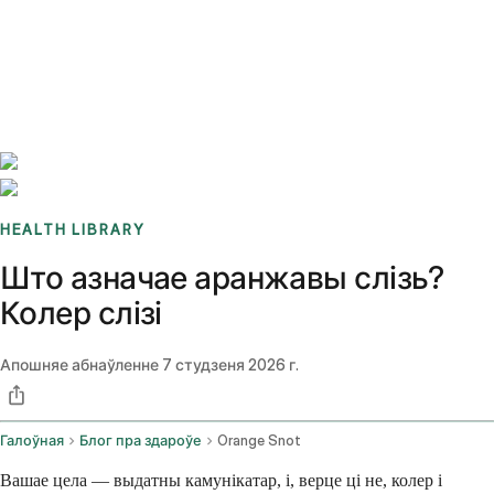
Benchmarks
Stories
FAQ
Sign up / Log in
HEALTH LIBRARY
Што азначае аранжавы слізь?
Колер слізі
Апошняе абнаўленне
7 студзеня 2026 г.
Галоўная
Блог пра здароўе
Orange Snot
Вашае цела — выдатны камунікатар, і, верце ці не, колер і