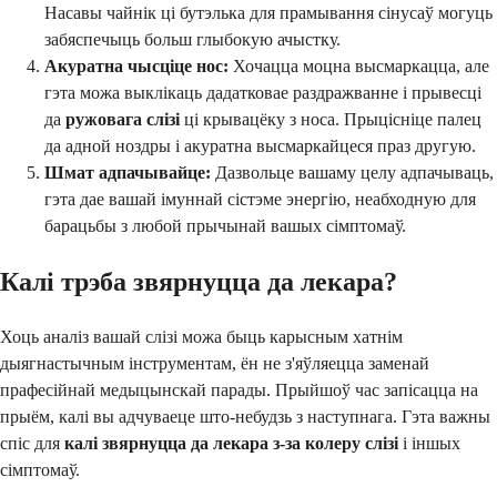
Насавы чайнік ці бутэлька для прамывання сінусаў могуць
забяспечыць больш глыбокую ачыстку.
Акуратна чысціце нос:
Хочацца моцна высмаркацца, але
гэта можа выклікаць дадатковае раздражванне і прывесці
да
ружовага слізі
ці крывацёку з носа. Прыцісніце палец
да адной ноздры і акуратна высмаркайцеся праз другую.
Шмат адпачывайце:
Дазвольце вашаму целу адпачываць,
гэта дае вашай імуннай сістэме энергію, неабходную для
барацьбы з любой прычынай вашых сімптомаў.
Калі трэба звярнуцца да лекара?
Хоць аналіз вашай слізі можа быць карысным хатнім
дыягнастычным інструментам, ён не з'яўляецца заменай
прафесійнай медыцынскай парады. Прыйшоў час запісацца на
прыём, калі вы адчуваеце што-небудзь з наступнага. Гэта важны
спіс для
калі звярнуцца да лекара з-за колеру слізі
і іншых
сімптомаў.