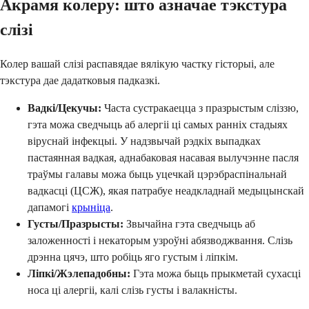
Акрамя колеру: што азначае тэкстура
слізі
Колер вашай слізі распавядае вялікую частку гісторыі, але
тэкстура дае дадатковыя падказкі.
Вадкі/Цекучы:
Часта сустракаецца з празрыстым сліззю,
гэта можа сведчыць аб алергіі ці самых ранніх стадыях
віруснай інфекцыі. У надзвычай рэдкіх выпадках
пастаянная вадкая, аднабаковая насавая вылучэнне пасля
траўмы галавы можа быць уцечкай цэрэбраспінальнай
вадкасці (ЦСЖ), якая патрабуе неадкладнай медыцынскай
дапамогі
крыніца
.
Густы/Празрысты:
Звычайна гэта сведчыць аб
заложенності і некаторым узроўні абязводжвання. Слізь
дрэнна цячэ, што робіць яго густым і ліпкім.
Ліпкі/Жэлепадобны:
Гэта можа быць прыкметай сухасці
носа ці алергіі, калі слізь густы і валакністы.