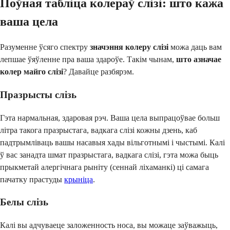
Поўная табліца колераў слізі: што кажа
ваша цела
Разуменне ўсяго спектру
значэння колеру слізі
можа даць вам
лепшае ўяўленне пра ваша здароўе. Такім чынам,
што азначае
колер майго слізі
? Давайце разбярэм.
Празрысты слізь
Гэта нармальная, здаровая рэч. Ваша цела выпрацоўвае больш
літра такога празрыстага, вадкага слізі кожны дзень, каб
падтрымліваць вашы насавыя хады вільготнымі і чыстымі. Калі
ў вас занадта шмат празрыстага, вадкага слізі, гэта можа быць
прыкметай алергічнага рыніту (сеннай ліхаманкі) ці самага
пачатку прастуды
крыніца
.
Белы слізь
Калі вы адчуваеце заложенность носа, вы можаце заўважыць,