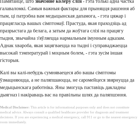
Памятайце, што
значэнне колеру слізі
- гэта толькі адна частка
галаваломкі. Самыя важныя фактары для прыняцця рашэння аб
тым, ці патрэбна вам медыцынская дапамога, - гэта цяжар і
працягласць вашых сімптомаў. Прастуда, якая праходзіць ад
празрыстага да белага, а затым да жоўтага слізі на працягу
тыдня, звычайна з'яўляецца нармальным імунным адказам.
Аднак хвароба, якая зацягваецца на тыдні і суправаджаецца
высокай тэмпературай і моцным болем, - гэта зусім іншая
гісторыя.
Калі вы калі-небудзь сумняваецеся або вашы сімптомы
ўзмацняюцца, а не паляпшаюцца, не саромейцеся звярнуцца да
медыцынскага работніка. Яны змогуць паставіць дакладны
дыягназ і накіраваць вас на правільны шлях да паляпшэння.
Medical Disclaimer:
This article is for informational purposes only and does not constitute
medical advice. Always consult a qualified healthcare provider for diagnosis and treatment
decisions. If you are experiencing a medical emergency, call 911 or go to the nearest emergency
room immediately.