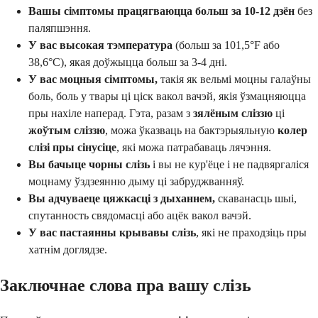
Вашы сімптомы працягваюцца больш за 10-12 дзён
без
паляпшэння.
У вас высокая тэмпература
(больш за 101,5°F або
38,6°C), якая доўжыцца больш за 3-4 дні.
У вас моцныя сімптомы,
такія як вельмі моцны галаўны
боль, боль у твары ці ціск вакол вачэй, якія ўзмацняюцца
пры нахіле наперад. Гэта, разам з
зялёным сліззю
ці
жоўтым сліззю
, можа ўказваць на бактэрыяльную
колер
слізі пры сінусіце
, які можа патрабаваць лячэння.
Вы бачыце чорны слізь
і вы не кур'ёце і не падвяргаліся
моцнаму ўздзеянню дыму ці забруджванняў.
Вы адчуваеце цяжкасці з дыханнем,
скаванасць шыі,
спутанность свядомасці або ацёк вакол вачэй.
У вас пастаянны крывавы слізь
, які не праходзіць пры
хатнім доглядзе.
Заключнае слова пра вашу слізь