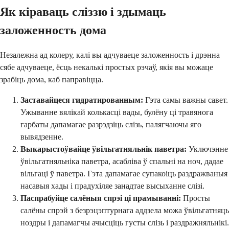
Як кіраваць сліззю і здымаць
заложенность дома
Незалежна ад колеру, калі вы адчуваеце заложенность і дрэнна
сябе адчуваеце, ёсць некалькі простых рэчаў, якія вы можаце
зрабіць дома, каб паправіцца.
Заставайцеся гидратированным:
Гэта самы важны савет.
Ужыванне вялікай колькасці вады, булёну ці травянога
гарбаты дапамагае разрэдзіць слізь, палягчаючы яго
вывядзенне.
Выкарыстоўвайце ўвільгатняльнік паветра:
Уключэнне
ўвільгатняльніка паветра, асабліва ў спальні на ноч, дадае
вільгаці ў паветра. Гэта дапамагае супакоіць раздражваныя
насавыя хады і прадухіляе занадтае высыханне слізі.
Паспрабуйце салёныя спрэі ці прамыванні:
Просты
салёны спрэй з безрэцэптурнага аддзела можа ўвільгатняць
ноздры і дапамагчы ачысціць густы слізь і раздражняльнікі.