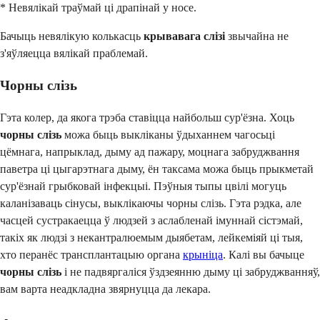
* Невялікай траўмай ці драпінай у носе.
Бачыць невялікую колькасць
крывавага слізі
звычайна не
з'яўляецца вялікай праблемай.
Чорны слізь
Гэта колер, да якога трэба ставіцца найбольш сур'ёзна. Хоць
чорны слізь
можа быць выкліканы ўдыханнем чагосьці
цёмнага, напрыклад, дыму ад пажару, моцнага забруджвання
паветра ці цыгарэтнага дыму, ён таксама можа быць прыкметай
сур'ёзнай грыбковай інфекцыі. Пэўныя тыпы цвілі могуць
каланізаваць сінусы, выклікаючы чорны слізь. Гэта рэдка, але
часцей сустракаецца ў людзей з аслабленай імуннай сістэмай,
такіх як людзі з некантралюемым дыябетам, лейкеміяй ці тыя,
хто перанёс трансплантацыю органа
крыніца
. Калі вы бачыце
чорны слізь
і не падвяргаліся ўздзеянню дыму ці забруджванняў,
вам варта неадкладна звярнуцца да лекара.