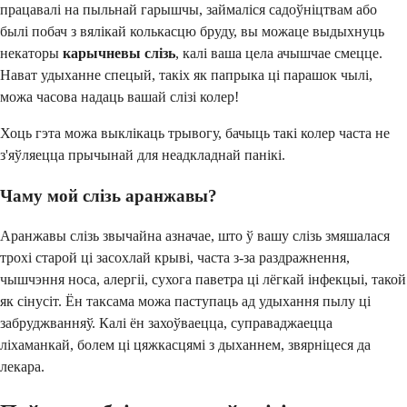
працавалі на пыльнай гарышчы, займаліся садоўніцтвам або
былі побач з вялікай колькасцю бруду, вы можаце выдыхнуць
некаторы
карычневы слізь
, калі ваша цела ачышчае смецце.
Нават удыханне спецый, такіх як папрыка ці парашок чылі,
можа часова надаць вашай слізі колер!
Хоць гэта можа выклікаць трывогу, бачыць такі колер часта не
з'яўляецца прычынай для неадкладнай панікі.
Чаму мой слізь аранжавы?
Аранжавы слізь звычайна азначае, што ў вашу слізь змяшалася
трохі старой ці засохлай крыві, часта з-за раздражнення,
чышчэння носа, алергіі, сухога паветра ці лёгкай інфекцыі, такой
як сінусіт. Ён таксама можа паступаць ад удыхання пылу ці
забруджванняў. Калі ён захоўваецца, суправаджаецца
ліхаманкай, болем ці цяжкасцямі з дыханнем, звярніцеся да
лекара.