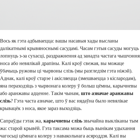
Вось як гэта адбываецца: вашы насавыя хады высланы
далікатнымі крывяноснымі сасудамі. Часам гэтыя сасуды могуць
лопнуць з-за сухасці, раздражнення ад занадта частага чышчэння
носа або невялікай драпіны. Калі кроў свежая, вы можаце
ўбачыць ружовы ці чырвоны слізь (мы разгледзім гэта ніжэй).
Аднак, калі кроў старэе і акісляецца (змешваецца з кіслародам),
яна пераходзіць з чырвонага колеру ў больш цёмны, карычневы
або аранжавы адценне. Такім чынам,
што азначае аранжавы
слізь
? Гэта часта азначае, што ў вас нядаўна было невялікае
крывацёк з носа, якое зараз выходзіць.
Сапраўды гэтак жа,
карычневы слізь
звычайна выкліканы тым
жа: старой крывёй. Гэта таксама можа быць вынікам удыхання
чагосьці цёмнага колеру з навакольнага асяроддзя. Калі вы