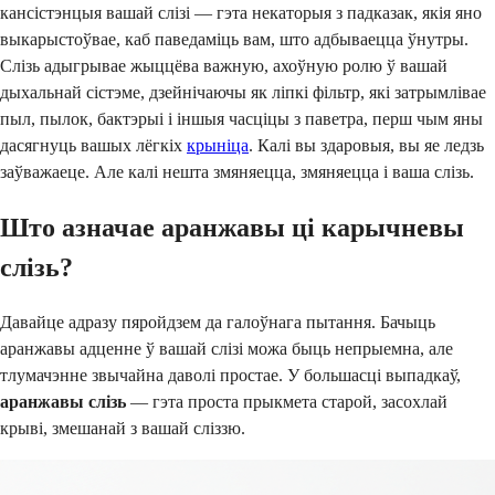
кансістэнцыя вашай слізі — гэта некаторыя з падказак, якія яно
выкарыстоўвае, каб паведаміць вам, што адбываецца ўнутры.
Слізь адыгрывае жыццёва важную, ахоўную ролю ў вашай
дыхальнай сістэме, дзейнічаючы як ліпкі фільтр, які затрымлівае
пыл, пылок, бактэрыі і іншыя часціцы з паветра, перш чым яны
дасягнуць вашых лёгкіх
крыніца
. Калі вы здаровыя, вы яе ледзь
заўважаеце. Але калі нешта змяняецца, змяняецца і ваша слізь.
Што азначае аранжавы ці карычневы
слізь?
Давайце адразу пяройдзем да галоўнага пытання. Бачыць
аранжавы адценне ў вашай слізі можа быць непрыемна, але
тлумачэнне звычайна даволі простае. У большасці выпадкаў,
аранжавы слізь
— гэта проста прыкмета старой, засохлай
крыві, змешанай з вашай сліззю.