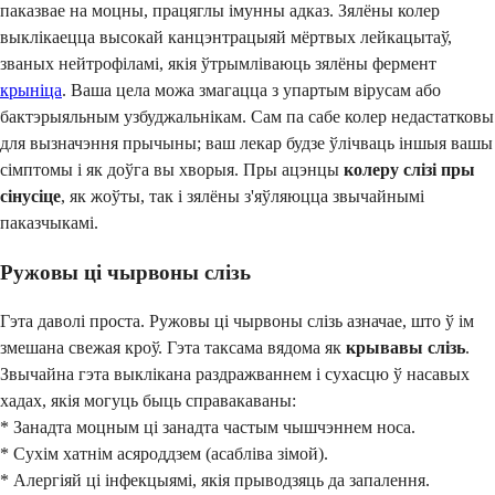
паказвае на моцны, працяглы імунны адказ. Зялёны колер
выклікаецца высокай канцэнтрацыяй мёртвых лейкацытаў,
званых нейтрофіламі, якія ўтрымліваюць зялёны фермент
крыніца
. Ваша цела можа змагацца з упартым вірусам або
бактэрыяльным узбуджальнікам. Сам па сабе колер недастатковы
для вызначэння прычыны; ваш лекар будзе ўлічваць іншыя вашы
сімптомы і як доўга вы хворыя. Пры ацэнцы
колеру слізі пры
сінусіце
, як жоўты, так і зялёны з'яўляюцца звычайнымі
паказчыкамі.
Ружовы ці чырвоны слізь
Гэта даволі проста. Ружовы ці чырвоны слізь азначае, што ў ім
змешана свежая кроў. Гэта таксама вядома як
крывавы слізь
.
Звычайна гэта выклікана раздражваннем і сухасцю ў насавых
хадах, якія могуць быць справакаваны:
* Занадта моцным ці занадта частым чышчэннем носа.
* Сухім хатнім асяроддзем (асабліва зімой).
* Алергіяй ці інфекцыямі, якія прыводзяць да запалення.