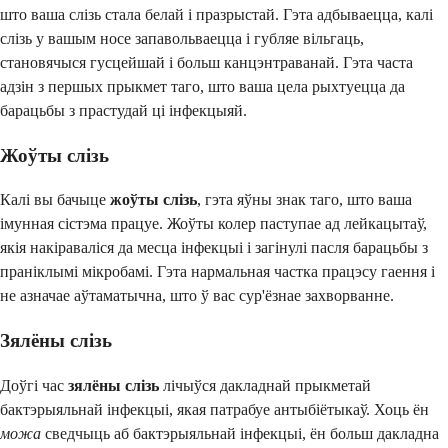
што ваша слізь стала белай і празрыстай. Гэта адбываецца, калі
слізь у вашым носе запавольваецца і губляе вільгаць,
становячыся гусцейшай і больш канцэнтраванай. Гэта часта
адзін з першых прыкмет таго, што ваша цела рыхтуецца да
барацьбы з прастудай ці інфекцыяй.
Жоўты слізь
Калі вы бачыце
жоўты слізь
, гэта яўны знак таго, што ваша
імунная сістэма працуе. Жоўты колер паступае ад лейкацытаў,
якія накіраваліся да месца інфекцыі і загінулі пасля барацьбы з
праніклымі мікробамі. Гэта нармальная частка працэсу гаення і
не азначае аўтаматычна, што ў вас сур'ёзнае захворванне.
Зялёны слізь
Доўгі час
зялёны слізь
лічыўся дакладнай прыкметай
бактэрыяльнай інфекцыі, якая патрабуе антыбіётыкаў. Хоць ён
можа
сведчыць аб бактэрыяльнай інфекцыі, ён больш дакладна