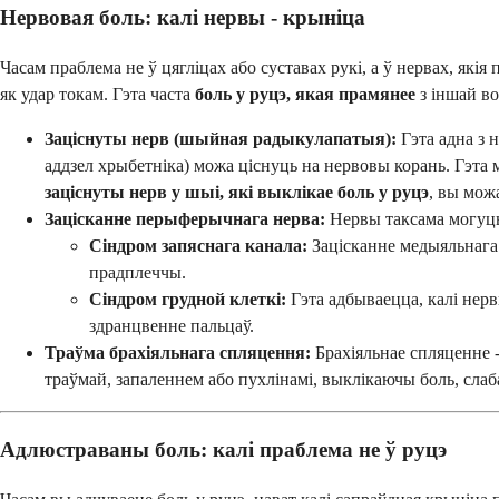
Нервовая боль: калі нервы - крыніца
Часам праблема не ў цягліцах або суставах рукі, а ў нервах, які
як удар токам. Гэта часта
боль у руцэ, якая прамянее
з іншай во
Заціснуты нерв (шыйная радыкулапатыя):
Гэта адна з 
аддзел хрыбетніка) можа ціснуць на нервовы корань. Гэта м
заціснуты нерв у шыі, які выклікае боль у руцэ
, вы мож
Зацісканне перыферычнага нерва:
Нервы таксама могуць
Сіндром запяснага канала:
Зацісканне медыяльнага 
прадплеччы.
Сіндром грудной клеткі:
Гэта адбываецца, калі нер
здранцвенне пальцаў.
Траўма брахіяльнага спляцення:
Брахіяльнае спляценне -
траўмай, запаленнем або пухлінамі, выклікаючы боль, слаб
Адлюстраваны боль: калі праблема не ў руцэ