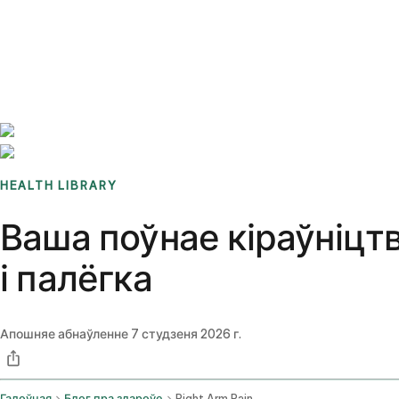
Benchmarks
Stories
FAQ
Sign up / Log in
HEALTH LIBRARY
Ваша поўнае кіраўніцт
і палёгка
Апошняе абнаўленне
7 студзеня 2026 г.
Галоўная
Блог пра здароўе
Right Arm Pain