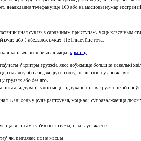
ет, неадкладна тэлефануйце 103 або на мясцовы нумар экстрана
яе патэнцыйная сувязь з сардэчным прыступам. Хоць класічным сім
й руцэ
або ў абедзвюх руках. Не ігнаруйце гэта.
нскай кардыялагічнай асацыяцыі
крыніца
:
 паўнаты ў цэнтры грудзей, якое доўжыцца больш за некалькі хвілі
 на адну або абедзве рукі, спіну, шыю, сківіцу або жывот.
 грудзях або без яго.
потам, адчуваць млоснасць, адчуваць галавакружэнне або неўст
ная. Калі боль у руцэ раптоўная, моцная і суправаджаецца любым
ляецца вынікам сур'ёзнай траўмы, і вы заўважаеце:
аў, які выглядае не на месцы.