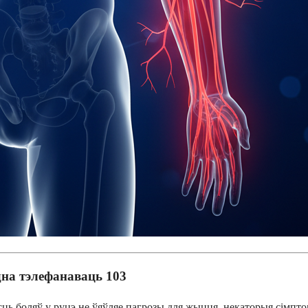
на тэлефанаваць 103
сць боляў у руцэ не ўяўляе пагрозы для жыцця, некаторыя сімп