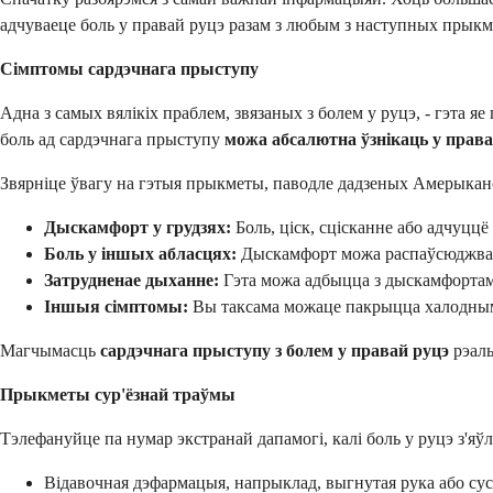
адчуваеце боль у правай руцэ разам з любым з наступных прыкм
Сімптомы сардэчнага прыступу
Адна з самых вялікіх праблем, звязаных з болем у руцэ, - гэта 
боль ад сардэчнага прыступу
можа абсалютна ўзнікаць у права
Звярніце ўвагу на гэтыя прыкметы, паводле дадзеных Амерыка
Дыскамфорт у грудзях:
Боль, ціск, сцісканне або адчуццё
Боль у іншых абласцях:
Дыскамфорт можа распаўсюджвацца
Затрудненае дыханне:
Гэта можа адбыцца з дыскамфортам у
Іншыя сімптомы:
Вы таксама можаце пакрыцца халодным 
Магчымасць
сардэчнага прыступу з болем у правай руцэ
рэаль
Прыкметы сур'ёзнай траўмы
Тэлефануйце па нумар экстранай дапамогі, калі боль у руцэ з'яў
Відавочная дэфармацыя, напрыклад, выгнутая рука або суст