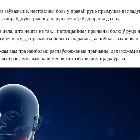
эта заўважыце, настойлівы боль у правай руцэ прымушае вас за
 сапраўдную трывогу, парушаючы ўсё ад працы да сну.
ага цела, што нешта не так, і патэнцыйныя прычыны болю ў руцэ
м участку, да прыкметы больш складанага, асноўнага захворван
скажам вам пра найбольш распаўсюджаныя прычыны, дапаможам в
ях і растлумачым, калі менавіта трэба звярнуцца да ўрача.