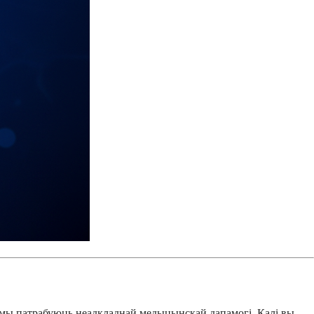
томы патрабуюць неадкладнай медыцынскай дапамогі. Калі вы