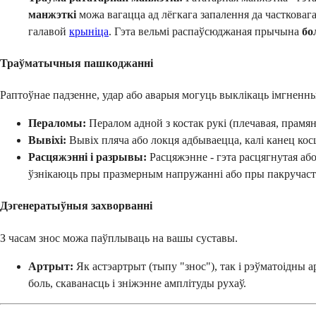
манжэткі
можа вагацца ад лёгкага запалення да частковага
галавой
крыніца
. Гэта вельмі распаўсюджаная прычына
бо
Траўматычныя пашкоджанні
Раптоўнае падзенне, удар або аварыя могуць выклікаць імгненны
Пераломы:
Пералом адной з костак рукі (плечавая, прамя
Вывіхі:
Вывіх пляча або локця адбываецца, калі канец косц
Расцяжэнні і разрывы:
Расцяжэнне - гэта расцягнутая або
ўзнікаюць пры празмерным напружанні або пры пакручаст
Дэгенератыўныя захворванні
З часам знос можа паўплываць на вашы суставы.
Артрыт:
Як астэартрыт (тыпу "знос"), так і рэўматоідны 
боль, скаванасць і зніжэнне амплітуды рухаў.