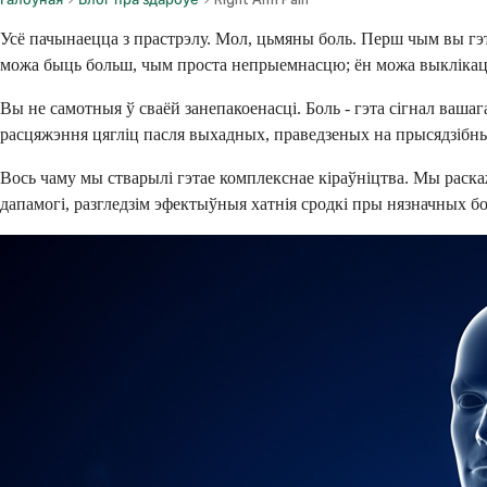
Усё пачынаецца з прастрэлу. Мол, цьмяны боль. Перш чым вы г
можа быць больш, чым проста непрыемнасцю; ён можа выклікаць
Вы не самотныя ў сваёй занепакоенасці. Боль - гэта сігнал ваш
расцяжэння цягліц пасля выхадных, праведзеных на прысядзібны
Вось чаму мы стварылі гэтае комплекснае кіраўніцтва. Мы ра
дапамогі, разгледзім эфектыўныя хатнія сродкі пры нязначных бол