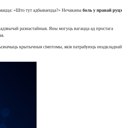
думацца: «Што тут адбываецца?» Нечаканы
боль у правай руцэ
 надзвычай разнастайныя. Яны могуць вагацца ад простага
ня.
ызначыць крытычныя сімптомы, якія патрабуюць неадкладнай