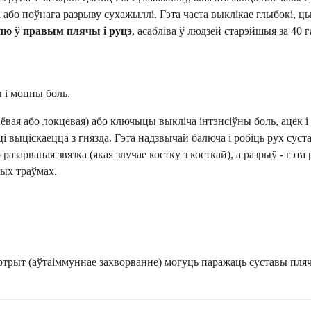
 або поўнага разрыву сухажыллі. Гэта часта выклікае глыбокі, ць
лю ў правым плячы і руцэ
, асабліва ў людзей старэйшыя за 40 г
 і моцны боль.
нёвая або локцевая) або ключыцы выкліча інтэнсіўны боль, ацёк 
і выціскаецца з гнязда. Гэта надзвычай балюча і робіць рух сус
 разарваная звязка (якая злучае костку з косткай), а разрыў - гэ
ых траўмах.
артрыт (аўтаіммуннае захворванне) могуць паражаць суставы пляч