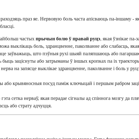
я праходзяць праз яе. Нервовую боль часта апісваюць па-іншаму -
бласці.
найбольш частых
прычын болю ў правай руцэ
, якая ўзнікае па
ожа выклікаць боль, здранцвенне, паколванне або слабасць, якая п
аце заўважыць, што пэўныя рухі шыяй паляпшаюць або пагарша
 быць заціснуты або затрыманы ў іншых кропках па іх траекторы
нерва на запясце выклікае здранцвенне, паколванне і боль у руц
вы або крывяносныя посуд паміж ключыцай і першым рабром заці
 гэта сетка нерваў, якая перадае сігналы ад спіннога мозгу да п
асць або страту адчуцця.