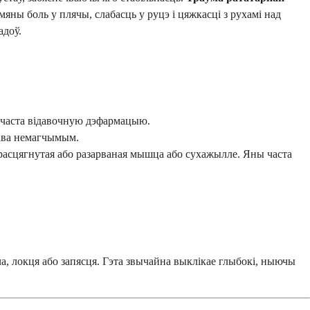
мяны боль у плячы, слабасць у руцэ і цяжкасці з рухамі над
адоў.
і часта відавочную дэфармацыю.
тава немагчымым.
та расцягнутая або разарваная мышца або сухажылле. Яны часта
а, локця або запясця. Гэта звычайна выклікае глыбокі, ныючы