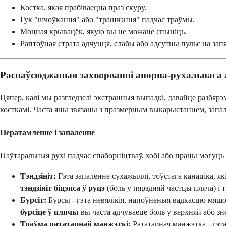
Костка, якая прабіваецца праз скуру.
Гук "шчоўкання" або "трашчэння" падчас траўмы.
Моцная крывацёк, якую вы не можаце спыніць.
Раптоўная страта адчуцця, слабы або адсутны пульс на зап
Распаўсюджаныя захворванні апорна-рухальнага ап
Цяпер, калі мы разгледзелі экстранныя выпадкі, давайце разб
косткамі. Часта яны звязаны з празмерным выкарыстаннем, запа
Ператамленне і запаленне
Паўтаральныя рухі падчас спаборніцтваў, хобі або працы могуць п
Тэндзініт:
Гэта запаленне сухажыллі, тоўстага канаціка, 
тэндзініт біцэпса ў руцэ
(боль у пярэдняй частцы пляча) і 
Бурсіт:
Бурсы - гэта невялікія, напоўненыя вадкасцю мяшоч
бурсіце ў плячы
вы часта адчуваеце боль у верхняй або з
Траўма рататарнай манжэткі:
Рататарная манжэтка - гэта