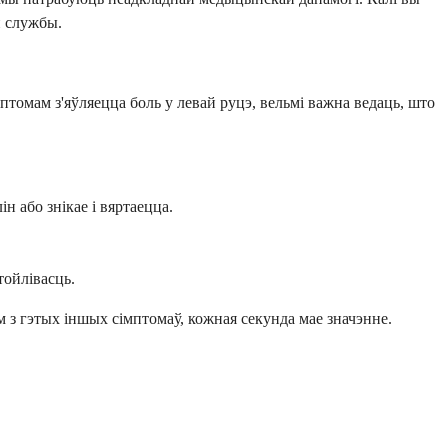
й службы.
птомам з'яўляецца боль у левай руцэ, вельмі важна ведаць, што
н або знікае і вяртаецца.
ойлівасць.
 з гэтых іншых сімптомаў, кожная секунда мае значэнне.