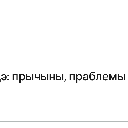
уцэ: прычыны, праблемы