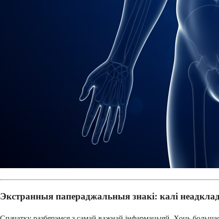
Экстранныя папераджальныя знакі: калі неадклад
Спачатку разбярэмся з самай важнай інфармацыяй. Хоць больша