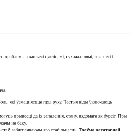
цэ
: праблемы з вашымі цягліцамі, сухажыллямі, звязкамі і
яча.
боль, які ўзмацняецца пры руху. Частыя віды ўключаюць
гуць прывесці да іх запалення, стану, вядомага як бурсіт. Пры
жачы на баку.
сустаў, забяспечваючы яго стабільнасць.
Траўма рататарнай