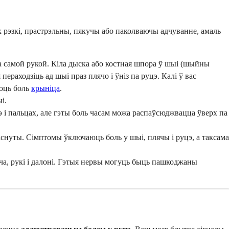
 як рэзкі, прастрэльны, пякучы або паколваючы адчуванне, амаль
-за самой рукой. Кіла дыска або костная шпора ў шыі (шыйны
ераходзіць ад шыі праз плячо і ўніз па руцэ. Калі ў вас
юць боль
крыніца
.
і.
э і пальцах, але гэты боль часам можа распаўсюджвацца ўверх па
снуты. Сімптомы ўключаюць боль у шыі, плячы і руцэ, а таксама
ляча, рукі і далоні. Гэтыя нервы могуць быць пашкоджаны