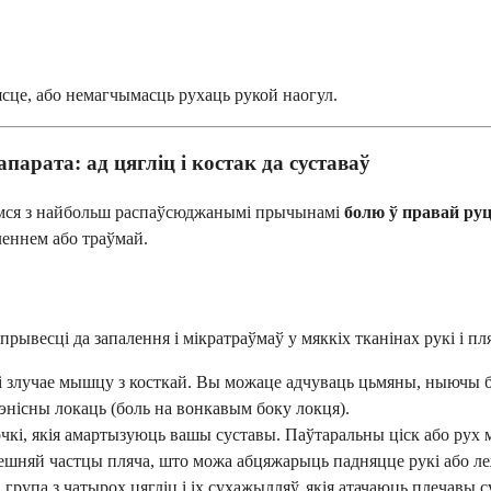
ясце, або немагчымасць рухаць рукой наогул.
арата: ад цягліц і костак да суставаў
ярэмся з найбольш распаўсюджанымі прычынамі
болю ў правай ру
леннем або траўмай.
рывесці да запалення і мікратраўмаў у мяккіх тканінах рукі і пл
які злучае мышцу з косткай. Вы можаце адчуваць цьмяны, ныючы 
тэнісны локаць (боль на вонкавым боку локця).
кі, якія амартызуюць вашы суставы. Паўтаральны ціск або рух мо
нешняй частцы пляча, што можа абцяжарыць падняцце рукі або ле
 група з чатырох цягліц і іх сухажылляў, якія атачаюць плечавы 