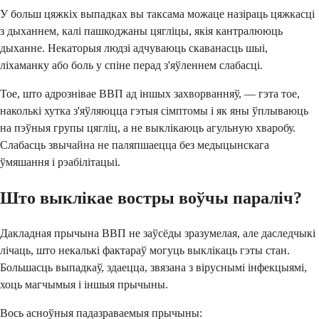
У больш цяжкіх выпадках вы таксама можаце назіраць цяжкасці
з дыханнем, калі пашкоджаны цягліцы, якія кантралююць
дыханне. Некаторыя людзі адчуваюць скаванасць шыі,
ліхаманку або боль у спіне перад з'яўленнем слабасці.
Тое, што адрознівае ВВП ад іншых захворванняў, — гэта тое,
наколькі хутка з'яўляюцца гэтыя сімптомы і як яны ўплываюць
на пэўныя групы цягліц, а не выклікаюць агульную хваробу.
Слабасць звычайна не паляпшаецца без медыцынскага
ўмяшання і рэабілітацыі.
Што выклікае востры воўчы параліч?
Дакладная прычына ВВП не заўсёды зразумелая, але даследчыкі
лічаць, што некалькі фактараў могуць выклікаць гэты стан.
Большасць выпадкаў, здаецца, звязана з віруснымі інфекцыямі,
хоць магчымыя і іншыя прычыны.
Вось асноўныя падазраваемыя прычыны: