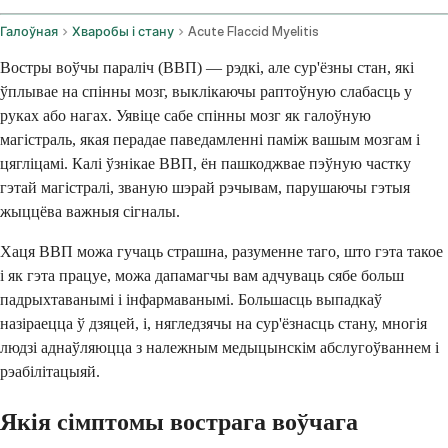
Галоўная
Хваробы і стану
Acute Flaccid Myelitis
Востры воўчы параліч (ВВП) — рэдкі, але сур'ёзны стан, які
ўплывае на спінны мозг, выклікаючы раптоўную слабасць у
руках або нагах. Уявіце сабе спінны мозг як галоўную
магістраль, якая перадае паведамленні паміж вашым мозгам і
цягліцамі. Калі ўзнікае ВВП, ён пашкоджвае пэўную частку
гэтай магістралі, званую шэрай рэчывам, парушаючы гэтыя
жыццёва важныя сігналы.
Хаця ВВП можа гучаць страшна, разуменне таго, што гэта такое
і як гэта працуе, можа дапамагчы вам адчуваць сябе больш
падрыхтаванымі і інфармаванымі. Большасць выпадкаў
назіраецца ў дзяцей, і, нягледзячы на ​​сур'ёзнасць стану, многія
людзі аднаўляюцца з належным медыцынскім абслугоўваннем і
рэабілітацыяй.
Якія сімптомы вострага воўчага