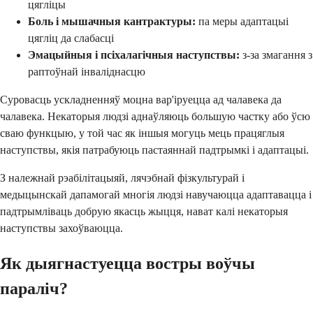
цягліцы
Боль і мышачныя кантрактуры:
па меры адаптацыі
цягліц да слабасці
Эмацыйныя і псіхалагічныя наступствы:
з-за змагання з
раптоўнай інваліднасцю
Суровасць ускладненняў моцна вар'іруецца ад чалавека да
чалавека. Некаторыя людзі аднаўляюць большую частку або ўсю
сваю функцыю, у той час як іншыя могуць мець працяглыя
наступствы, якія патрабуюць пастаяннай падтрымкі і адаптацыі.
З належнай рэабілітацыяй, лячэбнай фізкультурай і
медыцынскай дапамогай многія людзі навучаюцца адаптавацца і
падтрымліваць добрую якасць жыцця, нават калі некаторыя
наступствы захоўваюцца.
Як дыягнастуецца востры воўчы
параліч?