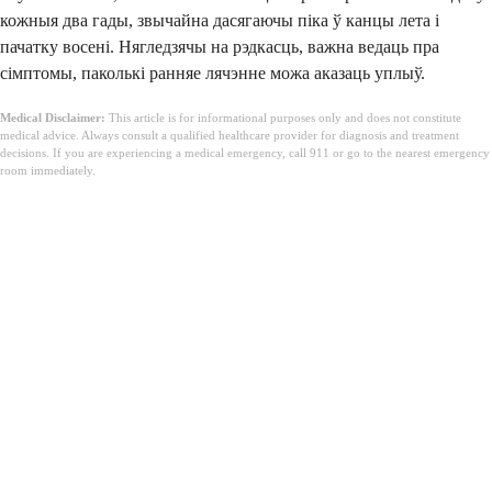
кожныя два гады, звычайна дасягаючы піка ў канцы лета і
пачатку восені. Нягледзячы на ​​рэдкасць, важна ведаць пра
сімптомы, паколькі ранняе лячэнне можа аказаць уплыў.
Medical Disclaimer:
This article is for informational purposes only and does not constitute
medical advice. Always consult a qualified healthcare provider for diagnosis and treatment
decisions. If you are experiencing a medical emergency, call 911 or go to the nearest emergency
room immediately.