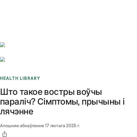
Benchmarks
Stories
FAQ
Sign up / Log in
HEALTH LIBRARY
Што такое востры воўчы
параліч? Сімптомы, прычыны і
лячэнне
Апошняе абнаўленне
17 лютага 2025 г.