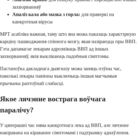
захворванняў
Аналіз кала або мазка з горла:
для праверкі на
канкрэтныя вірусы
МРТ асабліва важная, таму што яна можа паказаць характэрную
карціну пашкоджання спіннога мозгу, якая назіраецца пры ВВП.
Гэта дапамагае лекарам адрозніваць ВВП ад іншых
захворванняў, якія выклікаюць падобныя сімптомы.
Пастаноўка дакладнага дыягназу можа заняць пэўны час,
паколькі лекары павінны выключыць іншыя магчымыя
прычыны раптоўнай слабасці.
Якое лячэнне вострага воўчага
паралічу?
У цяперашні час няма канкрэтнага лека ад ВВП, але лячэнне
накіравана на кіраванне сімптомамі і падтрымку аднаўлення.