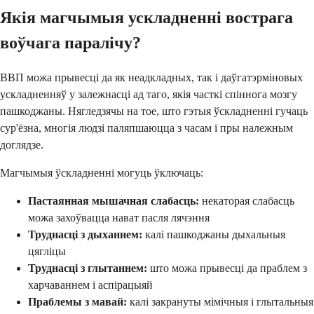
Якія магчымыя ускладненні вострага
воўчага паралічу?
ВВП можа прывесці да як неадкладных, так і даўгатэрміновых
ускладненняў у залежнасці ад таго, якія часткі спіннога мозгу
пашкоджаны. Нягледзячы на ​​тое, што гэтыя ўскладненні гучаць
сур'ёзна, многія людзі паляпшаюцца з часам і пры належным
доглядзе.
Магчымыя ўскладненні могуць ўключаць:
Пастаянная мышачная слабасць:
некаторая слабасць
можа захоўвацца нават пасля лячэння
Труднасці з дыханнем:
калі пашкоджаны дыхальныя
цягліцы
Труднасці з глытаннем:
што можа прывесці да праблем з
харчаваннем і аспірацыяй
Праблемы з мавай:
калі закрануты мімічныя і глытальныя