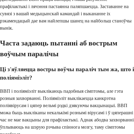
прафілактыкі і лячэння пастаянна паляпшаецца. Заставанне на
сувязі з вашай медыцынскай камандай і выкананне іх
рэкамендацый дае вам найлепшы шанец на найбольш станоўчы
вынік.
Часта задаюць пытанні аб вострым
воўчым паралічы
Ці з'яўляецца востры воўчы параліч тым жа, што і
поліяміэліт?
ВВП і поліяміэліт выклікаюць падобныя сімптомы, але гэта
розныя захворванні. Поліяміэліт выклікаецца канкрэтна
поліявірусам і цяпер вельмі рэдкі дзякуючы вакцынацыі. ВВП
можа быць выкліканы некалькімі рознымі вірусамі і ў цяперашні
час не мае вакцыны для прафілактыкі. Аднак абодва захворванні
ўплываюць на шэрую рэчыва спіннога мозгу, таму сімптомы