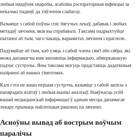
любыя нядаўнія хваробы, асабліва рэспіраторныя інфекцыі за
некалькі тыдняў да з'яўлення слабасці.
Вазьміце з сабой поўны спіс бягучых лекаў, дабавак і любых
метадаў лячэння, якія вы спрабавалі. Таксама падрыхтуйце
пытанні аб тым, чаго чакаць, варыянтах лячэння і прагнозе.
Падумайце аб тым, каб узяць з сабой члена сям'і або сябра, які
можа дапамагчы вам запомніць інфармацыю, абмеркаваную
падчас сустрэчы. Яны таксама могуць прадставіць дадатковыя
назіранні аб вашых сімптомах.
Калі гэта не ваша першая сустрэча, вазьміце з сабой запісы з
папярэдніх візітаў і любыя вынікі аналізаў. Наяўнасць усёй
вашай медыцынскай інфармацыі ў адным месцы дапамагае
лекару прымаць найлепшыя рашэнні па лячэнні.
Асноўны вывад аб вострым воўчым
паралічы