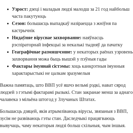
Узрост:
дзеці і маладыя людзі малодш за 21 год найбольш
часта пакутуюць
Сезон:
большасць выпадкаў назіраецца з жніўня па
кастрычнік
Нядаўняе віруснае захворванне:
наяўнасць
рэспіраторнай інфекцыі за некалькі тыдняў да пачатку
Геаграфічнае размяшчэнне:
у некаторых раёнах узровень
захворвання можа быць вышэй у пэўныя гады
Фактары імуннай сістэмы:
хоць канкрэтныя імунныя
характарыстыкі не цалкам зразумелыя
Важна памятаць, што ВВП усё яшчэ вельмі рэдкі, нават сярод
людзей з гэтымі фактарамі рызыкі. Стан закранае менш за аднаго
чалавека з мільёна штогод у Злучаных Штатах.
Большасць дзяцей, якія атрымліваюць вірусы, звязаныя з ВВП,
зусім не развіваюць гэты стан. Даследчыкі працягваюць
вывучаць, чаму некаторыя людзі больш схільныя, чым іншыя.