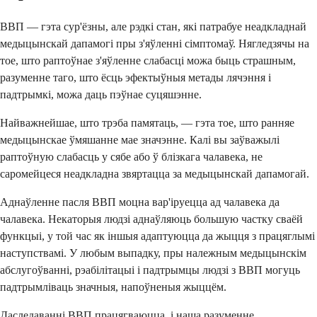
ВВП — гэта сур'ёзны, але рэдкі стан, які патрабуе неадкладнай
медыцынскай дапамогі пры з'яўленні сімптомаў. Нягледзячы на ​​
тое, што раптоўнае з'яўленне слабасці можа быць страшным,
разуменне таго, што ёсць эфектыўныя метады лячэння і
падтрымкі, можа даць пэўнае суцяшэнне.
Найважнейшае, што трэба памятаць, — гэта тое, што ранняе
медыцынскае ўмяшанне мае значэнне. Калі вы заўважылі
раптоўную слабасць у сябе або ў блізкага чалавека, не
саромейцеся неадкладна звяртацца за медыцынскай дапамогай.
Аднаўленне пасля ВВП моцна вар'іруецца ад чалавека да
чалавека. Некаторыя людзі аднаўляюць большую частку сваёй
функцыі, у той час як іншыя адаптуюцца да жыцця з працяглымі
наступствамі. У любым выпадку, пры належным медыцынскім
абслугоўванні, рэабілітацыі і падтрымцы людзі з ВВП могуць
падтрымліваць значныя, напоўненыя жыццём.
Даследаванні ВВП працягваюцца, і наша разуменне