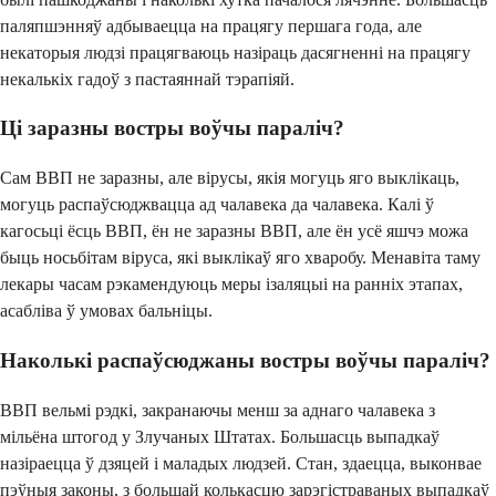
паляпшэнняў адбываецца на працягу першага года, але
некаторыя людзі працягваюць назіраць дасягненні на працягу
некалькіх гадоў з пастаяннай тэрапіяй.
Ці заразны востры воўчы параліч?
Сам ВВП не заразны, але вірусы, якія могуць яго выклікаць,
могуць распаўсюджвацца ад чалавека да чалавека. Калі ў
кагосьці ёсць ВВП, ён не заразны ВВП, але ён усё яшчэ можа
быць носьбітам віруса, які выклікаў яго хваробу. Менавіта таму
лекары часам рэкамендуюць меры ізаляцыі на ранніх этапах,
асабліва ў умовах бальніцы.
Наколькі распаўсюджаны востры воўчы параліч?
ВВП вельмі рэдкі, закранаючы менш за аднаго чалавека з
мільёна штогод у Злучаных Штатах. Большасць выпадкаў
назіраецца ў дзяцей і маладых людзей. Стан, здаецца, выконвае
пэўныя законы, з большай колькасцю зарэгістраваных выпадкаў