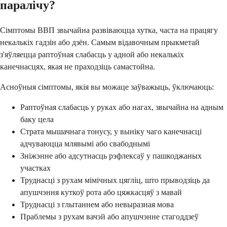
паралічу?
Сімптомы ВВП звычайна развіваюцца хутка, часта на працягу
некалькіх гадзін або дзён. Самым відавочным прыкметай
з'яўляецца раптоўная слабасць у адной або некалькіх
канечнасцях, якая не праходзіць самастойна.
Асноўныя сімптомы, якія вы можаце заўважыць, ўключаюць:
Раптоўная слабасць у руках або нагах, звычайна на адным
баку цела
Страта мышачнага тонусу, у выніку чаго канечнасці
адчуваюцца млявымі або свабоднымі
Зніжэнне або адсутнасць рэфлексаў у пашкоджаных
участках
Труднасці з рухам мімічных цягліц, што прыводзіць да
апушчэння куткоў рота або цяжкасцяў з мавай
Труднасці з глытаннем або невыразная мова
Праблемы з рухам вачэй або апушчэнне стагоддзеў