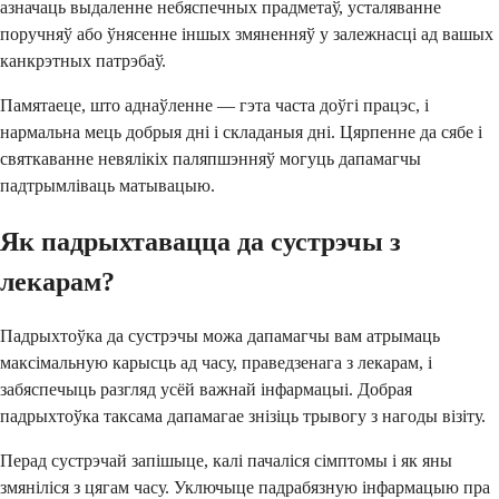
азначаць выдаленне небяспечных прадметаў, усталяванне
поручняў або ўнясенне іншых змяненняў у залежнасці ад вашых
канкрэтных патрэбаў.
Памятаеце, што аднаўленне — гэта часта доўгі працэс, і
нармальна мець добрыя дні і складаныя дні. Цярпенне да сябе і
святкаванне невялікіх паляпшэнняў могуць дапамагчы
падтрымліваць матывацыю.
Як падрыхтавацца да сустрэчы з
лекарам?
Падрыхтоўка да сустрэчы можа дапамагчы вам атрымаць
максімальную карысць ад часу, праведзенага з лекарам, і
забяспечыць разгляд усёй важнай інфармацыі. Добрая
падрыхтоўка таксама дапамагае знізіць трывогу з нагоды візіту.
Перад сустрэчай запішыце, калі пачаліся сімптомы і як яны
змяніліся з цягам часу. Уключыце падрабязную інфармацыю пра