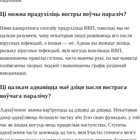
падобныя.
Ці можна прадухіліць востры воўчы параліч?
Няма канкрэтнага спосабу прадухіліць ВВП, паколькі мы не
цалкам разумеем, чаму некаторыя людзі развіваюць яго пасля
вірусных інфекцый, а іншыя — не. Аднак вы можаце знізіць
рызыку вірусных інфекцый, якія могуць выклікаць ВВП,
выконваючы правілы гігіены, часта мыючы рукі, па магчымасці
пазбягаючы хворых людзей і выконваючы графік руціннай
вакцынацыі.
Ці цалкам аднавіцца маё дзіця пасля вострага
воўчага паралічу?
Аднаўленне значна вар'іруецца ад дзіцяці да дзіцяці. Некаторыя
дзеці аднаўляюць большую частку або ўсю сваю функцыю, у той
час як іншыя могуць мець працяглыя наступствы. Ступень
аднаўлення часта залежыць ад таго, якія ўчасткі спіннога мозгу
былі пашкоджаны і наколькі хутка пачалося лячэнне. Большасць