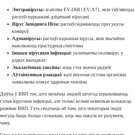
Энтэравірусы:
асабліва EV-D68 і EV-A71, якія з'яўляюцца
распаўсюджанымі дзіцячымі вірусамі
Вірус Заходняга Ніла:
распаўсюджваецца праз укусы
камароў
Адэнавірусы:
распаўсюджаныя вірусы, якія звычайна
выклікаюць прастудныя сімптомы
Іншыя вірусныя інфекцыі:
уключаючы поліявірус у
рэдкіх выпадках
Экалагічныя таксіны:
хоць гэта значна радзей
Аўтаімунныя рэакцыі:
калі імунная сістэма арганізма
памылкова атакуе здаровыя тканіны
Дзіўна ў ВВП тое, што мільёны людзей штогод атрымліваюць
гэтыя вірусныя інфекцыі, але толькі вельмі невялікая колькасць
развівае ВВП. Гэта сведчыць аб тым, што некаторыя людзі
могуць быць больш схільнымі, хоць мы пакуль не разумеем,
чаму.
Стан часта развіваецца праз некалькі дзён або тыдняў пасля