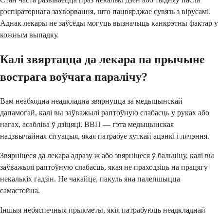
рэспіраторнага захворвання, што пацвярджае сувязь з вірусамі.
Аднак лекары не заўсёды могуць вызначыць канкрэтны фактар ​​у
кожным выпадку.
Калі звяртацца да лекара па прычыне
вострага воўчага паралічу?
Вам неабходна неадкладна звярнуцца за медыцынскай
дапамогай, калі вы заўважылі раптоўную слабасць у руках або
нагах, асабліва ў дзіцяці. ВВП — гэта медыцынская
надзвычайная сітуацыя, якая патрабуе хуткай ацэнкі і лячэння.
Звярніцеся да лекара адразу ж або звярніцеся ў бальніцу, калі вы
заўважылі раптоўную слабасць, якая не праходзіць на працягу
некалькіх гадзін. Не чакайце, пакуль яна палепшыцца
самастойна.
Іншыя небяспечныя прыкметы, якія патрабуюць неадкладнай