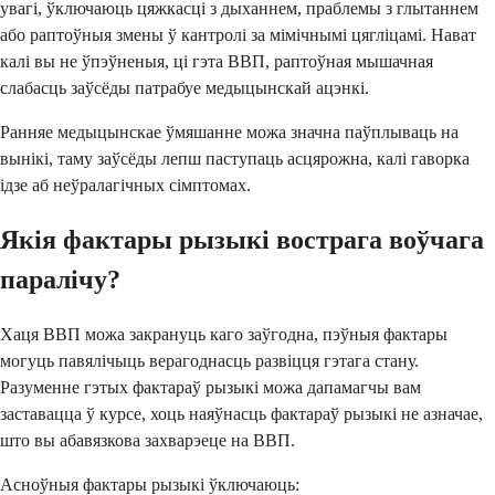
увагі, ўключаюць цяжкасці з дыханнем, праблемы з глытаннем
або раптоўныя змены ў кантролі за мімічнымі цягліцамі. Нават
калі вы не ўпэўненыя, ці гэта ВВП, раптоўная мышачная
слабасць заўсёды патрабуе медыцынскай ацэнкі.
Ранняе медыцынскае ўмяшанне можа значна паўплываць на
вынікі, таму заўсёды лепш паступаць асцярожна, калі гаворка
ідзе аб неўралагічных сімптомах.
Якія фактары рызыкі вострага воўчага
паралічу?
Хаця ВВП можа закрануць каго заўгодна, пэўныя фактары
могуць павялічыць верагоднасць развіцця гэтага стану.
Разуменне гэтых фактараў рызыкі можа дапамагчы вам
заставацца ў курсе, хоць наяўнасць фактараў рызыкі не азначае,
што вы абавязкова захварэеце на ВВП.
Асноўныя фактары рызыкі ўключаюць: