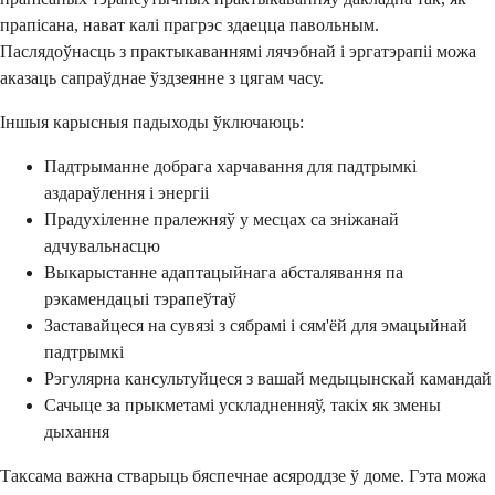
прапісана, нават калі прагрэс здаецца павольным.
Паслядоўнасць з практыкаваннямі лячэбнай і эргатэрапіі можа
аказаць сапраўднае ўздзеянне з цягам часу.
Іншыя карысныя падыходы ўключаюць:
Падтрыманне добрага харчавання для падтрымкі
аздараўлення і энергіі
Прадухіленне пралежняў у месцах са зніжанай
адчувальнасцю
Выкарыстанне адаптацыйнага абсталявання па
рэкамендацыі тэрапеўтаў
Заставайцеся на сувязі з сябрамі і сям'ёй для эмацыйнай
падтрымкі
Рэгулярна кансультуйцеся з вашай медыцынскай камандай
Сачыце за прыкметамі ускладненняў, такіх як змены
дыхання
Таксама важна стварыць бяспечнае асяроддзе ў доме. Гэта можа