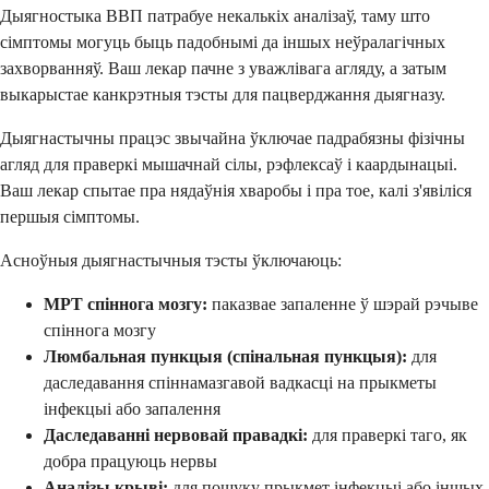
Дыягностыка ВВП патрабуе некалькіх аналізаў, таму што
сімптомы могуць быць падобнымі да іншых неўралагічных
захворванняў. Ваш лекар пачне з уважлівага агляду, а затым
выкарыстае канкрэтныя тэсты для пацверджання дыягназу.
Дыягнастычны працэс звычайна ўключае падрабязны фізічны
агляд для праверкі мышачнай сілы, рэфлексаў і каардынацыі.
Ваш лекар спытае пра нядаўнія хваробы і пра тое, калі з'явіліся
першыя сімптомы.
Асноўныя дыягнастычныя тэсты ўключаюць:
МРТ спіннога мозгу:
паказвае запаленне ў шэрай рэчыве
спіннога мозгу
Люмбальная пункцыя (спінальная пункцыя):
для
даследавання спіннамазгавой вадкасці на прыкметы
інфекцыі або запалення
Даследаванні нервовай правадкі:
для праверкі таго, як
добра працуюць нервы
Аналізы крыві:
для пошуку прыкмет інфекцыі або іншых