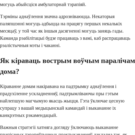
могуць абыйсціся амбулаторнай тэрапіяй.
Тэрміны аднаўлення значна адрозніваюцца. Некаторыя
паляпшэнні могуць адбыцца на працягу першых некалькіх
месяцаў, у той час як іншыя дасягненні могуць заняць гады.
Каманда рэабілітацыі будзе працаваць з вамі, каб распрацаваць
рэалістычныя мэты і чаканні.
Як кіраваць вострым воўчым паралічам
дома?
Кіраванне домам накіравана на падтрымку аднаўлення і
прадухіленне ускладненняў, падтрымліваючы пры гэтым
найлепшую магчымую якасць жыцця. Гэта ўключае цесную
супрацу з вашай медыцынскай камандай і выкананне іх
канкрэтных рэкамендацый.
Важныя стратэгіі хатняга догляду ўключаюць выкананне
прапісаных тэрапеўтычных практыкаванняў дакладна так, як