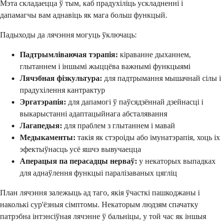
Мэта складаецца ў тым, каб прадухіліць ускладненні і
дапамагчы вам аднавіць як мага больш функцый.
Падыходы да лячэння могуць ўключаць:
Падтрымліваючая тэрапія:
кіраванне дыханнем,
глытаннем і іншымі жыццёва важнымі функцыямі
Лячэбная фізкультура:
для падтрымання мышачнай сілы і
прадухілення кантрактур
Эргатэрапія:
для дапамогі ў паўсядзённай дзейнасці і
выкарыстанні адаптацыйнага абсталявання
Лагапедыя:
для праблем з глытаннем і мавай
Медыкаменты:
такія як стэроіды або імунатэрапія, хоць іх
эфектыўнасць усё яшчэ вывучаецца
Аперацыя па перасадцы нерваў:
у некаторых выпадках
для аднаўлення функцыі паралізаваных цягліц
План лячэння залежыць ад таго, якія ўчасткі пашкоджаны і
наколькі сур'ёзныя сімптомы. Некаторым людзям спачатку
патрэбна інтэнсіўная лячэнне ў бальніцы, у той час як іншыя