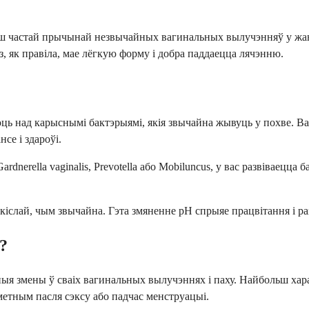
льш частай прычынай незвычайных вагинальных вылучэнняў у жа
, як правіла, мае лёгкую форму і добра паддаецца лячэнню.
юць над карыснымі бактэрыямі, якія звычайна жывуць у похве. 
се і здароўі.
dnerella vaginalis, Prevotella або Mobiluncus, у вас развіваецца
ш кіслай, чым звычайна. Гэта змяненне рН спрыяе працвітання і
?
я змены ў сваіх вагинальных вылучэннях і паху. Найбольш хара
етным пасля сэксу або падчас менструацыі.