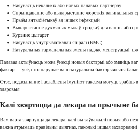
Наяўнасць некалькіх або новых палавых партнёраў
Спрынцаванне або выкарыстанне жорсткіх вагинальных с
Прыём антыбіётыкаў ад іншых інфекцый
Выкарыстанне духмяных мылаў, сродкаў для ванны або ср
Курэнне цыгарэт
Наяўнасць ўнутрыматкавай спіралі (ВМС)
Натуральныя гарманальныя змены падчас менструацыі, ця
Палавая актыўнасць можа ўнесці новыя бактэрыі або змяніць ваг
фактар — усё, што парушае ваш натуральны бактэрыяльны балан
Стэс, недасыпанне і аслаблены імунітэт таксама могуць зрабіць
здаровыя.
Калі звяртацца да лекара па прычыне б
Вам варта звярнуцца да лекара, калі вы заўважылі новыя або н
важна атрымаць правільны дыягназ, паколькі іншыя захворванн