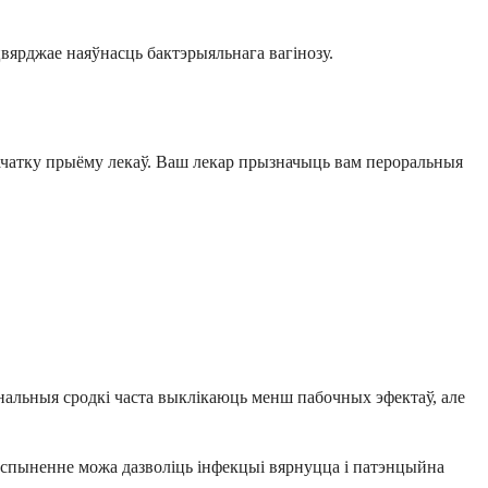
цвярджае наяўнасць бактэрыяльнага вагінозу.
пачатку прыёму лекаў. Ваш лекар прызначыць вам пероральныя
нальныя сродкі часта выклікаюць менш пабочных эфектаў, але
я спыненне можа дазволіць інфекцыі вярнуцца і патэнцыйна