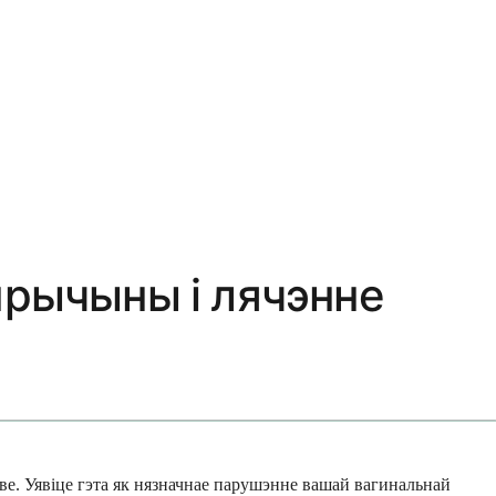
прычыны і лячэнне
ве. Уявіце гэта як нязначнае парушэнне вашай вагинальнай