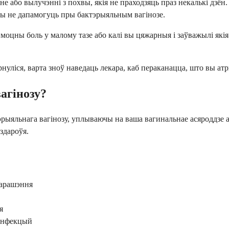
е або вылучэнні з похвы, якія не праходзяць праз некалькі дзён
ны не дапамогуць пры бактэрыяльным вагінозе.
а, моцны боль у малому тазе або калі вы цяжарныя і заўважылі я
ярнуліся, варта зноў наведаць лекара, каб пераканацца, што вы 
агінозу?
рыяльнага вагінозу, уплываючы на ​​ваша вагинальнае асяроддзе
здароўя.
 арашэння
я
 інфекцый