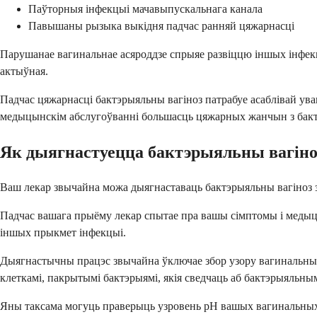
Паўторныя інфекцыі мачавыпускальнага канала
Павышаны рызыка выкідня падчас ранняй цяжарнасці
Парушанае вагинальнае асяроддзе спрыяе развіццю іншых інфекц
актыўная.
Падчас цяжарнасці бактэрыяльны вагіноз патрабуе асаблівай ува
медыцынскім абслугоўванні большасць цяжарных жанчын з бакт
Як дыягнастуецца бактэрыяльны вагіно
Ваш лекар звычайна можа дыягнаставаць бактэрыяльны вагіноз з д
Падчас вашага прыёму лекар спытае пра вашы сімптомы і медыцы
іншых прыкмет інфекцыі.
Дыягнастычны працэс звычайна ўключае збор узору вагинальных 
клеткамі, пакрытымі бактэрыямі, якія сведчаць аб бактэрыяльным
Яны таксама могуць праверыць узровень рН вашых вагинальных в