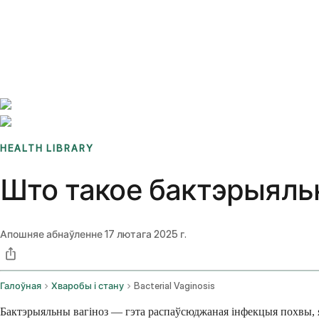
Benchmarks
Stories
FAQ
Sign up / Log in
HEALTH LIBRARY
Што такое бактэрыяльн
Апошняе абнаўленне
17 лютага 2025 г.
Галоўная
Хваробы і стану
Bacterial Vaginosis
Бактэрыяльны вагіноз — гэта распаўсюджаная інфекцыя похвы, я