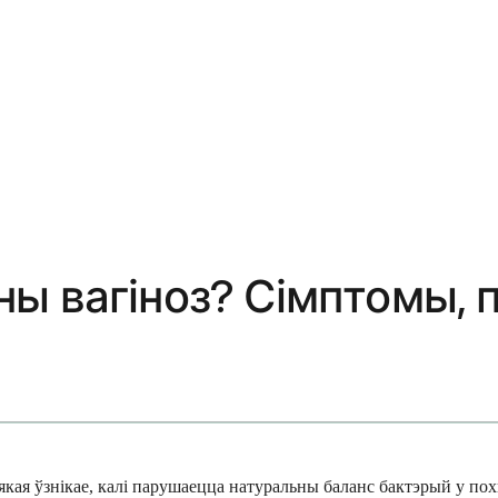
ы вагіноз? Сімптомы, 
кая ўзнікае, калі парушаецца натуральны баланс бактэрый у пох