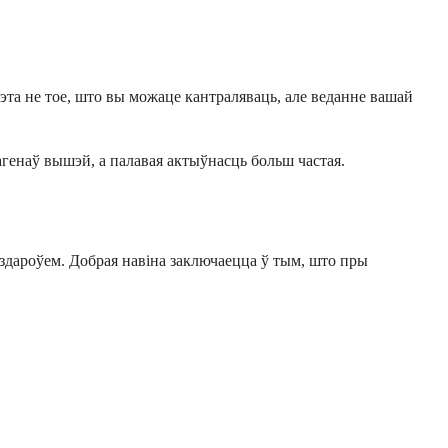
эта не тое, што вы можаце кантраляваць, але веданне вашай
генаў вышэй, а палавая актыўнасць больш частая.
 здароўем. Добрая навіна заключаецца ў тым, што пры