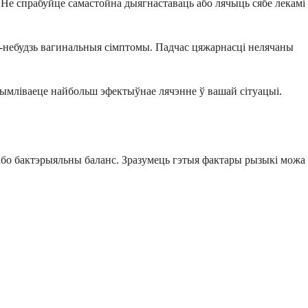
. Не спрабуйце самастойна дыягнаставаць або лячыць сябе лекамі
кія-небудзь вагинальныя сімптомы. Падчас цяжарнасці нелячаны
атрымліваеце найбольш эфектыўнае лячэнне ў вашай сітуацыі.
 або бактэрыяльны баланс. Зразумець гэтыя фактары рызыкі можа