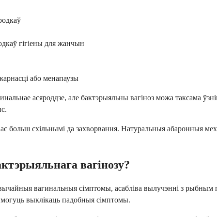
родкаў
одкаў гігіены для жанчын
жарнасці або менапаузы
инальнае асяроддзе, але бактэрыяльны вагіноз можа таксама ўзн
с.
 вас больш схільнымі да захворвання. Натуральныя абаронныя ме
актэрыяльнага вагінозу?
езвычайныя вагинальныя сімптомы, асабліва вылучэнні з рыбным 
і могуць выклікаць падобныя сімптомы.