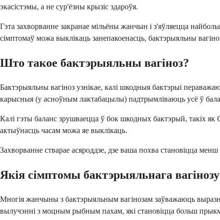
экасістэмы, а не сур'ёзны крызіс здароўя.
Гэта захворванне закранае мільёны жанчын і з'яўляецца найбо
сімптомаў можа выклікаць занепакоенасць, бактэрыяльны вагіноз
Што такое бактэрыяльны вагіноз?
Бактэрыяльны вагіноз узнікае, калі шкодныя бактэрыі пераважа
карысныя (у асноўным лактабацылы) падтрымліваюць усё ў балан
Калі гэты баланс зрушваецца ў бок шкодных бактэрый, такіх як Gar
актыўнасць часам можа яе выклікаць.
Захворванне стварае асяроддзе, дзе ваша похва становіцца мен
Якія сімптомы бактэрыяльнага вагінозу
Многія жанчыны з бактэрыяльным вагінозам заўважаюць выразны
вылучэнні з моцным рыбным пахам, які становіцца больш прыкм