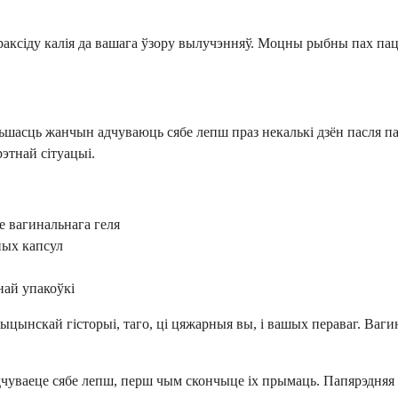
ідраксіду калія да вашага ўзору вылучэнняў. Моцны рыбны пах па
ольшасць жанчын адчуваюць сябе лепш праз некалькі дзён пасля 
этнай сітуацыі.
е вагинальнага геля
ных капсул
най упакоўкі
цынскай гісторыі, таго, ці цяжарныя вы, і вашых пераваг. Ваги
адчуваеце сябе лепш, перш чым скончыце іх прымаць. Папярэдня