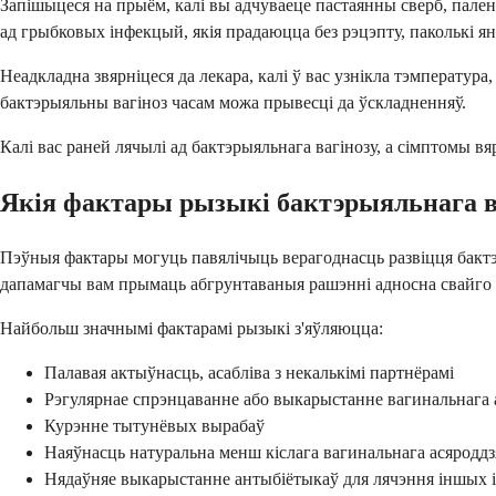
Запішыцеся на прыём, калі вы адчуваеце пастаянны сверб, паленн
ад грыбковых інфекцый, якія прадаюцца без рэцэпту, паколькі я
Неадкладна звярніцеся да лекара, калі ў вас узнікла тэмператур
бактэрыяльны вагіноз часам можа прывесці да ўскладненняў.
Калі вас раней лячылі ад бактэрыяльнага вагінозу, а сімптомы в
Якія фактары рызыкі бактэрыяльнага в
Пэўныя фактары могуць павялічыць верагоднасць развіцця бактэ
дапамагчы вам прымаць абгрунтаваныя рашэнні адносна свайго 
Найбольш значнымі фактарамі рызыкі з'яўляюцца:
Палавая актыўнасць, асабліва з некалькімі партнёрамі
Рэгулярнае спрэнцаванне або выкарыстанне вагинальнага
Курэнне тытунёвых вырабаў
Наяўнасць натуральна менш кіслага вагинальнага асяроддз
Нядаўняе выкарыстанне антыбіётыкаў для лячэння іншых