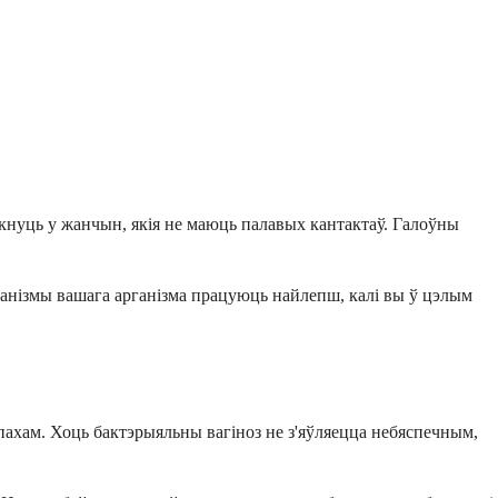
ікнуць у жанчын, якія не маюць палавых кантактаў. Галоўны
ханізмы вашага арганізма працуюць найлепш, калі вы ў цэлым
пахам. Хоць бактэрыяльны вагіноз не з'яўляецца небяспечным,