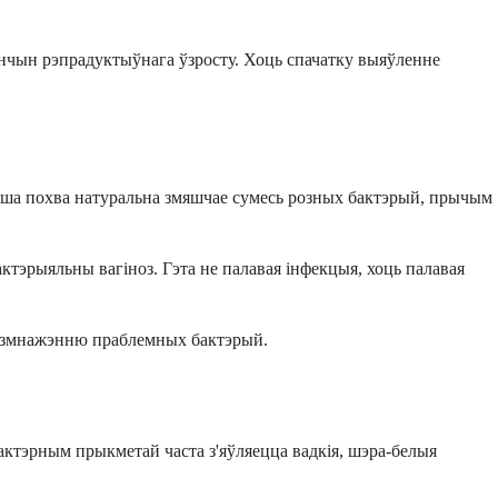
нчын рэпрадуктыўнага ўзросту. Хоць спачатку выяўленне
Ваша похва натуральна змяшчае сумесь розных бактэрый, прычым
 бактэрыяльны вагіноз. Гэта не палавая інфекцыя, хоць палавая
 размнажэнню праблемных бактэрый.
ктэрным прыкметай часта з'яўляецца вадкія, шэра-белыя