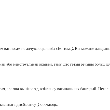
вагінозам не адчуваюць ніякіх сімптомаў. Вы можаце даведацца 
май або менструальнай крывёй, таму што гэтыя рэчывы больш ш
лая, але яна вынікае з дысбалансу вагинальных бактэрый. Некал
рыяльнага дысбалансу, ўключаюць: