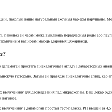
ый, паколькі вашы натуральныя ахоўныя бар'еры парушаны. Менав
гі, паколькі ён часам можа выклікаць перадчасныя роды або паў
эрыяльным вагінозам маюць здаровыя цяжарнасці.
з?
апамогай простага гінекалагічнага агляду і лабараторных аналіз
нскую гісторыю. Затым ён правядзе гінекалагічны агляд, каб а
вылучэнняў для даследавання пад мікраскопам. Ваш лекар будзе
 вагінозе.
ылучэнняў з дапамогай простай тэст-паласкі. РН вышэй за 4,5 с