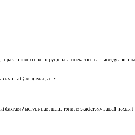
пра яго толькі падчас руціннага гінекалагічнага агляду або пры
чолачныя і ўзмацняюць пах.
ькі фактараў могуць парушыць тонкую экасістэму вашай похвы і