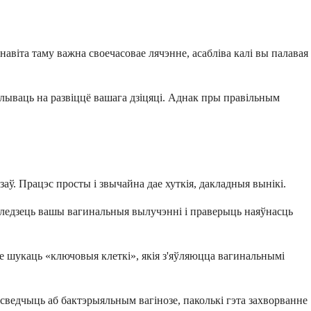
іта таму важна своечасовае лячэнне, асабліва калі вы палавая
плываць на развіццё вашага дзіцяці. Аднак пры правільным
аў. Працэс просты і звычайна дае хуткія, дакладныя вынікі.
гледзець вашы вагинальныя вылучэнні і праверыць наяўнасць
 шукаць «ключовыя клеткі», якія з'яўляюцца вагинальнымі
ведчыць аб бактэрыяльным вагінозе, паколькі гэта захворванне