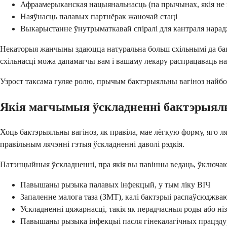
Афраамерыканская нацыянальнасць (па прычынах, якія не 
Наяўнасць палавых партнёрак жаночай стаці
Выкарыстанне ўнутрыматкавай спіралі для кантраля нарад
Некаторыя жанчыны здаюцца натуральна больш схільнымі да бактэ
схільнасці можа дапамагчы вам і вашаму лекару распрацаваць н
Узрост таксама гуляе ролю, прычым бактэрыяльны вагіноз найбо
Якія магчымыя ўскладненні бактэрыяль
Хоць бактэрыяльны вагіноз, як правіла, мае лёгкую форму, яго л
правільным лячэнні гэтыя ўскладненні даволі рэдкія.
Патэнцыйныя ўскладненні, пра якія вы павінны ведаць, ўключа
Павышаны рызыка палавых інфекцый, у тым ліку ВІЧ
Запаленне малога таза (ЗМТ), калі бактэрыі распаўсюджв
Ускладненні цяжарнасці, такія як перадчасныя роды або ні
Павышаны рызыка інфекцыі пасля гінекалагічных працэду