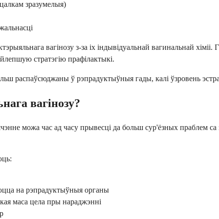
цалкам зразумелыя)
жальнасці
рыяльнага вагінозу з-за іх індывідуальнай вагинальнай хіміі. Г
айлепшую стратэгію прафілактыкі.
льш распаўсюджаны ў рэпрадуктыўныя гады, калі ўзровень эстра
нага вагінозу?
ячэнне можа час ад часу прывесці да больш сур'ёзных праблем са
юць:
аюцца на рэпрадуктыўныя органы
зкая маса цела пры нараджэнні
р