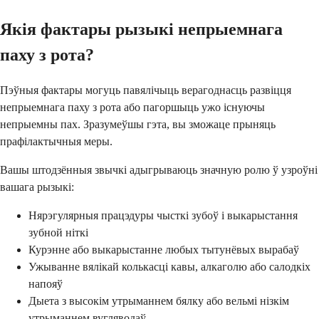
Якія фактары рызыкі непрыемнага
паху з рота?
Пэўныя фактары могуць павялічыць верагоднасць развіцця
непрыемнага паху з рота або пагоршыць ужо існуючы
непрыемны пах. Зразумеўшы гэта, вы зможаце прыняць
прафілактычныя меры.
Вашы штодзённыя звычкі адыгрываюць значную ролю ў узроўні
вашага рызыкі:
Нярэгулярныя працэдуры чысткі зубоў і выкарыстання
зубной ніткі
Курэнне або выкарыстанне любых тытунёвых вырабаў
Ужыванне вялікай колькасці кавы, алкаголю або салодкіх
напояў
Дыета з высокім утрыманнем бялку або вельмі нізкім
утрыманнем вугляводаў