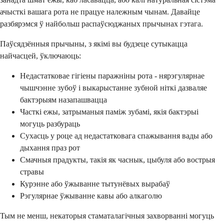
ачысткі вашага рота не працуе належным чынам. Давайце
разбярэмся ў найбольш распаўсюджаных прычынах гэтага.
Паўсядзённыя прычыны, з якімі вы будзеце сутыкацца
найчасцей, ўключаюць:
Недастатковае гігіены паражніны рота - нярэгулярнае
чышчэнне зубоў і выкарыстанне зубной ніткі дазваляе
бактэрыям назапашвацца
Часткі ежы, затрыманыя паміж зубамі, якія бактэрыі
могуць разбураць
Сухасць у роце ад недастатковага спажывання вады або
дыхання праз рот
Смачныя прадукты, такія як часнык, цыбуля або вострыя
стравы
Курэнне або ўжыванне тытунёвых вырабаў
Рэгулярнае ўжыванне кавы або алкаголю
Тым не менш, некаторыя стаматалагічныя захворванні могуць