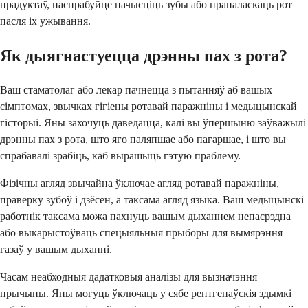
прадуктаў, паспрабуйце пачысціць зубы або прапаласкаць рот
пасля іх ужывання.
Як дыягнастуецца дрэнны пах з рота?
Ваш стаматолаг або лекар пачнецца з пытанняў аб вашых
сімптомах, звычках гігіены ротавай паражніны і медыцынскай
гісторыі. Яны захочуць даведацца, калі вы ўпершыню заўважылі
дрэнны пах з рота, што яго паляпшае або пагаршае, і што вы
спрабавалі зрабіць, каб вырашыць гэтую праблему.
Фізічны агляд звычайна ўключае агляд ротавай паражніны,
праверку зубоў і дзёсен, а таксама агляд языка. Ваш медыцынскі
работнік таксама можа пахнуць вашым дыханнем непасрэдна
або выкарыстоўваць спецыяльныя прыборы для вымярэння
газаў у вашым дыханні.
Часам неабходныя дадатковыя аналізы для вызначэння
прычыны. Яны могуць ўключаць у сябе рентгенаўскія здымкі