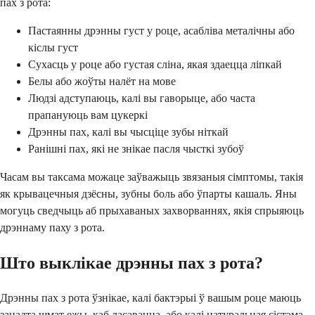
пах з рота:
Пастаянны дрэнны густ у роце, асабліва металічны або
кіслы густ
Сухасць у роце або густая сліна, якая здаецца ліпкай
Белы або жоўты налёт на мове
Людзі адступаюць, калі вы гаворыце, або часта
прапануюць вам цукеркі
Дрэнны пах, калі вы чысціце зубы ніткай
Ранішні пах, які не знікае пасля чысткі зубоў
Часам вы таксама можаце заўважыць звязаныя сімптомы, такія
як крывацечныя дзёсны, зубны боль або ўпарты кашаль. Яны
могуць сведчыць аб прыхаваных захворваннях, якія спрыяюць
дрэннаму паху з рота.
Што выклікае дрэнны пах з рота?
Дрэнны пах з рота ўзнікае, калі бактэрыі ў вашым роце маюць
занадта шмат ежы, каб ласавацца, або калі натуральная сістэма