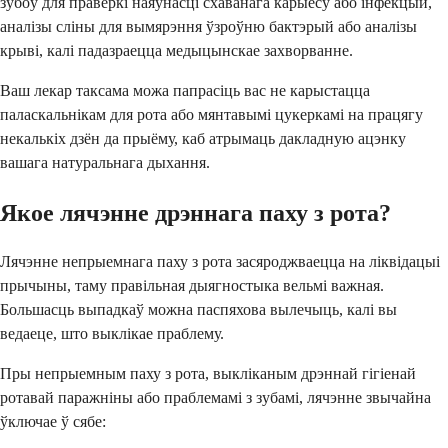
зубоў для праверкі наяўнасці схаванага карыесу або інфекцый,
аналізы сліны для вымярэння ўзроўню бактэрый або аналізы
крыві, калі падазраецца медыцынскае захворванне.
Ваш лекар таксама можа папрасіць вас не карыстацца
паласкальнікам для рота або мянтавымі цукеркамі на працягу
некалькіх дзён да прыёму, каб атрымаць дакладную ацэнку
вашага натуральнага дыхання.
Якое лячэнне дрэннага паху з рота?
Лячэнне непрыемнага паху з рота засяроджваецца на ліквідацыі
прычыны, таму правільная дыягностыка вельмі важная.
Большасць выпадкаў можна паспяхова вылечыць, калі вы
ведаеце, што выклікае праблему.
Пры непрыемным паху з рота, выкліканым дрэннай гігіенай
ротавай паражніны або праблемамі з зубамі, лячэнне звычайна
ўключае ў сябе: