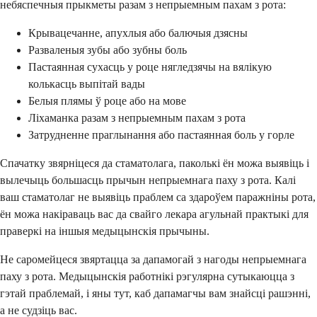
небяспечныя прыкметы разам з непрыемным пахам з рота:
Крывацечанне, апухлыя або балючыя дзясны
Разваленыя зубы або зубны боль
Пастаянная сухасць у роце нягледзячы на ​​вялікую
колькасць выпітай вады
Белыя плямы ў роце або на мове
Ліхаманка разам з непрыемным пахам з рота
Затрудненне праглынання або пастаянная боль у горле
Спачатку звярніцеся да стаматолага, паколькі ён можа выявіць і
вылечыць большасць прычын непрыемнага паху з рота. Калі
ваш стаматолаг не выявіць праблем са здароўем паражніны рота,
ён можа накіраваць вас да свайго лекара агульнай практыкі для
праверкі на іншыя медыцынскія прычыны.
Не саромейцеся звяртацца за дапамогай з нагоды непрыемнага
паху з рота. Медыцынскія работнікі рэгулярна сутыкаюцца з
гэтай праблемай, і яны тут, каб дапамагчы вам знайсці рашэнні,
а не судзіць вас.