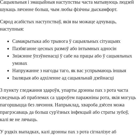
Сацыяльныя і эмацыйныя наступствы часта матывуюць людзей
шукаць лячэнне больш, чым любы фізічны дыскамфорт.
Сярод асабістых наступстваў, якія вы можаце адчуваць,
наступныя:
Самакрытыка або трывога ў сацыяльных сітуацыях
Пазбяганне цесных размоў або інтымных адносін
Зніжэнне ўпэўненасці ў сабе на працы або ў сацыяльных
умовах
Напружанне з нагоды таго, як вас успрымаюць іншыя
Ізаляцыя або адхіленне ад сацыяльнай дзейнасці
З пункту гледжання здароўя, упарты дрэнны пах з рота часта
сведчыць аб праблемах са здароўем паражніны рота, якія могуць
пагоршыцца без лячэння. Напрыклад, хвароба дзёсен можа
прагрэсаваць да больш сур'ёзных інфекцый або страты зубоў,
калі яе не лячыць.
У рэдкіх выпадках, калі дрэнны пах з рота сігналізуе аб