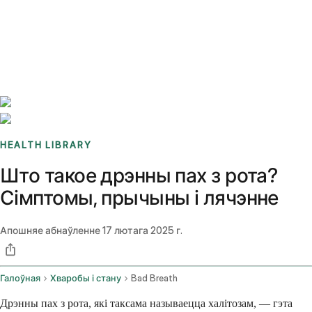
Benchmarks
Stories
FAQ
Sign up / Log in
HEALTH LIBRARY
Што такое дрэнны пах з рота?
Сімптомы, прычыны і лячэнне
Апошняе абнаўленне
17 лютага 2025 г.
Галоўная
Хваробы і стану
Bad Breath
Дрэнны пах з рота, які таксама называецца халітозам, — гэта