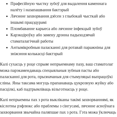
Прафесійную чыстку зубоў для выдалення каменнага
налёту і назапашвання бактэрый
Лячэнне захворвання дзёсен з глыбокай чысткай або
іншымі працэдурамі
Пломбаванне карыеса або лячэнне інфекцый зубоў
Карэкціроўку або замену дрэнна падыходзячай
стаматалагічнай работы
Антымікробныя паласканні для ротавай паражніны для
зніжэння колькасці бактэрый
Калі сухасць у роце спрыяе непрыемнаму паху, ваш стаматолаг
можа парэкамендаваць спецыяльныя зубныя пасты або
паласканні для рота, прызначаныя для стымуляцыі выпрацоўкі
сліны. Яны таксама могуць прапанаваць цукрозную жуйку або
пасцілкі, каб падтрымліваць вільготнасць у роце.
Калі непрыемны пах з рота выкліканы такімі захворваннямі, як
кіслотны рэфлюкс або праблемы з сінгусамі, лячэнне асноўнага
захворвання звычайна паляпшае пах з рота. Гэта можа ўключаць