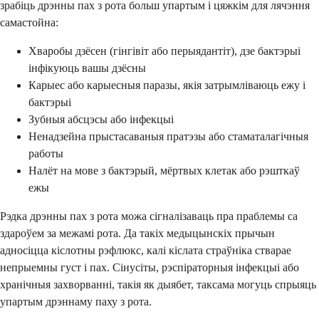
зрабіць дрэнны пах з рота больш упартым і цяжкім для лячэння
самастойна:
Хваробы дзёсен (гінгівіт або перыядантiт), дзе бактэрыі
інфікуюць вашы дзёсны
Карыес або карыесныя паразы, якія затрымліваюць ежу і
бактэрыі
Зубныя абсцэсы або інфекцыі
Ненадзейна прыстасаваныя пратэзы або стаматалагічныя
работы
Налёт на мове з бактэрый, мёртвых клетак або рэшткаў
ежы
Рэдка дрэнны пах з рота можа сігналізаваць пра праблемы са
здароўем за межамі рота. Да такіх медыцынскіх прычын
адносіцца кіслотны рэфлюкс, калі кіслата страўніка стварае
непрыемны густ і пах. Сінусіты, рэспіраторныя інфекцыі або
хранічныя захворванні, такія як дыябет, таксама могуць спрыяць
упартым дрэннаму паху з рота.