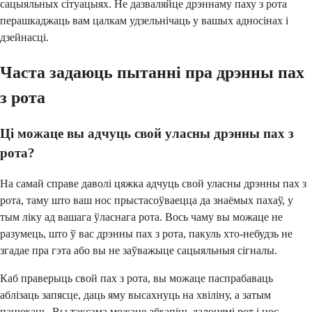
сацыяльных сітуацыях. Не дазваляйце дрэннаму паху з рота
перашкаджаць вам цалкам удзельнічаць у вашых адносінах і
дзейнасці.
Часта задаюць пытанні пра дрэнны пах
з рота
Ці можаце вы адчуць свой уласны дрэнны пах з
рота?
На самай справе даволі цяжка адчуць свой уласны дрэнны пах з
рота, таму што ваш нос прыстасоўваецца да знаёмых пахаў, у
тым ліку ад вашага ўласнага рота. Вось чаму вы можаце не
разумець, што ў вас дрэнны пах з рота, пакуль хто-небудзь не
згадае пра гэта або вы не заўважыце сацыяльныя сігналы.
Каб праверыць свой пах з рота, вы можаце паспрабаваць
аблізаць запясце, даць яму высахнуць на хвіліну, а затым
панюхаць. Вы таксама можаце абхапіць далонямі рот і нос,