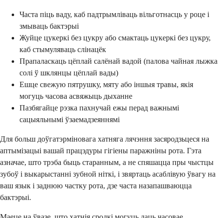
Часта піць ваду, каб падтрымліваць вільготнасць у роце і
змываць бактэрыі
Жуйце цукеркі без цукру або смактаць цукеркі без цукру,
каб стымуляваць слінацёк
Прапаласкаць цёплай салёнай вадой (палова чайная лыжка
солі ў шклянцы цёплай вады)
Ешце свежую пятрушку, мяту або іншыя травы, якія
могуць часова асвяжыць дыханне
Пазбягайце рэзка пахнучай ежы перад важнымі
сацыяльнымі ўзаемадзеяннямі
Для больш доўгатэрміновага хатняга лячэння засяродзьцеся на
аптымізацыі вашай працэдуры гігіены паражніны рота. Гэта
азначае, што трэба быць старанным, а не спяшацца пры чыстцы
зубоў і выкарыстанні зубной ніткі, і звяртаць асаблівую ўвагу на
ваш язык і заднюю частку рота, дзе часта назапашваюцца
бактэрыі.
Маеце на ўвазе, што хатнія сродкі могуць даць часовае