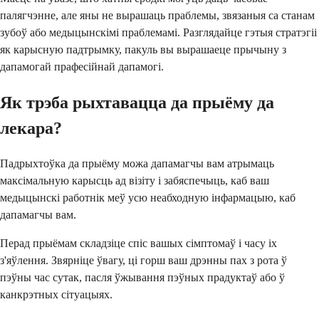
палягчэнне, але яны не вырашаць праблемы, звязаныя са станам
зубоў або медыцынскімі праблемамі. Разглядайце гэтыя стратэгіі
як карысную падтрымку, пакуль вы вырашаеце прычыну з
дапамогай прафесійнай дапамогі.
Як трэба рыхтавацца да прыёму да
лекара?
Падрыхтоўка да прыёму можа дапамагчы вам атрымаць
максімальную карысць ад візіту і забяспечыць, каб ваш
медыцынскі работнік меў усю неабходную інфармацыю, каб
дапамагчы вам.
Перад прыёмам складзіце спіс вашых сімптомаў і часу іх
з'яўлення. Звярніце ўвагу, ці горш ваш дрэнны пах з рота ў
пэўны час сутак, пасля ўжывання пэўных прадуктаў або ў
канкрэтных сітуацыях.