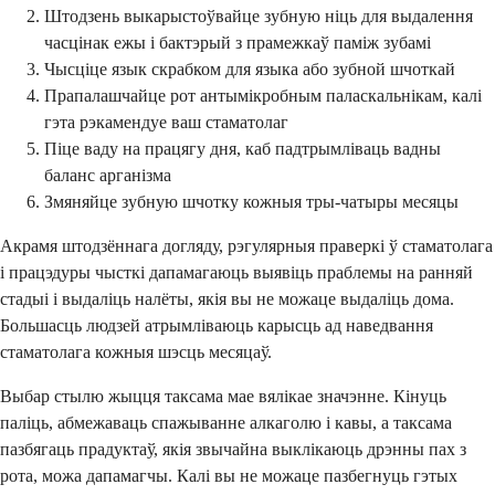
Штодзень выкарыстоўвайце зубную ніць для выдалення
часцінак ежы і бактэрый з прамежкаў паміж зубамі
Чысціце язык скрабком для языка або зубной шчоткай
Прапалашчайце рот антымікробным паласкальнікам, калі
гэта рэкамендуе ваш стаматолаг
Піце ваду на працягу дня, каб падтрымліваць вадны
баланс арганізма
Змяняйце зубную шчотку кожныя тры-чатыры месяцы
Акрамя штодзённага догляду, рэгулярныя праверкі ў стаматолага
і працэдуры чысткі дапамагаюць выявіць праблемы на ранняй
стадыі і выдаліць налёты, якія вы не можаце выдаліць дома.
Большасць людзей атрымліваюць карысць ад наведвання
стаматолага кожныя шэсць месяцаў.
Выбар стылю жыцця таксама мае вялікае значэнне. Кінуць
паліць, абмежаваць спажыванне алкаголю і кавы, а таксама
пазбягаць прадуктаў, якія звычайна выклікаюць дрэнны пах з
рота, можа дапамагчы. Калі вы не можаце пазбегнуць гэтых