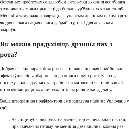
сістэмных праблемах са здароўем, затрымка лячэння асноўнага
захворвання можа прывесці да больш сур'ёзных ускладненняў.
Менавіта таму важна звяртацца з упартым дрэнным пахам з рота
як для вашага сацыяльнага дабрабыту, так і для агульнага
здароўя.
Як можна прадухіліць дрэнны пах з
рота?
Добрая гігіена паражніны рота - гэта ваша першая і найбольш
эфектыўная лінія абароны ад дрэннага паху з рота. Ключ да
поспеху - паслядоўнасць - зрабіце гэтыя звычкі часткай вашай
штодзённай руціны, а не тым, што вы робіце час ад часу.
Ваша штодзённая прафілактычная працэдура павінна ўключаць у
сябе:
Чысціце зубы два разы на дзень фторзмяшчальнай пастай,
прысвячаючы гэтаму не менш за дзве хвіліны кожны раз