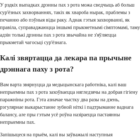
У рэдкіх выпадках дрэнны пах з рота можа сведчыць аб больш
сур'ёзных захворваннях, такіх як хвароба нырак, праблемы з
печанню або пэўныя віды раку. Аднак гэтыя захворванні, як
правіла, суправаджаюцца іншымі прыкметнымі сімптомамі, таму
адзін толькі дрэнны пах з рота звычайна не з'яўляецца
прыкметай чагосьці сур'ёзнага.
Калі звяртацца да лекара па прычыне
дрэннага паху з рота?
Вам варта звярнуцца да медыцынскага работніка, калі ваш
непрыемны пах з рота захоўваецца нягледзячы на ​​добрая гігіену
паражніны рота. Гэта азначае чыстку два разы на дзень,
рэгулярнае выкарыстанне зубной ніткі і падтрыманне ваднага
балансу, але пры гэтым усё роўна назіраецца пастаянны
непрыемны пах.
Запішыцеся на прыём, калі вы заўважылі наступныя