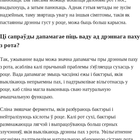
выдыхнуць, а затым панюхаць. Аднак гэтыя метады не зусім
надзейныя, таму звяртаць увагу на іншыя сімптомы, такія як
пастаянны дрэнны густ у роце, можа быць больш карысна.
Ці сапраўды дапамагае піць ваду ад дрэннага паху
з рота?
Так, ужыванне вады можа значна дапамагчы пры дрэнным паху
з рота, асабліва калі прычынай праблемы з'яўляецца сухасць у
роце. Вада дапамагае змыць часцінкі ежы і бактэрыі, якія
выклікаюць непрыемны пах, і падтрымлівае вільготнасць у
роце, каб сліна магла выконваць сваю натуральную
ачышчальную функцыю.
Сліна змяшчае ферменты, якія разбураюць бактэрыі і
нейтралізуюць кіслоты ў роце. Калі рот сухі, бактэрыі
размнажаюцца лягчэй і выпрацоўваюць больш серных
злучэнняў, якія выклікаюць дрэнны пах з рота. Увільгатненне
арганізма падтрымлівае натуральную абаронную сістэму рота.