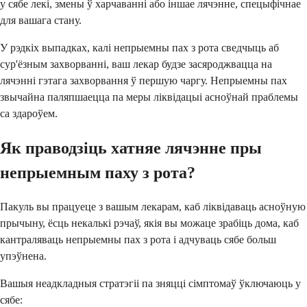
у сябе лекі, змены ў харчаванні або іншае лячэнне, спецыфічнае
для вашага стану.
У рэдкіх выпадках, калі непрыемны пах з рота сведчыць аб
сур'ёзным захворванні, ваш лекар будзе засяроджвацца на
лячэнні гэтага захворвання ў першую чаргу. Непрыемны пах
звычайна паляпшаецца па меры ліквідацыі асноўнай праблемы
са здароўем.
Як праводзіць хатняе лячэнне пры
непрыемным паху з рота?
Пакуль вы працуеце з вашым лекарам, каб ліквідаваць асноўную
прычыну, ёсць некалькі рэчаў, якія вы можаце зрабіць дома, каб
кантраляваць непрыемны пах з рота і адчуваць сябе больш
упэўнена.
Вашыя неадкладныя стратэгіі па зняцці сімптомаў ўключаюць у
сябе: