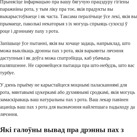
Прынясіце інфармацыю пра вашу бягучую працэдуру гігіены
паражніны рота, у тым ліку пра тое, якія прадукты вы
выкарыстоўваеце і як часта. Таксама пералічыце ўсе лекі, якія вы
прымаеце, паколькі некаторыя з іх могуць спрыяць сухосці ў
роце і дрэннаму паху з рота.
Запішыце ўсе пытанні, якія вы хочаце задаць, напрыклад, што
можа выклікаць дрэнны пах з рота, якія варыянты лячэння
даступныя і як доўга можа спатрэбіцца, каб убачыць
паляпшэнне. Не саромейцеся пытацца пра што-небудзь, што вас
турбуе.
У дзень прыёму не карыстайцеся моцнымі паласканнямі для
рота, мянтавымі цукеркамі або духмянымі сродкамі, якія могуць
замаскіраваць ваш натуральны пах з рота. Ваш лекар павінен
ацаніць ваш пах з рота для вызначэння найлепшага падыходу да
лячэння.
Які галоўны вывад пра дрэнны пах з