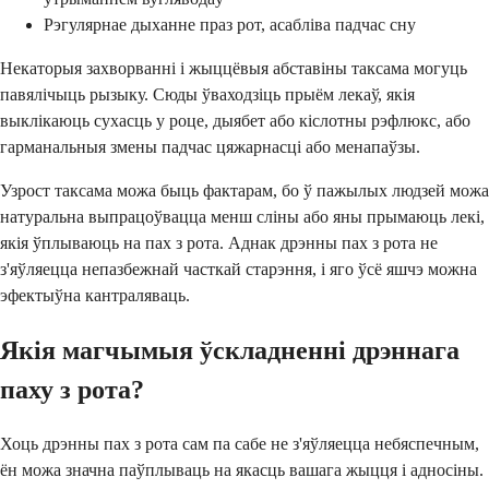
Рэгулярнае дыханне праз рот, асабліва падчас сну
Некаторыя захворванні і жыццёвыя абставіны таксама могуць
павялічыць рызыку. Сюды ўваходзіць прыём лекаў, якія
выклікаюць сухасць у роце, дыябет або кіслотны рэфлюкс, або
гарманальныя змены падчас цяжарнасці або менапаўзы.
Узрост таксама можа быць фактарам, бо ў пажылых людзей можа
натуральна выпрацоўвацца менш сліны або яны прымаюць лекі,
якія ўплываюць на пах з рота. Аднак дрэнны пах з рота не
з'яўляецца непазбежнай часткай старэння, і яго ўсё яшчэ можна
эфектыўна кантраляваць.
Якія магчымыя ўскладненні дрэннага
паху з рота?
Хоць дрэнны пах з рота сам па сабе не з'яўляецца небяспечным,
ён можа значна паўплываць на якасць вашага жыцця і адносіны.