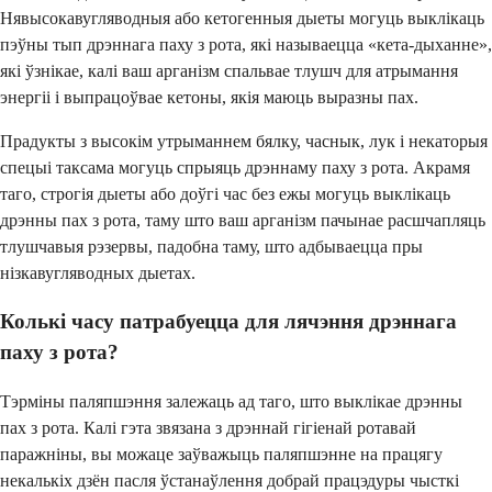
Нявысокавугляводныя або кетогенныя дыеты могуць выклікаць
пэўны тып дрэннага паху з рота, які называецца «кета-дыханне»,
які ўзнікае, калі ваш арганізм спальвае тлушч для атрымання
энергіі і выпрацоўвае кетоны, якія маюць выразны пах.
Прадукты з высокім утрыманнем бялку, часнык, лук і некаторыя
спецыі таксама могуць спрыяць дрэннаму паху з рота. Акрамя
таго, строгія дыеты або доўгі час без ежы могуць выклікаць
дрэнны пах з рота, таму што ваш арганізм пачынае расшчапляць
тлушчавыя рэзервы, падобна таму, што адбываецца пры
нізкавугляводных дыетах.
Колькі часу патрабуецца для лячэння дрэннага
паху з рота?
Тэрміны паляпшэння залежаць ад таго, што выклікае дрэнны
пах з рота. Калі гэта звязана з дрэннай гігіенай ротавай
паражніны, вы можаце заўважыць паляпшэнне на працягу
некалькіх дзён пасля ўстанаўлення добрай працэдуры чысткі