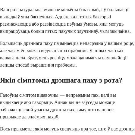
Ваш рот натуральна змяшчае мільёны бактэрый, і ў большасці
выпадкаў яны бяспечныя. Аднак, калі гэтыя бактэрыі
размнажаюцца або развіваюцца пэўныя ўмовы, яны могуць
выпрацоўваць больш гэтых пахучых злучэнняў, чым звычайна.
Большасць дрэннага паху пачынаецца непасрэдна ў вашым роце,
але часам ён можа сведчыць пра праблемы ў іншых частках
вашага цела. Зразумець розніцу можа дапамагчы вам знайсці
лепшы спосаб вырашэння праблемы.
Якія сімптомы дрэннага паху з рота?
Галоўны сімптом відавочны — непрыемны пах, калі вы
выдыхаеце або гаворыце. Аднак вы не заўсёды можаце
заўважыць свой уласны дрэнны пах, таму што ваш нос
прывыкае да знаёмых пахаў.
Вось прыкметы, якія могуць сведчыць пра тое, што ў вас дрэнны