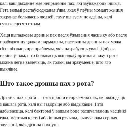
калі ваш дыханне мае непрыемны пах, які заўважаюць іншыя.
Гэта вельмі распаўсюджаная з'ява, якая ў пэўны момант жыцця
закранае большасць людзей, таму вы зусім не адзіны, калі
сутыкаецеся з гэтым.
Хаця выпадковы дрэнны пах пасля ўжывання часныку або пасля
прабуджэння цалкам нармальны, пастаянны дрэнны пах можа
сігналізаваць пра праблемы, якія патрабуюць увагі. Добрая
навіна ў тым, што большасць выпадкаў дрэннага паху з рота
можна лёгка вылечыць, як толькі вы зразумееце, што яго
выклікае.
Што такое дрэнны пах з рота?
Дрэнны пах з рота — гэта проста непрыемны пах, які выходзіць
з вашага рота, калі вы гаворыце або выдыхаеце. Гэта
адбываецца, калі бактэрыі ў вашым роце расшчапляюць часцінкі
ежы, мёртвыя клеткі або іншыя рэчывы, вылучаючы серныя
злучэнні, якія дрэнна пахнуць.