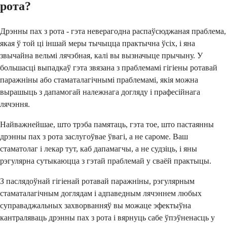
рота?
Дрэнны пах з рота - гэта неверагодна распаўсюджаная праблема,
якая ў той ці іншай меры тычыцца практычна ўсіх, і яна
звычайна вельмі лячэбная, калі вы вызначыце прычыну. У
большасці выпадкаў гэта звязана з праблемамі гігіены ротавай
паражніны або стаматалагічнымі праблемамі, якія можна
вырашыць з дапамогай належнага догляду і прафесійнага
лячэння.
Найважнейшае, што трэба памятаць, гэта тое, што пастаянны
дрэнны пах з рота заслугоўвае ўвагі, а не сароме. Ваш
стаматолаг і лекар тут, каб дапамагчы, а не судзіць, і яны
рэгулярна сутыкаюцца з гэтай праблемай у сваёй практыцы.
З паслядоўнай гігіенай ротавай паражніны, рэгулярным
стаматалагічным доглядам і адпаведным лячэннем любых
суправаджальных захворванняў вы можаце эфектыўна
кантраляваць дрэнны пах з рота і вярнуць сабе ўпэўненасць у