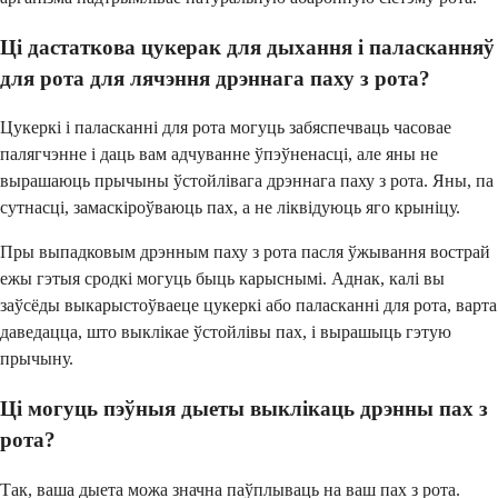
Ці дастаткова цукерак для дыхання і паласканняў
для рота для лячэння дрэннага паху з рота?
Цукеркі і паласканні для рота могуць забяспечваць часовае
палягчэнне і даць вам адчуванне ўпэўненасці, але яны не
вырашаюць прычыны ўстойлівага дрэннага паху з рота. Яны, па
сутнасці, замаскіроўваюць пах, а не ліквідуюць яго крыніцу.
Пры выпадковым дрэнным паху з рота пасля ўжывання вострай
ежы гэтыя сродкі могуць быць карыснымі. Аднак, калі вы
заўсёды выкарыстоўваеце цукеркі або паласканні для рота, варта
даведацца, што выклікае ўстойлівы пах, і вырашыць гэтую
прычыну.
Ці могуць пэўныя дыеты выклікаць дрэнны пах з
рота?
Так, ваша дыета можа значна паўплываць на ваш пах з рота.