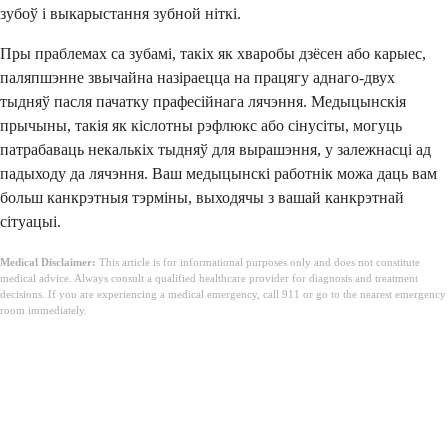
зубоў і выкарыстання зубной ніткі.
Пры праблемах са зубамі, такіх як хваробы дзёсен або карыес,
паляпшэнне звычайна назіраецца на працягу аднаго-двух
тыдняў пасля пачатку прафесійнага лячэння. Медыцынскія
прычыны, такія як кіслотны рэфлюкс або сінусіты, могуць
патрабаваць некалькіх тыдняў для вырашэння, у залежнасці ад
падыходу да лячэння. Ваш медыцынскі работнік можа даць вам
больш канкрэтныя тэрміны, выходячы з вашай канкрэтнай
сітуацыі.
Medical Disclaimer:
This article is for informational purposes only and does not constitute
medical advice. Always consult a qualified healthcare provider for diagnosis and treatment
decisions. If you are experiencing a medical emergency, call 911 or go to the nearest emergency
room immediately.