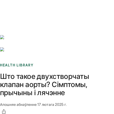
Benchmarks
Stories
FAQ
Sign up / Log in
HEALTH LIBRARY
Што такое двухстворчаты
клапан аорты? Сімптомы,
прычыны і лячэнне
Апошняе абнаўленне
17 лютага 2025 г.