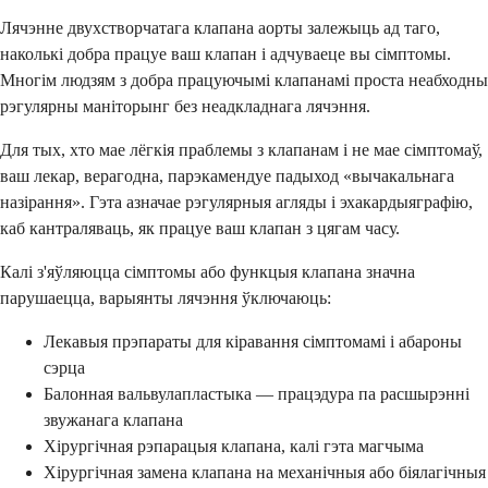
Лячэнне двухстворчатага клапана аорты залежыць ад таго,
наколькі добра працуе ваш клапан і адчуваеце вы сімптомы.
Многім людзям з добра працуючымі клапанамі проста неабходны
рэгулярны маніторынг без неадкладнага лячэння.
Для тых, хто мае лёгкія праблемы з клапанам і не мае сімптомаў,
ваш лекар, верагодна, парэкамендуе падыход «вычакальнага
назірання». Гэта азначае рэгулярныя агляды і эхакардыяграфію,
каб кантраляваць, як працуе ваш клапан з цягам часу.
Калі з'яўляюцца сімптомы або функцыя клапана значна
парушаецца, варыянты лячэння ўключаюць:
Лекавыя прэпараты для кіравання сімптомамі і абароны
сэрца
Балонная вальвулапластыка — працэдура па расшырэнні
звужанага клапана
Хірургічная рэпарацыя клапана, калі гэта магчыма
Хірургічная замена клапана на механічныя або біялагічныя