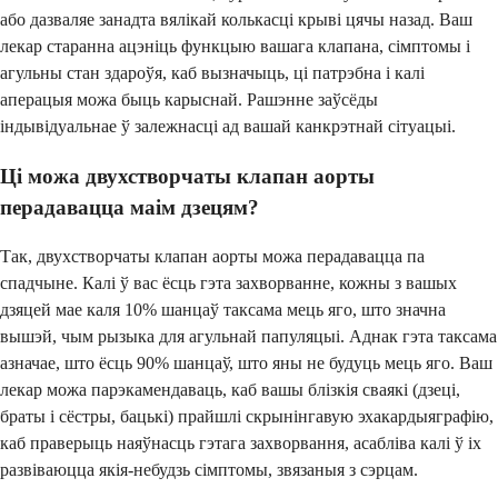
або дазваляе занадта вялікай колькасці крыві цячы назад. Ваш
лекар старанна ацэніць функцыю вашага клапана, сімптомы і
агульны стан здароўя, каб вызначыць, ці патрэбна і калі
аперацыя можа быць карыснай. Рашэнне заўсёды
індывідуальнае ў залежнасці ад вашай канкрэтнай сітуацыі.
Ці можа двухстворчаты клапан аорты
перадавацца маім дзецям?
Так, двухстворчаты клапан аорты можа перадавацца па
спадчыне. Калі ў вас ёсць гэта захворванне, кожны з вашых
дзяцей мае каля 10% шанцаў таксама мець яго, што значна
вышэй, чым рызыка для агульнай папуляцыі. Аднак гэта таксама
азначае, што ёсць 90% шанцаў, што яны не будуць мець яго. Ваш
лекар можа парэкамендаваць, каб вашы блізкія сваякі (дзеці,
браты і сёстры, бацькі) прайшлі скрынінгавую эхакардыяграфію,
каб праверыць наяўнасць гэтага захворвання, асабліва калі ў іх
развіваюцца якія-небудзь сімптомы, звязаныя з сэрцам.