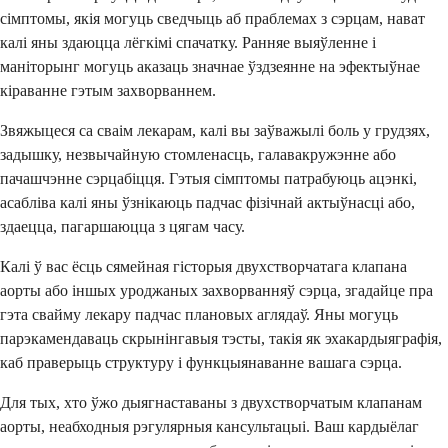
сімптомы, якія могуць сведчыць аб праблемах з сэрцам, нават
калі яны здаюцца лёгкімі спачатку. Ранняе выяўленне і
маніторынг могуць аказаць значнае ўздзеянне на эфектыўнае
кіраванне гэтым захворваннем.
Звяжыцеся са сваім лекарам, калі вы заўважылі боль у грудзях,
задышку, незвычайную стомленасць, галавакружэнне або
пачашчэнне сэрцабіцця. Гэтыя сімптомы патрабуюць ацэнкі,
асабліва калі яны ўзнікаюць падчас фізічнай актыўнасці або,
здаецца, пагаршаюцца з цягам часу.
Калі ў вас ёсць сямейная гісторыя двухстворчатага клапана
аорты або іншых уроджаных захворванняў сэрца, згадайце пра
гэта свайму лекару падчас плановых аглядаў. Яны могуць
парэкамендаваць скрынінгавыя тэсты, такія як эхакардыяграфія,
каб праверыць структуру і функцыянаванне вашага сэрца.
Для тых, хто ўжо дыягнаставаны з двухстворчатым клапанам
аорты, неабходныя рэгулярныя кансультацыі. Ваш кардыёлаг