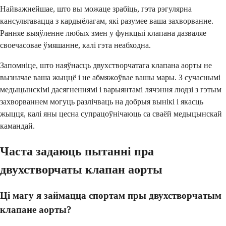
Найважнейшае, што вы можаце зрабіць, гэта рэгулярна
кансультавацца з кардыёлагам, які разумее ваша захворванне.
Ранняе выяўленне любых змен у функцыі клапана дазваляе
своечасовае ўмяшанне, калі гэта неабходна.
Запомніце, што наяўнасць двухстворчатага клапана аорты не
вызначае ваша жыццё і не абмяжоўвае вашы мары. З сучаснымі
медыцынскімі дасягненнямі і варыянтамі лячэння людзі з гэтым
захворваннем могуць разлічваць на добрыя вынікі і якасць
жыцця, калі яны цесна супрацоўнічаюць са сваёй медыцынскай
камандай.
Часта задаюць пытанні пра
двухстворчаты клапан аорты
Ці магу я займацца спортам пры двухстворчатым
клапане аорты?