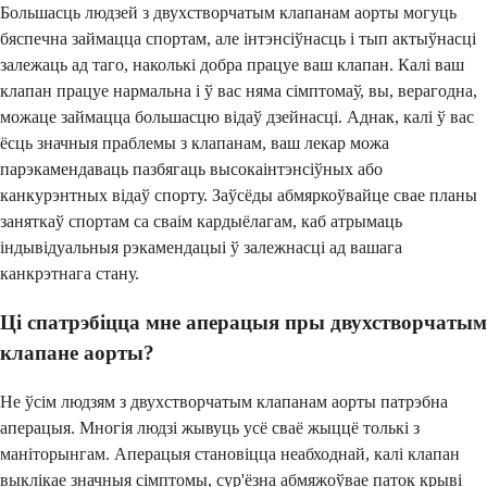
Большасць людзей з двухстворчатым клапанам аорты могуць
бяспечна займацца спортам, але інтэнсіўнасць і тып актыўнасці
залежаць ад таго, наколькі добра працуе ваш клапан. Калі ваш
клапан працуе нармальна і ў вас няма сімптомаў, вы, верагодна,
можаце займацца большасцю відаў дзейнасці. Аднак, калі ў вас
ёсць значныя праблемы з клапанам, ваш лекар можа
парэкамендаваць пазбягаць высокаінтэнсіўных або
канкурэнтных відаў спорту. Заўсёды абмяркоўвайце свае планы
заняткаў спортам са сваім кардыёлагам, каб атрымаць
індывідуальныя рэкамендацыі ў залежнасці ад вашага
канкрэтнага стану.
Ці спатрэбіцца мне аперацыя пры двухстворчатым
клапане аорты?
Не ўсім людзям з двухстворчатым клапанам аорты патрэбна
аперацыя. Многія людзі жывуць усё сваё жыццё толькі з
маніторынгам. Аперацыя становіцца неабходнай, калі клапан
выклікае значныя сімптомы, сур'ёзна абмяжоўвае паток крыві