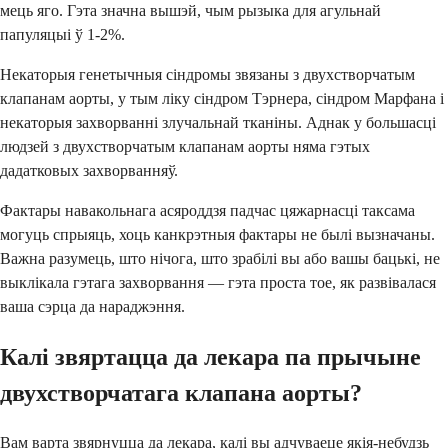
мець яго. Гэта значна вышэй, чым рызыка для агульнай
папуляцыі ў 1-2%.
Некаторыя генетычныя сіндромы звязаны з двухстворчатым
клапанам аорты, у тым ліку сіндром Тэрнера, сіндром Марфана і
некаторыя захворванні злучальнай тканіны. Аднак у большасці
людзей з двухстворчатым клапанам аорты няма гэтых
дадатковых захворванняў.
Фактары навакольнага асяроддзя падчас цяжарнасці таксама
могуць спрыяць, хоць канкрэтныя фактары не былі вызначаны.
Важна разумець, што нічога, што зрабілі вы або вашы бацькі, не
выклікала гэтага захворвання — гэта проста тое, як развівалася
ваша сэрца да нараджэння.
Калі звяртацца да лекара па прычыне
двухстворчатага клапана аорты?
Вам варта звярнуцца да лекара, калі вы адчуваеце якія-небудзь