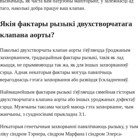
вызначыць, як часта вам патрэбны маніторынг, у залежнасці ад
таго, наколькі добра працуе ваш клапан.
Якія фактары рызыкі двухстворчатага
клапана аорты?
Паколькі двухстворчаты клапан аорты з'яўляецца ўроджаным
захворваннем, традыцыйныя фактары рызыкі, такія як лад
жыцця, не прымяняюцца так жа, як для іншых захворванняў
сэрца. Аднак некаторыя фактары могуць павялічыць
верагоднасць гэтага захворвання або развіцця ўскладненняў.
Наймацнейшым фактарам рызыкі з'яўляецца сямейная гісторыя
двухстворчатага клапана аорты або іншых уроджаных дэфектаў
сэрца. Мужчыны таксама часцей маюць гэта захворванне, чым
жанчыны, з суадносінамі прыкладна 3:1.
Некаторыя генетычныя захворванні павялічваюць рызыку, у тым
ліку сіндром Тэрнера, сіндром Марфана і сіндром Элерса-