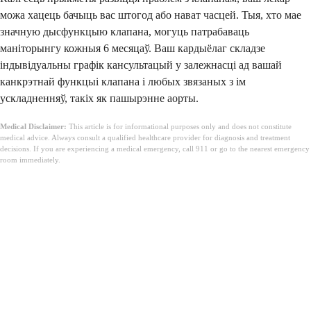
можа хацець бачыць вас штогод або нават часцей. Тыя, хто мае
значную дысфункцыю клапана, могуць патрабаваць
маніторынгу кожныя 6 месяцаў. Ваш кардыёлаг складзе
індывідуальны графік кансультацый у залежнасці ад вашай
канкрэтнай функцыі клапана і любых звязаных з ім
ускладненняў, такіх як пашырэнне аорты.
Medical Disclaimer:
This article is for informational purposes only and does not constitute
medical advice. Always consult a qualified healthcare provider for diagnosis and treatment
decisions. If you are experiencing a medical emergency, call 911 or go to the nearest emergency
room immediately.