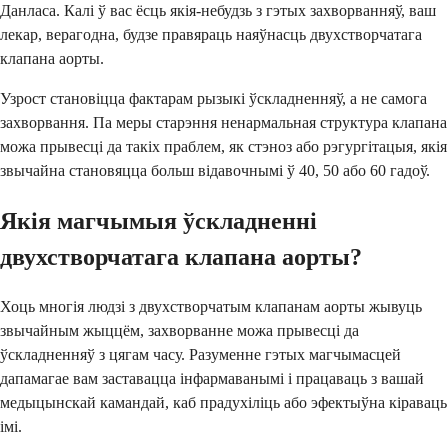
Данласа. Калі ў вас ёсць якія-небудзь з гэтых захворванняў, ваш
лекар, верагодна, будзе правяраць наяўнасць двухстворчатага
клапана аорты.
Узрост становіцца фактарам рызыкі ўскладненняў, а не самога
захворвання. Па меры старэння ненармальная структура клапана
можа прывесці да такіх праблем, як стэноз або рэгургітацыя, якія
звычайна становяцца больш відавочнымі ў 40, 50 або 60 гадоў.
Якія магчымыя ўскладненні
двухстворчатага клапана аорты?
Хоць многія людзі з двухстворчатым клапанам аорты жывуць
звычайным жыццём, захворванне можа прывесці да
ўскладненняў з цягам часу. Разуменне гэтых магчымасцей
дапамагае вам заставацца інфармаванымі і працаваць з вашай
медыцынскай камандай, каб прадухіліць або эфектыўна кіраваць
імі.