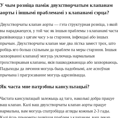
У чым розніца паміж двухстворчатым клапанам
аорты і іншымі праблемамі з клапанамі сэрца?
Двухстворчаты клапан аорты — гэта структурная розніца, з якой
вы нараджаецеся, у той час як іншыя праблемы з клапанамі часта
развіваюцца з цягам часу з-за старэння, інфекцыі або іншых
прычын. Двухстворчаты клапан мае два лістка замест трох, што
робіць яго больш схільным да праблем па меры старэння. Іншыя
захворванні клапанаў могуць уключаць нармальныя
трохстворкавыя клапаны, якія пашкоджваюцца або захворваюць.
Падыходы да лячэння могуць быць падобнымі, але асноўная
прычына і прагрэсаванне могуць адрознівацца.
Як часта мне патрэбны кансультацыі?
Частата кансультацый залежыць ад таго, наколькі добра працуе
ваш клапан. Калі ваш двухстворчаты клапан аорты працуе
нармальна, вам могуць спатрэбіцца агляды кожныя 2-3 гады.
Калі ёсць прыкметы развіцця праблем з клапанам, ваш лекар