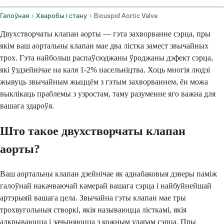
Галоўная
Хваробы і стану
Bicuspid Aortic Valve
Двухстворчаты клапан аорты — гэта захворванне сэрца, пры
якім ваш аортальны клапан мае два лістка замест звычайных
трох. Гэта найбольш распаўсюджаны ўроджаны дэфект сэрца,
які ўздзейнічае на каля 1-2% насельніцтва. Хоць многія людзі
жывуць звычайным жыццём з гэтым захворваннем, ён можа
выклікаць праблемы з узростам, таму разуменне яго важна для
вашага здароўя.
Што такое двухстворчаты клапан
аорты?
Ваш аортальны клапан дзейнічае як аднабаковыя дзверы паміж
галоўнай накачваючай камерай вашага сэрца і найбуйнейшай
артэрыяй вашага цела. Звычайна гэты клапан мае тры
трохвугольныя створкі, якія называюцца лісткамі, якія
адкрываюцца і зачыняюцца з кожным ударам сэрца. Пры