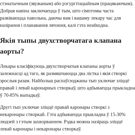
стэнатычным (звужаным) або рэгургітацыйным (працякаючым).
Добрая навіна заключаецца ў тым, што сімптомы часта
развіваюцца павольна, даючы вам і вашаму лекару час для
назірання і планавання лячэння, калі гэта неабходна.
Якія тыпы двухстворчатага клапана
аорты?
Лекары класіфікуюць двухстворчатыя клапаны аорты ў
залежнасці ад таго, як размяшчаюцца два лістка і якія створкі
зрослыя разам. Найбольш распаўсюджаны тып уключае зліццё
правай і левай каронарных створкаў, што адбываецца прыкладна
ў 70-85% выпадкаў.
Другі тып уключае зліццё правай каронары створкі з
некаронары створкай. Гэта адбываецца прыкладна ў 15-30%
людзей з гэтым захворваннем. Рэдка можна назіраць зліццё
левай каронары і некаронары створкаў.