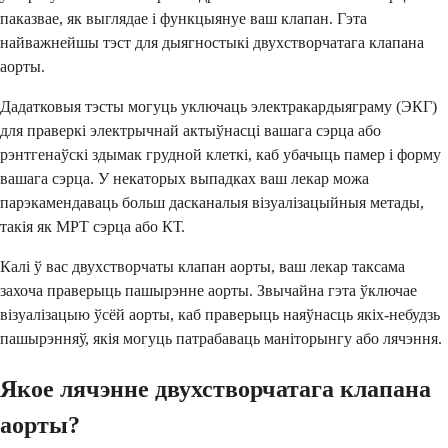
паказвае, як выглядае і функцыянуе ваш клапан. Гэта
найважнейшы тэст для дыягностыкі двухстворчатага клапана
аорты.
Дадатковыя тэсты могуць уключаць электракардыяграму (ЭКГ)
для праверкі электрычнай актыўнасці вашага сэрца або
рэнтгенаўскі здымак грудной клеткі, каб убачыць памер і форму
вашага сэрца. У некаторых выпадках ваш лекар можа
парэкамендаваць больш дасканалыя візуалізацыйныя метады,
такія як МРТ сэрца або КТ.
Калі ў вас двухстворчаты клапан аорты, ваш лекар таксама
захоча праверыць пашырэнне аорты. Звычайна гэта ўключае
візуалізацыю ўсёй аорты, каб праверыць наяўнасць якіх-небудзь
пашырэнняў, якія могуць патрабаваць маніторынгу або лячэння.
Якое лячэнне двухстворчатага клапана
аорты?