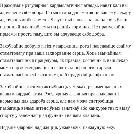
Праходзьце рэгулярныя кардыялагічныя агляды, нават калі вы
адчуваеце сябе добра. Гэтыя візіты дапамагаюць вашаму лекару
адсочваць любыя змены ў функцыі вашага клапана і выяўляць
патэнцыйныя праблемы на ранніх тэрмінах. Не прапускайце
прыёмы проста таму, што вы адчуваеце сябе добра.
Захоўвайце добрую гігіену паражніны рота і паведаміце свайму
стаматолагу пра ваша захворванне сэрца. Хоць звычайныя
стаматалагічныя працэдуры, як правіла, бяспечныя, ваш лекар
можа парэкамендаваць антыбіётыкі перад некаторымі
стаматалагічнымі лячэннямі, каб прадухіліць інфекцыю.
Захоўвайце фізічную актыўнасць у межах, рэкамендаваных
вашым кардыёлагам. Рэгулярныя фізічныя практыкаванні
карысныя для здароўя сэрца, але вам можа спатрэбіцца
пазбягаць вельмі інтэнсіўных заняткаў або канкурэнтных відаў
спорту ў залежнасці ад функцыі вашага клапана.
Вядзіце здаровы лад жыцця, ужываючы пажыўную ежу,