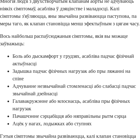
Многія людзі з двухстворчатым клапанам аорты не адчуваюць
ніякіх сімптомаў, асабліва ў дзяцінстве і маладосці. Калі
сімптомы з'яўляюцца, яны звычайна развіваюцца паступова, па
меры таго, як клапан становіцца менш эфектыўным з цягам часу.
Вось найбольш распаўсюджаныя сімптомы, якія вы можаце
заўважыць:
Боль або дыскамфорт у грудзях, асабліва падчас фізічнай
актыўнасці
Задышка падчас фізічных нагрузак або пры ляжанні на
спіне
Адчуванне незвычайнай стомленасці або слабасці падчас
звычайнай дзейнасці
Галавакружэнне або млоснасць, асабліва пры фізічных
нагрузак
Пачашчэнне сэрцабіцця або няправільны рытм сэрца
Ацёк у нагах, лодыжках або ступнях
Гэтыя сімптомы звычайна развіваюцца, калі клапан становіцца