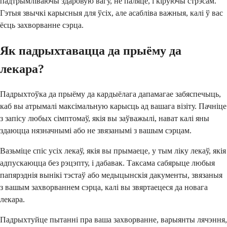
падтрымліваючы здаровую вагу, не паляце, і кіруючы стрэсам.
Гэтыя звычкі карысныя для ўсіх, але асабліва важныя, калі ў вас
ёсць захворванне сэрца.
Як падрыхтавацца да прыёму да
лекара?
Падрыхтоўка да прыёму да кардыёлага дапамагае забяспечыць,
каб вы атрымалі максімальную карысць ад вашага візіту. Пачніце
з запісу любых сімптомаў, якія вы заўважылі, нават калі яны
здаюцца нязначнымі або не звязанымі з вашым сэрцам.
Вазьміце спіс усіх лекаў, якія вы прымаеце, у тым ліку лекаў, якія
адпускаюцца без рэцэпту, і дабавак. Таксама сабярыце любыя
папярэднія вынікі тэстаў або медыцынскія дакументы, звязаныя
з вашым захворваннем сэрца, калі вы звяртаецеся да новага
лекара.
Падрыхтуйце пытанні пра ваша захворванне, варыянты лячэння,