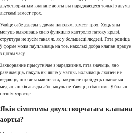
двухстворчатым клапане аорты вы нараджаецеся толькі з двума
лісткамі замест трох.
Уявіце сабе дзверы з двума панэлямі замест трох. Хоць яны
могуць выконваць сваю функцыю кантролю патоку крыві,
структура не зусім такая ж, як у большасці людзей. Гэта розніца
ў форме можа паўплываць на тое, наколькі добра клапан працуе
з цягам часу.
Захворванне прысутнічае з нараджэння, гэта значыць, яно
развіваецца, пакуль вы яшчэ ў матцы. Большасць людзей не
ведаюць, што яны маюць яго, пакуль не пройдуць плановыя
медыцынскія агляды або пакуль не з'явяцца сімптомы ў больш
познім узросце.
Якія сімптомы двухстворчатага клапана
аорты?