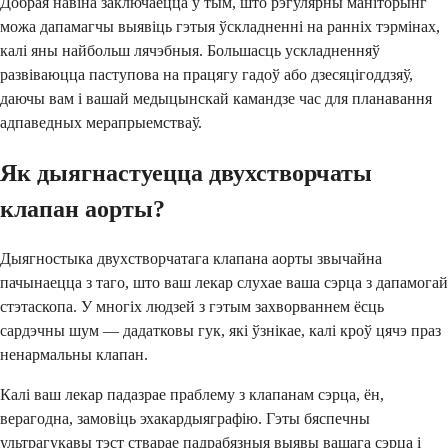
Добрая навіна заключаецца ў тым, што рэгулярны маніторынг
можа дапамагчы выявіць гэтыя ўскладненні на ранніх тэрмінах,
калі яны найбольш лячэбныя. Большасць ускладненняў
развіваюцца паступова на працягу гадоў або дзесяцігоддзяў,
даючы вам і вашай медыцынскай камандзе час для планавання
адпаведных мерапрыемстваў.
Як дыягнастуецца двухстворчаты
клапан аорты?
Дыягностыка двухстворчатага клапана аорты звычайна
пачынаецца з таго, што ваш лекар слухае ваша сэрца з дапамогай
стэтаскопа. У многіх людзей з гэтым захворваннем ёсць
сардэчны шум — дадатковы гук, які ўзнікае, калі кроў цячэ праз
ненармальны клапан.
Калі ваш лекар падазрае праблему з клапанам сэрца, ён,
верагодна, замовіць эхакардыяграфію. Гэты бяспечны
ультрагукавы тэст стварае падрабязныя выявы вашага сэрца і