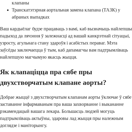
клапаны
Транскатэтэрная аортальная замена клапана (ТАЗК) у
абраных выпадках
Ваш кардыёлаг будзе працаваць з вамі, каб вызначыць найлепшы
падыход да лячэння ў залежнасці ад вашай канкрэтнай сітуацыі,
узросту, агульнага стану здароўя і асабістых пераваг. Мэта
заўсёды заключаецца ў тым, каб дапамагчы вам падтрымліваць
найлепшую магчымую якасць жыцця.
Як клапаціцца пра сябе пры
двухстворчатым клапане аорты?
Добрае жыццё з двухстворчатым клапанам аорты ўключае ў сябе
заставанне інфармаваным пра ваша захворванне і выкананне
рэкамендацый вашага лекара. Большасць людзей могуць
падтрымліваць актыўны, здаровы лад жыцця пры належным
доглядзе і маніторынгу.