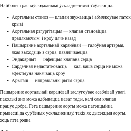
Найбольш распаўсюджанымі ўскладненнямі з'яўляюцца:
Аортальны стэноз — клапан звужаецца і абмяжоўвае паток
крыві
Аортальная рэгургітацыя — клапан становіцца
працякаючым, і кроў цячэ назад
Пашырэнне аортальнай каранёвай — галоўная артэрыя,
якая выходзіць з сэрца, павялічваецца
Эндакардыт — інфекцыя клапана сэрца
Сардэчная недастатковасць — калі ваша сэрца не можа
эфектыўна накачваць кроў
Арытміі — няправільны рытм сэрца
Пашырэнне аортальнай каранёвай заслугоўвае асаблівай увагі,
паколькі яно можа адбывацца нават тады, калі сам клапан
працуе добра. Гэта пашырэнне аорты можа патэнцыйна
прывесці да сур'ёзных ускладненняў, такіх як дысэкцыя аорты,
хоць гэта рэдка.