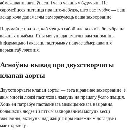
абмежаванні актыўнасці і чаго чакаць у будучыні. Не
саромейцеся пытацца пра што-небудзь, што вас турбуе — ваш
лекар хоча дапамагчы вам зразумець ваша захворванне.
Падумайце пра тое, каб узяць з сабой члена сям'і або сябра на
важныя прыёмы. Яны могуць дапамагчы вам запомніць
інфармацыю і аказаць падтрымку падчас абмеркавання
варыянтаў лячэння.
Асноўны вывад пра двухстворчаты
клапан аорты
Двухстворчаты клапан аорты — гэта кіраванае захворванне, з
якім многія людзі паспяхова жывуць на працягу ўсяго жыцця.
Хоць ён патрабуе пастаяннага медыцынскага назірання,
большасць людзей з гэтым захворваннем могуць весці
звычайны, актыўны лад жыцця пры належным доглядзе і
маніторынгу.