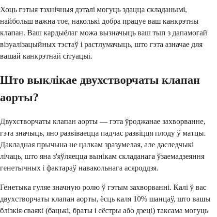
Хоць гэтыя тэхнічныя дэталі могуць здацца складанымі,
найбольш важна тое, наколькі добра працуе ваш канкрэтны
клапан. Ваш кардыёлаг можа вызначыць ваш тып з дапамогай
візуалізацыйных тэстаў і растлумачыць, што гэта азначае для
вашай канкрэтнай сітуацыі.
Што выклікае двухстворчаты клапан
аорты?
Двухстворчаты клапан аорты — гэта ўроджанае захворванне,
гэта значыць, яно развіваецца падчас развіцця плоду ў матцы.
Дакладная прычына не цалкам зразумелая, але даследчыкі
лічаць, што яна з'яўляецца вынікам складанага ўзаемадзеяння
генетычных і фактараў навакольнага асяроддзя.
Генетыка гуляе значную ролю ў гэтым захворванні. Калі ў вас
двухстворчаты клапан аорты, ёсць каля 10% шанцаў, што вашы
блізкія сваякі (бацькі, браты і сёстры або дзеці) таксама могуць