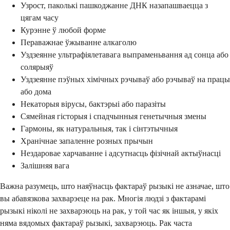
Узрост, паколькі пашкоджанне ДНК назапашваецца з
цягам часу
Курэнне ў любой форме
Пераважнае ўжыванне алкаголю
Уздзеянне ультрафіялетавага выпраменьвання ад сонца або
солярыяў
Уздзеянне пэўных хімічных рэчываў або рэчываў на працы
або дома
Некаторыя вірусы, бактэрыі або паразіты
Сямейная гісторыя і спадчынныя генетычныя змены
Гармоны, як натуральныя, так і сінтэтычныя
Хранічнае запаленне розных прычын
Нездаровае харчаванне і адсутнасць фізічнай актыўнасці
Залішняя вага
Важна разумець, што наяўнасць фактараў рызыкі не азначае, што
вы абавязкова захварэеце на рак. Многія людзі з фактарамі
рызыкі ніколі не захварэюць на рак, у той час як іншыя, у якіх
няма вядомых фактараў рызыкі, захварэюць. Рак часта