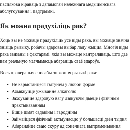
паспяхова кіраваць з дапамогай належнага медыцынскага
абслугоўвання і падтрымкі.
Як можна прадухіліць рак?
Хоць вы не можаце прадухіліць усе віды рака, вы можаце значна
знізіць рызыку, робячы здаровы выбар ладу жыцця. Многія віды
рака звязаны з фактарамі, якія вы можаце кантраляваць, што дае
вам рэальную магчымасць абараніць сваё здароўе.
Вось правераныя спосабы зніжэння рызыкі рака:
Не карыстайцеся тытунём у любой форме
Абмяжуйце ўжыванне алкаголю
Захоўвайце здаровую вагу дзякуючы дыеце і фізічным
практыкаванням
Ешце шмат садавіны і гародніны
Займайцеся фізічнай актыўнасцю ў большасці дзён тыдня
Абараняйце сваю скуру ад сонечнага выпраменьвання