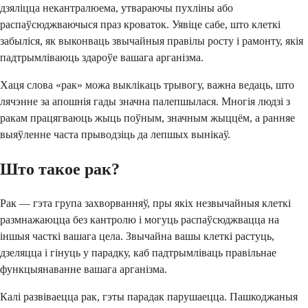
дзяліцца некантралюема, утвараючы пухліны або
распаўсюджваючыся праз кроваток. Уявіце сабе, што клеткі
забыліся, як выконваць звычайныя правілы росту і рамонту, якія
падтрымліваюць здароўе вашага арганізма.
Хаця слова «рак» можа выклікаць трывогу, важна ведаць, што
лячэнне за апошнія гады значна палепшылася. Многія людзі з
ракам працягваюць жыць поўным, значным жыццём, а ранняе
выяўленне часта прыводзіць да лепшых вынікаў.
Што такое рак?
Рак — гэта група захворванняў, пры якіх незвычайныя клеткі
размнажаюцца без кантролю і могуць распаўсюджвацца на
іншыя часткі вашага цела. Звычайна вашы клеткі растуць,
дзеляцца і гінуць у парадку, каб падтрымліваць правільнае
функцыянаванне вашага арганізма.
Калі развіваецца рак, гэты парадак парушаецца. Пашкоджаныя