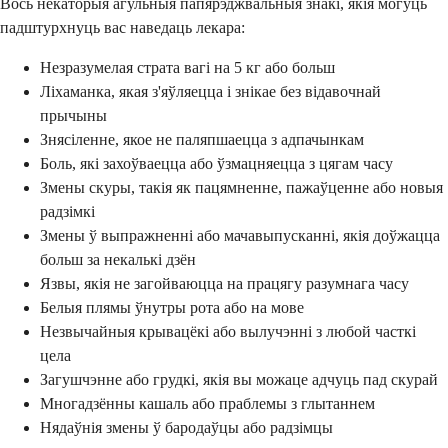
Вось некаторыя агульныя папярэджвальныя знакі, якія могуць
падштурхнуць вас наведаць лекара:
Незразумелая страта вагі на 5 кг або больш
Ліхаманка, якая з'яўляецца і знікае без відавочнай
прычыны
Знясіленне, якое не паляпшаецца з адпачынкам
Боль, які захоўваецца або ўзмацняецца з цягам часу
Змены скуры, такія як пацямненне, пажаўценне або новыя
радзімкі
Змены ў выпражненні або мачавыпусканні, якія доўжацца
больш за некалькі дзён
Язвы, якія не загойваюцца на працягу разумнага часу
Белыя плямы ўнутры рота або на мове
Незвычайныя крывацёкі або вылучэнні з любой часткі
цела
Загушчэнне або грудкі, якія вы можаце адчуць пад скурай
Многадзённы кашаль або праблемы з глытаннем
Нядаўнія змены ў бародаўцы або радзімцы