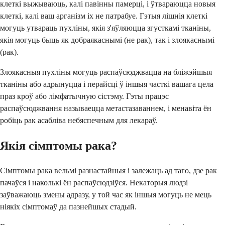
клеткі выжываюць, калі павінны памерці, і ўтвараюцца новыя
клеткі, калі ваш арганізм іх не патрабуе. Гэтыя лішнія клеткі
могуць утвараць пухліны, якія з'яўляюцца згусткамі тканіны,
якія могуць быць як добраякаснымі (не рак), так і злоякаснымі
(рак).
Злоякасныя пухліны могуць распаўсюджвацца на бліжэйшыя
тканіны або адрынуцца і перайсці ў іншыя часткі вашага цела
праз кроў або лімфатычную сістэму. Гэты працэс
распаўсюджвання называецца метастазаваннем, і менавіта ён
робіць рак асабліва небяспечным для лекараў.
Якія сімптомы рака?
Сімптомы рака вельмі разнастайныя і залежаць ад таго, дзе рак
пачаўся і наколькі ён распаўсюдзіўся. Некаторыя людзі
заўважаюць змены адразу, у той час як іншыя могуць не мець
ніякіх сімптомаў да пазнейшых стадый.