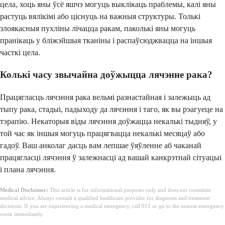
цела, хоць яны ўсё яшчэ могуць выклікаць праблемы, калі яны
растуць вялікімі або ціснуць на важныя структуры. Толькі
злоякасныя пухліны лічацца ракам, паколькі яны могуць
пранікаць у бліжэйшыя тканіны і распаўсюджвацца на іншыя
часткі цела.
Колькі часу звычайна доўжыцца лячэнне рака?
Працягласць лячэння рака вельмі разнастайная і залежыць ад
тыпу рака, стадыі, падыходу да лячэння і таго, як вы рэагуеце на
тэрапію. Некаторыя віды лячэння доўжацца некалькі тыдняў, у
той час як іншыя могуць працягвацца некалькі месяцаў або
гадоў. Ваш анколаг дасць вам лепшае ўяўленне аб чаканай
працягласці лячэння ў залежнасці ад вашай канкрэтнай сітуацыі
і плана лячэння.
Medical Disclaimer:
This article is for informational purposes only and does not constitute
medical advice. Always consult a qualified healthcare provider for diagnosis and treatment
decisions. If you are experiencing a medical emergency, call 911 or go to the nearest emergency
room immediately.