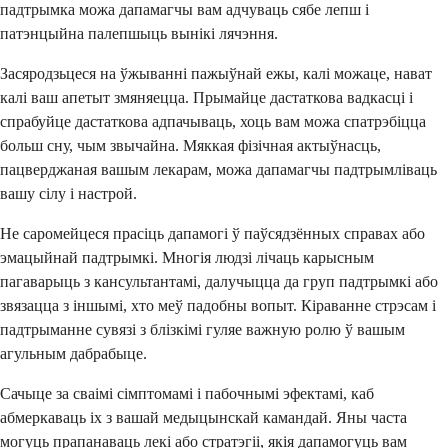
падтрымка можа дапамагчы вам адчуваць сябе лепш і
патэнцыйна палепшыць вынікі лячэння.
Засяродзьцеся на ўжыванні пажыўнай ежы, калі можаце, нават
калі ваш апетыт змяняецца. Прымайце дастаткова вадкасці і
спрабуйце дастаткова адпачываць, хоць вам можа спатрэбіцца
больш сну, чым звычайна. Мяккая фізічная актыўнасць,
пацверджаная вашым лекарам, можа дапамагчы падтрымліваць
вашу сілу і настрой.
Не саромейцеся прасіць дапамогі ў паўсядзённых справах або
эмацыйнай падтрымкі. Многія людзі лічаць карысным
пагаварыць з кансультантамі, далучыцца да груп падтрымкі або
звязацца з іншымі, хто меў падобны вопыт. Кіраванне стрэсам і
падтрыманне сувязі з блізкімі гуляе важную ролю ў вашым
агульным дабрабыце.
Сачыце за сваімі сімптомамі і пабочнымі эфектамі, каб
абмеркаваць іх з вашай медыцынскай камандай. Яны часта
могуць прапанаваць лекі або стратэгіі, якія дапамогуць вам