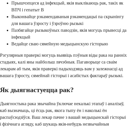
Прышчэпцеся ад інфекцый, якія выклікаюць рак, такіх як
ВПЧ і гепатыт В
Выконвайце рэкамендаваныя рэкамендацыі па скрынінгу
для вашага ўзросту і ўзроўню рызыкі
Пазбягайце рызыкоўных паводзін, якія могуць прывесці да
інфекцый
Ведайце сваю сямейную медыцынскую гісторыю
Рэгулярныя праверкі могуць выявіць пэўныя віды рака на ранніх
стадыях, калі яны найбольш лячэбныя. Пагаворыце са сваім
лекарам аб тым, якія праверкі падыходзяць вам у залежнасці ад
вашага ўзросту, сямейнай гісторыі і асабістых фактараў рызыкі.
Як дыягнастуецца рак?
Дыягностыка рака звычайна ўключае некалькі этапаў і аналізаў,
каб вызначыць, ці ёсць рак, якога тыпу ён і наколькі ён
распаўсюдзіўся. Ваш лекар пачне з вашай медыцынскай гісторыі
і фізічнага агляду, каб шукаць якія-небудзь незвычайныя