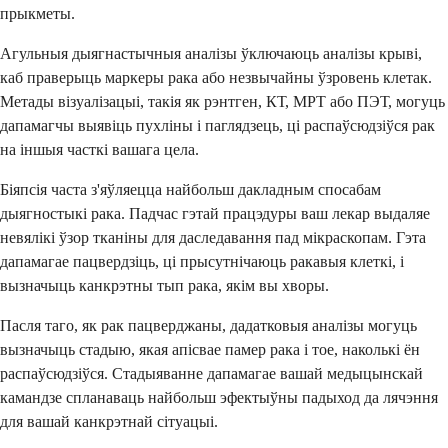
прыкметы.
Агульныя дыягнастычныя аналізы ўключаюць аналізы крыві,
каб праверыць маркеры рака або незвычайны ўзровень клетак.
Метады візуалізацыі, такія як рэнтген, КТ, МРТ або ПЭТ, могуць
дапамагчы выявіць пухліны і паглядзець, ці распаўсюдзіўся рак
на іншыя часткі вашага цела.
Біяпсія часта з'яўляецца найбольш дакладным спосабам
дыягностыкі рака. Падчас гэтай працэдуры ваш лекар выдаляе
невялікі ўзор тканіны для даследавання пад мікраскопам. Гэта
дапамагае пацвердзіць, ці прысутнічаюць ракавыя клеткі, і
вызначыць канкрэтны тып рака, якім вы хворы.
Пасля таго, як рак пацверджаны, дадатковыя аналізы могуць
вызначыць стадыю, якая апісвае памер рака і тое, наколькі ён
распаўсюдзіўся. Стадыяванне дапамагае вашай медыцынскай
камандзе спланаваць найбольш эфектыўны падыход да лячэння
для вашай канкрэтнай сітуацыі.