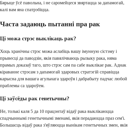
Бярыце ўсё павольна, і не саромейцеся звяртацца за дапамогай,
калі вам яна спатрэбіцца.
Часта задаюць пытанні пра рак
Ці можа стрэс выклікаць рак?
Хоць хранічны стрэс можа аслабіць вашу імунную сістэму і
прывесці да паводзін, якія павялічваюць рызыку рака, няма
прамых доказаў таго, што стрэс сам па сабе выклікае рак. Аднак
кіраванне стрэсам з дапамогай здаровых стратэгій справіцца
карысна для вашага агульнага здароўя і дабрабыту падчас любой
праблемы са здароўем.
Ці заўсёды рак генетычны?
Не, толькі каля 5 да 10 працэнтаў відаў рака выклікаюцца
спадчыннымі генетычнымі зменамі, якія перадаюцца праз сем'і.
Большасць відаў рака з'яўляюцца вынікам генетычных змен, якія