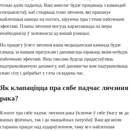
толькі адзін падыход. Ваш анколаг будзе працаваць з камандай
спецыялістаў, каб стварыць план лячэння, які прапануе
найлепшыя шанцы на поспех, кіруючы пры гэтым пабочнымі
эфектамі. Планы лячэння могуць карэктавацца па меры
неабходнасці ў залежнасці ад вашай рэакцыі.
На працягу ўсяго лячэння ваша медыцынская каманда будзе
сачыць за вашым прагрэсам і дапамагаць кіраваць якімі-небудзь
пабочнымі эфектамі. Яны таксама будуць прадастаўляць
падтрымліваючую дапамогу, каб дапамагчы вам падтрымліваць
сваю сілу і дабрабыт у гэты складаны час.
Як клапаціцца пра сябе падчас лячэння
рака?
Клопат пра сябе падчас лячэння рака ўключае ў сябе ўвагу як да
вашых фізічных, так і да эмацыйных патрэбаў. Ваш арганізм
старанна працуе над аздараўленнем, таму яго найлепшая