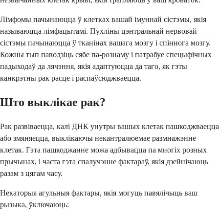
Лімфомы пачынаюцца ў клетках вашай імуннай сістэмы, якія
называюцца лімфацытамі. Пухліны цэнтральнай нервовай
сістэмы пачынаюцца ў тканінах вашага мозгу і спіннога мозгу.
Кожны тып паводзіць сябе па-рознаму і патрабуе спецыфічных
падыходаў да лячэння, якія адаптуюцца да таго, як гэты
канкрэтны рак расце і распаўсюджваецца.
Што выклікае рак?
Рак развіваецца, калі ДНК унутры вашых клетак пашкоджваецца
або змяняецца, выклікаючы некантралюемае размнажэнне
клетак. Гэта пашкоджанне можа адбывацца па многіх розных
прычынах, і часта гэта спалучэнне фактараў, якія дзейнічаюць
разам з цягам часу.
Некаторыя агульныя фактары, якія могуць павялічыць ваш
рызыка, ўключаюць: