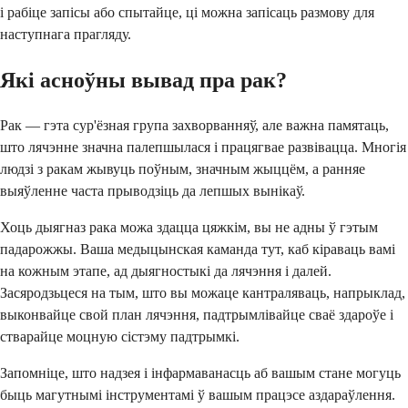
і рабіце запісы або спытайце, ці можна запісаць размову для
наступнага прагляду.
Які асноўны вывад пра рак?
Рак — гэта сур'ёзная група захворванняў, але важна памятаць,
што лячэнне значна палепшылася і працягвае развівацца. Многія
людзі з ракам жывуць поўным, значным жыццём, а ранняе
выяўленне часта прыводзіць да лепшых вынікаў.
Хоць дыягназ рака можа здацца цяжкім, вы не адны ў гэтым
падарожжы. Ваша медыцынская каманда тут, каб кіраваць вамі
на кожным этапе, ад дыягностыкі да лячэння і далей.
Засяродзьцеся на тым, што вы можаце кантраляваць, напрыклад,
выконвайце свой план лячэння, падтрымлівайце сваё здароўе і
стварайце моцную сістэму падтрымкі.
Запомніце, што надзея і інфармаванасць аб вашым стане могуць
быць магутнымі інструментамі ў вашым працэсе аздараўлення.