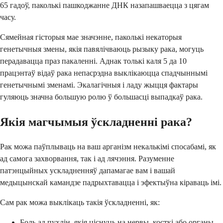
65 гадоў, паколькі пашкоджанне ДНК назапашваецца з цягам
часу.
Сямейная гісторыя мае значэнне, паколькі некаторыя
генетычныя змены, якія павялічваюць рызыку рака, могуць
перадавацца праз пакаленні. Аднак толькі каля 5 да 10
працэнтаў відаў рака непасрэдна выклікаюцца спадчыннымі
генетычнымі зменамі. Экалагічныя і ладу жыцця фактары
гуляюць значна большую ролю ў большасці выпадкаў рака.
Якія магчымыя ўскладненні рака?
Рак можа паўплываць на ваш арганізм некалькімі спосабамі, як
ад самога захворвання, так і ад лячэння. Разуменне
патэнцыйных ускладненняў дапамагае вам і вашай
медыцынскай камандзе падрыхтавацца і эфектыўна кіраваць імі.
Сам рак можа выклікаць такія ўскладненні, як:
Боль ад пухлін, якія ціснуць на нервы, косткі або органы