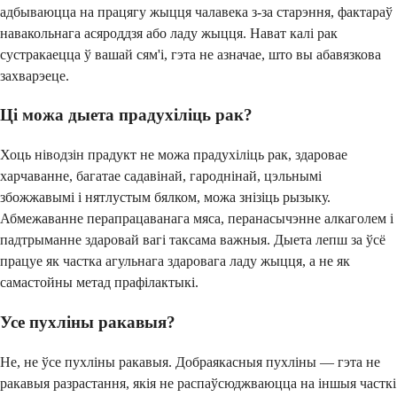
адбываюцца на працягу жыцця чалавека з-за старэння, фактараў
навакольнага асяроддзя або ладу жыцця. Нават калі рак
сустракаецца ў вашай сям'і, гэта не азначае, што вы абавязкова
захварэеце.
Ці можа дыета прадухіліць рак?
Хоць ніводзін прадукт не можа прадухіліць рак, здаровае
харчаванне, багатае садавінай, гароднінай, цэльнымі
збожжавымі і нятлустым бялком, можа знізіць рызыку.
Абмежаванне перапрацаванага мяса, перанасычэнне алкаголем і
падтрыманне здаровай вагі таксама важныя. Дыета лепш за ўсё
працуе як частка агульнага здаровага ладу жыцця, а не як
самастойны метад прафілактыкі.
Усе пухліны ракавыя?
Не, не ўсе пухліны ракавыя. Добраякасныя пухліны — гэта не
ракавыя разрастання, якія не распаўсюджваюцца на іншыя часткі