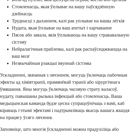
Стомленасць, якая ўплывае на вашу паўсядзённую
дзейнасць
Труднасці з дыханнем, калі рак уплывае на вашы лёгкія
Нудата, якая ўплывае на ваш апетыт і харчаванне
Пясок або завала, якія ўплываюць на вашу стрававальную
сістэму
Нейралагічныя праблемы, калі рак распаўсюджваецца на
ваш мозг
Незвычайныя рэакцыі імуннай сістэмы
Ускладненні, звязаныя з лячэннем, могуць ўключаць пабочныя
эфекты ад хіміятэрапіі, прамянёвай тэрапіі або хірургічнага
ўмяшання. Яны могуць ўключаць часовую страту валасоў,
нудату, павышаны рызыка інфекцый або стомленасць. Ваша
медыцынская каманда будзе цесна супрацоўнічаць з вамі, каб
кіраваць гэтымі эфектамі і падтрымліваць якасць вашага жыцця
на працягу ўсяго лячэння.
Запомніце, што многія ўскладненні можна прадухіліць або