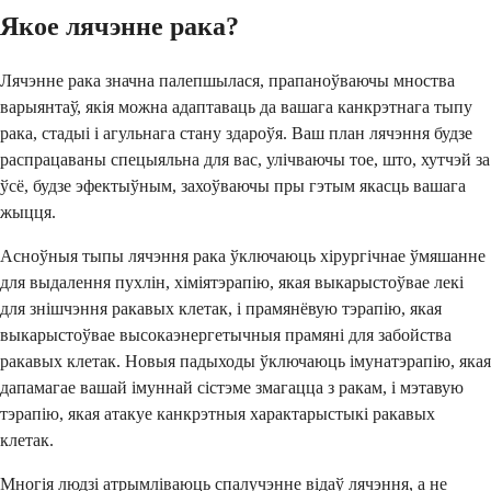
Якое лячэнне рака?
Лячэнне рака значна палепшылася, прапаноўваючы мноства
варыянтаў, якія можна адаптаваць да вашага канкрэтнага тыпу
рака, стадыі і агульнага стану здароўя. Ваш план лячэння будзе
распрацаваны спецыяльна для вас, улічваючы тое, што, хутчэй за
ўсё, будзе эфектыўным, захоўваючы пры гэтым якасць вашага
жыцця.
Асноўныя тыпы лячэння рака ўключаюць хірургічнае ўмяшанне
для выдалення пухлін, хіміятэрапію, якая выкарыстоўвае лекі
для знішчэння ракавых клетак, і прамянёвую тэрапію, якая
выкарыстоўвае высокаэнергетычныя прамяні для забойства
ракавых клетак. Новыя падыходы ўключаюць імунатэрапію, якая
дапамагае вашай імуннай сістэме змагацца з ракам, і мэтавую
тэрапію, якая атакуе канкрэтныя характарыстыкі ракавых
клетак.
Многія людзі атрымліваюць спалучэнне відаў лячэння, а не