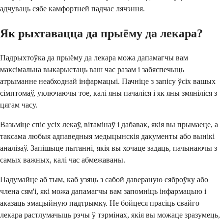
адчуваць сябе камфортней падчас лячэння.
Як рыхтавацца да прыёму да лекара?
Падрыхтоўка да прыёму да лекара можа дапамагчы вам
максімальна выкарыстаць ваш час разам і забяспечыць
атрыманне неабходнай інфармацыі. Пачніце з запісу ўсіх вашых
сімптомаў, уключаючы тое, калі яны пачаліся і як яны змяніліся з
цягам часу.
Вазьміце спіс усіх лекаў, вітамінаў і дабавак, якія вы прымаеце, а
таксама любыя адпаведныя медыцынскія дакументы або вынікі
аналізаў. Запішыце пытанні, якія вы хочаце задаць, пачынаючы з
самых важных, калі час абмежаваны.
Падумайце аб тым, каб узяць з сабой давераную сяброўку або
члена сям'і, які можа дапамагчы вам запомніць інфармацыю і
аказаць эмацыйную падтрымку. Не бойцеся прасіць свайго
лекара растлумачыць рэчы ў тэрмінах, якія вы можаце зразумець,