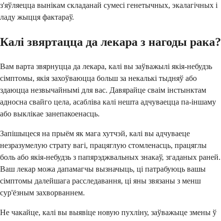
з'яўляецца вынікам складанай сумесі генетычных, экалагічных і
ладу жыцця фактараў.
Калі звяртацца да лекара з нагоды рака?
Вам варта звярнуцца да лекара, калі вы заўважылі якія-небудзь
сімптомы, якія захоўваюцца больш за некалькі тыдняў або
здаюцца незвычайнымі для вас. Давярайце сваім інстынктам
адносна свайго цела, асабліва калі нешта адчуваецца па-іншаму
або выклікае занепакоенасць.
Запішыцеся на прыём як мага хутчэй, калі вы адчуваеце
незразумелую страту вагі, працяглую стомленасць, працяглы
боль або якія-небудзь з папярэджвальных знакаў, згаданых раней.
Ваш лекар можа дапамагчы вызначыць, ці патрабуюць вашы
сімптомы далейшага расследавання, ці яны звязаны з менш
сур'ёзным захворваннем.
Не чакайце, калі вы выявіце новую пухліну, заўважыце змены ў