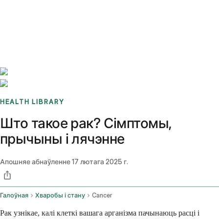
Benchmarks
Stories
FAQ
Sign up / Log in
HEALTH LIBRARY
Што такое рак? Сімптомы,
прычыны і лячэнне
Апошняе абнаўленне
17 лютага 2025 г.
Галоўная
Хваробы і стану
Cancer
Рак узнікае, калі клеткі вашага арганізма пачынаюць расці і