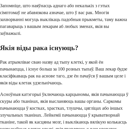
Запомніце, што наяўнасць аднаго або некалькіх з гэтых
сімптомаў не абавязкова азначае, што ў вас рак. Многія
захворванні могуць выклікаць падобныя прыкметы, таму важна
пагаварыць з вашым лекарам аб любых зменах, якія вы
заўважылі.
Якія віды рака існуюць?
Рак атрымлівае сваю назву ад тыпу клеткі, у якой ён
пачынаецца, і існуе больш за 100 розных тыпаў. Ваш лекар будзе
класіфікаваць рак на аснове таго, дзе ён пачаўся ў вашым целе і
якія віды клетак удзельнічаюць.
Асноўныя катэгорыі ўключаюць карцыномы, якія пачынаюцца ў
скуры або тканінах, якія высланяюць вашы органы. Саркомы
пачынаюцца ў костках, храстках, тлушчы, цягліцах або іншых
злучальных тканінах. Лейкеміі пачынаюцца ў крыватворнай
тканіне, такой як касцяны мозг, і выклікаюць вялікую колькасць
незвычайных клетак крыві, якія трапляюць у ваш кроваток.