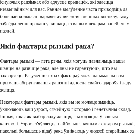
існуючых радзімках або адчуеце крывацёк, які здаецца
незвычайным для вас. Ранняе выяўленне часта прыводзіць да
большай колькасці варыянтаў лячэння і лепшых вынікаў, таму
заўсёды лепш пракансультавацца з вашым лекарам раней, чым
пазней.
Якія фактары рызыкі рака?
Фактары рызыкі — гэта рэчы, якія могуць павялічыць вашы
шанцы на развіццё рака, але яны не гарантуюць, што вы
захварэеце. Разуменне гэтых фактараў можа дапамагчы вам
прымаць абгрунтаваныя рашэнні адносна свайго здароўя і ладу
жыцця.
Некаторыя фактары рызыкі, якія вы не можаце змяніць,
ўключаюць ваш узрост, сямейную гісторыю і генетычны склад.
Іншыя, такія як выбар ладу жыцця, знаходзяцца ў вашым
кантролі. Узрост з'яўляецца найбольш значным фактарам рызыкі,
паколькі большасць відаў рака ўзнікаюць у людзей старэйшых за