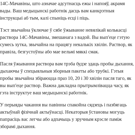
14C-Мачавіны, што азначае адсутнасць ежы і напояў, акрамя
вады. Ваш медыцынскі работнік дасць вам канкрэтныя
інструкцыі аб тым, калі спыніць есці і піць.
Тэст звычайна ўключае ў сябе ўжыванне невялікай колькасці
раствора 14C-Мачавіны, змешанага з вадой. Вы вып'еце гэтую
сумесь хутка, звычайна на працягу некалькіх хвілін. Раствор, як
правіла, безгустоўны або мае вельмі мяккі смак.
Пасля ўжывання раствора вам трэба будзе здаць пробы дыхання,
дыхаючы ў спецыяльныя зборныя пакеты або трубкі. Гэтыя
пробы звычайна збіраюцца праз 10, 20 і 30 хвілін пасля таго, як
вы вып'еце раствор. Важна дакладна прытрымлівацца часу, як
гэта інструктуе ваш медыцынскі работнік.
У перыяды чакання вы павінны спакойна сядзець і пазбягаць
актыўнай фізічнай актыўнасці. Некаторыя ўстановы могуць
папрасіць вас легчы або адпачыць у зручным крэсле паміж
зборамі дыхання.