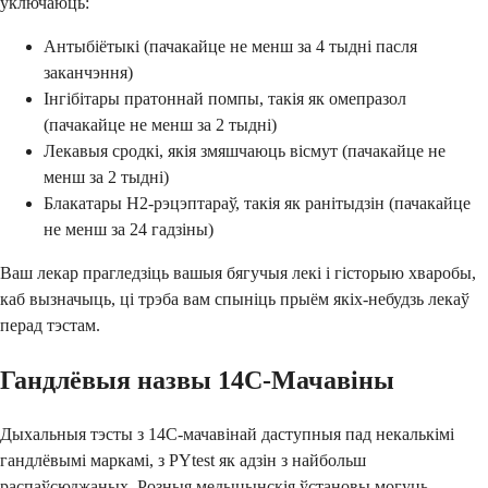
ўключаюць:
Антыбіётыкі (пачакайце не менш за 4 тыдні пасля
заканчэння)
Інгібітары пратоннай помпы, такія як омепразол
(пачакайце не менш за 2 тыдні)
Лекавыя сродкі, якія змяшчаюць вісмут (пачакайце не
менш за 2 тыдні)
Блакатары H2-рэцэптараў, такія як ранітыдзін (пачакайце
не менш за 24 гадзіны)
Ваш лекар прагледзіць вашыя бягучыя лекі і гісторыю хваробы,
каб вызначыць, ці трэба вам спыніць прыём якіх-небудзь лекаў
перад тэстам.
Гандлёвыя назвы 14C-Мачавіны
Дыхальныя тэсты з 14C-мачавінай даступныя пад некалькімі
гандлёвымі маркамі, з PYtest як адзін з найбольш
распаўсюджаных. Розныя медыцынскія ўстановы могуць