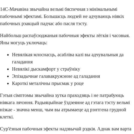
14C-Мачавіна звычайна вельмі бяспечная з мінімальнымі
пабочнымі эфектамі. Большасць людзей не адчуваюць ніякіх
пабочных рэакцый падчас або пасля тэсту.
Найбольш распаўсюджаныя пабочныя эфекты лёгкія і часовыя.
Яны могуць уключаць:
Невялікая млоснасць, асабліва калі вы адчувальныя да
галадання
Невялікі дыскамфорт у страўніку
Эпізадычнае галавакружэнне ад галадання
Кароткі металічны прысмак у роце
Гэтыя сімптомы звычайна хутка праходзяць і не патрабуюць
ніякага лячэння. Радыяцыйнае ўздзеянне ад гэтага тэсту вельмі
нізкае - значна менш, чым вы атрымаеце ад рэнтгена грудной
клеткі.
Сур'ёзныя пабочныя эфекты надзвычай рэдкія. Аднак вам варта