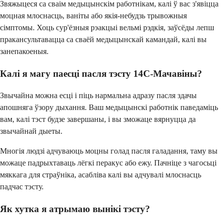
Звяжыцеся са сваім медыцынскім работнікам, калі ў вас з'явіцца
моцная млоснасць, ваніты або якія-небудзь трывожныя
сімптомы. Хоць сур'ёзныя рэакцыі вельмі рэдкія, заўсёды лепш
пракансультавацца са сваёй медыцынскай камандай, калі вы
занепакоеныя.
Калі я магу паесці пасля тэсту 14C-Мачавіны?
Звычайна можна есці і піць нармальна адразу пасля здачы
апошняга ўзору дыхання. Ваш медыцынскі работнік паведаміць
вам, калі тэст будзе завершаны, і вы зможаце вярнуцца да
звычайнай дыеты.
Многія людзі адчуваюць моцны голад пасля галадання, таму вы
можаце падрыхтаваць лёгкі перакус або ежу. Пачніце з чагосьці
мяккага для страўніка, асабліва калі вы адчувалі млоснасць
падчас тэсту.
Як хутка я атрымаю вынікі тэсту?