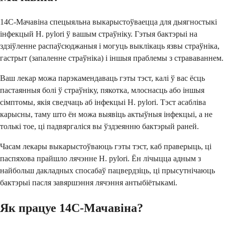
14C-Мачавіна спецыяльна выкарыстоўваецца для дыягностыкі
інфекцый H. pylori ў вашым страўніку. Гэтыя бактэрыі на
здзіўленне распаўсюджаныя і могуць выклікаць язвы страўніка,
гастрыт (запаленне страўніка) і іншыя праблемы з страваваннем.
Ваш лекар можа парэкамендаваць гэты тэст, калі ў вас ёсць
пастаянныя болі ў страўніку, пякотка, млоснасць або іншыя
сімптомы, якія сведчаць аб інфекцыі H. pylori. Тэст асабліва
карысны, таму што ён можа выявіць актыўныя інфекцыі, а не
толькі тое, ці падвяргаліся вы ўздзеянню бактэрый раней.
Часам лекары выкарыстоўваюць гэты тэст, каб праверыць, ці
паспяхова прайшло лячэнне H. pylori. Ён лічыцца адным з
найбольш дакладных спосабаў пацвердзіць, ці прысутнічаюць
бактэрыі пасля завяршэння лячэння антыбіётыкамі.
Як працуе 14C-Мачавіна?