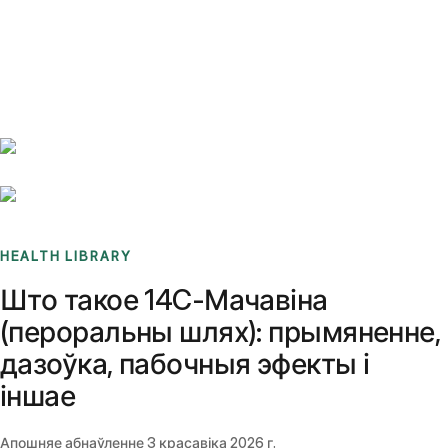
Benchmarks
Stories
FAQ
Sign up / Log in
HEALTH LIBRARY
Што такое 14C-Мачавіна
(пероральны шлях): прымяненне,
дазоўка, пабочныя эфекты і
іншае
Апошняе абнаўленне
3 красавіка 2026 г.