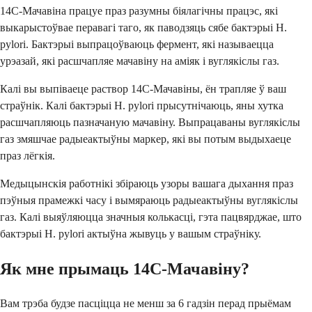
14C-Мачавіна працуе праз разумны біялагічны працэс, які
выкарыстоўвае перавагі таго, як паводзяць сябе бактэрыі H.
pylori. Бактэрыі выпрацоўваюць фермент, які называецца
урэазай, які расшчапляе мачавіну на аміяк і вуглякіслы газ.
Калі вы выпіваеце раствор 14C-Мачавіны, ён трапляе ў ваш
страўнік. Калі бактэрыі H. pylori прысутнічаюць, яны хутка
расшчапляюць пазначаную мачавіну. Выпрацаваны вуглякіслы
газ змяшчае радыеактыўны маркер, які вы потым выдыхаеце
праз лёгкія.
Медыцынскія работнікі збіраюць узоры вашага дыхання праз
пэўныя прамежкі часу і вымяраюць радыеактыўны вуглякіслы
газ. Калі выяўляюцца значныя колькасці, гэта пацвярджае, што
бактэрыі H. pylori актыўна жывуць у вашым страўніку.
Як мне прымаць 14C-Мачавіну?
Вам трэба будзе пасціцца не менш за 6 гадзін перад прыёмам