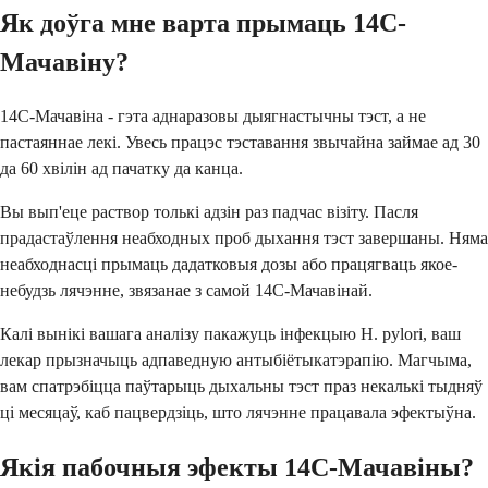
Як доўга мне варта прымаць 14C-
Мачавіну?
14C-Мачавіна - гэта аднаразовы дыягнастычны тэст, а не
пастаяннае лекі. Увесь працэс тэставання звычайна займае ад 30
да 60 хвілін ад пачатку да канца.
Вы вып'еце раствор толькі адзін раз падчас візіту. Пасля
прадастаўлення неабходных проб дыхання тэст завершаны. Няма
неабходнасці прымаць дадатковыя дозы або працягваць якое-
небудзь лячэнне, звязанае з самой 14C-Мачавінай.
Калі вынікі вашага аналізу пакажуць інфекцыю H. pylori, ваш
лекар прызначыць адпаведную антыбіётыкатэрапію. Магчыма,
вам спатрэбіцца паўтарыць дыхальны тэст праз некалькі тыдняў
ці месяцаў, каб пацвердзіць, што лячэнне працавала эфектыўна.
Якія пабочныя эфекты 14C-Мачавіны?