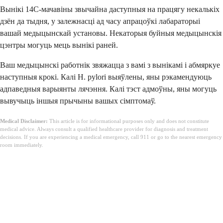
Вынікі 14C-мачавіны звычайна даступныя на працягу некалькіх
дзён да тыдня, у залежнасці ад часу апрацоўкі лабараторыі
вашай медыцынскай установы. Некаторыя буйныя медыцынскія
цэнтры могуць мець вынікі раней.
Ваш медыцынскі работнік звяжацца з вамі з вынікамі і абмяркуе
наступныя крокі. Калі H. pylori выяўлены, яны рэкамендуюць
адпаведныя варыянты лячэння. Калі тэст адмоўны, яны могуць
вывучыць іншыя прычыны вашых сімптомаў.
Medical Disclaimer:
This article is for informational purposes only and does not constitute
medical advice. Always consult a qualified healthcare provider for diagnosis and treatment
decisions. If you are experiencing a medical emergency, call 911 or go to the nearest emergency
room immediately.