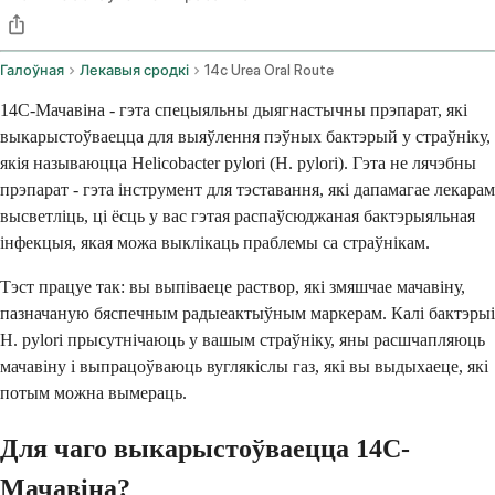
Галоўная
Лекавыя сродкі
14c Urea Oral Route
14C-Мачавіна - гэта спецыяльны дыягнастычны прэпарат, які
выкарыстоўваецца для выяўлення пэўных бактэрый у страўніку,
якія называюцца Helicobacter pylori (H. pylori). Гэта не лячэбны
прэпарат - гэта інструмент для тэставання, які дапамагае лекарам
высветліць, ці ёсць у вас гэтая распаўсюджаная бактэрыяльная
інфекцыя, якая можа выклікаць праблемы са страўнікам.
Тэст працуе так: вы выпіваеце раствор, які змяшчае мачавіну,
пазначаную бяспечным радыеактыўным маркерам. Калі бактэрыі
H. pylori прысутнічаюць у вашым страўніку, яны расшчапляюць
мачавіну і выпрацоўваюць вуглякіслы газ, які вы выдыхаеце, які
потым можна вымераць.
Для чаго выкарыстоўваецца 14C-
Мачавіна?