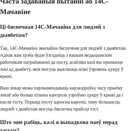
Часта задаваныя пытанні аб 14C-
Мачавіне
Ці бяспечная 14C-Мачавіна для людзей з
дыябетам?
Так, 14C-Мачавіна звычайна бяспечная для людзей з дыябетам.
Аднак вам трэба будзе ўзгадніць з вашым медыцынскім
работнікам патрабаванні да посту, асабліва калі вы прымаеце
лекі ад дыябету, якія могуць выклікаць нізкі ўзровень цукру ў
крыві.
Ваш лекар можа парэкамендаваць карэкціроўку часу прыёму
лекаў або больш пільны кантроль узроўню цукру ў крыві да і
пасля тэсту. Перыяд посту адносна кароткі, таму большасць
людзей з дыябетам могуць бяспечна прайсці тэст.
Што мне рабіць, калі я выпадкова паеў перад
тэстам?