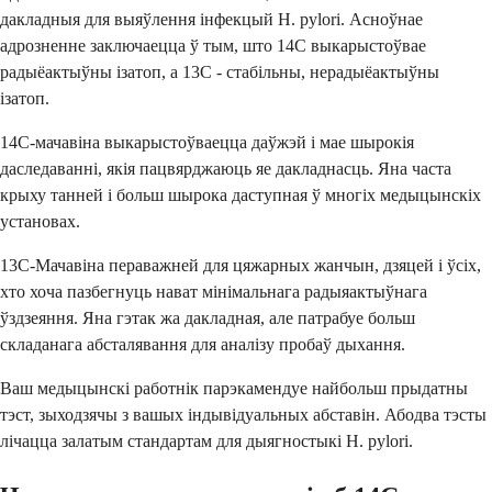
дакладныя для выяўлення інфекцый H. pylori. Асноўнае
адрозненне заключаецца ў тым, што 14C выкарыстоўвае
радыёактыўны ізатоп, а 13C - стабільны, нерадыёактыўны
ізатоп.
14C-мачавіна выкарыстоўваецца даўжэй і мае шырокія
даследаванні, якія пацвярджаюць яе дакладнасць. Яна часта
крыху танней і больш шырока даступная ў многіх медыцынскіх
установах.
13C-Мачавіна пераважней для цяжарных жанчын, дзяцей і ўсіх,
хто хоча пазбегнуць нават мінімальнага радыяактыўнага
ўздзеяння. Яна гэтак жа дакладная, але патрабуе больш
складанага абсталявання для аналізу пробаў дыхання.
Ваш медыцынскі работнік парэкамендуе найбольш прыдатны
тэст, зыходзячы з вашых індывідуальных абставін. Абодва тэсты
лічацца залатым стандартам для дыягностыкі H. pylori.