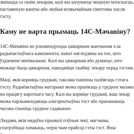
звязацца са сваім лекарам, калі вы адчуваеце моцную млоснасць,
пастаянную ваніты або любыя незвычайныя сімптомы пасля
тэсту.
Каму не варта прымаць 14C-Мачавіну?
14C-Мачавіна не рэкамендуецца цяжарным жанчынам з-за
радыёактыўнага кампанента, нават нягледзячы на тое, што
ўздзеянне мінімальнае. Калі вы цяжарныя або думаеце, што
можаце быць цяжарныя, паведаміце свайму лекару перад тэстам.
Маці, якія кормяць грудзьмі, таксама павінны пазбягаць гэтага
тэсту. Радыёактыўны матэрыял можа пранікаць у грудное малако
на працягу кароткага часу. Калі вы корміце грудзьмі, ваш лекар
можа парэкамендаваць альтэрнатыўны тэст або прапанаваць
часова спыніць грудное гадаванне.
Людзям, якія нядаўна прымалі пэўныя лекі, магчыма,
спатрэбіцца пачакаць, перш чым прайсці гэты тэст. Яны