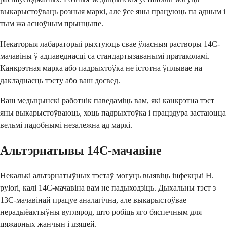
выкарыстоўваць розныя маркі, але ўсе яны працуюць па адным і
тым жа асноўным прынцыпе.
Некаторыя лабараторыі рыхтуюць свае ўласныя растворы 14C-
мачавіны ў адпаведнасці са стандартызаванымі пратаколамі.
Канкрэтная марка або падрыхтоўка не істотна ўплывае на
дакладнасць тэсту або ваш досвед.
Ваш медыцынскі работнік паведаміць вам, які канкрэтна тэст
яны выкарыстоўваюць, хоць падрыхтоўка і працэдура застаюцца
вельмі падобнымі незалежна ад маркі.
Альтэрнатывы 14C-мачавіне
Некалькі альтэрнатыўных тэстаў могуць выявіць інфекцыі H.
pylori, калі 14C-мачавіна вам не падыходзіць. Дыхальны тэст з
13C-мачавінай працуе аналагічна, але выкарыстоўвае
нерадыёактыўны вуглярод, што робіць яго бяспечным для
цяжарных жанчын і дзяцей.