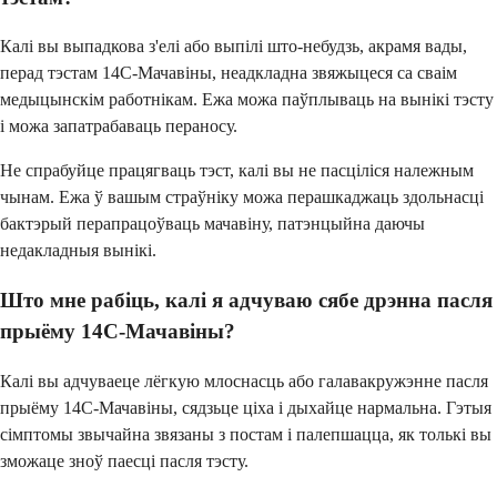
Калі вы выпадкова з'елі або выпілі што-небудзь, акрамя вады,
перад тэстам 14C-Мачавіны, неадкладна звяжыцеся са сваім
медыцынскім работнікам. Ежа можа паўплываць на вынікі тэсту
і можа запатрабаваць пераносу.
Не спрабуйце працягваць тэст, калі вы не пасціліся належным
чынам. Ежа ў вашым страўніку можа перашкаджаць здольнасці
бактэрый перапрацоўваць мачавіну, патэнцыйна даючы
недакладныя вынікі.
Што мне рабіць, калі я адчуваю сябе дрэнна пасля
прыёму 14C-Мачавіны?
Калі вы адчуваеце лёгкую млоснасць або галавакружэнне пасля
прыёму 14C-Мачавіны, сядзьце ціха і дыхайце нармальна. Гэтыя
сімптомы звычайна звязаны з постам і палепшацца, як толькі вы
зможаце зноў паесці пасля тэсту.