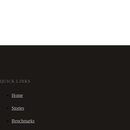
QUICK LINKS
Home
Stories
Benchmarks