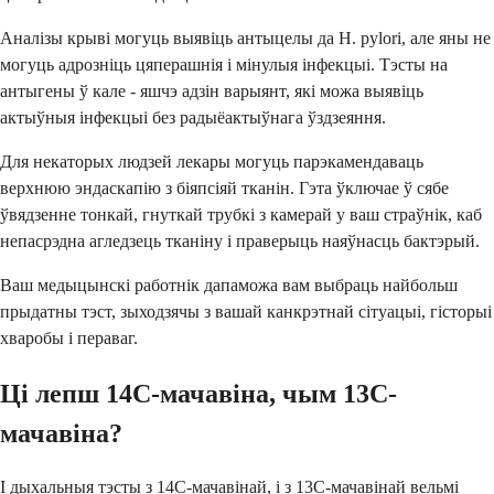
Аналізы крыві могуць выявіць антыцелы да H. pylori, але яны не
могуць адрозніць цяперашнія і мінулыя інфекцыі. Тэсты на
антыгены ў кале - яшчэ адзін варыянт, які можа выявіць
актыўныя інфекцыі без радыёактыўнага ўздзеяння.
Для некаторых людзей лекары могуць парэкамендаваць
верхнюю эндаскапію з біяпсіяй тканін. Гэта ўключае ў сябе
ўвядзенне тонкай, гнуткай трубкі з камерай у ваш страўнік, каб
непасрэдна агледзець тканіну і праверыць наяўнасць бактэрый.
Ваш медыцынскі работнік дапаможа вам выбраць найбольш
прыдатны тэст, зыходзячы з вашай канкрэтнай сітуацыі, гісторыі
хваробы і пераваг.
Ці лепш 14C-мачавіна, чым 13C-
мачавіна?
І дыхальныя тэсты з 14C-мачавінай, і з 13C-мачавінай вельмі