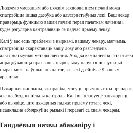
Людзям з умераным або цяжкім захворваннем печані можа
спатрэбіцца іншая дазоўка або альтэрнатыўныя лекі. Ваш лекар
праверыць функцыю вашай печані перад пачаткам лячэння і
будзе рэгулярна кантраляваць яе падчас прыёму лекаў.
Калі ў вас ёсць праблемы з ныркамі, вашаму лекару, магчыма,
спатрэбіцца скарэктаваць вашу дозу або разгледзець
альтэрнатыўныя метады лячэння. Абодва кампаненты гэтага лекі
апрацоўваюцца праз вашы ныркі, таму парушэнне функцыі
нырак можа паўплываць на тое, як лекі дзейнічае ў вашым
арганізме.
Цяжарныя жанчыны, як правіла, могуць прымаць гэты прэпарат,
але неабходны пільны кантроль. Калі вы плануеце зацяжарыць
або выявіце, што цяжарныя падчас прыёму гэтага лекі,
неадкладна абмяркуйце рызыкі і перавагі са сваім лекарам.
Гандлёвыя назвы абакавіру і