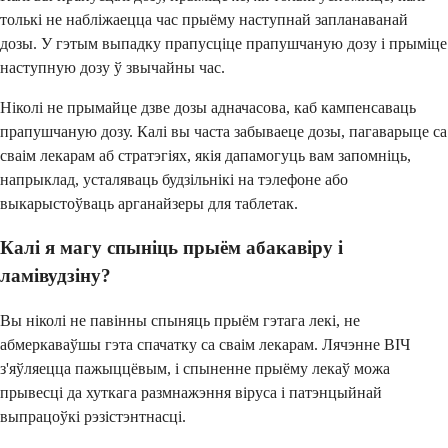
толькі не набліжаецца час прыёму наступнай запланаванай
дозы. У гэтым выпадку прапусціце прапушчаную дозу і прыміце
наступную дозу ў звычайны час.
Ніколі не прымайце дзве дозы адначасова, каб кампенсаваць
прапушчаную дозу. Калі вы часта забываеце дозы, пагаварыце са
сваім лекарам аб стратэгіях, якія дапамогуць вам запомніць,
напрыклад, усталяваць будзільнікі на тэлефоне або
выкарыстоўваць арганайзеры для таблетак.
Калі я магу спыніць прыём абакавіру і
ламівудзіну?
Вы ніколі не павінны спыняць прыём гэтага лекі, не
абмеркаваўшы гэта спачатку са сваім лекарам. Лячэнне ВІЧ
з'яўляецца пажыццёвым, і спыненне прыёму лекаў можа
прывесці да хуткага размнажэння віруса і патэнцыйнай
выпрацоўкі рэзістэнтнасці.