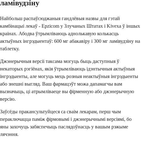
ламівудзіну
Найбольш распаўсюджаныя гандлёвыя назвы для гэтай
камбінацыі лекаў - Epzicom у Злучаных Штатах і Kivexa ў іншых
краінах. Абодва ўтрымліваюць аднолькавую колькасць
актыўных інгрэдыентаў: 600 мг абакавіру і 300 мг ламівудзіну на
таблетку.
Джэнерычныя версіі таксама могуць быць даступныя ў
некаторых рэгіёнах, якія ўтрымліваюць ідэнтычныя актыўныя
інгрэдыенты, але могуць мець розныя неактыўныя інгрэдыенты
або знешні выгляд. Ваш фармацэўт можа дапамагчы вам
вызначыць, ці атрымліваеце вы фірменную або джэнерычную
версію.
Заўсёды пракансультуйцеся са сваім лекарам, перш чым
пераключацца паміж фірмовымі і джэнерычнымі версіямі, бо
яны захочуць забяспечыць паслядоўнасць у вашым рэжыме
лячэння.