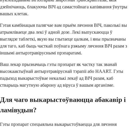
дзейнічаюць, блакуючы ВІЧ ад самастойнага капіявання ўнутры
вашых клетак.
Гэтая камбінацыя палягчае вам прыём лячэння ВІЧ, паколькі вы
атрымліваеце два лекі ў адной дозе. Лекі выпускаюцца ў
выглядзе таблеткі, якую вы глытаеце цалкам, і яны прызначаны
для таго, каб быць часткай поўнага рэжыму лячэння ВІЧ разам з
іншымі антырэтравіруснымі прэпаратамі.
Ваш лекар прызначыць гэты прэпарат як частку так званай
высокаактыўнай антырэтравіруснай тэрапіі або HAART. Гэты
падыход выкарыстоўвае некалькі лекаў ад ВІЧ разам, каб
стварыць магутную абарону ад віруса ў вашым арганізме.
Для чаго выкарыстоўваюцца абакавір і
ламівудын?
Гэты прэпарат спецыяльна выкарыстоўваецца для лячэння