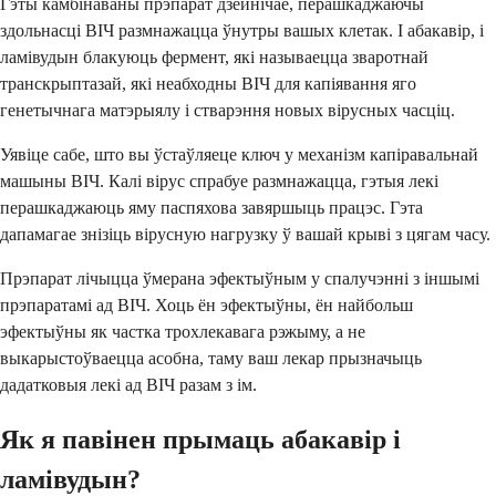
Гэты камбінаваны прэпарат дзейнічае, перашкаджаючы
здольнасці ВІЧ размнажацца ўнутры вашых клетак. І абакавір, і
ламівудын блакуюць фермент, які называецца зваротнай
транскрыптазай, які неабходны ВІЧ для капіявання яго
генетычнага матэрыялу і стварэння новых вірусных часціц.
Уявіце сабе, што вы ўстаўляеце ключ у механізм капіравальнай
машыны ВІЧ. Калі вірус спрабуе размнажацца, гэтыя лекі
перашкаджаюць яму паспяхова завяршыць працэс. Гэта
дапамагае знізіць вірусную нагрузку ў вашай крыві з цягам часу.
Прэпарат лічыцца ўмерана эфектыўным у спалучэнні з іншымі
прэпаратамі ад ВІЧ. Хоць ён эфектыўны, ён найбольш
эфектыўны як частка трохлекавага рэжыму, а не
выкарыстоўваецца асобна, таму ваш лекар прызначыць
дадатковыя лекі ад ВІЧ разам з ім.
Як я павінен прымаць абакавір і
ламівудын?