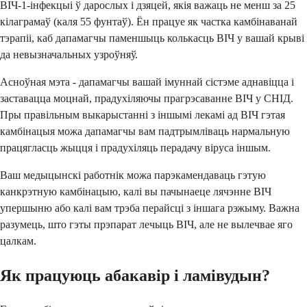
ВІЧ-1-інфекцыі ў дарослых і дзяцей, якія важаць не менш за 25
кілаграмаў (каля 55 фунтаў). Ён працуе як частка камбінаванай
тэрапіі, каб дапамагчы паменшыць колькасць ВІЧ у вашай крыві
да невызначальных узроўняў.
Асноўная мэта - дапамагчы вашай імуннай сістэме аднавіцца і
заставацца моцнай, прадухіляючы прагрэсаванне ВІЧ у СНІД.
Пры правільным выкарыстанні з іншымі лекамі ад ВІЧ гэтая
камбінацыя можа дапамагчы вам падтрымліваць нармальную
працягласць жыцця і прадухіляць перадачу віруса іншым.
Ваш медыцынскі работнік можа парэкамендаваць гэтую
канкрэтную камбінацыю, калі вы пачынаеце лячэнне ВІЧ
упершыню або калі вам трэба перайсці з іншага рэжыму. Важна
разумець, што гэты прэпарат лечыць ВІЧ, але не вылечвае яго
цалкам.
Як працуюць абакавір і ламівудын?