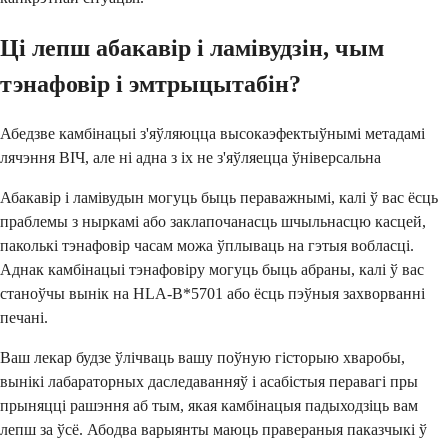
Ці лепш абакавір і ламівудзін, чым
тэнафовір і эмтрыцытабін?
Абедзве камбінацыі з'яўляюцца высокаэфектыўнымі метадамі
лячэння ВІЧ, але ні адна з іх не з'яўляецца ўніверсальна
Абакавір і ламівудын могуць быць пераважнымі, калі ў вас ёсць
праблемы з ныркамі або заклапочанасць шчыльнасцю касцей,
паколькі тэнафовір часам можа ўплываць на гэтыя вобласці.
Аднак камбінацыі тэнафовіру могуць быць абраны, калі ў вас
станоўчы вынік на HLA-B*5701 або ёсць пэўныя захворванні
печані.
Ваш лекар будзе ўлічваць вашу поўную гісторыю хваробы,
вынікі лабараторных даследаванняў і асабістыя перавагі пры
прыняцці рашэння аб тым, якая камбінацыя падыходзіць вам
лепш за ўсё. Абодва варыянты маюць правераныя паказчыкі ў