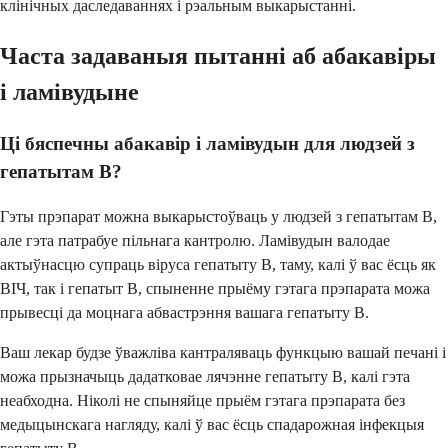
клінічных даследаваннях і рэальным выкарыстанні.
Часта задаваныя пытанні аб абакавіры
і ламівудыне
Ці бяспечны абакавір і ламівудын для людзей з
гепатытам B?
Гэты прэпарат можна выкарыстоўваць у людзей з гепатытам B,
але гэта патрабуе пільнага кантролю. Ламівудын валодае
актыўнасцю супраць віруса гепатыту B, таму, калі ў вас ёсць як
ВІЧ, так і гепатыт B, спыненне прыёму гэтага прэпарата можа
прывесці да моцнага абвастрэння вашага гепатыту B.
Ваш лекар будзе ўважліва кантраляваць функцыю вашай печані і
можа прызначыць дадатковае лячэнне гепатыту B, калі гэта
неабходна. Ніколі не спыняйце прыём гэтага прэпарата без
медыцынскага нагляду, калі ў вас ёсць спадарожная інфекцыя