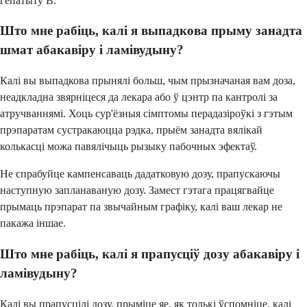
гепатыту B.
Што мне рабіць, калі я выпадкова прыму занадта
шмат абакавіру і ламівудыну?
Калі вы выпадкова прынялі больш, чым прызначаная вам доза,
неадкладна звярніцеся да лекара або ў цэнтр па кантролі за
атручваннямі. Хоць сур'ёзныя сімптомы перадазіроўкі з гэтым
прэпаратам сустракаюцца рэдка, прыём занадта вялікай
колькасці можа павялічыць рызыку пабочных эфектаў.
Не спрабуйце кампенсаваць дадатковую дозу, прапускаючы
наступную запланаваную дозу. Замест гэтага працягвайце
прымаць прэпарат па звычайным графіку, калі ваш лекар не
пакажа іншае.
Што мне рабіць, калі я прапусціў дозу абакавіру і
ламівудыну?
Калі вы прапусцілі дозу, прыміце яе, як толькі ўспомніце, калі