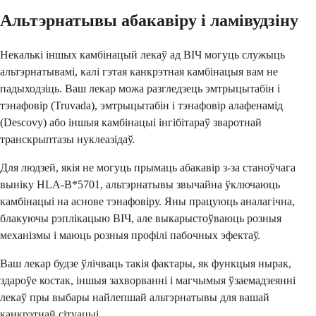
Альтэрнатывы абакавіру і ламівудзіну
Некалькі іншых камбінацый лекаў ад ВІЧ могуць служыць
альтэрнатывамі, калі гэтая канкрэтная камбінацыя вам не
падыходзіць. Ваш лекар можа разгледзець эмтрыцытабін і
тэнафовір (Truvada), эмтрыцытабін і тэнафовір алафенамід
(Descovy) або іншыя камбінацыі інгібітараў зваротнай
транскрыптазы нуклеазідаў.
Для людзей, якія не могуць прымаць абакавір з-за станоўчага
выніку HLA-B*5701, альтэрнатывы звычайна ўключаюць
камбінацыі на аснове тэнафовіру. Яны працуюць аналагічна,
блакуючы рэплікацыю ВІЧ, але выкарыстоўваюць розныя
механізмы і маюць розныя профілі пабочных эфектаў.
Ваш лекар будзе ўлічваць такія фактары, як функцыя нырак,
здароўе костак, іншыя захворванні і магчымыя ўзаемадзеянні
лекаў пры выбары найлепшай альтэрнатывы для вашай
канкрэтнай сітуацыі.