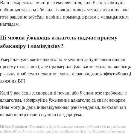
Ваш лекар можа змяніць схему лячэння, калі ў вас узнікнуць
пабочныя эфекты або калі з'явяцца новыя метады лячэння, але
гэта рашэнне заўсёды павінна прымацца разам з медыцынскім
наглядам.
Ці можна ўжываць алкаголь падчас прыёму
абакавіру і ламівудзіну?
Умеранае ўжыванне алкаголю звычайна дапушчальна падчас
прыёму гэтага лекі, але празмернае ўжыванне можа павялічыць
рызыку праблем з печанню і можа перашкаджаць эфектыўнасці
лячэння ВІЧ.
Калі ў вас ёсць захворванні печані або ў анамнезе праблемы з
алкаголем, абмяркуйце ўжыванне алкаголю са сваім лекарам.
Яны могуць даць індывідуальныя рэкамендацыі, зыходзячы з
вашай канкрэтнай сітуацыі са здароўем.
Medical Disclaimer:
This article is for informational purposes only and does not constitute
medical advice. Always consult a qualified healthcare provider for diagnosis and treatment