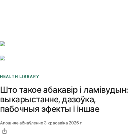
Benchmarks
Stories
FAQ
Sign up / Log in
HEALTH LIBRARY
Што такое абакавір і ламівудын:
выкарыстанне, дазоўка,
пабочныя эфекты і іншае
Апошняе абнаўленне
3 красавіка 2026 г.