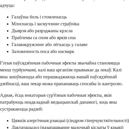
адчуць:
Галаўны боль і стомленасць
Млоснасць і засмучэнне страўніка
Дыярэя або разрэджаны крэсла
Праблемы са сном або яркія сны
Галавакружэнне або лёгкасць у галаве
Заложенность носа або насмарк
Гэтыя паўсядзённыя пабочныя эфекты звычайна становяцца
менш турбуючымі, калі ваш арганізм прывыкае да лекаў. Калі
яны захоўваюцца або перашкаджаюць вашай паўсядзённай
дзейнасці, ваш лекар можа прапанаваць спосабы іх кантролю.
Аднак, ёсць некаторыя сур'ёзныя пабочныя эфекты, якія
патрабуюць неадкладнай медыцынскай дапамогі, хоць яны
сустракаюцца радзей:
Цяжкія алергічныя рэакцыі (сіндром гіперчувствітельності)
Лактатацыдоз (назапашванне малочнай кіслаты ў крыві)