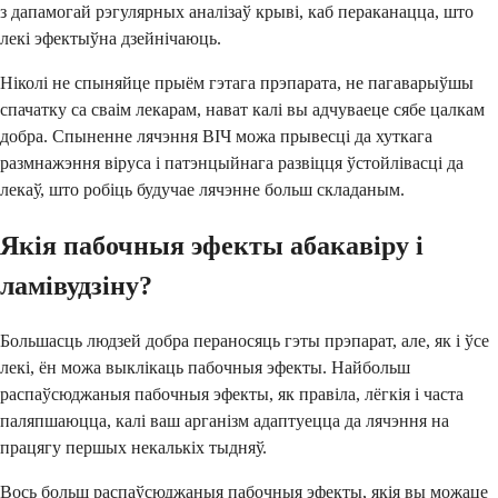
з дапамогай рэгулярных аналізаў крыві, каб пераканацца, што
лекі эфектыўна дзейнічаюць.
Ніколі не спыняйце прыём гэтага прэпарата, не пагаварыўшы
спачатку са сваім лекарам, нават калі вы адчуваеце сябе цалкам
добра. Спыненне лячэння ВІЧ можа прывесці да хуткага
размнажэння віруса і патэнцыйнага развіцця ўстойлівасці да
лекаў, што робіць будучае лячэнне больш складаным.
Якія пабочныя эфекты абакавіру і
ламівудзіну?
Большасць людзей добра пераносяць гэты прэпарат, але, як і ўсе
лекі, ён можа выклікаць пабочныя эфекты. Найбольш
распаўсюджаныя пабочныя эфекты, як правіла, лёгкія і часта
паляпшаюцца, калі ваш арганізм адаптуецца да лячэння на
працягу першых некалькіх тыдняў.
Вось больш распаўсюджаныя пабочныя эфекты, якія вы можаце