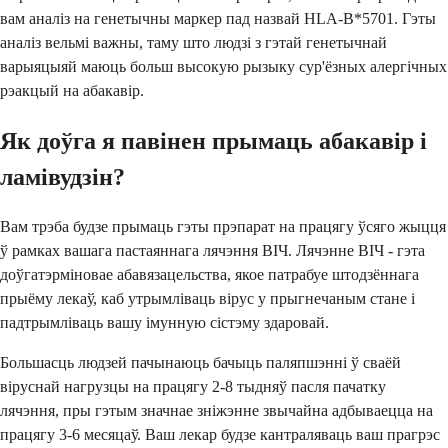
вам аналіз на генетычны маркер пад назвай HLA-B*5701. Гэты
аналіз вельмі важны, таму што людзі з гэтай генетычнай
варыяцыяй маюць больш высокую рызыку сур'ёзных алергічных
рэакцый на абакавір.
Як доўга я павінен прымаць абакавір і
ламівудзін?
Вам трэба будзе прымаць гэты прэпарат на працягу ўсяго жыцця
ў рамках вашага пастаяннага лячэння ВІЧ. Лячэнне ВІЧ - гэта
доўгатэрміновае абавязацельства, якое патрабуе штодзённага
прыёму лекаў, каб утрымліваць вірус у прыгнечаным стане і
падтрымліваць вашу імунную сістэму здаровай.
Большасць людзей пачынаюць бачыць паляпшэнні ў сваёй
віруснай нагрузцы на працягу 2-8 тыдняў пасля пачатку
лячэння, пры гэтым значнае зніжэнне звычайна адбываецца на
працягу 3-6 месяцаў. Ваш лекар будзе кантраляваць ваш прагрэс