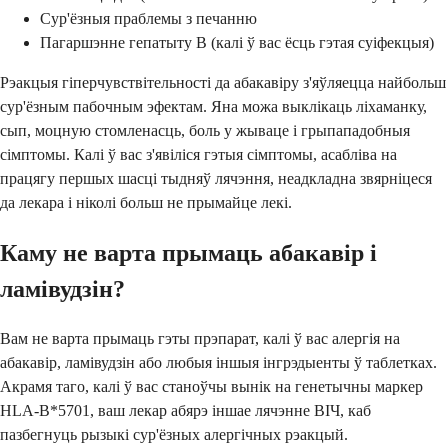
Сур'ёзныя праблемы з печанню
Пагаршэнне гепатыту B (калі ў вас ёсць гэтая суіфекцыя)
Рэакцыя гіперчувствітельності да абакавіру з'яўляецца найбольш
сур'ёзным пабочным эфектам. Яна можа выклікаць ліхаманку,
сып, моцную стомленасць, боль у жываце і грыпападобныя
сімптомы. Калі ў вас з'явіліся гэтыя сімптомы, асабліва на
працягу першых шасці тыдняў лячэння, неадкладна звярніцеся
да лекара і ніколі больш не прымайце лекі.
Каму не варта прымаць абакавір і
ламівудзін?
Вам не варта прымаць гэты прэпарат, калі ў вас алергія на
абакавір, ламівудзін або любыя іншыя інгрэдыенты ў таблетках.
Акрамя таго, калі ў вас станоўчы вынік на генетычны маркер
HLA-B*5701, ваш лекар абярэ іншае лячэнне ВІЧ, каб
пазбегнуць рызыкі сур'ёзных алергічных рэакцый.