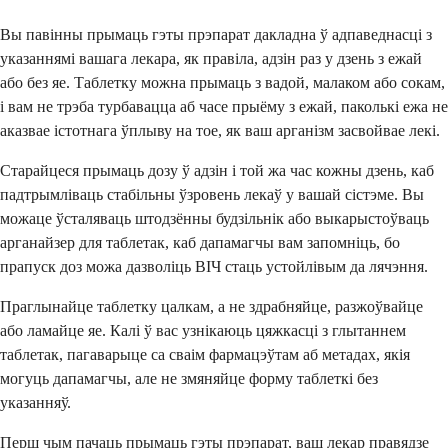
Вы павінны прымаць гэты прэпарат дакладна ў адпаведнасці з
указаннямі вашага лекара, як правіла, адзін раз у дзень з ежай
або без яе. Таблетку можна прымаць з вадой, малаком або сокам,
і вам не трэба турбавацца аб часе прыёму з ежай, паколькі ежа не
аказвае істотнага ўплыву на тое, як ваш арганізм засвойвае лекі.
Старайцеся прымаць дозу ў адзін і той жа час кожны дзень, каб
падтрымліваць стабільны ўзровень лекаў у вашай сістэме. Вы
можаце ўсталяваць штодзённы будзільнік або выкарыстоўваць
арганайзер для таблетак, каб дапамагчы вам запомніць, бо
прапуск доз можа дазволіць ВІЧ стаць устойлівым да лячэння.
Праглынайце таблетку цалкам, а не здрабняйце, разжоўвайце
або ламайце яе. Калі ў вас узнікаюць цяжкасці з глытаннем
таблетак, пагаварыце са сваім фармацэўтам аб метадах, якія
могуць дапамагчы, але не змяняйце форму таблеткі без
указанняў.
Перш чым пачаць прымаць гэты прэпарат, ваш лекар правядзе