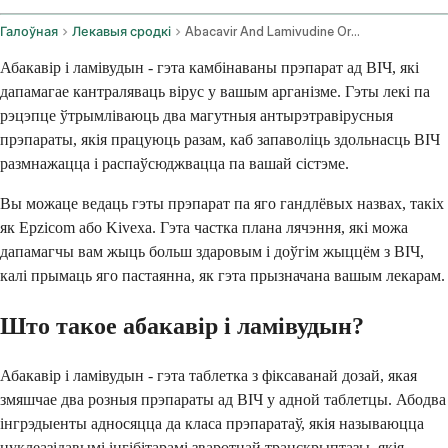
Галоўная
Лекавыя сродкі
Abacavir And Lamivudine Oral Route
Абакавір і ламівудын - гэта камбінаваны прэпарат ад ВІЧ, які
дапамагае кантраляваць вірус у вашым арганізме. Гэты лекі па
рэцэпце ўтрымліваюць два магутныя антырэтравірусныя
прэпараты, якія працуюць разам, каб запаволіць здольнасць ВІЧ
размнажацца і распаўсюджвацца па вашай сістэме.
Вы можаце ведаць гэты прэпарат па яго гандлёвых назвах, такіх
як Epzicom або Kivexa. Гэта частка плана лячэння, які можа
дапамагчы вам жыць больш здаровым і доўгім жыццём з ВІЧ,
калі прымаць яго пастаянна, як гэта прызначана вашым лекарам.
Што такое абакавір і ламівудын?
Абакавір і ламівудын - гэта таблетка з фіксаванай дозай, якая
змяшчае два розныя прэпараты ад ВІЧ у адной таблетцы. Абодва
інгрэдыенты адносяцца да класа прэпаратаў, якія называюцца
нуклеазідавымі інгібітарамі зваротнай транскрыптазы, якія