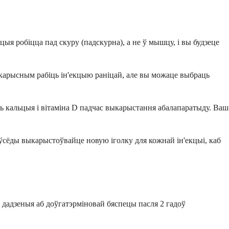
кцыя робіцца пад скуру (падскурна), а не ў мышцу, і вы будзеце
ь карысным рабіць ін'екцыю раніцай, але вы можаце выбраць
ь кальцыя і вітаміна D падчас выкарыстання абалапаратыду. Ваш
 заўсёды выкарыстоўвайце новую іголку для кожнай ін'екцыі, каб
 дадзеныя аб доўгатэрміновай бяспецы пасля 2 гадоў