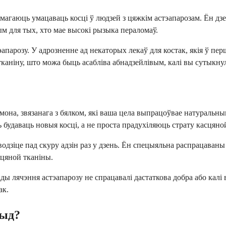
памагаюць умацаваць косці ў людзей з цяжкім астэапарозам. Ён дз
м для тых, хто мае высокі рызыка пераломаў.
апарозу. У адрозненне ад некаторых лекаў для костак, якія ў пе
аніну, што можа быць асабліва абнадзейлівым, калі вы сутыкнул
мона, звязанага з бялком, які ваша цела выпрацоўвае натуральны
 будаваць новыя косці, а не проста прадухіляюць страту касцяно
одзіце пад скуру адзін раз у дзень. Ён спецыяльна распрацаваны
сцяной тканіны.
ды лячэння астэапарозу не спрацавалі дастаткова добра або кал
ак.
тыд?