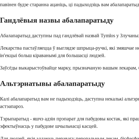
павінен будзе старанна ацаніць, ці падыходзіць вам абалапаратыд
Гандлёвыя назвы абалапаратыду
Абалапаратыд даступны пад гандлёвай назвай Tymlos у Злучаных 
Лекарства пастаўляецца ў выглядзе шпрыца-ручкі, які змяшчае н
ін'екцыі больш кіраванымі для большасці людзей.
Заўсёды выкарыстоўвайце марку, прызначаную вашым лекарам, б
Альтэрнатывы абалапаратыду
Калі абалапаратыд вам не падыходзіць, даступна некалькі альтэр
астэапароз.
Тэрыпаратыд - яшчэ адзін прэпарат для пабудовы костак, які пра
эфектыўнасць у пабудове шчыльнасці касцей.
Для людзей, якія аддаюць перавагу пероральным лекам, бісфасфа