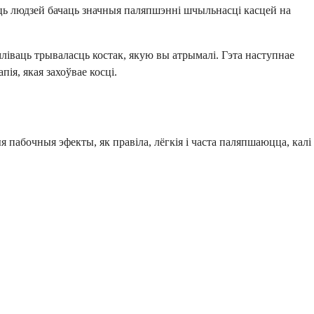
сць людзей бачаць значныя паляпшэнні шчыльнасці касцей на
ліваць трываласць костак, якую вы атрымалі. Гэта наступнае
ія, якая захоўвае косці.
 пабочныя эфекты, як правіла, лёгкія і часта паляпшаюцца, калі