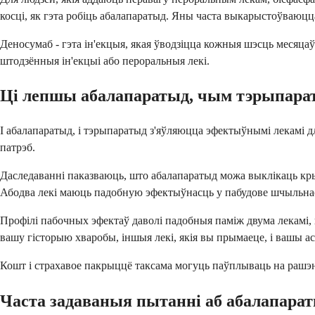
косці, як гэта робіць абалапаратыд. Яны часта выкарыстоўваюцц
Деносумаб - гэта ін'екцыя, якая ўводзіцца кожныя шэсць месяцаў
штодзённыя ін'екцыі або пероральныя лекі.
Ці лепшы абалапаратыд, чым тэрыпара
І абалапаратыд, і тэрыпаратыд з'яўляюцца эфектыўнымі лекамі д
патрэб.
Даследаванні паказваюць, што абалапаратыд можа выклікаць кр
Абодва лекі маюць падобную эфектыўнасць у пабудове шчыльнасц
Профілі пабочных эфектаў даволі падобныя паміж двума лекамі, 
вашу гісторыю хваробы, іншыя лекі, якія вы прымаеце, і вашы ас
Кошт і страхавое пакрыццё таксама могуць паўплываць на рашэнн
Часта задаваныя пытанні аб абалапара