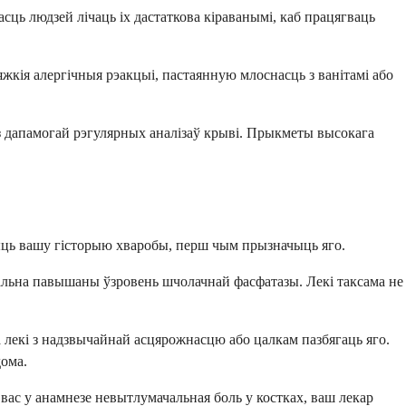
ць людзей лічаць іх дастаткова кіраванымі, каб працягваць
кія алергічныя рэакцыі, пастаянную млоснасць з ванітамі або
з дапамогай рэгулярных аналізаў крыві. Прыкметы высокага
учыць вашу гісторыю хваробы, перш чым прызначыць яго.
мачальна павышаны ўзровень шчолачнай фасфатазы. Лекі таксама не
 лекі з надзвычайнай асцярожнасцю або цалкам пазбягаць яго.
дома.
 вас у анамнезе невытлумачальная боль у костках, ваш лекар