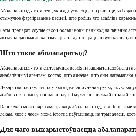
Абалапаратыд - гэта лекі, якія адпускаюцца па рэцэпце, якія да
стымулюе фарміраванне касцей, што робіць яго асабліва карысны
Гэты прэпарат уяўляе сабой больш новы падыход да лячэння астэ
актыўна дапамагае вашаму арганізму ствараць новую касцяную тк
Што такое абалапаратыд?
Абалапаратыд - гэта сінтэтычная версія парашчытападобнага гар
анабалічнымі агентамі костак, што азначае, што яны дапамагаюць
Лекарства пастаўляецца ў выглядзе запоўненай ручкі, якую вы ўв
асабліва жанчын у постменопаузе і мужчын з цяжкай стратай ка
Ваш лекар можа парэкамендаваць абалапаратыд, калі іншыя мета
лекам, якое з часам можа істотна паўплываць на трываласць кост
Для чаго выкарыстоўваецца абалапара