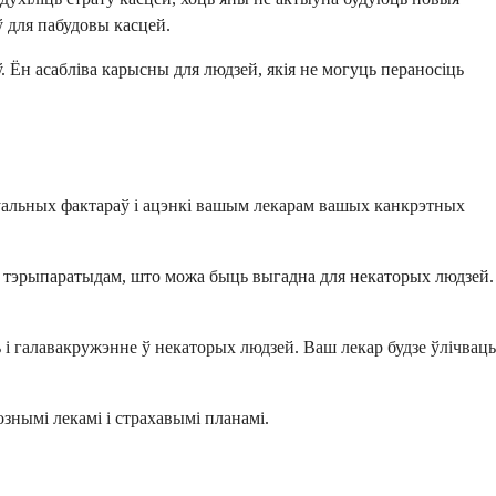
ў для пабудовы касцей.
. Ён асабліва карысны для людзей, якія не могуць пераносіць
ідуальных фактараў і ацэнкі вашым лекарам вашых канкрэтных
 тэрыпаратыдам, што можа быць выгадна для некаторых людзей.
і галавакружэнне ў некаторых людзей. Ваш лекар будзе ўлічваць
знымі лекамі і страхавымі планамі.