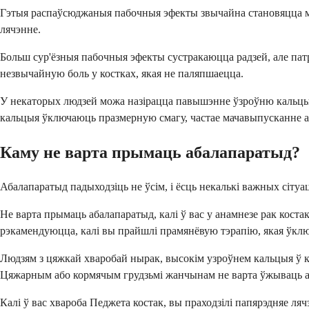
Гэтыя распаўсюджаныя пабочныя эфекты звычайна становяцца менш
лячэнне.
Больш сур'ёзныя пабочныя эфекты сустракаюцца радзей, але па
незвычайную боль у костках, якая не паляпшаецца.
У некаторых людзей можа назірацца павышэнне ўзроўню кальцыя 
кальцыя ўключаюць празмерную смагу, частае мачавыпусканне а
Каму не варта прымаць абалапаратыд?
Абалапаратыд падыходзіць не ўсім, і ёсць некалькі важных сіту
Не варта прымаць абалапаратыд, калі ў вас у анамнезе рак коста
рэкамендуюцца, калі вы прайшлі прамянёвую тэрапію, якая ўклю
Людзям з цяжкай хваробай нырак, высокім узроўнем кальцыя ў к
Цяжарным або кормячым грудзьмі жанчынам не варта ўжываць аба
Калі ў вас хвароба Педжета костак, вы праходзілі папярэдняе ляч