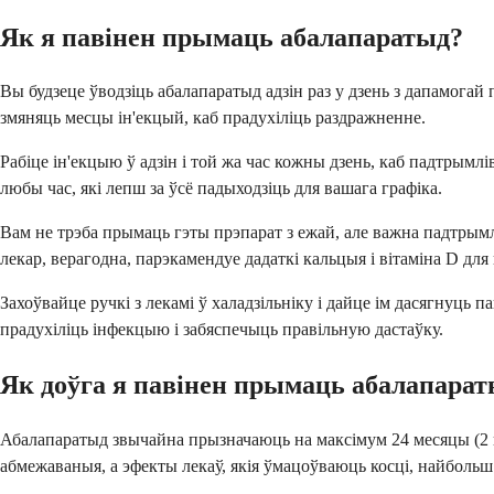
Як я павінен прымаць абалапаратыд?
Вы будзеце ўводзіць абалапаратыд адзін раз у дзень з дапамогай 
змяняць месцы ін'екцый, каб прадухіліць раздражненне.
Рабіце ін'екцыю ў адзін і той жа час кожны дзень, каб падтрымл
любы час, які лепш за ўсё падыходзіць для вашага графіка.
Вам не трэба прымаць гэты прэпарат з ежай, але важна падтрым
лекар, верагодна, парэкамендуе дадаткі кальцыя і вітаміна D дл
Захоўвайце ручкі з лекамі ў халадзільніку і дайце ім дасягнуць 
прадухіліць інфекцыю і забяспечыць правільную дастаўку.
Як доўга я павінен прымаць абалапара
Абалапаратыд звычайна прызначаюць на максімум 24 месяцы (2 г
абмежаваныя, а эфекты лекаў, якія ўмацоўваюць косці, найбольш