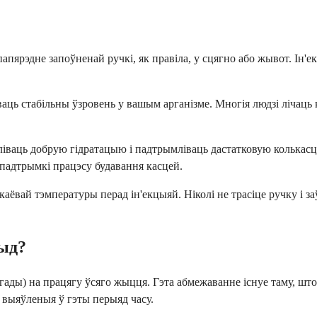
папярэдне запоўненай ручкі, як правіла, у сцягно або жывот. Ін'е
іваць стабільны ўзровень у вашым арганізме. Многія людзі лічац
ліваць добрую гідратацыю і падтрымліваць дастатковую колькасц
я падтрымкі працэсу будавання касцей.
пакаёвай тэмпературы перад ін'екцыяй. Ніколі не трасіце ручку і
тыд?
ады) на працягу ўсяго жыцця. Гэта абмежаванне існуе таму, што
 выяўленыя ў гэты перыяд часу.