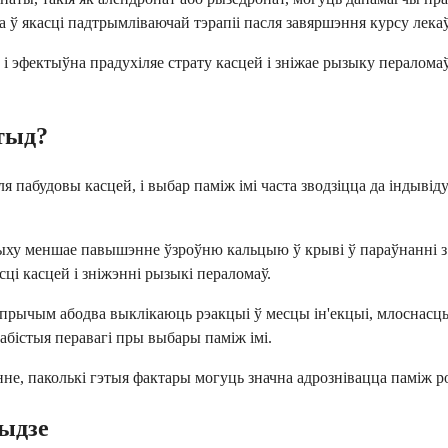
а ў якасці падтрымліваючай тэрапіі пасля завяршэння курсу лека
 і эфектыўна прадухіляе страту касцей і зніжае рызыку пераломаў
тыд?
ля пабудовы касцей, і выбар паміж імі часта зводзіцца да індыв
ыху меншае павышэнне ўзроўню кальцыю ў крыві ў параўнанні з
і касцей і зніжэнні рызыкі пераломаў.
прычым абодва выклікаюць рэакцыі ў месцы ін'екцыі, млоснасць 
абістыя перавагі пры выбары паміж імі.
е, паколькі гэтыя фактары могуць значна адрознівацца паміж ро
тыдзе