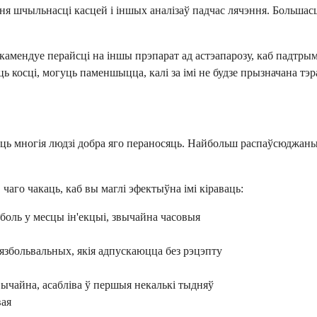
ння шчыльнасці касцей і іншых аналізаў падчас лячэння. Больша
камендуе перайсці на іншы прэпарат ад астэапарозу, каб падтрым
косці, могуць паменшыцца, калі за імі не будзе прызначана тэрап
оць многія людзі добра яго пераносяць. Найбольш распаўсюджаныя
чаго чакаць, каб вы маглі эфектыўна імі кіраваць:
 боль у месцы ін'екцыі, звычайна часовыя
язбольвальных, якія адпускаюцца без рэцэпту
ычайна, асабліва ў першыя некалькі тыдняў
вая