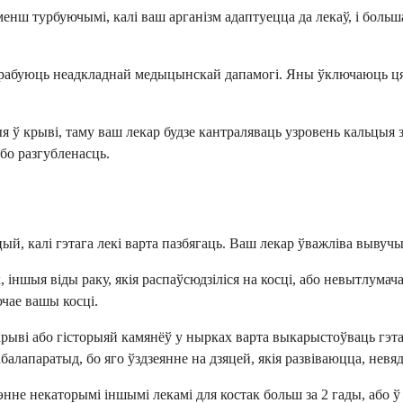
 турбуючымі, калі ваш арганізм адаптуецца да лекаў, і большас
трабуюць неадкладнай медыцынскай дапамогі. Яны ўключаюць цяж
ў крыві, таму ваш лекар будзе кантраляваць узровень кальцыя 
бо разгубленасць.
ацый, калі гэтага лекі варта пазбягаць. Ваш лекар ўважліва выв
к, іншыя віды раку, якія распаўсюдзіліся на косці, або невытлу
чае вашы косці.
рыві або гісторыяй камянёў у нырках варта выкарыстоўваць гэта
лапаратыд, бо яго ўздзеянне на дзяцей, якія развіваюцца, невя
энне некаторымі іншымі лекамі для костак больш за 2 гады, або ў