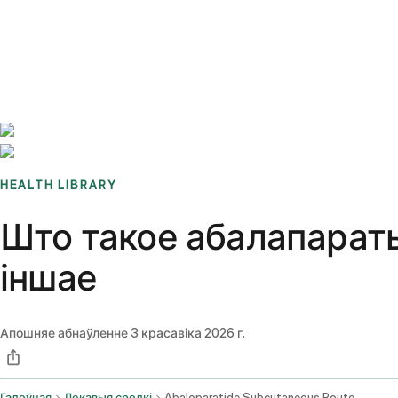
Benchmarks
Stories
FAQ
Sign up / Log in
HEALTH LIBRARY
Што такое абалапараты
іншае
Апошняе абнаўленне
3 красавіка 2026 г.
Галоўная
Лекавыя сродкі
Abaloparatide Subcutaneous Route