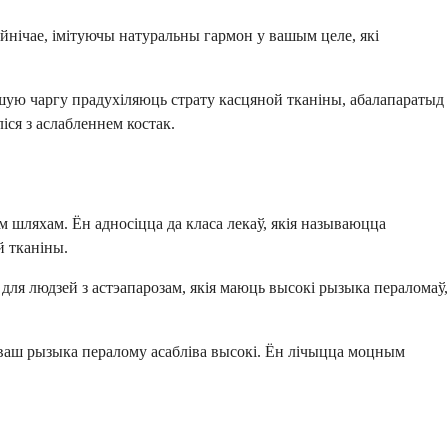
ейнічае, імітуючы натуральны гармон у вашым целе, які
ршую чаргу прадухіляюць страту касцяной тканіны, абалапаратыд
іся з аслабленнем костак.
м шляхам. Ён адносіцца да класа лекаў, якія называюцца
й тканіны.
 для людзей з астэапарозам, якія маюць высокі рызыка пераломаў,
і ваш рызыка пералому асабліва высокі. Ён лічыцца моцным