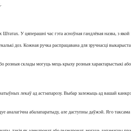
.
Штатах. У цяперашні час гэта асноўная гандлёвая назва, з якой
екалькі доз. Кожная ручка распрацавана для зручнасці выкарыст
о розныя склады могуць мець крыху розныя характарыстыкі або 
натыўных лекаў ад астэапарозу. Выбар залежыць ад вашай канкрэтн
цуе аналагічна абалапаратыду, але даступны даўжэй. Яго таксама
наты, такія як алендронат або рызедронат, могуць дапамагчы пра