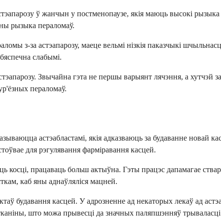
эапарозу ў жанчын у постменопаузе, якія маюць высокі рызыка 
ны рызыка пераломаў.
аломы з-за астэапарозу, маеце вельмі нізкія паказчыкі шчыльнас
ебяспечна слабымі.
тэапарозу. Звычайна гэта не першы варыянт лячэння, а хутчэй з
ур'ёзных пераломаў.
азываюцца астэабластамі, якія адказваюць за будаванне новай ка
стоўвае для рэгулявання фарміравання касцей.
уюць косці, працаваць больш актыўна. Гэты працэс дапамагае ств
кам, каб яны аднаўляліся мацней.
таў будавання касцей. У адрозненне ад некаторых лекаў ад астэ
каніны, што можа прывесці да значных паляпшэнняў трываласці к