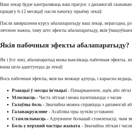
Ваш лекар будзе кантраляваць ваш прагрэс з дапамогай сканава
працягу 6-12 месяцаў пасля пачатку прыёму лекаў.
Пасля завяршэння курсу абалапаратыду ваш лекар, верагодна, рэ
лячэнне важна, таму што эфекты абалапаратыду, якія ўмацоўваюць 
Якія пабочныя эфекты абалапаратыду?
Як і ўсе лекі, абалапаратыд можа выклікаць пабочныя эфекты, х
ваша цела адаптуецца да лекаў.
Вось пабочныя эфекты, якія вы можаце адчуць, і карысна ведаць, 
Рэакцыі ў месцы ін'екцыі
- Пачырваненне, ацёк або лёгкі
Млоснасць
- Часта лёгкая і можа палепшыцца з часам
Галаўны боль
- Звычайна можна справіцца з дапамогай аб
Галавакружэнне
- Асабліва пры хуткім уставанні
Стамляльнасць
- Адчуванне большай стомленасці, чым зв
Боль у верхняй частцы жывата
- Звычайна лёгкая і часо