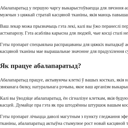
Абалапаратыд у першую чаргу выкарыстоўваецца для лячэння аст
мужчын з цяжкай стратай касцяной тканіны, якія маюць павыша
Ваш лекар можа прызначыць гэта лекі, калі вы ўжо перанеслі пер
астэапарозу. Гэта асабліва карысна для людзей, чые косці сталі н
Гэты прэпарат спецыяльна распрацаваны для цяжкіх выпадкаў ас
касцяной тканіны мае вырашальнае значэнне для прадухілення с
Як працуе абалапаратыд?
Абалапаратыд працуе, актывуючы клеткі ў вашых костках, якія н
звязанага бялку, натуральнага рэчыва, якое ваш арганізм выкары
Калі вы ўводзіце абалапаратыд, ён сігналізуе клеткам, якія буд
касцей. Думайце пра гэта як пра штодзённы штуршок вашым кост
Гэты прэпарат лічыцца даволі магутным з пункту гледжання эфек
тканіны, абалапаратыд актыўна стымулюе рост новай касцяной т