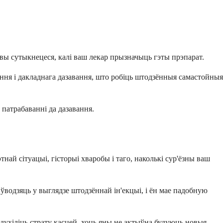
 вы сутыкнецеся, калі ваш лекар прызначыць гэты прэпарат.
ання і дакладнага дазавання, што робіць штодзённыя самастойныя
патрабаванні да дазавання.
ай сітуацыі, гісторыі хваробы і таго, наколькі сур'ёзны ваш
 ўводзяць у выглядзе штодзённай ін'екцыі, і ён мае падобную
духіліць страту касцей, хоць яны не актыўна будуюць новыя