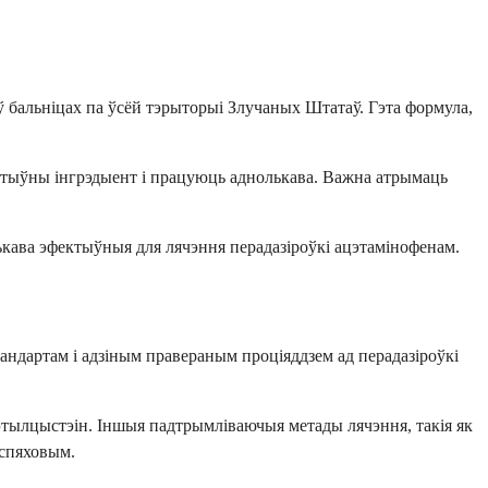
 бальніцах па ўсёй тэрыторыі Злучаных Штатаў. Гэта формула,
актыўны інгрэдыент і працуюць аднолькава. Важна атрымаць
ькава эфектыўныя для лячэння перадазіроўкі ацэтамінофенам.
андартам і адзіным правераным проціяддзем ад перадазіроўкі
цэтылцыстэін. Іншыя падтрымліваючыя метады лячэння, такія як
аспяховым.