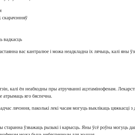
м
х скарачэнняў
ць вадкасць
астаянна вас кантралюе і можа неадкладна іх лячыць, калі яны 
?
ін, калі ён неабходны пры атручванні ацэтамінофенам. Лекарст
е атрымаць яго бяспечна.
дчас лячэння, паколькі лекі часам могуць выклікаць цяжкасці з
ы старанна ўзважаць рызыкі і карысць. Яны ўсё роўна могуць дац
мінофенам можа быць небяспечным для жыцця.