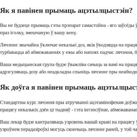
Як я павінен прымаць ацэтылцыстэін?
Вы не будзеце прымаць гэты прэпарат самастойна - яго заўсёды
праз іголку, змешчаную ў вашу вену.
Лячэнне звычайна ўключае некалькі доз, якія ўводзяцца на праця
турбавацца аб абмежаваннях у ежы або напоях падчас лячэння, б
Ваша медыцынская група будзе ўважліва сачыць за вамі на праця
адрэгуляваць дозу або неадкладна спыніць лячэнне пры неабходн
Як доўга я павінен прымаць ацэтылцыс
Стандартны курс лячэння пры атручванні ацэтамінофенам доўжыцца
працягу некалькіх дзён ці тыдняў - гэта інтэнсіўнае, абмежаванае
Ваш лекар будзе кантраляваць узровень вашай крыві на працягу 
узроўнем перадазіроўкі могуць скончыць лячэнне раней, у той ч