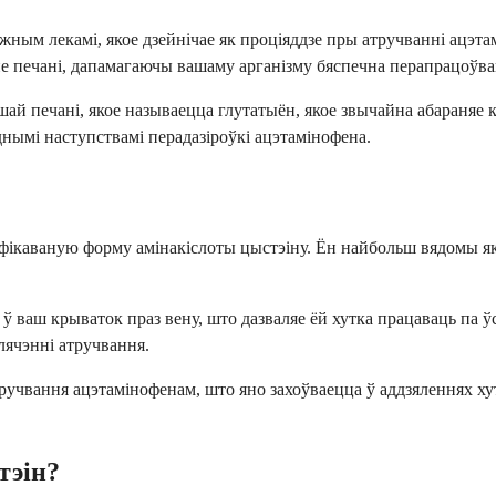
ным лекамі, якое дзейнічае як проціяддзе пры атручванні ацэтам
не печані, дапамагаючы вашаму арганізму бяспечна перапрацоўва
й печані, якое называецца глутатыён, якое звычайна абараняе кл
нымі наступствамі перадазіроўкі ацэтамінофена.
фікаваную форму амінакіслоты цыстэіну. Ён найбольш вядомы як 
ў ваш крываток праз вену, што дазваляе ёй хутка працаваць па ў
лячэнні атручвання.
ручвання ацэтамінофенам, што яно захоўваецца ў аддзяленнях хут
тэін?