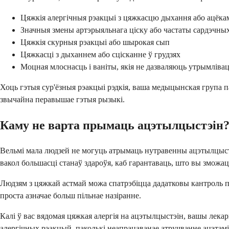
Цяжкія алергічныя рэакцыі з цяжкасцю дыхання або ацёка
Значныя змены артэрыяльнага ціску або частаты сардэчны
Цяжкія скурныя рэакцыі або шырокая сып
Цяжкасці з дыханнем або сцісканне ў грудзях
Моцная млоснасць і ваніты, якія не дазваляюць утрымліва
Хоць гэтыя сур'ёзныя рэакцыі рэдкія, ваша медыцынская група п
звычайна перавышае гэтыя рызыкі.
Каму не варта прымаць ацэтылцыстэін
Вельмі мала людзей не могуць атрымаць нутравенны ацэтылцыстэ
вакол большасці станаў здароўя, каб гарантаваць, што вы зможац
Людзям з цяжкай астмай можа спатрэбіцца дадатковы кантроль па
проста азначае больш пільнае назіранне.
Калі ў вас вядомая цяжкая алергія на ацэтылцыстэін, вашы лекар
алергічных рэакцый, паколькі неапрацаванае атручванне ацэта