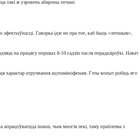
ць такі ж узровень абароны печані.
о эфектыўнасці. Гаворка ідзе не пра тое, каб быць «лепшым»,
зяць на працягу першых 8-10 гадзін пасля перадазіроўкі. Нават
ця характар атручвання ацэтамінофенам. Гэты вопыт робіць яго
а апрацоўваецца інакш, чым многія лекі, таму праблемы з