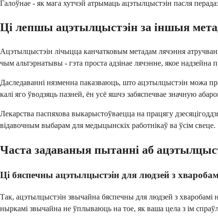
Галоўнае - як мага хутчэй атрымаць ацэтылцыстэін пасля перадаз
Ці лепшы ацэтылцыстэін за іншыя мет
Ацэтылцыстэін лічыцца канчатковым метадам лячэння атручвання 
чым альтэрнатывы - гэта проста адзінае лячэнне, якое надзейна п
Даследаванні нязменна паказваюць, што ацэтылцыстэін можа прад
калі яго ўводзяць пазней, ён усё яшчэ забяспечвае значную абар
Лекарства паспяхова выкарыстоўваецца на працягу дзесяцігоддз
відавочным выбарам для медыцынскіх работнікаў ва ўсім свеце.
Часта задаваныя пытанні аб ацэтылцыс
Ці бяспечны ацэтылцыстэін для людзей з хвароба
Так, ацэтылцыстэін звычайна бяспечны для людзей з хваробамі 
ныркамі звычайна не ўплываюць на тое, як ваша цела з ім спраў