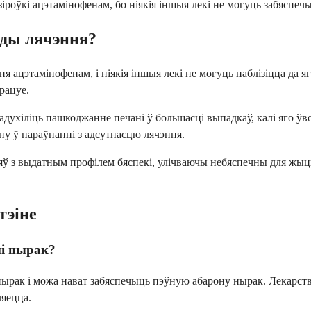
іроўкі ацэтамінофенам, бо ніякія іншыя лекі не могуць забяспечы
ады лячэння?
ацэтамінофенам, і ніякія іншыя лекі не могуць наблізіцца да яг
рацуе.
ухіліць пашкоджанне печані ў большасці выпадкаў, калі яго ўвод
ону ў параўнанні з адсутнасцю лячэння.
яў з выдатным профілем бяспекі, улічваючы небяспечны для жыц
тэіне
мі нырак?
нырак і можа нават забяспечыць пэўную абарону нырак. Лекарств
ляецца.