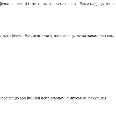
ункцыі печані і тое, як вы рэагуеце на лекі. Ваша медыцынская
чныя эфекты. Разуменне таго, чаго чакаць, можа дапамагчы вам
з млоснасцю або іншымі непрыемнымі сімптомамі, пакуль вы