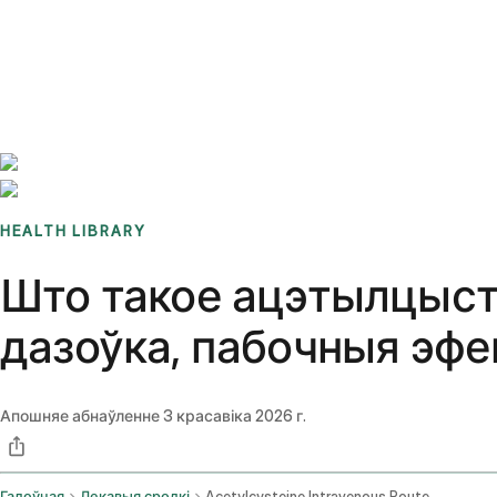
Benchmarks
Stories
FAQ
Sign up / Log in
HEALTH LIBRARY
Што такое ацэтылцыстэ
дазоўка, пабочныя эфек
Апошняе абнаўленне
3 красавіка 2026 г.
Галоўная
Лекавыя сродкі
Acetylcysteine Intravenous Route