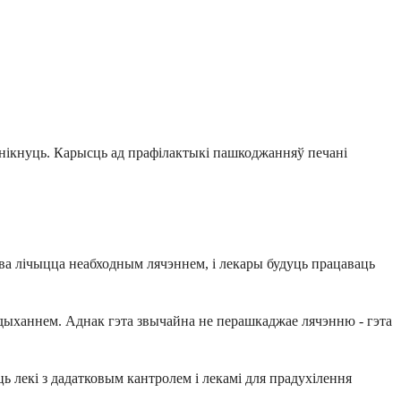
ўзнікнуць. Карысць ад прафілактыкі пашкоджанняў печані
ва лічыцца неабходным лячэннем, і лекары будуць працаваць
 дыханнем. Аднак гэта звычайна не перашкаджае лячэнню - гэта
ь лекі з дадатковым кантролем і лекамі для прадухілення