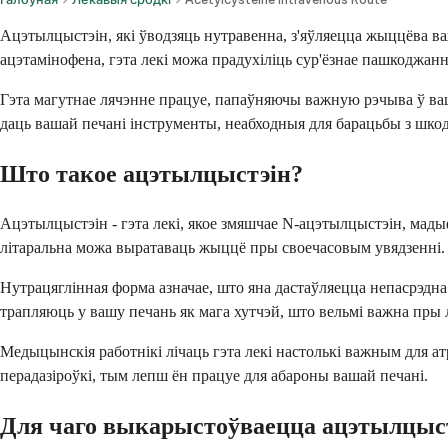
Ацэтылцыстэін, які ўводзяць нутравенна, з'яўляецца жыццёва важ
ацэтамінофена, гэта лекі можа прадухіліць сур'ёзнае пашкоджан
Гэта магутнае лячэнне працуе, папаўняючы важную рэчыва ў ваша
даць вашай печані інструменты, неабходныя для барацьбы з шкод
Што такое ацэтылцыстэін?
Ацэтылцыстэін - гэта лекі, якое змяшчае N-ацэтылцыстэін, мады
літаральна можа выратаваць жыццё пры своечасовым увядзенні.
Нутрацяглінная форма азначае, што яна дастаўляецца непасрэдна 
трапляюць у вашу печань як мага хутчэй, што вельмі важна пры 
Медыцынскія работнікі лічаць гэта лекі настолькі важным для ат
перадазіроўкі, тым лепш ён працуе для абароны вашай печані.
Для чаго выкарыстоўваецца ацэтылцыс