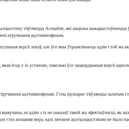
цыстэіну з'яўляецца Acetadote, які шырока выкарыстоўваецца ў
нні атручвання ацэтамінофенам.
ульныя версіі лекаў, але ўсе яны ўтрымліваюць адзін і той жа 
ая ёсць у іх установе, паколькі ўсе зацверджаныя версіі аднол
тручвання ацэтамінофенам. Гэты прэпарат з'яўляецца залатым ст
вывучаны, ні адзін з іх не паказаў такой жа эфектыўнасці, як а
але гэта апошняя мера, калі лячэнне ацэтылцыстэінам не было п