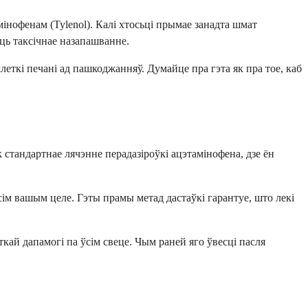
інофенам (Tylenol). Калі хтосьці прымае занадта шмат
ць таксічнае назапашванне.
еткі печані ад пашкоджанняў. Думайце пра гэта як пра тое, каб
стандартнае лячэнне перадазіроўкі ацэтамінофена, дзе ён
сім вашым целе. Гэты прамы метад дастаўкі гарантуе, што лекі
кай дапамогі па ўсім свеце. Чым раней яго ўвесці пасля