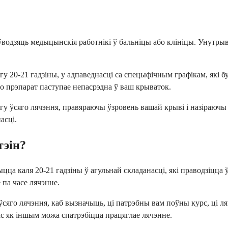
 ўводзяць медыцынскія работнікі ў бальніцы або клініцы. Унутр
гу 20-21 гадзіны, у адпаведнасці са спецыфічным графікам, які 
о прэпарат паступае непасрэдна ў ваш крываток.
гу ўсяго лячэння, правяраючы ўзровень вашай крыві і назіраючы
асці.
тэін?
 каля 20-21 гадзіны ў агульнай складанасці, які праводзіцца ў 
 па часе лячэнне.
ўсяго лячэння, каб вызначыць, ці патрэбны вам поўны курс, ці л
ас як іншым можа спатрэбіцца працяглае лячэнне.