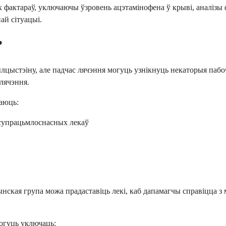
 фактараў, уключаючы ўзровень ацэтамінофена ў крыві, аналізы ф
ай сітуацыі.
?
лцыстэіну, але падчас лячэння могуць узнікнуць некаторыя пабо
лячэння.
аюць:
 супрацьмлоснасных лекаў
ынская група можа прадаставіць лекі, каб дапамагчы справіцца 
огуць уключаць: