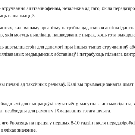
атручвання ацэтамінофенам, незалежна ад таго, была перадазіро
ваць ваша жыццё.
ннях, калі вашаму арганізму патрэбна дадатковая антіоксідант
р, якія могуць выклікаць пашкоджанне нырак, хоць гэта выкар
ць ацэтылцыстэін для дапамогі пры іншых тыпах атручванняў аб
ялізаваных медыцынскіх абставінаў і патрабуюць пільнага кант
ы печані ад таксічных рэчываў. Калі вы прымаеце занадта шмат
абходнымі для выпрацоўкі глутатыёну, магутнага антыаксіданта, 
л, неабходны для рамонту і ўмацавання гэтага шчыта.
 яго ўводзяць на працягу першых 8-10 гадзін пасля перадазіроўк
 вялікае значэнне.