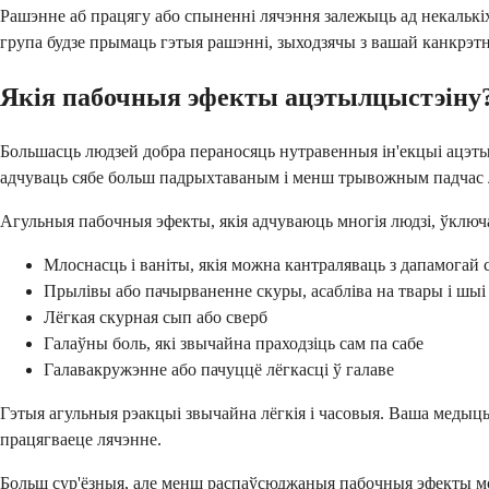
Рашэнне аб працягу або спыненні лячэння залежыць ад некалькіх
група будзе прымаць гэтыя рашэнні, зыходзячы з вашай канкрэтн
Якія пабочныя эфекты ацэтылцыстэіну
Большасць людзей добра пераносяць нутравенныя ін'екцыі ацэты
адчуваць сябе больш падрыхтаваным і менш трывожным падчас 
Агульныя пабочныя эфекты, якія адчуваюць многія людзі, ўключ
Млоснасць і ваніты, якія можна кантраляваць з дапамогай
Прылівы або пачырваненне скуры, асабліва на твары і шыі
Лёгкая скурная сып або сверб
Галаўны боль, які звычайна праходзіць сам па сабе
Галавакружэнне або пачуццё лёгкасці ў галаве
Гэтыя агульныя рэакцыі звычайна лёгкія і часовыя. Ваша медыц
працягваеце лячэнне.
Больш сур'ёзныя, але менш распаўсюджаныя пабочныя эфекты м