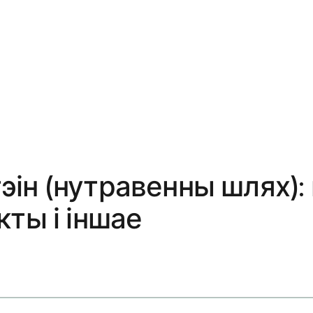
ін (нутравенны шлях):
ты і іншае