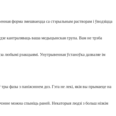
ывенная форма змешваецца са стэрыльным растворам і ўводзіцца
будзе кантраляваць ваша медыцынская група. Вам не трэба
 за любымі рэакцыямі. Унутрывенная ўстаноўка дазваляе ім
тры фазы з паніжэннем доз. Гэта не лекі, якія вы прымаеце на
ячэнне можна спыніць раней. Некаторыя людзі з больш нізкім