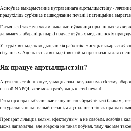
Асноўнае выкарыстанне нутравеннага ацэтылцыстэіну - лячэнне 
прадухіліць сур'ёзнае пашкоджанне печані і патэнцыйна вырата
Гэтыя лекі таксама часам выкарыстоўваюцца пры іншых захворва
дапамагчы абараніць ныркі падчас пэўных медыцынскіх працэду
У рэдкіх выпадках медыцынскія работнікі могуць выкарыстоўва
сітуацыях. Аднак гэтыя выпадкі звычайна прызначаны для спецы
Як працуе ацэтылцыстэін?
Ацэтылцыстэін працуе, узмацняючы натуральную сістэму абарон
назвай NAPQI, якое можа разбурыць клеткі печані.
Гэты прэпарат забяспечвае вашу печань будаўнічымі блокамі, не
натуральны шчыт вашай печані, а ацэтылцыстэін як пра матэрыя
Прэпарат лічыцца вельмі эфектыўным, а не слабым, асабліва калі
можа дапамагчы, але абарона не такая поўная, таму час мае такое