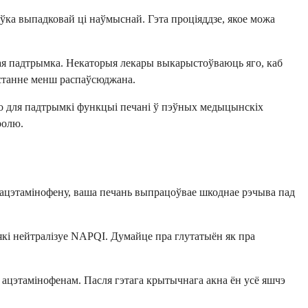
ўка выпадковай ці наўмыснай. Гэта проціяддзе, якое можа
ная падтрымка. Некаторыя лекары выкарыстоўваюць яго, каб
ыстанне менш распаўсюджана.
о для падтрымкі функцыі печані ў пэўных медыцынскіх
ролю.
 ацэтамінофену, ваша печань выпрацоўвае шкоднае рэчыва пад
які нейтралізуе NAPQI. Думайце пра глутатыён як пра
і ацэтамінофенам. Пасля гэтага крытычнага акна ён усё яшчэ