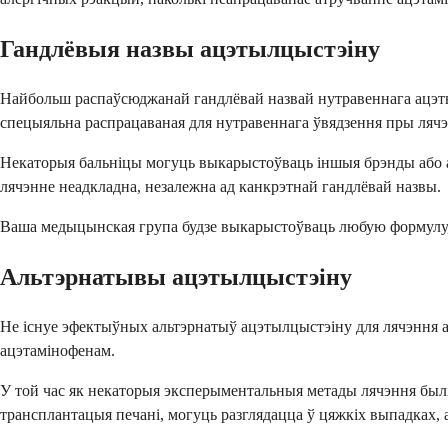
Гандлёвыя назвы ацэтылцыстэіну
Найбольш распаўсюджанай гандлёвай назвай нутравеннага ацэтыл
спецыяльна распрацаваная для нутравеннага ўвядзення пры лячэ
Некаторыя бальніцы могуць выкарыстоўваць іншыя брэнды або аг
лячэнне неадкладна, незалежна ад канкрэтнай гандлёвай назвы.
Ваша медыцынская група будзе выкарыстоўваць любую формулу, як
Альтэрнатывы ацэтылцыстэіну
Не існуе эфектыўных альтэрнатыў ацэтылцыстэіну для лячэння а
ацэтамінофенам.
У той час як некаторыя эксперыментальныя метады лячэння былі 
трансплантацыя печані, могуць разглядацца ў цяжкіх выпадках, 