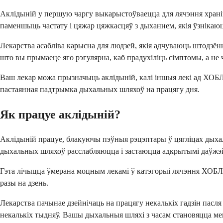
Аклідыній у першую чаргу выкарыстоўваецца для лячэння хранічн
паменшыць частату і цяжар цяжкасцяў з дыханнем, якія ўзнікаю
Лекарства асабліва карысна для людзей, якія адчуваюць штодзённы
што вы прымаеце яго рэгулярна, каб прадухіліць сімптомы, а не ч
Ваш лекар можа прызначыць аклідыній, калі іншыя лекі ад ХОБЛ н
пастаянная падтрымка дыхальных шляхоў на працягу дня.
Як працуе аклідыній?
Аклідыній працуе, блакуючы пэўныя рэцэптары ў цягліцах дыха
дыхальных шляхоў расслабляюцца і застаюцца адкрытымі даўжэ
Гэта лічыцца ўмерана моцным лекамі ў катэгорыі лячэння ХОБЛ. 
разы на дзень.
Лекарства пачынае дзейнічаць на працягу некалькіх гадзін пас
некалькіх тыдняў. Вашы дыхальныя шляхі з часам становяцца ме