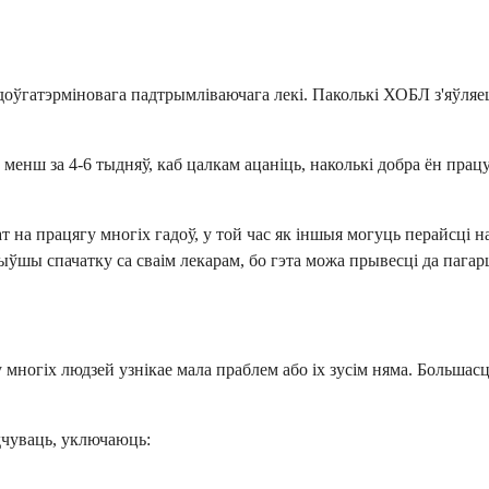
доўгатэрміновага падтрымліваючага лекі. Паколькі ХОБЛ з'яўля
менш за 4-6 тыдняў, каб цалкам ацаніць, наколькі добра ён працу
а працягу многіх гадоў, у той час як іншыя могуць перайсці на 
ыўшы спачатку са сваім лекарам, бо гэта можа прывесці да пагар
 многіх людзей узнікае мала праблем або іх зусім няма. Большасц
чуваць, уключаюць: