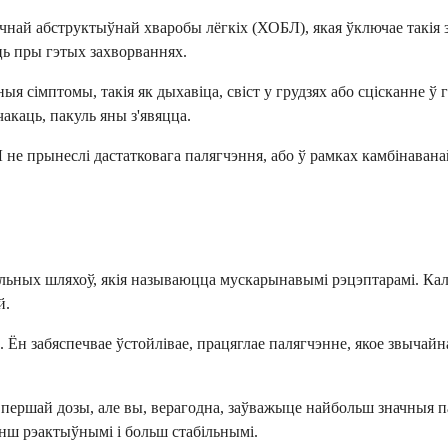
ай абструктыўнай хваробы лёгкіх (ХОБЛ), якая ўключае такія за
ць пры гэтых захворваннях.
я сімптомы, такія як дыхавіца, свіст у грудзях або сцісканне ў 
акаць, пакуль яны з'явяцца.
е прынеслі дастатковага палягчэння, або ў рамках камбінаванай 
льных шляхоў, якія называюцца мускарынавымі рэцэптарамі. Кал
й.
Ён забяспечвае ўстойлівае, працяглае палягчэнне, якое звычайна
ля першай дозы, але вы, верагодна, заўважыце найбольш значныя
нш рэактыўнымі і больш стабільнымі.