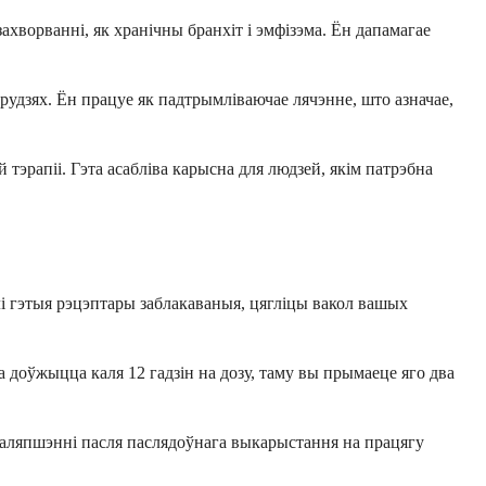
хворванні, як хранічны бранхіт і эмфізэма. Ён дапамагае
грудзях. Ён працуе як падтрымліваючае лячэнне, што азначае,
тэрапіі. Гэта асабліва карысна для людзей, якім патрэбна
і гэтыя рэцэптары заблакаваныя, цягліцы вакол вашых
 доўжыцца каля 12 гадзін на дозу, таму вы прымаеце яго два
 паляпшэнні пасля паслядоўнага выкарыстання на працягу