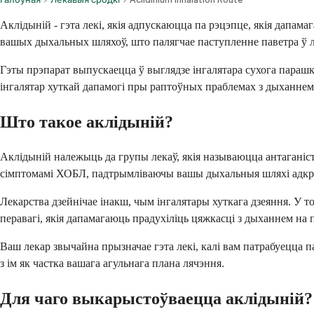
Аклідыній - гэта лекі, якія адпускаюцца па рэцэпце, якія дапа
вашых дыхальных шляхоў, што палягчае паступленне паветра ў лёг
Гэты прэпарат выпускаецца ў выглядзе інгалятара сухога парашк
інгалятар хуткай дапамогі пры раптоўных праблемах з дыханнем
Што такое аклідыній?
Аклідыній належыць да групы лекаў, якія называюцца антагані
сімптомамі ХОБЛ, падтрымліваючы вашы дыхальныя шляхі адкры
Лекарства дзейнічае інакш, чым інгалятары хуткага дзеяння. У т
перавагі, якія дапамагаюць прадухіліць цяжкасці з дыханнем на 
Ваш лекар звычайна прызначае гэта лекі, калі вам патрабуецца 
з ім як частка вашага агульнага плана лячэння.
Для чаго выкарыстоўваецца аклідыній?