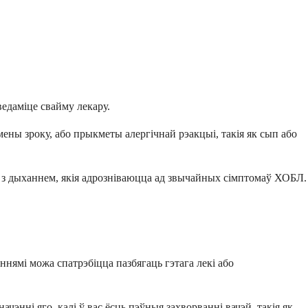
едаміце свайму лекару.
ны зроку, або прыкметы алергічнай рэакцыі, такія як сып або
і з дыханнем, якія адрозніваюцца ад звычайных сімптомаў ХОБЛ.
ннямі можа спатрэбіцца пазбягаць гэтага лекі або
чэнні яго, калі ў вас ёсць пэўныя захворванні вачэй, такія як