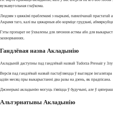
вузкавугольная глаўкома.
Людзям з цяжкімі праблемамі з ныркамі, павялічанай прастатай
Акрамя таго, калі вы цяжарныя або корміце грудзьмі, абмяркуйце 
Гэты прэпарат не ўхвалены для лячэння астмы або для выкарыста
захворваннях.
Гандлёвая назва Акладынію
Акладыній даступны пад гандлёвай назвай Tudorza Pressair у Зл
Версія пад гандлёвай назвай пастаўляецца ў выглядзе інгалятара
адзін месяц пры выкарыстанні два разы на дзень, як прадпісана.
Джэнерыкі акладынію могуць з'явіцца ў будучыні, але ў цяпераш
Альтэрнатывы Акладынію