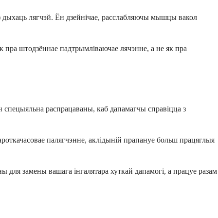
Л) дыхаць лягчэй. Ён дзейнічае, расслабляючы мышцы вакол
як пра штодзённае падтрымліваючае лячэнне, а не як пра
н спецыяльна распрацаваны, каб дапамагчы справіцца з
 кароткачасовае палягчэнне, аклідыній прапануе больш працяглыя
ы для замены вашага інгалятара хуткай дапамогі, а працуе разам