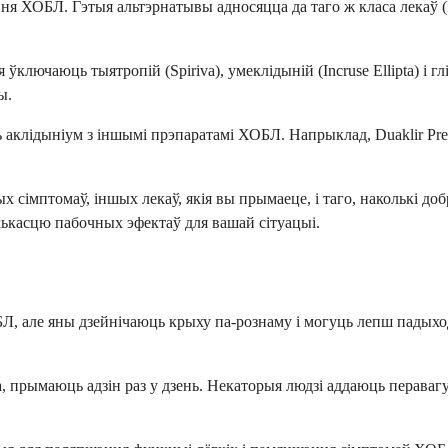
ня ХОБЛ. Гэтыя альтэрнатывы адносяцца да таго ж класа лекаў 
лючаюць тыятропій (Spiriva), умеклідыній (Incruse Ellipta) і глі
ы.
клідыніум з іншымі прэпаратамі ХОБЛ. Напрыклад, Duaklir Press
сімптомаў, іншых лекаў, якія вы прымаеце, і таго, наколькі доб
ькасцю пабочных эфектаў для вашай сітуацыі.
Л, але яны дзейнічаюць крыху па-рознаму і могуць лепш падыходз
, прымаюць адзін раз у дзень. Некаторыя людзі аддаюць перавагу