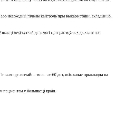
кі або неабходны пільны кантроль пры выкарыстанні акладынію.
 ў якасці лекі хуткай дапамогі пры раптоўных дыхальных
 інгалятар звычайна змяшчае 60 доз, якіх хапае прыкладна на
ым пацыентам у большасці краін.