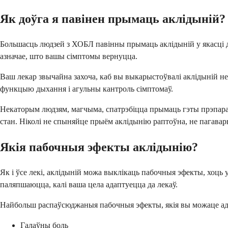
Як доўга я павінен прымаць аклідыній?
Большасць людзей з ХОБЛ павінны прымаць аклідыній у якасці 
азначае, што вашы сімптомы вернуцца.
Ваш лекар звычайна захоча, каб вы выкарыстоўвалі аклідыній не 
функцыю дыхання і агульны кантроль сімптомаў.
Некаторым людзям, магчыма, спатрэбіцца прымаць гэты прэпарат н
стан. Ніколі не спыняйце прыём аклідынію раптоўна, не пагавар
Якія пабочныя эфекты аклідынію?
Як і ўсе лекі, аклідыній можа выклікаць пабочныя эфекты, хоць у
паляпшаюцца, калі ваша цела адаптуецца да лекаў.
Найбольш распаўсюджаныя пабочныя эфекты, якія вы можаце ад
Галаўны боль