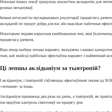
Некалькі іншых лекаў працуюць аналагічна акладынію для лячэн
розных механізмаў.
Іншыя антаганісты мускарынавых рэцэптараў працяглага дзеяння ўк
акладыній не працуе добра для вас або выклікае пабочныя эфект
Некаторым людзям карысныя камбінаваныя лекі, якія ўключаюць а
працяглага дзеяння.
Ваш лекар выбера лепшы варыянт, зыходзячы з вашых канкрэтных 
тым, каб знайсці найбольш эфектыўны варыянт з найменшай кол
Ці лепшы аклідыніум за тыятропій?
І аклідыніум, і тыятропій з'яўляюцца эфектыўнымі лекамі ад ХОБ
«лепшым» за іншы.
Аклідыніум прымаюць два разы на дзень, а тыятропій, як правіла
паслядоўны кантроль сімптомаў на працягу дня.