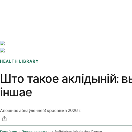
Benchmarks
Stories
FAQ
Sign up / Log in
HEALTH LIBRARY
Што такое аклідыній: 
іншае
Апошняе абнаўленне
3 красавіка 2026 г.
Галоўная
Лекавыя сродкі
Aclidinium Inhalation Route