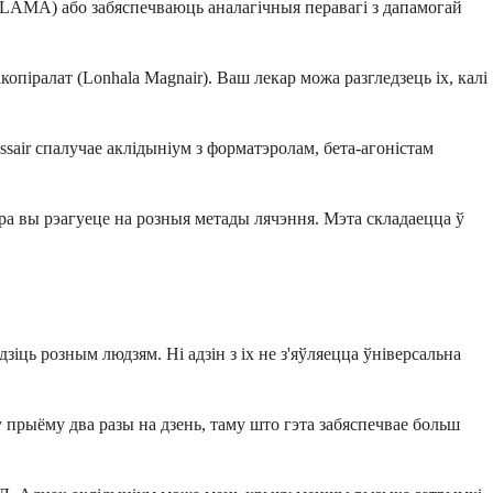
(LAMA) або забяспечваюць аналагічныя перавагі з дапамогай
копіралат (Lonhala Magnair). Ваш лекар можа разгледзець іх, калі
air спалучае аклідыніум з форматэролам, бета-агоністам
ра вы рэагуеце на розныя метады лячэння. Мэта складаецца ў
іць розным людзям. Ні адзін з іх не з'яўляецца ўніверсальна
 прыёму два разы на дзень, таму што гэта забяспечвае больш