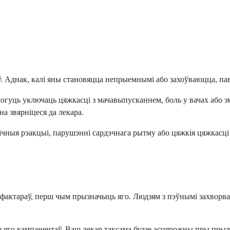
. Аднак, калі яны становяцца непрыемнымі або захоўваюцца, пав
уць уключаць цяжкасці з мачавыпусканнем, боль у вачах або зме
на звярніцеся да лекара.
гічныя рэакцыі, парушэнні сардэчнага рытму або цяжкія цяжкасц
і фактараў, перш чым прызначыць яго. Людзям з пэўнымі захворва
з яго кампанентаў. Ваш лекар таксама будзе асцярожны пры прызна