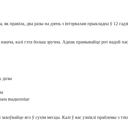
 як правіла, два разы на дзень з інтэрвалам прыкладна ў 12 гадз
о нашча, калі гэта больш зручна. Аднак прамывайце рот вадой па
у дозы
на
льна выдыхніце
ахоўвайце яго ў сухім месцы. Калі ў вас узніклі праблемы з тэх