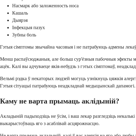
Насмарк або заложенность носа
Кашаль
Дыярэя
Інфекцыя пазух
Зубны боль
Гэтыя сімптомы звычайна часовыя і не патрабуюць адмены лекаў
Менш распаўсюджаныя, але больш сур'ёзныя пабочныя эфекты мог
ацёк. Калі вы адчуваеце якія-небудзь з гэтых сімптомаў, неадклад
Вельмі рэдка ў некаторых людзей могуць узнікнуць цяжкія алер
Гэтыя сітуацыі патрабуюць неадкладнай медыцынскай дапамогі.
Каму не варта прымаць аклідыній?
Акладыній падыходзіць не ўсім, і ваш лекар разгледзіць некальк
выкарыстоўваць яго з асаблівай асцярожнасцю.
Не варта прымаць акладыній, калі ў вас алергія на яго або любы 