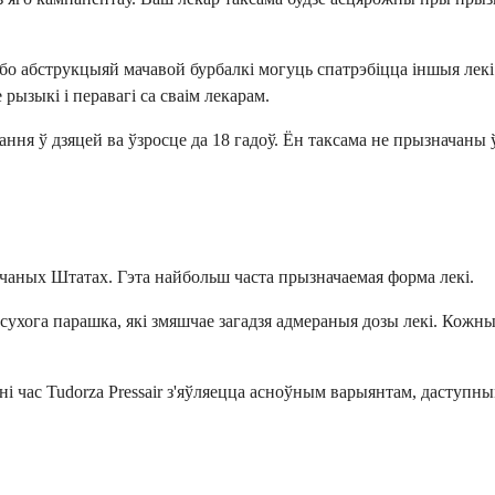
 або абструкцыяй мачавой бурбалкі могуць спатрэбіцца іншыя ле
рызыкі і перавагі са сваім лекарам.
ння ў дзяцей ва ўзросце да 18 гадоў. Ён таксама не прызначаны
учаных Штатах. Гэта найбольш часта прызначаемая форма лекі.
 сухога парашка, які змяшчае загадзя адмераныя дозы лекі. Кожны
ні час Tudorza Pressair з'яўляецца асноўным варыянтам, даступн