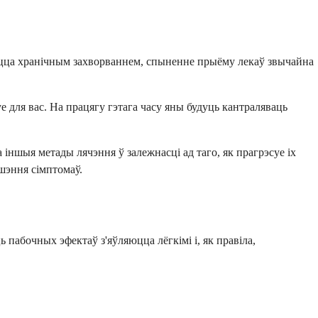
ецца хранічным захворваннем, спыненне прыёму лекаў звычайна
е для вас. На працягу гэтага часу яны будуць кантраляваць
іншыя метады лячэння ў залежнасці ад таго, як прагрэсуе іх
шэння сімптомаў.
ь пабочных эфектаў з'яўляюцца лёгкімі і, як правіла,