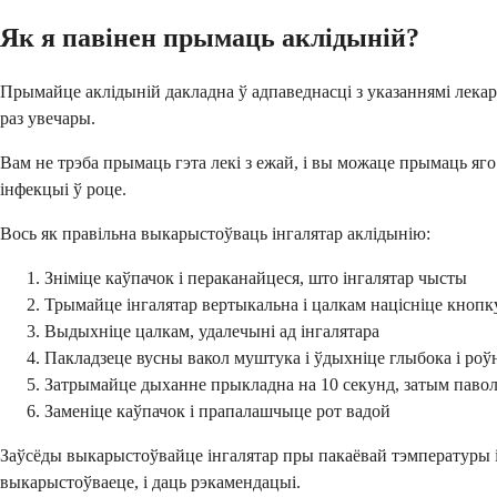
Як я павінен прымаць аклідыній?
Прымайце аклідыній дакладна ў адпаведнасці з указаннямі лекара,
раз увечары.
Вам не трэба прымаць гэта лекі з ежай, і вы можаце прымаць яг
інфекцыі ў роце.
Вось як правільна выкарыстоўваць інгалятар аклідынію:
Зніміце каўпачок і пераканайцеся, што інгалятар чысты
Трымайце інгалятар вертыкальна і цалкам націсніце кнопк
Выдыхніце цалкам, удалечыні ад інгалятара
Пакладзеце вусны вакол муштука і ўдыхніце глыбока і роў
Затрымайце дыханне прыкладна на 10 секунд, затым паво
Заменіце каўпачок і прапалашчыце рот вадой
Заўсёды выкарыстоўвайце інгалятар пры пакаёвай тэмпературы і з
выкарыстоўваеце, і даць рэкамендацыі.