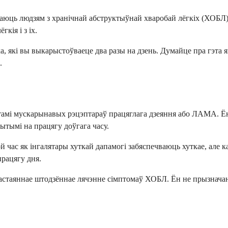
магаюць людзям з хранічнай абструктыўнай хваробай лёгкіх (ХОБ
кія і з іх.
а, які вы выкарыстоўваеце два разы на дзень. Думайце пра гэта 
.
стамі мускарынавых рэцэптараў працяглага дзеяння або ЛАМА. Ё
тымі на працягу доўгага часу.
ой час як інгалятары хуткай дапамогі забяспечваюць хуткае, але
працягу дня.
пастаяннае штодзённае лячэнне сімптомаў ХОБЛ. Ён не прызначан