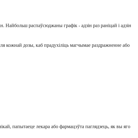
ін. Найбольш распаўсюджаны графік - адзін раз раніцай і адзін
сля кожнай дозы, каб прадухіліць магчымае раздражненне або
нікай, папытаеце лекара або фармацэўта паглядзець, як вы яго