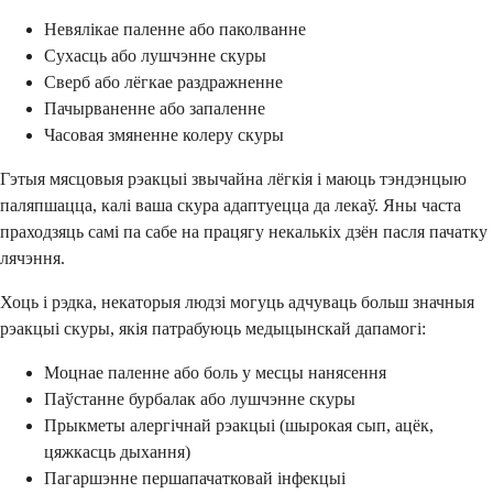
Невялікае паленне або паколванне
Сухасць або лушчэнне скуры
Сверб або лёгкае раздражненне
Пачырваненне або запаленне
Часовая змяненне колеру скуры
Гэтыя мясцовыя рэакцыі звычайна лёгкія і маюць тэндэнцыю
паляпшацца, калі ваша скура адаптуецца да лекаў. Яны часта
праходзяць самі па сабе на працягу некалькіх дзён пасля пачатку
лячэння.
Хоць і рэдка, некаторыя людзі могуць адчуваць больш значныя
рэакцыі скуры, якія патрабуюць медыцынскай дапамогі:
Моцнае паленне або боль у месцы нанясення
Паўстанне бурбалак або лушчэнне скуры
Прыкметы алергічнай рэакцыі (шырокая сып, ацёк,
цяжкасць дыхання)
Пагаршэнне першапачатковай інфекцыі