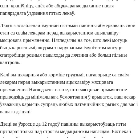
сып, крапіўніцу, ацёк або абцяжаранае дыханне пасля
папярэдняга ўздзеяння гэтых лекаў.
Людзі з аслабленай імуннай сістэмай павінны абмеркаваць свой
стан са сваім лекарам перад выкарыстаннем ацыклавіру
мясцовага прымянення. Нягледзячы на тое, што лекі могуць
быць карыснымі, людзям з парушаным імунітэтам могуць
спатрэбіцца розныя падыходы да лячэння або больш пільны
кантроль.
Калі вы цяжарныя або корміце грудзьмі, пагаворыце са сваім
лекарам перад выкарыстаннем ацыклавіру мясцовага
прымянення. Нягледзячы на тое, што мясцовае прымяненне
прыводзіць да мінімальнага ўсмоктвання ў крываток, ваш лекар
ўзважыць карысць супраць любых патэнцыйных рызык для вас і
вашага дзіцяці.
Дзеці ва ўзросце да 12 гадоў павінны выкарыстоўваць гэты
прэпарат толькі пад строгім медыцынскім наглядам. Бяспека і