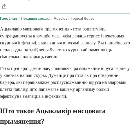
Галоўная
Лекавыя сродкі
Acyclovir Topical Route
Ацыклавір мясцовага прымянення - гэта рэцэптурны
супрацьвірусны крэм або мазь, якім лечаць герпес і некаторыя
скурныя інфекцыі, выкліканыя вірусамі герпесу. Вы наносіце яго
непасрэдна на здзіўлены ўчастак скуры, каб паменшыць
сімптомы і паскорыць гаенне.
Гэты прэпарат дзейнічае, спыняючы размнажэнне віруса герпесу
ў клетках вашай скуры. Думайце пра гэта як пра стварэнне
бар'ера, які перашкаджае распаўсюджванню віруса на здаровыя
клеткі паблізу, што дапамагае вашаму арганізму больш
эфектыўна змагацца з інфекцыяй.
Што такое Ацыклавір мясцовага
прымянення?