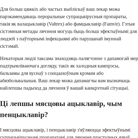
Для больш цяжкіх або частых выбліскаў ваш лекар можа
парэкамендаваць пероральные супрацьвірусныя прэпараты,
такія як валацыклавір (Valtrex) або фамцыклавір (Famvir). Гэтыя
сістэмныя метады лячэння могуць быць больш эфектыўнымі для
людзей з паўторнымі інфекцыямі або парушанай імуннай
сістэмай.
Некаторыя людзі таксама знаходзяць палягчэнне з дапамогай мер
падтрымліваючага догляду, такіх як халодныя кампрэсы,
бальзамы для вуснаў з сонцаахоўным крэмам або
абязбольвальныя. Ваш лекар можа дапамагчы вам вызначыць
найлепшы падыход да лячэння ў вашай канкрэтнай сітуацыі.
Ці лепшы мясцовы ацыклавір, чым
пенцыклавір?
І мясцовы ацыклавір, і пенцыклавір з'яўляюцца эфектыўнымі
супрацьвіруснымі прэпаратамі для лячэння прастудных язваў,