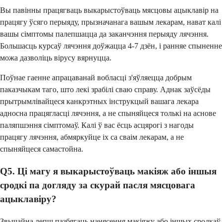
Вы павінны працягваць выкарыстоўваць мясцовы ацыклавір на
працягу ўсяго перыяду, прызначанага вашым лекарам, нават калі
вашы сімптомы палепшацца да заканчэння перыяду лячэння.
Большасць курсаў лячэння доўжацца 4-7 дзён, і ранняе спыненне
можа дазволіць вірусу вярнуцца.
Поўнае гаенне апрацаванай вобласці з'яўляецца добрым
паказчыкам таго, што лекі зрабілі сваю справу. Аднак заўсёды
прытрымлівайцеся канкрэтных інструкцый вашага лекара
адносна працягласці лячэння, а не спыняйцеся толькі на аснове
паляпшэння сімптомаў. Калі ў вас ёсць асцярогі з нагоды
працягу лячэння, абмяркуйце іх са сваім лекарам, а не
спыняйцеся самастойна.
Q5. Ці магу я выкарыстоўваць макіяж або іншыя
сродкі па догляду за скурай пасля мясцовага
ацыклавіру?
Звычайна лепш пазбягаць нанясення макіяжу або іншых сродкаў