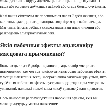
можа дазволіць вірусу адскочыць, патэнцыйна прымушаючы
ваша абвастрэнне доўжыцца даўжэй або стаць больш сур'ёзным.
Калі вашы сімптомы не палепшыліся пасля 7 дзён лячэння, або
калі яны, здаецца, пагаршаюцца, звярніцеся да свайго лекара.
Магчыма, ім спатрэбіцца скарэктаваць ваш план лячэння або
разгледзець альтэрнатыўныя лекі.
Якія пабочныя эфекты ацыклавіру
мясцовага прымянення?
Большасць людзей добра пераносяць ацыклавір мясцовага
прымянення, але могуць узнікнуць некаторыя пабочныя эфекты
ў месцы нанясення лекаў. Добрая навіна заключаецца ў тым, што
сур'ёзныя пабочныя эфекты сустракаюцца рэдка пры мясцовым
ужыванні, паколькі вельмі мала лекаў трапляе ў ваш крываток.
Вось найбольш распаўсюджаныя пабочныя эфекты, якія вы
можаце адчуць у месцы нанясення: