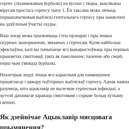
герпес (ліхаманкавыя бурбалкі) на вуснах і твары, выкліканы
вірусам простага герпесу тыпу 1. Ён таксама можа лячыць
першапачатковыя выбліскі генітальнага герпесу пры нанясенні
на здзіўленыя ўчасткі скуры.
Ваш лекар можа прызначыць гэты прэпарат і пры іншых
скурных захворваннях, звязаных з герпесам. Крэм найбольш
эфектыўны, калі вы пачынаеце яго выкарыстоўваць пры першых
прыкметах сімптомаў, такіх як паколванне, паленне або сверб,
перш чым з'явяцца бурбалкі.
Некаторыя людзі лічаць яго карысным для памяншэння
працягласці і цяжару паўторных выбліскаў герпесу. Аднак важна
разумець, што ацыклавір не вылечвае герпесныя інфекцыі, а
хутчэй дапамагае кіраваць сімптомамі і спрыяе больш хуткаму
гаенню.
Як дзейнічае Ацыклавір мясцовага
прымянення?