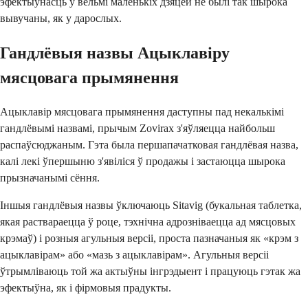
эфектыўнасць у вельмі маленькіх дзяцей не былі так шырока
вывучаны, як у дарослых.
Гандлёвыя назвы Ацыклавіру
мясцовага прымянення
Ацыклавір мясцовага прымянення даступны пад некалькімі
гандлёвымі назвамі, прычым Zovirax з'яўляецца найбольш
распаўсюджаным. Гэта была першапачатковая гандлёвая назва,
калі лекі ўпершыню з'явіліся ў продажы і застаюцца шырока
прызначанымі сёння.
Іншыя гандлёвыя назвы ўключаюць Sitavig (букальная таблетка,
якая раствараецца ў роце, тэхнічна адрозніваецца ад мясцовых
крэмаў) і розныя агульныя версіі, проста пазначаныя як «крэм з
ацыклавірам» або «мазь з ацыклавірам». Агульныя версіі
ўтрымліваюць той жа актыўны інгрэдыент і працуюць гэтак жа
эфектыўна, як і фірмовыя прадукты.