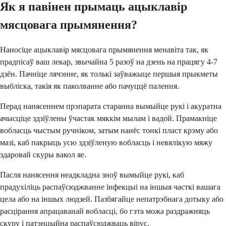
Як я павінен прымаць ацыклавір
мясцовага прымянення?
Наносіце ацыклавір мясцовага прымянення менавіта так, як
прадпісаў ваш лекар, звычайна 5 разоў на дзень на працягу 4-7
дзён. Пачніце лячэнне, як толькі заўважыце першыя прыкметы
выбліска, такія як паколванне або пачуццё палення.
Перад нанясеннем прэпарата старанна вымыйце рукі і акуратна
ачысціце здзіўлены ўчастак мяккім мылам і вадой. Прамакніце
вобласць чыстым ручніком, затым нанёс тонкі пласт крэму або
мазі, каб пакрыць усю здзіўленую вобласць і невялікую мяжу
здаровай скуры вакол яе.
Пасля нанясення неадкладна зноў вымыйце рукі, каб
прадухіліць распаўсюджванне інфекцыі на іншыя часткі вашага
цела або на іншых людзей. Пазбягайце непатрэбнага дотыку або
расцірання апрацаванай вобласці, бо гэта можа раздражняць
скуру і патэнцыйна распаўсюджваць вірус.