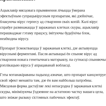
Ацыклавір мясцовага прымянення лічыцца ўмерана
эфектыўным супрацьвірусным прэпаратам, які дзейнічае,
блакуючы вірус герпесу ад стварэння сваіх копій. Калі вірус
спрабуе размнажацца ў заражаных клетках скуры, ацыклавір
перашкаджае гэтаму працэсу, імітуючы будаўнічы блок,
неабходны вірусу.
Прэпарат ўсмоктваецца ў заражаныя клеткі, дзе актывуецца
віруснымі ферментамі. Пасля актывацыі ён спыняе вірус ад
стварэння новага генетычнага матэрыялу, па сутнасці спыняючы
рэплікацыю віруса ў апрацаванай вобласці.
Гэты мэтанакіраваны падыход азначае, што прэпарат канцэнтруе
свой эфект менавіта там, дзе ён вам найбольш патрэбны.
Мясцовая форма дастаўляе лекі непасрэдна ў заражаныя клеткі
скуры, мінімізуючы ўздзеянне на астатнюю частку вашага цела,
што зніжае рызыку сістэмных пабочных эфектаў.