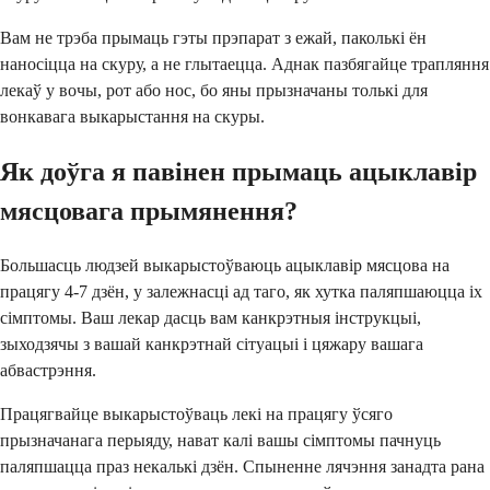
Вам не трэба прымаць гэты прэпарат з ежай, паколькі ён
наносіцца на скуру, а не глытаецца. Аднак пазбягайце трапляння
лекаў у вочы, рот або нос, бо яны прызначаны толькі для
вонкавага выкарыстання на скуры.
Як доўга я павінен прымаць ацыклавір
мясцовага прымянення?
Большасць людзей выкарыстоўваюць ацыклавір мясцова на
працягу 4-7 дзён, у залежнасці ад таго, як хутка паляпшаюцца іх
сімптомы. Ваш лекар дасць вам канкрэтныя інструкцыі,
зыходзячы з вашай канкрэтнай сітуацыі і цяжару вашага
абвастрэння.
Працягвайце выкарыстоўваць лекі на працягу ўсяго
прызначанага перыяду, нават калі вашы сімптомы пачнуць
паляпшацца праз некалькі дзён. Спыненне лячэння занадта рана