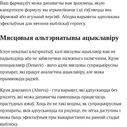
Ваш фармацэўт можа дапамагчы вам зразумець, якую
канкрэтную формулу вы атрымліваеце і ці з'яўляецца яна
фірмовай або агульнай версіяй. Абодва варыянты аднолькава
эфектыўныя для лячэння выбліскаў герпесу.
Мясцовыя альтэрнатывы ацыклавіру
Існуе некалькі альтэрнатыў, калі мясцовы ацыклавір вам не
падыходзіць або не забяспечвае належнага палягчэння. Крэм
пенцыклавір (Denavir) - яшчэ адзін мясцовы супрацьвірусны
прэпарат, які працуе аналагічна ацыклавіру, але можа
прымяняцца радзей.
Крэм докозанол (Abreva) - гэта варыянт, які адпускаецца без
рэцэпту, які можа дапамагчы паменшыць працягласць
прастудных язваў. Хоць ён не такі моцны, як супрацьвірусныя
прэпараты, якія адпускаюцца па рэцэпце, ён лёгка даступны і
можа быць эфектыўным пры выкарыстанні на ранняй стадыі
выбліску.