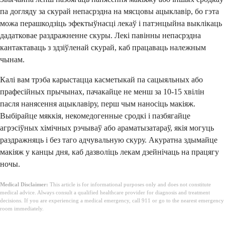
па догляду за скурай непасрэдна на мясцовы ацыклавір, бо гэта
можа перашкодзіць эфектыўнасці лекаў і патэнцыйна выклікаць
дадатковае раздражненне скуры. Лекі павінны непасрэдна
кантактаваць з здзіўленай скурай, каб працаваць належным
чынам.
Калі вам трэба карыстацца касметыкай па сацыяльных або
прафесійных прычынах, пачакайце не менш за 10-15 хвілін
пасля нанясення ацыклавіру, перш чым наносіць макіяж.
Выбірайце мяккія, некомедогенные сродкі і пазбягайце
агрэсіўных хімічных рэчываў або араматызатараў, якія могуць
раздражняць і без таго адчувальную скуру. Акуратна здымайце
макіяж у канцы дня, каб дазволіць лекам дзейнічаць на працягу
ночы.
Medical Disclaimer:
This article is for informational purposes only and does not constitute
medical advice. Always consult a qualified healthcare provider for diagnosis and treatment
decisions. If you are experiencing a medical emergency, call 911 or go to the nearest emergency
room immediately.