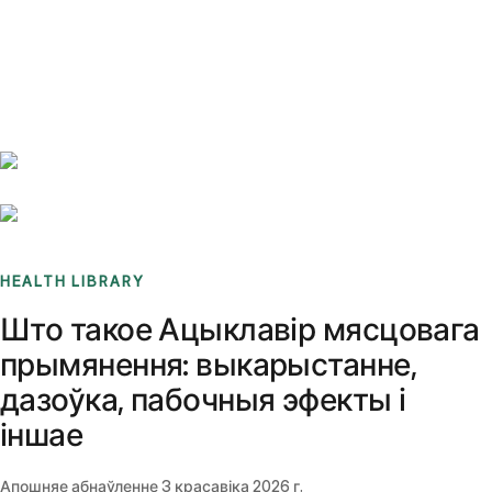
Benchmarks
Stories
FAQ
Sign up / Log in
HEALTH LIBRARY
Што такое Ацыклавір мясцовага
прымянення: выкарыстанне,
дазоўка, пабочныя эфекты і
іншае
Апошняе абнаўленне
3 красавіка 2026 г.