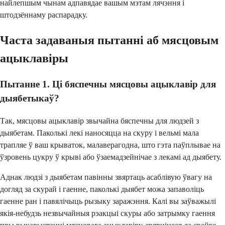
найлепшым чынам адпавядае вашым мэтам лячэння і
штодзённаму распарадку.
Часта задаваныя пытанні аб мясцовым
ацыклавіры
Пытанне 1. Ці бяспечны мясцовы ацыклавір для
дыябетыкаў?
Так, мясцовы ацыклавір звычайна бяспечны для людзей з
дыябетам. Паколькі лекі наносяцца на скуру і вельмі мала
трапляе ў ваш крываток, малаверагодна, што гэта паўплывае на
ўзровень цукру ў крыві або ўзаемадзейнічае з лекамі ад дыябету.
Аднак людзі з дыябетам павінны звяртаць асаблівую ўвагу на
догляд за скурай і гаенне, паколькі дыябет можа запаволіць
гаенне ран і павялічыць рызыку заражэння. Калі вы заўважылі
якія-небудзь незвычайныя рэакцыі скуры або затрымку гаення