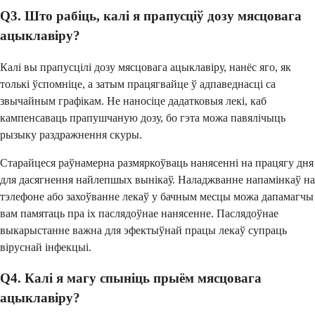
Q3. Што рабіць, калі я прапусціў дозу мясцовага
ацыклавіру?
Калі вы прапусцілі дозу мясцовага ацыклавіру, нанёс яго, як
толькі ўспомніце, а затым працягвайце ў адпаведнасці са
звычайным графікам. Не наносіце дадатковыя лекі, каб
кампенсаваць прапушчаную дозу, бо гэта можа павялічыць
рызыку раздражнення скуры.
Старайцеся раўнамерна размяркоўваць нанясенні на працягу дня
для дасягнення найлепшых вынікаў. Наладжванне напамінкаў на
тэлефоне або захоўванне лекаў у бачным месцы можа дапамагчы
вам памятаць пра іх паслядоўнае нанясенне. Паслядоўнае
выкарыстанне важна для эфектыўнай працы лекаў супраць
віруснай інфекцыі.
Q4. Калі я магу спыніць прыём мясцовага
ацыклавіру?