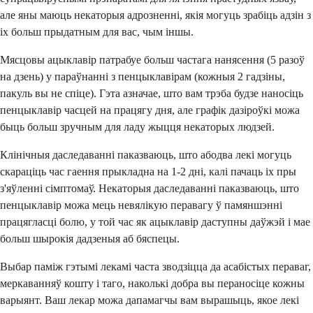
але яны маюць некаторыя адрозненні, якія могуць зрабіць адзін з
іх больш прыдатным для вас, чым іншы.
Мясцовы ацыклавір патрабуе больш частага нанясення (5 разоў
на дзень) у параўнанні з пенцыклавірам (кожныя 2 гадзіны,
пакуль вы не спіце). Гэта азначае, што вам трэба будзе наносіць
пенцыклавір часцей на працягу дня, але графік дазіроўкі можа
быць больш зручным для ладу жыцця некаторых людзей.
Клінічныя даследаванні паказваюць, што абодва лекі могуць
скараціць час гаення прыкладна на 1-2 дні, калі пачаць іх пры
з'яўленні сімптомаў. Некаторыя даследаванні паказваюць, што
пенцыклавір можа мець невялікую перавагу ў памяншэнні
працягласці болю, у той час як ацыклавір даступны даўжэй і мае
больш шырокія дадзеныя аб бяспецы.
Выбар паміж гэтымі лекамі часта зводзіцца да асабістых пераваг,
меркаванняў кошту і таго, наколькі добра вы пераносіце кожны
варыянт. Ваш лекар можа дапамагчы вам вырашыць, якое лекі