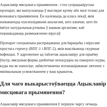
Ацыклавір мясцовага прымянення - гэта супрацьвірусны
прэпарат, які выпускаецца ў выглядзе крэму або мазі толькі для
вонкавага прымянення. Ён належыць да класа лекаў, якія
называюцца нуклеазідавымі аналагамі, што азначае, што ён
імітуе натуральныя рэчывы ў вашым арганізме, каб
перашкаджаць размнажэнню вірусаў.
Прэпарат спецыяльна распрацаваны для барацьбы з вірусамі
простага герпесу (ВПГ-1 і ВПГ-2), якія выклікаюць скурныя
інфекцыі. У адрозненне ад таблетак ацыклавіру для прыёму
ўнутр, мясцовая форма дзейнічае непасрэдна на паверхні скуры,
куды вы яе наносіце, забяспечваючы мэтанакіраванае лячэнне з
мінімальным усмоктваннем у ваш крываток.
Для чаго выкарыстоўваецца Ацыклавір
мясцовага прымянення?
Ацыклавір мясцовага прымянення ў першую чаргу лечыць