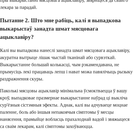
пры выкарыстанні мясцовага ацыклавіру, звярніцеся да свайго
лекара за парадай.
Пытанне 2. Што мне рабіць, калі я выпадкова
выкарыстаў занадта шмат мясцовага
ацыклавіру?
Калі вы выпадкова нанеслі занадта шмат мясцовага ацыклавіру,
акуратна вытрыце лішак чыстай тканінай або сурвэткай.
Выкарыстанне большай колькасці, чым рэкамендавана, не
прымусіць лекі працаваць лепш і нават можа павялічыць рызыку
раздражнення скуры.
Паколькі мясцовы ацыклавір мінімальна ўсмоктваецца ў вашу
кроў, выпадковае празмернае выкарыстанне наўрад ці выкліча
сур'ёзныя сістэмныя эфекты. Аднак, калі вы адчуваеце моцнае
паленне, боль або іншыя непакоячыя сімптомы ў месцы
нанясення, прамыйце вобласць прахалоднай вадой і звяжыцеся
са сваім лекарам, калі сімптомы захоўваюцца.