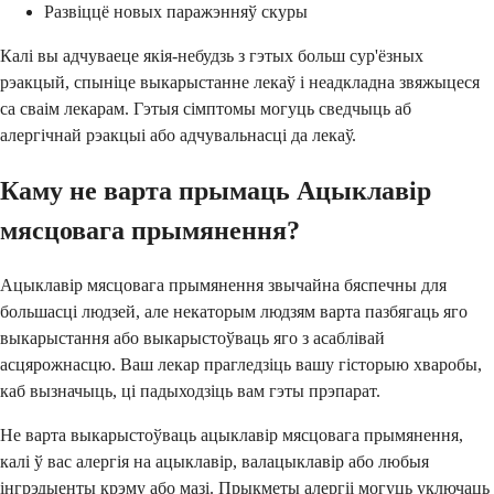
Развіццё новых паражэнняў скуры
Калі вы адчуваеце якія-небудзь з гэтых больш сур'ёзных
рэакцый, спыніце выкарыстанне лекаў і неадкладна звяжыцеся
са сваім лекарам. Гэтыя сімптомы могуць сведчыць аб
алергічнай рэакцыі або адчувальнасці да лекаў.
Каму не варта прымаць Ацыклавір
мясцовага прымянення?
Ацыклавір мясцовага прымянення звычайна бяспечны для
большасці людзей, але некаторым людзям варта пазбягаць яго
выкарыстання або выкарыстоўваць яго з асаблівай
асцярожнасцю. Ваш лекар прагледзіць вашу гісторыю хваробы,
каб вызначыць, ці падыходзіць вам гэты прэпарат.
Не варта выкарыстоўваць ацыклавір мясцовага прымянення,
калі ў вас алергія на ацыклавір, валацыклавір або любыя
інгрэдыенты крэму або мазі. Прыкметы алергіі могуць уключаць