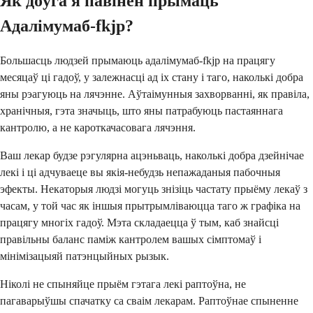
Як доўга я павінен прымаць
Адалімумаб-fkjp?
Большасць людзей прымаюць адалімумаб-fkjp на працягу
месяцаў ці гадоў, у залежнасці ад іх стану і таго, наколькі добра
яны рэагуюць на лячэнне. Аўтаімунныя захворванні, як правіла,
хранічныя, гэта значыць, што яны патрабуюць пастаяннага
кантролю, а не кароткачасовага лячэння.
Ваш лекар будзе рэгулярна ацэньваць, наколькі добра дзейнічае
лекі і ці адчуваеце вы якія-небудзь непажаданыя пабочныя
эфекты. Некаторыя людзі могуць знізіць частату прыёму лекаў з
часам, у той час як іншыя прытрымліваюцца таго ж графіка на
працягу многіх гадоў. Мэта складаецца ў тым, каб знайсці
правільны баланс паміж кантролем вашых сімптомаў і
мінімізацыяй патэнцыйных рызык.
Ніколі не спыняйце прыём гэтага лекі раптоўна, не
пагаварыўшы спачатку са сваім лекарам. Раптоўнае спыненне