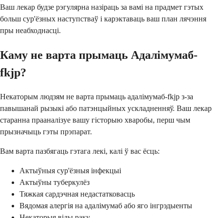
Ваш лекар будзе рэгулярна назіраць за вамі на прадмет гэтых
больш сур'ёзных наступстваў і карэктаваць ваш план лячэння
пры неабходнасці.
Каму не варта прымаць Адалімумаб-
fkjp?
Некаторым людзям не варта прымаць адалімумаб-fkjp з-за
павышанай рызыкі або патэнцыйных ускладненняў. Ваш лекар
старанна прааналізуе вашу гісторыю хваробы, перш чым
прызначыць гэты прэпарат.
Вам варта пазбягаць гэтага лекі, калі ў вас ёсць:
Актыўныя сур'ёзныя інфекцыі
Актыўны туберкулёз
Тяжкая сардэчная недастатковасць
Вядомая алергія на адалімумаб або яго інгрэдыенты
Некаторыя віды раку