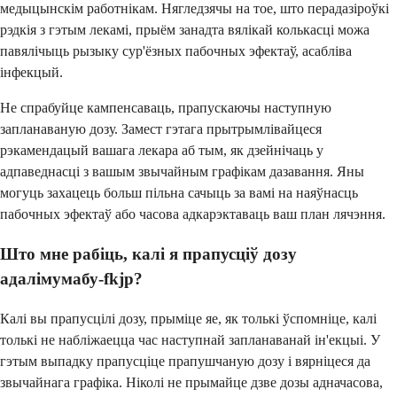
медыцынскім работнікам. Нягледзячы на тое, што перадазіроўкі
рэдкія з гэтым лекамі, прыём занадта вялікай колькасці можа
павялічыць рызыку сур'ёзных пабочных эфектаў, асабліва
інфекцый.
Не спрабуйце кампенсаваць, прапускаючы наступную
запланаваную дозу. Замест гэтага прытрымлівайцеся
рэкамендацый вашага лекара аб тым, як дзейнічаць у
адпаведнасці з вашым звычайным графікам дазавання. Яны
могуць захацець больш пільна сачыць за вамі на наяўнасць
пабочных эфектаў або часова адкарэктаваць ваш план лячэння.
Што мне рабіць, калі я прапусціў дозу
адалімумабу-fkjp?
Калі вы прапусцілі дозу, прыміце яе, як толькі ўспомніце, калі
толькі не набліжаецца час наступнай запланаванай ін'екцыі. У
гэтым выпадку прапусціце прапушчаную дозу і вярніцеся да
звычайнага графіка. Ніколі не прымайце дзве дозы адначасова,