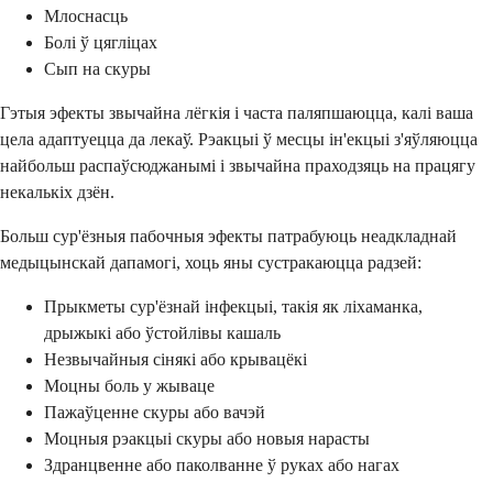
Млоснасць
Болі ў цягліцах
Сып на скуры
Гэтыя эфекты звычайна лёгкія і часта паляпшаюцца, калі ваша
цела адаптуецца да лекаў. Рэакцыі ў месцы ін'екцыі з'яўляюцца
найбольш распаўсюджанымі і звычайна праходзяць на працягу
некалькіх дзён.
Больш сур'ёзныя пабочныя эфекты патрабуюць неадкладнай
медыцынскай дапамогі, хоць яны сустракаюцца радзей:
Прыкметы сур'ёзнай інфекцыі, такія як ліхаманка,
дрыжыкі або ўстойлівы кашаль
Незвычайныя сінякі або крывацёкі
Моцны боль у жываце
Пажаўценне скуры або вачэй
Моцныя рэакцыі скуры або новыя нарасты
Здранцвенне або паколванне ў руках або нагах