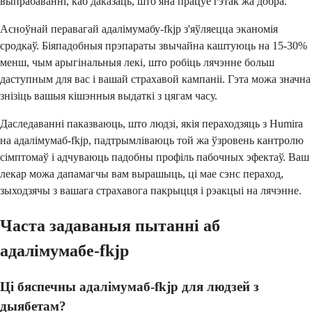
выпрабаванні, каб даказаць, што яна працуе гэтак жа добра.
Асноўнай перавагай адалімумабу-fkjp з'яўляецца эканомія
сродкаў. Біяпадобныя прэпараты звычайна каштуюць на 15-30%
менш, чым арыгінальныя лекі, што робіць лячэнне больш
даступным для вас і вашай страхавой кампаніі. Гэта можа значна
знізіць вашыя кішэнныя выдаткі з цягам часу.
Даследаванні паказваюць, што людзі, якія пераходзяць з Humira
на адалімумаб-fkjp, падтрымліваюць той жа ўзровень кантролю
сімптомаў і адчуваюць падобны профіль пабочных эфектаў. Ваш
лекар можа дапамагчы вам вырашыць, ці мае сэнс пераход,
зыходзячы з вашага страхавога пакрыцця і рэакцыі на лячэнне.
Часта задаваныя пытанні аб
адалімумабе-fkjp
Ці бяспечны адалімумаб-fkjp для людзей з
дыябетам?