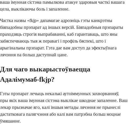
ваша імунная сістэма памылкова атакуе здаровыя часткі вашага
цела, выклікаючы боль і запаленне.
Частка назвы «fkjp» дапамагае адрозніць гэты канкрэтны
біяпадобны прэпарат ад іншых версій. Біяпадобныя прэпараты
праходзяць строгія выпрабаванні, каб гарантаваць, што яны
забяспечваюць тыя ж перавагі і профіль бяспекі, што і
арыгінальны прэпарат. Гэта дае вам доступ да эфектыўнага
лячэння па больш даступнай цане.
Для чаго выкарыстоўваецца
Адалімумаб-fkjp?
Гэты прэпарат лечыць некалькі аутоіммунных захворванняў,
пры якіх ваша імунная сістэма выклікае шкоднае запаленне. Ваш
лекар прызначае яго, калі іншыя метады лячэння не прынеслі
дастатковага палягчэння або калі вам патрэбна больш моцнае
ўмяшанне.