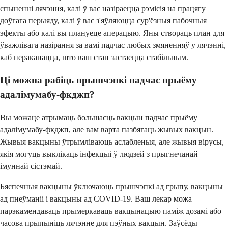
спыненні лячэння, калі ў вас назіраецца рэмісія на працягу
доўгага перыяду, калі ў вас з'яўляюцца сур'ёзныя пабочныя
эфекты або калі вы плануеце аперацыю. Яны створаць план для
ўважлівага назірання за вамі падчас любых змяненняў у лячэнні,
каб пераканацца, што ваш стан застаецца стабільным.
Ці можна рабіць прышчэпкі падчас прыёму
адалімумабу-фкджп?
Вы можаце атрымаць большасць вакцын падчас прыёму
адалімумабу-фкджп, але вам варта пазбягаць жывых вакцын.
Жывыя вакцыны ўтрымліваюць аслабленыя, але жывыя вірусы,
якія могуць выклікаць інфекцыі ў людзей з прыгнечанай
імуннай сістэмай.
Бяспечныя вакцыны ўключаюць прышчэпкі ад грыпу, вакцыны
ад пнеўманіі і вакцыны ад COVID-19. Ваш лекар можа
парэкамендаваць прымеркаваць вакцынацыю паміж дозамі або
часова прыпыніць лячэнне для пэўных вакцын. Заўсёды