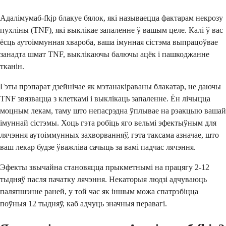
Адалімумаб-fkjp блакуе бялок, які называецца фактарам некрозу
пухліны (TNF), які выклікае запаленне ў вашым целе. Калі ў вас
ёсць аутоіммунная хвароба, ваша імунная сістэма выпрацоўвае
занадта шмат TNF, выклікаючы балючы ацёк і пашкоджанне
тканін.
Гэты прэпарат дзейнічае як мэтанакіраваны блакатар, не даючы
TNF звязвацца з клеткамі і выклікаць запаленне. Ён лічыцца
моцным лекам, таму што непасрэдна ўплывае на рэакцыю вашай
імуннай сістэмы. Хоць гэта робіць яго вельмі эфектыўным для
лячэння аутоіммунных захворванняў, гэта таксама азначае, што
ваш лекар будзе ўважліва сачыць за вамі падчас лячэння.
Эфекты звычайна становяцца прыкметнымі на працягу 2-12
тыдняў пасля пачатку лячэння. Некаторыя людзі адчуваюць
паляпшэнне раней, у той час як іншым можа спатрэбіцца
поўныя 12 тыдняў, каб адчуць значныя перавагі.