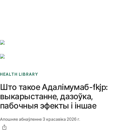
Benchmarks
Stories
FAQ
Sign up / Log in
HEALTH LIBRARY
Што такое Адалімумаб-fkjp:
выкарыстанне, дазоўка,
пабочныя эфекты і іншае
Апошняе абнаўленне
3 красавіка 2026 г.