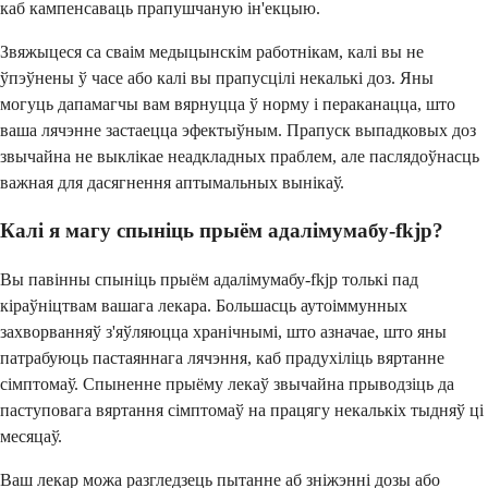
каб кампенсаваць прапушчаную ін'екцыю.
Звяжыцеся са сваім медыцынскім работнікам, калі вы не
ўпэўнены ў часе або калі вы прапусцілі некалькі доз. Яны
могуць дапамагчы вам вярнуцца ў норму і пераканацца, што
ваша лячэнне застаецца эфектыўным. Прапуск выпадковых доз
звычайна не выклікае неадкладных праблем, але паслядоўнасць
важная для дасягнення аптымальных вынікаў.
Калі я магу спыніць прыём адалімумабу-fkjp?
Вы павінны спыніць прыём адалімумабу-fkjp толькі пад
кіраўніцтвам вашага лекара. Большасць аутоіммунных
захворванняў з'яўляюцца хранічнымі, што азначае, што яны
патрабуюць пастаяннага лячэння, каб прадухіліць вяртанне
сімптомаў. Спыненне прыёму лекаў звычайна прыводзіць да
паступовага вяртання сімптомаў на працягу некалькіх тыдняў ці
месяцаў.
Ваш лекар можа разгледзець пытанне аб зніжэнні дозы або