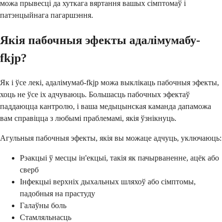
можа прывесці да хуткага вяртання вашых сімптомаў і
патэнцыйнага пагаршэння.
Якія пабочныя эфекты адалімумабу-
fkjp?
Як і ўсе лекі, адалімумаб-fkjp можа выклікаць пабочныя эфекты,
хоць не ўсе іх адчуваюць. Большасць пабочных эфектаў
паддаюцца кантролю, і ваша медыцынская каманда дапаможа
вам справіцца з любымі праблемамі, якія ўзнікнуць.
Агульныя пабочныя эфекты, якія вы можаце адчуць, уключаюць:
Рэакцыі ў месцы ін'екцыі, такія як пачырваненне, ацёк або
сверб
Інфекцыі верхніх дыхальных шляхоў або сімптомы,
падобныя на прастуду
Галаўны боль
Стамляльнасць