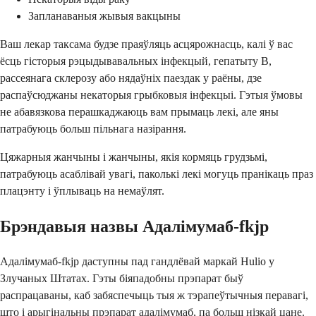
Запланаваныя жывыя вакцыны
Ваш лекар таксама будзе праяўляць асцярожнасць, калі ў вас
ёсць гісторыя рэцыдывавальных інфекцый, гепатыту B,
рассеянага склерозу або нядаўніх паездак у раёны, дзе
распаўсюджаны некаторыя грыбковыя інфекцыі. Гэтыя ўмовы
не абавязкова перашкаджаюць вам прымаць лекі, але яны
патрабуюць больш пільнага назірання.
Цяжарныя жанчыны і жанчыны, якія кормяць грудзьмі,
патрабуюць асаблівай увагі, паколькі лекі могуць пранікаць праз
плацэнту і ўплываць на немаўлят.
Брэндавыя назвы Адалімумаб-fkjp
Адалімумаб-fkjp даступны пад гандлёвай маркай Hulio у
Злучаных Штатах. Гэты біяпадобны прэпарат быў
распрацаваны, каб забяспечыць тыя ж тэрапеўтычныя перавагі,
што і арыгінальны прэпарат адалімумаб, па больш нізкай цане.