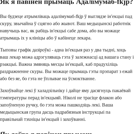
Як я павінен прымаць Адалімумаб-fkjp?
Вы будзеце атрымліваць адалімумаб-fkjp ў выглядзе ін'екцыі пад
скуру, звычайна ў сцягно або жывот. Ваш медыцынскі работнік
навучыць вас, як рабіць ін'екцыі сабе дома, або вы можаце
атрымаць іх у клініцы або ў кабінеце лекара.
Тыповы графік дазіроўкі - адна ін'екцыя раз у два тыдні, хоць
ваш лекар можа адрэгуляваць гэта ў залежнасці ад вашага стану і
рэакцыі. Важна змяняць месцы ін'екцый, каб прадухіліць
раздражненне скуры. Вы можаце прымаць гэты прэпарат з ежай
або без яе, бо гэта не ўплывае на ўсмоктванне.
Захоўвайце лекі ў халадзільніку і дайце яму дасягнуць пакаёвай
тэмпературы перад ін'екцыяй. Ніколі не трасіце флакон або
запоўненую ручку, бо гэта можа пашкодзіць лекі. Ваша
медыцынская група дасць падрабязныя інструкцыі па
правільнай тэхніцы ін'екцый і захоўванні.