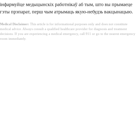
інфармуйце медыцынскіх работнікаў аб тым, што вы прымаеце
гэты прэпарат, перш чым атрымаць якую-небудзь вакцынацыю.
Medical Disclaimer:
This article is for informational purposes only and does not constitute
medical advice. Always consult a qualified healthcare provider for diagnosis and treatment
decisions. If you are experiencing a medical emergency, call 911 or go to the nearest emergency
room immediately.