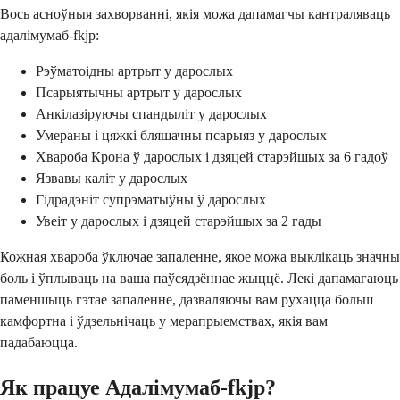
Вось асноўныя захворванні, якія можа дапамагчы кантраляваць
адалімумаб-fkjp:
Рэўматоідны артрыт у дарослых
Псарыятычны артрыт у дарослых
Анкілазіруючы спандыліт у дарослых
Умераны і цяжкі бляшачны псарыяз у дарослых
Хвароба Крона ў дарослых і дзяцей старэйшых за 6 гадоў
Язвавы каліт у дарослых
Гідрадэніт супрэматыўны ў дарослых
Увеіт у дарослых і дзяцей старэйшых за 2 гады
Кожная хвароба ўключае запаленне, якое можа выклікаць значны
боль і ўплываць на ваша паўсядзённае жыццё. Лекі дапамагаюць
паменшыць гэтае запаленне, дазваляючы вам рухацца больш
камфортна і ўдзельнічаць у мерапрыемствах, якія вам
падабаюцца.
Як працуе Адалімумаб-fkjp?