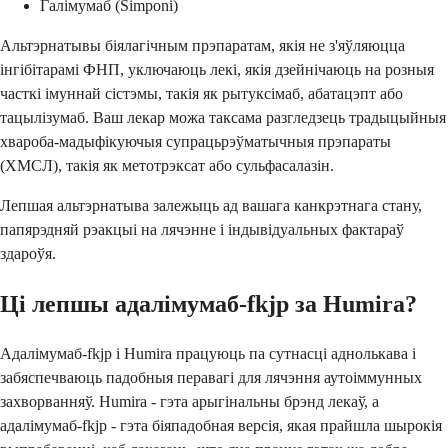
Галімумаб (Simponi)
Альтэрнатывы біялагічным прэпаратам, якія не з'яўляюцца
інгібітарамі ФНП, уключаюць лекі, якія дзейнічаюць на розныя
часткі імуннай сістэмы, такія як рытуксімаб, абатацэпт або
тацылізумаб. Ваш лекар можа таксама разгледзець традыцыйныя
хвароба-мадыфікуючыя супрацьрэўматычныя прэпараты
(ХМСЛ), такія як метотрэксат або сульфасалазін.
Лепшая альтэрнатыва залежыць ад вашага канкрэтнага стану,
папярэдняй рэакцыі на лячэнне і індывідуальных фактараў
здароўя.
Ці лепшы адалімумаб-fkjp за Humira?
Адалімумаб-fkjp і Humira працуюць па сутнасці аднолькава і
забяспечваюць падобныя перавагі для лячэння аутоіммунных
захворванняў. Humira - гэта арыгінальны брэнд лекаў, а
адалімумаб-fkjp - гэта біяпадобная версія, якая прайшла шырокія