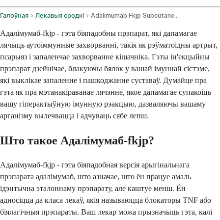
Галоўная
Лекавыя сродкі
Adalimumab Fkjp Subcutaneous Route
Адалімумаб-fkjp - гэта біяпадобны прэпарат, які дапамагае
лячыць аутоіммунные захворванні, такія як рэўматоідны артрыт,
псарыяз і запаленчае захворванне кішачніка. Гэты ін'екцыйны
прэпарат дзейнічае, блакуючы бялок у вашай імуннай сістэме,
які выклікае запаленне і пашкоджанне суставаў. Думайце пра
гэта як пра мэтанакіраванае лячэнне, якое дапамагае супакоіць
вашу гіперактыўную імунную рэакцыю, дазваляючы вашаму
арганізму вылечвацца і адчуваць сябе лепш.
Што такое Адалімумаб-fkjp?
Адалімумаб-fkjp - гэта біяпадобная версія арыгінальнага
прэпарата адалімумаб, што азначае, што ён працуе амаль
ідэнтычна эталоннаму прэпарату, але каштуе менш. Ён
адносіцца да класа лекаў, якія называюцца блокаторы TNF або
біялагічныя прэпараты. Ваш лекар можа прызначыць гэта, калі