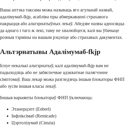
Ваша аптэка таксама можа называць яго агульнай назвай,
адалімумаб-fkjp, асабліва пры абмеркаванні страхавога
пакрыцця або альтэрнатыўных лекаў. Абедзве назвы адносяцца
да аднаго і таго ж лекі, таму не хвалюйцеся, калі вы ўбачыце
розныя тэрміны на вашым рэцэпце або страхавых дакументах.
Альтэрнатывы Адалімумаб-fkjp
Існуе некалькі альтэрнатыў, калі адалімумаб-fkjp вам не
падыходзіць або не забяспечвае адэкватнае палягчэнне
сімптомаў. Ваш лекар можа разгледзець іншыя блокаторы ФНП
або зусім іншыя класы лекаў.
Іншыя варыянты блокатораў ФНП ўключаюць:
Этанерцэпт (Enbrel)
Інфліксімаб (Remicade)
Цэртолізумаб (Cimzia)