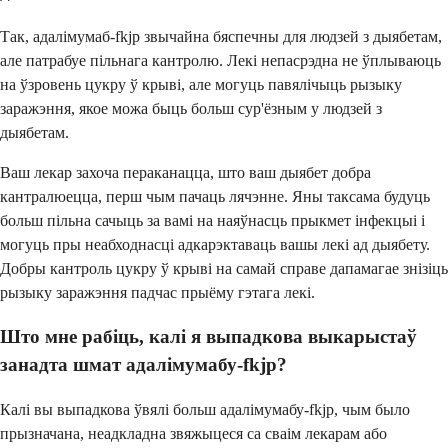
Так, адалімумаб-fkjp звычайна бяспечны для людзей з дыябетам,
але патрабуе пільнага кантролю. Лекі непасрэдна не ўплываюць
на ўзровень цукру ў крыві, але могуць павялічыць рызыку
заражэння, якое можа быць больш сур'ёзным у людзей з
дыябетам.
Ваш лекар захоча пераканацца, што ваш дыябет добра
кантралюецца, перш чым пачаць лячэнне. Яны таксама будуць
больш пільна сачыць за вамі на наяўнасць прыкмет інфекцыі і
могуць пры неабходнасці адкарэктаваць вашы лекі ад дыябету.
Добры кантроль цукру ў крыві на самай справе дапамагае знізіць
рызыку заражэння падчас прыёму гэтага лекі.
Што мне рабіць, калі я выпадкова выкарыстаў
занадта шмат адалімумабу-fkjp?
Калі вы выпадкова ўвялі больш адалімумабу-fkjp, чым было
прызначана, неадкладна звяжыцеся са сваім лекарам або