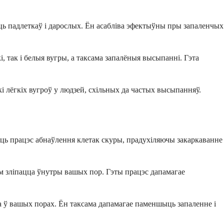
ць падлеткаў і дарослых. Ён асабліва эфектыўны пры запаленчых
, так і белыя вугры, а таксама запалёныя высыпанні. Гэта
кі лёгкіх вугроў у людзей, схільных да частых высыпанняў.
ваць працэс абнаўлення клетак скуры, прадухіляючы закаркаванне
ім зліпацца ўнутры вашых пор. Гэты працэс дапамагае
ка ў вашых порах. Ён таксама дапамагае паменшыць запаленне і