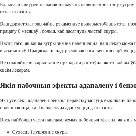
Большасць людзей пачынаюць бачыць паляпшэнне стану вугроў на
гэтага лячэння.
Ваш дэрматолаг звычайна рэкамендуе выкарыстоўваць гэты прэпа
працягу 6 месяцаў і больш, каб дасягнуць чыстай скуры.
Пасля таго, як вашы вугры значна палепшацца, ваш лекар можа 
высыпанняў. Працягласць падтрымліваючага лячэння вар'іруецца 
Не спыняйце выкарыстанне прэпарата раптоўна, як толькі вы ўб
сваім лекарам.
Якія пабочныя эфекты адапалену і бензо
Як і ўсе лекі, адапален і бензоіл пераксіду могуць выклікаць 
паляпшаюцца, калі ваша скура адаптуецца да лячэння.
Вось найбольш часта паведамляемыя пабочныя эфекты, якія вы 
Сухасць і лушчэнне скуры