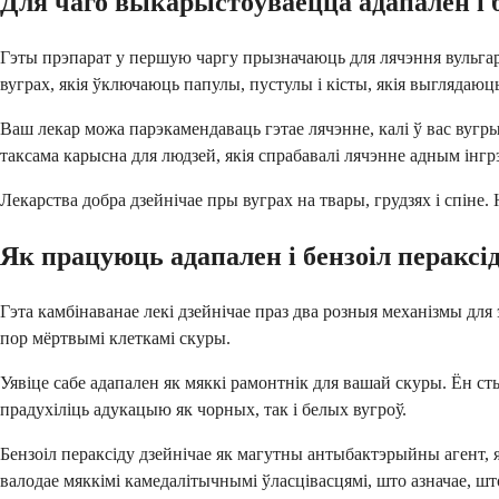
Для чаго выкарыстоўваецца адапален і б
Гэты прэпарат у першую чаргу прызначаюць для лячэння вульгар
вуграх, якія ўключаюць папулы, пустулы і кісты, якія выглядаюц
Ваш лекар можа парэкамендаваць гэтае лячэнне, калі ў вас вугры
таксама карысна для людзей, якія спрабавалі лячэнне адным інг
Лекарства добра дзейнічае пры вуграх на твары, грудзях і спіне
Як працуюць адапален і бензоіл пераксі
Гэта камбінаванае лекі дзейнічае праз два розныя механізмы дл
пор мёртвымі клеткамі скуры.
Уявіце сабе адапален як мяккі рамонтнік для вашай скуры. Ён с
прадухіліць адукацыю як чорных, так і белых вугроў.
Бензоіл пераксіду дзейнічае як магутны антыбактэрыйны агент, 
валодае мяккімі камедалітычнымі ўласцівасцямі, што азначае, ш