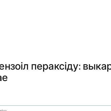
ензоіл пераксіду: выка
ае
Adapalene And Benzoyl Peroxide Topical Application Route