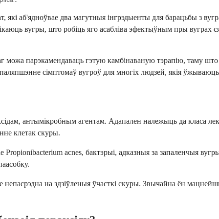
, які аб'ядноўвае два магутныя інгрэдыенты для барацьбы з вугра
каюць вугры, што робіць яго асабліва эфектыўным пры вуграх ся
г можа парэкамендаваць гэтую камбінаваную тэрапію, таму што ян
аляпшэнне сімптомаў вугроў для многіх людзей, якія ўжываюць 
аксідам, антымікробным агентам. Адапален належыць да класа лек
нне клетак скуры.
ае Propionibacterium acnes, бактэрыі, адказныя за запаленчыя ву
паасобку.
це непасрэдна на здзіўленыя ўчасткі скуры. Звычайна ён мацней