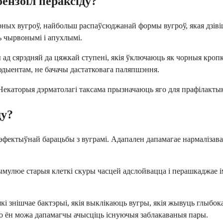
ензоіл пераксіду?
ных вугроў, найбольш распаўсюджанай формы вугроў, якая дзіві
ь чырвонымі і апухлымі.
 ад сярэдняй да цяжкай ступені, якія ўключаюць як чорныя кропкі
рэдыентам, не бачачы дастатковага паляпшэння.
. Некаторыя дэрматолагі таксама прызначаюць яго для прафілакты
ду?
я эфектыўнай барацьбы з вуграмі. Адапален дапамагае нармаліза
тымулюе старыя клеткі скуры часцей адслойвацца і перашкаджае 
які знішчае бактэрыі, якія выклікаюць вугры, якія жывуць глыбо
то ён можа дапамагчы ачысціць існуючыя заблакаваныя пары.