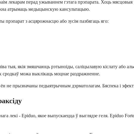
ім лекарам перад ужываннем гэтага прэпарата. Хоць мясцовыя р
ажна атрымаць медыцынскую кансультацыю.
ы прэпарат з асцярожнасцю або зусім пазбягаць яго:
іва тыя, якія змяшчаюць рэтыноіды, саліцылавую кіслату або аль
х сродкаў можа выклікаць моцнае раздражненне.
і ён не прызначаны педыятрычным дэрматолагам. Бяспека і эфект
раксіду
ага лекі - Epiduo, якое выпускаецца ў выглядзе геля. Epiduo Fo