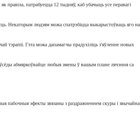
к правіла, патрабуецца 12 тыдняў, каб убачыць усе перавагі
сць. Некаторым людзям можа спатрэбіцца выкарыстоўваць яго на
ай тэрапіі. Гэта можа дапамагчы прадухіліць з'яўленне новых
Заўсёды абмяркоўвайце любыя змены ў вашым плане лячэння са
жаныя пабочныя эфекты звязаны з раздражненнем скуры і звычайна