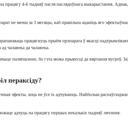
 працягу 4-6 тыдняў пасля паслядоўнага выкарыстання. Аднак, я
рат не менш за 3 месяцы, каб правільна ацаніць яго эфектыўна
прапанаваць працягнуць прыём прэпарата ў якасці падтрымліваюч
ад чалавека да чалавека.
ачыце паляпшэнне, бо гэта можа прывесці да вяртання вугроў. 
іл пераксіду?
пабочныя эфекты, хоць не ўсе іх адчуваюць. Найбольш распаўсюд
можаце адчуць на працягу першых некалькіх тыдняў лячэння: