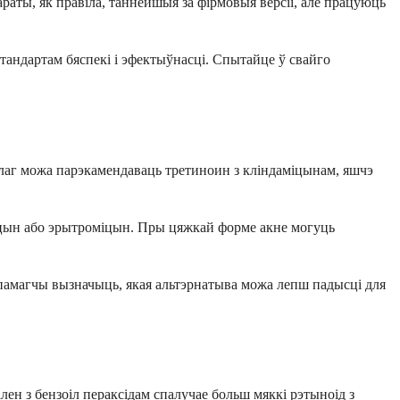
аты, як правіла, таннейшыя за фірмовыя версіі, але працуюць
тандартам бяспекі і эфектыўнасці. Спытайце ў свайго
олаг можа парэкамендаваць третиноин з кліндаміцынам, яшчэ
міцын або эрытроміцын. Пры цяжкай форме акне могуць
памагчы вызначыць, якая альтэрнатыва можа лепш падысці для
ен з бензоіл пераксідам спалучае больш мяккі рэтыноід з