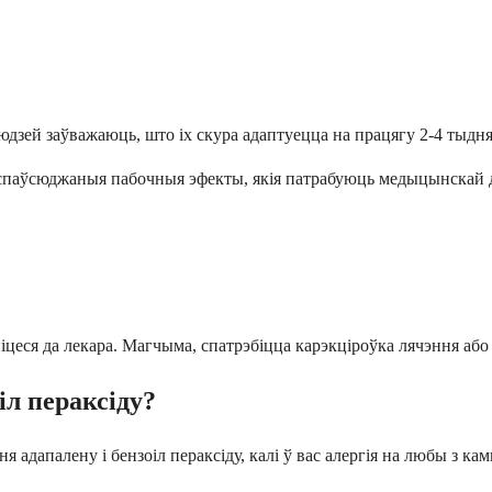
дзей заўважаюць, што іх скура адаптуецца на працягу 2-4 тыдня
аспаўсюджаныя пабочныя эфекты, якія патрабуюць медыцынскай 
іцеся да лекара. Магчыма, спатрэбіцца карэкціроўка лячэння або
іл пераксіду?
я адапалену і бензоіл пераксіду, калі ў вас алергія на любы з 