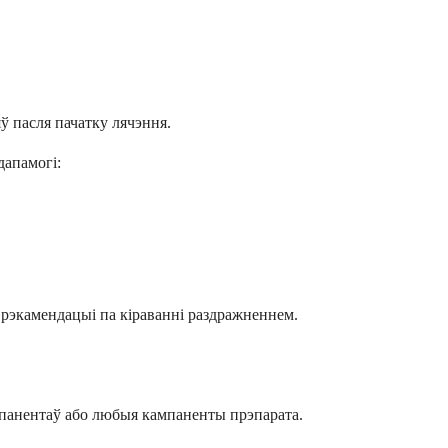
ў пасля пачатку лячэння.
дапамогі:
 рэкамендацыі па кіраванні раздражненнем.
кампанентаў або любыя кампаненты прэпарата.