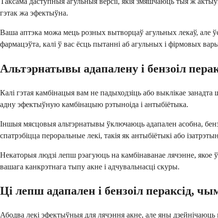
Таксама даступныя агульныя версіі, якія змяшчаюць тыя ж актыў
гэтак жа эфектыўна.
Ваша аптэка можа мець розных вытворцаў агульных лекаў, але ў
фармацэўта, калі ў вас ёсць пытанні аб агульных і фірмовых вар
Альтэрнатывы адапалену і бензоіл перак
Калі гэтая камбінацыя вам не падыходзіць або выклікае занадта
адну эфектыўную камбінацыю рэтыноіда і антыбіётыка.
Іншыя мясцовыя альтэрнатывы ўключаюць адапален асобна, бензо
спатрэбіцца пероральные лекі, такія як антыбіётыкі або ізатрэтын
Некаторыя людзі лепш рэагуюць на камбінаванае лячэнне, якое
вашага канкрэтнага тыпу акне і адчувальнасці скуры.
Ці лепш адапален і бензоіл пераксід, ч
Абодва лекі эфектыўныя для лячэння акне, але яны дзейнічаюць 