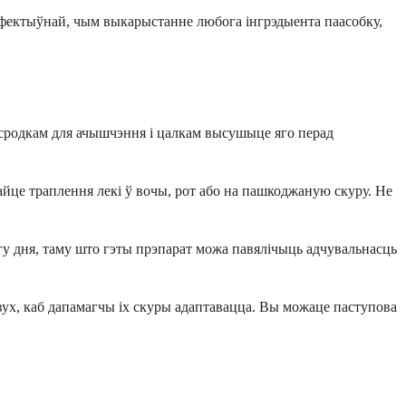
эфектыўнай, чым выкарыстанне любога інгрэдыента паасобку,
м сродкам для ачышчэння і цалкам высушыце яго перад
айце траплення лекі ў вочы, рот або на пашкоджаную скуру. Не
гу дня, таму што гэты прэпарат можа павялічыць адчувальнасць
вух, каб дапамагчы іх скуры адаптавацца. Вы можаце паступова