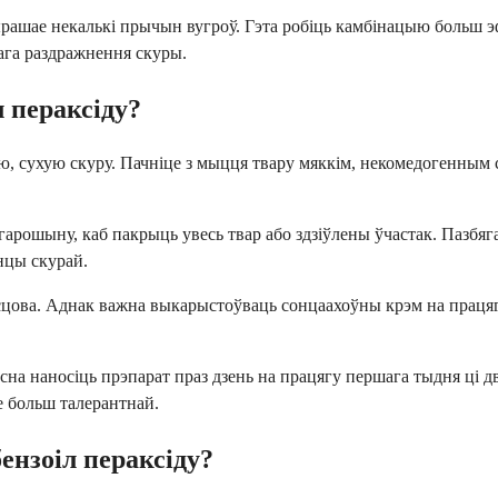
ырашае некалькі прычын вугроў. Гэта робіць камбінацыю больш 
ага раздражнення скуры.
л пераксіду?
стую, сухую скуру. Пачніце з мыцця твару мяккім, некомедогенны
гарошыну, каб пакрыць увесь твар або здзіўлены ўчастак. Пазбяг
онцы скурай.
ясцова. Аднак важна выкарыстоўваць сонцаахоўны крэм на праця
на наносіць прэпарат праз дзень на працягу першага тыдня ці д
е больш талерантнай.
ензоіл пераксіду?