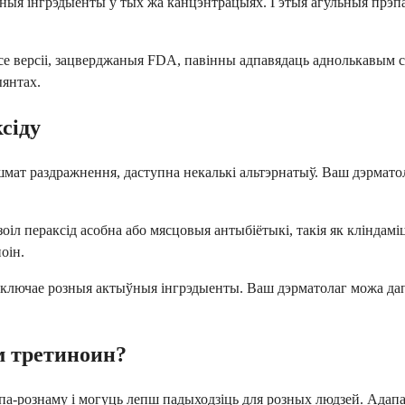
ныя інгрэдыенты ў тых жа канцэнтрацыях. Гэтыя агульныя прэпар
се версіі, зацверджаныя FDA, павінны адпавядаць аднолькавым с
ыянтах.
сіду
 шмат раздражнення, даступна некалькі альтэрнатыў. Ваш дэрмат
іл пераксід асобна або мясцовыя антыбіётыкі, такія як клінда
оін.
 ўключае розныя актыўныя інгрэдыенты. Ваш дэрматолаг можа да
ым третиноин?
па-рознаму і могуць лепш падыходзіць для розных людзей. Адапал