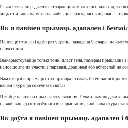
Разам гэтыя інгрэдыенты ствараюць комплексны падыход, які в
хоць гэта таксама можа павялічыць верагоднасць першапачатков
Як я павінен прымаць адапален і бензоі
Наносіце гэта лекі адзін раз у дзень, пажадана ўвечары, на чы
нанясеннем.
Выкарыстоўвайце толькі тонкі пласт геля, памерам прыкладна з 
наносіце яго на ўчасткі з парэзамі, драпінамі або абгарэлай на с
Вам не трэба прымаць гэты прэпарат з ежай, бо ён наносіцца м
вашай скуры да сонечнага святла.
Пачніце павольна пры пачатку лячэння. Некаторым людзям карыс
павялічваць да штодзённага выкарыстання, калі ваша скура стан
Як доўга я павінен прымаць адапален і б