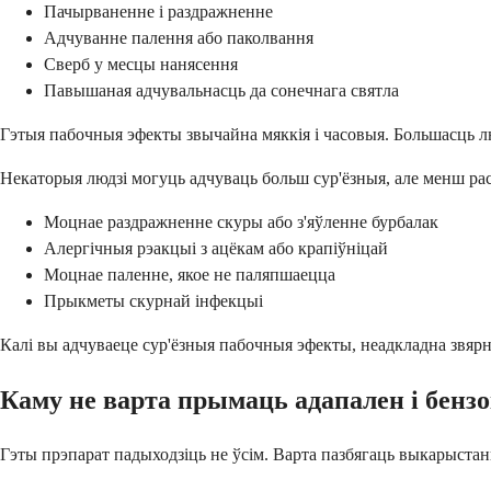
Пачырваненне і раздражненне
Адчуванне палення або паколвання
Сверб у месцы нанясення
Павышаная адчувальнасць да сонечнага святла
Гэтыя пабочныя эфекты звычайна мяккія і часовыя. Большасць лю
Некаторыя людзі могуць адчуваць больш сур'ёзныя, але менш р
Моцнае раздражненне скуры або з'яўленне бурбалак
Алергічныя рэакцыі з ацёкам або крапіўніцай
Моцнае паленне, якое не паляпшаецца
Прыкметы скурнай інфекцыі
Калі вы адчуваеце сур'ёзныя пабочныя эфекты, неадкладна звярн
Каму не варта прымаць адапален і бензо
Гэты прэпарат падыходзіць не ўсім. Варта пазбягаць выкарыстанн