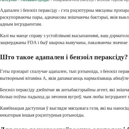
Адапален і бензоіл пераксіду - гэта рэцэптурны мясцовы прэпарат
раскупорваючы пары, адначасова знішчаючы бактэрыі, якія выклі
адным інгрэдыентам.
Калі вы маеце справу з устойлівымі высыпаннямі, ваш дэрматола
зацверджаны FDA і быў шырока вывучаны, паказваючы значнае п
Што такое адапален і бензоіл пераксіду?
Гэты прэпарат спалучае адапален, тып рэтыноіда, з бензоіл пер
вытворнымі вітаміна А, якія дапамагаюць нармалізаваць абнаўле
Бензоіл пераксіду дзейнічае як антыбактэрыйны агент, які знішч
больш поўны падыход да лячэння вугроў, чым любы інгрэдыент 
Камбінацыя даступная ў выглядзе мясцовага геля, які вы наносі
некаторыя іншыя рэцэптурныя рэтыноіды.