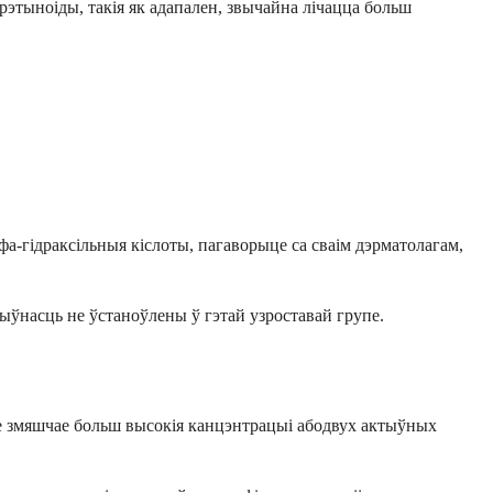
этыноіды, такія як адапален, звычайна лічацца больш
фа-гідраксільныя кіслоты, пагаворыце са сваім дэрматолагам,
ыўнасць не ўстаноўлены ў гэтай узроставай групе.
rte змяшчае больш высокія канцэнтрацыі абодвух актыўных