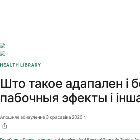
Benchmarks
Stories
FAQ
Sign up / Log in
HEALTH LIBRARY
Што такое адапален і б
пабочныя эфекты і інш
Апошняе абнаўленне
3 красавіка 2026 г.
Галоўная
Лекавыя сродкі