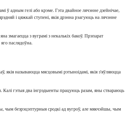
мі ў адным гелі або крэме. Гэта двайное лячэнне дзейнічае,
рэдняй і цяжкай ступені, якія дрэнна рэагуюць на лячэнне
а змагаецца з вуграмі з некалькіх бакоў. Прэпарат
яго паслядоўна.
аў, якія называюцца мясцовымі рэтыноідамі, якія з'яўляюцца
гры. Калі гэтыя два інгрэдыенты працуюць разам, яны ствараюць
шы, чым безрэцэптурныя сродкі ад вугроў, але мякчэйшы, чым