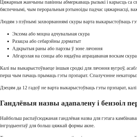
Цяжарныя жанчыны павінны абмеркаваць рызыкі і карысць са сва
бяспечнымі, чым пероральныя рэтыноіды падчас цяжарнасці, в
Людям з пэўнымі захворваннямі скуры варта выкарыстоўваць гэт
Экзэма або моцна адчувальная скура
Разацэа або себарэйны дэрматыт
Адкрытыя раны або парэзы ў зоне лячэння
Абгарэлая на сонцы або нядаўна апрацаваная воскам скура
Калі вы выкарыстоўваеце іншыя сродкі для лячэння вугроў, асабл
перш чым пачаць прымаць гэты прэпарат. Спалучэнне некаторы
Дзецям да 12 гадоў не варта выкарыстоўваць гэты прэпарат, кал
Гандлёвыя назвы адапалену і бензоіл пе
Найбольш распаўсюджаная гандлёвая назва для гэтага камбінаван
інгрэдыентаў для больш цяжкай формы акне.