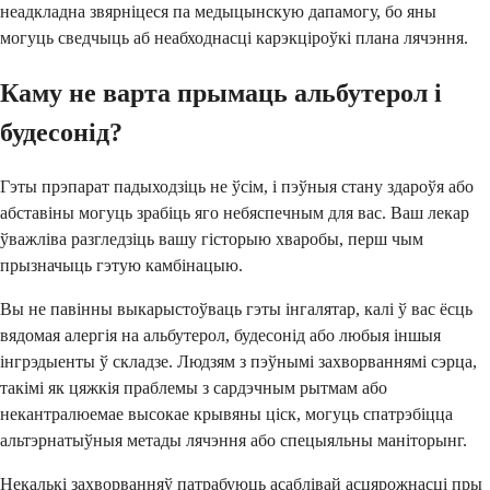
неадкладна звярніцеся па медыцынскую дапамогу, бо яны
могуць сведчыць аб неабходнасці карэкціроўкі плана лячэння.
Каму не варта прымаць альбутерол і
будесонід?
Гэты прэпарат падыходзіць не ўсім, і пэўныя стану здароўя або
абставіны могуць зрабіць яго небяспечным для вас. Ваш лекар
ўважліва разгледзіць вашу гісторыю хваробы, перш чым
прызначыць гэтую камбінацыю.
Вы не павінны выкарыстоўваць гэты інгалятар, калі ў вас ёсць
вядомая алергія на альбутерол, будесонід або любыя іншыя
інгрэдыенты ў складзе. Людзям з пэўнымі захворваннямі сэрца,
такімі як цяжкія праблемы з сардэчным рытмам або
некантралюемае высокае крывяны ціск, могуць спатрэбіцца
альтэрнатыўныя метады лячэння або спецыяльны маніторынг.
Некалькі захворванняў патрабуюць асаблівай асцярожнасці пры