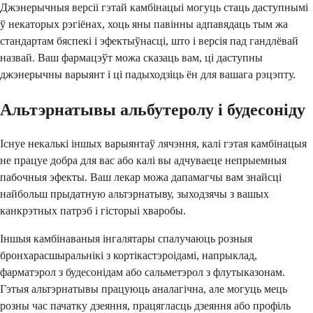
Джэнерычныя версіі гэтай камбінацыі могуць стаць даступнымі
ў некаторых рэгіёнах, хоць яны павінны адпавядаць тым жа
стандартам бяспекі і эфектыўнасці, што і версія пад гандлёвай
назвай. Ваш фармацэўт можа сказаць вам, ці даступны
джэнерычны варыянт і ці падыходзіць ён для вашага рэцэпту.
Альтэрнатывы альбутеролу і будесоніду
Існуе некалькі іншых варыянтаў лячэння, калі гэтая камбінацыя
не працуе добра для вас або калі вы адчуваеце непрыемныя
пабочныя эфекты. Ваш лекар можа дапамагчы вам знайсці
найбольш прыдатную альтэрнатыву, зыходзячы з вашых
канкрэтных патрэб і гісторыі хваробы.
Іншыя камбінаваныя інгалятары спалучаюць розныя
бронхарасшыральнікі з кортікастэроідамі, напрыклад,
фарматэрол з будесонідам або сальметэрол з флутыказонам.
Гэтыя альтэрнатывы працуюць аналагічна, але могуць мець
розны час пачатку дзеяння, працягласць дзеяння або профіль