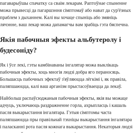
пагаварыўшы спачатку са сваім лекарам. Раптоўнае спыненне
можа прывесці да пагаршэння сімптомаў або нават да сур'ёзных
праблем з дыханнем. Калі вы хочаце спыніць або змяніць
лячэнне, ваш лекар можа дапамагчы вам зрабіць гэта бяспечна.
Якія пабочныя эфекты альбутеролу і
будесоніду?
Як і ўсе лекі, гэты камбінаваны інгалятар можа выклікаць
пабочныя эфекты, хоць многія людзі добра яго пераносяць.
Большасць пабочных эфектаў з'яўляюцца лёгкімі і, як правіла,
паляпшаюцца, калі ваш арганізм прыстасоўваецца да лекаў.
Найбольш распаўсюджаныя пабочныя эфекты, якія вы можаце
адчуць, уключаюць раздражненне горла, ахрыпласць і кашаль
пасля выкарыстання інгалятара. Гэтыя сімптомы часта
паляпшаюцца пры правільнай тэхніцы выкарыстання інгалятара
і паласканні рота пасля кожнага выкарыстання. Некаторыя людзі