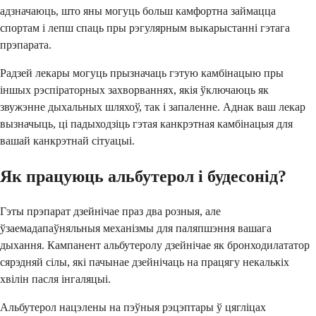
адзначаюць, што яны могуць больш камфортна займацца
спортам і лепш спаць пры рэгулярным выкарыстанні гэтага
прэпарата.
Радзей лекары могуць прызначаць гэтую камбінацыю пры
іншых рэспіраторных захворваннях, якія ўключаюць як
звужэнне дыхальных шляхоў, так і запаленне. Аднак ваш лекар
вызначыць, ці падыходзіць гэтая канкрэтная камбінацыя для
вашай канкрэтнай сітуацыі.
Як працуюць альбутерол і будесонід?
Гэты прэпарат дзейнічае праз два розныя, але
ўзаемадапаўняльныя механізмы для паляпшэння вашага
дыхання. Кампанент альбутеролу дзейнічае як бронходилататор
сярэдняй сілы, які пачынае дзейнічаць на працягу некалькіх
хвілін пасля інгаляцыі.
Альбутерол нацэлены на пэўныя рэцэптары ў цягліцах