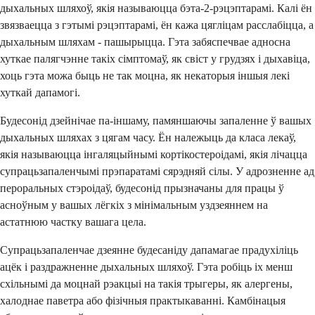
дыхальных шляхоў, якія называюцца бэта-2-рэцэптарамі. Калі ён
звязваецца з гэтымі рэцэптарамі, ён кажа цягліцам расслабіцца, а
дыхальным шляхам - пашырыцца. Гэта забяспечвае адносна
хуткае палягчэнне такіх сімптомаў, як свіст у грудзях і дыхавіца,
хоць гэта можа быць не так моцна, як некаторыя іншыя лекі
хуткай дапамогі.
Будесонід дзейнічае па-іншаму, памяншаючы запаленне ў вашых
дыхальных шляхах з цягам часу. Ён належыць да класа лекаў,
якія называюцца інгаляцыйнымі кортікостероідамі, якія лічацца
супрацьзапаленчымі прэпаратамі сярэдняй сілы. У адрозненне ад
пероральных стэроідаў, будесонід прызначаны для працы ў
асноўным у вашых лёгкіх з мінімальным уздзеяннем на
астатнюю частку вашага цела.
Супрацьзапаленчае дзеянне будесаніду дапамагае прадухіліць
ацёк і раздражненне дыхальных шляхоў. Гэта робіць іх менш
схільнымі да моцнай рэакцыі на такія трыгеры, як алергены,
халоднае паветра або фізічныя практыкаванні. Камбінацыя