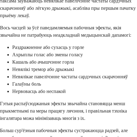
таксама заўважаюць невялікае павелічэнне частаты сардэчных
скарачэнняў або лёгкую дрыжыкі, асабліва пры першым пачатку
прыёму лекаў.
Вось часцей за ўсё паведамляемыя пабочныя эфекты, якія
звычайна не патрабуюць неадкладнай медыцынскай дапамогі:
Раздражненне або сухасць у горле
Ахрыплы голас або змены голасу
Кашаль або ачышчэнне горла
Невялікі тремор або дрыжыкі
Невялікае павелічэнне частаты сардэчных скарачэнняў
Галаўны боль
Нервовасць або неспакой
Гэтыя распаўсюджаныя эфекты звычайна становяцца менш
прыкметнымі па меры працягу лячэння, і правільная тэхніка
інгалятара можа мінімізаваць многія з іх.
Больш сур'ёзныя пабочныя эфекты сустракаюцца радзей, але