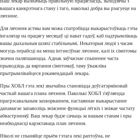
Ваш лекар вызначыць правільную працягласць, зыходзячы з
вашага канкрэтнага стану і таго, наколькі добра вы рэагуеце на
лячэнне.
Для лячэння астмы вам можа спатрэбіцца выкарыстоўваць гэты
інгалятар на працягу месяцаў ці нават гадоў, каб падтрымліваць
вашы дыхальныя шляхі стабільнымі. Некаторыя людзі з часам
могуць перайсці на менш інтэнсіўнае лячэнне, калі іх сімптомы
значна паляпшаюцца. Аднак заўчаснае спыненне часта
прыводзіць да вяртання сімптомаў, таму ўважліва
прытрымлівайцеся рэкамендацый лекара.
Пры ХОБЛ гэта лекі звычайна становіцца доўгатэрміновай
часткай вашага плана лячэння. Паколькі ХОБЛ з'яўляецца
прагрэсавальным захворваннем, пастаяннае выкарыстанне
дапамагае запаволіць зніжэнне функцыі лёгкіх і зніжае частату
абвастрэнняў. Ваш лекар будзе сачыць за вашым станам і пры
неабходнасці карэктаваць план лячэння.
Ніколі не спыняйце прыём гэтага лекі раптоўна, не