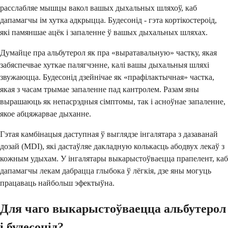
расслабляе мышцы вакол вашых дыхальных шляхоў, каб
дапамагчы ім хутка адкрыцца. Будесонід - гэта кортікостероід,
які памяншае ацёк і запаленне ў вашых дыхальных шляхах.
Думайце пра альбутерол як пра «выратавальную» частку, якая
забяспечвае хуткае палягчэнне, калі вашы дыхальныя шляхі
звужаюцца. Будесонід дзейнічае як «прафілактычная» частка,
якая з часам трымае запаленне пад кантролем. Разам яны
вырашаюць як непасрэдныя сімптомы, так і асноўнае запаленне,
якое абцяжарвае дыханне.
Гэтая камбінацыя даступная ў выглядзе інгалятара з дазаванай
дозай (MDI), які дастаўляе дакладную колькасць абодвух лекаў з
кожным удыхам. У інгалятары выкарыстоўваецца прапелент, каб
дапамагчы лекам дабрацца глыбока ў лёгкія, дзе яны могуць
працаваць найбольш эфектыўна.
Для чаго выкарыстоўваецца альбутерол
і будесонід?