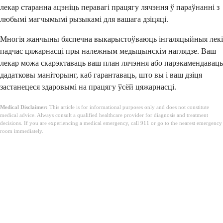
лекар старанна ацэніць перавагі працягу лячэння ў параўнанні з
любымі магчымымі рызыкамі для вашага дзіцяці.
Многія жанчыны бяспечна выкарыстоўваюць інгаляцыйныя лекі
падчас цяжарнасці пры належным медыцынскім наглядзе. Ваш
лекар можа скарэктаваць ваш план лячэння або парэкамендаваць
дадатковы маніторынг, каб гарантаваць, што вы і ваш дзіця
застанецеся здаровымі на працягу ўсёй цяжарнасці.
Medical Disclaimer:
This article is for informational purposes only and does not constitute
medical advice. Always consult a qualified healthcare provider for diagnosis and treatment
decisions. If you are experiencing a medical emergency, call 911 or go to the nearest emergency
room immediately.