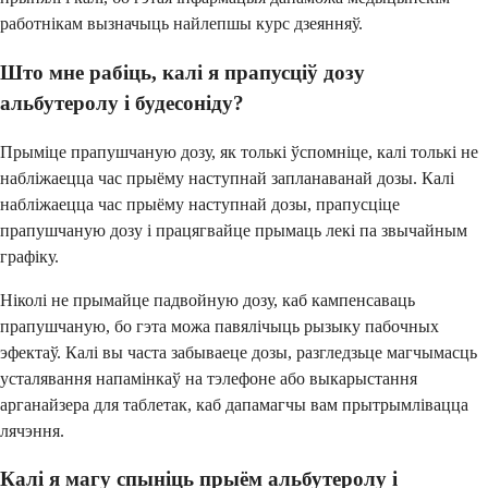
работнікам вызначыць найлепшы курс дзеянняў.
Што мне рабіць, калі я прапусціў дозу
альбутеролу і будесоніду?
Прыміце прапушчаную дозу, як толькі ўспомніце, калі толькі не
набліжаецца час прыёму наступнай запланаванай дозы. Калі
набліжаецца час прыёму наступнай дозы, прапусціце
прапушчаную дозу і працягвайце прымаць лекі па звычайным
графіку.
Ніколі не прымайце падвойную дозу, каб кампенсаваць
прапушчаную, бо гэта можа павялічыць рызыку пабочных
эфектаў. Калі вы часта забываеце дозы, разгледзьце магчымасць
усталявання напамінкаў на тэлефоне або выкарыстання
арганайзера для таблетак, каб дапамагчы вам прытрымлівацца
лячэння.
Калі я магу спыніць прыём альбутеролу і