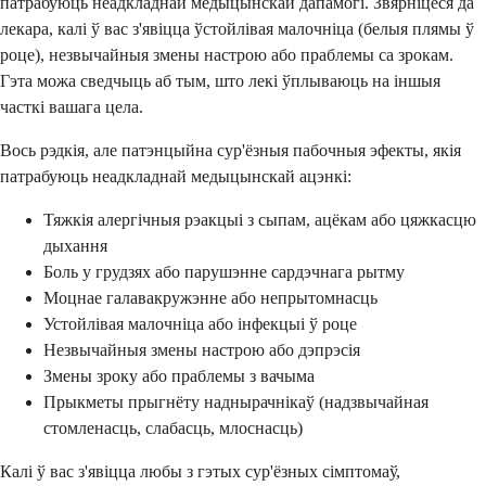
патрабуюць неадкладнай медыцынскай дапамогі. Звярніцеся да
лекара, калі ў вас з'явіцца ўстойлівая малочніца (белыя плямы ў
роце), незвычайныя змены настрою або праблемы са зрокам.
Гэта можа сведчыць аб тым, што лекі ўплываюць на іншыя
часткі вашага цела.
Вось рэдкія, але патэнцыйна сур'ёзныя пабочныя эфекты, якія
патрабуюць неадкладнай медыцынскай ацэнкі:
Тяжкія алергічныя рэакцыі з сыпам, ацёкам або цяжкасцю
дыхання
Боль у грудзях або парушэнне сардэчнага рытму
Моцнае галавакружэнне або непрытомнасць
Устойлівая малочніца або інфекцыі ў роце
Незвычайныя змены настрою або дэпрэсія
Змены зроку або праблемы з вачыма
Прыкметы прыгнёту наднырачнікаў (надзвычайная
стомленасць, слабасць, млоснасць)
Калі ў вас з'явіцца любы з гэтых сур'ёзных сімптомаў,