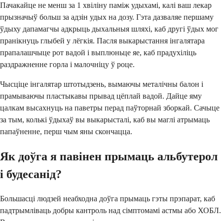
Пачакайце не менш за 1 хвіліну паміж удыхамі, калі ваш лекар
прызначыў больш за адзін удых на дозу. Гэта дазваляе першаму
ўдыху дапамагчы адкрыць дыхальныя шляхі, каб другі ўдых мог
пранікнуць глыбей у лёгкія. Пасля выкарыстання інгалятара
прапалашчыце рот вадой і выплюньце яе, каб прадухіліць
раздражненне горла і малочніцу ў роце.
Чысціце інгалятар штотыдзень, вымаючы металічны балон і
прамываючы пластыкавы прывад цёплай вадой. Дайце яму
цалкам высахнуць на паветры перад паўторнай зборкай. Сачыце
за тым, колькі ўдыхаў вы выкарысталі, каб вы маглі атрымаць
папаўненне, перш чым яны скончацца.
Як доўга я павінен прымаць альбутерол
і будесанід?
Большасці людзей неабходна доўга прымаць гэты прэпарат, каб
падтрымліваць добры кантроль над сімптомамі астмы або ХОБЛ.