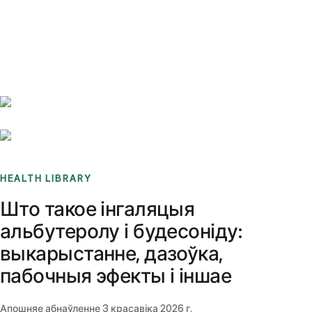
Benchmarks
Stories
FAQ
Sign up / Log in
HEALTH LIBRARY
Што такое інгаляцыя
альбутеролу і будесоніду:
выкарыстанне, дазоўка,
пабочныя эфекты і іншае
Апошняе абнаўленне
3 красавіка 2026 г.