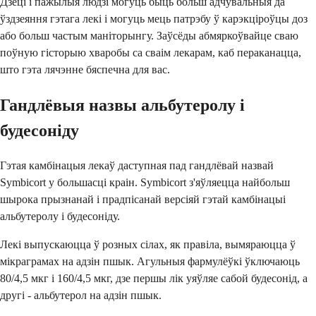
Дзеці і пажылыя людзі могуць быць больш адчувальныя да
ўздзеяння гэтага лекі і могуць мець патрэбу ў карэкціроўцы доз
або больш частым маніторынгу. Заўсёды абмяркоўвайце сваю
поўную гісторыю хваробы са сваім лекарам, каб пераканацца,
што гэта лячэнне бяспечна для вас.
Гандлёвыя назвы альбутеролу і
будесоніду
Гэтая камбінацыя лекаў даступная пад гандлёвай назвай
Symbicort у большасці краін. Symbicort з'яўляецца найбольш
шырока прызнанай і прадпісанай версіяй гэтай камбінацыі
альбутеролу і будесоніду.
Лекі выпускаюцца ў розных сілах, як правіла, вымяраюцца ў
мікраграмах на адзін пшык. Агульныя фармулёўкі ўключаюць
80/4,5 мкг і 160/4,5 мкг, дзе першы лік уяўляе сабой будесонід, а
другі - альбутерол на адзін пшык.