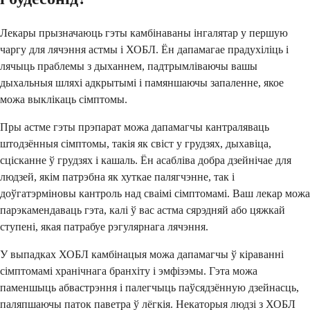
Лекары прызначаюць гэты камбінаваны інгалятар у першую
чаргу для лячэння астмы і ХОБЛ. Ён дапамагае прадухіліць і
лячыць праблемы з дыханнем, падтрымліваючы вашы
дыхальныя шляхі адкрытымі і памяншаючы запаленне, якое
можа выклікаць сімптомы.
Пры астме гэты прэпарат можа дапамагчы кантраляваць
штодзённыя сімптомы, такія як свіст у грудзях, дыхавіца,
сцісканне ў грудзях і кашаль. Ён асабліва добра дзейнічае для
людзей, якім патрэбна як хуткае палягчэнне, так і
доўгатэрміновы кантроль над сваімі сімптомамі. Ваш лекар можа
парэкамендаваць гэта, калі ў вас астма сярэдняй або цяжкай
ступені, якая патрабуе рэгулярнага лячэння.
У выпадках ХОБЛ камбінацыя можа дапамагчы ў кіраванні
сімптомамі хранічнага бранхіту і эмфізэмы. Гэта можа
паменшыць абвастрэння і палегчыць паўсядзённую дзейнасць,
паляпшаючы паток паветра ў лёгкія. Некаторыя людзі з ХОБЛ