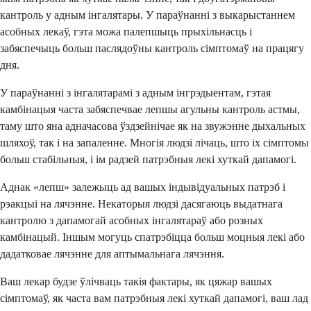
кантроль у адным інгалятары. У параўнанні з выкарыстаннем
асобных лекаў, гэта можа палепшыць прыхільнасць і
забяспечыць больш паслядоўны кантроль сімптомаў на працягу
дня.
У параўнанні з інгалятарамі з адным інгрэдыентам, гэтая
камбінацыя часта забяспечвае лепшы агульны кантроль астмы,
таму што яна адначасова ўздзейнічае як на звужэнне дыхальных
шляхоў, так і на запаленне. Многія людзі лічаць, што іх сімптомы
больш стабільныя, і ім радзей патрэбныя лекі хуткай дапамогі.
Аднак «лепш» залежыць ад вашых індывідуальных патрэб і
рэакцыі на лячэнне. Некаторыя людзі дасягаюць выдатнага
кантролю з дапамогай асобных інгалятараў або розных
камбінацый. Іншым могуць спатрэбіцца больш моцныя лекі або
дадатковае лячэнне для аптымальнага лячэння.
Ваш лекар будзе ўлічваць такія фактары, як цяжар вашых
сімптомаў, як часта вам патрэбныя лекі хуткай дапамогі, ваш лад