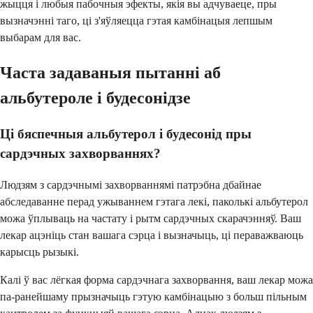
жыцця і любыя пабочныя эфекты, якія вы адчуваеце, пры
вызначэнні таго, ці з'яўляецца гэтая камбінацыя лепшым
выбарам для вас.
Часта задаваныя пытанні аб
альбутероле і будесонідзе
Ці бяспечныя альбутерол і будесонід пры
сардэчных захворваннях?
Людзям з сардэчнымі захворваннямі патрэбна дбайнае
абследаванне перад ужываннем гэтага лекі, паколькі альбутерол
можа ўплываць на частату і рытм сардэчных скарачэнняў. Ваш
лекар ацэніць стан вашага сэрца і вызначыць, ці пераважваюць
карысць рызыкі.
Калі ў вас лёгкая форма сардэчнага захворвання, ваш лекар можа
па-ранейшаму прызначыць гэтую камбінацыю з больш пільным