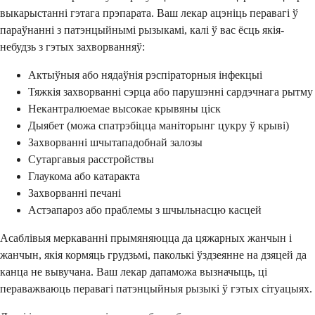
выкарыстанні гэтага прэпарата. Ваш лекар ацэніць перавагі ў
параўнанні з патэнцыйнымі рызыкамі, калі ў вас ёсць якія-
небудзь з гэтых захворванняў:
Актыўныя або нядаўнія рэспіраторныя інфекцыі
Тяжкія захворванні сэрца або парушэнні сардэчнага рытму
Некантралюемае высокае крывяны ціск
Дыябет (можа спатрэбіцца маніторынг цукру ў крыві)
Захворванні шчытападобнай залозы
Сутаргавыя расстройствы
Глаукома або катаракта
Захворванні печані
Астэапароз або праблемы з шчыльнасцю касцей
Асаблівыя меркаванні прымяняюцца да цяжарных жанчын і
жанчын, якія кормяць грудзьмі, паколькі ўздзеянне на дзяцей да
канца не вывучана. Ваш лекар дапаможа вызначыць, ці
пераважваюць перавагі патэнцыйныя рызыкі ў гэтых сітуацыях.