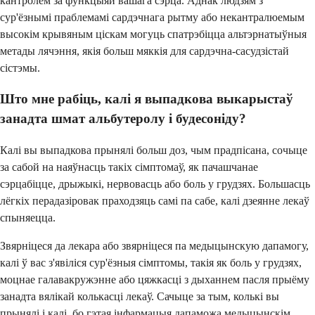
кантролем за функцыяй вашага сэрца. Аднак людзям з
сур'ёзнымі праблемамі сардэчнага рытму або некантралюемым
высокім крывяным ціскам могуць спатрэбіцца альтэрнатыўныя
метады лячэння, якія больш мяккія для сардэчна-сасудзістай
сістэмы.
Што мне рабіць, калі я выпадкова выкарыстаў
занадта шмат альбутеролу і будесоніду?
Калі вы выпадкова прынялі больш доз, чым прадпісана, сочыце
за сабой на наяўнасць такіх сімптомаў, як пачашчанае
сэрцабіцце, дрыжыкі, нервовасць або боль у грудзях. Большасць
лёгкіх перадазіровак праходзяць самі па сабе, калі дзеянне лекаў
спыняецца.
Звярніцеся да лекара або звярніцеся па медыцынскую дапамогу,
калі ў вас з'явіліся сур'ёзныя сімптомы, такія як боль у грудзях,
моцнае галавакружэнне або цяжкасці з дыханнем пасля прыёму
занадта вялікай колькасці лекаў. Сачыце за тым, колькі вы
прынялі і калі, бо гэтая інфармацыя дапаможа медыцынскім