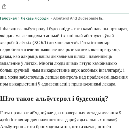
Галоўная
Лекавыя сродкі
Albuterol And Budesonide Inhalation Route
Інhаляцыя альбутеролу і будесоніду - гэта камбінаваны прэпарат,
які дапамагае людзям з астмай і хранічнай абструктыўнай
хваробай лёгкіх (ХОБЛ) дыхаць лягчэй. Гэты інгалятар
падвойнага дзеяння змяшчае два розныя лекі, якія працуюць
разам, каб адкрыць вашы дыхальныя шляхі і паменшыць
запаленне ў лёгкіх. Многія людзі лічаць гэтую камбінацыю
больш зручнай, чым выкарыстанне двух асобных інгалятараў, і
яна можа забяспечыць лепшы кантроль над праблемамі дыхання
пры выкарыстанні ў адпаведнасці з прызначэннямі лекара.
Што такое альбутерол і будесонід?
Гэты прэпарат аб'ядноўвае два правераныя метады лячэння ў
адзін інгалятар для паляпшэння здароўя дыхальных шляхоў.
Альбутерол - гэта бронходилататор, што азначае, што ён