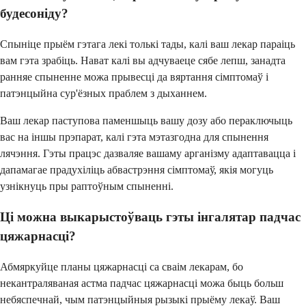
будесоніду?
Спыніце прыём гэтага лекі толькі тады, калі ваш лекар параіць
вам гэта зрабіць. Нават калі вы адчуваеце сябе лепш, занадта
ранняе спыненне можа прывесці да вяртання сімптомаў і
патэнцыйна сур'ёзных праблем з дыханнем.
Ваш лекар паступова паменшыць вашу дозу або пераключыць
вас на іншы прэпарат, калі гэта мэтазгодна для спынення
лячэння. Гэты працэс дазваляе вашаму арганізму адаптавацца і
дапамагае прадухіліць абвастрэння сімптомаў, якія могуць
узнікнуць пры раптоўным спыненні.
Ці можна выкарыстоўваць гэты інгалятар падчас
цяжарнасці?
Абмяркуйце планы цяжарнасці са сваім лекарам, бо
некантраляваная астма падчас цяжарнасці можа быць больш
небяспечнай, чым патэнцыйныя рызыкі прыёму лекаў. Ваш