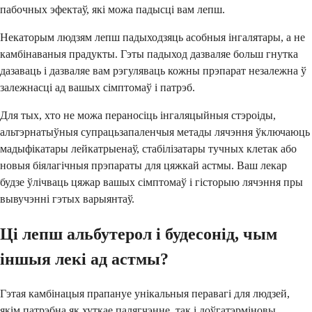
пабочных эфектаў, які можа падысці вам лепш.
Некаторым людзям лепш падыходзяць асобныя інгалятары, а не
камбінаваныя прадукты. Гэты падыход дазваляе больш гнутка
дазаваць і дазваляе вам рэгуляваць кожны прэпарат незалежна ў
залежнасці ад вашых сімптомаў і патрэб.
Для тых, хто не можа пераносіць інгаляцыйныя стэроіды,
альтэрнатыўныя супрацьзапаленчыя метады лячэння ўключаюць
мадыфікатары лейкатрыенаў, стабілізатары тучных клетак або
новыя біялагічныя прэпараты для цяжкай астмы. Ваш лекар
будзе ўлічваць цяжар вашых сімптомаў і гісторыю лячэння пры
вывучэнні гэтых варыянтаў.
Ці лепш альбутерол і будесонід, чым
іншыя лекі ад астмы?
Гэтая камбінацыя прапануе унікальныя перавагі для людзей,
якім патрэбна як хуткае палягчэнне, так і доўгатэрміновы