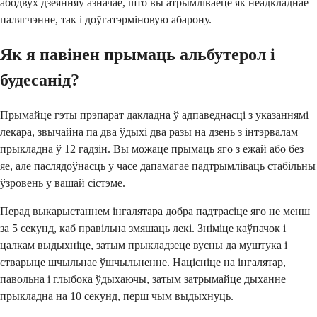
абодвух дзеянняў азначае, што вы атрымліваеце як неадкладнае
палягчэнне, так і доўгатэрміновую абарону.
Як я павінен прымаць альбутерол і
будесанід?
Прымайце гэты прэпарат дакладна ў адпаведнасці з указаннямі
лекара, звычайна па два ўдыхі два разы на дзень з інтэрвалам
прыкладна ў 12 гадзін. Вы можаце прымаць яго з ежай або без
яе, але паслядоўнасць у часе дапамагае падтрымліваць стабільны
ўзровень у вашай сістэме.
Перад выкарыстаннем інгалятара добра падтрасіце яго не менш
за 5 секунд, каб правільна змяшаць лекі. Зніміце каўпачок і
цалкам выдыхніце, затым прыкладзеце вусны да муштука і
стварыце шчыльнае ўшчыльненне. Націсніце на інгалятар,
павольна і глыбока ўдыхаючы, затым затрымайце дыханне
прыкладна на 10 секунд, перш чым выдыхнуць.