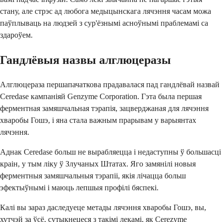
стану, але стрэс ад любога медыцынскага лячэння часам можа
паўплываць на людзей з сур'ёзнымі асноўнымі праблемамі са
здароўем.
Гандлёвыя назвы алглюцеразы
Алглюцераза першапачаткова прадавалася пад гандлёвай назвай
Ceredase кампаніяй Genzyme Corporation. Гэта была першая
ферментная замяшчальная тэрапія, зацверджаная для лячэння
хваробы Гошэ, і яна стала важным прарывам у варыянтах
лячэння.
Аднак Ceredase больш не вырабляецца і недаступны ў большасці
краін, у тым ліку ў Злучаных Штатах. Яго замянілі новыя
ферментныя замяшчальныя тэрапіі, якія лічацца больш
эфектыўнымі і маюць лепшыя профілі бяспекі.
Калі вы зараз даследуеце метады лячэння хваробы Гошэ, вы,
хутчэй за ўсё, сутыкнецеся з такімі лекамі, як Cerezyme