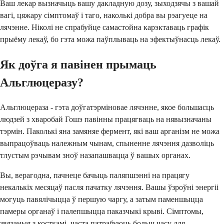
Ваш лекар вызначыць вашу дакладную дозу, зыходзячы з вашай
вагі, цяжару сімптомаў і таго, наколькі добра вы рэагуеце на
лячэнне. Ніколі не спрабуйце самастойна карэктаваць графік
прыёму лекаў, бо гэта можа паўплываць на эфектыўнасць лекаў.
Як доўга я павінен прымаць
Альглюцеразу?
Альглюцераза - гэта доўгатэрміновае лячэнне, якое большасць
людзей з хваробай Гошэ павінны працягваць на нявызначаны
тэрмін. Паколькі яна замяняе фермент, які ваш арганізм не можа
выпрацоўваць належным чынам, спыненне лячэння дазволіць
тлустым рэчывам зноў назапашвацца ў вашых органах.
Вы, верагодна, пачнеце бачыць паляпшэнні на працягу
некалькіх месяцаў пасля пачатку лячэння. Вашы ўзроўні энергіі
могуць павялічыцца ў першую чаргу, а затым паменшыцца
памеры органаў і палепшыцца паказчыкі крыві. Сімптомы,
звязаныя з косткамі, часта патрабуюць больш часу для