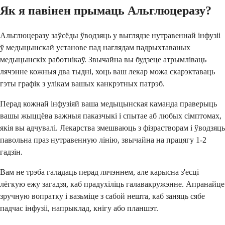
Як я павінен прымаць Альглюцеразу?
Альглюцеразу заўсёды ўводзяць у выглядзе нутравеннай інфузіі
ў медыцынскай установе пад наглядам падрыхтаваных
медыцынскіх работнікаў. Звычайна вы будзеце атрымліваць
лячэнне кожныя два тыдні, хоць ваш лекар можа скарэктаваць
гэты графік з улікам вашых канкрэтных патрэб.
Перад кожнай інфузіяй ваша медыцынская каманда праверыць
вашы жыццёва важныя паказчыкі і спытае аб любых сімптомах,
якія вы адчувалі. Лекарства змешваюць з фізрастворам і ўводзяць
павольна праз нутравенную лінію, звычайна на працягу 1-2
гадзін.
Вам не трэба галадаць перад лячэннем, але карысна з'есці
лёгкую ежу загадзя, каб прадухіліць галавакружэнне. Апранайце
зручную вопратку і вазьміце з сабой нешта, каб заняць сябе
падчас інфузіі, напрыклад, кнігу або планшэт.