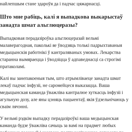
найлепшым стане здароўя да і падчас цяжарнасці.
Што мне рабіць, калі я выпадкова выкарыстаў
занадта шмат альглюцеразы?
Выпадковая перадазіроўка альглюцеразай вельмі
малаверагодная, паколькі яе ўводзяць толькі падрыхтаваныя
медыцынскія работнікі ў кантраляваных умовах. Лекарства
старанна вымяраецца і ўводзіцца ў адпаведнасці са строгімі
пратаколамі.
Калі вы занепакоеныя тым, што атрымліваеце занадта шмат
лекаў падчас інфузіі, не саромейцеся выказацца. Ваша
медыцынская каманда ўважліва кантралюе хуткасць інфузіі і
агульную дозу, але яны цэняць пацыентаў, якія ўдзельнічаюць у
сваім лячэнні.
У вельмі рэдкім выпадку перадазіроўкі ваша медыцынская
каманда будзе ўважліва сачыць за вамі на прадмет любых