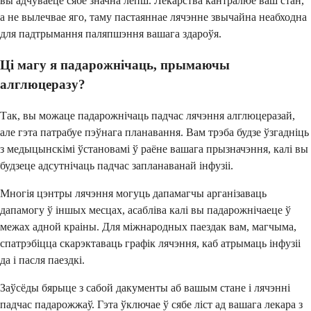
вы адчуваеце сябе значна лепш. Лекарства кантралюе ваш стан,
а не вылечвае яго, таму пастаяннае лячэнне звычайна неабходна
для падтрымання паляпшэння вашага здароўя.
Ці магу я падарожнічаць, прымаючы
алглюцеразу?
Так, вы можаце падарожнічаць падчас лячэння алглюцеразай,
але гэта патрабуе пэўнага планавання. Вам трэба будзе ўзгадніць
з медыцынскімі ўстановамі ў раёне вашага прызначэння, калі вы
будзеце адсутнічаць падчас запланаванай інфузіі.
Многія цэнтры лячэння могуць дапамагчы арганізаваць
дапамогу ў іншых месцах, асабліва калі вы падарожнічаеце ў
межах адной краіны. Для міжнародных паездак вам, магчыма,
спатрэбіцца скарэктаваць графік лячэння, каб атрымаць інфузіі
да і пасля паездкі.
Заўсёды бярыце з сабой дакументы аб вашым стане і лячэнні
падчас падарожжаў. Гэта ўключае ў сябе ліст ад вашага лекара з