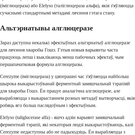
(іміглюцераза) або Elelyso (таліглюцераза альфа), якія з'яўляюцца
сучаснымі стандартнымі метадамі лячэння гэтага стану.
Альтэрнатывы алглюцеразе
Зараз даступна некалькі эфектыўных альтэрнатыў алглюцеразе
для лячэння хваробы Гошэ. Гэтыя новыя варыянты часта
працуюць лепш і выклікаюць менш пабочных эфектаў, чым
першапачатковая формула алглюцеразы.
Cerezyme (іміглюцераза) у цяперашні час з'яўляецца найбольш
шырока выкарыстоўванай ферментнай замяшчальнай тэрапіяй
для хваробы Гошэ. Ён працуе аналагічна алглюцеразе, але
вырабляецца з выкарыстаннем розных метадаў вытворчасці, якія
робяць яго больш паслядоўным і эфектыўным.
Elelyso (taliglucerase alfa) - яшчэ адзін варыянт замяшчальнай
ферментнай тэрапіі, які некаторыя людзі выкарыстоўваюць, калі
Cerezyme недаступны або не падыходзіць. Ён вырабляецца з