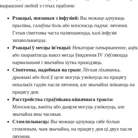
вырашэнні любой з гэтых праблем:
Рэакцыі, звязаныя з інфузіяй:
Вы можаце адчуваць
прылівы, галаўны боль або млоснасць падчас лячэння.
Гэтыя сімптомы часта паляпшаюцца, калі інфузія
запавольваецца.
Рэакцыі ў месцы ін'екцыі:
Некаторае пачырваненне, ацёк
або хваравітасць вакол месца ўвядзення IV з'яўляюцца
нармальнымі і звычайна хутка праходзяць.
Сімптомы, падобныя на грып:
Лёгкая ліхаманка,
дрыжыкі або болі ў целе могуць узнікнуць на працягу
некалькіх гадзін пасля лячэння, але звычайна знікаюць на
працягу дня.
Расстройства страўнікава-кішачнага тракта:
Млоснасць, ваніты або дыярэя могуць узнікнуць, але
звычайна яны часовыя.
Стамляльнасць:
Вы можаце адчуваць сябе больш
стомленым, чым звычайна, на працягу дня ці двух пасля
лячэння.