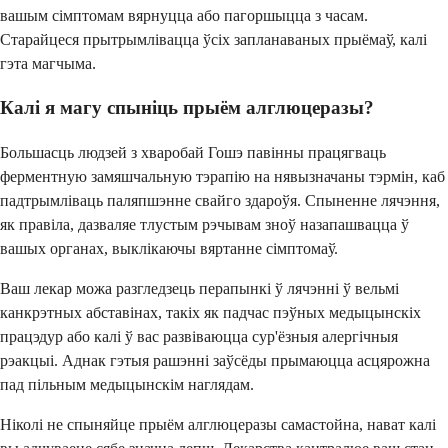
вашым сімптомам вярнуцца або пагоршыцца з часам.
Старайцеся прытрымлівацца ўсіх запланаваных прыёмаў, калі
гэта магчыма.
Калі я магу спыніць прыём алглюцеразы?
Большасць людзей з хваробай Гошэ павінны працягваць
ферментную замяшчальную тэрапію на нявызначаны тэрмін, каб
падтрымліваць паляпшэнне свайго здароўя. Спыненне лячэння,
як правіла, дазваляе тлустым рэчывам зноў назапашвацца ў
вашых органах, выклікаючы вяртанне сімптомаў.
Ваш лекар можа разгледзець перапынкі ў лячэнні ў вельмі
канкрэтных абставінах, такіх як падчас пэўных медыцынскіх
працэдур або калі ў вас развіваюцца сур'ёзныя алергічныя
рэакцыі. Аднак гэтыя рашэнні заўсёды прымаюцца асцярожна
пад пільным медыцынскім наглядам.
Ніколі не спыняйце прыём алглюцеразы самастойна, нават калі