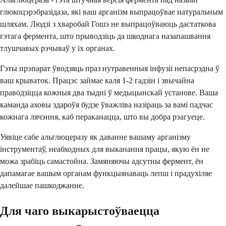
глюкоцэрэбразідаза, які ваш арганізм выпрацоўвае натуральным
шляхам. Людзі з хваробай Гошэ не выпрацоўваюць дастаткова
гэтага фермента, што прыводзіць да шкоднага назапашвання
тлушчавых рэчываў у іх органах.
Гэты прэпарат ўводзяць праз нутравенныя інфузіі непасрэдна ў
ваш крываток. Працэс займае каля 1-2 гадзін і звычайна
праводзіцца кожныя два тыдні ў медыцынскай установе. Ваша
каманда аховы здароўя будзе ўважліва назіраць за вамі падчас
кожнага лячэння, каб пераканацца, што вы добра рэагуеце.
Уявіце сабе альглюцеразу як даванне вашаму арганізму
інструментаў, неабходных для выканання працы, якую ён не
можа зрабіць самастойна. Замяняючы адсутны фермент, ён
дапамагае вашым органам функцыянаваць лепш і прадухіляе
далейшае пашкоджанне.
Для чаго выкарыстоўваецца