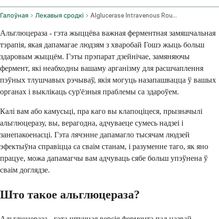
Галоўная
Лекавыя сродкі
Alglucerase Intravenous Route
Альглюцераза - гэта жыццёва важная ферментная замяшчальная
тэрапія, якая дапамагае людзям з хваробай Гошэ жыць больш
здаровым жыццём. Гэты прэпарат дзейнічае, замяняючы
фермент, які неабходны вашаму арганізму для расшчаплення
пэўных тлушчавых рэчываў, якія могуць назапашвацца ў вашых
органах і выклікаць сур'ёзныя праблемы са здароўем.
Калі вам або камусьці, пра каго вы клапоціцеся, прызначылі
альглюцеразу, вы, верагодна, адчуваеце сумесь надзеі і
занепакоенасці. Гэта лячэнне дапамагло тысячам людзей
эфектыўна справіцца са сваім станам, і разуменне таго, як яно
працуе, можа дапамагчы вам адчуваць сябе больш упэўнена ў
сваім доглядзе.
Што такое альглюцераза?
Альглюцераза - гэта штучная версія фермента пад назвай