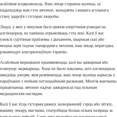
асаблівая асцярожнасць. Ваш лекар старанна ацэніць, ці
падыходзіць вам гэта лячэнне, зыходзячы з вашага агульнага
стану здароўя і гісторыі хваробы.
Людзі, у якіх у мінулым былі цяжкія алергічныя рэакцыі на
алглюцеразу, не павінны атрымліваць гэта лекі. Калі ў вас
узніклі сур'ёзныя праблемы з дыханнем, шырокая сып або
моцны ацёк падчас папярэдняга лячэння, ваш лекар, верагодна,
рэкамендуе альтэрнатыўную тэрапію.
Асаблівыя меркаванні прымяняюцца, калі вы цяжарныя або
плануеце зацяжарыць. Хоць не было паказана, што алглюцераза
шкодзіць дзецям, якія развіваюцца, ваш лекар ацэніць карысць у
параўнанні з любымі патэнцыйнымі рызыкамі. Многія жанчыны
працягваюць лячэнне падчас цяжарнасці пад пільным
медыцынскім наглядам.
Калі ў вас ёсць гісторыя цяжкіх захворванняў сэрца або лёгкіх,
вашаму лекару, магчыма, спатрэбіцца больш пільна назіраць за
вамі падчас інфузій. Само лекі звычайна не пагаршае гэтыя