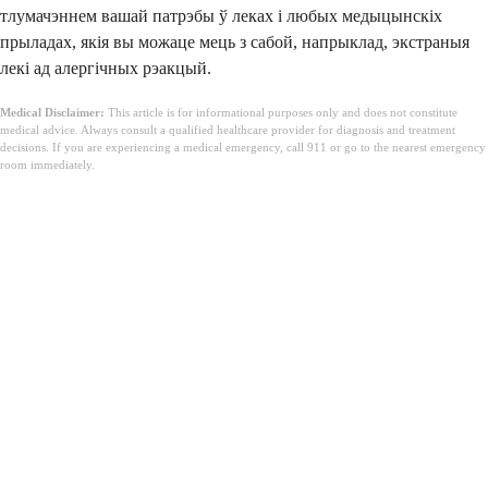
тлумачэннем вашай патрэбы ў леках і любых медыцынскіх
прыладах, якія вы можаце мець з сабой, напрыклад, экстраныя
лекі ад алергічных рэакцый.
Medical Disclaimer:
This article is for informational purposes only and does not constitute
medical advice. Always consult a qualified healthcare provider for diagnosis and treatment
decisions. If you are experiencing a medical emergency, call 911 or go to the nearest emergency
room immediately.