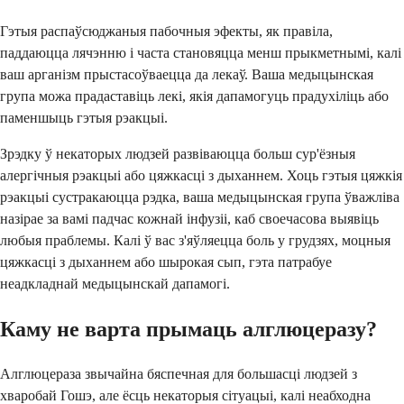
Гэтыя распаўсюджаныя пабочныя эфекты, як правіла,
паддаюцца лячэнню і часта становяцца менш прыкметнымі, калі
ваш арганізм прыстасоўваецца да лекаў. Ваша медыцынская
група можа прадаставіць лекі, якія дапамогуць прадухіліць або
паменшыць гэтыя рэакцыі.
Зрэдку ў некаторых людзей развіваюцца больш сур'ёзныя
алергічныя рэакцыі або цяжкасці з дыханнем. Хоць гэтыя цяжкія
рэакцыі сустракаюцца рэдка, ваша медыцынская група ўважліва
назірае за вамі падчас кожнай інфузіі, каб своечасова выявіць
любыя праблемы. Калі ў вас з'яўляецца боль у грудзях, моцныя
цяжкасці з дыханнем або шырокая сып, гэта патрабуе
неадкладнай медыцынскай дапамогі.
Каму не варта прымаць алглюцеразу?
Алглюцераза звычайна бяспечная для большасці людзей з
хваробай Гошэ, але ёсць некаторыя сітуацыі, калі неабходна