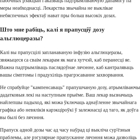
пабочных рэакцый і аказваць падтрымліваючую дапамогу па
меры неабходнасці. Лекарства звычайна не выклікае
небяспечных эфектаў нават пры больш высокіх дозах.
Што мне рабіць, калі я прапусціў дозу
альглюцеразы?
Калі вы прапусцілі запланаваную інфузію альглюцеразы,
звяжыцеся са сваім лекарам як мага хутчэй, каб перанесці яе.
Важна падтрымліваць паслядоўнае лячэнне, каб кантраляваць
вашы сімптомы і прадухіліць прагрэсаванне захворвання.
Не спрабуйце "кампенсаваць" прапушчаную дозу, атрымліваючы
дадатковыя лекі на наступным прыёме. Ваш лекар вызначыць
найлепшы падыход, які можа ўключаць аднаўленне звычайнага
графіка або невялікія карэкціроўкі ў залежнасці ад таго, як доўга
вы былі без лячэння.
Прапуск адной дозы час ад часу наўрад ці выкліча сур'ёзныя
праблемы, але рэгулярнае прапусканне лячэння можа дазволіць