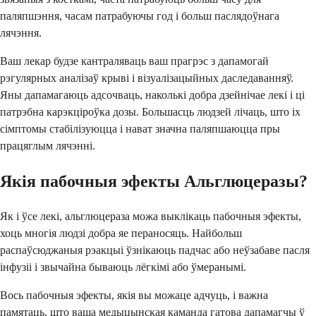
паляпшэння, часам патрабуючы год і больш паслядоўнага
лячэння.
Ваш лекар будзе кантраляваць ваш прагрэс з дапамогай
рэгулярных аналізаў крыві і візуалізацыйных даследаванняў.
Яны дапамагаюць адсочваць, наколькі добра дзейнічае лекі і ці
патрэбна карэкціроўка дозы. Большасць людзей лічаць, што іх
сімптомы стабілізуюцца і нават значна паляпшаюцца пры
працяглым лячэнні.
Якія пабочныя эфекты Альглюцеразы?
Як і ўсе лекі, альглюцераза можа выклікаць пабочныя эфекты,
хоць многія людзі добра яе пераносяць. Найбольш
распаўсюджаныя рэакцыі ўзнікаюць падчас або неўзабаве пасля
інфузіі і звычайна бываюць лёгкімі або ўмеранымі.
Вось пабочныя эфекты, якія вы можаце адчуць, і важна
памятаць, што ваша медыцынская каманда гатова дапамагчы ў