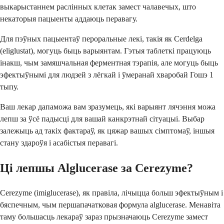
выкарыстаннем раслінных клетак замест чалавечых, што
некаторыя пацыенты аддаюць перавагу.
Для пэўных пацыентаў пероральные лекі, такія як Cerdelga
(eliglustat), могуць быць варыянтам. Гэтыя таблеткі працуюць
інакш, чым замяшчальная ферментная тэрапія, але могуць быць
эфектыўнымі для людзей з лёгкай і ўмеранай хваробай Гошэ 1
тыпу.
Ваш лекар дапаможа вам зразумець, які варыянт лячэння можа
лепш за ўсё падысці для вашай канкрэтнай сітуацыі. Выбар
залежыць ад такіх фактараў, як цяжар вашых сімптомаў, іншыя
стану здароўя і асабістыя перавагі.
Ці лепшы Alglucerase за Cerezyme?
Cerezyme (imiglucerase), як правіла, лічыцца больш эфектыўным і
бяспечным, чым першапачатковая формула alglucerase. Менавіта
таму большасць лекараў зараз прызначаюць Cerezyme замест