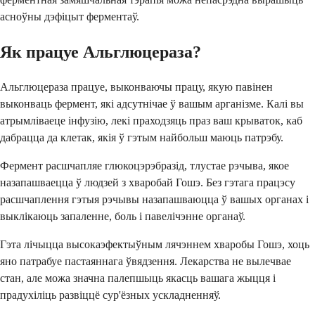
асноўны дэфіцыт ферментаў.
Як працуе Альглюцераза?
Альглюцераза працуе, выконваючы працу, якую павінен
выконваць фермент, які адсутнічае ў вашым арганізме. Калі вы
атрымліваеце інфузію, лекі праходзяць праз ваш крываток, каб
дабрацца да клетак, якія ў гэтым найбольш маюць патрэбу.
Фермент расшчапляе глюкоцэрэбразід, тлустае рэчыва, якое
назапашваецца ў людзей з хваробай Гошэ. Без гэтага працэсу
расшчаплення гэтыя рэчывы назапашваюцца ў вашых органах і
выклікаюць запаленне, боль і павелічэнне органаў.
Гэта лічыцца высокаэфектыўным лячэннем хваробы Гошэ, хоць
яно патрабуе пастаяннага ўвядзення. Лекарства не вылечвае
стан, але можа значна палепшыць якасць вашага жыцця і
прадухіліць развіццё сур'ёзных ускладненняў.