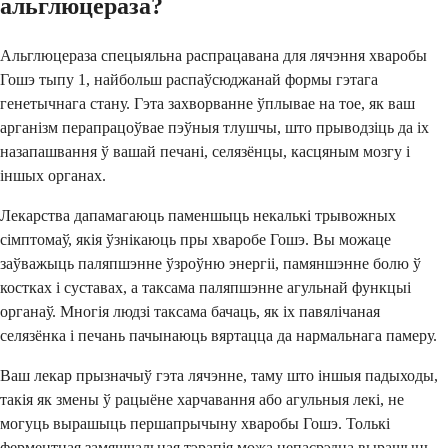
альглюцераза?
Альглюцераза спецыяльна распрацавана для лячэння хваробы
Гошэ тыпу 1, найбольш распаўсюджанай формы гэтага
генетычнага стану. Гэта захворванне ўплывае на тое, як ваш
арганізм перапрацоўвае пэўныя тлушчы, што прыводзіць да іх
назапашвання ў вашай печані, селязёнцы, касцяным мозгу і
іншых органах.
Лекарства дапамагаюць паменшыць некалькі трывожных
сімптомаў, якія ўзнікаюць пры хваробе Гошэ. Вы можаце
заўважыць паляпшэнне ўзроўню энергіі, памяншэнне болю ў
костках і суставах, а таксама паляпшэнне агульнай функцыі
органаў. Многія людзі таксама бачаць, як іх павялічаная
селязёнка і печань пачынаюць вяртацца да нармальнага памеру.
Ваш лекар прызначыў гэта лячэнне, таму што іншыя падыходы,
такія як змены ў рацыёне харчавання або агульныя лекі, не
могуць вырашыць першапрычыну хваробы Гошэ. Толькі
ферментная замяшчальная тэрапія можа непасрэдна вырашыць