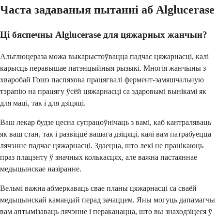
Часта задаваныя пытанні аб Alglucerase
Ці бяспечны Alglucerase для цяжарных жанчын?
Альглюцераза можа выкарыстоўвацца падчас цяжарнасці, калі
карысць перавышае патэнцыйныя рызыкі. Многія жанчыны з
хваробай Гошэ паспяхова працягвалі фермент-замяшчальную
тэрапію на працягу ўсёй цяжарнасці са здаровымі вынікамі як
для маці, так і для дзіцяці.
Ваш лекар будзе цесна супрацоўнічаць з вамі, каб кантраляваць
як ваш стан, так і развіццё вашага дзіцяці, калі вам патрабуецца
лячэнне падчас цяжарнасці. Здаецца, што лекі не пранікаюць
праз плацэнту ў значных колькасцях, але важна пастаяннае
медыцынскае назіранне.
Вельмі важна абмеркаваць свае планы цяжарнасці са сваёй
медыцынскай камандай перад зачаццем. Яны могуць дапамагчы
вам аптымізаваць лячэнне і пераканацца, што вы знаходзіцеся ў