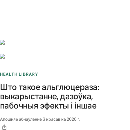
Benchmarks
Stories
FAQ
Sign up / Log in
HEALTH LIBRARY
Што такое альглюцераза:
выкарыстанне, дазоўка,
пабочныя эфекты і іншае
Апошняе абнаўленне
3 красавіка 2026 г.