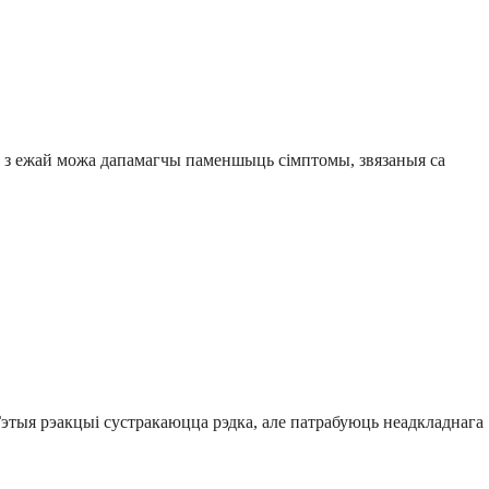
 з ежай можа дапамагчы паменшыць сімптомы, звязаныя са
 Гэтыя рэакцыі сустракаюцца рэдка, але патрабуюць неадкладнага