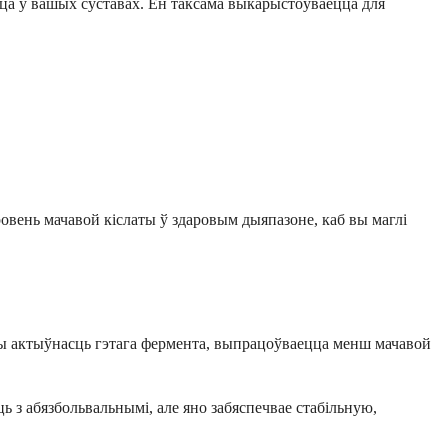
ца ў вашых суставах. Ён таксама выкарыстоўваецца для
овень мачавой кіслаты ў здаровым дыяпазоне, каб вы маглі
чы актыўнасць гэтага фермента, выпрацоўваецца менш мачавой
ць з абязбольвальнымі, але яно забяспечвае стабільную,