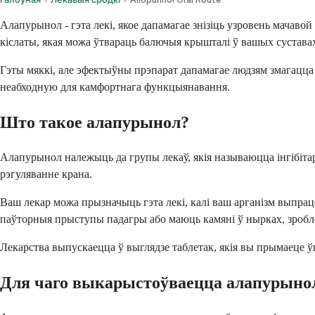
Алапурынол - гэта лекі, якое дапамагае знізіць узровень мачаво
кіслаты, якая можа ўтвараць балючыя крышталі ў вашых сустава
Гэты мяккі, але эфектыўны прэпарат дапамагае людзям змагацца 
неабходную для камфортнага функцыянавання.
Што такое алапурынол?
Алапурынол належыць да групы лекаў, якія называюцца інгібітар
рэгуляванне крана.
Ваш лекар можа прызначыць гэта лекі, калі ваш арганізм выпрацо
паўторныя прыступы падагры або маюць камяні ў нырках, зробле
Лекарства выпускаецца ў выглядзе таблетак, якія вы прымаеце ў
Для чаго выкарыстоўваецца алапурыно