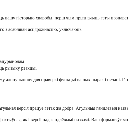
іць вашу гісторыю хваробы, перш чым прызначыць гэты прэпарат
яго з асаблівай асцярожнасцю, ўключаюць:
ллапурынолам
юць рызыку рэакцыі
у алопурынолу для праверкі функцыі вашых нырак і печані. Гэта
гульная версія працуе гэтак жа добра. Агульныя гандлёвыя назв
эфектыўная, як і версіі пад гандлёвымі назвамі. Ваш фармацэўт 