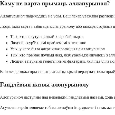
Каму не варта прымаць аллапурынол?
Аллапурынол падыходзіць не ўсім. Ваш лекар ўважліва разгледз
Людзі, якім варта пазбягаць аллапурынолу або выкарыстоўваць 
Тых, хто пакутуе цяжкай хваробай нырак
Людзей з сур'ёзнымі праблемамі з печанню
Усіх, у каго была алергічная рэакцыя на аллапурынол
Тых, хто прымае пэўныя лекі, якія ўзаемадзейнічаюць з а
Людзей з пэўнымі генетычнымі фактарамі, якія павялічва
Ваш лекар можа прызначыць аналізы крыві перад пачаткам прыём
Гандлёвыя назвы алопурынолу
Алопурынол даступны пад некалькімі гандлёвымі назвамі, хоць а
Агульная версія змяшчае той жа актыўны інгрэдыент і гэтак жа 