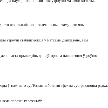
весці да паўторнага павышэння ўзроўню мачавой кіслаты.
, што лекі выклікаюць залежнасць, а таму, што яны
вашы ўзроўні стабілізуюцца ў мэтавым дыяпазоне, вам
адмена часта прыводзіць да паўторнага павышэння ўзроўню
аецца ў тым, што сур'ёзныя пабочныя эфекты сустракаюцца рэдка,
л няма пабочных эфектаў: