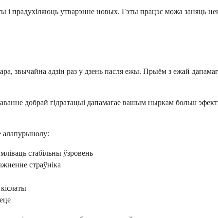
ы і прадухіляюць утварэнне новых. Гэты працэс можа заняць нек
ара, звычайна адзін раз у дзень пасля ежы. Прыём з ежай дапам
аванне добрай гідратацыі дапамагае вашым ныркам больш эфекты
е алапурынолу:
ымліваць стабільны ўзровень
ражненне страўніка
 кіслаты
аеце