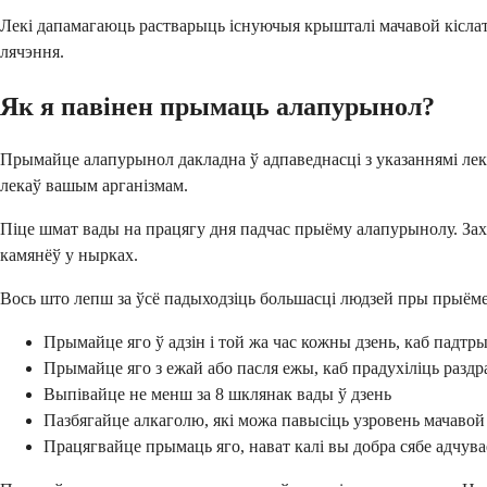
Лекі дапамагаюць растварыць існуючыя крышталі мачавой кіслат
лячэння.
Як я павінен прымаць алапурынол?
Прымайце алапурынол дакладна ў адпаведнасці з указаннямі лек
лекаў вашым арганізмам.
Піце шмат вады на працягу дня падчас прыёму алапурынолу. Зах
камянёў у нырках.
Вось што лепш за ўсё падыходзіць большасці людзей пры прыём
Прымайце яго ў адзін і той жа час кожны дзень, каб падтр
Прымайце яго з ежай або пасля ежы, каб прадухіліць разд
Выпівайце не менш за 8 шклянак вады ў дзень
Пазбягайце алкаголю, які можа павысіць узровень мачавой
Працягвайце прымаць яго, нават калі вы добра сябе адчув