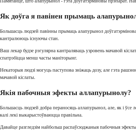
Памятайце, што алапурынол - гэта доўгатэрміновы прэпарат. На
Як доўга я павінен прымаць алапурыно
Большасць людзей павінны прымаць алапурынол доўгатэрмінова, ч
кантралююць існуючы стан.
Ваш лекар будзе рэгулярна кантраляваць узровень мачавой кісла
спатрэбіцца менш часты маніторынг.
Некаторыя людзі могуць паступова зніжаць дозу, але гэта рашэ
мачавой кіслаты.
Якія пабочныя эфекты аллапурынолу?
Большасць людзей добра пераносяць аллапурынол, але, як і ўсе 
калі лекі выкарыстоўваюцца правільна.
Давайце разгледзім найбольш распаўсюджаныя пабочныя эфекты,