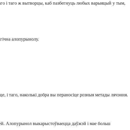
го і таго ж вытворцы, каб пазбегнуць любых варыяцый у тым,
агічна алопурынолу.
, і таго, наколькі добра вы пераносіце розныя метады лячэння.
зей. Алопурынол выкарыстоўваецца даўжэй і мае больш