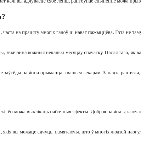
ват калі вы адчуваеце сябе лепш, раптоўнае спыненне можа пры
л?
аста на працягу многіх гадоў ці нават пажыццёва. Гэта не таму
ты, звычайна кожныя некалькі месяцаў спачатку. Пасля таго, як 
нне заўсёды павінна прымацца з вашым лекарам. Занадта ранняя 
лекі, ён можа выклікаць пабочныя эфекты. Добрая навіна заключ
 якія вы можаце адчуць, памятаючы, што ў многіх людзей наогу