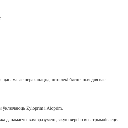
.
 дапамагае пераканацца, што лекі бяспечныя для вас.
ы ўключаюць Zyloprim і Aloprim.
можа дапамагчы вам зразумець, якую версію вы атрымліваеце.