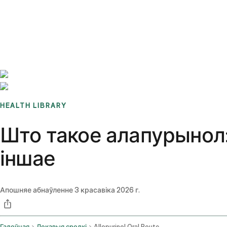
Benchmarks
Stories
FAQ
Sign up / Log in
HEALTH LIBRARY
Што такое алапурынол:
іншае
Апошняе абнаўленне
3 красавіка 2026 г.
Галоўная
Лекавыя сродкі
Allopurinol Oral Route