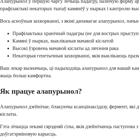
Алапурынол у першую чаргу лечыць падагру, балючую форму артр
прафілактыкі некаторых тыпаў камянёў у нырках і кантролю выс
Вось асноўныя захворванні, з якімі дапамагае алапурынол, пач
Прафілактыка хранічнай падагры (не для вострых прыступ
Камяні ў нырках, выкліканыя мачавой кіслатой
Высокі ўзровень мачавой кіслаты ад лячэння рака
Некаторыя генетычныя захворванні, якія выклікаюць пра
Ваш лекар вызначыць, ці падыходзіць алапурынол для вашай канк
жыць больш камфортна.
Як працуе алапурынол?
Алапурынол дзейнічае, блакуючы ксанцінаксiдазу, фермент, які
кіслаты.
Гэта лічыцца лекамі сярэдняй сілы, якія дзейнічаюць паступова 
доўгатэрміновую карысць.