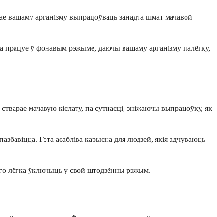
аджае вашаму арганізму выпрацоўваць занадта шмат мачавой
іха працуе ў фонавым рэжыме, даючы вашаму арганізму палёгку,
стварае мачавую кіслату, па сутнасці, зніжаючы выпрацоўку, як
пазбавіцца. Гэта асабліва карысна для людзей, якія адчуваюць
 яго лёгка ўключыць у свой штодзённы рэжым.