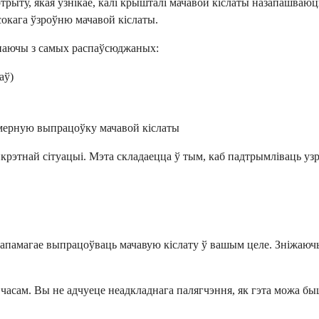
ыту, якая ўзнікае, калі крышталі мачавой кіслаты назапашваюц
окага ўзроўню мачавой кіслаты.
ынаючы з самых распаўсюджаных:
аў)
змерную выпрацоўку мачавой кіслаты
рэтнай сітуацыі. Мэта складаецца ў тым, каб падтрымліваць узр
 дапамагае выпрацоўваць мачавую кіслату ў вашым целе. Зніжаю
з часам. Вы не адчуеце неадкладнага палягчэння, як гэта можа бы