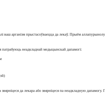
і ваш арганізм прыстасоўваецца да лекаў. Прыём аллапурынолу
кія патрабуюць неадкладнай медыцынскай дапамогі:
м
эй)
а звярніцеся да лекара або звярніцеся па неадкладную дапамогу.