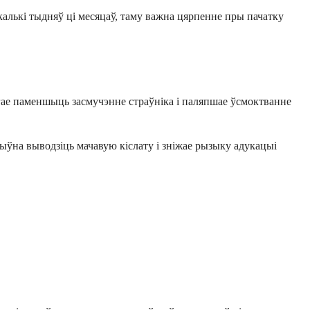
алькі тыдняў ці месяцаў, таму важна цярпенне пры пачатку
агае паменшыць засмучэнне страўніка і паляпшае ўсмоктванне
ўна выводзіць мачавую кіслату і зніжае рызыку адукацыі