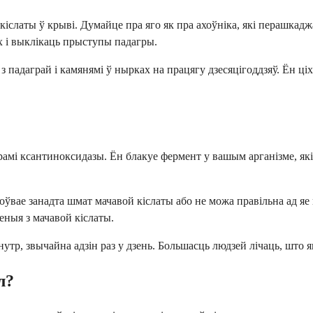
й кіслаты ў крыві. Думайце пра яго як пра ахоўніка, які перашк
х і выклікаць прыступы падагры.
з падаграй і камянямі ў нырках на працягу дзесяцігоддзяў. Ён ц
амі ксантиноксидазы. Ён блакуе фермент у вашым арганізме, які 
ўвае занадта шмат мачавой кіслаты або не можа правільна ад яе 
ныя з мачавой кіслаты.
нутр, звычайна адзін раз у дзень. Большасць людзей лічаць, што
л?