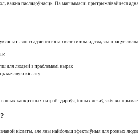
ол, важна паслядоўнасць. Па магчымасці прытрымлівайцеся адна
састат - яшчэ адзін інгібітар ксантиноксидазы, які працуе анал
ць:
лепш для людзей з праблемамі нырак
ць мачавую кіслату
ашых канкрэтных патрэб здароўя, іншых лекаў, якія вы прымаеце
т?
 мачавой кіслаты, але яны найбольш эфектыўныя для розных люд