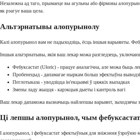
Незалежна ад таго, прымаеце вы агульны або фірмовы алопурын
як рэагуе ваша цела.
Альтэрнатывы алопурынолу
Калі алопурынол вам не падыходзіць, ёсць іншыя варыянты. Фебук
Іншыя альтэрнатывы, якія ваш лекар можа разгледзець, уключаю
Фебуксастат (Uloric) - працуе аналагічна, але можа быць 
Пробенецыд - дапамагае ныркам больш эфектыўна выводзі
Пеглотыказа - уводзіцца ін'екцыямі ў цяжкіх выпадках
Змены ладу жыцця - карэкцыя дыеты і кантроль вагі
Ваш лекар дапаможа вызначыць найлепшы варыянт, зыходзячы з в
Ці лепшы алопурынол, чым фебуксаста
І алопурынол, і фебуксастат эфектыўныя для зніжэння ўзроўню