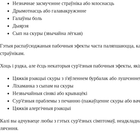
Незначнае засмучэнне страўніка або млоснасць
Дрымотнасць або галавакружэнне
Галаўны боль
Дыярэя
Сып на скуры (звычайна лёгкая)
Гэтыя распаўсюджаныя пабочныя эфекты часта паляпшаюцца, кал
страўнікам.
Хоць і рэдка, але ёсць некаторыя сур'ёзныя пабочныя эфекты, я
Цяжкія рэакцыі скуры з з'яўленнем бурбалак або лушчэнне
Ліхаманка з сыпам на скуры
Незвычайныя сінякі або крывацёкі
Сур'ёзныя праблемы з печанню (пажаўценне скуры або вач
Цяжкія алергічныя рэакцыі
Калі вы адчуваеце любы з гэтых сур'ёзных сімптомаў, неадкладн
лячэння.