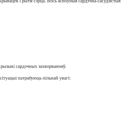
рывацёк і рытм сэрца. Вось асноўныя сардэчна-сасудзістыя
ы рызыкі сардэчных захворванняў.
ітуацыі патрабуюць пільнай увагі: