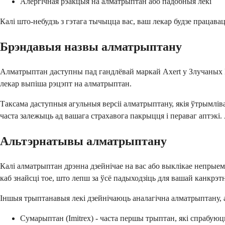
Алергічная рэакцыя на алматрыптан або падобныя лекі
Калі што-небудзь з гэтага тычыцца вас, ваш лекар будзе працава
Брэндавыя назвы алматрыптану
Алматрыптан даступны пад гандлёвай маркай Axert у Злучаных Шт
лекар выпіша рэцэпт на алматрыптан.
Таксама даступныя агульныя версіі алматрыптану, якія ўтрымлів
часта залежыць ад вашага страхавога пакрыцця і пераваг аптэкі.
Альтэрнатывы алматрыптану
Калі алматрыптан дрэнна дзейнічае на вас або выклікае непры
каб знайсці тое, што лепш за ўсё падыходзіць для вашай канкрэтн
Іншыя трыптанавыя лекі дзейнічаюць аналагічна алматрыптану, 
Сумарыптан (Imitrex) - часта першы трыптан, які спрабуюц