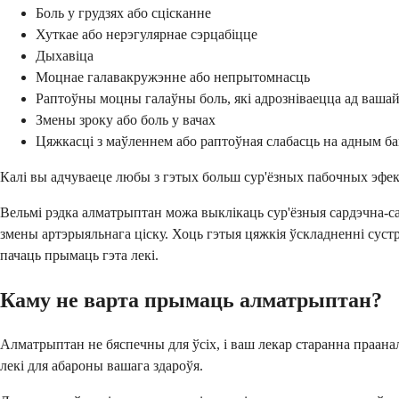
Боль у грудзях або сцісканне
Хуткае або нерэгулярнае сэрцабіцце
Дыхавіца
Моцнае галавакружэнне або непрытомнасць
Раптоўны моцны галаўны боль, які адрозніваецца ад вашай
Змены зроку або боль у вачах
Цяжкасці з маўленнем або раптоўная слабасць на адным ба
Калі вы адчуваеце любы з гэтых больш сур'ёзных пабочных эфек
Вельмі рэдка алматрыптан можа выклікаць сур'ёзныя сардэчна-сас
змены артэрыяльнага ціску. Хоць гэтыя цяжкія ўскладненні сус
пачаць прымаць гэта лекі.
Каму не варта прымаць алматрыптан?
Алматрыптан не бяспечны для ўсіх, і ваш лекар старанна праанал
лекі для абароны вашага здароўя.