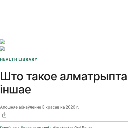
Benchmarks
Stories
FAQ
Sign up / Log in
HEALTH LIBRARY
Што такое алматрыптан
іншае
Апошняе абнаўленне
3 красавіка 2026 г.
Галоўная
Лекавыя сродкі
Almotriptan Oral Route