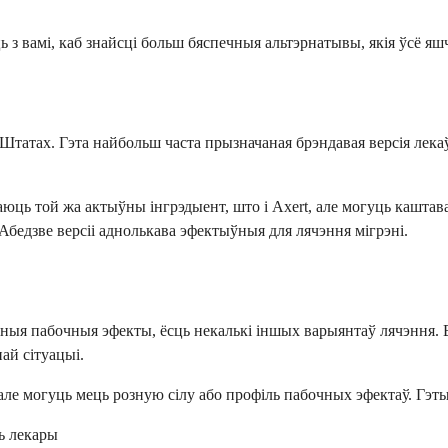
ць з вамі, каб знайсці больш бяспечныя альтэрнатывы, якія ўсё я
атах. Гэта найбольш часта прызначаная брэндавая версія лекаў, 
аюць той жа актыўны інгрэдыент, што і Axert, але могуць кашта
 Абедзве версіі аднолькава эфектыўныя для лячэння мігрэні.
емныя пабочныя эфекты, ёсць некалькі іншых варыянтаў лячэння
ай сітуацыі.
але могуць мець розную сілу або профіль пабочных эфектаў. Гэ
ь лекары