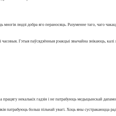
ь многія людзі добра яго пераносяць. Разуменне таго, чаго чака
 часовыя. Гэтыя паўсядзённыя рэакцыі звычайна знікаюць, калі л
працягу некалькіх гадзін і не патрабуюць медыцынскай дапамогі
ія патрабуюць больш пільнай увагі. Хоць яны сустракаюцца радз