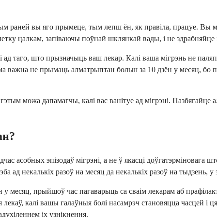
ым раней вы яго прымеце, тым лепш ён, як правіла, працуе. Вы м
летку цалкам, запіваючы поўнай шклянкай вады, і не здрабняйце 
сці ад таго, што прызначыць ваш лекар. Калі ваша мігрэнь не пал
сама важна не прымаць алматрыптан больш за 10 дзён у месяц, б
д гэтым можа дапамагчы, калі вас ванітуе ад мігрэні. Пазбягайц
ан?
с асобных эпізодаў мігрэні, а не ў якасці доўгатэрміновага што
эба ад некалькіх разоў на месяц да некалькіх разоў на тыдзень, у 
ён у месяц, прыйшоў час пагаварыць са сваім лекарам аб прафіл
я лекаў, калі вашы галаўныя болі насамрэч становяцца часцей і
адухіленнем іх узнікнення.