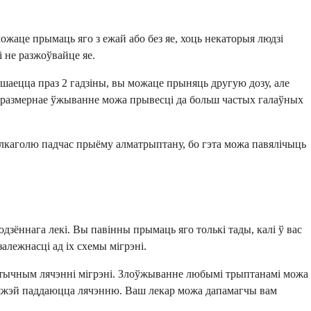
ожаце прымаць яго з ежай або без яе, хоць некаторыя людзі
і не разжоўвайце яе.
япшаецца праз 2 гадзіны, вы можаце прыняць другую дозу, але
о празмернае ўжыванне можа прывесці да больш частых галаўных
е алкаголю падчас прыёму алматрыптану, бо гэта можа павялічыць
дзённага лекі. Вы павінны прымаць яго толькі тады, калі ў вас
залежнасці ад іх схемы мігрэні.
актычным лячэнні мігрэні. Злоўжыванне любымі трыптанамі можа
 цяжэй паддаюцца лячэнню. Ваш лекар можа дапамагчы вам