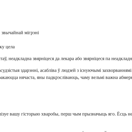
 звычайнай мігрэні
ку цела
таў, неадкладна звярніцеся да лекара або звярніцеся па неадкл
удзістыя здарэнні, асабліва ў людзей з існуючымі захворваннямі
тракаюцца нячаста, яны падкрэсліваюць, чаму вельмі важна абм
ізуе вашу гісторыю хваробы, перш чым прызначыць яго. Ёсць нека