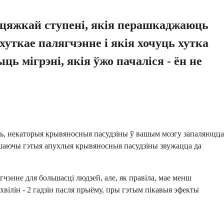
і цяжкай ступені, якія перашкаджаюць
хуткае палягчэнне і якія хочуць хутка
 мігрэні, якія ўжо пачаліся - ён не
нь, некаторыя крывяносныя пасудзіны ў вашым мозгу запаляюцца
ушаючы гэтыя апухлыя крывяносныя пасудзіны звужацца да
чэнне для большасці людзей, але, як правіла, мае менш
ілін - 2 гадзін пасля прыёму, пры гэтым пікавыя эфекты