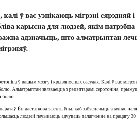
калі ў вас узнікаюць мігрэні сярэдняй 
ліва карысна для людзей, якім патрэбна 
ажна адзначыць, што алматрыптан лечыць
ігрэняў.
тоніна ў вашым мозгу і крывяносных сасудах. Калі ў вас мігрэ
 болю. Алматрыптан звязваецца з рэцэптарамі серотоніна, прым
й болю.
ратаў. Ён дастаткова эфектыўны, каб забяспечыць значнае паляг
льшасць людзей пачынаюць адчуваць палягчэнне на працягу 30 хв