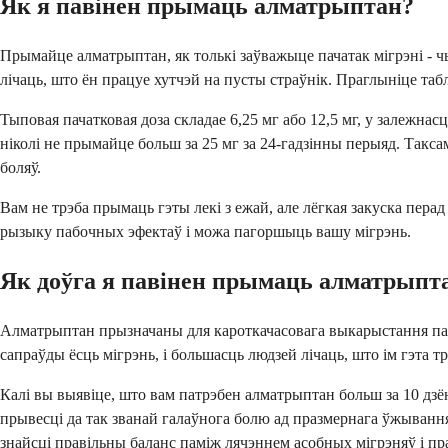
Як я павінен прымаць алматрыптан?
Прымайце алматрыптан, як толькі заўважыце пачатак мігрэні - ч
лічаць, што ён працуе хутчэй на пусты страўнік. Праглыніце таб
Тыповая пачатковая доза складае 6,25 мг або 12,5 мг, у залежна
ніколі не прымайце больш за 25 мг за 24-гадзінны перыяд. Так
боляў.
Вам не трэба прымаць гэты лекі з ежай, але лёгкая закуска пера
рызыку пабочных эфектаў і можа пагоршыць вашу мігрэнь.
Як доўга я павінен прымаць алматрыпт
Алматрыптан прызначаны для кароткачасовага выкарыстання падча
сапраўды ёсць мігрэнь, і большасць людзей лічаць, што ім гэта тр
Калі вы выявіце, што вам патрэбен алматрыптан больш за 10 дз
прывесці да так званай галаўнога болю ад празмернага ўжыванн
знайсці правільны баланс паміж лячэннем асобных мігрэняў і пр