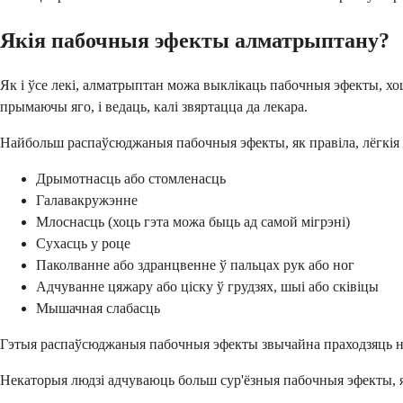
Якія пабочныя эфекты алматрыптану?
Як і ўсе лекі, алматрыптан можа выклікаць пабочныя эфекты, хоц
прымаючы яго, і ведаць, калі звяртацца да лекара.
Найбольш распаўсюджаныя пабочныя эфекты, як правіла, лёгкія і
Дрымотнасць або стомленасць
Галавакружэнне
Млоснасць (хоць гэта можа быць ад самой мігрэні)
Сухасць у роце
Паколванне або здранцвенне ў пальцах рук або ног
Адчуванне цяжару або ціску ў грудзях, шыі або сківіцы
Мышачная слабасць
Гэтыя распаўсюджаныя пабочныя эфекты звычайна праходзяць на 
Некаторыя людзі адчуваюць больш сур'ёзныя пабочныя эфекты, як