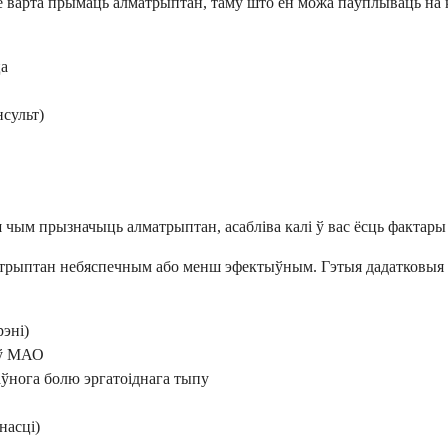
е варта прымаць алматрыптан, таму што ён можа паўплываць на к
ца
нсульт)
рш чым прызначыць алматрыптан, асабліва калі ў вас ёсць фактар
атрыптан небяспечным або менш эфектыўным. Гэтыя дадатковыя с
рэні)
аў МАО
ўнога болю эргатоіднага тыпу
насці)