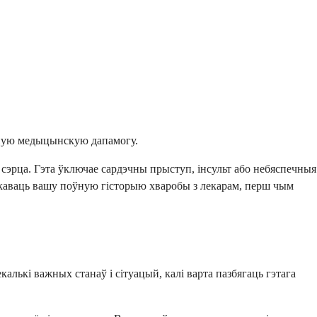
адную медыцынскую дапамогу.
 сэрца. Гэта ўключае сардэчны прыступ, інсульт або небяспечныя
еркаваць вашу поўную гісторыю хваробы з лекарам, перш чым
лькі важных станаў і сітуацый, калі варта пазбягаць гэтага