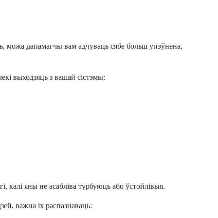
ць, можа дапамагчы вам адчуваць сябе больш упэўнена,
екі выходзяць з вашай сістэмы:
, калі яны не асабліва турбуюць або ўстойлівыя.
ей, важна іх распазнаваць: