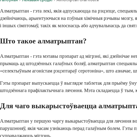
Алматрыптан - гэта лекі, якія адпускаюцца па рэцэпце, спецыяльн
дзейнічаюць, арыентуючыся на пэўныя хімічныя рэчывы мозгу, я
і іншых сімптомаў, такіх як млоснасць або адчувальнасць да свят
Што такое алматрыптан?
Алматрыптан - гэта мэтавы прэпарат ад мігрэні, які дзейнічае 
прымаць ад штодзённых галаўных боляў, алматрыптан спецыяльна
«селектыўным агоністам рэцэптараў серотоніна», што азначае, ш
Гэты прэпарат выпускаецца ў выглядзе таблетак для прыёму ўнут
штодзённага прафілактычнага лячэння. Мэта складаецца ў тым, к
Для чаго выкарыстоўваецца алматрыпт
Алматрыптан у першую чаргу выкарыстоўваецца для лячэння вост
парушэнняў, якія часам узнікаюць перад галаўным болем. Гэты прэ
суправаджаюць мігрэнь.