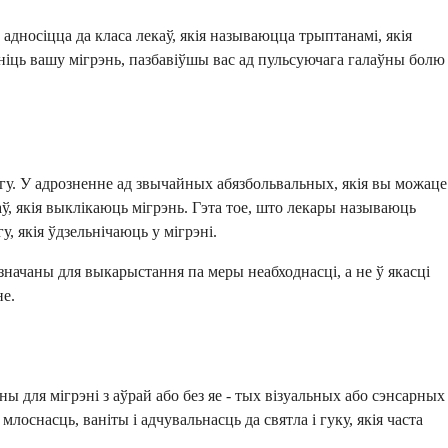
адносіцца да класа лекаў, якія называюцца трыптанамі, якія
ніць вашу мігрэнь, пазбавіўшы вас ад пульсуючага галаўны болю
згу. У адрозненне ад звычайных абязбольвальных, якія вы можаце
 якія выклікаюць мігрэнь. Гэта тое, што лекары называюць
, якія ўдзельнічаюць у мігрэні.
значаны для выкарыстання па меры неабходнасці, а не ў якасці
не.
для мігрэні з аўрай або без яе - тых візуальных або сэнсарных
оснасць, ваніты і адчувальнасць да святла і гуку, якія часта