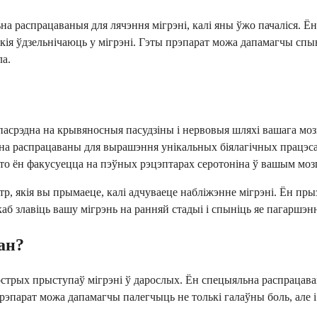
а распрацаваныя для лячэння мігрэні, калі яны ўжо пачаліся. Ён 
кія ўдзельнічаюць у мігрэні. Гэты прэпарат можа дапамагчы спы
ла.
непасрэдна на крывяносныя пасудзіны і нервовыя шляхі вашага мо
 распрацаваны для вырашэння унікальных біялагічных працэсаў,
то ён факусуецца на пэўных рэцэптарах серотоніна ў вашым мозгу
р, якія вы прымаеце, калі адчуваеце набліжэнне мігрэні. Ён пры
аб злавіць вашу мігрэнь на ранняй стадыі і спыніць яе пагаршэн
ан?
рых прыступаў мігрэні ў дарослых. Ён спецыяльна распрацаваны 
парат можа дапамагчы палегчыць не толькі галаўны боль, але і мл