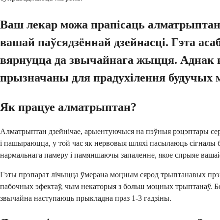
Ваш лекар можа прапісаць алматрыптан, 
вашай паўсядзённай дзейнасці. Гэта асаб
вярнуцца да звычайнага жыцця. Аднак в
прызначаны для прадухілення будучых м
Як працуе алматрыптан?
Алматрыптан дзейнічае, арыентуючыся на пэўныя рэцэптары серо
і пашыраюцца, у той час як нервовыя шляхі пасылаюць сігналы
нармальнага памеру і памяншаючы запаленне, якое спрыяе ваша
Гэты прэпарат лічыцца ўмерана моцным сярод трыптанавых прэпа
пабочных эфектаў, чым некаторыя з больш моцных трыптанаў. Бо
звычайна наступаюць прыкладна праз 1-3 гадзіны.