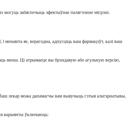
шчэ могуць забяспечыць эфектыўнае палягчэнне мігрэні.
і менавіта яе, верагодна, адпусціць ваш фармацэўт, калі ваш
ваць менш. Ці атрымаеце вы брэндавую або агульную версію,
. Ваш лекар можа дапамагчы вам вывучыць гэтыя альтэрнатывы,
тыя варыянты ўключаюць: