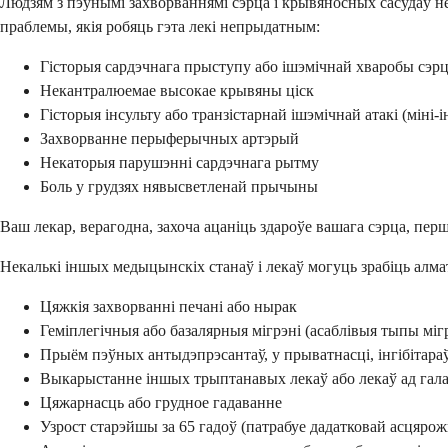
Людзям з пэўнымі захворваннямі сэрца і крывяносных сасудаў н
праблемы, якія робяць гэта лекі непрыдатным:
Гісторыя сардэчнага прыступу або ішэмічнай хваробы сэр
Некантралюемае высокае крывяны ціск
Гісторыя інсульту або транзістарнай ішэмічнай атакі (міні-і
Захворванне перыферычных артэрый
Некаторыя парушэнні сардэчнага рытму
Боль у грудзях нявысветленай прычыны
Ваш лекар, верагодна, захоча ацаніць здароўе вашага сэрца, пе
Некалькі іншых медыцынскіх станаў і лекаў могуць зрабіць алм
Цяжкія захворванні печані або нырак
Геміплегічныя або базалярныя мігрэні (асаблівыя тыпы міг
Прыём пэўных антыдэпрэсантаў, у прыватнасці, інгібітар
Выкарыстанне іншых трыптанавых лекаў або лекаў ад гала
Цяжарнасць або грудное гадаванне
Узрост старэйшы за 65 гадоў (патрабуе дадатковай асцярож