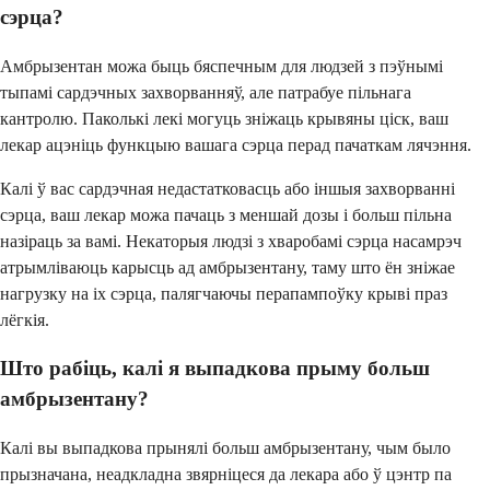
сэрца?
Амбрызентан можа быць бяспечным для людзей з пэўнымі
тыпамі сардэчных захворванняў, але патрабуе пільнага
кантролю. Паколькі лекі могуць зніжаць крывяны ціск, ваш
лекар ацэніць функцыю вашага сэрца перад пачаткам лячэння.
Калі ў вас сардэчная недастатковасць або іншыя захворванні
сэрца, ваш лекар можа пачаць з меншай дозы і больш пільна
назіраць за вамі. Некаторыя людзі з хваробамі сэрца насамрэч
атрымліваюць карысць ад амбрызентану, таму што ён зніжае
нагрузку на іх сэрца, палягчаючы перапампоўку крыві праз
лёгкія.
Што рабіць, калі я выпадкова прыму больш
амбрызентану?
Калі вы выпадкова прынялі больш амбрызентану, чым было
прызначана, неадкладна звярніцеся да лекара або ў цэнтр па