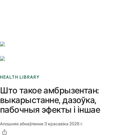
Benchmarks
Stories
FAQ
Sign up / Log in
HEALTH LIBRARY
Што такое амбрызентан:
выкарыстанне, дазоўка,
пабочныя эфекты і іншае
Апошняе абнаўленне
3 красавіка 2026 г.