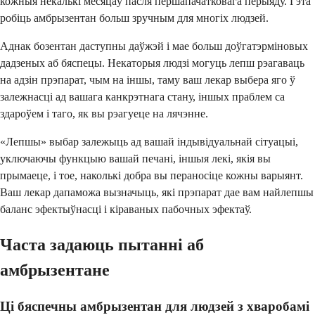
кожныя некалькі месяцаў пасля першапачатковага перыяду. Гэта
робіць амбрызентан больш зручным для многіх людзей.
Аднак бозентан даступны даўжэй і мае больш доўгатэрміновых
дадзеных аб бяспецы. Некаторыя людзі могуць лепш рэагаваць
на адзін прэпарат, чым на іншы, таму ваш лекар выбера яго ў
залежнасці ад вашага канкрэтнага стану, іншых праблем са
здароўем і таго, як вы рэагуеце на лячэнне.
«Лепшы» выбар залежыць ад вашай індывідуальнай сітуацыі,
уключаючы функцыю вашай печані, іншыя лекі, якія вы
прымаеце, і тое, наколькі добра вы пераносіце кожны варыянт.
Ваш лекар дапаможа вызначыць, які прэпарат дае вам найлепшы
баланс эфектыўнасці і кіраваных пабочных эфектаў.
Часта задаюць пытанні аб
амбрызентане
Ці бяспечны амбрызентан для людзей з хваробамі