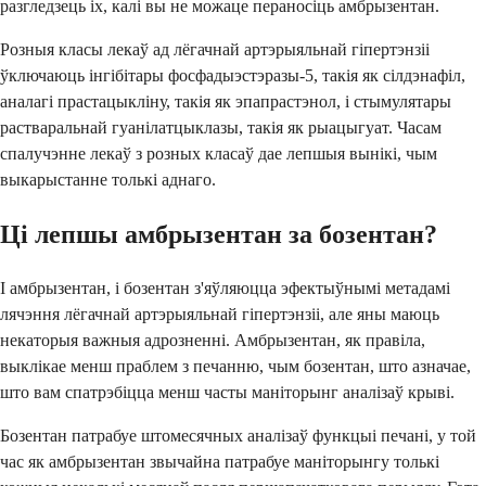
разгледзець іх, калі вы не можаце пераносіць амбрызентан.
Розныя класы лекаў ад лёгачнай артэрыяльнай гіпертэнзіі
ўключаюць інгібітары фосфадыэстэразы-5, такія як сілдэнафіл,
аналагі прастацыкліну, такія як эпапрастэнол, і стымулятары
растваральнай гуанілатцыклазы, такія як рыацыгуат. Часам
спалучэнне лекаў з розных класаў дае лепшыя вынікі, чым
выкарыстанне толькі аднаго.
Ці лепшы амбрызентан за бозентан?
І амбрызентан, і бозентан з'яўляюцца эфектыўнымі метадамі
лячэння лёгачнай артэрыяльнай гіпертэнзіі, але яны маюць
некаторыя важныя адрозненні. Амбрызентан, як правіла,
выклікае менш праблем з печанню, чым бозентан, што азначае,
што вам спатрэбіцца менш часты маніторынг аналізаў крыві.
Бозентан патрабуе штомесячных аналізаў функцыі печані, у той
час як амбрызентан звычайна патрабуе маніторынгу толькі