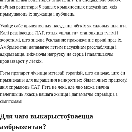
пэўныя рэцэптары ў вашых крывяносных пасудзінах, якія
прымушаюць іх звужацца і дубянець.
Уявіце сабе крывяносныя пасудзіны лёгкіх як садовыя шланги.
Калі развіваецца ЛАГ, гэтыя «шланги» становяцца тугімі і
жорсткімі, што значна ўскладняе праходжанне крыві праз іх.
Амбрызентан дапамагае гэтым пасудзінам расслабляцца і
адкрывацца, зніжаючы нагрузку на сэрца і паляпшаючы
кровазварот у лёгкіх.
Гэты прэпарат лічыцца мэтавай тэрапіяй, што азначае, што ён
прызначаны для вырашэння канкрэтных біялагічных працэсаў,
якія спрыяюць ЛАГ. Гэта не лекі, але яно можа значна
палепшыць якасць вашага жыцця і дапамагчы справіцца з
сімптомамі.
Для чаго выкарыстоўваецца
амбрызентан?