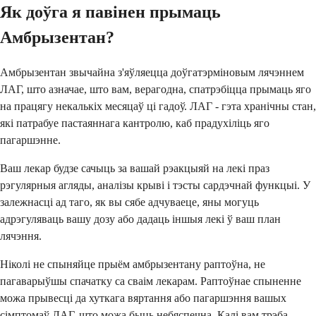
Як доўга я павінен прымаць
Амбрызентан?
Амбрызентан звычайна з'яўляецца доўгатэрміновым лячэннем
ЛАГ, што азначае, што вам, верагодна, спатрэбіцца прымаць яго
на працягу некалькіх месяцаў ці гадоў. ЛАГ - гэта хранічны стан,
які патрабуе пастаяннага кантролю, каб прадухіліць яго
пагаршэнне.
Ваш лекар будзе сачыць за вашай рэакцыяй на лекі праз
рэгулярныя агляды, аналізы крыві і тэсты сардэчнай функцыі. У
залежнасці ад таго, як вы сябе адчуваеце, яны могуць
адрэгуляваць вашу дозу або дадаць іншыя лекі ў ваш план
лячэння.
Ніколі не спыняйце прыём амбрызентану раптоўна, не
пагаварыўшы спачатку са сваім лекарам. Раптоўнае спыненне
можа прывесці да хуткага вяртання або пагаршэння вашых
сімптомаў ЛАГ, што можа быць небяспечна. Калі вам трэба