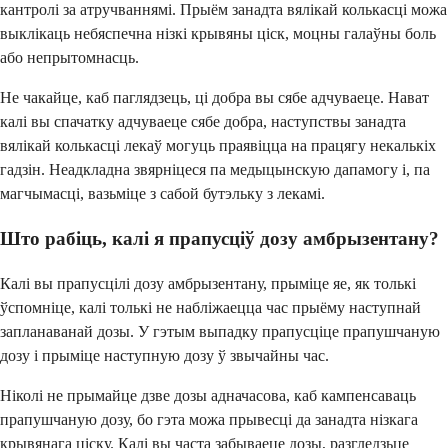
кантролі за атручваннямі. Прыём занадта вялікай колькасці можа
выклікаць небяспечна нізкі крывяны ціск, моцны галаўны боль
або непрытомнасць.
Не чакайце, каб паглядзець, ці добра вы сябе адчуваеце. Нават
калі вы спачатку адчуваеце сябе добра, наступствы занадта
вялікай колькасці лекаў могуць праявіцца на працягу некалькіх
гадзін. Неадкладна звярніцеся па медыцынскую дапамогу і, па
магчымасці, вазьміце з сабой бутэльку з лекамі.
Што рабіць, калі я прапусціў дозу амбрызентану?
Калі вы прапусцілі дозу амбрызентану, прыміце яе, як толькі
ўспомніце, калі толькі не набліжаецца час прыёму наступнай
запланаванай дозы. У гэтым выпадку прапусціце прапушчаную
дозу і прыміце наступную дозу ў звычайны час.
Ніколі не прымайце дзве дозы адначасова, каб кампенсаваць
прапушчаную дозу, бо гэта можа прывесці да занадта нізкага
крывянага ціску. Калі вы часта забываеце дозы, разгледзьце