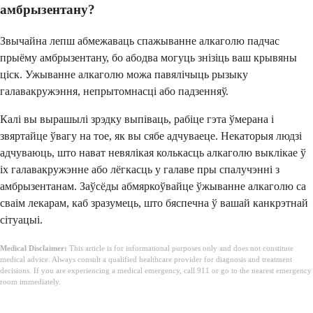
амбрызентану?
Звычайна лепш абмежаваць спажыванне алкаголю падчас
прыёму амбрызентану, бо абодва могуць знізіць ваш крывяны
ціск. Ужыванне алкаголю можа павялічыць рызыку
галавакружэння, непрытомнасці або падзенняў.
Калі вы вырашылі зрэдку выпіваць, рабіце гэта ўмерана і
звяртайце ўвагу на тое, як вы сябе адчуваеце. Некаторыя людзі
адчуваюць, што нават невялікая колькасць алкаголю выклікае ў
іх галавакружэнне або лёгкасць у галаве пры спалучэнні з
амбрызентанам. Заўсёды абмяркоўвайце ўжыванне алкаголю са
сваім лекарам, каб зразумець, што бяспечна ў вашай канкрэтнай
сітуацыі.
Medical Disclaimer:
This article is for informational purposes only and does not constitute
medical advice. Always consult a qualified healthcare provider for diagnosis and treatment
decisions. If you are experiencing a medical emergency, call 911 or go to the nearest emergency
room immediately.