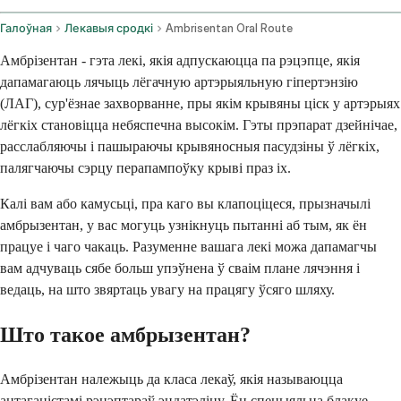
Галоўная
Лекавыя сродкі
Ambrisentan Oral Route
Амбрізентан - гэта лекі, якія адпускаюцца па рэцэпце, якія
дапамагаюць лячыць лёгачную артэрыяльную гіпертэнзію
(ЛАГ), сур'ёзнае захворванне, пры якім крывяны ціск у артэрыях
лёгкіх становіцца небяспечна высокім. Гэты прэпарат дзейнічае,
расслабляючы і пашыраючы крывяносныя пасудзіны ў лёгкіх,
палягчаючы сэрцу перапампоўку крыві праз іх.
Калі вам або камусьці, пра каго вы клапоціцеся, прызначылі
амбрызентан, у вас могуць узнікнуць пытанні аб тым, як ён
працуе і чаго чакаць. Разуменне вашага лекі можа дапамагчы
вам адчуваць сябе больш упэўнена ў сваім плане лячэння і
ведаць, на што звяртаць увагу на працягу ўсяго шляху.
Што такое амбрызентан?
Амбрізентан належыць да класа лекаў, якія называюцца
антаганістамі рэцэптараў эндатэліну. Ён спецыяльна блакуе