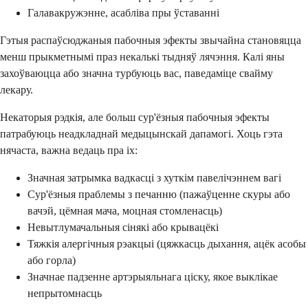
Галавакружэнне, асабліва пры ўставанні
Гэтыя распаўсюджаныя пабочныя эфекты звычайна становяцца
менш прыкметнымі праз некалькі тыдняў лячэння. Калі яны
захоўваюцца або значна турбуюць вас, паведаміце свайму
лекару.
Некаторыя рэдкія, але больш сур'ёзныя пабочныя эфекты
патрабуюць неадкладнай медыцынскай дапамогі. Хоць гэта
нячаста, важна ведаць пра іх:
Значная затрымка вадкасці з хуткім павелічэннем вагі
Сур'ёзныя праблемы з печанню (пажаўценне скуры або
вачэй, цёмная мача, моцная стомленасць)
Невытлумачальныя сінякі або крывацёкі
Тяжкія алергічныя рэакцыі (цяжкасць дыхання, ацёк асобы
або горла)
Значнае падзенне артэрыяльнага ціску, якое выклікае
непрытомнасць