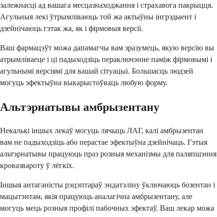
залежнасці ад вашага месцазнаходжання і страхавога пакрыцця.
Агульныя лекі ўтрымліваюць той жа актыўны інгрэдыент і
дзейнічаюць гэтак жа, як і фірмовыя версіі.
Ваш фармацэўт можа дапамагчы вам зразумець, якую версію вы
атрымліваеце і ці падыходзіць пераключэнне паміж фірмовымі і
агульнымі версіямі для вашай сітуацыі. Большасць людзей
могуць эфектыўна выкарыстоўваць любую форму.
Альтэрнатывы амбрызентану
Некалькі іншых лекаў могуць лячыць ЛАГ, калі амбрызентан
вам не падыходзіць або перастае эфектыўна дзейнічаць. Гэтыя
альтэрнатывы працуюць праз розныя механізмы для паляпшэння
кровазвароту ў лёгкіх.
Іншыя антаганісты рэцэптараў эндатэліну ўключаюць бозентан і
мацытэнтам, якія працуюць аналагічна амбрызентану, але
могуць мець розныя профілі пабочных эфектаў. Ваш лекар можа