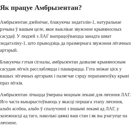
Як працуе Амбрызентан?
Амбрызентан дзейнічае, блакуючы эндатэлін-1, натуральнае
рэчыва ў вашым целе, якое выклікае звужэнне крывяносных
сасудаў. У людзей з ЛАГ выпрацоўваецца занадта шмат
эндатэліну-1, што прыводзіць да празмернага звужэння лёгачных
артэрый.
Блакуючы гэтыя сігналы, амбрызентан дазваляе крывяносным
сасудам лёгкіх расслабляцца і пашырацца. Гэта зніжае ціск у
вашых лёгачных артэрыях і палягчае сэрцу перапампоўку крыві
праз лёгкія.
Амбрызентан лічыцца ўмерана моцным лекамі для лячэння ЛАГ.
Яго часта выкарыстоўваюць у якасці першага этапу лячэння,
альбо асобна, альбо ў спалучэнні з іншымі лекамі ад ЛАГ, у
залежнасці ад таго, наколькі цяжкі ваш стан і як вы рэагуеце на
лячэнне.