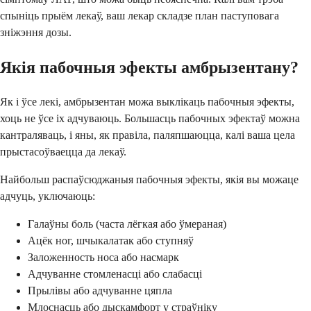
спыніць прыём лекаў, ваш лекар складзе план паступовага
зніжэння дозы.
Якія пабочныя эфекты амбрызентану?
Як і ўсе лекі, амбрызентан можа выклікаць пабочныя эфекты,
хоць не ўсе іх адчуваюць. Большасць пабочных эфектаў можна
кантраляваць, і яны, як правіла, паляпшаюцца, калі ваша цела
прыстасоўваецца да лекаў.
Найбольш распаўсюджаныя пабочныя эфекты, якія вы можаце
адчуць, уключаюць:
Галаўны боль (часта лёгкая або ўмераная)
Ацёк ног, шчыкалатак або ступняў
Заложенность носа або насмарк
Адчуванне стомленасці або слабасці
Прылівы або адчуванне цяпла
Млоснасць або дыскамфорт у страўніку