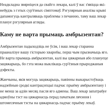
Неадкладна звярніцеся да свайго лекара, калі ў вас з'явіцца які-
небудзь з гэтых сур'ёзных сімптомаў. Рэгулярныя аналізы крыві
дапамогуць кантраляваць праблемы з печанню, таму ваш лекар
плануе рэгулярныя агляды.
Каму не варта прымаць амбрызентан?
Амбрызентан падыходзіць не ўсім, і ваш лекар старанна
прааналізуе вашу гісторыю хваробы, перш чым прызначыць яго.
Не варта прымаць амбрызентан, калі вы цяжарныя або плануеце
зацяжарыць, бо гэта можа выклікаць сур'ёзныя прыроджаныя
дэфекты.
Жанчыны, якія могуць зацяжарыць, павінны выкарыстоўваць
надзейныя сродкі кантрацэпцыі падчас прыёму амбрызентану і
не менш за адзін месяц пасля яго адмены. Ваш лекар запатрабуе
адмоўны тэст на цяжарнасць перад пачаткам лячэння і
штомесячныя тэсты на цяжарнасць падчас прыёму лекаў.