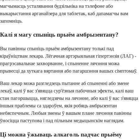
магчымасць усталявання будзільніка на тэлефоне або
выкарыстання арганайзера для таблетак, каб дапамагчы вам
запомніць.
Калі я магу спыніць прыём амбрызентану?
Вы павінны спыніць прыём амбрызентану толькі пад
кіраўніцтвам лекара. Лёгачная артэрыяльная гіпертэнзія (ЛАГ) -
прагрэсавальнае захворванне, і спыненне лячэння можа
прывесці да хуткага вяртання або пагаршэння вашых сімптомаў.
Ваш лекар можа разгледзець пытанне аб спыненні або змене
лекаў, калі ў вас з'явяцца сур'ёзныя пабочныя эфекты, калі ваш
стан пагоршыцца, нягледзячы на лячэнне, або калі ў вас з'явяцца
іншыя праблемы са здароўем, якія робяць амбрызентан
небяспечным. Любыя змены ў вашым плане лячэння павінны
ўносіцца паступова і пад пільным медыцынскім наглядам.
Ці можна ўжываць алкаголь падчас прыёму