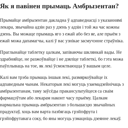
Як я павінен прымаць Амбрызентан?
Прымайце амбрызентан дакладна ў адпаведнасці з указаннямі
лекара, звычайна адзін раз у дзень у адзін і той жа час кожны
дзень. Вы можаце прымаць яго з ежай або без яе, але прыём з
ежай можа дапамагчы, калі ў вас узнікае засмучэнне страўніка.
Праглынайце таблетку цалкам, запіваючы шклянкай вады. Не
здрабняйце, не разжоўвайце і не дзяліце таблеткі, бо гэта можа
паўплываць на тое, як лекі ўсмоктваюцца ў вашым целе.
Калі вам трэба прымаць іншыя лекі, размяркоўвайце іх
адпаведным чынам. Некаторыя лекі могуць узаемадзейнічаць з
амбрызентанам, таму заўсёды пракансультуйцеся са сваім
фармацэўтам або лекарам наконт часу прыёму. Цалкам
нармальна прымаць амбрызентан з большасцю звычайных
прадуктаў, хоць вам варта пазбягаць грэйпфрута і
грэйпфрутавага соку, бо яны могуць узмацніць дзеянне лекаў.