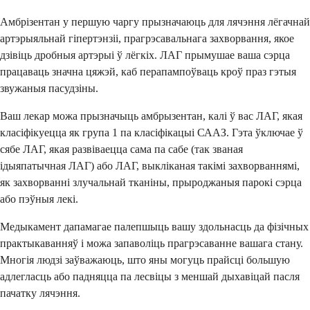
Амбрізентан у першую чаргу прызначаюць для лячэння лёгачнай
артэрыяльнай гіпертэнзіі, прагрэсавальнага захворвання, якое
дзівіць дробныя артэрыі ў лёгкіх. ЛАГ прымушае ваша сэрца
працаваць значна цяжэй, каб перапампоўваць кроў праз гэтыя
звужаныя пасудзіны.
Ваш лекар можа прызначыць амбрызентан, калі ў вас ЛАГ, якая
класіфікуецца як група 1 па класіфікацыі СААЗ. Гэта ўключае ў
сябе ЛАГ, якая развіваецца сама па сабе (так званая
ідыяпатычная ЛАГ) або ЛАГ, выкліканая такімі захворваннямі,
як захворванні злучальнай тканіны, прыроджаныя парокі сэрца
або пэўныя лекі.
Медыкамент дапамагае палепшыць вашу здольнасць да фізічных
практыкаванняў і можа запаволіць прагрэсаванне вашага стану.
Многія людзі заўважаюць, што яны могуць прайсці большую
адлегласць або падняцца па лесвіцы з меншай дыхавіцай пасля
пачатку лячэння.