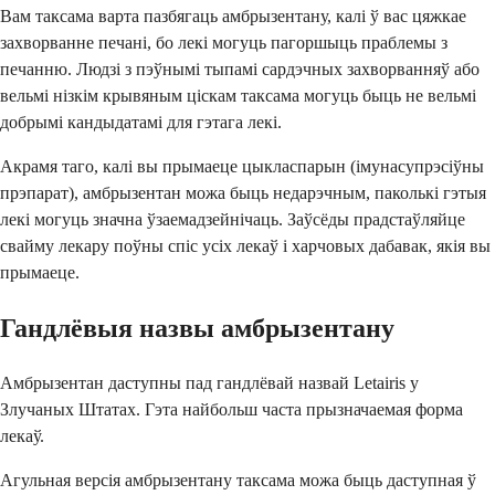
Вам таксама варта пазбягаць амбрызентану, калі ў вас цяжкае
захворванне печані, бо лекі могуць пагоршыць праблемы з
печанню. Людзі з пэўнымі тыпамі сардэчных захворванняў або
вельмі нізкім крывяным ціскам таксама могуць быць не вельмі
добрымі кандыдатамі для гэтага лекі.
Акрамя таго, калі вы прымаеце цыкласпарын (імунасупрэсіўны
прэпарат), амбрызентан можа быць недарэчным, паколькі гэтыя
лекі могуць значна ўзаемадзейнічаць. Заўсёды прадстаўляйце
свайму лекару поўны спіс усіх лекаў і харчовых дабавак, якія вы
прымаеце.
Гандлёвыя назвы амбрызентану
Амбрызентан даступны пад гандлёвай назвай Letairis у
Злучаных Штатах. Гэта найбольш часта прызначаемая форма
лекаў.
Агульная версія амбрызентану таксама можа быць даступная ў