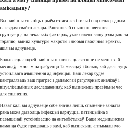
амікацыну?
Вы павінны спыніць прыём гэтага лекі толькі пад непасрэдным
наглядам свайго лекара. Рашэнне аб спыненні лячэння
грунтуецца на некалькіх фактарах, уключаючы вашу рэакцыю на
тэрапію, вынікі культуры макроты і любыя пабочныя эфекты,
якія вы адчуваеце.
Большасць людзей павінны працягваць лячэнне не менш за 6
месяцаў, і многім патрабуецца 12 месяцаў і больш, каб дасягнуць
ўстойлівага ачышчэння ад інфекцыі. Ваш лекар будзе
кантраляваць ваш прагрэс з дапамогай рэгулярных аналізаў і
візуалізацыйных даследаванняў, каб вызначыць правільны час
для спынення.
Нават калі вы адчуваеце сябе значна лепш, спыненне занадта
рана можа дазволіць інфекцыі вярнуцца, патэнцыйна з
павышанай устойлівасцю да антыбіётыкаў. Ваша медыцынская
каманда будзе працаваць з вамі, каб вызначыць аптымальную