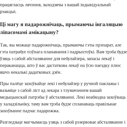
працягласць лячэння, зыходзячы з вашай індывідуальнай
рэакцыі.
Ці магу я падарожнічаць, прымаючы інгаляцыю
ліпасомамі амікацыну?
Так, вы можаце падарожнічаць, прымаючы гэты прэпарат, але
гэта патрабуе пэўнага планавання і падрыхтоўкі. Вам трэба будзе
ўзяць з сабой абсталяванне для небулайзера, запасы лекаў і
пераканацца, што ў вас дастаткова лекаў на ўсю паездку плюс
яшчэ некалькі дадатковых дзён.
Пры палёце захоўвайце лекі і небулайзер у ручной паклажы і
вазьміце з сабой ліст ад лекара з тлумачэннем вашай
медыцынскай патрэбы ў абсталяванні. Лекі неабходна захоўваць
у халадзільніку, таму вам трэба будзе спланаваць правільнае
захоўванне падчас падарожжа.
Разгледзьце магчымасць узяць з сабой рэзервовае абсталяванне і