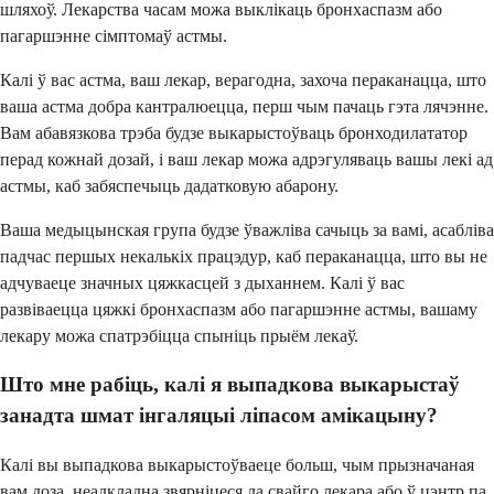
шляхоў. Лекарства часам можа выклікаць бронхаспазм або
пагаршэнне сімптомаў астмы.
Калі ў вас астма, ваш лекар, верагодна, захоча пераканацца, што
ваша астма добра кантралюецца, перш чым пачаць гэта лячэнне.
Вам абавязкова трэба будзе выкарыстоўваць бронходилататор
перад кожнай дозай, і ваш лекар можа адрэгуляваць вашы лекі ад
астмы, каб забяспечыць дадатковую абарону.
Ваша медыцынская група будзе ўважліва сачыць за вамі, асабліва
падчас першых некалькіх працэдур, каб пераканацца, што вы не
адчуваеце значных цяжкасцей з дыханнем. Калі ў вас
развіваецца цяжкі бронхаспазм або пагаршэнне астмы, вашаму
лекару можа спатрэбіцца спыніць прыём лекаў.
Што мне рабіць, калі я выпадкова выкарыстаў
занадта шмат інгаляцыі ліпасом амікацыну?
Калі вы выпадкова выкарыстоўваеце больш, чым прызначаная
вам доза, неадкладна звярніцеся да свайго лекара або ў цэнтр па