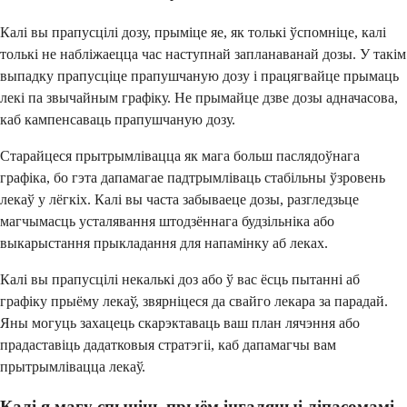
Калі вы прапусцілі дозу, прыміце яе, як толькі ўспомніце, калі
толькі не набліжаецца час наступнай запланаванай дозы. У такім
выпадку прапусціце прапушчаную дозу і працягвайце прымаць
лекі па звычайным графіку. Не прымайце дзве дозы адначасова,
каб кампенсаваць прапушчаную дозу.
Старайцеся прытрымлівацца як мага больш паслядоўнага
графіка, бо гэта дапамагае падтрымліваць стабільны ўзровень
лекаў у лёгкіх. Калі вы часта забываеце дозы, разгледзьце
магчымасць усталявання штодзённага будзільніка або
выкарыстання прыкладання для напамінку аб леках.
Калі вы прапусцілі некалькі доз або ў вас ёсць пытанні аб
графіку прыёму лекаў, звярніцеся да свайго лекара за парадай.
Яны могуць захацець скарэктаваць ваш план лячэння або
прадаставіць дадатковыя стратэгіі, каб дапамагчы вам
прытрымлівацца лекаў.
Калі я магу спыніць прыём інгаляцыі ліпасомамі