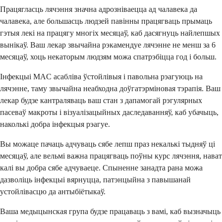
Працягласць лячэння значна адрозніваецца ад чалавека да
чалавека, але большасць людзей павінны працягваць прымаць
гэтыя лекі на працягу многіх месяцаў, каб дасягнуць найлепшых
вынікаў. Ваш лекар звычайна рэкамендуе лячэнне не менш за 6
месяцаў, хоць некаторым людзям можа спатрэбіцца год і больш.
Інфекцыі MAC асабліва ўстойлівыя і павольна рэагуюць на
лячэнне, таму звычайна неабходна доўгатэрміновая тэрапія. Ваш
лекар будзе кантраляваць ваш стан з дапамогай рэгулярных
пасеваў макроты і візуалізацыйных даследаванняў, каб убачыць,
наколькі добра інфекцыя рэагуе.
Вы можаце пачаць адчуваць сябе лепш праз некалькі тыдняў ці
месяцаў, але вельмі важна працягваць поўны курс лячэння, нават
калі вы добра сябе адчуваеце. Спыненне занадта рана можа
дазволіць інфекцыі вярнуцца, патэнцыйна з павышанай
устойлівасцю да антыбіётыкаў.
Ваша медыцынская група будзе працаваць з вамі, каб вызначыць