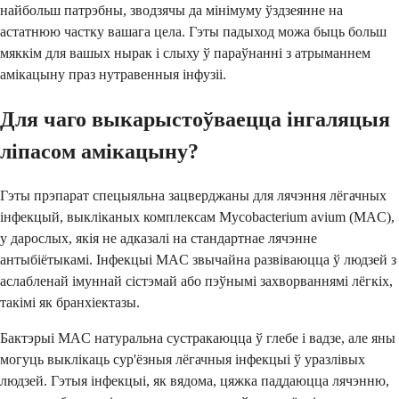
найбольш патрэбны, зводзячы да мінімуму ўздзеянне на
астатнюю частку вашага цела. Гэты падыход можа быць больш
мяккім для вашых нырак і слыху ў параўнанні з атрыманнем
амікацыну праз нутравенныя інфузіі.
Для чаго выкарыстоўваецца інгаляцыя
ліпасом амікацыну?
Гэты прэпарат спецыяльна зацверджаны для лячэння лёгачных
інфекцый, выкліканых комплексам Mycobacterium avium (MAC),
у дарослых, якія не адказалі на стандартнае лячэнне
антыбіётыкамі. Інфекцыі MAC звычайна развіваюцца ў людзей з
аслабленай імуннай сістэмай або пэўнымі захворваннямі лёгкіх,
такімі як бранхіектазы.
Бактэрыі MAC натуральна сустракаюцца ў глебе і вадзе, але яны
могуць выклікаць сур'ёзныя лёгачныя інфекцыі ў уразлівых
людзей. Гэтыя інфекцыі, як вядома, цяжка паддаюцца лячэнню,