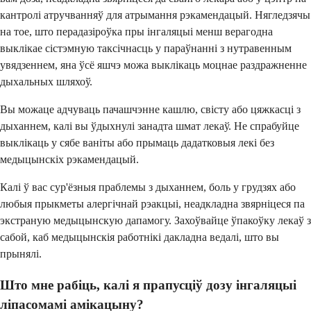
кантролі атручванняў для атрымання рэкамендацый. Нягледзячы
на тое, што перадазіроўка пры інгаляцыі менш верагодна
выклікае сістэмную таксічнасць у параўнанні з нутравенным
увядзеннем, яна ўсё яшчэ можа выклікаць моцнае раздражненне
дыхальных шляхоў.
Вы можаце адчуваць пачашчэнне кашлю, свісту або цяжкасці з
дыханнем, калі вы ўдыхнулі занадта шмат лекаў. Не спрабуйце
выклікаць у сябе ваніты або прымаць дадатковыя лекі без
медыцынскіх рэкамендацый.
Калі ў вас сур'ёзныя праблемы з дыханнем, боль у грудзях або
любыя прыкметы алергічнай рэакцыі, неадкладна звярніцеся па
экстраную медыцынскую дапамогу. Захоўвайце ўпакоўку лекаў з
сабой, каб медыцынскія работнікі дакладна ведалі, што вы
прынялі.
Што мне рабіць, калі я прапусціў дозу інгаляцыі
ліпасомамі амікацыну?