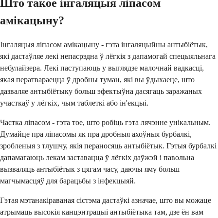
Што такое інгаляцыя ліпасом
амікацыну?
Інгаляцыя ліпасом амікацыну - гэта інгаляцыйны антыбіётык,
які дастаўляе лекі непасрэдна ў лёгкія з дапамогай спецыяльнага
небулайзера. Лекі паступаюць у выглядзе малочнай вадкасці,
якая ператвараецца ў дробны туман, які вы ўдыхаеце, што
дазваляе антыбіётыку больш эфектыўна дасягаць заражаных
участкаў у лёгкіх, чым таблеткі або ін'екцыі.
Частка ліпасом - гэта тое, што робіць гэта лячэнне унікальным.
Думайце пра ліпасомы як пра дробныя ахоўныя бурбалкі,
зробленыя з тлушчу, якія пераносяць антыбіётык. Гэтыя бурбалкі
дапамагаюць лекам заставацца ў лёгкіх даўжэй і павольна
вызваляць антыбіётык з цягам часу, даючы яму больш
магчымасцяў для барацьбы з інфекцыяй.
Гэтая мэтанакіраваная сістэма дастаўкі азначае, што вы можаце
атрымаць высокія канцэнтрацыі антыбіётыка там, дзе ён вам