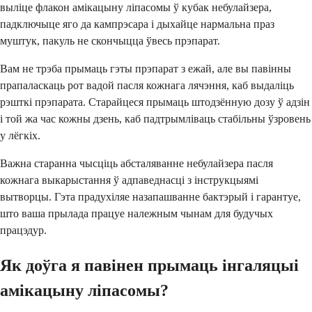
выліце флакон амікацыну ліпасомы ў кубак небулайзера,
падключыце яго да кампрэсара і дыхайце нармальна праз
муштук, пакуль не скончыцца ўвесь прэпарат.
Вам не трэба прымаць гэты прэпарат з ежай, але вы павінны
прапаласкаць рот вадой пасля кожнага лячэння, каб выдаліць
рэшткі прэпарата. Старайцеся прымаць штодзённую дозу ў адзін
і той жа час кожны дзень, каб падтрымліваць стабільны ўзровень
у лёгкіх.
Важна старанна чысціць абсталяванне небулайзера пасля
кожнага выкарыстання ў адпаведнасці з інструкцыямі
вытворцы. Гэта прадухіляе назапашванне бактэрый і гарантуе,
што ваша прылада працуе належным чынам для будучых
працэдур.
Як доўга я павінен прымаць інгаляцыі
амікацыну ліпасомы?