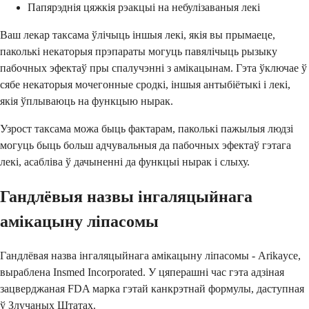
Папярэднія цяжкія рэакцыі на небулізаваныя лекі
Ваш лекар таксама ўлічыць іншыя лекі, якія вы прымаеце,
паколькі некаторыя прэпараты могуць павялічыць рызыку
пабочных эфектаў пры спалучэнні з амікацынам. Гэта ўключае ў
сябе некаторыя мочегонные сродкі, іншыя антыбіётыкі і лекі,
якія ўплываюць на функцыю нырак.
Узрост таксама можа быць фактарам, паколькі пажылыя людзі
могуць быць больш адчувальныя да пабочных эфектаў гэтага
лекі, асабліва ў дачыненні да функцыі нырак і слыху.
Гандлёвыя назвы інгаляцыйнага
амікацыну ліпасомы
Гандлёвая назва інгаляцыйнага амікацыну ліпасомы - Arikayce,
выраблена Insmed Incorporated. У цяперашні час гэта адзіная
зацверджаная FDA марка гэтай канкрэтнай формулы, даступная
ў Злучаных Штатах.