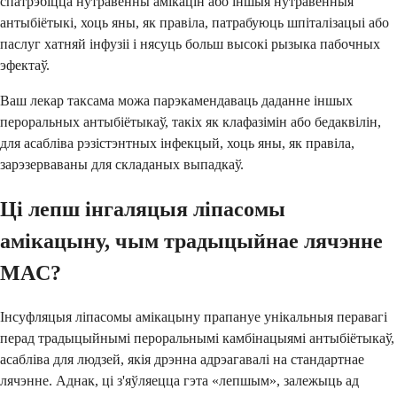
спатрэбіцца нутравенны амікацін або іншыя нутравенныя
антыбіётыкі, хоць яны, як правіла, патрабуюць шпіталізацыі або
паслуг хатняй інфузіі і нясуць больш высокі рызыка пабочных
эфектаў.
Ваш лекар таксама можа парэкамендаваць даданне іншых
пероральных антыбіётыкаў, такіх як клафазімін або бедаквілін,
для асабліва рэзістэнтных інфекцый, хоць яны, як правіла,
зарэзерваваны для складаных выпадкаў.
Ці лепш інгаляцыя ліпасомы
амікацыну, чым традыцыйнае лячэнне
MAC?
Інсуфляцыя ліпасомы амікацыну прапануе унікальныя перавагі
перад традыцыйнымі пероральнымі камбінацыямі антыбіётыкаў,
асабліва для людзей, якія дрэнна адрэагавалі на стандартнае
лячэнне. Аднак, ці з'яўляецца гэта «лепшым», залежыць ад