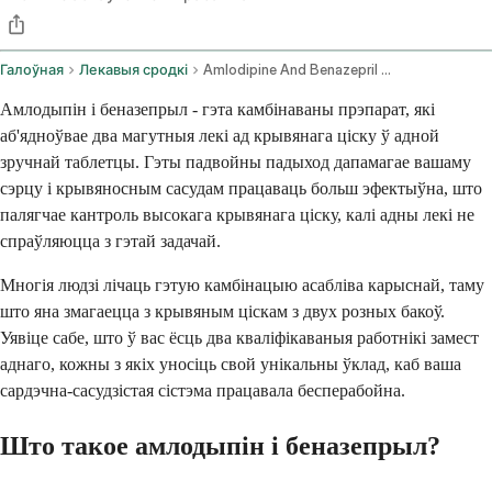
Галоўная
Лекавыя сродкі
Amlodipine And Benazepril Oral Route
Амлодыпін і беназепрыл - гэта камбінаваны прэпарат, які
аб'ядноўвае два магутныя лекі ад крывянага ціску ў адной
зручнай таблетцы. Гэты падвойны падыход дапамагае вашаму
сэрцу і крывяносным сасудам працаваць больш эфектыўна, што
палягчае кантроль высокага крывянага ціску, калі адны лекі не
спраўляюцца з гэтай задачай.
Многія людзі лічаць гэтую камбінацыю асабліва карыснай, таму
што яна змагаецца з крывяным ціскам з двух розных бакоў.
Уявіце сабе, што ў вас ёсць два кваліфікаваныя работнікі замест
аднаго, кожны з якіх уносіць свой унікальны ўклад, каб ваша
сардэчна-сасудзістая сістэма працавала бесперабойна.
Што такое амлодыпін і беназепрыл?