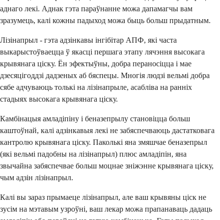
аднаго лекі. Аднак гэта параўнанне можа дапамагчы вам
зразумець, калі кожны падыход можа быць больш прыдатным.
Лізінапрыл - гэта адзінкавы інгібітар АПФ, які часта
выкарыстоўваецца ў якасці першага этапу лячэння высокага
крывянага ціску. Ён эфектыўны, добра пераносіцца і мае
дзесяцігоддзі дадзеных аб бяспецы. Многія людзі вельмі добра
сябе адчуваюць толькі на лізінапрыле, асабліва на ранніх
стадыях высокага крывянага ціску.
Камбінацыя амладіпіну і беназепрылу становіцца больш
каштоўнай, калі адзінкавыя лекі не забяспечваюць дастатковага
кантролю крывянага ціску. Паколькі яна змяшчае беназепрыл
(які вельмі падобны на лізінапрыл) плюс амладіпін, яна
звычайна забяспечвае больш моцнае зніжэнне крывянага ціску,
чым адзін лізінапрыл.
Калі вы зараз прымаеце лізінапрыл, але ваш крывяны ціск не
зусім на мэтавым узроўні, ваш лекар можа прапанаваць дадаць