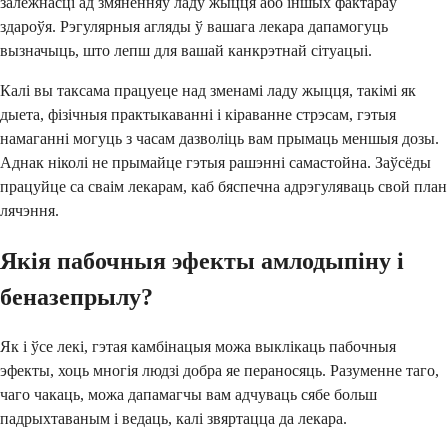
залежнасці ад змяненняў ладу жыцця або іншых фактараў
здароўя. Рэгулярныя агляды ў вашага лекара дапамогуць
вызначыць, што лепш для вашай канкрэтнай сітуацыі.
Калі вы таксама працуеце над зменамі ладу жыцця, такімі як
дыета, фізічныя практыкаванні і кіраванне стрэсам, гэтыя
намаганні могуць з часам дазволіць вам прымаць меншыя дозы.
Аднак ніколі не прымайце гэтыя рашэнні самастойна. Заўсёды
працуйце са сваім лекарам, каб бяспечна адрэгуляваць свой план
лячэння.
Якія пабочныя эфекты амлодыпіну і
беназепрылу?
Як і ўсе лекі, гэтая камбінацыя можа выклікаць пабочныя
эфекты, хоць многія людзі добра яе пераносяць. Разуменне таго,
чаго чакаць, можа дапамагчы вам адчуваць сябе больш
падрыхтаваным і ведаць, калі звяртацца да лекара.