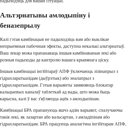
падыходзіць для вашай сітуацыі.
Альтэрнатывы амлодыпіну і
беназепрылу
Калі гэтая камбінацыя не падыходзіць вам або выклікае
непрыемныя пабочныя эфекты, даступна некалькі альтэрнатыў.
Ваш лекар можа прапанаваць іншыя камбінаваныя лекі або
розныя падыходы да кантролю вашага крывянага ціску.
Іншыя камбінацыі інгібітараў АПФ ўключаюць лізінапрыл з
гідрахларатыазідам (дыўрэтык) або эналапрыл з
гідрахларатыазідам. Гэтыя варыянты замяняюць блокатар
кальцыевых каналаў таблеткай ад вады, што можа быць
карысна, калі ў вас з'яўляецца ацёк з амлодыпінам.
Камбінацыі БРА прапануюць яшчэ адзін варыянт, спалучаючы
такія лекі, як лазартан або вальсартан, з амладіпінам або
гідрахларатыазідам. БРА працуюць аналагічна інгібітарам АПФ,