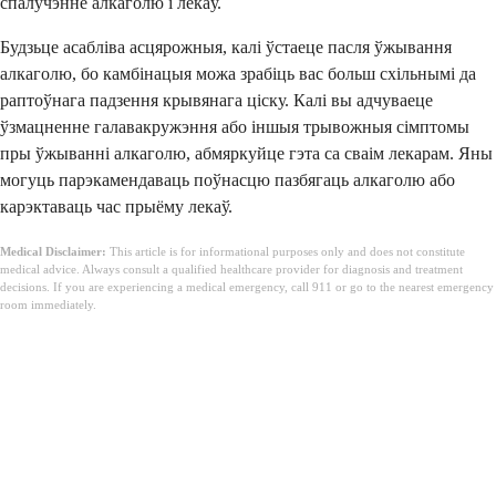
спалучэнне алкаголю і лекаў.
Будзьце асабліва асцярожныя, калі ўстаеце пасля ўжывання
алкаголю, бо камбінацыя можа зрабіць вас больш схільнымі да
раптоўнага падзення крывянага ціску. Калі вы адчуваеце
ўзмацненне галавакружэння або іншыя трывожныя сімптомы
пры ўжыванні алкаголю, абмяркуйце гэта са сваім лекарам. Яны
могуць парэкамендаваць поўнасцю пазбягаць алкаголю або
карэктаваць час прыёму лекаў.
Medical Disclaimer:
This article is for informational purposes only and does not constitute
medical advice. Always consult a qualified healthcare provider for diagnosis and treatment
decisions. If you are experiencing a medical emergency, call 911 or go to the nearest emergency
room immediately.