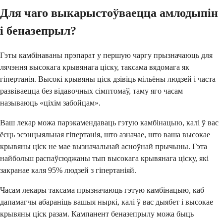
Для чаго выкарыстоўваецца амлодыпін
і беназепрыл?
Гэты камбінаваны прэпарат у першую чаргу прызначаюць для
лячэння высокага крывянага ціску, таксама вядомага як
гіпертанія. Высокі крывяны ціск дзівіць мільёны людзей і часта
развіваецца без відавочных сімптомаў, таму яго часам
называюць «ціхім забойцам».
Ваш лекар можа парэкамендаваць гэтую камбінацыю, калі ў вас
ёсць эсэнцыяльная гіпертанія, што азначае, што ваша высокае
крывяны ціск не мае вызначальнай асноўнай прычыны. Гэта
найбольш распаўсюджаны тып высокага крывянага ціску, які
закранае каля 95% людзей з гіпертаніяй.
Часам лекары таксама прызначаюць гэтую камбінацыю, каб
дапамагчы абараніць вашыя ныркі, калі ў вас дыябет і высокае
крывяны ціск разам. Кампанент беназепрылу можа быць