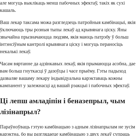
але могуць выклікаць менш пабочных эфектаў, такіх як сухі
кашаль.
Ваш лекар таксама можа разгледзець патройныя камбінацыі, якія
ўключаюць тры розныя тыпы лекаў ад крывянага ціску. Яны
звычайна прызначаюцца людзям, якія маюць патрэбу ў больш
інтэнсіўным кантролі крывянага ціску і могуць пераносіць
некалькі лекаў.
Часам вяртанне да адзінкавых лекаў, якія прымаюцца асобна, дае
вам больш гнуткасці ў дазоўцы і часе прыёму. Гэты падыход
дазваляе вашаму лекару індывідуальна карэктаваць кожны
кампанент у залежнасці ад вашай рэакцыі і пабочных эфектаў.
Ці лепш амладіпін і беназепрыл, чым
лізінапрыл?
Параўноўваць гэтую камбінацыю з адным лізінапрылам не зусім
карэктна, бо вы разглядаеце камбінацыю з двух лекаў супраць