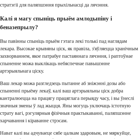
стратэгіі для паляпшэння прыхільнасці да лячэння.
Калі я магу спыніць прыём амлодыпіну і
беназепрылу?
Вы павінны спыніць прыём гэтага лекі толькі пад наглядам
лекара. Высокае крывяны ціск, як правіла, з'яўляецца хранічным
захворваннем, якое патрабуе пастаяннага лячэння, і раптоўнае
спыненне можа выклікаць небяспечнае павышэнне
артэрыяльнага ціску.
Ваш лекар можа разгледзець пытанне аб зніжэнні дозы або
спыненні прыёму лекаў, калі ваш артэрыяльны ціск добра
кантралюецца на працягу працяглага перыяду часу, і вы ўнеслі
значныя змены ў лад жыцця. Яны могуць уключаць істотную
страту вагі, рэгулярныя фізічныя практыкаванні, паляпшэнне
харчавання і кіраванне стрэсам.
Нават калі вы адчуваеце сябе цалкам здаровым, не мяркуйце,