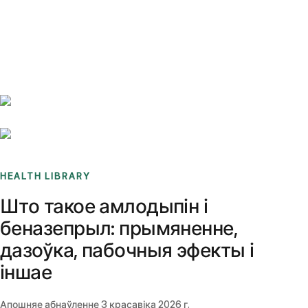
Benchmarks
Stories
FAQ
Sign up / Log in
HEALTH LIBRARY
Што такое амлодыпін і
беназепрыл: прымяненне,
дазоўка, пабочныя эфекты і
іншае
Апошняе абнаўленне
3 красавіка 2026 г.