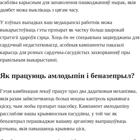
асабліва карысным для запаволення пашкоджанняў нырак, якія
дыябет можа выклікаць з цягам часу.
У пэўных выпадках ваш медыцынскі работнік можа
выкарыстоўваць гэты прэпарат як частку больш шырокай
стратэгіі здароўя сэрца. Хоць ён не спецыяльна зацверджаны для
сардэчнай недастатковасці, асобныя кампаненты паказалі
карысць для розных сардэчна-сасудзістых захворванняў пры
правільным выкарыстанні.
Як працуюць амлодыпін і беназепрыл?
Гэтая камбінацыя лекаў працуе праз два дадатковыя механізмы,
якія разам забяспечваюць больш моцны кантроль крывянага
ціску, чым любы прэпарат паасобку. Кампанент амлодыпіну
расслабляе вашы крывяносныя пасудзіны, у той час як
беназепрыл перашкаджае вашаму арганізму выпрацоўваць
рэчывы, якія павышаюць крывяны ціск.