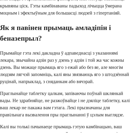
крывяны ціск. Гэты камбінаваны падыход лічыцца ўмерана
моцным і эфектыўным для большасці людзей з гіпертаніяй.
Як я павінен прымаць амладіпін і
беназепрыл?
Прымайце гэта лекі дакладна ў адпаведнасці з указаннямі
лекара, звычайна адзін раз у дзень у адзін і той жа час кожны
дзень. Вы можаце прымаць яго з ежай або без яе, але многім
людзям лягчэй запомніць, калі яны звязваюць яго з штодзённай
руцінай, напрыклад, з сняданкам або вячэрай.
Праглынайце таблетку цалкам, запіваючы поўнай шклянкай
вады. Не здрабняйце, не разжоўвайце і не дзяліце таблетку, калі
ваш лекар не пакажа вам гэтага. Лекі прызначаны для
правільнага вызвалення пры праглынанні ў цэлым выглядзе.
Калі вы толькі пачынаеце прымаць гэтую камбінацыю, ваш