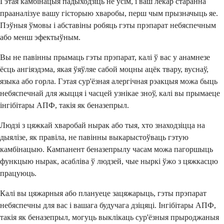
Гэтая камбінацыя падыходзіць не ўсім, і ваш лекар старанна
прааналізуе вашу гісторыю хваробы, перш чым прызначыць яе.
Пэўныя ўмовы і абставіны робяць гэты прэпарат небяспечным
або менш эфектыўным.
Вы не павінны прымаць гэты прэпарат, калі ў вас у анамнезе
ёсць ангіяэдэма, якая ўяўляе сабой моцны ацёк твару, вуснаў,
языка або горла. Гэтая сур'ёзная алергічная рэакцыя можа быць
небяспечнай для жыцця і часцей узнікае зноў, калі вы прымаеце
інгібітары АПФ, такія як беназепрыл.
Людзі з цяжкай хваробай нырак або тыя, хто знаходзіцца на
дыялізе, як правіла, не павінны выкарыстоўваць гэтую
камбінацыю. Кампанент беназепрылу часам можа пагоршыць
функцыю нырак, асабліва ў людзей, чые ныркі ўжо з цяжкасцю
працуюць.
Калі вы цяжарныя або плануеце зацяжарыць, гэты прэпарат
небяспечны для вас і вашага будучага дзіцяці. Інгібітары АПФ,
такія як беназепрыл, могуць выклікаць сур'ёзныя прыроджаныя