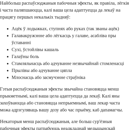
Найбольш распаўсюджаныя пабочныя эфекты, як правіла, лёгкія
і часта паляпшаюцца, калі ваша цела адаптуецца да лекаў на
працягу першых некалькіх тыдняў:
Ацёк ў лодыжках, ступнях або руках (так званы ацёк)
Галавакружэнне або лёгкасць у галаве, асабліва пры
ўставанні
Сухі, ўстойлівы кашаль
Галаўны боль
Стамляльнасць або адчуванне незвычайнай стомленасці
Прылівы або адчуванне цяпла
Млоснасць або засмучэнне страўніка
Гэтыя распаўсюджаныя эфекты звычайна становяцца менш
прыкметнымі, калі ваша цела адаптуецца да лекаў. Калі яны
захоўваюцца або становяцца непрыемнымі, ваш лекар часта
можа адрэгуляваць вашу дозу або час прыёму, каб дапамагчы.
Некаторыя менш распаўсюджаныя, але больш сур'ёзныя
пабочныя эфекты патрабуюць неадкладнай медыцынскай