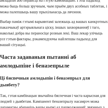
амладіпін або перайсці на гэтую камбінацыю. Гэты падыход
можа быць больш зручным, чым прыём двух асобных таблетак, і
можа палепшыць вашу прыхільнасць да лячэння.
Выбар паміж гэтымі варыянтамі залежыць ад вашых канкрэтных
паказчыкаў артэрыяльнага ціску, іншых захворванняў і таго,
наколькі добра вы пераносіце розныя лекі. Ваш лекар улічыць
усе гэтыя фактары, рэкамендуючы найлепшы падыход для
вашай сітуацыі.
Часта задаваныя пытанні аб
амлодыпіне і беназепрыле
Ці бяспечныя амлодыпін і беназепрыл для
дыябету?
Так, гэтая камбінацыя звычайна бяспечная і часта карысная для
людзей з дыябетам. Кампанент беназепрылу насамрэч можа
дапамагчы абараніць вашы ныркі ад пашкоджанняў, звязаных з