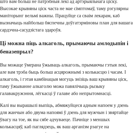
што вам больш не патрэбныя лекі ад артэрыяльнага ціску.
Высокае крывяны ціск часта не мае сімптомаў, таму рэгулярны
маніторынг вельмі важны. Працуйце са сваім лекарам, каб
вызначыць найбольш бяспечны доўгатэрміновы план для вашага
сардэчна-сасудзістага здароўя.
Ці можна піць алкаголь, прымаючы амлодыпін і
беназепрыл?
Вы можаце ўмерана ўжываць алкаголь, прымаючы гэтыя лекі,
але вам трэба быць больш асцярожнымі з колькасцю і часам. І
алкаголь, і гэтая камбінацыя могуць знізіць ваш крывяны ціск,
таму ўжыванне алкаголю можа павялічыць рызыку
галавакружэння, лёгкасці ў галаве або непрытомнасці.
Калі вы вырашылі выпіць, абмяжуйцеся адным напоем у дзень
для жанчын або двума напоямі ў дзень для мужчын і звяртайце
ўвагу на тое, як вы сябе адчуваеце. Пачніце з меншых
колькасцяў, каб паглядзець, як ваш арганізм рэагуе на