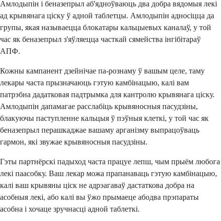
Амлодыпін і беназепрыл аб'ядноўваюць два добра вядомыя лекі
ад крывянага ціску ў адной таблетцы. Амлодыпін адносіцца да
групы, якая называецца блокатары кальцыевых каналаў, у той
час як беназепрыл з'яўляецца часткай сямейства інгібітараў
АПФ.
Кожны кампанент дзейнічае па-рознаму ў вашым целе, таму
лекары часта прызначаюць гэтую камбінацыю, калі вам
патрэбна дадатковая падтрымка для кантролю крывянага ціску.
Амлодыпін дапамагае расслабіць крывяносныя пасудзіны,
блакуючы паступленне кальцыя ў пэўныя клеткі, у той час як
беназепрыл перашкаджае вашаму арганізму выпрацоўваць
гармон, які звужае крывяносныя пасудзіны.
Гэты партнёрскі падыход часта працуе лепш, чым прыём любога
лекі паасобку. Ваш лекар можа прапанаваць гэтую камбінацыю,
калі ваш крывяны ціск не адрэагаваў дастаткова добра на
асобныя лекі, або калі вы ўжо прымаеце абодва прэпараты
асобна і хочаце зручнасці адной таблеткі.