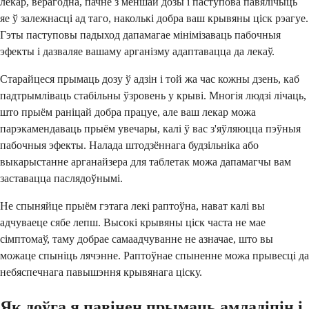
лекар, верагодна, пачне з меншай дозы і паступова павялічыць
яе ў залежнасці ад таго, наколькі добра ваш крывяны ціск рэагуе.
Гэты паступовы падыход дапамагае мінімізаваць пабочныя
эфекты і дазваляе вашаму арганізму адаптавацца да лекаў.
Старайцеся прымаць дозу ў адзін і той жа час кожны дзень, каб
падтрымліваць стабільны ўзровень у крыві. Многія людзі лічаць,
што прыём раніцай добра працуе, але ваш лекар можа
парэкамендаваць прыём увечары, калі ў вас з'яўляюцца пэўныя
пабочныя эфекты. Налада штодзённага будзільніка або
выкарыстанне арганайзера для таблетак можа дапамагчы вам
заставацца паслядоўнымі.
Не спыняйце прыём гэтага лекі раптоўна, нават калі вы
адчуваеце сябе лепш. Высокі крывяны ціск часта не мае
сімптомаў, таму добрае самаадчуванне не азначае, што вы
можаце спыніць лячэнне. Раптоўнае спыненне можа прывесці да
небяспечнага павышэння крывянага ціску.
Як доўга я павінен прымаць амладіпін і