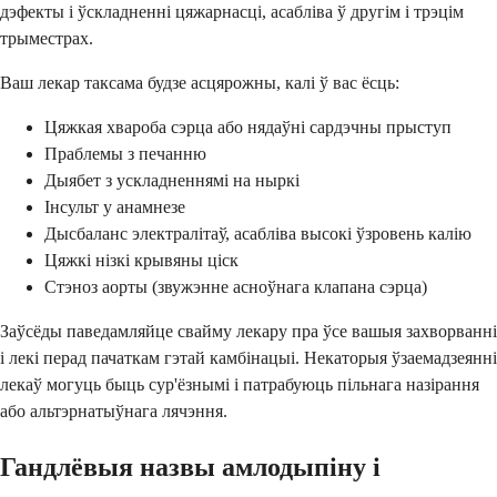
дэфекты і ўскладненні цяжарнасці, асабліва ў другім і трэцім
трыместрах.
Ваш лекар таксама будзе асцярожны, калі ў вас ёсць:
Цяжкая хвароба сэрца або нядаўні сардэчны прыступ
Праблемы з печанню
Дыябет з ускладненнямі на ныркі
Інсульт у анамнезе
Дысбаланс электралітаў, асабліва высокі ўзровень калію
Цяжкі нізкі крывяны ціск
Стэноз аорты (звужэнне асноўнага клапана сэрца)
Заўсёды паведамляйце свайму лекару пра ўсе вашыя захворванні
і лекі перад пачаткам гэтай камбінацыі. Некаторыя ўзаемадзеянні
лекаў могуць быць сур'ёзнымі і патрабуюць пільнага назірання
або альтэрнатыўнага лячэння.
Гандлёвыя назвы амлодыпіну і