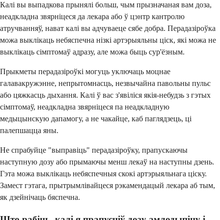
Калі вы выпадкова прынялі больш, чым прызначаная вам доза,
неадкладна звярніцеся да лекара або ў цэнтр кантролю
атручванняў, нават калі вы адчуваеце сябе добра. Перадазіроўка
можа выклікаць небяспечна нізкі артэрыяльны ціск, які можа не
выклікаць сімптомаў адразу, але можа быць сур'ёзным.
Прыкметы перадазіроўкі могуць уключаць моцнае
галавакружэнне, непрытомнасць, незвычайна павольны пульс
або цяжкасць дыхання. Калі ў вас з'явіліся якія-небудзь з гэтых
сімптомаў, неадкладна звярніцеся па неадкладную
медыцынскую дапамогу, а не чакайце, каб паглядзець, ці
палепшацца яны.
Не спрабуйце "выправіць" перадазіроўку, прапускаючы
наступную дозу або прымаючы менш лекаў на наступны дзень.
Гэта можа выклікаць небяспечныя скокі артэрыяльнага ціску.
Замест гэтага, прытрымлівайцеся рэкамендацый лекара аб тым,
як дзейнічаць бяспечна.
Што рабіць, калі я прапусціў дозу амлодыпіну і