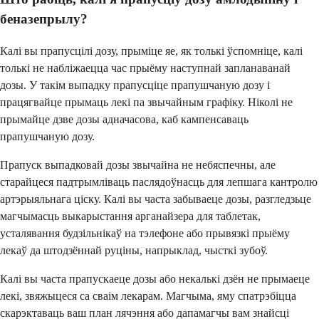
беназепрылу?
Калі вы прапусцілі дозу, прыміце яе, як толькі ўспомніце, калі
толькі не набліжаецца час прыёму наступнай запланаванай
дозы. У такім выпадку прапусціце прапушчаную дозу і
працягвайце прымаць лекі па звычайным графіку. Ніколі не
прымайце дзве дозы адначасова, каб кампенсаваць
прапушчаную дозу.
Прапуск выпадковай дозы звычайна не небяспечны, але
старайцеся падтрымліваць паслядоўнасць для лепшага кантролю
артэрыяльнага ціску. Калі вы часта забываеце дозы, разгледзьце
магчымасць выкарыстання арганайзера для таблетак,
усталявання будзільнікаў на тэлефоне або прывязкі прыёму
лекаў да штодзённай руціны, напрыклад, чысткі зубоў.
Калі вы часта прапускаеце дозы або некалькі дзён не прымаеце
лекі, звяжыцеся са сваім лекарам. Магчыма, яму спатрэбіцца
скарэктаваць ваш план лячэння або дапамагчы вам знайсці