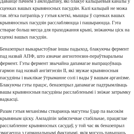
Давайце пачнем з амлодыпіну, які блакуе кальцыевыя каналы ў
сценках вашых крывяносных пасудзін. Калі кальцый не можа
так лёгка патрапіць у гэтыя клеткі, мышцы ў сценках вашых
крывяносных пасудзін расслабляюцца і пашыраюцца. Гэта
стварае больш месца для праходжання крыві, зніжаючы ціск на
сценкі вашых пасудзін.
Беназепрыл выкарыстоўвае іншы падыход, блакуючы фермент
пад назвай АПФ, што азначае ангиотензин-пераўтваральны
фермент. Гэты фермент звычайна дапамагае выпрацоўваць
гармон пад назвай ангіятэнзін II, які звужае крывяносныя
пасудзіны і выклікае ўтрыманне солі і вады ў вашым арганізме.
Блакуючы гэты працэс, беназепрыл дапамагае падтрымліваць
вашы крывяносныя пасудзіны расслабленымі і зніжае затрымку
вадкасці.
Разам гэтыя механізмы ствараюць магутны ўдар па высокім
крывяным ціску. Амладіпін забяспечвае стабільнае, працяглае
расслабленне крывяносных сасудаў, у той час як беназепрыл
змагаецца з гарманальнымі фактарамі, якія могуць павышаць