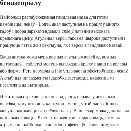
беназепрылу
Найбольш распаўсюджаная гандлёвая назва для гэтай
камбінацыі лекаў - Lotrel, якая даступная на працягу многіх
гадоў і добра зарэкамендавала сябе ў лячэнні высокага
крывянага ціску. Агульныя версіі таксама шырока даступныя і
працуюць гэтак жа эфектыўна, як і версія з гандлёвай назвай.
Ваша аптэка можа мець розныя агульныя версіі ад розных
вытворцаў, і таблеткі могуць выглядаць крыху інакш па колеры
або форме. Гэта нармальна і не ўплывае на эфектыўнасць лекаў.
Актыўныя інгрэдыенты і дазоўка застаюцца нязменнымі
незалежна ад вытворцы.
Некаторыя страхавыя планы аддаюць перавагу агульным
версіям, таму што яны каштуюць менш, у той час як іншыя
могуць пакрываць гандлёвую назву. Ваш лекар можа дапамагчы
вам арыентавацца ў гэтых варыянтах і гарантаваць, што вы
атрымаеце найбольш эканамічна эфектыўнае лячэнне, якое