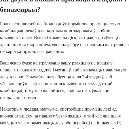
беназепрыл?
Большасці людзей неабходна доўгатэрмінова прымаць гэтую
камбінацыю лекаў для падтрымання здаровага ўзроўню
крывянага ціску. Высокі крывяны ціск, як правіла, з'яўляецца
хранічным захворваннем, якое патрабуе пастаяннага кантролю, а
не кароткатэрміновага рашэння.
Ваш лекар будзе кантраляваць вашу рэакцыю на працягу
першых некалькіх тыдняў і месяцаў, каб вызначыць правільную
дозу для вас. Звычайна патрабуецца каля 2-4 тыдняў, каб
убачыць поўны эфект зніжэння крывянага ціску ад гэтай
камбінацыі, таму не хвалюйцеся, калі вы не заўважыце
неадкладных змен.
Некаторым людзям, магчыма, спатрэбіцца прымаць лекі ад
крывянага ціску на працягу ўсяго жыцця, у той час як іншыя
могуць з часам паменшыць дозу або перайсці на іншыя лекі ў