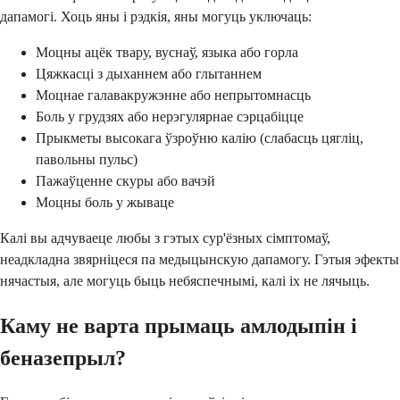
дапамогі. Хоць яны і рэдкія, яны могуць уключаць:
Моцны ацёк твару, вуснаў, языка або горла
Цяжкасці з дыханнем або глытаннем
Моцнае галавакружэнне або непрытомнасць
Боль у грудзях або нерэгулярнае сэрцабіцце
Прыкметы высокага ўзроўню калію (слабасць цягліц,
павольны пульс)
Пажаўценне скуры або вачэй
Моцны боль у жываце
Калі вы адчуваеце любы з гэтых сур'ёзных сімптомаў,
неадкладна звярніцеся па медыцынскую дапамогу. Гэтыя эфекты
нячастыя, але могуць быць небяспечнымі, калі іх не лячыць.
Каму не варта прымаць амлодыпін і
беназепрыл?