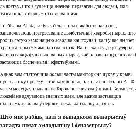
дыябетам, што з'яўляецца значнай перавагай для людзей, якія
змагаюцца з абодвума захворваннямі.
Інгібітары АПФ, такія як беназепрыл, як было паказана,
запавольваюць прагрэсаванне дыябетычнай хваробы нырак, што
робіць гэтую камбінацыю асабліва каштоўнай, калі ў вас дыябет
з раннімі прыкметамі паразы нырак. Ваш лекар будзе рэгулярна
кантраляваць функцыю вашых нырак, каб пераканацца, што лекі
застаюцца бяспечнымі і эфектыўнымі.
Аднак вам спатрэбіцца больш часты маніторынг цукру ў крыві
пры пачатку прыёму гэтай камбінацыі, паколькі інгібітары АПФ
часам могуць уплываць на ўзровень глюкозы ў крыві. Большасць
людзей не адчуваюць значных змен, але важна заставацца
пільнымі, асабліва ў першыя некалькі тыдняў лячэння.
Што мне рабіць, калі я выпадкова выкарыстаў
занадта шмат амлодыпіну і беназепрылу?