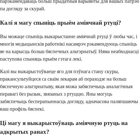
парэкамендаваць больш прыдатныя варыянты для вашых патрэб
па догляду за скурай.
Калі я магу спыніць прыём аміячнай ртуці?
Вы можаце спыніць выкарыстанне аміячнай ртуці ў любы час, і
многія медыцынскія работнікі насамрэч рэкамендуюць спыніць
яе на карысць больш бяспечных альтэрнатыў. Няма неабходнасці
паступова спыняць прыём гэтага лекі.
Калі вы выкарыстоўваеце яго для пэўнага стану скуры,
пракансультуйцеся са сваім лекарам аб пераходзе на больш
бяспечную альтэрнатыву, якая можа забяспечыць аналагічныя
перавагі без рызык, звязаных з ртуццю. Яны могуць
забяспечыць бесперапыннасць догляду, адначасова паляпшаючы
ваш профіль бяспекі.
Ці магу я выкарыстоўваць аміячную ртуць на
адкрытых ранах?