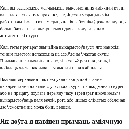
Калі вы разглядаеце магчымасць выкарыстання аміячнай ртуці,
калі ласка, спачатку пракансультуйцеся з медыцынскім
работнікам. Большасць медыцынскіх работнікаў рэкамендуюць
больш бяспечныя альтэрнатывы для сыходу за ранамі і
антысептыкі скуры.
Калі гэты прэпарат звычайна выкарыстоўваўся, яго наносілі
тонкім пластом непасрэдна на здзіўлены ўчастак скуры.
Прымяненне звычайна праводзілася 1-2 разы на дзень, і
вобласць часта пакрывалася чыстай павязкай пасля.
Важныя меркаванні бяспекі ўключаюць пазбяганне
выкарыстання на вялікіх участках скуры, пашкоджанай скуры
або на працягу доўгага перыяду часу. Прэпарат ніколі нельга
выкарыстоўваць каля вачэй, рота або іншых слізістых абалонак,
дзе ўсмоктванне можа быць вышэй.
Як доўга я павінен прымаць аміячную