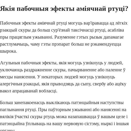
Якія пабочныя эфекты аміячнай ртуці?
Пабочныя эфекты аміячнай ртуці могуць вар'іравацца ад лёгкіх
рэакцый скуры да больш сур'ёзнай таксічнасці ртуці, асабліва
пры працяглым ужыванні. Разуменне гэтых рызык дапамагае
растлумачыць, чаму гэты прэпарат больш не рэкамендуецца
шырока.
Агульныя пабочныя эфекты, якія могуць узнікнуць у людзей,
уключаюць раздражненне скуры, пачырваненне або паленне ў
месцы нанясення. У некаторых людзей могуць узнікнуць
алергічныя рэакцыі, якія прыводзяць да сыпу, свербу або ацёку
вакол апрацаванай вобласці.
Больш занепакоенасць выклікаюць патэнцыйныя наступствы
паглынання ртуці. Пры паўторным ужыванні або нанясенні на
вялікія ўчасткі скуры ртуць можа назапашвацца ў вашым целе і
патэнцыйна ўплываць на вашу нервовую сістэму, ныркі і іншыя
органы.