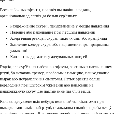
Вось пабочныя эфекты, пра якія вы павінны ведаць,
арганізаваныя ад лёгкіх да больш сур'ёзных:
Раздражненне скуры і пачырваненне ў месцы нанясення
Паленне або паколванне пры першым нанясенні
Алергічныя рэакцыі скуры, такія як сып або крапіўніца
Змяненне колеру скуры або пацямненне пры працяглым
ужыванні
Кантактны дэрматыт у адчувальных людзей
Рэдкія, але сур'ёзныя пабочныя эфекты, звязаныя з паглынаннем
ртуці, ўключаюць тремор, праблемы з памяццю, пашкоджанне
нырак або неўралагічныя сімптомы. Гэтыя эфекты больш
верагодныя пры шырокім ужыванні або нанясенні на
пашкоджаную скуру, дзе паглынанне павялічваецца.
Калі вы адчуваеце якія-небудзь незвычайныя сімптомы пры
выкарыстанні аміячнай ртуці, неадкладна спыніце прыём лекаў і
звярніцеся да лекара. Яны могуць ацаніць, ці звязаны сімптомы з