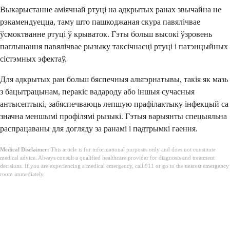
Выкарыстанне аміячнай ртуці на адкрытых ранах звычайна не
рэкамендуецца, таму што пашкоджаная скура павялічвае
ўсмоктванне ртуці ў крываток. Гэты больш высокі ўзровень
паглынання павялічвае рызыку таксічнасці ртуці і патэнцыйных
сістэмных эфектаў.
Для адкрытых ран больш бяспечныя альтэрнатывы, такія як мазь
з бацытрацынам, перакіс вадароду або іншыя сучасныя
антысептыкі, забяспечваюць лепшую прафілактыку інфекцый са
значна меншымі профілямі рызыкі. Гэтыя варыянты спецыяльна
распрацаваны для догляду за ранамі і падтрымкі гаення.
Medical Disclaimer:
This article is for informational purposes only and does not constitute
medical advice. Always consult a qualified healthcare provider for diagnosis and treatment
decisions. If you are experiencing a medical emergency, call 911 or go to the nearest emergency
room immediately.