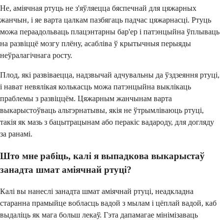
Не, аміячная ртуць не з'яўляецца бяспечнай для цяжарных
жанчын, і яе варта цалкам пазбягаць падчас цяжарнасці. Ртуць
можа пераадольваць плацэнтарны бар'ер і патэнцыйна ўплываць
на развіццё мозгу плёну, асабліва ў крытычныя перыяды
неўралагічнага росту.
Плод, які развіваецца, надзвычай адчувальны да ўздзеяння ртуці,
і нават невялікая колькасць можа патэнцыйна выклікаць
праблемы з развіццём. Цяжарным жанчынам варта
выкарыстоўваць альтэрнатывы, якія не ўтрымліваюць ртуці,
такія як мазь з бацытрацынам або перакіс вадароду, для догляду
за ранамі.
Што мне рабіць, калі я выпадкова выкарыстаў
занадта шмат аміячнай ртуці?
Калі вы нанеслі занадта шмат аміячнай ртуці, неадкладна
старанна прамыйце вобласць вадой з мылам і цёплай вадой, каб
выдаліць як мага больш лекаў. Гэта дапамагае мінімізаваць