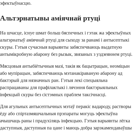
эфектыўнасцю.
Альтэрнатывы аміячнай ртуці
На шчасце, існуе шмат больш бяспечных і гэтак жа эфектыўных
альтэрнатыў аміячнай ртуці для сыходу за ранамі і антысептыкі
скуры. Гэтыя сучасныя варыянты забяспечваюць выдатную
антымікробную абарону без рызык, звязаных з уздзеяннем ртуці.
Мясцовыя антыбіётычныя мазі, такія як бацытрацын, неоміцын
або мупірацын, забяспечваюць мэтанакіраваную абарону ад
бактэрый для нязначных ран. Гэтыя лекі спецыяльна
распрацаваны для прафілактыкі і лячэння бактэрыяльных
інфекцый скуры без сістэмных праблем таксічнасці.
Для агульных антысептычных мэтаў перакіс вадароду, растворы
ёду або спіртазмяшчальныя прэпараты могуць эфектыўна
ачышчаць раны і прадухіляць інфекцыю. Гэтыя варыянты лёгка
даступныя, даступныя па цане і маюць добра зарэкамендаваўшы