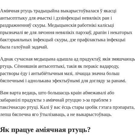
Аміячная ртуць традыцыйна выкарыстоўвалася ў якасці
антысептыку для ачысткі і дэзінфекцыі невялікіх ран і
раздражненняў скуры. Медыцынскія работнікі калісьці
прызначалі яе для лячэння невялікіх парэзаў, драпін і некаторых
бактэрыяльных інфекцый скуры, дзе прафілактыка інфекцыі
была галоўнай задачай.
Аднак сучасная медыцына адышла ад прадуктаў, якія змяшчаюць
ртуць. Сённяшнія антысептыкі, такія як перакіс вадароду,
растворы ёду і антыбіётычныя мазі, лічацца значна больш
бяспечнымі і аднолькава эфектыўнымі для догляду за ранамі.
Вам варта ведаць, што большасць краін абмежавалі або
забаранілі прадукты з аміячнай ртуццю з-за праблем з
таксічнасцю ртуці. Калі ў вас ёсць стары цюбік гэтага прэпарата,
лепш бяспечна яго ўтылізаваць, а не выкарыстоўваць.
Як працуе аміячная ртуць?