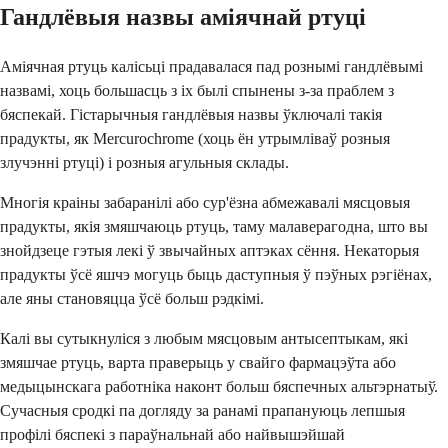
Гандлёвыя назвы аміячнай ртуці
Аміячная ртуць калісьці прадавалася пад рознымі гандлёвымі
назвамі, хоць большасць з іх былі спынены з-за праблем з
бяспекай. Гістарычныя гандлёвыя назвы ўключалі такія
прадукты, як Mercurochrome (хоць ён утрымліваў розныя
злучэнні ртуці) і розныя агульныя склады.
Многія краіны забаранілі або сур'ёзна абмежавалі мясцовыя
прадукты, якія змяшчаюць ртуць, таму малаверагодна, што вы
знойдзеце гэтыя лекі ў звычайных аптэках сёння. Некаторыя
прадукты ўсё яшчэ могуць быць даступныя ў пэўных рэгіёнах,
але яны становяцца ўсё больш рэдкімі.
Калі вы сутыкнуліся з любым мясцовым антысептыкам, які
змяшчае ртуць, варта праверыць у свайго фармацэўта або
медыцынскага работніка наконт больш бяспечных альтэрнатыў.
Сучасныя сродкі па догляду за ранамі прапануюць лепшыя
профілі бяспекі з параўнальнай або найвышэйшай