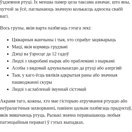
ўздзеяння ртуці. Іх меншы памер цела таксама азначае, што яны,
хутчэй за ўсё, паглынаюць значную колькасць адносна сваёй
вагі.
Вось групы, якім варта пазбягаць гэтага лекі:
Цяжарныя жанчыны і тыя, хто спрабуе зацяжарыць
Маці, якія кормяць грудзьмі
Дзеці ва ўзросце да 12 гадоў
Людзі з хваробамі нырак або праблемамі з ныркамі
Асобы з вядомай адчувальнасцю да ртуці або алергіяй
Тыя, у каго ёсць вялікія адкрытыя раны або значныя
пашкоджанні скуры
Людзі з аслабленай імуннай сістэмай
Акрамя таго, кожны, хто мае гісторыю атручвання ртуццю або
неўралагічныя захворванні, павінен цалкам пазбягаць прадуктаў,
якія змяшчаюць ртуць. Рызыкі значна перавышаюць любыя
патэнцыйныя перавагі ў гэтых выпадках.