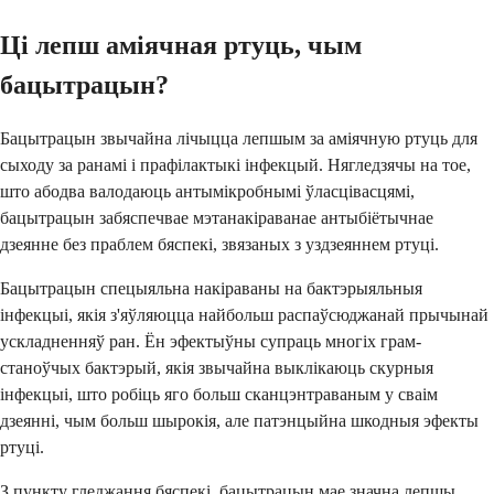
Ці лепш аміячная ртуць, чым
бацытрацын?
Бацытрацын звычайна лічыцца лепшым за аміячную ртуць для
сыходу за ранамі і прафілактыкі інфекцый. Нягледзячы на тое,
што абодва валодаюць антымікробнымі ўласцівасцямі,
бацытрацын забяспечвае мэтанакіраванае антыбіётычнае
дзеянне без праблем бяспекі, звязаных з уздзеяннем ртуці.
Бацытрацын спецыяльна накіраваны на бактэрыяльныя
інфекцыі, якія з'яўляюцца найбольш распаўсюджанай прычынай
ускладненняў ран. Ён эфектыўны супраць многіх грам-
станоўчых бактэрый, якія звычайна выклікаюць скурныя
інфекцыі, што робіць яго больш сканцэнтраваным у сваім
дзеянні, чым больш шырокія, але патэнцыйна шкодныя эфекты
ртуці.
З пункту гледжання бяспекі, бацытрацын мае значна лепшы