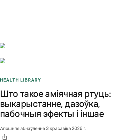
Benchmarks
Stories
FAQ
Sign up / Log in
HEALTH LIBRARY
Што такое аміячная ртуць:
выкарыстанне, дазоўка,
пабочныя эфекты і іншае
Апошняе абнаўленне
3 красавіка 2026 г.