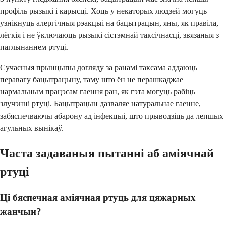
профіль рызыкі і карысці. Хоць у некаторых людзей могуць
узнікнуць алергічныя рэакцыі на бацытрацын, яны, як правіла,
лёгкія і не ўключаюць рызыкі сістэмнай таксічнасці, звязаныя з
паглынаннем ртуці.
Сучасныя прынцыпы догляду за ранамі таксама аддаюць
перавагу бацытрацыну, таму што ён не перашкаджае
нармальным працэсам гаення ран, як гэта могуць рабіць
злучэнні ртуці. Бацытрацын дазваляе натуральнае гаенне,
забяспечваючы абарону ад інфекцыі, што прыводзіць да лепшых
агульных вынікаў.
Часта задаваныя пытанні аб аміячнай
ртуці
Ці бяспечная аміячная ртуць для цяжарных
жанчын?