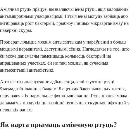
Аміячная ртуць працуе, вызваляючы іёны ртуці, якія валодаюць
антымікробнымі ўласцівасцямі. Гэтыя іёны могуць забіваць або
інгібіраваць рост бактэрый, грыбкоў і іншых мікраарганізмаў на
паверхні скуры.
Прэпарат лічыцца мяккім антысептыкам у параўнанні з больш
моцнымі варыянтамі, даступнымі сёння. Нягледзячы на тое, што
ён можа дапамагчы паменшыць колькасць бактэрый на
апрацаваных участках, ён не такі моцны, як сучасныя
антысептыкі і антыбіётыкі.
Антысептычнае дзеянне адбываецца, калі злучэнні ртуці
ўзаемадзейнічаюць з бялкамі ў сценках бактэрыяльных клетак,
парушаючы іх нармальнае функцыянаванне. Гэты працэс можа
дапамагчы прадухіліць развіццё нязначных скурных інфекцый у
невялікіх ранах.
Як варта прымаць аміячную ртуць?