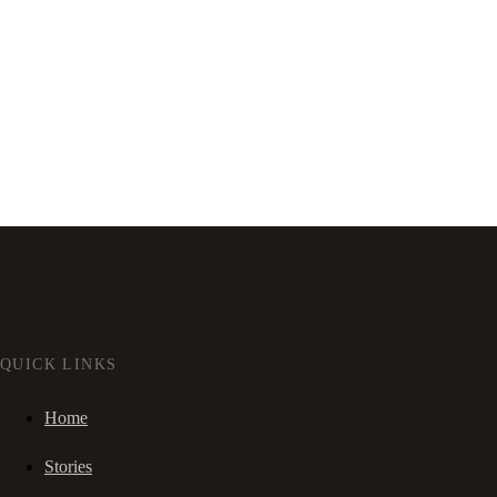
QUICK LINKS
Home
Stories