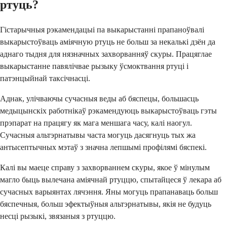
ртуць?
Гістарычныя рэкамендацыі па выкарыстанні прапаноўвалі
выкарыстоўваць аміячную ртуць не больш за некалькі дзён да
аднаго тыдня для нязначных захворванняў скуры. Працяглае
выкарыстанне павялічвае рызыку ўсмоктвання ртуці і
патэнцыйнай таксічнасці.
Аднак, улічваючы сучасныя веды аб бяспецы, большасць
медыцынскіх работнікаў рэкамендуюць выкарыстоўваць гэты
прэпарат на працягу як мага меншага часу, калі наогул.
Сучасныя альтэрнатывы часта могуць дасягнуць тых жа
антысептычных мэтаў з значна лепшымі профілямі бяспекі.
Калі вы маеце справу з захворваннем скуры, якое ў мінулым
магло быць вылечана аміячнай ртуццю, спытайцеся ў лекара аб
сучасных варыянтах лячэння. Яны могуць прапанаваць больш
бяспечныя, больш эфектыўныя альтэрнатывы, якія не будуць
несці рызыкі, звязаныя з ртуццю.