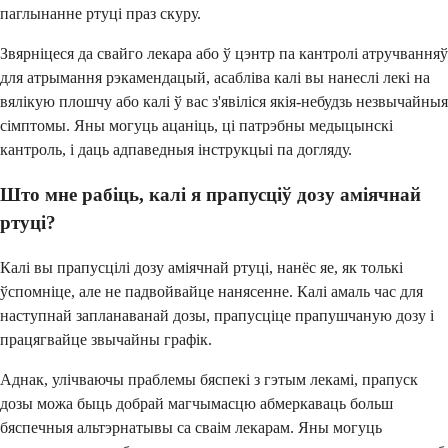
паглынанне ртуці праз скуру.
Звярніцеся да свайго лекара або ў цэнтр па кантролі атручванняў
для атрымання рэкамендацый, асабліва калі вы нанеслі лекі на
вялікую плошчу або калі ў вас з'явіліся якія-небудзь незвычайныя
сімптомы. Яны могуць ацаніць, ці патрэбны медыцынскі
кантроль, і даць адпаведныя інструкцыі па догляду.
Што мне рабіць, калі я прапусціў дозу аміячнай
ртуці?
Калі вы прапусцілі дозу аміячнай ртуці, нанёс яе, як толькі
ўспомніце, але не падвойвайце нанясенне. Калі амаль час для
наступнай запланаванай дозы, прапусціце прапушчаную дозу і
працягвайце звычайны графік.
Аднак, улічваючы праблемы бяспекі з гэтым лекамі, прапуск
дозы можа быць добрай магчымасцю абмеркаваць больш
бяспечныя альтэрнатывы са сваім лекарам. Яны могуць