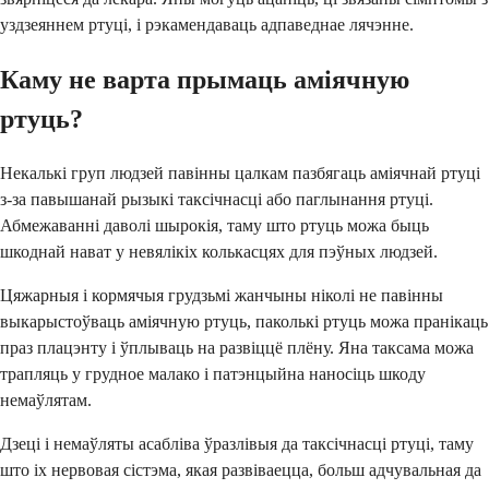
уздзеяннем ртуці, і рэкамендаваць адпаведнае лячэнне.
Каму не варта прымаць аміячную
ртуць?
Некалькі груп людзей павінны цалкам пазбягаць аміячнай ртуці
з-за павышанай рызыкі таксічнасці або паглынання ртуці.
Абмежаванні даволі шырокія, таму што ртуць можа быць
шкоднай нават у невялікіх колькасцях для пэўных людзей.
Цяжарныя і кормячыя грудзьмі жанчыны ніколі не павінны
выкарыстоўваць аміячную ртуць, паколькі ртуць можа пранікаць
праз плацэнту і ўплываць на развіццё плёну. Яна таксама можа
трапляць у грудное малако і патэнцыйна наносіць шкоду
немаўлятам.
Дзеці і немаўляты асабліва ўразлівыя да таксічнасці ртуці, таму
што іх нервовая сістэма, якая развіваецца, больш адчувальная да