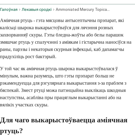
Галоўная
Лекавыя сродкі
Ammoniated Mercury Topical Route
Аміячная ртуць - гэта мясцовы антысептычны прэпарат, які
калісьці шырока выкарыстоўваўся для лячэння розных
захворванняў скуры. Гэты бледна-жоўты або белы парашок
змяшчае ртуць у спалучэнні з аміякам і гістарычна наносіўся на
раны, парэзы і некаторыя скурныя інфекцыі, каб дапамагчы
прадухіліць рост бактэрый.
У той час як аміячная ртуць шырока выкарыстоўвалася ў
мінулым, важна разумець, што гэты прэпарат больш не
рэкамендуецца для рэгулярнага выкарыстання з-за праблем з
бяспекай. Змест ртуці можа патэнцыйна выклікаць шкодныя
наступствы, асабліва пры працяглым выкарыстанні або на
вялікіх участках скуры.
Для чаго выкарыстоўваецца аміячная
ртуць?