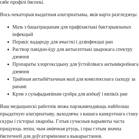
сябе профілі бяспекі.
Вось некаторыя выдатныя альтэрнатывы, якія варта разгледзець:
Мазь з бацытрацынам для прафілактыкі бактэрыяльных
інфекцый
Перакіс вадароду для ачысткі і дэзінфекцыі ран
Раствор павідон-ёду для антысептыкі шырокага спектру
дзеяння
Прэпараты хлоргексідыну для ўстойлівага антымікробнага
дзеяння
Трайныя антыбіётычныя мазі для комплекснага сыходу за
ранамі
Крэм з сульфадыязінам срэбра для апёкаў і вялікіх ран
Ваш медыцынскі работнік можа парэкамендаваць найбольш
прыдатную альтэрнатыву, зыходзячы з вашага канкрэтнага стану
скуры і гісторыі хваробы. Гэтыя сучасныя варыянты часта
працуюць лепш, чым аміячная ртуць, і пры гэтым значна
бяспечней для доўгатэрміновага выкарыстання.