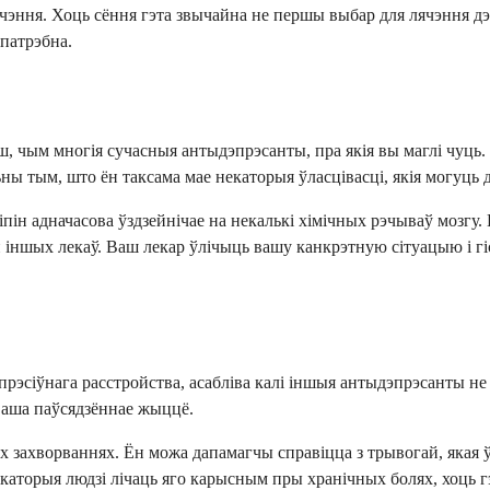
лячэння. Хоць сёння гэта звычайна не першы выбар для лячэння д
 патрэбна.
ш, чым многія сучасныя антыдэпрэсанты, пра якія вы маглі чуць. 
ьны тым, што ён таксама мае некаторыя ўласцівасці, якія могуц
іпін адначасова ўздзейнічае на некалькі хімічных рэчываў мозг
й іншых лекаў. Ваш лекар ўлічыць вашу канкрэтную сітуацыю і 
эсіўнага расстройства, асабліва калі іншыя антыдэпрэсанты не с
 ваша паўсядзённае жыццё.
 захворваннях. Ён можа дапамагчы справіцца з трывогай, якая ўз
аторыя людзі лічаць яго карысным пры хранічных болях, хоць г