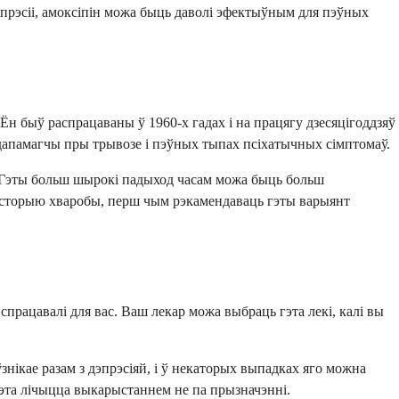
эпрэсіі, амоксіпін можа быць даволі эфектыўным для пэўных
Ён быў распрацаваны ў 1960-х гадах і на працягу дзесяцігоддзяў
ь дапамагчы пры трывозе і пэўных тыпах псіхатычных сімптомаў.
у. Гэты больш шырокі падыход часам можа быць больш
гісторыю хваробы, перш чым рэкамендаваць гэты варыянт
працавалі для вас. Ваш лекар можа выбраць гэта лекі, калі вы
нікае разам з дэпрэсіяй, і ў некаторых выпадках яго можна
эта лічыцца выкарыстаннем не па прызначэнні.