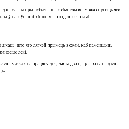
жа дапамагчы пры псіхатычных сімптомах і можа спрыяць яго
кты ў параўнанні з іншымі антыдэпрэсантамі.
й лічаць, што яго лягчэй прымаць з ежай, каб паменшыць
раносіце лекі.
ных дозах на працягу дня, часта два ці тры разы на дзень.
ць.