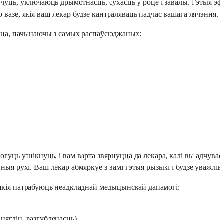
уць, уключаюць дрымотнасць, сухасць у роце і завалы. Гэтыя 
вазе, якія ваш лекар будзе кантраляваць падчас вашага лячэння.
цца, пачынаючы з самых распаўсюджаных:
ць узнікнуць, і вам варта звярнуцца да лекара, калі вы адчува
я рухі. Ваш лекар абмяркуе з вамі гэтыя рызыкі і будзе ўважліва
 якія патрабуюць неадкладнай медыцынскай дапамогі:
цягліц, разгубленасць)