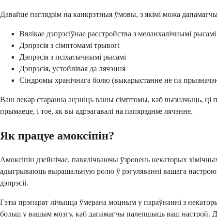
Давайце паглядзім на канкрэтныя ўмовы, з якімі можа дапамагчы
Вялікае дэпрэсіўнае расстройства з меланхалічнымі рысамі
Дэпрэсія з сімптомамі трывогі
Дэпрэсія з псіхатычнымі рысамі
Дэпрэсія, устойлівая да лячэння
Сіндромы хранічнага болю (выкарыстанне не па прызначэн
Ваш лекар старанна ацэніць вашы сімптомы, каб вызначыць, ці па
прымаеце, і тое, як вы адрэагавалі на папярэдняе лячэнне.
Як працуе амоксіпін?
Амоксіпін дзейнічае, павялічваючы ўзровень некаторых хімічных
адыгрываюць вырашальную ролю ў рэгуляванні вашага настрою, с
дэпрэсіі.
Гэты прэпарат лічыцца ўмерана моцным у параўнанні з некаторы
больш у вашым мозгу, каб дапамагчы палепшыць ваш настрой. Дум