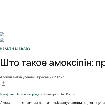
Benchmarks
Stories
FAQ
Sign up / Log in
HEALTH LIBRARY
Што такое амоксіпін: п
Апошняе абнаўленне
3 красавіка 2026 г.
Галоўная
Лекавыя сродкі
Amoxapine Oral Route
Амоксіпін - гэта лекі ад дэпрэсіі, якія адпускаюцца па рэцэпце