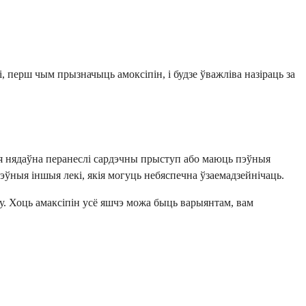
 перш чым прызначыць амоксіпін, і будзе ўважліва назіраць за
ія нядаўна перанеслі сардэчны прыступ або маюць пэўныя
пэўныя іншыя лекі, якія могуць небяспечна ўзаемадзейнічаць.
ану. Хоць амаксіпін усё яшчэ можа быць варыянтам, вам