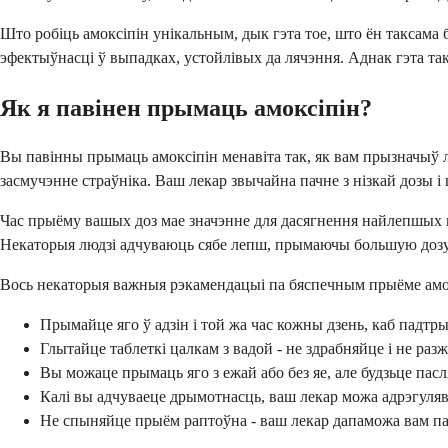
Што робіць амоксіпін унікальным, дык гэта тое, што ён таксама
эфектыўнасці ў выпадках, устойлівых да лячэння. Аднак гэта та
Як я павінен прымаць амоксіпін?
Вы павінны прымаць амоксіпін менавіта так, як вам прызначыў ле
засмучэнне страўніка. Ваш лекар звычайна пачне з нізкай дозы і п
Час прыёму вашых доз мае значэнне для дасягнення найлепшых вы
Некаторыя людзі адчуваюць сябе лепш, прымаючы большую дозу 
Вось некаторыя важныя рэкамендацыі па бяспечным прыёме амо
Прымайце яго ў адзін і той жа час кожны дзень, каб падтр
Глытайце таблеткі цалкам з вадой - не здрабняйце і не раз
Вы можаце прымаць яго з ежай або без яе, але будзьце пас
Калі вы адчуваеце дрымотнасць, ваш лекар можа адрэгуля
Не спыняйце прыём раптоўна - ваш лекар дапаможа вам пас