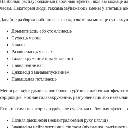
Найбольш распаўсюджаныя пабочныя эфекты, якія вы можаце адч
часам. Некаторыя людзі таксама заўважаюць змены ў апетыце або 
Давайце разбярэм пабочныя эфекты, з якімі вы можаце сутыкну
Дрымотнасць або стомленасць
Сухасць у роце
Завалы
Раздвоенасць у вачах
Галавакружэнне пры ўставанні
Павелічэнне вагі
Цяжкасці з мачавыпусканнем
Павышаная потлівасць
Менш распаўсюджаныя, але больш сур'ёзныя пабочныя эфекты могу
сэрцабіцце, моцнае галавакружэнне, разгубленасць або незвычайны
Ёсць таксама некаторыя рэдкія, але сур'ёзныя пабочныя эфекты,
Позняя дыскінезія (некантралюемыя руху цягліц)
Злаякасны нейралептычны сіндром (ліхаманка, рыгіднасць 