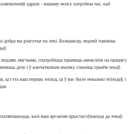
 паляпшэнняў адразу - вашаму мозгу патрэбны час, каб
ькі добра вы рэагуеце на лекі. Большасць людзей павінны
дыў.
 людзям, магчыма, спатрэбіцца прымаць амоксіпін на працягу
 зніжаць дозу і ў канчатковым выніку спыніць прыём лекаў.
ці гэта ваш першы эпізод, ці ў вас было некалькі эпізодаў, і
цця.
, паляпшаюцца, калі ваш арганізм прыстасоўваецца да лекаў.