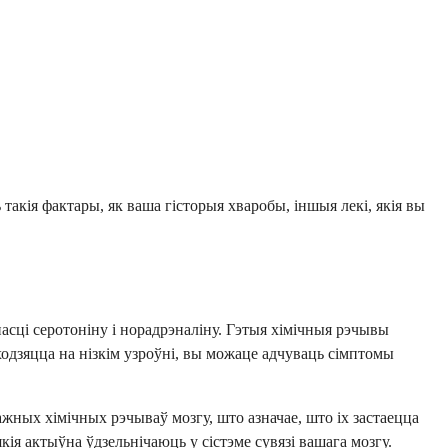
такія фактары, як ваша гісторыя хваробы, іншыя лекі, якія вы
асці серотоніну і норадрэналіну. Гэтыя хімічныя рэчывы
одзяцца на нізкім узроўні, вы можаце адчуваць сімптомы
жных хімічных рэчываў мозгу, што азначае, што іх застаецца
я актыўна ўдзельнічаюць у сістэме сувязі вашага мозгу.