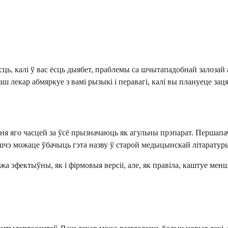
ць, калі ў вас ёсць дыябет, праблемы са шчытападобнай залозай
ваш лекар абмяркуе з вамі рызыкі і перавагі, калі вы плануеце з
ння яго часцей за ўсё прызначаюць як агульны прэпарат. Першап
шчэ можаце ўбачыць гэта назву ў старой медыцынскай літаратуры
жа эфектыўны, як і фірмовыя версіі, але, як правіла, каштуе мен