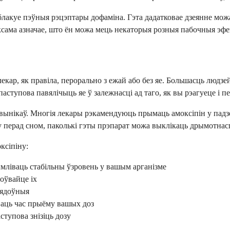
 блакуе пэўныя рэцэптары дофаміна. Гэта дадатковае дзеянне мо
ксама азначае, што ён можа мець некаторыя розныя пабочныя эфе
кар, як правіла, перорально з ежай або без яе. Большасць людзе
аступова павялічыць яе ў залежнасці ад таго, як вы рэагуеце і пе
нікаў. Многія лекары рэкамендуюць прымаць амоксіпін у падзеле
перад сном, паколькі гэты прэпарат можа выклікаць дрымотнас
ксіпіну:
ымліваць стабільны ўзровень у вашым арганізме
жоўвайце іх
лядоўныя
ваць час прыёму вашых доз
тупова знізіць дозу