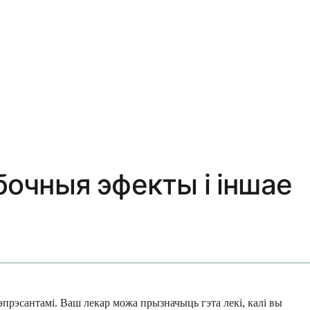
бочныя эфекты і іншае
дэпрэсантамі. Ваш лекар можа прызначыць гэта лекі, калі вы