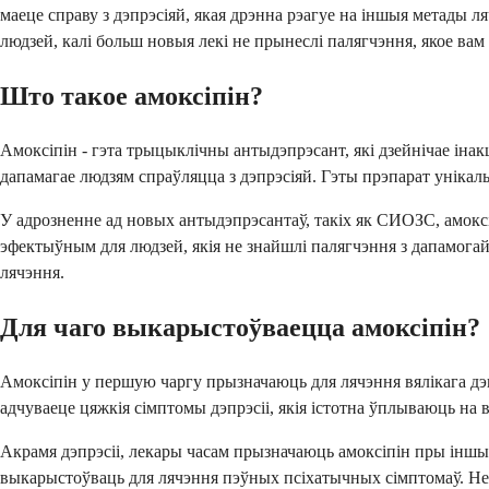
маеце справу з дэпрэсіяй, якая дрэнна рэагуе на іншыя метады 
людзей, калі больш новыя лекі не прынеслі палягчэння, якое вам
Што такое амоксіпін?
Амоксіпін - гэта трыцыклічны антыдэпрэсант, які дзейнічае інак
дапамагае людзям спраўляцца з дэпрэсіяй. Гэты прэпарат унікал
У адрозненне ад новых антыдэпрэсантаў, такіх як СИОЗС, амокс
эфектыўным для людзей, якія не знайшлі палягчэння з дапамога
лячэння.
Для чаго выкарыстоўваецца амоксіпін?
Амоксіпін у першую чаргу прызначаюць для лячэння вялікага дэпр
адчуваеце цяжкія сімптомы дэпрэсіі, якія істотна ўплываюць на
Акрамя дэпрэсіі, лекары часам прызначаюць амоксіпін пры іншых
выкарыстоўваць для лячэння пэўных псіхатычных сімптомаў. Нек