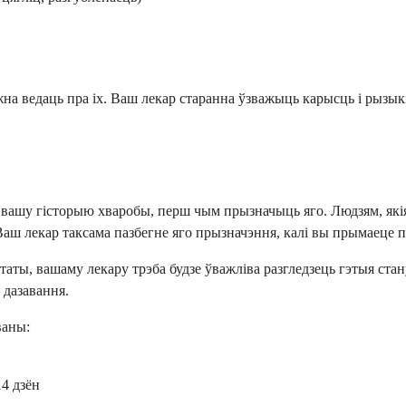
а ведаць пра іх. Ваш лекар старанна ўзважыць карысць і рызыкі,
уе вашу гісторыю хваробы, перш чым прызначыць яго. Людзям, як
 Ваш лекар таксама пазбегне яго прызначэння, калі вы прымаеце 
астаты, вашаму лекару трэба будзе ўважліва разгледзець гэтыя ст
 дазавання.
ваны:
4 дзён