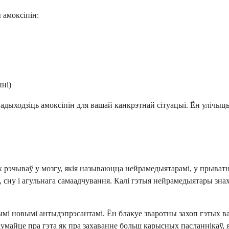
 амоксіпін:
ні)
дыходзіць амоксіпін для вашай канкрэтнай сітуацыі. Ён улічыць 
 рэчываў у мозгу, якія называюцца нейрамедыятарамі, у прыватн
ну і агульнага самаадчування. Калі гэтыя нейрамедыятары знах
мі новымі антыдэпрэсантамі. Ён блакуе зваротны захоп гэтых ва
айце пра гэта як пра захаванне больш карысных пасланнікаў, які