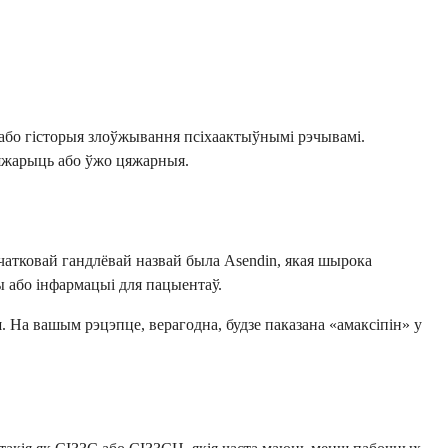
 або гісторыя злоўжывання псіхаактыўнымі рэчывамі.
ацяжарыць або ўжо цяжарныя.
ачатковай гандлёвай назвай была Asendin, якая шырока
 або інфармацыі для пацыентаў.
ш. На вашым рэцэпце, верагодна, будзе паказана «амаксіпін» у