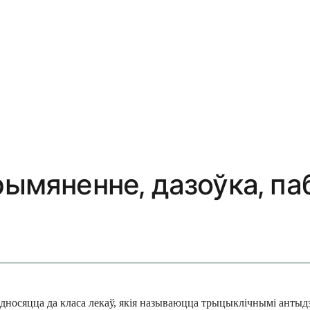
рымяненне, дазоўка, па
 і адносяцца да класа лекаў, якія называюцца трыцыклічнымі анты