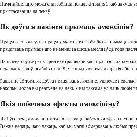
Памятайце, што можа спатрэбіцца некалькі тыдняў, каб адчуць ус
прыстасавацца да лекаў.
Як доўга я павінен прымаць амоксіпін?
Працягласць часу, на працягу якога вам трэба будзе прымаць амо
працягваць прымаць яго не менш за шэсць месяцаў да года пасля 
Ваш лекар будзе рэгулярна кантраляваць ваш прагрэс і дапамож
некалькіх гадоў, асабліва калі ў іх рэцыдывуючая дэпрэсія або 
Рашэнне аб тым, як доўга працягваць лячэнне, уключае некалькі ф
наколькі добра вы рэагуеце на лекі. Яны таксама ўлічаць любыя
Якія пабочныя эфекты амоксіпіну?
Як і ўсе лекі, амоксіпін можа выклікаць пабочныя эфекты, хоць н
Важна ведаць, чаго чакаць, каб вы маглі абмеркаваць любыя пра