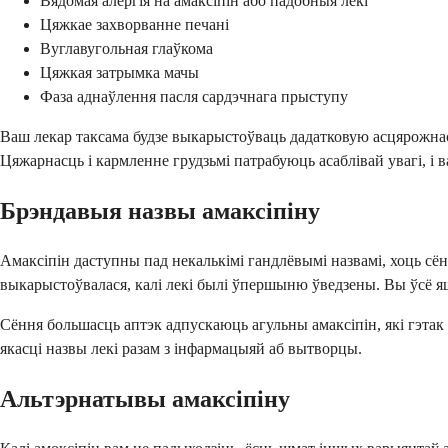
Вядомая алергія на амаксіпін або падобныя лекі
Цяжкае захворванне печані
Вуглавугольная глаўкома
Цяжкая затрымка мачы
Фаза аднаўлення пасля сардэчнага прыступу
Ваш лекар таксама будзе выкарыстоўваць дадатковую асцярожнас
Цяжарнасць і кармленне грудзьмі патрабуюць асаблівай увагі, і 
Брэндавыя назвы амаксіпіну
Амаксіпін даступны пад некалькімі гандлёвымі назвамі, хоць сё
выкарыстоўвалася, калі лекі былі ўпершыню ўведзены. Вы ўсё я
Сёння большасць аптэк адпускаюць агульны амаксіпін, які гэтак 
якасці назвы лекі разам з інфармацыяй аб вытворцы.
Альтэрнатывы амаксіпіну