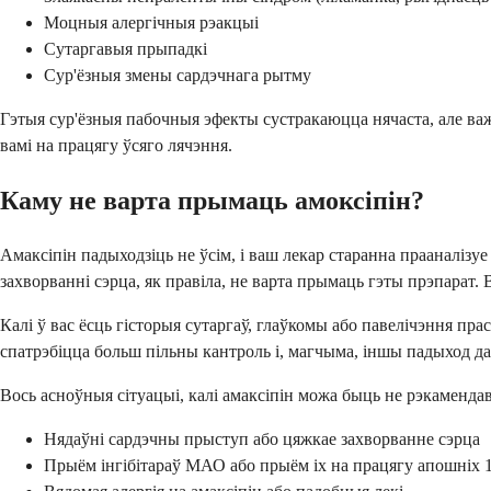
Моцныя алергічныя рэакцыі
Сутаргавыя прыпадкі
Сур'ёзныя змены сардэчнага рытму
Гэтыя сур'ёзныя пабочныя эфекты сустракаюцца нячаста, але важн
вамі на працягу ўсяго лячэння.
Каму не варта прымаць амоксіпін?
Амаксіпін падыходзіць не ўсім, і ваш лекар старанна прааналіз
захворванні сэрца, як правіла, не варта прымаць гэты прэпарат.
Калі ў вас ёсць гісторыя сутаргаў, глаўкомы або павелічэння пр
спатрэбіцца больш пільны кантроль і, магчыма, іншы падыход да
Вось асноўныя сітуацыі, калі амаксіпін можа быць не рэкаменда
Нядаўні сардэчны прыступ або цяжкае захворванне сэрца
Прыём інгібітараў МАО або прыём іх на працягу апошніх 1