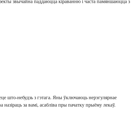
эфекты звычайна паддаюцца кіраванню і часта памяншаюцца з
еце што-небудзь з гэтага. Яны ўключаюць нерэгулярнае
 назіраць за вамі, асабліва пры пачатку прыёму лекаў.