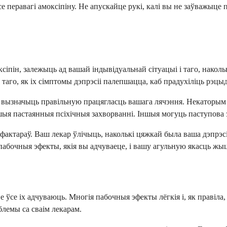
е перавагі амоксіпіну. Не апускайце рукі, калі вы не заўважыце
ксіпін, залежыць ад вашай індывідуальнай сітуацыі і таго, накол
таго, як іх сімптомы дэпрэсіі палепшацца, каб прадухіліць рэцы
а вызначыць правільную працягласць вашага лячэння. Некаторым
іншыя пастаянныя псіхічныя захворванні. Іншыя могуць паступова
актараў. Ваш лекар ўлічыць, наколькі цяжкай была ваша дэпрэсія, 
 пабочныя эфекты, якія вы адчуваеце, і вашу агульную якасць жы
е ўсе іх адчуваюць. Многія пабочныя эфекты лёгкія і, як правіла
блемы са сваім лекарам.