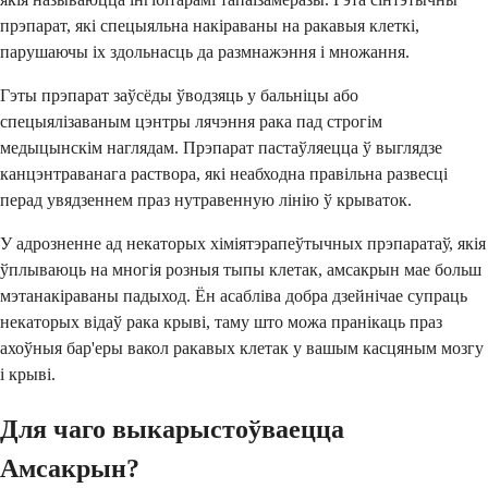
прэпарат, які спецыяльна накіраваны на ракавыя клеткі,
парушаючы іх здольнасць да размнажэння і множання.
Гэты прэпарат заўсёды ўводзяць у бальніцы або
спецыялізаваным цэнтры лячэння рака пад строгім
медыцынскім наглядам. Прэпарат пастаўляецца ў выглядзе
канцэнтраванага раствора, які неабходна правільна развесці
перад увядзеннем праз нутравенную лінію ў крываток.
У адрозненне ад некаторых хіміятэрапеўтычных прэпаратаў, якія
ўплываюць на многія розныя тыпы клетак, амсакрын мае больш
мэтанакіраваны падыход. Ён асабліва добра дзейнічае супраць
некаторых відаў рака крыві, таму што можа пранікаць праз
ахоўныя бар'еры вакол ракавых клетак у вашым касцяным мозгу
і крыві.
Для чаго выкарыстоўваецца
Амсакрын?