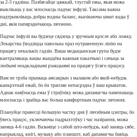
за 2-3 гадзіны. Пазбягайце цяжкай, тлустай ежы, якая можа
выклікаць у вас млоснасць падчас інфузіі. Таксама важна
падтрымліваць добры водны баланс, выпіваючы шмат вады ў
дні, якія папярэднічаюць лячэнню.
Падчас інфузіі вы будзеце сядзець у зручным крэсле або ложку.
Лекарства ўводзіцца павольна праз нутравенную лінію на
працягу некалькіх гадзін. Ваша медыцынская група будзе
кантраляваць вашы жыццёва важныя паказчыкі і сачыць за
любымі неадкладнымі рэакцыямі на працягу ўсяго працэсу.
Вам не трэба прымаць амсакрын з малаком або якой-небудзь
канкрэтнай ежай, бо ён трапляе непасрэдна ў ваш крываток.
Аднак наяўнасць ежы ў страўніку можа дапамагчы паменшыць
млоснасць і зрабіць вас больш камфортным падчас лячэння.
Плануйце правесці большую частку дня ў лячэбным цэнтры, бо
ўвесь працэс, уключаючы падрыхтоўку і час назірання, можа
заняць 4-6 гадзін. Вазьміце з сабой што-небудзь, каб заняць сябе,
напрыклад, кнігі, музыку або планшэт, каб дапамагчы бавіць