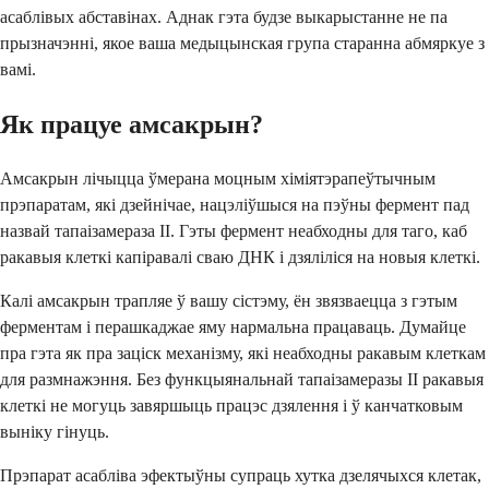
асаблівых абставінах. Аднак гэта будзе выкарыстанне не па
прызначэнні, якое ваша медыцынская група старанна абмяркуе з
вамі.
Як працуе амсакрын?
Амсакрын лічыцца ўмерана моцным хіміятэрапеўтычным
прэпаратам, які дзейнічае, нацэліўшыся на пэўны фермент пад
назвай тапаізамераза II. Гэты фермент неабходны для таго, каб
ракавыя клеткі капіравалі сваю ДНК і дзяліліся на новыя клеткі.
Калі амсакрын трапляе ў вашу сістэму, ён звязваецца з гэтым
ферментам і перашкаджае яму нармальна працаваць. Думайце
пра гэта як пра заціск механізму, які неабходны ракавым клеткам
для размнажэння. Без функцыянальнай тапаізамеразы II ракавыя
клеткі не могуць завяршыць працэс дзялення і ў канчатковым
выніку гінуць.
Прэпарат асабліва эфектыўны супраць хутка дзелячыхся клетак,