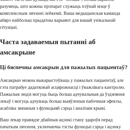
разумець, што кожны прэпарат служыць пэўнай мэце ў
комплексным лячэнні лейкеміі. Ваша медыцынская каманда
абярэ найбольш прыдатны варыянт для вашай унікальнай
сітуацыі.
Часта задаваемыя пытанні аб
амсакрыне
Ці бяспечны амсакрын для пажылых пацыентаў?
Амсакрын можна выкарыстоўваць у пажылых пацыентаў, але
гэта патрабуе дадатковай асцярожнасці і ўважлівага кантролю.
Пажылыя людзі могуць быць больш адчувальныя да ўздзеяння
лекаў і могуць адчуваць больш выяўленыя пабочныя эфекты,
асабліва звязаныя з функцыяй сэрца і аналізам крыві.
Ваш лекар правядзе дбайныя ацэнкі стану здароўя перад
пачаткам лячэння, уключаючы тэсты функцыі сэрца і ацэнку