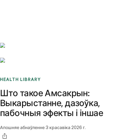
Benchmarks
Stories
FAQ
Sign up / Log in
HEALTH LIBRARY
Што такое Амсакрын:
Выкарыстанне, дазоўка,
пабочныя эфекты і іншае
Апошняе абнаўленне
3 красавіка 2026 г.