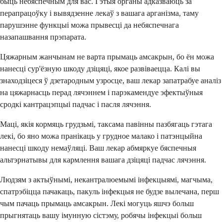
быць небяспечным для вас. Гэтыя органы адказваюць за
перапрацоўку і вывядзенне лекаў з вашага арганізма, таму
парушэнне функцыі можа прывесці да небяспечнага
назапашвання прэпарата.
Цяжарным жанчынам не варта прымаць амсакрын, бо ён можа
нанесці сур'ёзную шкоду дзіцяці, якое развіваецца. Калі вы
знаходзіцеся ў дзетародным узросце, ваш лекар запатрабуе аналіз
на цяжарнасць перад лячэннем і парэкамендуе эфектыўныя
сродкі кантрацэпцыі падчас і пасля лячэння.
Маці, якія кормяць грудзьмі, таксама павінны пазбягаць гэтага
лекі, бо яно можа пранікаць у грудное малако і патэнцыйна
нанесці шкоду немаўляці. Ваш лекар абмяркуе бяспечныя
альтэрнатывы для кармлення вашага дзіцяці падчас лячэння.
Людзям з актыўнымі, некантралюемымі інфекцыямі, магчыма,
спатрэбіцца пачакаць, пакуль інфекцыя не будзе вылечана, перш
чым пачаць прымаць амсакрын. Лекі могуць яшчэ больш
прыгнятаць вашу імунную сістэму, робячы інфекцыі больш