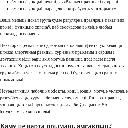
Змены функцыі печані, выяўленыя праз аналізы крыві
Змены функцыі нырак, якія патрабуюць маніторынгу
Ваша медыцынская група будзе рэгулярна правяраць паказчыкі
крыві і функцыю органаў, каб своечасова выявіць любыя
непажаданыя змены.
Некаторыя рэдкія, але сур'ёзныя пабочныя эфекты ўключаюць
цяжкія алергічныя рэакцыі, сур'ёзныя праблемы з сэрцам і
другасныя віды раку, якія могуць развіцца праз гады пасля
лячэння. Хоць гэтыя ўскладненні нячастыя, ваша медыцынская
група абмяркуе з вамі гэтыя рызыкі і будзе сачыць за раннімі
прыкметамі.
Неўралагічныя пабочныя эфекты, хоць і рэдкія, могуць уключаць
разгубленасць, курчы або змены свядомасці. Яны, як правіла,
узнікаюць толькі пры высокіх дозах або ў пацыентаў з
існуючымі захворваннямі.
Каму не варта прымаць амсакрын?