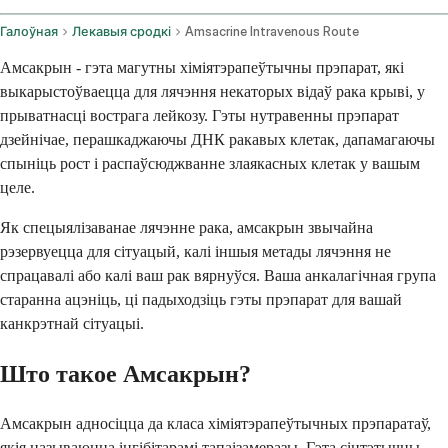
Галоўная
Лекавыя сродкі
Amsacrine Intravenous Route
Амсакрын - гэта магутны хіміятэрапеўтычны прэпарат, які
выкарыстоўваецца для лячэння некаторых відаў рака крыві, у
прыватнасці вострага лейкозу. Гэты нутравенны прэпарат
дзейнічае, перашкаджаючы ДНК ракавых клетак, дапамагаючы
спыніць рост і распаўсюджванне злаякасных клетак у вашым
целе.
Як спецыялізаванае лячэнне рака, амсакрын звычайна
рэзервуецца для сітуацый, калі іншыя метады лячэння не
спрацавалі або калі ваш рак вярнуўся. Ваша анкалагічная група
старанна ацэніць, ці падыходзіць гэты прэпарат для вашай
канкрэтнай сітуацыі.
Што такое Амсакрын?
Амсакрын адносіцца да класа хіміятэрапеўтычных прэпаратаў,
якія называюцца інгібітарамі тапаізамеразы. Гэта сінтэтычны