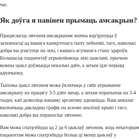
час.
Як доўга я павінен прымаць амсакрын?
Працягласць лячэння амсакрынам значна вар'іруецца ў
залежнасці ад вашага канкрэтнага тыпу лейкеміі, таго, наколькі
добра вы рэагуеце на лекі, і вашага агульнага стану здароўя.
Большасць пацыентаў атрымліваюць лекі цыкламі, прычым
кожны цыкл доўжыцца некалькі дзён, а затым ідзе перыяд
адпачынку.
Тыповы цыкл лячэння можа ўключаць у сябе атрыманне
амсакрыну на працягу 3-5 дзён запар, а затым перапынак на 3-4
тыдні, каб дазволіць вашаму арганізму аднавіцца. Ваш анкалаг
вызначыць дакладны графік на аснове аналізаў крыві і таго,
наколькі добра вы пераносіце лячэнне.
Вам можа спатрэбіцца ад 2 да 6 цыклаў лячэння, хоць некаторым
пацыентам можа спатрэбіцца больш ці менш цыклаў у