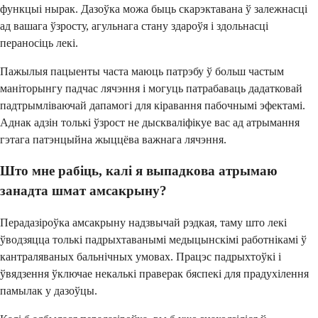
функцыі нырак. Дазоўка можа быць скарэктавана ў залежнасці
ад вашага ўзросту, агульнага стану здароўя і здольнасці
пераносіць лекі.
Пажылыя пацыенты часта маюць патрэбу ў больш частым
маніторынгу падчас лячэння і могуць патрабаваць дадатковай
падтрымліваючай дапамогі для кіравання пабочнымі эфектамі.
Аднак адзін толькі ўзрост не дыскваліфікуе вас ад атрымання
гэтага патэнцыйна жыццёва важнага лячэння.
Што мне рабіць, калі я выпадкова атрымаю
занадта шмат амсакрыну?
Перадазіроўка амсакрыну надзвычай рэдкая, таму што лекі
ўводзяцца толькі падрыхтаванымі медыцынскімі работнікамі ў
кантраляваных бальнічных умовах. Працэс падрыхтоўкі і
ўвядзення ўключае некалькі праверак бяспекі для прадухілення
памылак у дазоўцы.