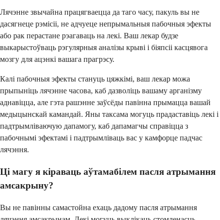
Лячэнне звычайна працягваецца да таго часу, пакуль вы не
дасягнеце рэмісіі, не адчуеце непрымальныя пабочныя эфекты
або рак перастане рэагаваць на лекі. Ваш лекар будзе
выкарыстоўваць рэгулярныя аналізы крыві і біяпсіі касцявога
мозгу для ацэнкі вашага прагрэсу.
Калі пабочныя эфекты стануць цяжкімі, ваш лекар можа
прыпыніць лячэнне часова, каб дазволіць вашаму арганізму
аднавіцца, але гэта рашэнне заўсёды павінна прымацца вашай
медыцынскай камандай. Яны таксама могуць прадаставіць лекі і
падтрымліваючую дапамогу, каб дапамагчы справіцца з
пабочнымі эфектамі і падтрымліваць вас у камфорце падчас
лячэння.
Ці магу я кіраваць аўтамабілем пасля атрымання
амсакрыну?
Вы не павінны самастойна ехаць дадому пасля атрымання
лячэння амсакрынам. Лекі могуць выклікаць стомленасць,