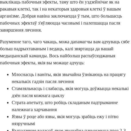
выклікаць пабочныя эфекты, таму што ён уздзейнічае як на
ракавыя клеткі, так і на некаторыя здаровыя клеткі ў вашым
арганізме. Добрая навіна заключаецца ў тым, што большасць
пабочных эфектаў з'яўляюцца часовымі і палепшацца пасля
завяршэння лячэння.
Разуменне таго, чаго чакаць, можа дапамагчы вам адчуваць сябе
больш падрыхтаваным і ведаць, калі звяртацца да вашай
медыцынскай каманды. Вось найбольш распаўсюджаныя
пабочныя эфекты, якія вы можаце адчуць:
Млоснасць і ваніты, якія звычайна ўзнікаюць на працягу
некалькіх гадзін пасля лячэння
Стамляльнасць і слабасць, якія могуць доўжыцца некалькі
дзён пасля кожнага цыклу
Страта апетыту, што робіць складаным падтрыманне
належнага харчавання
Язвы ў роце або язвы, якія могуць зрабіць ежу і пітво
нязручнымі
Выпадзенне валасоў, якое звычайна пачынаецца праз 2-3