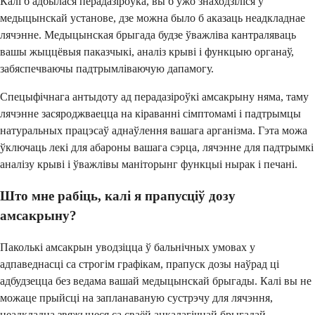
Калі б адбылася перадазіроўка, вы б ужо знаходзіліся ў
медыцынскай установе, дзе можна было б аказаць неадкладнае
лячэнне. Медыцынская брыгада будзе ўважліва кантраляваць
вашы жыццёвыя паказчыкі, аналіз крыві і функцыю органаў,
забяспечваючы падтрымліваючую дапамогу.
Спецыфічнага антыдоту ад перадазіроўкі амсакрыну няма, таму
лячэнне засяроджваецца на кіраванні сімптомамі і падтрымцы
натуральных працэсаў аднаўлення вашага арганізма. Гэта можа
ўключаць лекі для абароны вашага сэрца, лячэнне для падтрымкі
аналізу крыві і ўважлівы маніторынг функцыі нырак і печані.
Што мне рабіць, калі я прапусціў дозу
амсакрыну?
Паколькі амсакрын уводзіцца ў бальнічных умовах у
адпаведнасці са строгім графікам, прапуск дозы наўрад ці
адбудзецца без ведама вашай медыцынскай брыгады. Калі вы не
можаце прыйсці на запланаваную сустрэчу для лячэння,
неадкладна звяжыцеся са сваёй анкалагічнай брыгадай.