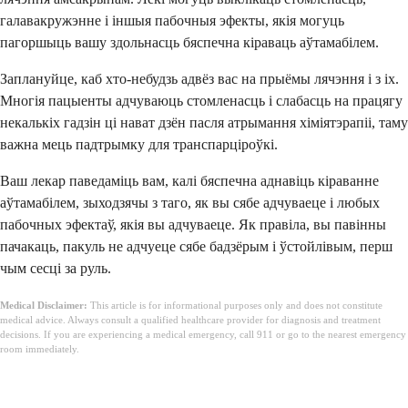
галавакружэнне і іншыя пабочныя эфекты, якія могуць
пагоршыць вашу здольнасць бяспечна кіраваць аўтамабілем.
Заплануйце, каб хто-небудзь адвёз вас на прыёмы лячэння і з іх.
Многія пацыенты адчуваюць стомленасць і слабасць на працягу
некалькіх гадзін ці нават дзён пасля атрымання хіміятэрапіі, таму
важна мець падтрымку для транспарціроўкі.
Ваш лекар паведаміць вам, калі бяспечна аднавіць кіраванне
аўтамабілем, зыходзячы з таго, як вы сябе адчуваеце і любых
пабочных эфектаў, якія вы адчуваеце. Як правіла, вы павінны
пачакаць, пакуль не адчуеце сябе бадзёрым і ўстойлівым, перш
чым сесці за руль.
Medical Disclaimer:
This article is for informational purposes only and does not constitute
medical advice. Always consult a qualified healthcare provider for diagnosis and treatment
decisions. If you are experiencing a medical emergency, call 911 or go to the nearest emergency
room immediately.