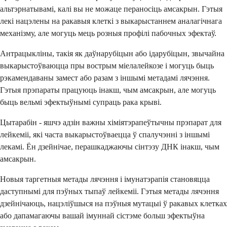
альтэрнатывамі, калі вы не можаце пераносіць амсакрын. Гэтыя
лекі нацэлены на ракавыя клеткі з выкарыстаннем аналагічнага
механізму, але могуць мець розныя профілі пабочных эфектаў.
Антрацыкліны, такія як даўнарубіцын або ідарубіцын, звычайна
выкарыстоўваюцца пры вострым міелалейкозе і могуць быць
рэкамендаваны замест або разам з іншымі метадамі лячэння.
Гэтыя прэпараты працуюць інакш, чым амсакрын, але могуць
быць вельмі эфектыўнымі супраць рака крыві.
Цытарабін - яшчэ адзін важны хіміятэрапеўтычны прэпарат для
лейкеміі, які часта выкарыстоўваецца ў спалучэнні з іншымі
лекамі. Ён дзейнічае, перашкаджаючы сінтэзу ДНК інакш, чым
амсакрын.
Новыя таргетныя метады лячэння і імунатэрапія становяцца
даступнымі для пэўных тыпаў лейкеміі. Гэтыя метады лячэння
дзейнічаюць, нацэліўшыся на пэўныя мутацыі ў ракавых клетках
або дапамагаючы вашай імуннай сістэме больш эфектыўна