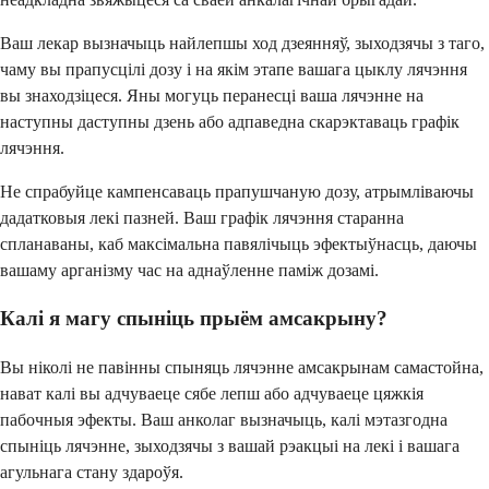
Ваш лекар вызначыць найлепшы ход дзеянняў, зыходзячы з таго,
чаму вы прапусцілі дозу і на якім этапе вашага цыклу лячэння
вы знаходзіцеся. Яны могуць перанесці ваша лячэнне на
наступны даступны дзень або адпаведна скарэктаваць графік
лячэння.
Не спрабуйце кампенсаваць прапушчаную дозу, атрымліваючы
дадатковыя лекі пазней. Ваш графік лячэння старанна
спланаваны, каб максімальна павялічыць эфектыўнасць, даючы
вашаму арганізму час на аднаўленне паміж дозамі.
Калі я магу спыніць прыём амсакрыну?
Вы ніколі не павінны спыняць лячэнне амсакрынам самастойна,
нават калі вы адчуваеце сябе лепш або адчуваеце цяжкія
пабочныя эфекты. Ваш анколаг вызначыць, калі мэтазгодна
спыніць лячэнне, зыходзячы з вашай рэакцыі на лекі і вашага
агульнага стану здароўя.