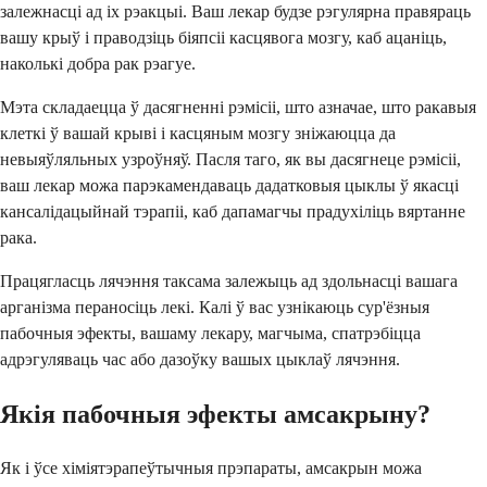
залежнасці ад іх рэакцыі. Ваш лекар будзе рэгулярна правяраць
вашу крыў і праводзіць біяпсіі касцявога мозгу, каб ацаніць,
наколькі добра рак рэагуе.
Мэта складаецца ў дасягненні рэмісіі, што азначае, што ракавыя
клеткі ў вашай крыві і касцяным мозгу зніжаюцца да
невыяўляльных узроўняў. Пасля таго, як вы дасягнеце рэмісіі,
ваш лекар можа парэкамендаваць дадатковыя цыклы ў якасці
кансалідацыйнай тэрапіі, каб дапамагчы прадухіліць вяртанне
рака.
Працягласць лячэння таксама залежыць ад здольнасці вашага
арганізма пераносіць лекі. Калі ў вас узнікаюць сур'ёзныя
пабочныя эфекты, вашаму лекару, магчыма, спатрэбіцца
адрэгуляваць час або дазоўку вашых цыклаў лячэння.
Якія пабочныя эфекты амсакрыну?
Як і ўсе хіміятэрапеўтычныя прэпараты, амсакрын можа