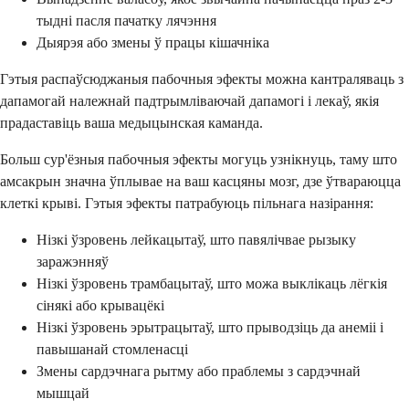
тыдні пасля пачатку лячэння
Дыярэя або змены ў працы кішачніка
Гэтыя распаўсюджаныя пабочныя эфекты можна кантраляваць з
дапамогай належнай падтрымліваючай дапамогі і лекаў, якія
прадаставіць ваша медыцынская каманда.
Больш сур'ёзныя пабочныя эфекты могуць узнікнуць, таму што
амсакрын значна ўплывае на ваш касцяны мозг, дзе ўтвараюцца
клеткі крыві. Гэтыя эфекты патрабуюць пільнага назірання:
Нізкі ўзровень лейкацытаў, што павялічвае рызыку
заражэнняў
Нізкі ўзровень трамбацытаў, што можа выклікаць лёгкія
сінякі або крывацёкі
Нізкі ўзровень эрытрацытаў, што прыводзіць да анеміі і
павышанай стомленасці
Змены сардэчнага рытму або праблемы з сардэчнай
мышцай