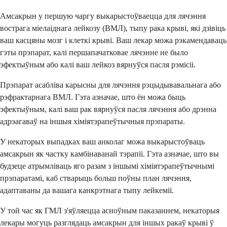
Амсакрын у першую чаргу выкарыстоўваецца для лячэння
вострага міелаіднага лейкозу (ВМЛ), тыпу рака крыві, які дзівіць
ваш касцяны мозг і клеткі крыві. Ваш лекар можа рэкамендаваць
гэты прэпарат, калі першапачатковае лячэнне не было
эфектыўным або калі ваш лейкоз вярнуўся пасля рэмісіі.
Прэпарат асабліва карысны для лячэння рэцыдывавальнага або
рэфрактарнага ВМЛ. Гэта азначае, што ён можа быць
эфектыўным, калі ваш рак вярнуўся пасля лячэння або дрэнна
адрэагаваў на іншыя хіміятэрапеўтычныя прэпараты.
У некаторых выпадках ваш анколаг можа выкарыстоўваць
амсакрын як частку камбінаванай тэрапіі. Гэта азначае, што вы
будзеце атрымліваць яго разам з іншымі хіміятэрапеўтычнымі
прэпаратамі, каб стварыць больш поўны план лячэння,
адаптаваны да вашага канкрэтнага тыпу лейкеміі.
У той час як ГМЛ з'яўляецца асноўным паказаннем, некаторыя
лекары могуць разглядаць амсакрын для іншых ракаў крыві ў