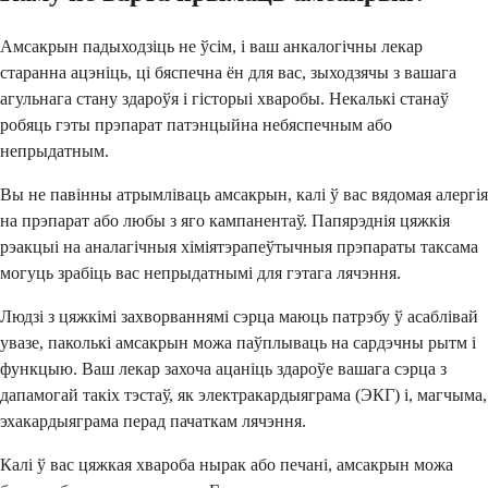
Амсакрын падыходзіць не ўсім, і ваш анкалогічны лекар
старанна ацэніць, ці бяспечна ён для вас, зыходзячы з вашага
агульнага стану здароўя і гісторыі хваробы. Некалькі станаў
робяць гэты прэпарат патэнцыйна небяспечным або
непрыдатным.
Вы не павінны атрымліваць амсакрын, калі ў вас вядомая алергія
на прэпарат або любы з яго кампанентаў. Папярэднія цяжкія
рэакцыі на аналагічныя хіміятэрапеўтычныя прэпараты таксама
могуць зрабіць вас непрыдатнымі для гэтага лячэння.
Людзі з цяжкімі захворваннямі сэрца маюць патрэбу ў асаблівай
увазе, паколькі амсакрын можа паўплываць на сардэчны рытм і
функцыю. Ваш лекар захоча ацаніць здароўе вашага сэрца з
дапамогай такіх тэстаў, як электракардыяграма (ЭКГ) і, магчыма,
эхакардыяграма перад пачаткам лячэння.
Калі ў вас цяжкая хвароба нырак або печані, амсакрын можа