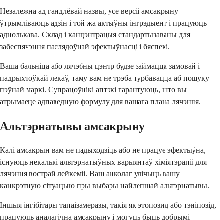
Незалежна ад гандлёвай назвы, усе версіі амсакрыну
ўтрымліваюць адзін і той жа актыўны інгрэдыент і працуюць
аднолькава. Склад і канцэнтрацыя стандартызаваны для
забеспячэння паслядоўнай эфектыўнасці і бяспекі.
Ваша бальніца або лячэбны цэнтр будзе займацца замовай і
падрыхтоўкай лекаў, таму вам не трэба турбавацца аб пошуку
пэўнай маркі. Супрацоўнікі аптэкі гарантуюць, што вы
атрымаеце адпаведную формулу для вашага плана лячэння.
Альтэрнатывы амсакрыну
Калі амсакрын вам не падыходзіць або не працуе эфектыўна,
існуюць некалькі альтэрнатыўных варыянтаў хіміятэрапіі для
лячэння вострай лейкеміі. Ваш анколаг улічыць вашу
канкрэтную сітуацыю пры выбары найлепшай альтэрнатывы.
Іншыя інгібітары тапаізамеразы, такія як этопозид або тэніпозід,
працуюць аналагічна амсакрыну і могуць быць добрымі