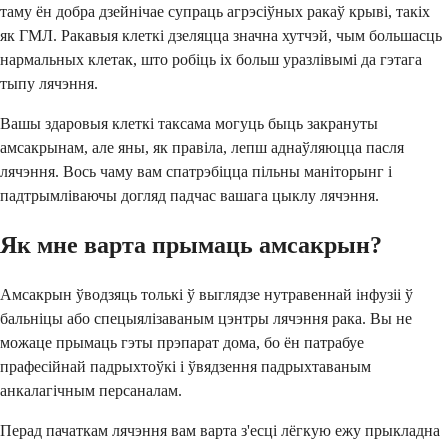
таму ён добра дзейнічае супраць агрэсіўных ракаў крыві, такіх
як ГМЛ. Ракавыя клеткі дзеляцца значна хутчэй, чым большасць
нармальных клетак, што робіць іх больш уразлівымі да гэтага
тыпу лячэння.
Вашы здаровыя клеткі таксама могуць быць закрануты
амсакрынам, але яны, як правіла, лепш аднаўляюцца пасля
лячэння. Вось чаму вам спатрэбіцца пільны маніторынг і
падтрымліваючы догляд падчас вашага цыклу лячэння.
Як мне варта прымаць амсакрын?
Амсакрын ўводзяць толькі ў выглядзе нутравеннай інфузіі ў
бальніцы або спецыялізаваным цэнтры лячэння рака. Вы не
можаце прымаць гэты прэпарат дома, бо ён патрабуе
прафесійнай падрыхтоўкі і ўвядзення падрыхтаваным
анкалагічным персаналам.
Перад пачаткам лячэння вам варта з'есці лёгкую ежу прыкладна