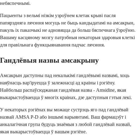
небяспечнымі.
Пацыенты з вельмі нізкім узроўнем клетак крыві пасля
папярэдняга лячэння могуць не быць кандыдатамі на амсакрын,
пакуль іх паказчыкі не адновяцца да больш бяспечнага ўзроўню.
Вашаму касцяному мозгу патрэбныя некаторыя здаровыя клеткі
для правільнага функцыянавання падчас лячэння.
Гандлёвыя назвы амсакрыну
Амсакрын даступны пад некалькімі гандлёвымі назвамі, хоць
наяўнасць вар'іруецца ў залежнасці ад краіны і рэгіёну.
Найбольш распаўсюджаная гандлёвая назва - Amsidine, якая
выкарыстоўваецца ў многіх краінах, дзе даступныя гэтыя лекі.
У некаторых рэгіёнах вы можаце сустрэць яго пад гандлёвай
назвай AMSA P-D або іншымі варыянтамі. Ваш фармацэўт і
анкалагічная група будуць знаёмыя з любой гандлёвай назвай,
якая выкарыстоўваецца ў вашым рэгіёне.