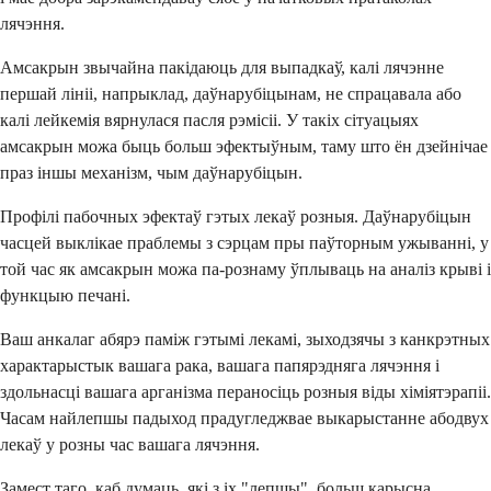
лячэння.
Амсакрын звычайна пакідаюць для выпадкаў, калі лячэнне
першай лініі, напрыклад, даўнарубіцынам, не спрацавала або
калі лейкемія вярнулася пасля рэмісіі. У такіх сітуацыях
амсакрын можа быць больш эфектыўным, таму што ён дзейнічае
праз іншы механізм, чым даўнарубіцын.
Профілі пабочных эфектаў гэтых лекаў розныя. Даўнарубіцын
часцей выклікае праблемы з сэрцам пры паўторным ужыванні, у
той час як амсакрын можа па-рознаму ўплываць на аналіз крыві і
функцыю печані.
Ваш анкалаг абярэ паміж гэтымі лекамі, зыходзячы з канкрэтных
характарыстык вашага рака, вашага папярэдняга лячэння і
здольнасці вашага арганізма пераносіць розныя віды хіміятэрапіі.
Часам найлепшы падыход прадугледжвае выкарыстанне абодвух
лекаў у розны час вашага лячэння.
Замест таго, каб думаць, які з іх "лепшы", больш карысна