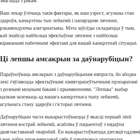
змагацца з ракам.
Ваш лекар ўлічыць такія фактары, як ваш узрост, агульны стан
здароўя, канкрэтны тып лейкеміі і папярэдняе лячэнне,
рэкамендуючы альтэрнатывы. Мэта заўсёды складаецца ў тым,
каб знайсці найбольш эфектыўнае лячэнне з найбольш
кіраванымі пабочнымі эфектамі для вашай канкрэтнай сітуацыі.
Ці лепшы амсакрын за даўнарубіцын?
Параўноўваць амсакрын з даўнарубіцынам няпроста, бо абодва
лекі з'яўляюцца эфектыўнымі хіміятэрапеўтычнымі прэпаратамі
з рознымі моцнымі бакамі і прымяненнямі. "Лепшы" выбар
цалкам залежыць ад вашага канкрэтнага тыпу лейкеміі,
агульнага стану здароўя і гісторыі лячэння.
Даўнарубіцын часта выкарыстоўваецца ў якасці першай лініі
лячэння вострай лейкеміі, асабліва ў пацыентаў з нядаўна
дыягнаставанай хваробай. Ён выкарыстоўваецца дзесяцігоддзямі
і мае добра зарэкамендаваў сябе ў пачатковых пратаколах