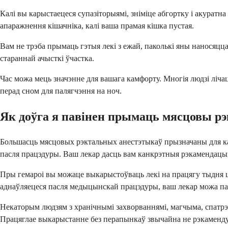
Калі вы карыстаецеся супазіторыямі, зніміце абгортку і акуратн
апаражнення кішачніка, калі ваша прамая кішка пустая.
Вам не трэба прымаць гэтыя лекі з ежай, паколькі яны наносяцца 
стараннай ачысткі ўчастка.
Час можа мець значэнне для вашага камфорту. Многія людзі ліча
перад сном для палягчэння на ноч.
Як доўга я павінен прымаць мясцовы р
Большасць мясцовых рэктальных анестэтыкаў прызначаны для кар
пасля працэдуры. Ваш лекар дасць вам канкрэтныя рэкамендацыі, 
Пры гемароі вы можаце выкарыстоўваць лекі на працягу тыдня ц
аднаўляецеся пасля медыцынскай працэдуры, ваш лекар можа пар
Некаторым людзям з хранічнымі захворваннямі, магчыма, спатрэб
Працяглае выкарыстанне без перапынкаў звычайна не рэкамендуе