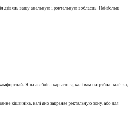
ія дзівяць вашу анальную і рэктальную вобласць. Найбольш
камфортнай. Яны асабліва карысныя, калі вам патрэбна палёгка,
не кішачніка, калі яно закранае рэктальную зону, або для