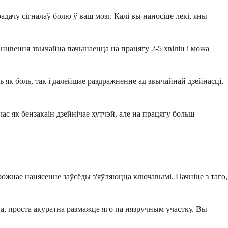
чу сігналаў болю ў ваш мозг. Калі вы наносіце лекі, яны
анцвення звычайна пачынаецца на працягу 2-5 хвілін і можа
 як боль, так і далейшае раздражненне ад звычайнай дзейнасці,
ас як бензакаін дзейнічае хутчэй, але на працягу больш
ожнае нанясенне заўсёды з'яўляюцца ключавымі. Пачніце з таго,
на, проста акуратна размажце яго па нязручным участку. Вы