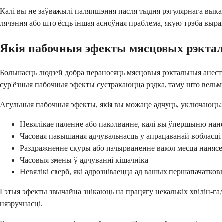
Калі вы не заўважылі паляпшэння пасля тыдня рэгулярнага выка
лячэння або што ёсць іншая асноўная праблема, якую трэба выр
Якія пабочныя эфекты мясцовых рэкта
Большасць людзей добра пераносяць мясцовыя рэктальныя анестэ
сур'ёзныя пабочныя эфекты сустракаюцца рэдка, таму што вельмі
Агульныя пабочныя эфекты, якія вы можаце адчуць, уключаюць:
Невялікае паленне або паколванне, калі вы ўпершыню нано
Часовая павышаная адчувальнасць у апрацаванай вобласці
Раздражненне скуры або пачырваненне вакол месца наняс
Часовыя змены ў адчуванні кішачніка
Невялікі сверб, які адрозніваецца ад вашых першапачатко
Гэтыя эфекты звычайна знікаюць на працягу некалькіх хвілін-га
нязручнасці.