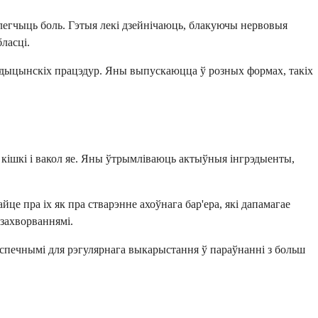
палегчыць боль. Гэтыя лекі дзейнічаюць, блакуючы нервовыя
ласці.
 медыцынскіх працэдур. Яны выпускаюцца ў розных формах, такіх
 кішкі і вакол яе. Яны ўтрымліваюць актыўныя інгрэдыенты,
це пра іх як пра стварэнне ахоўнага бар'ера, які дапамагае
 захворваннямі.
бяспечнымі для рэгулярнага выкарыстання ў параўнанні з больш