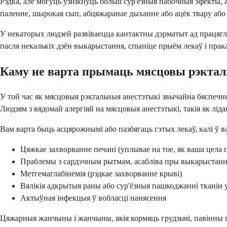
Рэдка, але могуць узнікнуць больш сур'ёзныя пабочныя эфекты, 
паленне, шырокая сып, абцяжаранае дыханне або ацёк твару або 
У некаторых людзей развіваецца кантактны дэрматыт ад працягл
пасля некалькіх дзён выкарыстання, спыніце прыём лекаў і прак
Каму не варта прымаць мясцовы рэкта
У той час як мясцовыя рэктальныя анестэтыкі звычайна бяспечны
Людзям з вядомай алергіяй на мясцовыя анестэтыкі, такія як лід
Вам варта быць асцярожнымі або пазбягаць гэтых лекаў, калі ў ва
Цяжкае захворванне печані (уплывае на тое, як ваша цела 
Праблемы з сардэчным рытмам, асабліва пры выкарыстанні
Метгемаглабінемія (рэдкае захворванне крыві)
Вялікія адкрытыя раны або сур'ёзныя пашкоджанні тканін 
Актыўная інфекцыя ў вобласці нанясення
Цяжарныя жанчыны і жанчыны, якія кормяць грудзьмі, павінны пр