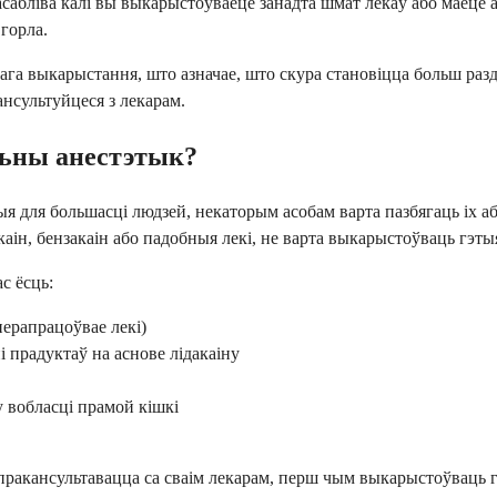
асабліва калі вы выкарыстоўваеце занадта шмат лекаў або маеце 
горла.
ага выкарыстання, што азначае, што скура становіцца больш раз
ансультуйцеся з лекарам.
льны анестэтык?
я для большасці людзей, некаторым асобам варта пазбягаць іх а
акаін, бензакаін або падобныя лекі, не варта выкарыстоўваць гэт
с ёсць:
перапрацоўвае лекі)
 прадуктаў на аснове лідакаіну
у вобласці прамой кішкі
акансультавацца са сваім лекарам, перш чым выкарыстоўваць гэт