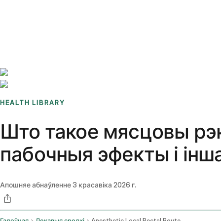
Benchmarks
Stories
FAQ
Sign up / Log in
HEALTH LIBRARY
Што такое мясцовы рэк
пабочныя эфекты і інш
Апошняе абнаўленне
3 красавіка 2026 г.
Галоўная
Лекавыя сродкі
Anesthetic Local Rectal Route