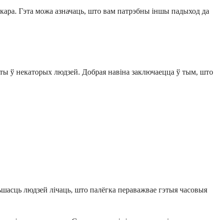
екара. Гэта можа азначаць, што вам патрэбны іншы падыход да
кты ў некаторых людзей. Добрая навіна заключаецца ў тым, што
льшасць людзей лічаць, што палёгка пераважвае гэтыя часовыя