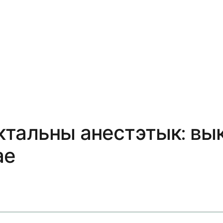
тальны анестэтык: вык
ае