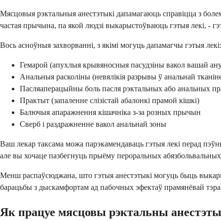
Мясцовыя рэктальныя анестэтыкі дапамагаюць справіцца з болем
частая прычына, па якой людзі выкарыстоўваюць гэтыя лекі, - гэт
Вось асноўныя захворванні, з якімі могуць дапамагчы гэтыя лекі
Гемарой (апухлыя крывяносныя пасудзіны вакол вашай ану
Анальныя расколіны (невялікія разрывы ў анальнай тканін
Пасляаперацыйны боль пасля рэктальных або анальных пр
Практыт (запаленне слізістай абалонкі прамой кішкі)
Балючыя апаражнення кішачніка з-за розных прычын
Сверб і раздражненне вакол анальнай зоны
Ваш лекар таксама можа парэкамендаваць гэтыя лекі перад пэўн
але вы хочаце пазбегнуць прыёму пероральных абязбольвальных 
Менш распаўсюджана, што гэтыя анестэтыкі могуць быць выкарыст
барацьбы з дыскамфортам ад пабочных эфектаў прамянёвай тэрап
Як працуе мясцовы рэктальны анестэт