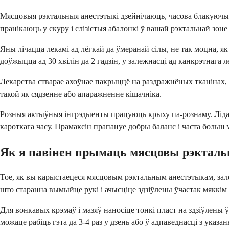
Мясцовыя рэктальныя анестэтыкі дзейнічаюць, часова блакуючы 
пранікаюць у скуру і слізістыя абалонкі ў вашай рэктальнай зоне 
Яны лічацца лекамі ад лёгкай да ўмеранай сілы, не так моцна, я
доўжыцца ад 30 хвілін да 2 гадзін, у залежнасці ад канкрэтнага л
Лекарства стварае ахоўнае пакрыццё на раздражнёных тканінах, 
такой як сядзенне або апаражненне кішачніка.
Розныя актыўныя інгрэдыенты працуюць крыху па-рознаму. Лідакаі
кароткага часу. Прамаксін прапануе добры баланс і часта больш 
Як я павінен прымаць мясцовы рэктал
Тое, як вы карыстаецеся мясцовым рэктальным анестэтыкам, зале
што старанна вымыйце рукі і ачысціце здзіўлены ўчастак мяккім 
Для вонкавых крэмаў і мазяў наносіце тонкі пласт на здзіўлены 
можаце рабіць гэта да 3-4 раз у дзень або ў адпаведнасці з указан