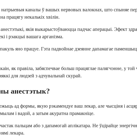
натрыевыя каналы ў вашых нервовых валокнах, што спыняе перада
на працягу некалькіх хвілін.
к анестэтыкі, якія выкарыстоўваюцца падчас аперацыі. Эфект здр
екі і рэакцыі вашага арганізма.
пакуль яно працуе. Гэта падвойнае дзеянне дапамагае паменшыць
н, як правіла, забяспечвае больш працяглае палягчэнне, у той ч
мяккі для людзей з адчувальнай скурай.
ьны анестэтык?
жыць ад формы, якую рэкамендуе ваш лекар, але чысціня і асцяр
мылам і вадой, а затым акуратна прамакніце.
ўчастак пальцам або з дапамогай аплікатара. Не ўцірайце энергіч
нямі лекара.