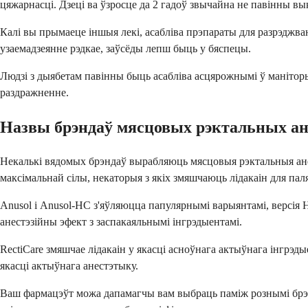
цяжарнасці. Дзеці ва ўзросце да 2 гадоў звычайна не павінны 
Калі вы прымаеце іншыя лекі, асабліва прэпараты для разрэджва
узаемадзеянне рэдкае, заўсёды лепш быць у бяспецы.
Людзі з дыябетам павінны быць асабліва асцярожнымі ў маніторын
раздражненне.
Назвы брэндаў мясцовых рэктальных а
Некалькі вядомых брэндаў вырабляюць мясцовыя рэктальныя анест
максімальнай сілы, некаторыя з якіх змяшчаюць лідакаін для пал
Anusol і Anusol-HC з'яўляюцца папулярнымі варыянтамі, версія H
анестэзійны эфект з заспакаяльнымі інгрэдыентамі.
RectiCare змяшчае лідакаін у якасці асноўнага актыўнага інгрэды
якасці актыўнага анестэтыку.
Ваш фармацэўт можа дапамагчы вам выбраць паміж рознымі брэнд