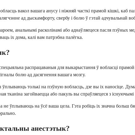
вобласць вакол вашага анусу і ніжняй часткі прамой кішкі, каб 
алягчэнне ад дыскамфорту, свербу і болю ў гэтай адчувальнай воб
гемароем, анальнымі расколінамі або аднаўляецеся пасля пэўных
ваць іх дома, калі вам патрэбна палёгка.
ык?
, спецыяльна распрацаваныя для выкарыстання ў вобласці прамой
 сігналы болю ад дасягнення вашага мозгу.
ўплываюць толькі на пэўную вобласць, дзе вы іх наносіце. Думай
ная тканіна загойваецца або пакуль вы спраўляецеся з існуючымі
 а не ўплываюць на ўсё ваша цела. Гэта робіць іх значна больш 
орально.
эктальны анестэтык?