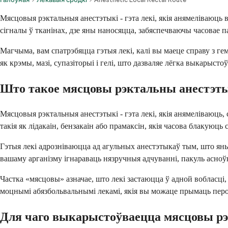
Мясцовыя рэктальныя анестэтыкі - гэта лекі, якія анямеліваюць 
сігналы ў тканінах, дзе яны наносяцца, забяспечваючы часовае п
Магчыма, вам спатрэбяцца гэтыя лекі, калі вы маеце справу з 
як крэмы, мазі, супазіторыі і гелі, што дазваляе лёгка выкарыстоў
Што такое мясцовы рэктальны анестэт
Мясцовыя рэктальныя анестэтыкі - гэта лекі, якія анямеліваюць
такія як лідакаін, бензакаін або прамаксін, якія часова блакуюць
Гэтыя лекі адрозніваюцца ад агульных анестэтыкаў тым, што яны 
вашаму арганізму ігнараваць нязручныя адчуванні, пакуль асноў
Частка «мясцовы» азначае, што лекі застаюцца ў адной вобласці,
моцнымі абязбольвальнымі лекамі, якія вы можаце прымаць пер
Для чаго выкарыстоўваецца мясцовы р