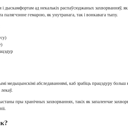
 і дыскамфортам ад некалькіх распаўсюджаных захворванняў, як
а палягчэнне гемарою, як унутранага, так і вонкавага тыпу.
:
су)
е)
ацэдур
ымі медыцынскімі абследаваннямі, каб зрабіць працэдуру больш 
лекаў.
аны пры хранічных захворваннях, такіх як запаленчае захворван
іі.
ык?