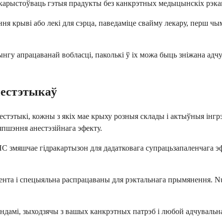
выкарыстоўваць гэтыя прадукты без канкрэтных медыцынскіх рэк
ння крыві або лекі для сэрца, паведаміце свайму лекару, перш 
гу апрацаванай вобласці, паколькі ў іх можа быць зніжана адчув
нестэтыкаў
этыкі, кожны з якіх мае крыху розныя склады і актыўныя інгрэды
япшэння анестэзійнага эфекту.
C змяшчае гідракартызон для дадатковага супрацьзапаленчага эфе
ента і спецыяльна распрацаваны для рэктальнага прымянення. Nupe
амі, зыходзячы з вашых канкрэтных патрэб і любой адчувальнас