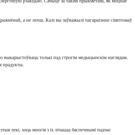
алергічную рэакцыю. Сачыце за такімі прыкметамі, як моцнае
дражнёнай, а не лепш. Калі вы заўважылі пагаршэнне сімптомаў
бо выкарыстоўваць толькі пад строгім медыцынскім наглядам.
ыя прадукты.
ыя лекі, хоць многія з іх лічацца бяспечнымі падчас