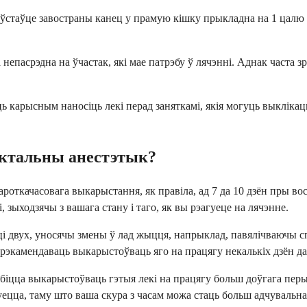
а ўстаўце завостраны канец у прамую кішку прыкладна на 1 цалю ў
непасрэдна на ўчастак, які мае патрэбу ў лячэнні. Аднак часта з
ць карысным наносіць лекі перад заняткамі, якія могуць выклік
эктальны анестэтык?
откачасовага выкарыстання, як правіла, ад 7 да 10 дзён пры во
зыходзячы з вашага стану і таго, як вы рэагуеце на лячэнне.
і двух, уносячы змены ў лад жыцця, напрыклад, павялічваючы с
экамендаваць выкарыстоўваць яго на працягу некалькіх дзён да
іцца выкарыстоўваць гэтыя лекі на працягу больш доўгага перыя
цца, таму што ваша скура з часам можа стаць больш адчувальна