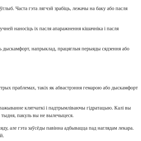
глыб. Часта гэта лягчэй зрабіць, лежачы на баку або пасля
ручней наносіць іх пасля апаражнення кішачніка і пасля
аць дыскамфорт, напрыклад, працяглыя перыяды сядзення або
стрых праблемах, такіх як абвастрэння гемарою або дыскамфорт
пажыванне клятчаткі і падтрымліваючы гідратацыю. Калі вы
 тыдня, пакуль вы не вылечыцеся.
ду, але гэта заўсёды павінна адбывацца пад наглядам лекара.
й.