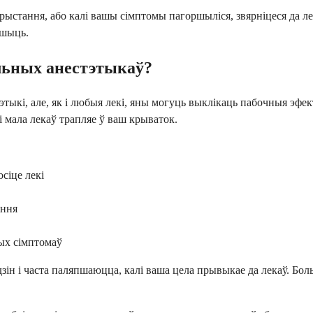
рыстання, або калі вашы сімптомы пагоршыліся, звярніцеся да л
ашыць.
льных анестэтыкаў?
тыкі, але, як і любыя лекі, яны могуць выклікаць пабочныя эфе
 мала лекаў трапляе ў ваш крываток.
сіце лекі
ення
вых сімптомаў
дзін і часта паляпшаюцца, калі ваша цела прывыкае да лекаў. Бо