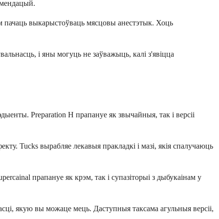
амендацый.
чым пачаць выкарыстоўваць мясцовы анестэтык. Хоць
альнасць, і яны могуць не заўважыць, калі з'явіцца
енты. Preparation H прапануе як звычайныя, так і версіі
кту. Tucks вырабляе лекавыя пракладкі і мазі, якія спалучаюць
rcainal прапануе як крэм, так і супазіторыі з дыбукаінам у
ці, якую вы можаце мець. Даступныя таксама агульныя версіі,