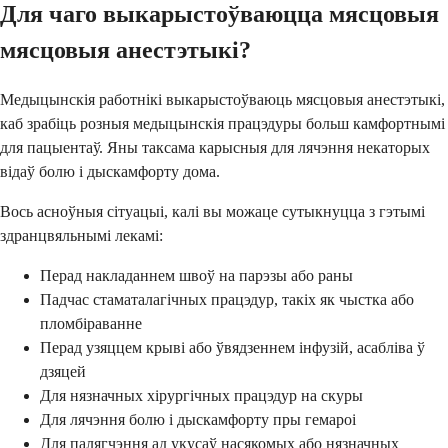
Для чаго выкарыстоўваюцца мясцовыя
мясцовыя анестэтыкі?
Медыцынскія работнікі выкарыстоўваюць мясцовыя анестэтыкі,
каб зрабіць розныя медыцынскія працэдуры больш камфортнымі
для пацыентаў. Яны таксама карысныя для лячэння некаторых
відаў болю і дыскамфорту дома.
Вось асноўныя сітуацыі, калі вы можаце сутыкнуцца з гэтымі
здранцвяльнымі лекамі:
Перад накладаннем швоў на парэзы або раны
Падчас стаматалагічных працэдур, такіх як чыстка або
пломбіраванне
Перад узяццем крыві або ўвядзеннем інфузій, асабліва ў
дзяцей
Для нязначных хірургічных працэдур на скуры
Для лячэння болю і дыскамфорту пры гемароі
Для палягчэння ад укусаў насякомых або нязначных