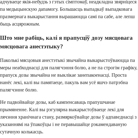
адчуваеце якія-небудзь з гэтых сімптомаў, неадкладна звярніцеся
па медыцынскую дапамогу. Большасць выпадкаў выпадковага
празмернага выкарыстання вырашаюцца самі па сабе, але лепш
быць асцярожным.
Што мне рабіць, калі я прапусціў дозу мясцовага
мясцовага анестэтыку?
Паколькі мясцовыя анестэтыкі звычайна выкарыстоўваюцца па
меры неабходнасці для палягчэння болю, а не па строгім графіку,
прапуск дозы звычайна не выклікае занепакоенасці. Проста
нанёс лекі, калі вы памятаеце, пакуль вам усё яшчэ патрэбна
палягчэнне болю.
Не падвойвайце дозы, каб кампенсаваць прапушчанае
прымяненне. Калі вы рэгулярна выкарыстоўваеце лекі для
лячэння хранічнага стану, размяркоўвайце дозы ў адпаведнасці з
указаннямі на ўпакоўцы і не перавышайце рэкамендаваную
сутачную колькасць.