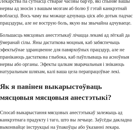
Лекарства па сутнасці стварае часовы бар'ер, які спыняе вашы
нервы ад зносін з вашым мозгам аб болю ў гэтай канкрэтнай
вобласці. Вось чаму вы можаце адчуваць ціск або дотык падчас
працэдуры, але не вострую боль, якую вы звычайна адчуваеце.
Большасць мясцовых анестэтыкаў лічацца лекамі ад лёгкай да
ўмеранай сілы. Яны дастаткова моцныя, каб забяспечыць
эфектыўнае здранцвенне для павярхоўных працэдур, але не
пранікаюць дастаткова глыбока, каб паўплываць на асноўныя
нервы або органы. Эфекты цалкам зварачальныя і знікаюць
натуральным шляхам, калі ваша цела перапрацоўвае лекі.
Як я павінен выкарыстоўваць
мясцовыя мясцовыя анестэтыкі?
Спосаб выкарыстання мясцовых анестэтыкаў залежыць ад
канкрэтнага прадукту і таго, што вы лечыце. Заўсёды дакладна
выконвайце інструкцыі на ўпакоўцы або ўказанні лекара.