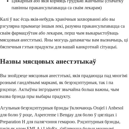
Цяжарныя або якія кормяць грудзьмі жанчыны (спачатку
павінны пракансультавацца са сваім лекарам)
Калі ў вас ёсць якія-небудзь хранічныя захворванні або вы
рэгулярна прымаеце іншыя лекі, разумна пракансультавацца са
сваім фармацэўтам або лекарам, перш чым выкарыстоўваць
мясцовыя анестэтыкі. Яны могуць дапамагчы вам вызначыць, ці
бяспечныя гэтыя прадукты для вашай канкрэтнай сітуацыі.
Назвы мясцовых анестэтыкаў
Вы знойдзеце мясцовыя анестэтыкі, якія прадаюцца пад многімі
рознымі гандлёвымі маркамі, як безрэцэптурныя, так і па
рэцэпце. Актыўны інгрэдыент звычайна больш важны, чым
назва брэнда пры выбары прадукту.
Агульныя безрэцэптурныя брэнды ўключаюць Orajel і Anbesol
для болю ў роце, Aspercreme і Bengay для болю ў цягліцах і
Preparation H для палягчэння гемарою. Рэцэптурныя брэнды,
такія як крэм EMLA і LidoRx, з'яўляюцца больш моцнымі