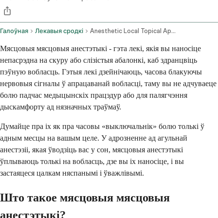
Галоўная
Лекавыя сродкі
Anesthetic Local Topical Application Route
Мясцовыя мясцовыя анестэтыкі - гэта лекі, якія вы наносіце
непасрэдна на скуру або слізістыя абалонкі, каб здранцвіць
пэўную вобласць. Гэтыя лекі дзейнічаюць, часова блакуючы
нервовыя сігналы ў апрацаванай вобласці, таму вы не адчуваеце
болю падчас медыцынскіх працэдур або для палягчэння
дыскамфорту ад нязначных траўмаў.
Думайце пра іх як пра часовы «выключальнік» болю толькі ў
адным месцы на вашым целе. У адрозненне ад агульнай
анестэзіі, якая ўводзіць вас у сон, мясцовыя анестэтыкі
ўплываюць толькі на вобласць, дзе вы іх наносіце, і вы
застаяцеся цалкам няспанымі і ўважлівымі.
Што такое мясцовыя мясцовыя
анестэтыкі?