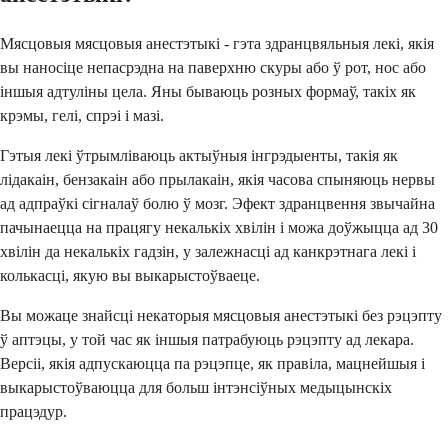
Мясцовыя мясцовыя анестэтыкі - гэта здранцвяльныя лекі, якія
вы наносіце непасрэдна на паверхню скуры або ў рот, нос або
іншыя адтуліны цела. Яны бываюць розных формаў, такіх як
крэмы, гелі, спрэі і мазі.
Гэтыя лекі ўтрымліваюць актыўныя інгрэдыенты, такія як
лідакаін, бензакаін або прылакаін, якія часова спыняюць нервы
ад адпраўкі сігналаў болю ў мозг. Эфект здранцвення звычайна
пачынаецца на працягу некалькіх хвілін і можа доўжыцца ад 30
хвілін да некалькіх гадзін, у залежнасці ад канкрэтнага лекі і
колькасці, якую вы выкарыстоўваеце.
Вы можаце знайсці некаторыя мясцовыя анестэтыкі без рэцэпту
ў аптэцы, у той час як іншыя патрабуюць рэцэпту ад лекара.
Версіі, якія адпускаюцца па рэцэпце, як правіла, мацнейшыя і
выкарыстоўваюцца для больш інтэнсіўных медыцынскіх
працэдур.