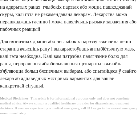
на адкрытых ранах, глыбокіх парэзах або моцна пашкоджанай
скуры, калі гэта не рэкамендавана лекарам. Лекарства можа
перашкаджаць гаенню і можа павялічыць рызыку заражэння або
пабочных рэакцый.
Для нязначных драпін або неглыбокіх парэзаў звычайна лепш
старанна ачысціць рану і выкарыстоўваць антыбіётычную мазь,
калі гэта неабходна. Калі вам патрэбна палягчэнне болю для
раны, пероральныя абязбольвальныя прэпараты звычайна
з'яўляюцца больш бяспечным выбарам, або спытайцеся ў свайго
лекара аб адпаведных мясцовых варыянтах для вашай
канкрэтнай сітуацыі.
Medical Disclaimer:
This article is for informational purposes only and does not constitute
medical advice. Always consult a qualified healthcare provider for diagnosis and treatment
decisions. If you are experiencing a medical emergency, call 911 or go to the nearest emergency
room immediately.