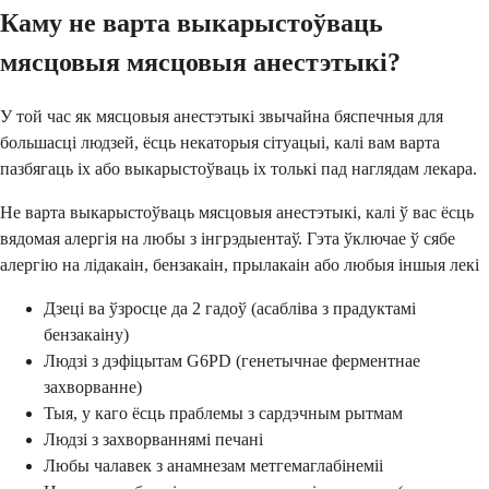
Каму не варта выкарыстоўваць
мясцовыя мясцовыя анестэтыкі?
У той час як мясцовыя анестэтыкі звычайна бяспечныя для
большасці людзей, ёсць некаторыя сітуацыі, калі вам варта
пазбягаць іх або выкарыстоўваць іх толькі пад наглядам лекара.
Не варта выкарыстоўваць мясцовыя анестэтыкі, калі ў вас ёсць
вядомая алергія на любы з інгрэдыентаў. Гэта ўключае ў сябе
алергію на лідакаін, бензакаін, прылакаін або любыя іншыя лекі
Дзеці ва ўзросце да 2 гадоў (асабліва з прадуктамі
бензакаіну)
Людзі з дэфіцытам G6PD (генетычнае ферментнае
захворванне)
Тыя, у каго ёсць праблемы з сардэчным рытмам
Людзі з захворваннямі печані
Любы чалавек з анамнезам метгемаглабінеміі