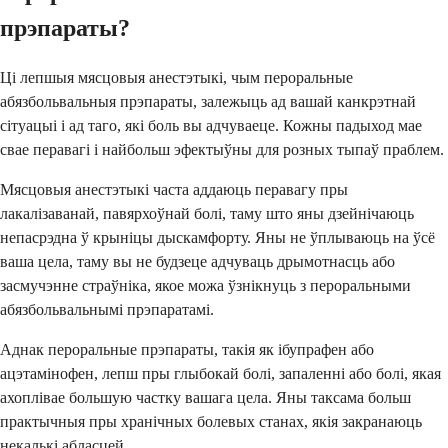
прэпараты?
Ці лепшыя мясцовыя анестэтыкі, чым пероральные
абязбольвальныя прэпараты, залежыць ад вашай канкрэтнай
сітуацыі і ад таго, які боль вы адчуваеце. Кожны падыход мае
свае перавагі і найбольш эфектыўны для розных тыпаў праблем.
Мясцовыя анестэтыкі часта аддаюць перавагу пры
лакалізаванай, павярхоўнай болі, таму што яны дзейнічаюць
непасрэдна ў крыніцы дыскамфорту. Яны не ўплываюць на ўсё
ваша цела, таму вы не будзеце адчуваць дрымотнасць або
засмучэнне страўніка, якое можа ўзнікнуць з пероральными
абязбольвальнымі прэпаратамі.
Аднак пероральные прэпараты, такія як ібупрафен або
ацэтамінофен, лепш пры глыбокай болі, запаленні або болі, якая
ахоплівае большую частку вашага цела. Яны таксама больш
практычныя пры хранічных болевых станах, якія закранаюць
некалькі абласцей.