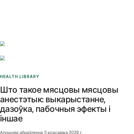
Benchmarks
Stories
FAQ
Sign up / Log in
HEALTH LIBRARY
Што такое мясцовы мясцовы
анестэтык: выкарыстанне,
дазоўка, пабочныя эфекты і
іншае
Апошняе абнаўленне
3 красавіка 2026 г.