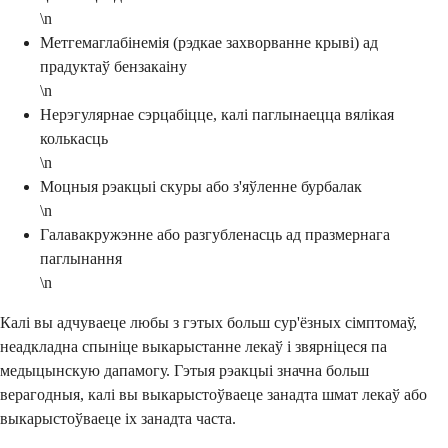
\n
Метгемаглабінемія (рэдкае захворванне крыві) ад
прадуктаў бензакаіну
\n
Нерэгулярнае сэрцабіцце, калі паглынаецца вялікая
колькасць
\n
Моцныя рэакцыі скуры або з'яўленне бурбалак
\n
Галавакружэнне або разгубленасць ад празмернага
паглынання
\n
Калі вы адчуваеце любы з гэтых больш сур'ёзных сімптомаў,
неадкладна спыніце выкарыстанне лекаў і звярніцеся па
медыцынскую дапамогу. Гэтыя рэакцыі значна больш
верагодныя, калі вы выкарыстоўваеце занадта шмат лекаў або
выкарыстоўваеце іх занадта часта.