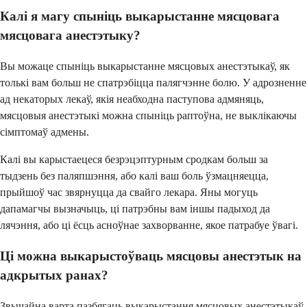
Калі я магу спыніць выкарыстанне мясцовага
мясцовага анестэтыку?
Вы можаце спыніць выкарыстанне мясцовых анестэтыкаў, як
толькі вам больш не спатрэбіцца палягчэнне болю. У адрозненне
ад некаторых лекаў, якія неабходна паступова адмяняць,
мясцовыя анестэтыкі можна спыніць раптоўна, не выклікаючы
сімптомаў адмены.
Калі вы карыстаецеся безрэцэптурным сродкам больш за
тыдзень без паляпшэння, або калі ваш боль ўзмацняецца,
прыйшоў час звярнуцца да свайго лекара. Яны могуць
дапамагчы вызначыць, ці патрэбны вам іншы падыход да
лячэння, або ці ёсць асноўнае захворванне, якое патрабуе ўвагі.
Ці можна выкарыстоўваць мясцовы анестэтык на
адкрытых ранах?
Звычайна варта пазбягаць выкарыстання мясцовых анестэтыкаў