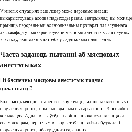
У многіх сітуацыях ваш лекар можа парэкамендаваць
выкарыстоўваць абодва падыходы разам. Напрыклад, вы можаце
прыняць пероральный абязбольвальны прэпарат для агульнага
дыскамфорту і выкарыстоўваць мясцовы анестэтык для пэўных
участкаў, якія маюць патрэбу ў дадатковым палягчэнні.
Часта задаюць пытанні аб мясцовых
анестэтыках
Ці бяспечны мясцовы анестэтык падчас
цяжарнасці?
Большасць мясцовых анестэтыкаў лічацца адносна бяспечнымі
падчас цяжарнасці пры выпадковым выкарыстанні і ў невялікіх
колькасцях. Аднак вы заўсёды павінны пракансультавацца са
сваім лекарам, перш чым выкарыстоўваць якія-небудзь лекі
падчас цяжарнасці або груднога гадавання.