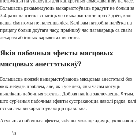
інструкцыі на ўпакоўцы для канкрэтных абмежаванняў па часе.
Большасць рэкамендуюць выкарыстоўваць прадукт не больш за
3-4 разы на дзень і спыніць яго выкарыстанне праз 7 дзён, калі
вашы сімптомы не палепшыліся. Калі вам патрэбна палёгка на
працягу больш доўгага часу, прыйшоў час пагаварыць са сваім
лекарам аб іншых варыянтах лячэння.
Якія пабочныя эфекты мясцовых
мясцовых анестэтыкаў?
Большасць людзей выкарыстоўваюць мясцовыя анестэтыкі без
якіх-небудзь праблем, але, як і ўсе лекі, яны часам могуць
выклікаць пабочныя эфекты. Добрая навіна заключаецца ў тым,
што сур'ёзныя пабочныя эфекты сустракаюцца даволі рэдка, калі
гэтыя лекі выкарыстоўваюцца правільна.
Агульныя пабочныя эфекты, якія вы можаце адчуць, уключаюць:
\n