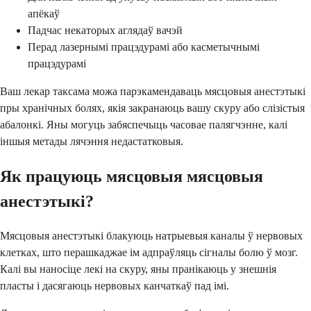
апёкаў
Падчас некаторых аглядаў вачэй
Перад лазернымі працэдурамі або касметычнымі
працэдурамі
Ваш лекар таксама можа парэкамендаваць мясцовыя анестэтыкі
пры хранічных болях, якія закранаюць вашу скуру або слізістыя
абалонкі. Яны могуць забяспечыць часовае палягчэнне, калі
іншыя метады лячэння недастатковыя.
Як працуюць мясцовыя мясцовыя
анестэтыкі?
Мясцовыя анестэтыкі блакуюць натрыевыя каналы ў нервовых
клетках, што перашкаджае ім адпраўляць сігналы болю ў мозг.
Калі вы наносіце лекі на скуру, яны пранікаюць у знешнія
пласты і дасягаюць нервовых канчаткаў пад імі.