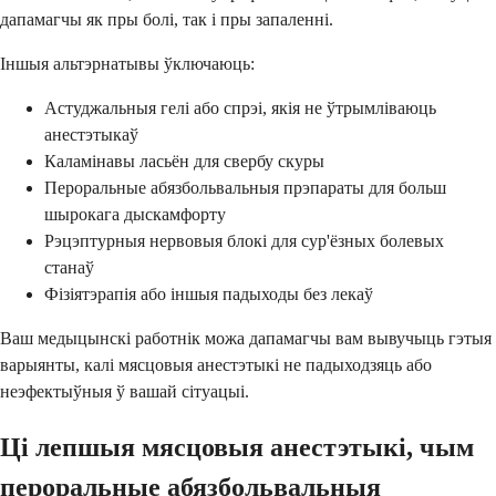
дапамагчы як пры болі, так і пры запаленні.
Іншыя альтэрнатывы ўключаюць:
Астуджальныя гелі або спрэі, якія не ўтрымліваюць
анестэтыкаў
Каламінавы ласьён для свербу скуры
Пероральные абязбольвальныя прэпараты для больш
шырокага дыскамфорту
Рэцэптурныя нервовыя блокі для сур'ёзных болевых
станаў
Фізіятэрапія або іншыя падыходы без лекаў
Ваш медыцынскі работнік можа дапамагчы вам вывучыць гэтыя
варыянты, калі мясцовыя анестэтыкі не падыходзяць або
неэфектыўныя ў вашай сітуацыі.
Ці лепшыя мясцовыя анестэтыкі, чым
пероральные абязбольвальныя