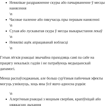
Невялікае раздражненне скуры або пачырваненне ў месцы
нанясення
\n
Часовае паленне або пякучасць пры першым нанясенні
\n
Сухая або лускаватая скура ў месцы выкарыстання лекаў
\n
Невялікі ацёк апрацаванай вобласці
\n
Гэтыя лёгкія рэакцыі звычайна праходзяць самі па сабе на
працягу некалькіх гадзін і не патрабуюць медыцынскай
дапамогі.
Менш распаўсюджаныя, але больш сур'ёзныя пабочныя эфекты
могуць узнікнуць, хоць яны ўсё яшчэ адносна рэдкія:
\n
Алергічныя рэакцыі з моцным свербам, крапіўніцай або
цяжкасцю дыхання