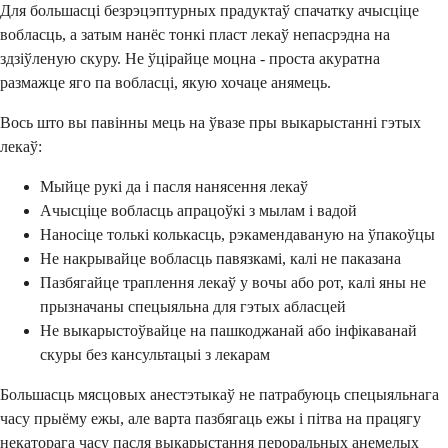
Для большасці безрэцэптурных прадуктаў спачатку ачысціце
вобласць, а затым нанёс тонкі пласт лекаў непасрэдна на
здзіўленую скуру. Не ўцірайце моцна - проста акуратна
размажце яго па вобласці, якую хочаце анямець.
Вось што вы павінны мець на ўвазе пры выкарыстанні гэтых
лекаў:
Мыйце рукі да і пасля нанясення лекаў
Ачысціце вобласць апрацоўкі з мылам і вадой
Наносіце толькі колькасць, рэкамендаваную на ўпакоўцы
Не накрывайце вобласць павязкамі, калі не паказана
Пазбягайце траплення лекаў у вочы або рот, калі яны не
прызначаны спецыяльна для гэтых абласцей
Не выкарыстоўвайце на пашкоджанай або інфікаванай
скуры без кансультацыі з лекарам
Большасць мясцовых анестэтыкаў не патрабуюць спецыяльнага
часу прыёму ежы, але варта пазбягаць ежы і пітва на працягу
некаторага часу пасля выкарыстання пероральных анемелых