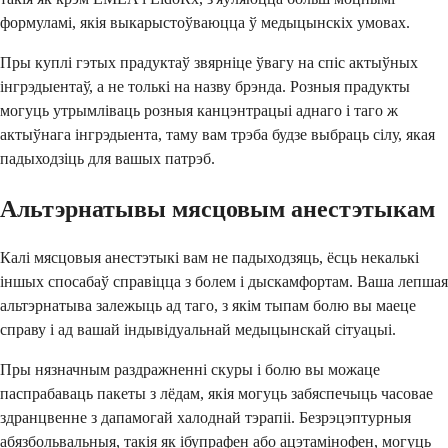
формуламі, якія выкарыстоўваюцца ў медыцынскіх умовах.
Пры куплі гэтых прадуктаў звярніце ўвагу на спіс актыўных
інгрэдыентаў, а не толькі на назву брэнда. Розныя прадукты
могуць утрымліваць розныя канцэнтрацыі аднаго і таго ж
актыўнага інгрэдыента, таму вам трэба будзе выбраць сілу, якая
падыходзіць для вашых патрэб.
Альтэрнатывы мясцовым анестэтыкам
Калі мясцовыя анестэтыкі вам не падыходзяць, ёсць некалькі
іншых спосабаў справіцца з болем і дыскамфортам. Ваша лепшая
альтэрнатыва залежыць ад таго, з якім тыпам болю вы маеце
справу і ад вашай індывідуальнай медыцынскай сітуацыі.
Пры нязначным раздражненні скуры і болю вы можаце
паспрабаваць пакеты з лёдам, якія могуць забяспечыць часовае
здранцвенне з дапамогай халоднай тэрапіі. Безрэцэптурныя
абязбольвальныя, такія як ібупрафен або ацэтамінофен, могуць