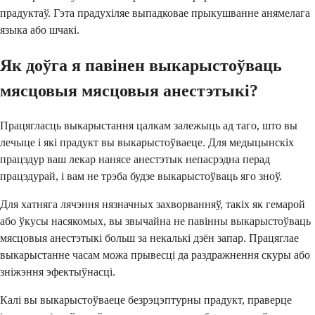
прадуктаў. Гэта прадухіляе выпадковае прыкушванне анямелага
языка або шчакі.
Як доўга я павінен выкарыстоўваць
мясцовыя мясцовыя анестэтыкі?
Працягласць выкарыстання цалкам залежыць ад таго, што вы
лечыце і які прадукт вы выкарыстоўваеце. Для медыцынскіх
працэдур ваш лекар нанясе анестэтык непасрэдна перад
працэдурай, і вам не трэба будзе выкарыстоўваць яго зноў.
Для хатняга лячэння нязначных захворванняў, такіх як гемарой
або ўкусы насякомых, вы звычайна не павінны выкарыстоўваць
мясцовыя анестэтыкі больш за некалькі дзён запар. Працяглае
выкарыстанне часам можа прывесці да раздражнення скуры або
зніжэння эфектыўнасці.
Калі вы выкарыстоўваеце безрэцэптурны прадукт, праверце