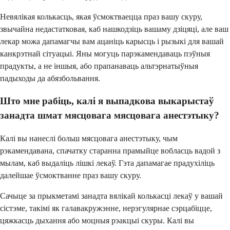
Невялікая колькасць, якая ўсмоктваецца праз вашу скуру,
звычайна недастатковая, каб нашкодзіць вашаму дзіцяці, але ваш
лекар можа дапамагчы вам ацаніць карысць і рызыкі для вашай
канкрэтнай сітуацыі. Яны могуць парэкамендаваць пэўныя
прадукты, а не іншыя, або прапанаваць альтэрнатыўныя
падыходы да абязбольвання.
Што мне рабіць, калі я выпадкова выкарыстаў
занадта шмат мясцовага мясцовага анестэтыку?
Калі вы нанеслі больш мясцовага анестэтыку, чым
рэкамендавана, спачатку старанна прамыйце вобласць вадой з
мылам, каб выдаліць лішкі лекаў. Гэта дапамагае прадухіліць
далейшае ўсмоктванне праз вашу скуру.
Сачыце за прыкметамі занадта вялікай колькасці лекаў у вашай
сістэме, такімі як галавакружэнне, нерэгулярнае сэрцабіцце,
цяжкасць дыхання або моцныя рэакцыі скуры. Калі вы