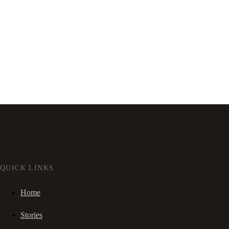
QUICK LINKS
Home
Stories