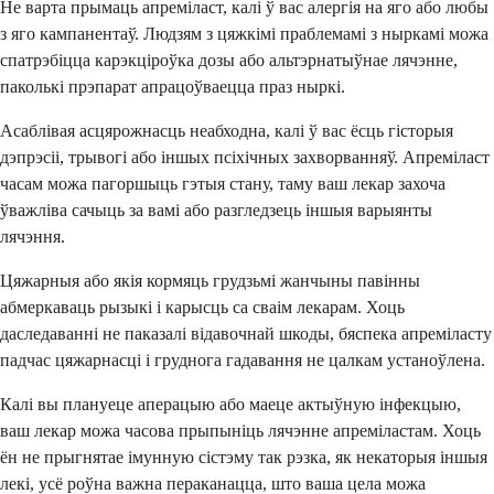
Не варта прымаць апреміласт, калі ў вас алергія на яго або любы
з яго кампанентаў. Людзям з цяжкімі праблемамі з ныркамі можа
спатрэбіцца карэкціроўка дозы або альтэрнатыўнае лячэнне,
паколькі прэпарат апрацоўваецца праз ныркі.
Асаблівая асцярожнасць неабходна, калі ў вас ёсць гісторыя
дэпрэсіі, трывогі або іншых псіхічных захворванняў. Апреміласт
часам можа пагоршыць гэтыя стану, таму ваш лекар захоча
ўважліва сачыць за вамі або разгледзець іншыя варыянты
лячэння.
Цяжарныя або якія кормяць грудзьмі жанчыны павінны
абмеркаваць рызыкі і карысць са сваім лекарам. Хоць
даследаванні не паказалі відавочнай шкоды, бяспека апреміласту
падчас цяжарнасці і груднога гадавання не цалкам устаноўлена.
Калі вы плануеце аперацыю або маеце актыўную інфекцыю,
ваш лекар можа часова прыпыніць лячэнне апреміластам. Хоць
ён не прыгнятае імунную сістэму так рэзка, як некаторыя іншыя
лекі, усё роўна важна пераканацца, што ваша цела можа