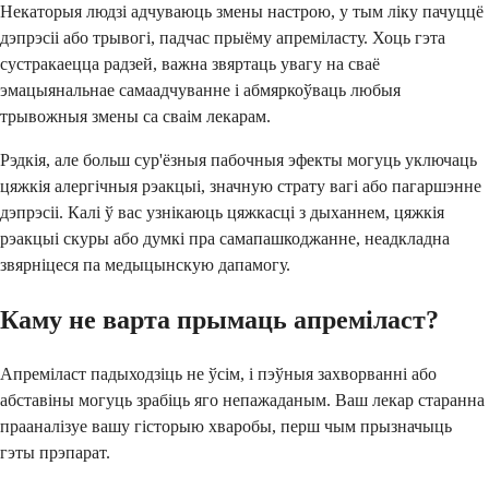
Некаторыя людзі адчуваюць змены настрою, у тым ліку пачуццё
дэпрэсіі або трывогі, падчас прыёму апреміласту. Хоць гэта
сустракаецца радзей, важна звяртаць увагу на сваё
эмацыянальнае самаадчуванне і абмяркоўваць любыя
трывожныя змены са сваім лекарам.
Рэдкія, але больш сур'ёзныя пабочныя эфекты могуць уключаць
цяжкія алергічныя рэакцыі, значную страту вагі або пагаршэнне
дэпрэсіі. Калі ў вас узнікаюць цяжкасці з дыханнем, цяжкія
рэакцыі скуры або думкі пра самапашкоджанне, неадкладна
звярніцеся па медыцынскую дапамогу.
Каму не варта прымаць апреміласт?
Апреміласт падыходзіць не ўсім, і пэўныя захворванні або
абставіны могуць зрабіць яго непажаданым. Ваш лекар старанна
прааналізуе вашу гісторыю хваробы, перш чым прызначыць
гэты прэпарат.