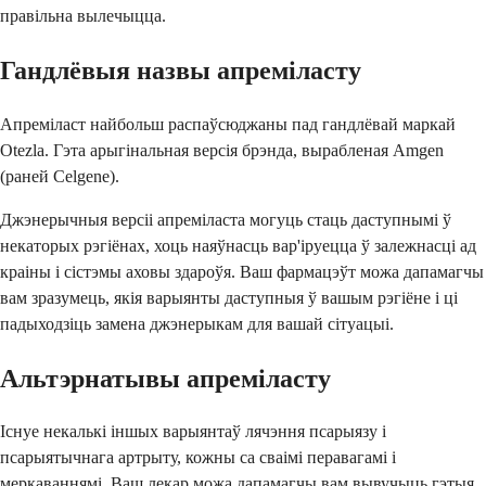
правільна вылечыцца.
Гандлёвыя назвы апреміласту
Апреміласт найбольш распаўсюджаны пад гандлёвай маркай
Otezla. Гэта арыгінальная версія брэнда, вырабленая Amgen
(раней Celgene).
Джэнерычныя версіі апреміласта могуць стаць даступнымі ў
некаторых рэгіёнах, хоць наяўнасць вар'іруецца ў залежнасці ад
краіны і сістэмы аховы здароўя. Ваш фармацэўт можа дапамагчы
вам зразумець, якія варыянты даступныя ў вашым рэгіёне і ці
падыходзіць замена джэнерыкам для вашай сітуацыі.
Альтэрнатывы апреміласту
Існуе некалькі іншых варыянтаў лячэння псарыязу і
псарыятычнага артрыту, кожны са сваімі перавагамі і
меркаваннямі. Ваш лекар можа дапамагчы вам вывучыць гэтыя