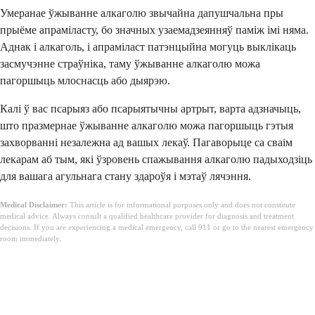
Умеранае ўжыванне алкаголю звычайна дапушчальна пры
прыёме апраміласту, бо значных узаемадзеянняў паміж імі няма.
Аднак і алкаголь, і апраміласт патэнцыйна могуць выклікаць
засмучэнне страўніка, таму ўжыванне алкаголю можа
пагоршыць млоснасць або дыярэю.
Калі ў вас псарыяз або псарыятычны артрыт, варта адзначыць,
што празмернае ўжыванне алкаголю можа пагоршыць гэтыя
захворванні незалежна ад вашых лекаў. Пагаворыце са сваім
лекарам аб тым, які ўзровень спажывання алкаголю падыходзіць
для вашага агульнага стану здароўя і мэтаў лячэння.
Medical Disclaimer:
This article is for informational purposes only and does not constitute
medical advice. Always consult a qualified healthcare provider for diagnosis and treatment
decisions. If you are experiencing a medical emergency, call 911 or go to the nearest emergency
room immediately.