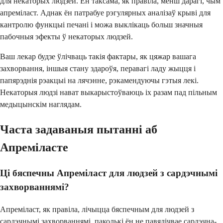
для некаторых людзей. Ён таксама, як правіла, менш дарагі, чым
апреміласт. Аднак ён патрабуе рэгулярных аналізаў крыві для
кантролю функцыі печані і можа выклікаць больш значныя
пабочныя эфекты ў некаторых людзей.
Ваш лекар будзе ўлічваць такія фактары, як цяжар вашага
захворвання, іншыя стану здароўя, перавагі ладу жыцця і
папярэднія рэакцыі на лячэнне, рэкамендуючы гэтыя лекі.
Некаторыя людзі нават выкарыстоўваюць іх разам пад пільным
медыцынскім наглядам.
Часта задаваныя пытанні аб
Апреміласте
Ці бяспечны Апреміласт для людзей з сардэчнымі
захворваннямі?
Апреміласт, як правіла, лічыцца бяспечным для людзей з
сардэчнымі захворваннямі, паколькі ён не павялічвае сардэчна-