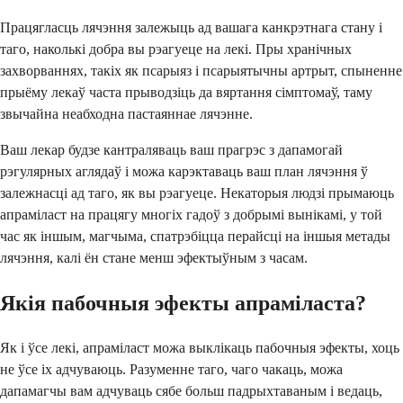
Працягласць лячэння залежыць ад вашага канкрэтнага стану і
таго, наколькі добра вы рэагуеце на лекі. Пры хранічных
захворваннях, такіх як псарыяз і псарыятычны артрыт, спыненне
прыёму лекаў часта прыводзіць да вяртання сімптомаў, таму
звычайна неабходна пастаяннае лячэнне.
Ваш лекар будзе кантраляваць ваш прагрэс з дапамогай
рэгулярных аглядаў і можа карэктаваць ваш план лячэння ў
залежнасці ад таго, як вы рэагуеце. Некаторыя людзі прымаюць
апраміласт на працягу многіх гадоў з добрымі вынікамі, у той
час як іншым, магчыма, спатрэбіцца перайсці на іншыя метады
лячэння, калі ён стане менш эфектыўным з часам.
Якія пабочныя эфекты апраміласта?
Як і ўсе лекі, апраміласт можа выклікаць пабочныя эфекты, хоць
не ўсе іх адчуваюць. Разуменне таго, чаго чакаць, можа
дапамагчы вам адчуваць сябе больш падрыхтаваным і ведаць,