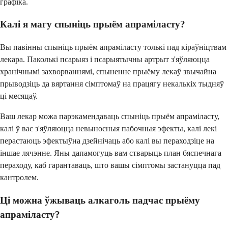
графіка.
Калі я магу спыніць прыём апраміласту?
Вы павінны спыніць прыём апраміласту толькі пад кіраўніцтвам
лекара. Паколькі псарыяз і псарыятычны артрыт з'яўляюцца
хранічнымі захворваннямі, спыненне прыёму лекаў звычайна
прыводзіць да вяртання сімптомаў на працягу некалькіх тыдняў
ці месяцаў.
Ваш лекар можа парэкамендаваць спыніць прыём апраміласту,
калі ў вас з'яўляюцца невыносныя пабочныя эфекты, калі лекі
перастаюць эфектыўна дзейнічаць або калі вы пераходзіце на
іншае лячэнне. Яны дапамогуць вам стварыць план бяспечнага
пераходу, каб гарантаваць, што вашы сімптомы застануцца пад
кантролем.
Ці можна ўжываць алкаголь падчас прыёму
апраміласту?