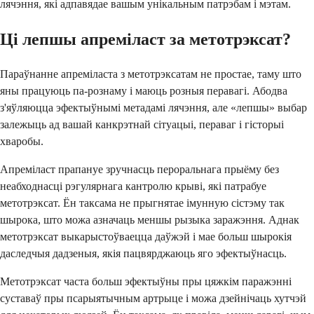
лячэння, які адпавядае вашым унікальным патрэбам і мэтам.
Ці лепшы апреміласт за метотрэксат?
Параўнанне апреміласта з метотрэксатам не простае, таму што
яны працуюць па-рознаму і маюць розныя перавагі. Абодва
з'яўляюцца эфектыўнымі метадамі лячэння, але «лепшы» выбар
залежыць ад вашай канкрэтнай сітуацыі, пераваг і гісторыі
хваробы.
Апреміласт прапануе зручнасць пероральнага прыёму без
неабходнасці рэгулярнага кантролю крыві, які патрабуе
метотрэксат. Ён таксама не прыгнятае імунную сістэму так
шырока, што можа азначаць меншы рызыка заражэння. Аднак
метотрэксат выкарыстоўваецца даўжэй і мае больш шырокія
даследчыя дадзеныя, якія пацвярджаюць яго эфектыўнасць.
Метотрэксат часта больш эфектыўны пры цяжкім паражэнні
суставаў пры псарыятычным артрыце і можа дзейнічаць хутчэй