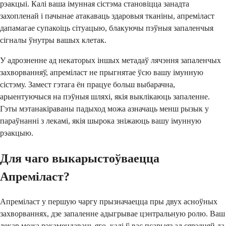
рэакцыі. Калі ваша імунная сістэма становіцца занадта
захопленай і пачынае атакаваць здаровыя тканіны, апреміласт
дапамагае супакоіць сітуацыю, блакуючы пэўныя запаленчыя
сігналы ўнутры вашых клетак.
У адрозненне ад некаторых іншых метадаў лячэння запаленчых
захворванняў, апреміласт не прыгнятае ўсю вашу імунную
сістэму. Замест гэтага ён працуе больш выбарачна,
арыентуючыся на пэўныя шляхі, якія выклікаюць запаленне.
Гэты мэтанакіраваны падыход можа азначаць менш рызык у
параўнанні з лекамі, якія шырока зніжаюць вашу імунную
рэакцыю.
Для чаго выкарыстоўваецца
Апреміласт?
Апреміласт у першую чаргу прызначаецца пры двух асноўных
захворваннях, дзе запаленне адыгрывае цэнтральную ролю. Ваш
лекар можа рэкамендаваць яго, калі ў вас псарыяз ад сярэдняй да