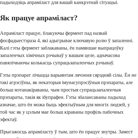
падыходзіць апраміласт для вашай канкрэтнай сітуацыі.
Як працуе апраміласт?
Апраміласт працуе, блакуючы фермент пад назвай
фосфадыестэраза 4, які адыгрывае ключавую ролю ў запаленні.
Калі гэты фермент заблакаваны, ён памяншае выпрацоўку
запаленчых хімічных рэчываў у вашым целе, адначасова
павялічваючы колькасць супрацьзапаленчых рэчываў.
Гэты прэпарат лічыцца варыянтам лячэння сярэдняй сілы. Ён не
такі агрэсіўны, як некаторыя імунасупрэсіўныя прэпараты, але
больш мэтанакіраваны, чым простыя супрацьзапаленчыя
прэпараты, такія як ібупрафен. Гэты збалансаваны падыход
азначае, што ён можа быць эфектыўным для многіх людзей, у
той час як у цэлым мае больш кіраваны профіль пабочных
эфектаў.
Прыгажосць апраміласту ў тым, што ён працуе знутры. Замест