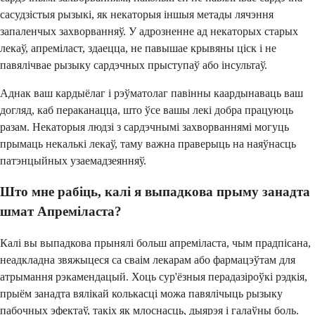
сасудзістыя рызыкі, як некаторыя іншыя метады лячэння
запаленчых захворванняў. У адрозненне ад некаторых старых
лекаў, апреміласт, здаецца, не павышае крывяны ціск і не
павялічвае рызыку сардэчных прыступаў або інсультаў.
Аднак ваш кардыёлаг і рэўматолаг павінны каардынаваць ваш
догляд, каб пераканацца, што ўсе вашы лекі добра працуюць
разам. Некаторыя людзі з сардэчнымі захворваннямі могуць
прымаць некалькі лекаў, таму важна праверыць на наяўнасць
патэнцыйных узаемадзеянняў.
Што мне рабіць, калі я выпадкова прыму занадта
шмат Апреміласта?
Калі вы выпадкова прынялі больш апреміласта, чым прадпісана,
неадкладна звяжыцеся са сваім лекарам або фармацэўтам для
атрымання рэкамендацый. Хоць сур'ёзныя перадазіроўкі рэдкія,
прыём занадта вялікай колькасці можа павялічыць рызыку
пабочных эфектаў, такіх як млоснасць, дыярэя і галаўны боль.