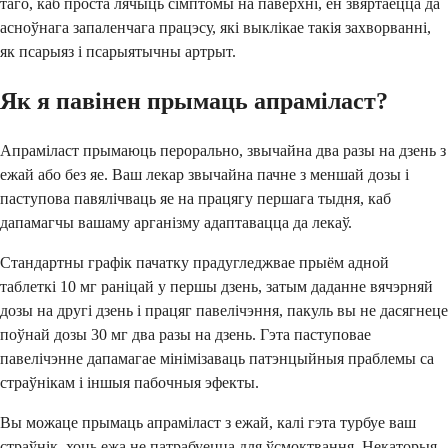
таго, каб проста лячыць сімптомы на паверхні, ён звяртаецца да
асноўнага запаленчага працэсу, які выклікае такія захворванні,
як псарыяз і псарыятычны артрыт.
Як я павінен прымаць апраміласт?
Апраміласт прымаюць перорально, звычайна два разы на дзень з
ежай або без яе. Ваш лекар звычайна пачне з меншай дозы і
паступова павялічваць яе на працягу першага тыдня, каб
дапамагчы вашаму арганізму адаптавацца да лекаў.
Стандартны графік пачатку прадугледжвае прыём адной
таблеткі 10 мг раніцай у першы дзень, затым даданне вячэрняй
дозы на другі дзень і працяг павелічэння, пакуль вы не дасягнеце
поўнай дозы 30 мг два разы на дзень. Гэта паступовае
павелічэнне дапамагае мінімізаваць патэнцыйныя праблемы са
страўнікам і іншыя пабочныя эфекты.
Вы можаце прымаць апраміласт з ежай, калі гэта турбуе ваш
страўнік, хоць ежа не патрабуецца для ўсмоктвання. Некаторыя