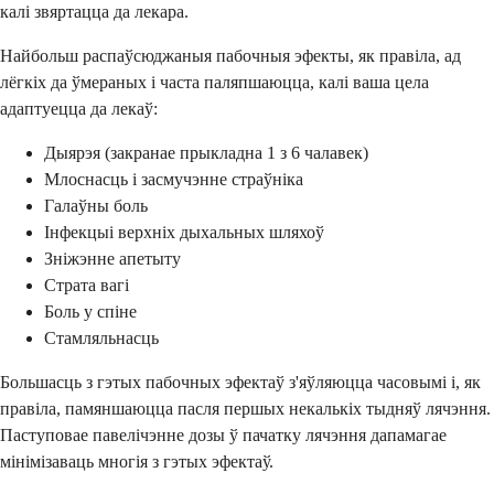
калі звяртацца да лекара.
Найбольш распаўсюджаныя пабочныя эфекты, як правіла, ад
лёгкіх да ўмераных і часта паляпшаюцца, калі ваша цела
адаптуецца да лекаў:
Дыярэя (закранае прыкладна 1 з 6 чалавек)
Млоснасць і засмучэнне страўніка
Галаўны боль
Інфекцыі верхніх дыхальных шляхоў
Зніжэнне апетыту
Страта вагі
Боль у спіне
Стамляльнасць
Большасць з гэтых пабочных эфектаў з'яўляюцца часовымі і, як
правіла, памяншаюцца пасля першых некалькіх тыдняў лячэння.
Паступовае павелічэнне дозы ў пачатку лячэння дапамагае
мінімізаваць многія з гэтых эфектаў.