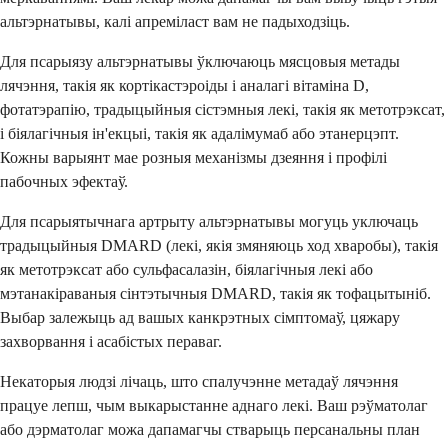
альтэрнатывы, калі апреміласт вам не падыходзіць.
Для псарыязу альтэрнатывы ўключаюць мясцовыя метады
лячэння, такія як кортікастэроіды і аналагі вітаміна D,
фотатэрапію, традыцыйныя сістэмныя лекі, такія як метотрэксат,
і біялагічныя ін'екцыі, такія як адалімумаб або этанерцэпт.
Кожны варыянт мае розныя механізмы дзеяння і профілі
пабочных эфектаў.
Для псарыятычнага артрыту альтэрнатывы могуць уключаць
традыцыйныя DMARD (лекі, якія змяняюць ход хваробы), такія
як метотрэксат або сульфасалазін, біялагічныя лекі або
мэтанакіраваныя сінтэтычныя DMARD, такія як тофацытыніб.
Выбар залежыць ад вашых канкрэтных сімптомаў, цяжару
захворвання і асабістых пераваг.
Некаторыя людзі лічаць, што спалучэнне метадаў лячэння
працуе лепш, чым выкарыстанне аднаго лекі. Ваш рэўматолаг
або дэрматолаг можа дапамагчы стварыць персанальны план