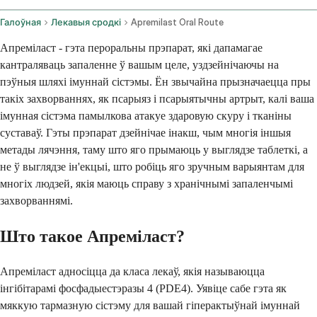
Галоўная
Лекавыя сродкі
Apremilast Oral Route
Апреміласт - гэта пероральны прэпарат, які дапамагае
кантраляваць запаленне ў вашым целе, уздзейнічаючы на
пэўныя шляхі імуннай сістэмы. Ён звычайна прызначаецца пры
такіх захворваннях, як псарыяз і псарыятычны артрыт, калі ваша
імунная сістэма памылкова атакуе здаровую скуру і тканіны
суставаў. Гэты прэпарат дзейнічае інакш, чым многія іншыя
метады лячэння, таму што яго прымаюць у выглядзе таблеткі, а
не ў выглядзе ін'екцыі, што робіць яго зручным варыянтам для
многіх людзей, якія маюць справу з хранічнымі запаленчымі
захворваннямі.
Што такое Апреміласт?
Апреміласт адносіцца да класа лекаў, якія называюцца
інгібітарамі фосфадыестэразы 4 (PDE4). Уявіце сабе гэта як
мяккую тармазную сістэму для вашай гіперактыўнай імуннай