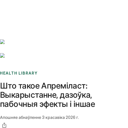
Benchmarks
Stories
FAQ
Sign up / Log in
HEALTH LIBRARY
Што такое Апреміласт:
Выкарыстанне, дазоўка,
пабочныя эфекты і іншае
Апошняе абнаўленне
3 красавіка 2026 г.