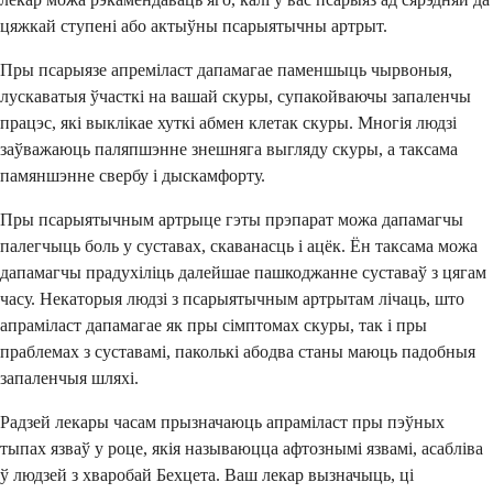
цяжкай ступені або актыўны псарыятычны артрыт.
Пры псарыязе апреміласт дапамагае паменшыць чырвоныя,
лускаватыя ўчасткі на вашай скуры, супакойваючы запаленчы
працэс, які выклікае хуткі абмен клетак скуры. Многія людзі
заўважаюць паляпшэнне знешняга выгляду скуры, а таксама
памяншэнне свербу і дыскамфорту.
Пры псарыятычным артрыце гэты прэпарат можа дапамагчы
палегчыць боль у суставах, скаванасць і ацёк. Ён таксама можа
дапамагчы прадухіліць далейшае пашкоджанне суставаў з цягам
часу. Некаторыя людзі з псарыятычным артрытам лічаць, што
апраміласт дапамагае як пры сімптомах скуры, так і пры
праблемах з суставамі, паколькі абодва станы маюць падобныя
запаленчыя шляхі.
Радзей лекары часам прызначаюць апраміласт пры пэўных
тыпах язваў у роце, якія называюцца афтознымі язвамі, асабліва
ў людзей з хваробай Бехцета. Ваш лекар вызначыць, ці