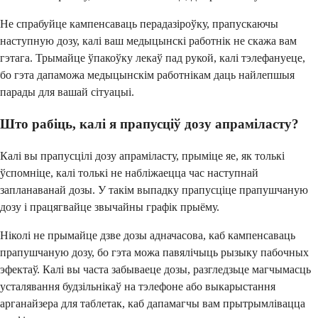
Не спрабуйце кампенсаваць перадазіроўку, прапускаючы
наступную дозу, калі ваш медыцынскі работнік не скажа вам
гэтага. Трымайце ўпакоўку лекаў пад рукой, калі тэлефануеце,
бо гэта дапаможа медыцынскім работнікам даць найлепшыя
парады для вашай сітуацыі.
Што рабіць, калі я прапусціў дозу апраміласту?
Калі вы прапусцілі дозу апраміласту, прыміце яе, як толькі
ўспомніце, калі толькі не набліжаецца час наступнай
запланаванай дозы. У такім выпадку прапусціце прапушчаную
дозу і працягвайце звычайны графік прыёму.
Ніколі не прымайце дзве дозы адначасова, каб кампенсаваць
прапушчаную дозу, бо гэта можа павялічыць рызыку пабочных
эфектаў. Калі вы часта забываеце дозы, разгледзьце магчымасць
усталявання будзільнікаў на тэлефоне або выкарыстання
арганайзера для таблетак, каб дапамагчы вам прытрымлівацца