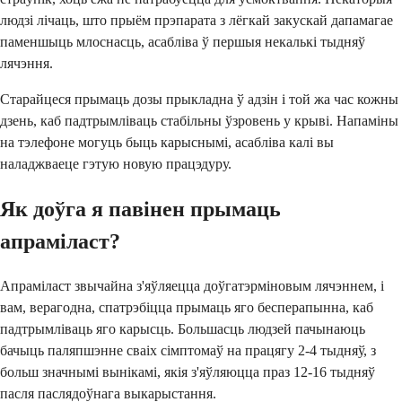
людзі лічаць, што прыём прэпарата з лёгкай закускай дапамагае
паменшыць млоснасць, асабліва ў першыя некалькі тыдняў
лячэння.
Старайцеся прымаць дозы прыкладна ў адзін і той жа час кожны
дзень, каб падтрымліваць стабільны ўзровень у крыві. Напаміны
на тэлефоне могуць быць карыснымі, асабліва калі вы
наладжваеце гэтую новую працэдуру.
Як доўга я павінен прымаць
апраміласт?
Апраміласт звычайна з'яўляецца доўгатэрміновым лячэннем, і
вам, верагодна, спатрэбіцца прымаць яго бесперапынна, каб
падтрымліваць яго карысць. Большасць людзей пачынаюць
бачыць паляпшэнне сваіх сімптомаў на працягу 2-4 тыдняў, з
больш значнымі вынікамі, якія з'яўляюцца праз 12-16 тыдняў
пасля паслядоўнага выкарыстання.