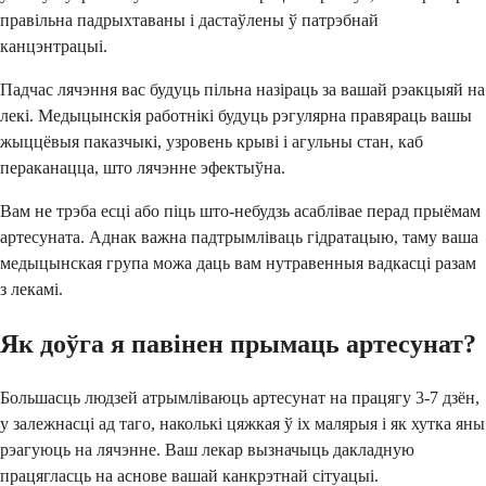
правільна падрыхтаваны і дастаўлены ў патрэбнай
канцэнтрацыі.
Падчас лячэння вас будуць пільна назіраць за вашай рэакцыяй на
лекі. Медыцынскія работнікі будуць рэгулярна правяраць вашы
жыццёвыя паказчыкі, узровень крыві і агульны стан, каб
пераканацца, што лячэнне эфектыўна.
Вам не трэба есці або піць што-небудзь асаблівае перад прыёмам
артесуната. Аднак важна падтрымліваць гідратацыю, таму ваша
медыцынская група можа даць вам нутравенныя вадкасці разам
з лекамі.
Як доўга я павінен прымаць артесунат?
Большасць людзей атрымліваюць артесунат на працягу 3-7 дзён,
у залежнасці ад таго, наколькі цяжкая ў іх малярыя і як хутка яны
рэагуюць на лячэнне. Ваш лекар вызначыць дакладную
працягласць на аснове вашай канкрэтнай сітуацыі.