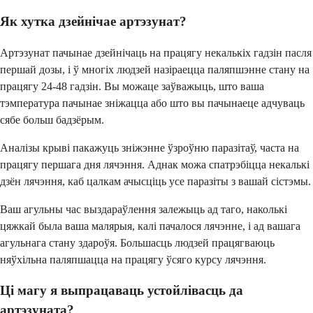
Як хутка дзейнічае артэзунат?
Артэзунат пачынае дзейнічаць на працягу некалькіх гадзін пасля
першай дозы, і ў многіх людзей назіраецца паляпшэнне стану на
працягу 24-48 гадзін. Вы можаце заўважыць, што ваша
тэмпература пачынае зніжацца або што вы пачынаеце адчуваць
сябе больш бадзёрым.
Аналізы крыві пакажуць зніжэнне ўзроўню паразітаў, часта на
працягу першага дня лячэння. Аднак можа спатрэбіцца некалькі
дзён лячэння, каб цалкам ачысціць усе паразіты з вашай сістэмы.
Ваш агульны час выздараўлення залежыць ад таго, наколькі
цяжкай была ваша малярыя, калі пачалося лячэнне, і ад вашага
агульнага стану здароўя. Большасць людзей працягваюць
няўхільна паляпшацца на працягу ўсяго курсу лячэння.
Ці магу я выпрацаваць устойлівасць да
артэзуната?