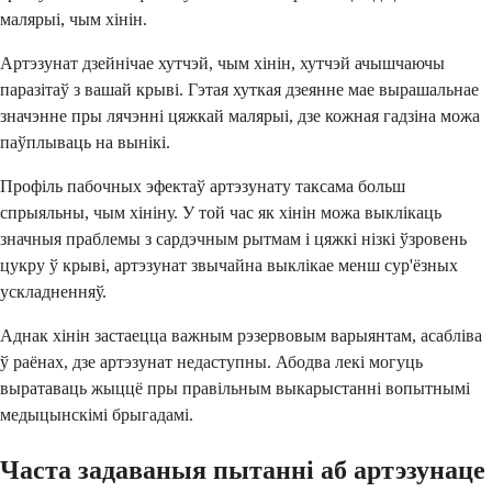
малярыі, чым хінін.
Артэзунат дзейнічае хутчэй, чым хінін, хутчэй ачышчаючы
паразітаў з вашай крыві. Гэтая хуткая дзеянне мае вырашальнае
значэнне пры лячэнні цяжкай малярыі, дзе кожная гадзіна можа
паўплываць на вынікі.
Профіль пабочных эфектаў артэзунату таксама больш
спрыяльны, чым хініну. У той час як хінін можа выклікаць
значныя праблемы з сардэчным рытмам і цяжкі нізкі ўзровень
цукру ў крыві, артэзунат звычайна выклікае менш сур'ёзных
ускладненняў.
Аднак хінін застаецца важным рэзервовым варыянтам, асабліва
ў раёнах, дзе артэзунат недаступны. Абодва лекі могуць
выратаваць жыццё пры правільным выкарыстанні вопытнымі
медыцынскімі брыгадамі.
Часта задаваныя пытанні аб артэзунаце