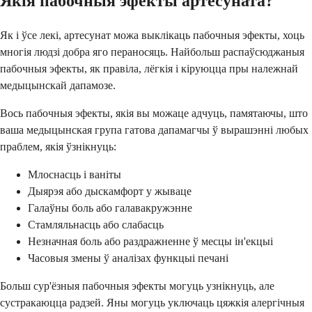
Якія пабочныя эфекты артесуната?
Як і ўсе лекі, артесунат можа выклікаць пабочныя эфекты, хоць
многія людзі добра яго пераносяць. Найбольш распаўсюджаныя
пабочныя эфекты, як правіла, лёгкія і кіруюцца пры належнай
медыцынскай дапамозе.
Вось пабочныя эфекты, якія вы можаце адчуць, памятаючы, што
ваша медыцынская група гатова дапамагчы ў вырашэнні любых
праблем, якія ўзнікнуць:
Млоснасць і ваніты
Дыярэя або дыскамфорт у жываце
Галаўны боль або галавакружэнне
Стамляльнасць або слабасць
Незначная боль або раздражненне ў месцы ін'екцыі
Часовыя змены ў аналізах функцыі печані
Больш сур'ёзныя пабочныя эфекты могуць узнікнуць, але
сустракаюцца радзей. Яны могуць уключаць цяжкія алергічныя