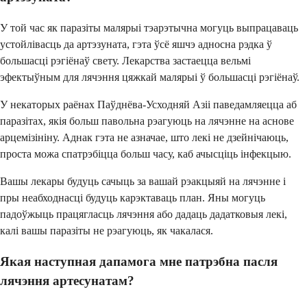
У той час як паразіты малярыі тэарэтычна могуць выпрацаваць
устойлівасць да артэзуната, гэта ўсё яшчэ адносна рэдка ў
большасці рэгіёнаў свету. Лекарства застаецца вельмі
эфектыўным для лячэння цяжкай малярыі ў большасці рэгіёнаў.
У некаторых раёнах Паўднёва-Усходняй Азіі паведамляецца аб
паразітах, якія больш павольна рэагуюць на лячэнне на аснове
арцемізініну. Аднак гэта не азначае, што лекі не дзейнічаюць,
проста можа спатрэбіцца больш часу, каб ачысціць інфекцыю.
Вашы лекары будуць сачыць за вашай рэакцыяй на лячэнне і
пры неабходнасці будуць карэктаваць план. Яны могуць
падоўжыць працягласць лячэння або дадаць дадатковыя лекі,
калі вашы паразіты не рэагуюць, як чакалася.
Якая наступная дапамога мне патрэбна пасля
лячэння артесунатам?