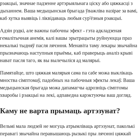
рэакцыі, значнае падзенне артэрыяльнага ціску або цяжкасці з
дыханнем. Ваша медыцынская брыгада ўважліва назірае за вамі,
каб хутка выявіць і ліквідаваць любыя сур'ёзныя рэакцыі.
Адзін рэдкі, але важны пабочны эфект - гэта адкладзеная
гемалітычная анемія, калі вашы эрытрацыты руйнуюцца праз
некалькі тыдняў пасля лячэння. Менавіта таму лекары звычайна
прызначаюць наступныя прыёмы, каб праверыць аналіз крыві
нават пасля таго, як вы вылечыліся ад малярыі.
Памятайце, што цяжкая малярыя сама па сабе можа выклікаць
мноства сімптомаў, падобных на пабочныя эфекты лекаў. Ваша
медыцынская брыгада можа дапамагчы адрозніць сімптомы
хваробы і рэакцыі на лекі, адпаведна карэктуючы ваш догляд.
Каму не варта прымаць артэзунат?
Вельмі мала людзей не могуць атрымліваць артэзунат, паколькі
перавагі звычайна перавышаюць рызыкі пры лячэнні цяжкай