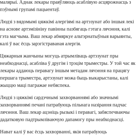
малярыі. Аднак лекары праяўляюць асаблівую асцярожнасць з
пэўнымі групамі пацыентаў.
Людзі з вядомымі цяжкімі алергіямі на артэзунат або іншыя лекі
на аснове артэмізініну павінны пазбягаць гэтага лячэння, калі
гэта магчыма. Ваш лекар абмяркуе альтэрнатыўныя варыянты,
калі ў вас ёсць зарэгістраваная алергія.
Цяжарныя жанчыны могуць атрымліваць артэзунат пры
неабходнасці, асабліва ў другім і трэцім трыместры. У той час як
лекары аддаюць перавагу іншым метадам лячэння на працягу
першага трыместра, артэзунат можа быць выкарыстаны, калі
жыццю маці пагражае небяспека.
Людзі з цяжкімі сардэчнымі захворваннямі або значнымі
захворваннямі печані патрабуюць пільнага назірання падчас
лячэння. Ваш лекар ацэніць рызыкі і перавагі, забяспечваючы
дадатковую падтрымліваючую дапамогу пры неабходнасці.
Нават калі ў вас ёсць захворванні, якія патрабуюць