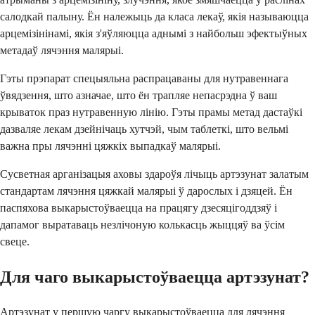
салодкай палыну. Ён належыць да класа лекаў, якія называюцца
арцемізінінамі, якія з'яўляюцца аднымі з найбольш эфектыўных
метадаў лячэння малярыі.
Гэты прэпарат спецыяльна распрацаваны для нутравеннага
ўвядзення, што азначае, што ён трапляе непасрэдна ў ваш
крываток праз нутравенную лінію. Гэты прамы метад дастаўкі
дазваляе лекам дзейнічаць хутчэй, чым таблеткі, што вельмі
важна пры лячэнні цяжкіх выпадкаў малярыі.
Сусветная арганізацыя аховы здароўя лічыць артэзунат залатым
стандартам лячэння цяжкай малярыі ў дарослых і дзяцей. Ён
паспяхова выкарыстоўваецца на працягу дзесяцігоддзяў і
дапамог выратаваць незлічоную колькасць жыццяў ва ўсім
свеце.
Для чаго выкарыстоўваецца артэзунат?
Артэзунат у першую чаргу выкарыстоўваецца для лячэння