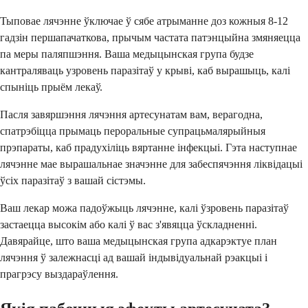
Тыповае лячэнне ўключае ў сябе атрыманне доз кожныя 8-12
гадзін першапачаткова, прычым частата патэнцыйна змяняецца
па меры паляпшэння. Ваша медыцынская група будзе
кантраляваць узровень паразітаў у крыві, каб вырашыць, калі
спыніць прыём лекаў.
Пасля завяршэння лячэння артесунатам вам, верагодна,
спатрэбіцца прымаць пероральные супрацьмалярыйныя
прэпараты, каб прадухіліць вяртанне інфекцыі. Гэта наступнае
лячэнне мае вырашальнае значэнне для забеспячэння ліквідацыі
ўсіх паразітаў з вашай сістэмы.
Ваш лекар можа падоўжыць лячэнне, калі ўзровень паразітаў
застаецца высокім або калі ў вас з'явяцца ўскладненні.
Давярайце, што ваша медыцынская група адкарэктуе план
лячэння ў залежнасці ад вашай індывідуальнай рэакцыі і
прагрэсу выздараўлення.