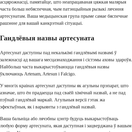
асцярожнасці, памятайце, што неапрацаваная цяжкая малярыя
часта больш небяспечная, чым патэнцыйныя рызыкі лячэння
артесунатам. Ваша медыцынская група прыме самае бяспечнае
рашэнне для вашай канкрэтнай сітуацыі.
Гандлёвыя назвы артесуната
Артесунат даступны пад некалькімі гандлёвымі назвамі ў
залежнасці ад вашага месцазнаходжання і сістэмы аховы здароўя.
Найбольш часта выкарыстоўваюцца гандлёвыя назвы
ўключаюць Artenam, Artesun і Falcigo.
У многіх краінах артесунат даступны як агульны прэпарат, што
азначае, што ён прадаецца пад сваёй хімічнай назвай, а не пад
пэўнай гандлёвай маркай. Агульныя версіі гэтак жа
эфектыўныя, як і варыянты з гандлёвай назвай.
Ваша бальніца або лячэбны цэнтр будуць выкарыстоўваць
любую форму артесуната, якая даступная і зацверджана ў вашым