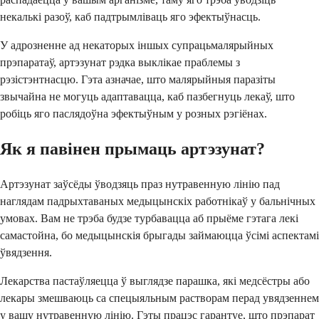
некалькі разоў, каб падтрымліваць яго эфектыўнасць.
У адрозненне ад некаторых іншых супрацьмалярыйных
прэпаратаў, артэзунат рэдка выклікае праблемы з
рэзістэнтнасцю. Гэта азначае, што малярыйныя паразіты
звычайна не могуць адаптавацца, каб пазбегнуць лекаў, што
робіць яго паслядоўна эфектыўным у розных рэгіёнах.
Як я павінен прымаць артэзунат?
Артэзунат заўсёды ўводзяць праз нутравенную лінію пад
наглядам падрыхтаваных медыцынскіх работнікаў у бальнічных
умовах. Вам не трэба будзе турбавацца аб прыёме гэтага лекі
самастойна, бо медыцынскія брыгады займаюцца ўсімі аспектамі
ўвядзення.
Лекарства пастаўляецца ў выглядзе парашка, які медсёстры або
лекары змешваюць са спецыяльным растворам перад увядзеннем
у вашу нутравенную лінію. Гэты працэс гарантуе, што прэпарат