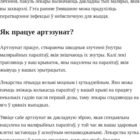
лячэння, пакуль лекары вызначаюць дакладны тып малярыі, якім
вы захварэлі. Гэта ранняе ўмяшанне можа прадухіліць
ператварэнне інфекцыі ў небяспечную для жыцця.
Як працуе артэзунат?
Артэзунат працуе, ствараючы шкодныя злучэнні ўнутры
малярыйных паразітаў, якія знішчаюць іх знутры. Калі лекі
трапляюць у ваш крываток, яны нацэлены на паразітаў, якія
жывуць у вашых эрытрацытах.
Лекарства лічыцца вельмі моцным і хуткадзейным. Яно можа
пачаць зніжаць колькасць паразітаў у вашай крыві на працягу
некалькіх гадзін пасля першай дозы, таму лекары спадзяюцца на
яго ў цяжкіх выпадках.
Уявіце сабе артэзунат як дакладную зброю, якая спецыяльна
нацэлена на малярыйных паразітаў, у той час як вашы здаровыя
клеткі застаюцца ў асноўным непашкоджанымі. Лекарства хутка
распадаецца ў вашым арганізме, таму яго трэба ўводзіць