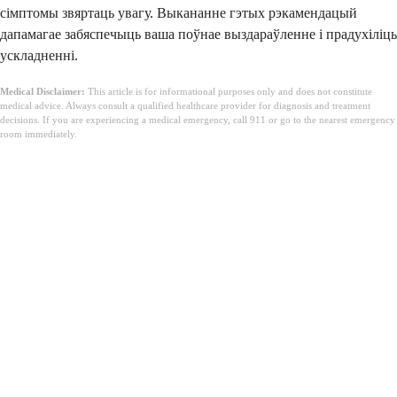
сімптомы звяртаць увагу. Выкананне гэтых рэкамендацый
дапамагае забяспечыць ваша поўнае выздараўленне і прадухіліць
ускладненні.
Medical Disclaimer:
This article is for informational purposes only and does not constitute
medical advice. Always consult a qualified healthcare provider for diagnosis and treatment
decisions. If you are experiencing a medical emergency, call 911 or go to the nearest emergency
room immediately.