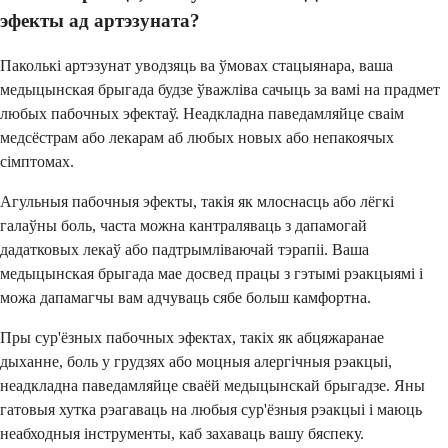
эфекты ад артэзуната?
Паколькі артэзунат уводзяць ва ўмовах стацыянара, ваша
медыцынская брыгада будзе ўважліва сачыць за вамі на прадмет
любых пабочных эфектаў. Неадкладна паведамляйце сваім
медсёстрам або лекарам аб любых новых або непакоячых
сімптомах.
Агульныя пабочныя эфекты, такія як млоснасць або лёгкі
галаўны боль, часта можна кантраляваць з дапамогай
дадатковых лекаў або падтрымліваючай тэрапіі. Ваша
медыцынская брыгада мае досвед працы з гэтымі рэакцыямі і
можа дапамагчы вам адчуваць сябе больш камфортна.
Пры сур'ёзных пабочных эфектах, такіх як абцяжаранае
дыханне, боль у грудзях або моцныя алергічныя рэакцыі,
неадкладна паведамляйце сваёй медыцынскай брыгадзе. Яны
гатовыя хутка рэагаваць на любыя сур'ёзныя рэакцыі і маюць
неабходныя інструменты, каб захаваць вашу бяспеку.