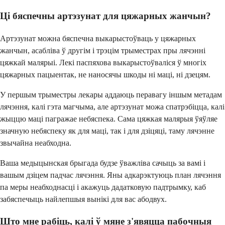
Ці бяспечны артэзунат для цяжарных жанчын?
Артэзунат можна бяспечна выкарыстоўваць у цяжарных
жанчын, асабліва ў другім і трэцім трыместрах пры лячэнні
цяжкай малярыі. Лекі паспяхова выкарыстоўваліся ў многіх
цяжарных пацыентак, не наносячы шкоды ні маці, ні дзецям.
У першым трыместры лекары аддаюць перавагу іншым метадам
лячэння, калі гэта магчыма, але артэзунат можа спатрэбіцца, калі
жыццю маці пагражае небяспека. Сама цяжкая малярыя ўяўляе
значную небяспеку як для маці, так і для дзіцяці, таму лячэнне
звычайна неабходна.
Ваша медыцынская брыгада будзе ўважліва сачыць за вамі і
вашым дзіцем падчас лячэння. Яны адкарэктуюць план лячэння
па меры неабходнасці і акажуць дадатковую падтрымку, каб
забяспечыць найлепшыя вынікі для вас абодвух.
Што мне рабіць, калі ў мяне з'явяцца пабочныя