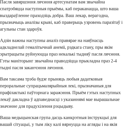
Пасля завяршэння лячэння артесунатам вам звычайна
спатрэбяцца наступныя прыёмы, каб пераканацца, што ваша
выздараўленне праходзіць добра. Ваш лекар, верагодна,
прызначыць аналізы крыві, каб праверыць узровень паразітаў і
агульны стан здароўя.
Адзін важны наступны аналіз правярае на наяўнасць
адкладнелай гемалітычнай анеміі, рэдкага стану, пры якім
эрытрацыты руйнуюцца праз некалькі тыдняў пасля лячэння.
Гэты маніторынг звычайна праводзіцца прыкладна праз 2-4
тыдні пасля заканчэння лячэння.
Вам таксама трэба будзе прыняць любыя дадатковыя
пероральные супрацьмалярыйныя лекі, прызначаныя для
прафілактыкі паўторнага заражэння. Прыём гэтых наступных
лекаў дакладна ў адпаведнасці з указаннямі мае вырашальнае
значэнне для прадухілення рэцыдыву.
Ваша медыцынская група дасць канкрэтныя інструкцыі для
вашай сітуацыі, у тым ліку калі вярнуцца на агляды і на якія