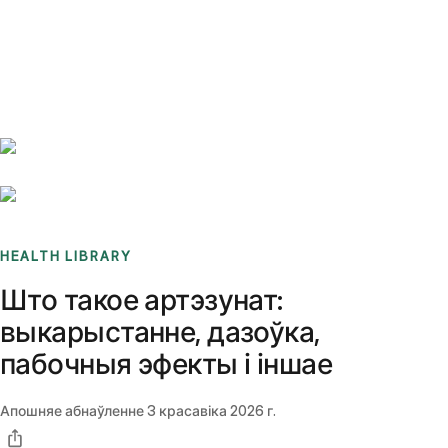
Benchmarks
Stories
FAQ
Sign up / Log in
HEALTH LIBRARY
Што такое артэзунат:
выкарыстанне, дазоўка,
пабочныя эфекты і іншае
Апошняе абнаўленне
3 красавіка 2026 г.