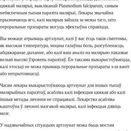
цяжкай малярыі, выкліканай Plasmodium falciparum, самым
небяспечным тыпам паразіта малярыі. Лекары звычайна
прызначаюць яго, калі малярыя зайшла за межы таго, што
пероральные прэпараты могуць эфектыўна справіцца.
Вы можаце атрымаць артэзунат, калі ў вас ёсць такія сімптомы,
як высокая тэмпература, моцны галаўны боль, разгубленасць,
абцяжаранае дыханне, або калі ваш аналіз на малярыю паказвае
вельмі высокі ўзровень паразітаў. Ён таксама выкарыстоўваецца,
калі хтосьці не можа прымаць пероральные прэпараты з-за ваніт
або непрытомнасці.
Часам лекары выкарыстоўваюць артэзунат для іншых тыпаў
малярыйных паразітаў, асабліва калі інфекцыя цяжкая або калі
іншыя метады лячэння не спрацавалі. Лекарства асабліва
каштоўна ў лячэнні мазгавой малярыі, калі інфекцыя дзівіць
мозг.
У надзвычайных сітуацыях артэзунат можа быць мостам