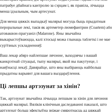
патрабуе дбайнага кантролю за сэрцам і, як правіла, лічыцца
менш ідэальным, чым артесунат.
Для менш цяжкіх выпадкаў малярыі могуць быць прыдатныя
пероральные лекі, такія як артеметер-люмефантрин (Coartem) або
атоваквон-прагуаніл (Malarone). Яны звычайна
выкарыстоўваюцца, калі хтосьці можа глынаць таблеткі і не мае
сур'ёзных ускладненняў.
Ваш лекар абярэ найлепшае лячэнне, зыходзячы з вашай
канкрэтнай сітуацыі, тыпу малярыі, якой вы пакутуеце, і
наяўнасці лекаў. Давярайце, што яны выбіраюць найбольш
прыдатны варыянт для вашага выздараўлення.
Ці лепшы артэзунат за хінін?
Так, артэзунат звычайна лічыцца лепшым за хінін для лячэння
цяжкай малярыі. Вялікія клінічныя даследаванні паказалі, што
артэзунат больш эфектыўна зніжае смяротнасць ад цяжкай