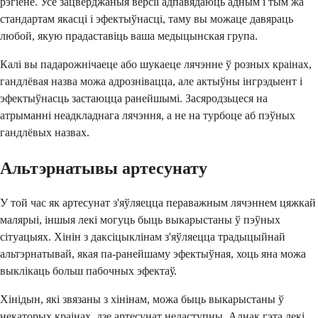
рэгіёне. Усе зацверджаныя версіі адпавядаюць адным і тым жа
стандартам якасці і эфектыўнасці, таму вы можаце давяраць
любой, якую прадаставіць ваша медыцынская група.
Калі вы падарожнічаеце або шукаеце лячэнне ў розных краінах,
гандлёвая назва можа адрознівацца, але актыўны інгрэдыент і
эфектыўнасць застаюцца ранейшымі. Засяродзьцеся на
атрыманні неадкладнага лячэння, а не на турбоце аб пэўных
гандлёвых назвах.
Альтэрнатывы артесунату
У той час як артесунат з'яўляецца пераважным лячэннем цяжкай
малярыі, іншыя лекі могуць быць выкарыстаны ў пэўных
сітуацыях. Хінін з даксіцыклінам з'яўляецца традыцыйнай
альтэрнатывай, якая па-ранейшаму эфектыўная, хоць яна можа
выклікаць больш пабочных эфектаў.
Хінідын, які звязаны з хінінам, можа быць выкарыстаны ў
некаторых краінах, дзе артесунат недаступны. Аднак гэта лекі