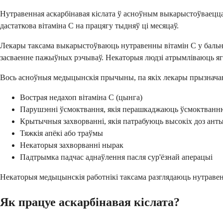
Нутравенная аскарбінавая кіслата ў асноўным выкарыстоўваецца д
дастаткова вітаміна С на працягу тыдняў ці месяцаў.
Лекары таксама выкарыстоўваюць нутравенны вітамін С у бальні
засваенне пажыўных рэчываў. Некаторыя людзі атрымліваюць яго,
Вось асноўныя медыцынскія прычыны, па якіх лекары прызнача
Вострая недахоп вітаміна C (цынга)
Парушэнні ўсмоктвання, якія перашкаджаюць ўсмоктванню
Крытычныя захворванні, якія патрабуюць высокіх доз ант
Тяжкія апёкі або траўмы
Некаторыя захворванні нырак
Падтрымка падчас аднаўлення пасля сур'ёзнай аперацыі
Некаторыя медыцынскія работнікі таксама разглядаюць нутравенн
Як працуе аскарбінавая кіслата?