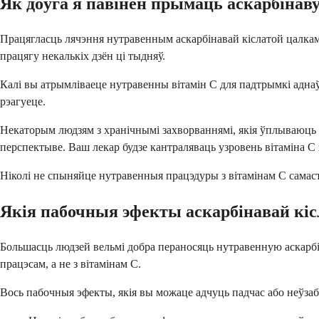
Як доўга я павінен прымаць аскарбінав
Працягласць лячэння нутравенным аскарбінавай кіслатой цалкам 
працягу некалькіх дзён ці тыдняў.
Калі вы атрымліваеце нутравенны вітамін С для падтрымкі аднаў
рэагуеце.
Некаторым людзям з хранічнымі захворваннямі, якія ўплываюць
перспектыве. Ваш лекар будзе кантраляваць узровень вітаміна С
Ніколі не спыняйце нутравенныя працэдуры з вітамінам С самас
Якія пабочныя эфекты аскарбінавай кі
Большасць людзей вельмі добра пераносяць нутравенную аскарбі
працэсам, а не з вітамінам С.
Вось пабочныя эфекты, якія вы можаце адчуць падчас або неўзаб