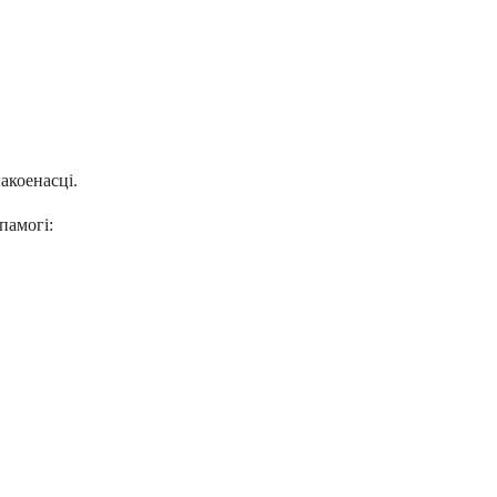
акоенасці.
памогі: