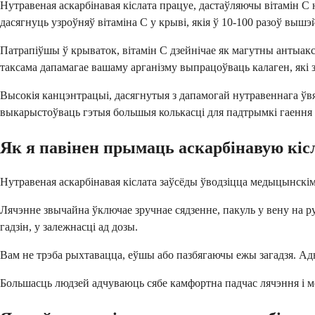
Нутравеная аскарбінавая кіслата працуе, дастаўляючы вітамін C
дасягнуць узроўняў вітаміна C у крыві, якія ў 10-100 разоў выш
Патрапіўшы ў крываток, вітамін C дзейнічае як магутны антыак
таксама дапамагае вашаму арганізму выпрацоўваць калаген, які з
Высокія канцэнтрацыі, дасягнутыя з дапамогай нутравеннага ўв
выкарыстоўваць гэтыя большыя колькасці для падтрымкі гаення 
Як я павінен прымаць аскарбінавую кіс
Нутравеная аскарбінавая кіслата заўсёды ўводзіцца медыцынскім
Лячэнне звычайна ўключае зручнае сядзенне, пакуль у вену на ру
гадзін, у залежнасці ад дозы.
Вам не трэба рыхтавацца, еўшы або пазбягаючы ежы загадзя. Ад
Большасць людзей адчуваюць сябе камфортна падчас лячэння і мо