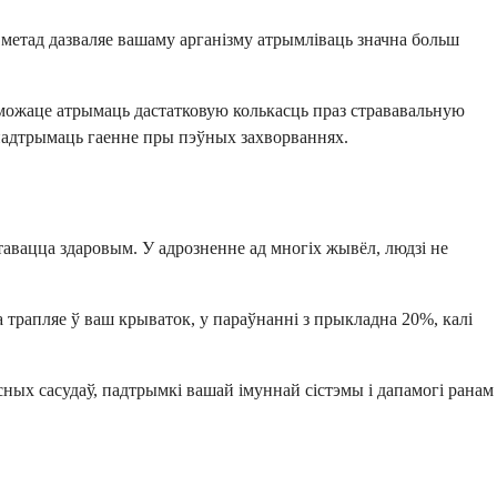
ты метад дазваляе вашаму арганізму атрымліваць значна больш
е можаце атрымаць дастатковую колькасць праз стрававальную
і падтрымаць гаенне пры пэўных захворваннях.
ставацца здаровым. У адрозненне ад многіх жывёл, людзі не
 трапляе ў ваш крываток, у параўнанні з прыкладна 20%, калі
сных сасудаў, падтрымкі вашай імуннай сістэмы і дапамогі ранам