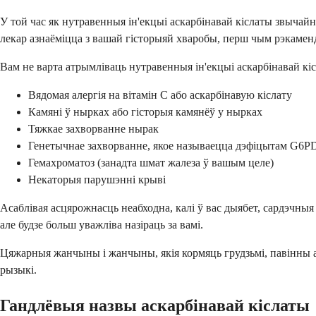
У той час як нутравенныя ін'екцыі аскарбінавай кіслаты звычай
лекар азнаёміцца з вашай гісторыяй хваробы, перш чым рэкаменд
Вам не варта атрымліваць нутравенныя ін'екцыі аскарбінавай кісл
Вядомая алергія на вітамін С або аскарбінавую кіслату
Камяні ў нырках або гісторыя камянёў у нырках
Тяжкае захворванне нырак
Генетычнае захворванне, якое называецца дэфіцытам G6P
Гемахроматоз (занадта шмат жалеза ў вашым целе)
Некаторыя парушэнні крыві
Асаблівая асцярожнасць неабходна, калі ў вас дыябет, сардэчны
але будзе больш уважліва назіраць за вамі.
Цяжарныя жанчыны і жанчыны, якія кормяць грудзьмі, павінны а
рызыкі.
Гандлёвыя назвы аскарбінавай кіслаты