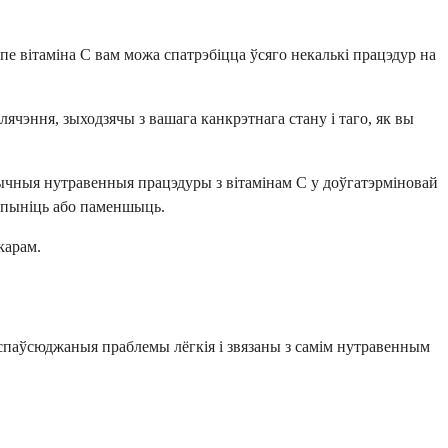
е вітаміна С вам можа спатрэбіцца ўсяго некалькі працэдур на
ячэння, зыходзячы з вашага канкрэтнага стану і таго, як вы
ычныя нутравенныя працэдуры з вітамінам С у доўгатэрміновай
 спыніць або паменшыць.
карам.
спаўсюджаныя праблемы лёгкія і звязаны з самім нутравенным