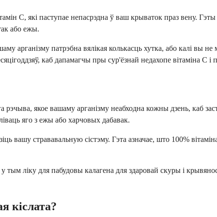
вітамін С, які паступае непасрэдна ў ваш крываток праз вену. Гэ
так або ежы.
аму арганізму патрэбна вялікая колькасць хутка, або калі вы н
есяцігоддзяў, каб дапамагчы пры сур'ёзнай недахопе вітаміна С 
ага рэчыва, якое вашаму арганізму неабходна кожны дзень, каб за
іваць яго з ежы або харчовых дабавак.
ць вашу стрававальную сістэму. Гэта азначае, што 100% вітаміна
 у тым ліку для пабудовы калагена для здаровай скуры і крывяно
я кіслата?