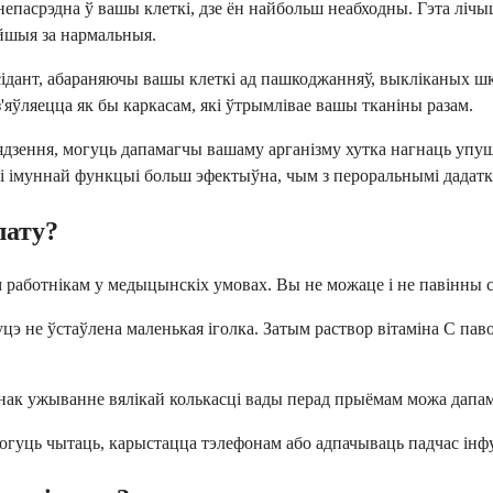
 непасрэдна ў вашы клеткі, дзе ён найбольш неабходны. Гэта ліч
эйшыя за нармальныя.
сідант, абараняючы вашы клеткі ад пашкоджанняў, выкліканых ш
'яўляецца як бы каркасам, які ўтрымлівае вашы тканіны разам.
ядзення, могуць дапамагчы вашаму арганізму хутка нагнаць упуш
і імуннай функцыі больш эфектыўна, чым з пероральнымі дадатк
лату?
 работнікам у медыцынскіх умовах. Вы не можаце і не павінны с
цэ не ўстаўлена маленькая іголка. Затым раствор вітаміна C пав
нак ужыванне вялікай колькасці вады перад прыёмам можа дапам
гуць чытаць, карыстацца тэлефонам або адпачываць падчас інфуз