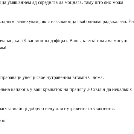
ыцца ўмяшаннем ад сярэдняга да моцнага, таму што яно можа
коднымі малекуламі, якія называюцца свабоднымі радыкаламі. Ён
чанае, калі ў вас моцны дэфіцыт. Вашы клеткі таксама могуць
амі.
прабаваць ўвесці сабе нутравенны вітамін C дома.
ольна капаюць у ваш крываток на працягу 30 хвілін да некалькіх
агчы знайсці добрую вену для нутравеннага ўвядзення.
іі.