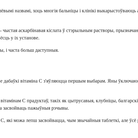
лёвымі назвамі, хоць многія бальніцы і клінікі выкарыстоўваюць
 чыстая аскарбінавая кіслата ў стэрыльным растворы, прызнача
сць у іх установе.
ы, і часта больш даступныя.
ые дабаўкі вітаміна C з'яўляюцца першым выбарам. Яны ўключаюц
амінам C прадуктаў, такіх як цытрусавыя, клубніцы, балгарскі п
на засвойваць пажыўныя рэчывы.
C, які можа лепш засвойвацца, чым звычайныя таблеткі, але ўсё