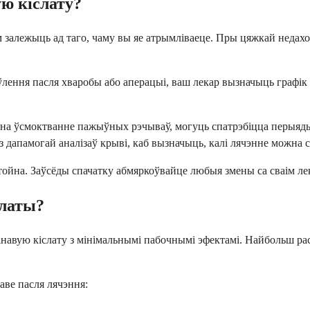
ую кіслату?
залежыць ад таго, чаму вы яе атрымліваеце. Пры цяжкай недахоп
лення пасля хваробы або аперацыі, ваш лекар вызначыць графік л
 на ўсмоктванне пажыўных рэчываў, могуць спатрэбіцца перыяд
 з дапамогай аналізаў крыві, каб вызначыць, калі лячэнне можна
тойна. Заўсёды спачатку абмяркоўвайце любыя змены са сваім ле
слаты?
навую кіслату з мінімальнымі пабочнымі эфектамі. Найбольш ра
аве пасля лячэння: