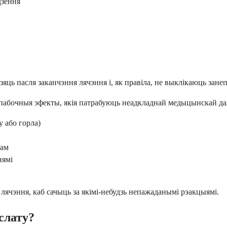
дзення
ь пасля заканчэння лячэння і, як правіла, не выклікаюць занеп
я пабочныя эфекты, якія патрабуюць неадкладнай медыцынскай да
 або горла)
там
нямі
 лячэння, каб сачыць за якімі-небудзь непажаданымі рэакцыямі.
слату?