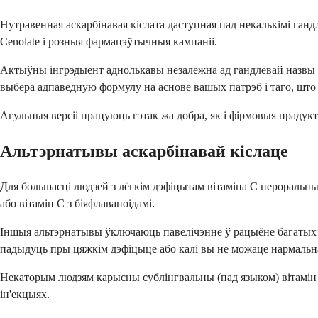
Нутравенная аскарбінавая кіслата даступная пад некалькімі ганд
Cenolate і розныя фармацэўтычныя кампаніі.
Актыўны інгрэдыент аднолькавы незалежна ад гандлёвай назвы -
выбера адпаведную формулу на аснове вашых патрэб і таго, што ё
Агульныя версіі працуюць гэтак жа добра, як і фірмовыя прадукт
Альтэрнатывы аскарбінавай кіслаце
Для большасці людзей з лёгкім дэфіцытам вітаміна C пероральн
або вітамін C з біяфлаваноідамі.
Іншыя альтэрнатывы ўключаюць павелічэнне ў рацыёне багатых віт
падыдуць пры цяжкім дэфіцыце або калі вы не можаце нармаль
Некаторым людзям карысны сублінгвальны (пад языком) вітамін 
ін'екцыях.