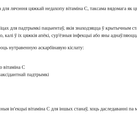
ля лячэння цяжкай недахопу вітаміна С, таксама вядомага як цын
цах для падтрымкі пацыентаў, якія знаходзяцца ў крытычным ст
 калі ў іх цяжкія апёкі, сур'ёзныя інфекцыі або яны аднаўляюцц
юць нутравенную аскарбінавую кіслату:
 вітаміна C
ыаксідантнай падтрымкі
ыя ін'екцыі вітаміна C для іншых станаў, хоць даследаванні па