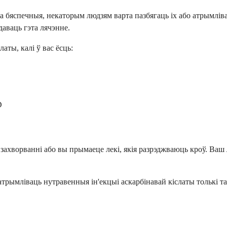
на бяспечныя, некаторым людзям варта пазбягаць іх або атрымлів
аваць гэта лячэнне.
аты, калі ў вас ёсць:
D
я захворванні або вы прымаеце лекі, якія разрэджваюць кроў. Ва
трымліваць нутравенныя ін'екцыі аскарбінавай кіслаты толькі 