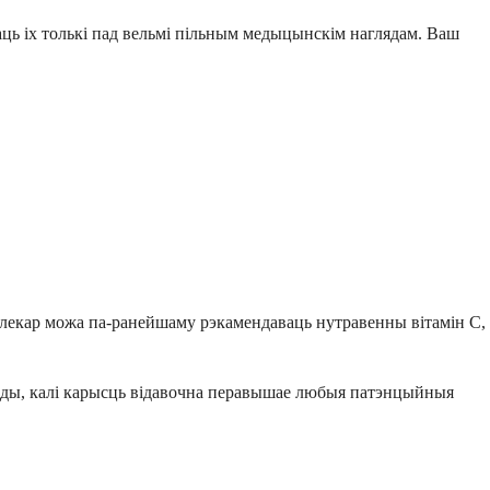
аць іх толькі пад вельмі пільным медыцынскім наглядам. Ваш
ш лекар можа па-ранейшаму рэкамендаваць нутравенны вітамін С,
тады, калі карысць відавочна перавышае любыя патэнцыйныя