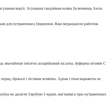
 агульныя версіі. Агульныя гандлёвыя назвы ўключаюць Ascor,
ным для нутравеннага ўвядзення. Ваш медыцынскі работнік
ь звычайныя таблеткі аскарбінавай кіслаты, буферны вітамін C
ерац, брокалі і ліставая зеляніна. Аднак гэтыя варыянты не
 роўна не дасягне ўзроўню ў крыві, магчымага пры нутравенных