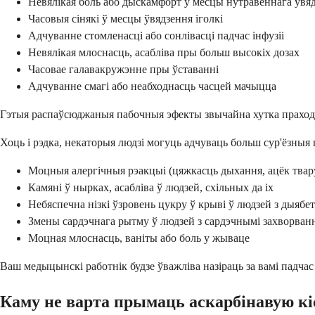
Невялікая боль або дыскамфорт у месцы нутравеннага ўвя
Часовыя сінякі ў месцы ўвядзення іголкі
Адчуванне стомленасці або сонлівасці падчас інфузіі
Невялікая млоснасць, асабліва пры больш высокіх дозах
Часовае галавакружэнне пры ўставанні
Адчуванне смагі або неабходнасць часцей мачыцца
Гэтыя распаўсюджаныя пабочныя эфекты звычайна хутка праходзяц
Хоць і рэдка, некаторыя людзі могуць адчуваць больш сур'ёзны
Моцныя алергічныя рэакцыі (цяжкасць дыхання, ацёк твару
Камяні ў нырках, асабліва ў людзей, схільных да іх
Небяспечна нізкі ўзровень цукру ў крыві ў людзей з дыябе
Змены сардэчнага рытму ў людзей з сардэчнымі захворван
Моцная млоснасць, ваніты або боль у жываце
Ваш медыцынскі работнік будзе ўважліва назіраць за вамі падчас
Каму не варта прымаць аскарбінавую кі