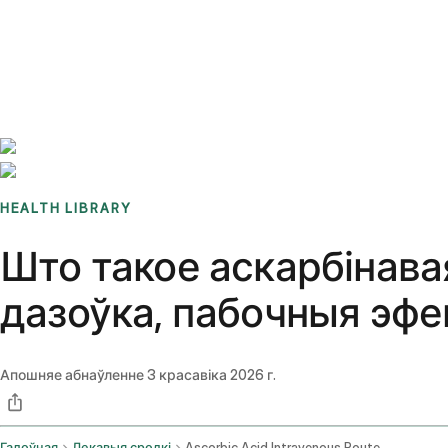
Benchmarks
Stories
FAQ
Sign up / Log in
HEALTH LIBRARY
Што такое аскарбінава
дазоўка, пабочныя эфек
Апошняе абнаўленне
3 красавіка 2026 г.
Галоўная
Лекавыя сродкі
Ascorbic Acid Intravenous Route