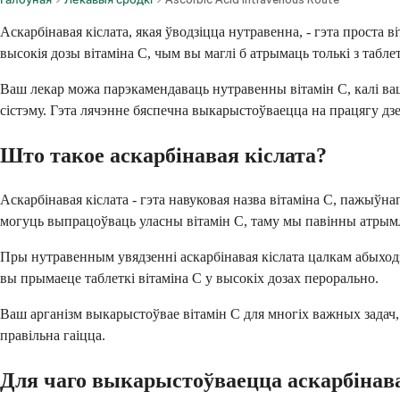
Аскарбінавая кіслата, якая ўводзіцца нутравенна, - гэта проста 
высокія дозы вітаміна С, чым вы маглі б атрымаць толькі з табле
Ваш лекар можа парэкамендаваць нутравенны вітамін С, калі ваш
сістэму. Гэта лячэнне бяспечна выкарыстоўваецца на працягу дз
Што такое аскарбінавая кіслата?
Аскарбінавая кіслата - гэта навуковая назва вітаміна С, пажыўн
могуць выпрацоўваць уласны вітамін С, таму мы павінны атрымл
Пры нутравенным увядзенні аскарбінавая кіслата цалкам абыходзі
вы прымаеце таблеткі вітаміна С у высокіх дозах перорально.
Ваш арганізм выкарыстоўвае вітамін С для многіх важных задач,
правільна гаіцца.
Для чаго выкарыстоўваецца аскарбінава