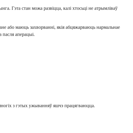
га. Гэта стан можа развіцца, калі хтосьці не атрымліваў
ане або маюць захворванні, якія абцяжарваюць нармальнае
а пасля аперацыі.
 многіх з гэтых ужыванняў яшчэ працягваюцца.