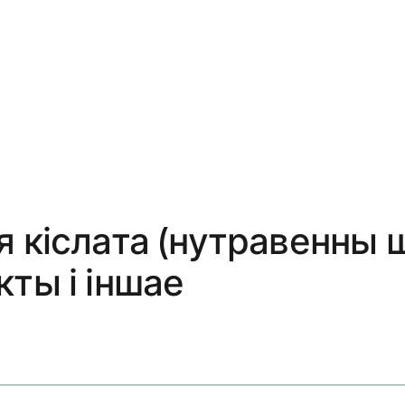
я кіслата (нутравенны 
ты і іншае