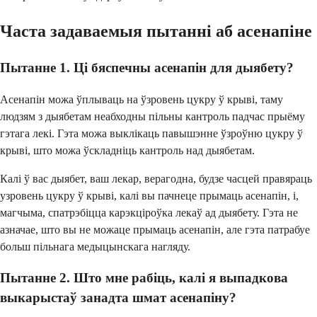
Часта задаваемыя пытанні аб асенапіне
Пытанне 1. Ці бяспечны асенапін для дыябету?
Асенапін можа ўплываць на ўзровень цукру ў крыві, таму
людзям з дыябетам неабходны пільны кантроль падчас прыёму
гэтага лекі. Гэта можа выклікаць павышэнне ўзроўню цукру ў
крыві, што можа ўскладніць кантроль над дыябетам.
Калі ў вас дыябет, ваш лекар, верагодна, будзе часцей правяраць
узровень цукру ў крыві, калі вы пачнеце прымаць асенапін, і,
магчыма, спатрэбіцца карэкціроўка лекаў ад дыябету. Гэта не
азначае, што вы не можаце прымаць асенапін, але гэта патрабуе
больш пільнага медыцынскага нагляду.
Пытанне 2. Што мне рабіць, калі я выпадкова
выкарыстаў занадта шмат асенапіну?