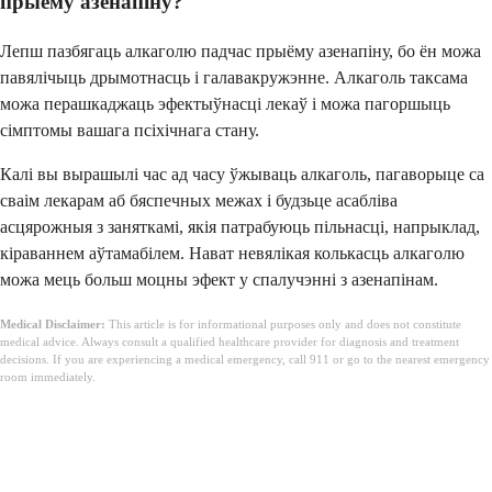
прыёму азенапіну?
Лепш пазбягаць алкаголю падчас прыёму азенапіну, бо ён можа
павялічыць дрымотнасць і галавакружэнне. Алкаголь таксама
можа перашкаджаць эфектыўнасці лекаў і можа пагоршыць
сімптомы вашага псіхічнага стану.
Калі вы вырашылі час ад часу ўжываць алкаголь, пагаворыце са
сваім лекарам аб бяспечных межах і будзьце асабліва
асцярожныя з заняткамі, якія патрабуюць пільнасці, напрыклад,
кіраваннем аўтамабілем. Нават невялікая колькасць алкаголю
можа мець больш моцны эфект у спалучэнні з азенапінам.
Medical Disclaimer:
This article is for informational purposes only and does not constitute
medical advice. Always consult a qualified healthcare provider for diagnosis and treatment
decisions. If you are experiencing a medical emergency, call 911 or go to the nearest emergency
room immediately.