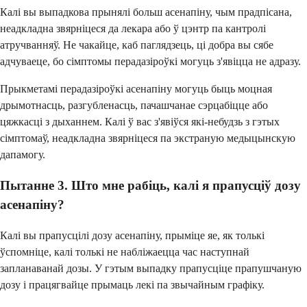
Калі вы выпадкова прынялі больш асенапіну, чым прадпісана,
неадкладна звярніцеся да лекара або ў цэнтр па кантролі
атручванняў. Не чакайце, каб паглядзець, ці добра вы сябе
адчуваеце, бо сімптомы перадазіроўкі могуць з'явіцца не адразу.
Прыкметамі перадазіроўкі асенапіну могуць быць моцная
дрымотнасць, разгубленасць, пачашчанае сэрцабіцце або
цяжкасці з дыханнем. Калі ў вас з'явіўся які-небудзь з гэтых
сімптомаў, неадкладна звярніцеся па экстраную медыцынскую
дапамогу.
Пытанне 3. Што мне рабіць, калі я прапусціў дозу
асенапіну?
Калі вы прапусцілі дозу асенапіну, прыміце яе, як толькі
ўспомніце, калі толькі не набліжаецца час наступнай
запланаванай дозы. У гэтым выпадку прапусціце прапушчаную
дозу і працягвайце прымаць лекі па звычайным графіку.