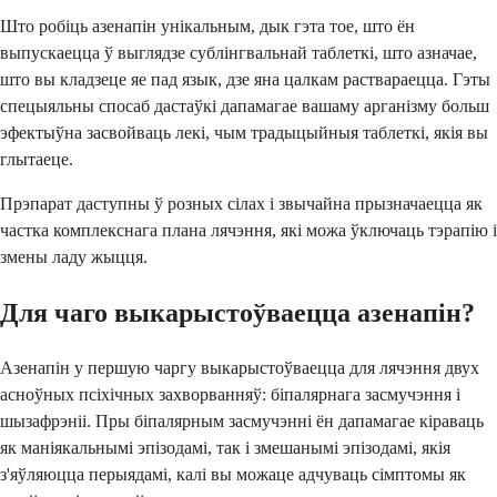
Што робіць азенапін унікальным, дык гэта тое, што ён
выпускаецца ў выглядзе сублінгвальнай таблеткі, што азначае,
што вы кладзеце яе пад язык, дзе яна цалкам раствараецца. Гэты
спецыяльны спосаб дастаўкі дапамагае вашаму арганізму больш
эфектыўна засвойваць лекі, чым традыцыйныя таблеткі, якія вы
глытаеце.
Прэпарат даступны ў розных сілах і звычайна прызначаецца як
частка комплекснага плана лячэння, які можа ўключаць тэрапію і
змены ладу жыцця.
Для чаго выкарыстоўваецца азенапін?
Азенапін у першую чаргу выкарыстоўваецца для лячэння двух
асноўных псіхічных захворванняў: біпалярнага засмучэння і
шызафрэніі. Пры біпалярным засмучэнні ён дапамагае кіраваць
як маніякальнымі эпізодамі, так і змешанымі эпізодамі, якія
з'яўляюцца перыядамі, калі вы можаце адчуваць сімптомы як