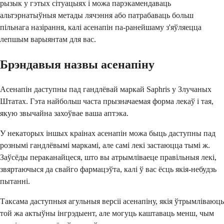
рызык у гэтых сітуацыях і можа парэкамендаваць
альтэрнатыўныя метады лячэння або патрабаваць больш
пільнага назірання, калі асенапін па-ранейшаму з'яўляецца
лепшым варыянтам для вас.
Брэндавыя назвы асенапіну
Асенапін даступны пад гандлёвай маркай Saphris у Злучаных
Штатах. Гэта найбольш часта прызначаемая форма лекаў і тая,
якую звычайна захоўвае ваша аптэка.
У некаторых іншых краінах асенапін можа быць даступны пад
рознымі гандлёвымі маркамі, але самі лекі застаюцца тымі ж.
Заўсёды пераканайцеся, што вы атрымліваеце правільныя лекі,
звяртаючыся да свайго фармацэўта, калі ў вас ёсць якія-небудзь
пытанні.
Таксама даступныя агульныя версіі асенапіну, якія ўтрымліваюць
той жа актыўны інгрэдыент, але могуць каштаваць менш, чым