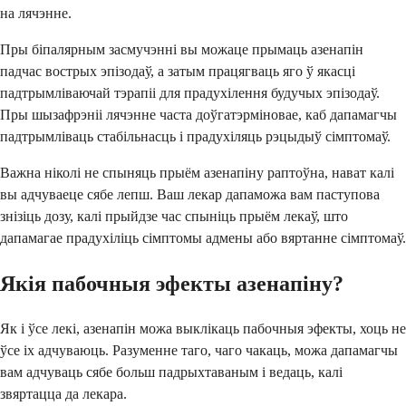
на лячэнне.
Пры біпалярным засмучэнні вы можаце прымаць азенапін
падчас вострых эпізодаў, а затым працягваць яго ў якасці
падтрымліваючай тэрапіі для прадухілення будучых эпізодаў.
Пры шызафрэніі лячэнне часта доўгатэрміновае, каб дапамагчы
падтрымліваць стабільнасць і прадухіляць рэцыдыў сімптомаў.
Важна ніколі не спыняць прыём азенапіну раптоўна, нават калі
вы адчуваеце сябе лепш. Ваш лекар дапаможа вам паступова
знізіць дозу, калі прыйдзе час спыніць прыём лекаў, што
дапамагае прадухіліць сімптомы адмены або вяртанне сімптомаў.
Якія пабочныя эфекты азенапіну?
Як і ўсе лекі, азенапін можа выклікаць пабочныя эфекты, хоць не
ўсе іх адчуваюць. Разуменне таго, чаго чакаць, можа дапамагчы
вам адчуваць сябе больш падрыхтаваным і ведаць, калі
звяртацца да лекара.