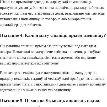
Ніколі не прымайце дзве дозы адразу, каб кампенсаваць
прапушчаную дозу, бо гэта можа павялічыць рызыку пабочных
эфектаў. Калі вы часта забываеце дозы, разгледзьце магчымасць
усталявання напамінкаў на тэлефоне або выкарыстання
арганайзера для таблетак.
Пытанне 4. Калі я магу спыніць прыём азенапіну?
Вы павінны спыніць прыём азенапіну толькі пад наглядам
лекара. Нават калі вы адчуваеце сябе значна лепш, раптоўнае
спыненне можа выклікаць сімптомы адмены або вяртанне
вашых першапачатковых сімптомаў.
Ваш лекар звычайна будзе паступова зніжаць вашу дозу на
працягу некалькіх тыдняў ці месяцаў, калі прыйдзе час спыніць
прыём лекаў. Гэты працэс зніжэння дапамагае вашаму арганізму
адаптавацца і зніжае рызыку ускладненняў.
Пытанне 5. Ці можна ўжываць алкаголь падчас