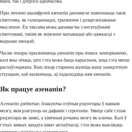
маніі, так і дэпрэсіі адначасова.
Пры лячэнні шызафрэніі азенапін дапамагае паменшыць такія
сімптомы, як галюцынацыі, трызненне і дэзарганізаванае
мысленне. Ён таксама можа дапамагчы з негатыўнымі
сімптомамі, такімі як зніжэнне матывацыі або цяжкасці з
выразам эмоцый.
Часам лекары прызначаюць азенапін пры іншых захворваннях,
калі яны лічаць, што гэта можа быць карысным, хоць гэта менш
распаўсюджана. Ваш лекар старанна ацэніць вашу канкрэтную
сітуацыю, каб вызначыць, ці падыходзіць вам азенапін.
Як працуе азенапін?
Асенапін дзейнічае, блакуючы пэўныя рэцэптары ў вашым
мозгу, якія рэагуюць на дафамін і серотонін. Уявіце сабе гэтыя
рэцэптары як замкі, а хімічныя рэчывы мозгу як ключы. Калі ў
гэтых замках занадта шмат актыўнасці, гэта можа выклікаць
сімптомы псіхічнага захворвання.