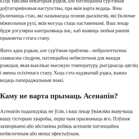
Ёсць таксама некаторыя рэдкія, але патэнцыйна сур'ёзныя
доўгатэрміновыя наступствы, пра якія варта ведаць. Яны
ўключаюць стан, які называецца позняя дыскінезія, які ўключае
міжвольныя рухі, якія могуць стаць пастаяннымі. Ваш лекар
будзе рэгулярна кантраляваць вас, каб выявіць любыя раннія
прыкметы гэтага стану.
Яшчэ адна рэдкая, але сур'ёзная праблема - нейралептычны
злаякасны сіндром, патэнцыйна небяспечная для жыцця
рэакцыя, якая выклікае высокую тэмпературу, рыгіднасць цягліц
і змены псіхічнага стану. Хоць гэта надзвычай рэдка, важна
ведаць папераджальныя знакі.
Каму не варта прымаць Асенапін?
Асенапін падыходзіць не ўсім, і ваш лекар ўважліва вывучыць
вашу гісторыю хваробы, перш чым прызначыць яго. Пэўныя
захворванні або абставіны робяць асенапін патэнцыйна
небяспечным або менш эфектыўным.