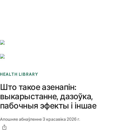
Benchmarks
Stories
FAQ
Sign up / Log in
HEALTH LIBRARY
Што такое азенапін:
выкарыстанне, дазоўка,
пабочныя эфекты і іншае
Апошняе абнаўленне
3 красавіка 2026 г.