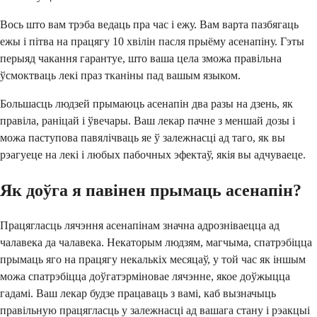
Вось што вам трэба ведаць пра час і ежу. Вам варта пазбягаць
ежы і пітва на працягу 10 хвілін пасля прыёму асенапіну. Гэты
перыяд чакання гарантуе, што ваша цела зможа правільна
ўсмоктваць лекі праз тканіны пад вашым языком.
Большасць людзей прымаюць асенапін два разы на дзень, як
правіла, раніцай і ўвечары. Ваш лекар пачне з меншай дозы і
можа паступова павялічваць яе ў залежнасці ад таго, як вы
рэагуеце на лекі і любых пабочных эфектаў, якія вы адчуваеце.
Як доўга я павінен прымаць асенапін?
Працягласць лячэння асенапінам значна адрозніваецца ад
чалавека да чалавека. Некаторым людзям, магчыма, спатрэбіцца
прымаць яго на працягу некалькіх месяцаў, у той час як іншым
можа спатрэбіцца доўгатэрміновае лячэнне, якое доўжыцца
гадамі. Ваш лекар будзе працаваць з вамі, каб вызначыць
правільную працягласць у залежнасці ад вашага стану і рэакцыі