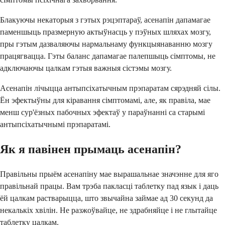
Блакуючы некаторыя з гэтых рэцэптараў, асенапін дапамагае
паменшыць празмерную актыўнасць у пэўных шляхах мозгу,
пры гэтым дазваляючы нармальнаму функцыянаванню мозгу
працягвацца. Гэты баланс дапамагае палепшыць сімптомы, не
адключаючы цалкам гэтыя важныя сістэмы мозгу.
Асенапін лічыцца антыпсіхатычным прэпаратам сярэдняй сілы.
Ён эфектыўны для кіравання сімптомамі, але, як правіла, мае
менш сур'ёзных пабочных эфектаў у параўнанні са старымі
антыпсіхатычнымі прэпаратамі.
Як я павінен прымаць асенапін?
Правільны прыём асенапіну мае вырашальнае значэнне для яго
правільнай працы. Вам трэба пакласці таблетку пад язык і даць
ёй цалкам растварыцца, што звычайна займае ад 30 секунд да
некалькіх хвілін. Не разжоўвайце, не здрабняйце і не глытайце
таблетку цалкам.