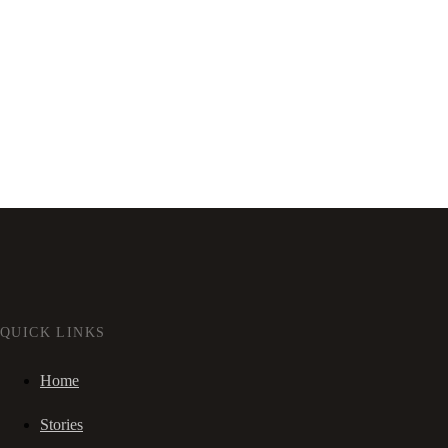
QUICK LINKS
Home
Stories