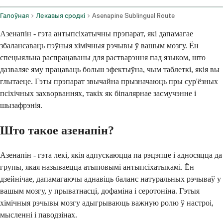
Галоўная
Лекавыя сродкі
Asenapine Sublingual Route
Азенапін - гэта антыпсіхатычны прэпарат, які дапамагае
збалансаваць пэўныя хімічныя рэчывы ў вашым мозгу. Ён
спецыяльна распрацаваны для растварэння пад языком, што
дазваляе яму працаваць больш эфектыўна, чым таблеткі, якія вы
глытаеце. Гэты прэпарат звычайна прызначаюць пры сур'ёзных
псіхічных захворваннях, такіх як біпалярнае засмучэнне і
шызафрэнія.
Што такое азенапін?
Азенапін - гэта лекі, якія адпускаюцца па рэцэпце і адносяцца да
групы, якая называецца атыповымі антыпсіхатыкамі. Ён
дзейнічае, дапамагаючы аднавіць баланс натуральных рэчываў у
вашым мозгу, у прыватнасці, дофаміна і серотоніна. Гэтыя
хімічныя рэчывы мозгу адыгрываюць важную ролю ў настроі,
мысленні і паводзінах.