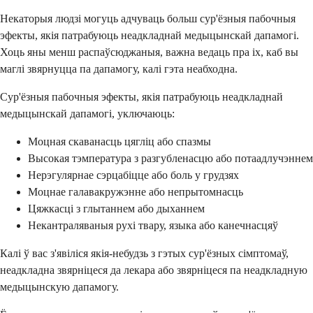
Некаторыя людзі могуць адчуваць больш сур'ёзныя пабочныя
эфекты, якія патрабуюць неадкладнай медыцынскай дапамогі.
Хоць яны менш распаўсюджаныя, важна ведаць пра іх, каб вы
маглі звярнуцца па дапамогу, калі гэта неабходна.
Сур'ёзныя пабочныя эфекты, якія патрабуюць неадкладнай
медыцынскай дапамогі, уключаюць:
Моцная скаванасць цягліц або спазмы
Высокая тэмпература з разгубленасцю або потаадлучэннем
Нерэгулярнае сэрцабіцце або боль у грудзях
Моцнае галавакружэнне або непрытомнасць
Цяжкасці з глытаннем або дыханнем
Некантраляваныя рухі твару, языка або канечнасцяў
Калі ў вас з'явіліся якія-небудзь з гэтых сур'ёзных сімптомаў,
неадкладна звярніцеся да лекара або звярніцеся па неадкладную
медыцынскую дапамогу.