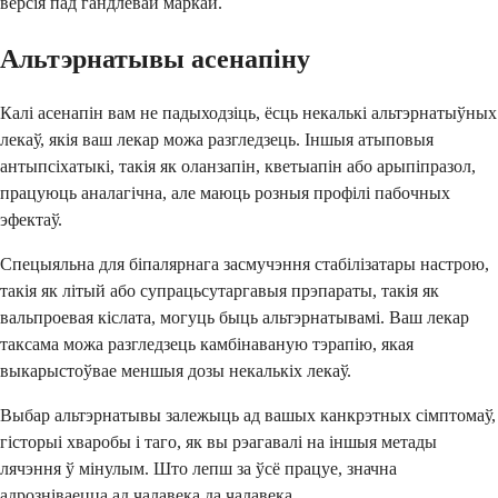
версія пад гандлёвай маркай.
Альтэрнатывы асенапіну
Калі асенапін вам не падыходзіць, ёсць некалькі альтэрнатыўных
лекаў, якія ваш лекар можа разгледзець. Іншыя атыповыя
антыпсіхатыкі, такія як оланзапін, кветыапін або арыпіпразол,
працуюць аналагічна, але маюць розныя профілі пабочных
эфектаў.
Спецыяльна для біпалярнага засмучэння стабілізатары настрою,
такія як літый або супрацьсутаргавыя прэпараты, такія як
вальпроевая кіслата, могуць быць альтэрнатывамі. Ваш лекар
таксама можа разгледзець камбінаваную тэрапію, якая
выкарыстоўвае меншыя дозы некалькіх лекаў.
Выбар альтэрнатывы залежыць ад вашых канкрэтных сімптомаў,
гісторыі хваробы і таго, як вы рэагавалі на іншыя метады
лячэння ў мінулым. Што лепш за ўсё працуе, значна
адрозніваецца ад чалавека да чалавека.