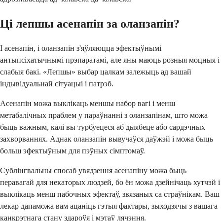
Ці лепшы асенапін за оланзапін?
І асенапін, і оланзапін з'яўляюцца эфектыўнымі
антыпсіхатычнымі прэпаратамі, але яны маюць розныя моцныя і
слабыя бакі. «Лепшы» выбар цалкам залежыць ад вашай
індывідуальнай сітуацыі і патрэб.
Асенапін можа выклікаць меншы набор вагі і менш
метабалічных праблем у параўнанні з оланзапінам, што можа
быць важным, калі вы турбуецеся аб дыябеце або сардэчных
захворваннях. Аднак оланзапін вывучаўся даўжэй і можа быць
больш эфектыўным для пэўных сімптомаў.
Сублінгвальны спосаб увядзення асенапіну можа быць
перавагай для некаторых людзей, бо ён можа дзейнічаць хутчэй і
выклікаць менш пабочных эфектаў, звязаных са страўнікам. Ваш
лекар дапаможа вам ацаніць гэтыя фактары, зыходзячы з вашага
канкрэтнага стану здароўя і мэтаў лячэння.