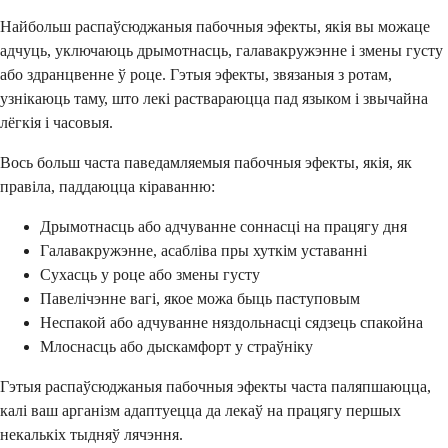
Найбольш распаўсюджаныя пабочныя эфекты, якія вы можаце
адчуць, уключаюць дрымотнасць, галавакружэнне і змены густу
або здранцвенне ў роце. Гэтыя эфекты, звязаныя з ротам,
узнікаюць таму, што лекі раствараюцца пад языком і звычайна
лёгкія і часовыя.
Вось больш часта паведамляемыя пабочныя эфекты, якія, як
правіла, паддаюцца кіраванню:
Дрымотнасць або адчуванне соннасці на працягу дня
Галавакружэнне, асабліва пры хуткім уставанні
Сухасць у роце або змены густу
Павелічэнне вагі, якое можа быць паступовым
Неспакой або адчуванне няздольнасці сядзець спакойна
Млоснасць або дыскамфорт у страўніку
Гэтыя распаўсюджаныя пабочныя эфекты часта паляпшаюцца,
калі ваш арганізм адаптуецца да лекаў на працягу першых
некалькіх тыдняў лячэння.