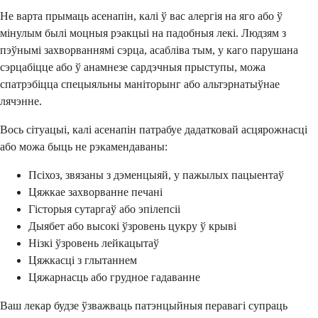
Не варта прымаць асенапін, калі ў вас алергія на яго або ў
мінулым былі моцныя рэакцыі на падобныя лекі. Людзям з
пэўнымі захворваннямі сэрца, асабліва тым, у каго парушана
сэрцабіцце або ў анамнезе сардэчныя прыступы, можа
спатрэбіцца спецыяльны маніторынг або альтэрнатыўнае
лячэнне.
Вось сітуацыі, калі асенапін патрабуе дадатковай асцярожнасці
або можа быць не рэкамендаваны:
Псіхоз, звязаны з дэменцыяй, у пажылых пацыентаў
Цяжкае захворванне печані
Гісторыя сутаргаў або эпілепсіі
Дыябет або высокі ўзровень цукру ў крыві
Нізкі ўзровень лейкацытаў
Цяжкасці з глытаннем
Цяжарнасць або грудное гадаванне
Ваш лекар будзе ўзважваць патэнцыйныя перавагі супраць