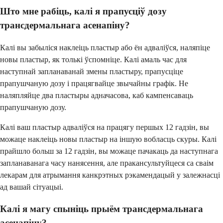
Што мне рабіць, калі я прапусціў дозу
трансдермальнага асенапіну?
Калі вы забыліся наклеіць пластыр або ён адваліўся, наляпіце
новы пластыр, як толькі ўспомніце. Калі амаль час для
наступнай запланаванай змены пластыру, прапусціце
прапушчаную дозу і працягвайце звычайны графік. Не
наляпляйце два пластыры адначасова, каб кампенсаваць
прапушчаную дозу.
Калі ваш пластыр адваліўся на працягу першых 12 гадзін, вы
можаце наклеіць новы пластыр на іншую вобласць скуры. Калі
прайшло больш за 12 гадзін, вы можаце пачакаць да наступнага
запланаванага часу нанясення, але пракансультуйцеся са сваім
лекарам для атрымання канкрэтных рэкамендацый у залежнасці
ад вашай сітуацыі.
Калі я магу спыніць прыём трансдермальнага
асенапіну?