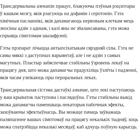
Трансдермальны азенапін працуе, блакуючы пэўныя рэцэптары
ў вашым мозгу, якія рэагуюць на дофамін і серотонін. Гэта
хімічныя пасланнікі, якія дапамагаюць нервовым клеткам мець
зносіны адзін з адным, і калі яны не збалансаваны, гэта можа
спрыяць сімптомам шызафрэніі.
Гэты прэпарат лічыцца антыпсіхатыкам сярэдняй сілы. Гэта не
самы мяккі з даступных варыянтаў, але і не адзін з самых
магутных. Пластыр забяспечвае стабільны ўзровень лекаў на
працягу дня, што можа дапамагчы прадухіліць ўзлёты і падзенні,
якія часам узнікаюць пры пероральных леках.
Трансдермальная сістэма дастаўкі азначае, што лекі паступаюць
у ваш крываток паступова і паслядоўна. Гэты стабільны выкід
можа дапамагчы паменшыць некаторыя пабочныя эфекты,
захоўваючы эфектыўнасць. Вы можаце пачаць заўважаць
паляпшэнне вашых сімптомаў на працягу некалькіх тыдняў, хоць
можа спатрэбіцца некалькі месяцаў, каб адчуць поўную карысць.