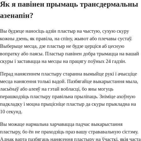
Як я павінен прымаць трансдермальны
азенапін?
Вы будзеце наносіць адзін пластыр на чыстую, сухую скуру
кожны дзень, як правіла, на спіну, жывот або плечавы сустаў.
Выберыце месца, дзе пластыр не будзе церціся аб цесную
вопратку або паясы. Пластыр павінен добра трымацца на вашай
скуры і заставацца на месцы на працягу поўных 24 гадзін.
Перад нанясеннем пластыру старанна вымыйце рукі і ачысціце
месца нанясення толькі вадой. Пазбягайце выкарыстання мыла,
ласьёнаў або алеяў на гэтай вобласці, бо яны могуць
перашкодзіць пластыру правільна прыліпаць. Зніміце ахоўную
падкладку і моцна прыцісніце пластыр да скуры прыкладна на
10 секунд.
Вы можаце нармальна харчавацца падчас выкарыстання
пластыру, бо ён не праходзіць праз вашу стрававальную сістэму.
Аднак варта пазбягаць нанясення пластыру на ўчасткі, якія часта