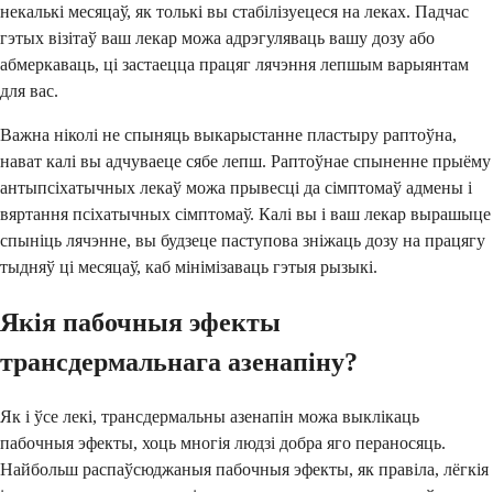
некалькі месяцаў, як толькі вы стабілізуецеся на леках. Падчас
гэтых візітаў ваш лекар можа адрэгуляваць вашу дозу або
абмеркаваць, ці застаецца працяг лячэння лепшым варыянтам
для вас.
Важна ніколі не спыняць выкарыстанне пластыру раптоўна,
нават калі вы адчуваеце сябе лепш. Раптоўнае спыненне прыёму
антыпсіхатычных лекаў можа прывесці да сімптомаў адмены і
вяртання псіхатычных сімптомаў. Калі вы і ваш лекар вырашыце
спыніць лячэнне, вы будзеце паступова зніжаць дозу на працягу
тыдняў ці месяцаў, каб мінімізаваць гэтыя рызыкі.
Якія пабочныя эфекты
трансдермальнага азенапіну?
Як і ўсе лекі, трансдермальны азенапін можа выклікаць
пабочныя эфекты, хоць многія людзі добра яго пераносяць.
Найбольш распаўсюджаныя пабочныя эфекты, як правіла, лёгкія