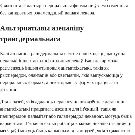
ўвядзення. Пластыр і пероральныя формы не ўзаемазаменныя
без канкрэтных рэкамендацый вашага лекара.
Альтэрнатывы азенапіну
трансдермальнага
Калі азенапін трансдермальны вам не падыходзіць, даступна
некалькі іншых антыпсіхатычных лекаў. Ваш лекар можа
разгледзець іншыя атыповыя антыпсіхатыкі, такія як
рысперыдон, оланзапін або кветыапін, якія выпускаюцца ў
пероральных формах, а некаторыя - у формах працяглага
дзеяння.
Для людзей, якія аддаюць перавагу не штодзённае дазаванне,
антыпсіхатыкі працяглага дзеяння для ін'екцый, такія як
паліперыдон пальмітат або галаперыдол деканоат, могуць быць
варыянтамі. Гэтыя ін'екцыі робяцца кожныя некалькі тыдняў ці
месяцаў і могуць быць карыснымі для людзей, якія з цяжкасцю