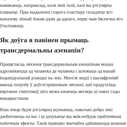
намакаюць, напрыклад, каля лініі таліі, калі вы рэгулярна
плаваеце. Пры выдаленні старога пластыру складзеце яго
напалову ліпкай бокам адзін да аднаго, перш чым бяспечна яго
ўтылізаваць.
Як доўга я павінен прымаць
трансдермальны азенапін?
Працягласць лячэння трансдермальным азенапінам моцна
адрозніваецца ад чалавека да чалавека і залежыць ад вашай
індывідуальнай рэакцыі на лекі. Многія людзі з шызафрэніяй
маюць патрэбу ў доўгатэрміновым лячэнні, каб прадухіліць
вяртанне сімптомаў, што можа азначаць месяцы ці нават гады
выкарыстання.
Ваш лекар будзе рэгулярна ацэньваць, наколькі добра лекі
дзейнічаюць на вас і ці адчуваеце вы якія-небудзь праблемныя
пабочныя эфекты. Такія праверкі звычайна адбываюцца кожныя