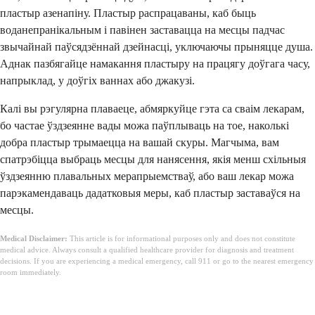
пластыр азенапіну. Пластыр распрацаваны, каб быць
воданепранікальным і павінен заставацца на месцы падчас
звычайнай паўсядзённай дзейнасці, уключаючы прыняцце душа.
Аднак пазбягайце намакання пластыру на працягу доўгага часу,
напрыклад, у доўгіх ваннах або джакузі.
Калі вы рэгулярна плаваеце, абмяркуйце гэта са сваім лекарам,
бо частае ўздзеянне вады можа паўплываць на тое, наколькі
добра пластыр трымаецца на вашай скуры. Магчыма, вам
спатрэбіцца выбраць месцы для нанясення, якія менш схільныя
ўздзеянню плавальных мерапрыемстваў, або ваш лекар можа
парэкамендаваць дадатковыя меры, каб пластыр заставаўся на
месцы.
Medical Disclaimer:
This article is for informational purposes only and does not constitute
medical advice. Always consult a qualified healthcare provider for diagnosis and treatment
decisions. If you are experiencing a medical emergency, call 911 or go to the nearest emergency
room immediately.