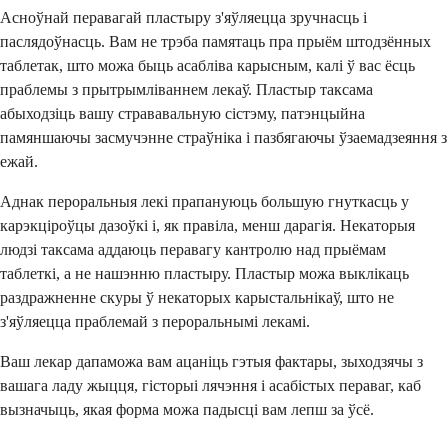
Асноўнай перавагай пластыру з'яўляецца зручнасць і
паслядоўнасць. Вам не трэба памятаць пра прыём штодзённых
таблетак, што можа быць асабліва карысным, калі ў вас ёсць
праблемы з прытрымліваннем лекаў. Пластыр таксама
абыходзіць вашу стрававальную сістэму, патэнцыйна
памяншаючы засмучэнне страўніка і пазбягаючы ўзаемадзеяння з
ежай.
Аднак пероральныя лекі прапануюць большую гнуткасць у
карэкціроўцы дазоўкі і, як правіла, менш дарагія. Некаторыя
людзі таксама аддаюць перавагу кантролю над прыёмам
таблеткі, а не нашэнню пластыру. Пластыр можа выклікаць
раздражненне скуры ў некаторых карыстальнікаў, што не
з'яўляецца праблемай з пероральнымі лекамі.
Ваш лекар дапаможа вам ацаніць гэтыя фактары, зыходзячы з
вашага ладу жыцця, гісторыі лячэння і асабістых пераваг, каб
вызначыць, якая форма можа падысці вам лепш за ўсё.