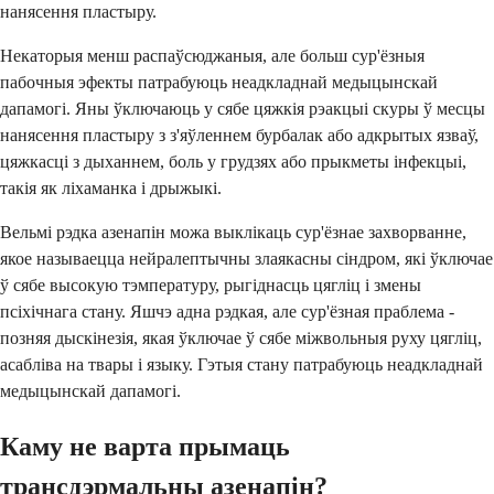
нанясення пластыру.
Некаторыя менш распаўсюджаныя, але больш сур'ёзныя
пабочныя эфекты патрабуюць неадкладнай медыцынскай
дапамогі. Яны ўключаюць у сябе цяжкія рэакцыі скуры ў месцы
нанясення пластыру з з'яўленнем бурбалак або адкрытых язваў,
цяжкасці з дыханнем, боль у грудзях або прыкметы інфекцыі,
такія як ліхаманка і дрыжыкі.
Вельмі рэдка азенапін можа выклікаць сур'ёзнае захворванне,
якое называецца нейралептычны злаякасны сіндром, які ўключае
ў сябе высокую тэмпературу, рыгіднасць цягліц і змены
псіхічнага стану. Яшчэ адна рэдкая, але сур'ёзная праблема -
позняя дыскінезія, якая ўключае ў сябе міжвольныя руху цягліц,
асабліва на твары і языку. Гэтыя стану патрабуюць неадкладнай
медыцынскай дапамогі.
Каму не варта прымаць
трансдэрмальны азенапін?