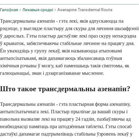
Галоўная
Лекавыя сродкі
Asenapine Transdermal Route
Трансдермальны азенапін - гэта лекі, якія адпускаюцца па
рэцэпце, у выглядзе пластыру для скуры для лячэння шызафрэніі
ў дарослых. Гэты пластыр дастаўляе лекі праз скуру непасрэдна
ў крываток, забяспечваючы стабільнае лячэнне на працягу дня.
Ён уваходзіць у групу лекаў, якія называюцца атыповымі
антыпсіхатыкамі, якія дапамагаюць збалансаваць пэўныя
хімічныя рэчывы ў мозгу, каб паменшыць такія сімптомы, як
галюцынацыі, зман і дэзарганізаванае мысленне.
Што такое трансдермальны азенапін?
Трансдермальны азенапін - гэта пластырная форма азенапіну,
антыпсіхатычнага лекі. Пластыр прыліпае да вашай скуры і
павольна вызваляе лекі на працягу 24 гадзін, пазбаўляючы ад
неабходнасці памятаць пра штодзённыя таблеткі. Гэты спосаб
дастаўкі дапамагае падтрымліваць стабільны ўзровень лекаў у