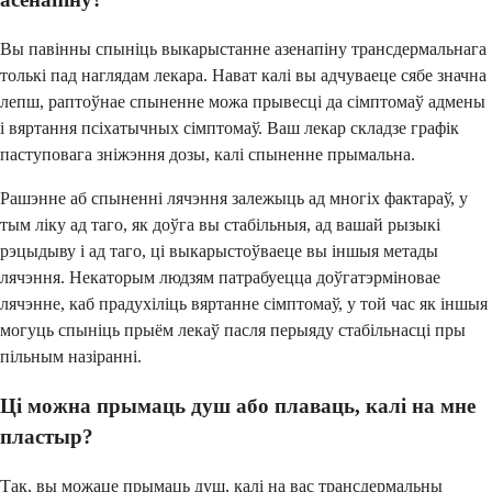
Вы павінны спыніць выкарыстанне азенапіну трансдермальнага
толькі пад наглядам лекара. Нават калі вы адчуваеце сябе значна
лепш, раптоўнае спыненне можа прывесці да сімптомаў адмены
і вяртання псіхатычных сімптомаў. Ваш лекар складзе графік
паступовага зніжэння дозы, калі спыненне прымальна.
Рашэнне аб спыненні лячэння залежыць ад многіх фактараў, у
тым ліку ад таго, як доўга вы стабільныя, ад вашай рызыкі
рэцыдыву і ад таго, ці выкарыстоўваеце вы іншыя метады
лячэння. Некаторым людзям патрабуецца доўгатэрміновае
лячэнне, каб прадухіліць вяртанне сімптомаў, у той час як іншыя
могуць спыніць прыём лекаў пасля перыяду стабільнасці пры
пільным назіранні.
Ці можна прымаць душ або плаваць, калі на мне
пластыр?
Так, вы можаце прымаць душ, калі на вас трансдермальны