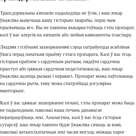
Трансдэрмальны азенапін падыходзіць не ўсім, і ваш лекар
ўважліва вывучыць вашу гісторыю хваробы, перш чым
прызначыць яго. Вы не павінны выкарыстоўваць гэты прэпарат,
калі ў вас алергія на азенапін або любыя кампаненты пластыру.
Людзям з пэўнымі захворваннямі сэрца патрабуецца асаблівая
ўвага перад пачаткам прыёму гэтага прэпарата. Калі ў вас ёсць
гісторыя праблем з сардэчным рытмам, нядаўні сардэчны
прыступ або цяжкая сардэчная недастатковасць, ваш лекар
ўважліва ацэніць рызыкі і перавагі. Прэпарат можа паўплываць
на сардэчны рытм, таму можа спатрэбіцца рэгулярны
маніторынг.
Калі ў вас цяжкае захворванне печані, гэты прэпарат можа быць
не падыходным, паколькі ваша печань дапамагае
перапрацоўваць лекі. Аналагічна, калі ў вас ёсць гісторыя
сутаргаў, ваш лекар павінен будзе ўважліва сачыць за вамі,
паколькі антыпсіхатычныя лекі часам могуць зніжаць парог