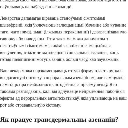
паўплываць на паўсядзённае жыццё.
Лекарства дапамагае кіраваць станоўчымі сімптомамі
шызафрэніі, якія ўключаюць галюцынацыі (бачанне або чуванне
таго, чаго няма), зман (ілжывыя перакананні) і дэзарганізаваную
гаворку або паводзіны. Гэта таксама можа дапамагчы з
негатыўнымі сімптомамі, такімі як зніжэнне эмацыйнага
выяўлення, зніжэнне матывацыі і сацыяльная ізаляцыя, хоць
гэтыя паляпшэнні могуць заняць больш часу, каб заўважыць.
Ваш лекар можа парэкамендаваць гэтую форму пластыру, калі
вы дасягнулі поспеху з пероральным азенапінам, але вам цяжка
памятаць пра неабходнасць штодзённага прыёму лекаў. Яго
таксама разглядаюць, калі вы адчуваеце непрыемныя пабочныя
эфекты ад пероральных антыпсіхатыкаў, якія ўплываюць на ваш
рот або стрававальную сістэму.
Як працуе трансдермальны азенапін?