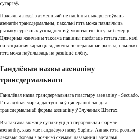
сутаргаў.
Пажылыя людзі з дэменцыяй не павінны выкарыстоўваць
азенапін трансдермальны, паколькі гэта можа павялічыць
рызыку сур'ёзных ускладненняў, уключаючы інсульт і смерць.
Цяжарныя жанчыны таксама павінны пазбягаць гэтага лекі, калі
патэнцыйная карысць відавочна не перавышае рызыкі, паколькі
гэта можа паўплываць на развіццё плёну.
Гандлёвыя назвы азенапіну
трансдермальнага
Гандлёвая назва трансдермальнага пластыру азенапіну - Secuado.
Гэта адзіная марка, даступная ў цяперашні час для
трансдермальнай формы азенапіну ў Злучаных Штатах.
Вы таксама можаце сутыкнуцца з пероральнай формай
азенапіну, якая мае гандлёвую назву Saphris. Аднак гэта розныя
лекавыя формы з рознымі схемамі дазавання і метадамі