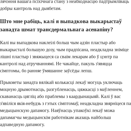
лячэння вашага псіхічнага стану з неабходнасцю падтрымліваць
добры кантроль над дыябетам.
Што мне рабіць, калі я выпадкова выкарыстаў
занадта шмат трансдермальнага асенапіну?
Калі вы выпадкова наклеілі больш чым адзін пластыр або
выкарысталі большую дозу, чым прадпісана, неадкладна зніміце
лішні пластыр і звяжыцеся са сваім лекарам або ў цэнтр па
кантролі над атручваннямі. Не чакайце, пакуль з'явяцца
сімптомы, бо ранняе ўмяшанне заўсёды лепш.
Прыкметы занадта вялікай колькасці лекаў могуць уключаць
моцную дрымотнасць, разгубленасць, цяжкасці з маўленнем,
скаванасць цягліц або праблемы з каардынацыяй. Калі ў вас
з'явіліся якія-небудзь з гэтых сімптомаў, неадкладна звярніцеся па
медыцынскую дапамогу. Наяўнасць упакоўкі лекаў можа
дапамагчы медыцынскім работнікам аказаць найбольш
адпаведную дапамогу.