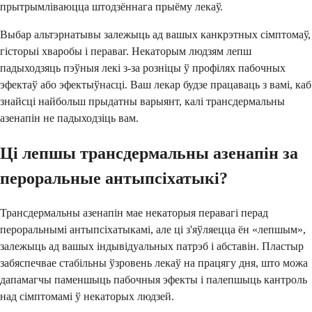
прытрымліваюцца штодзённага прыёму лекаў.
Выбар альтэрнатывы залежыць ад вашых канкрэтных сімптомаў,
гісторыі хваробы і пераваг. Некаторым людзям лепш
падыходзяць пэўныя лекі з-за розніцы ў профілях пабочных
эфектаў або эфектыўнасці. Ваш лекар будзе працаваць з вамі, каб
знайсці найбольш прыдатны варыянт, калі трансдермальны
азенапін не падыходзіць вам.
Ці лепшы трансдермальны азенапін за
пероральные антыпсіхатыкі?
Трансдермальны азенапін мае некаторыя перавагі перад
пероральнымі антыпсіхатыкамі, але ці з'яўляецца ён «лепшым»,
залежыць ад вашых індывідуальных патрэб і абставін. Пластыр
забяспечвае стабільны ўзровень лекаў на працягу дня, што можа
дапамагчы паменшыць пабочныя эфекты і палепшыць кантроль
над сімптомамі ў некаторых людзей.