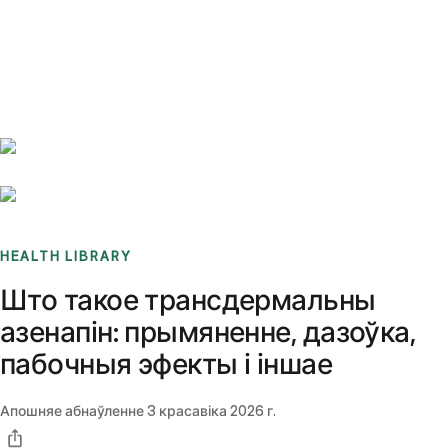
Benchmarks
Stories
FAQ
Sign up / Log in
HEALTH LIBRARY
Што такое трансдермальны
азенапін: прымяненне, дазоўка,
пабочныя эфекты і іншае
Апошняе абнаўленне
3 красавіка 2026 г.