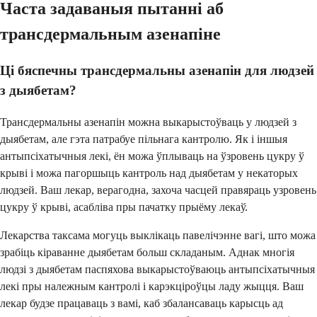
Часта задаваныя пытанні аб
трансдермальным азенапіне
Ці бяспечны трансдермальны азенапін для людзей
з дыябетам?
Трансдермальны азенапін можна выкарыстоўваць у людзей з
дыябетам, але гэта патрабуе пільнага кантролю. Як і іншыя
антыпсіхатычныя лекі, ён можа ўплываць на ўзровень цукру ў
крыві і можа пагоршыць кантроль над дыябетам у некаторых
людзей. Ваш лекар, верагодна, захоча часцей правяраць узровень
цукру ў крыві, асабліва пры пачатку прыёму лекаў.
Лекарства таксама могуць выклікаць павелічэнне вагі, што можа
зрабіць кіраванне дыябетам больш складаным. Аднак многія
людзі з дыябетам паспяхова выкарыстоўваюць антыпсіхатычныя
лекі пры належным кантролі і карэкціроўцы ладу жыцця. Ваш
лекар будзе працаваць з вамі, каб збалансаваць карысць ад