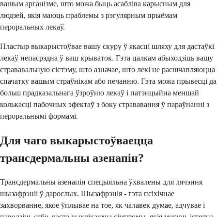
вашым арганізме, што можа быць асабліва карысным для
людзей, якія маюць праблемы з рэгулярным прыёмам
пероральных лекаў.
Пластыр выкарыстоўвае вашу скуру ў якасці шляху для дастаўкі
лекаў непасрэдна ў ваш крываток. Гэта цалкам абыходзіць вашу
стрававальную сістэму, што азначае, што лекі не расшчапляюцца
спачатку вашым страўнікам або печанню. Гэта можа прывесці да
больш прадказальнага ўзроўню лекаў і патэнцыйна меншай
колькасці пабочных эфектаў з боку стрававання ў параўнанні з
пероральнымі формамі.
Для чаго выкарыстоўваецца
трансдермальны азенапін?
Трансдермальны азенапін спецыяльна ўхвалены для лячэння
шызафрэніі ў дарослых. Шызафрэнія - гэта псіхічнае
захворванне, якое ўплывае на тое, як чалавек думае, адчувае і
паводзіць сябе, часта выклікаючы сімптомы, якія могуць істотна