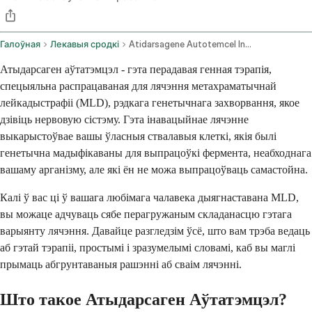
Галоўная
Лекавыя сродкі
Atidarsagene Autotemcel Intravenous Route
Атыдарсаген аўтатэмцэл - гэта перадавая генная тэрапія,
спецыяльна распрацаваная для лячэння метахраматычнай
лейкадыстрафіі (MLD), рэдкага генетычнага захворвання, якое
дзівіць нервовую сістэму. Гэта інавацыйнае лячэнне
выкарыстоўвае вашы ўласныя ствалавыя клеткі, якія былі
генетычна мадыфікаваны для выпрацоўкі фермента, неабходнага
вашаму арганізму, але які ён не можа выпрацоўваць самастойна.
Калі ў вас ці ў вашага любімага чалавека дыягнаставана MLD,
вы можаце адчуваць сябе перагружаным складанасцю гэтага
варыянту лячэння. Давайце разгледзім ўсё, што вам трэба ведаць
аб гэтай тэрапіі, простымі і зразумелымі словамі, каб вы маглі
прымаць абгрунтаваныя рашэнні аб сваім лячэнні.
Што такое Атыдарсаген Аўтатэмцэл?