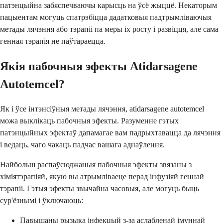
патэнцыйна забяспечваючы карысць на ўсё жыццё. Некаторым
пацыентам могуць спатрэбіцца дадатковыя падтрымліваючыя
метады лячэння або тэрапіі па меры іх росту і развіцця, але сама
генная тэрапія не паўтараецца.
Якія пабочныя эфекты Atidarsagene
Autotemcel?
Як і ўсе інтэнсіўныя метады лячэння, atidarsagene autotemcel
можа выклікаць пабочныя эфекты. Разуменне гэтых
патэнцыйных эфектаў дапамагае вам падрыхтавацца да лячэння
і ведаць, чаго чакаць падчас вашага аднаўлення.
Найбольш распаўсюджаныя пабочныя эфекты звязаны з
хіміятэрапіяй, якую вы атрымліваеце перад інфузіяй геннай
тэрапіі. Гэтыя эфекты звычайна часовыя, але могуць быць
сур'ёзнымі і ўключаюць:
Павышаны рызыка інфекцый з-за аслабленай імуннай