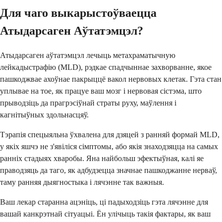
Для чаго выкарыстоўваецца
Атыдарсаген Аўтатэмцэл?
Атыдарсаген аўтатэмцэл лечыць метахраматычную
лейкадыстрафію (MLD), рэдкае спадчыннае захворванне, якое
пашкоджвае ахоўнае пакрыццё вакол нервовых клетак. Гэта стан
уплывае на тое, як працуе ваш мозг і нервовая сістэма, што
прыводзіць да прагрэсіўнай страты руху, маўлення і
кагнітыўных здольнасцяў.
Тэрапія спецыяльна ўхвалена для дзяцей з ранняй формай MLD,
у якіх яшчэ не з'явіліся сімптомы, або якія знаходзяцца на самых
ранніх стадыях хваробы. Яна найбольш эфектыўная, калі яе
праводзяць да таго, як адбудзецца значнае пашкоджанне нерваў,
таму ранняя дыягностыка і лячэнне так важныя.
Ваш лекар старанна ацэніць, ці падыходзіць гэта лячэнне для
вашай канкрэтнай сітуацыі. Ён улічыць такія фактары, як ваш