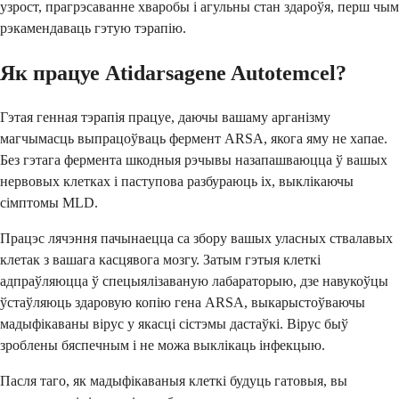
узрост, прагрэсаванне хваробы і агульны стан здароўя, перш чым
рэкамендаваць гэтую тэрапію.
Як працуе Atidarsagene Autotemcel?
Гэтая генная тэрапія працуе, даючы вашаму арганізму
магчымасць выпрацоўваць фермент ARSA, якога яму не хапае.
Без гэтага фермента шкодныя рэчывы назапашваюцца ў вашых
нервовых клетках і паступова разбураюць іх, выклікаючы
сімптомы MLD.
Працэс лячэння пачынаецца са збору вашых уласных ствалавых
клетак з вашага касцявога мозгу. Затым гэтыя клеткі
адпраўляюцца ў спецыялізаваную лабараторыю, дзе навукоўцы
ўстаўляюць здаровую копію гена ARSA, выкарыстоўваючы
мадыфікаваны вірус у якасці сістэмы дастаўкі. Вірус быў
зроблены бяспечным і не можа выклікаць інфекцыю.
Пасля таго, як мадыфікаваныя клеткі будуць гатовыя, вы