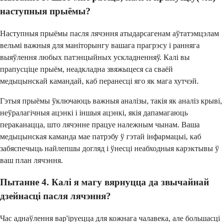
наступныя прыёмы?
Наступныя прыёмы пасля лячэння атыдарсагенам аўтатэмцэлам
вельмі важныя для маніторынгу вашага прагрэсу і ранняга
выяўлення любых патэнцыйных ускладненняў. Калі вы
прапусціце прыём, неадкладна звяжыцеся са сваёй
медыцынскай камандай, каб перанесці яго як мага хутчэй.
Гэтыя прыёмы ўключаюць важныя аналізы, такія як аналіз крыві,
неўралагічныя ацэнкі і іншыя ацэнкі, якія дапамагаюць
пераканацца, што лячэнне працуе належным чынам. Ваша
медыцынская каманда мае патрэбу ў гэтай інфармацыі, каб
забяспечыць найлепшы догляд і ўнесці неабходныя карэктывы ў
ваш план лячэння.
Пытанне 4. Калі я магу вярнуцца да звычайнай
дзейнасці пасля лячэння?
Час аднаўлення вар'іруецца для кожнага чалавека, але большасці