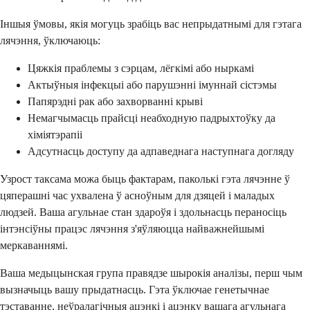
Іншыя ўмовы, якія могуць зрабіць вас непрыдатнымі для гэтага
лячэння, ўключаюць:
Цяжкія праблемы з сэрцам, лёгкімі або ныркамі
Актыўныя інфекцыі або парушэнні імуннай сістэмы
Папярэдні рак або захворванні крыві
Немагчымасць прайсці неабходную падрыхтоўку да
хіміятэрапіі
Адсутнасць доступу да адпаведнага наступнага догляду
Узрост таксама можа быць фактарам, паколькі гэта лячэнне ў
цяперашні час ухвалена ў асноўным для дзяцей і маладых
людзей. Ваша агульнае стан здароўя і здольнасць пераносіць
інтэнсіўны працэс лячэння з'яўляюцца найважнейшымі
меркаваннямі.
Ваша медыцынская група правядзе шырокія аналізы, перш чым
вызначыць вашу прыдатнасць. Гэта ўключае генетычнае
тэставанне, неўралагічныя ацэнкі і ацэнку вашага агульнага