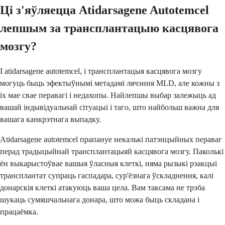
Ці з'яўляецца Atidarsagene Autotemcel
лепшым за трансплантацыю касцявога
мозгу?
І atidarsagene autotemcel, і трансплантацыя касцявога мозгу
могуць быць эфектыўнымі метадамі лячэння MLD, але кожны з
іх мае свае перавагі і недахопы. Найлепшы выбар залежыць ад
вашай індывідуальнай сітуацыі і таго, што найбольш важна для
вашага канкрэтнага выпадку.
Atidarsagene autotemcel прапануе некалькі патэнцыйных пераваг
перад традыцыйнай трансплантацыяй касцявога мозгу. Паколькі
ён выкарыстоўвае вашыя ўласныя клеткі, няма рызыкі рэакцыі
трансплантат супраць гаспадара, сур'ёзнага ўскладнення, калі
донарскія клеткі атакуюць ваша цела. Вам таксама не трэба
шукаць сумяшчальнага донара, што можа быць складана і
працаёмка.