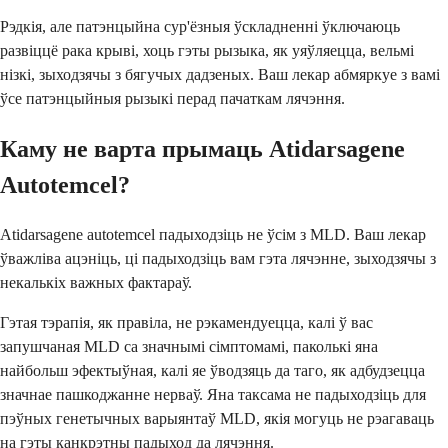
Рэдкія, але патэнцыйна сур'ёзныя ўскладненні ўключаюць
развіццё рака крыві, хоць гэты рызыка, як уяўляецца, вельмі
нізкі, зыходзячы з бягучых дадзеных. Ваш лекар абмяркуе з вамі
ўсе патэнцыйныя рызыкі перад пачаткам лячэння.
Каму не варта прымаць Atidarsagene
Autotemcel?
Atidarsagene autotemcel падыходзіць не ўсім з MLD. Ваш лекар
ўважліва ацэніць, ці падыходзіць вам гэта лячэнне, зыходзячы з
некалькіх важных фактараў.
Гэтая тэрапія, як правіла, не рэкамендуецца, калі ў вас
запушчаная MLD са значнымі сімптомамі, паколькі яна
найбольш эфектыўная, калі яе ўводзяць да таго, як адбудзецца
значнае пашкоджанне нерваў. Яна таксама не падыходзіць для
пэўных генетычных варыянтаў MLD, якія могуць не рэагаваць
на гэты канкрэтны падыход да лячэння.