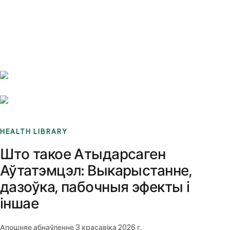
Benchmarks
Stories
FAQ
Sign up / Log in
HEALTH LIBRARY
Што такое Атыдарсаген
Аўтатэмцэл: Выкарыстанне,
дазоўка, пабочныя эфекты і
іншае
Апошняе абнаўленне
3 красавіка 2026 г.