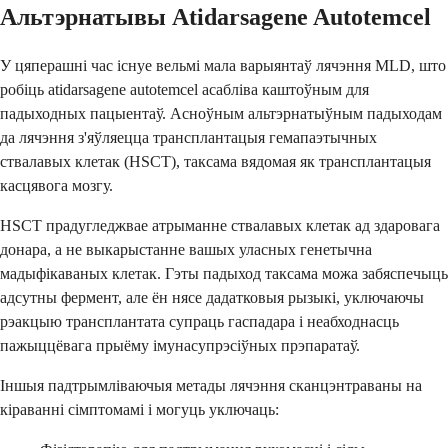
Альтэрнатывы Atidarsagene Autotemcel
У цяперашні час існуе вельмі мала варыянтаў лячэння MLD, што
робіць atidarsagene autotemcel асабліва каштоўным для
падыходных пацыентаў. Асноўным альтэрнатыўным падыходам
да лячэння з'яўляецца трансплантацыя гемапаэтычных
ствалавых клетак (HSCT), таксама вядомая як трансплантацыя
касцявога мозгу.
HSCT прадугледжвае атрыманне ствалавых клетак ад здаровага
донара, а не выкарыстанне вашых уласных генетычна
мадыфікаваных клетак. Гэты падыход таксама можа забяспечыць
адсутны фермент, але ён нясе дадатковыя рызыкі, уключаючы
рэакцыю трансплантата супраць гаспадара і неабходнасць
пажыццёвага прыёму імунасупрэсіўных прэпаратаў.
Іншыя падтрымліваючыя метады лячэння сканцэнтраваны на
кіраванні сімптомамі і могуць уключаць: