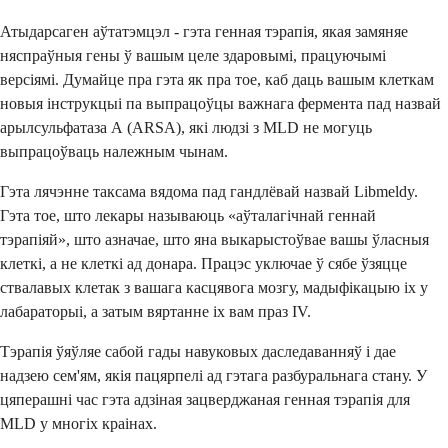
Атыдарсаген аўтатэмцэл - гэта генная тэрапія, якая замяняе
няспраўныя гены ў вашым целе здаровымі, працуючымі
версіямі. Думайце пра гэта як пра тое, каб даць вашым клеткам
новыя інструкцыі па выпрацоўцы важнага фермента пад назвай
арылсульфатаза А (ARSA), які людзі з MLD не могуць
выпрацоўваць належным чынам.
Гэта лячэнне таксама вядома пад гандлёвай назвай Libmeldy.
Гэта тое, што лекары называюць «аўталагічнай геннай
тэрапіяй», што азначае, што яна выкарыстоўвае вашы ўласныя
клеткі, а не клеткі ад донара. Працэс уключае ў сябе ўзяцце
ствалавых клетак з вашага касцявога мозгу, мадыфікацыю іх у
лабараторыі, а затым вяртанне іх вам праз IV.
Тэрапія ўяўляе сабой гады навуковых даследаванняў і дае
надзею сем'ям, якія пацярпелі ад гэтага разбуральнага стану. У
цяперашні час гэта адзіная зацверджаная генная тэрапія для
MLD у многіх краінах.