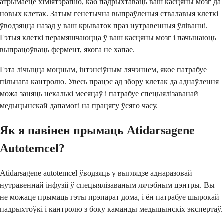
атрымаеце хіміятэрапію, каб падрыхтаваць ваш касцяны мозг да
новых клетак. Затым генетычна выпраўленыя ствалавыя клеткі
ўводзяцца назад у ваш крываток праз нутравенныя ўліванні.
Гэтыя клеткі перамяшчаюцца ў ваш касцяны мозг і пачынаюць
выпрацоўваць фермент, якога не хапае.
Гэта лічыцца моцным, інтэнсіўным лячэннем, якое патрабуе
пільнага кантролю. Увесь працэс ад збору клетак да аднаўлення
можа заняць некалькі месяцаў і патрабуе спецыялізаванай
медыцынскай дапамогі на працягу ўсяго часу.
Як я павінен прымаць Atidarsagene
Autotemcel?
Atidarsagene autotemcel ўводзяць у выглядзе аднаразовай
нутравеннай інфузіі ў спецыялізаваным лячэбным цэнтры. Вы
не можаце прымаць гэты прэпарат дома, і ён патрабуе шырокай
падрыхтоўкі і кантролю з боку каманды медыцынскіх экспертаў.