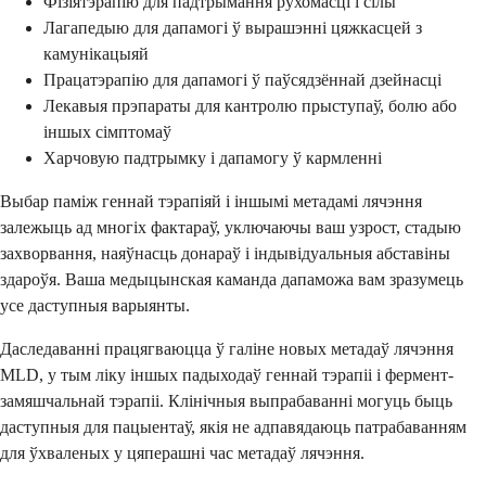
Фізіятэрапію для падтрымання рухомасці і сілы
Лагапедыю для дапамогі ў вырашэнні цяжкасцей з
камунікацыяй
Працатэрапію для дапамогі ў паўсядзённай дзейнасці
Лекавыя прэпараты для кантролю прыступаў, болю або
іншых сімптомаў
Харчовую падтрымку і дапамогу ў кармленні
Выбар паміж геннай тэрапіяй і іншымі метадамі лячэння
залежыць ад многіх фактараў, уключаючы ваш узрост, стадыю
захворвання, наяўнасць донараў і індывідуальныя абставіны
здароўя. Ваша медыцынская каманда дапаможа вам зразумець
усе даступныя варыянты.
Даследаванні працягваюцца ў галіне новых метадаў лячэння
MLD, у тым ліку іншых падыходаў геннай тэрапіі і фермент-
замяшчальнай тэрапіі. Клінічныя выпрабаванні могуць быць
даступныя для пацыентаў, якія не адпавядаюць патрабаванням
для ўхваленых у цяперашні час метадаў лячэння.