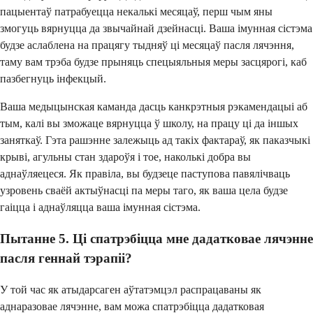
пацыентаў патрабуецца некалькі месяцаў, перш чым яны
змогуць вярнуцца да звычайнай дзейнасці. Ваша імунная сістэма
будзе аслаблена на працягу тыдняў ці месяцаў пасля лячэння,
таму вам трэба будзе прыняць спецыяльныя меры засцярогі, каб
пазбегнуць інфекцый.
Ваша медыцынская каманда дасць канкрэтныя рэкамендацыі аб
тым, калі вы зможаце вярнуцца ў школу, на працу ці да іншых
заняткаў. Гэта рашэнне залежыць ад такіх фактараў, як паказчыкі
крыві, агульны стан здароўя і тое, наколькі добра вы
аднаўляецеся. Як правіла, вы будзеце паступова павялічваць
узровень сваёй актыўнасці па меры таго, як ваша цела будзе
гаіцца і аднаўляцца ваша імунная сістэма.
Пытанне 5. Ці спатрэбіцца мне дадатковае лячэнне
пасля геннай тэрапіі?
У той час як атыдарсаген аўтатэмцэл распрацаваны як
аднаразовае лячэнне, вам можа спатрэбіцца дадатковая