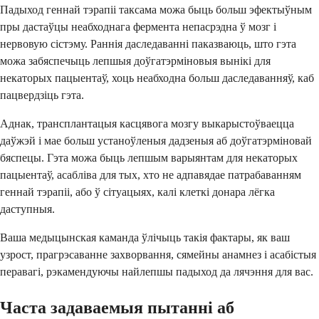
Падыход геннай тэрапіі таксама можа быць больш эфектыўным
пры дастаўцы неабходнага фермента непасрэдна ў мозг і
нервовую сістэму. Раннія даследаванні паказваюць, што гэта
можа забяспечыць лепшыя доўгатэрміновыя вынікі для
некаторых пацыентаў, хоць неабходна больш даследаванняў, каб
пацвердзіць гэта.
Аднак, трансплантацыя касцявога мозгу выкарыстоўваецца
даўжэй і мае больш устаноўленыя дадзеныя аб доўгатэрміновай
бяспецы. Гэта можа быць лепшым варыянтам для некаторых
пацыентаў, асабліва для тых, хто не адпавядае патрабаванням
геннай тэрапіі, або ў сітуацыях, калі клеткі донара лёгка
даступныя.
Ваша медыцынская каманда ўлічыць такія фактары, як ваш
узрост, прагрэсаванне захворвання, сямейны анамнез і асабістыя
перавагі, рэкамендуючы найлепшы падыход да лячэння для вас.
Часта задаваемыя пытанні аб