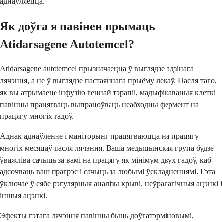
аднаўляецца.
Як доўга я павінен прымаць
Atidarsagene Autotemcel?
Atidarsagene autotemcel прызначаецца ў выглядзе адзінага
лячэння, а не ў выглядзе пастаяннага прыёму лекаў. Пасля таго,
як вы атрымаеце інфузію геннай тэрапіі, мадыфікаваныя клеткі
павінны працягваць выпрацоўваць неабходны фермент на
працягу многіх гадоў.
Аднак аднаўленне і маніторынг працягваюцца на працягу
многіх месяцаў пасля лячэння. Ваша медыцынская група будзе
ўважліва сачыць за вамі на працягу як мінімум двух гадоў, каб
адсочваць ваш прагрэс і сачыць за любымі ўскладненнямі. Гэта
ўключае ў сябе рэгулярныя аналізы крыві, неўралагічныя ацэнкі і
іншыя ацэнкі.
Эфекты гэтага лячэння павінны быць доўгатэрміновымі,