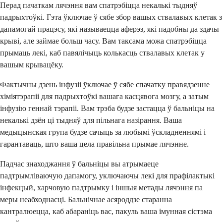
Перад пачаткам лячэння вам спатрэбіцца некалькі тыдняў
падрыхтоўкі. Гэта ўключае ў сябе збор вашых ствалавых клетак з
дапамогай працэсу, які называецца аферэз, які падобны да здачы
крыві, але займае больш часу. Вам таксама можа спатрэбіцца
прымаць лекі, каб павялічыць колькасць ствалавых клетак у
вашым крывацёку.
Фактычны дзень інфузіі ўключае ў сябе спачатку правядзенне
хіміятэрапіі для падрыхтоўкі вашага касцявога мозгу, а затым
інфузію геннай тэрапіі. Вам трэба будзе застацца ў бальніцы на
некалькі дзён ці тыдняў для пільнага назірання. Ваша
медыцынская група будзе сачыць за любымі ўскладненнямі і
гарантаваць, што ваша цела правільна прымае лячэнне.
Падчас знаходжання ў бальніцы вы атрымаеце
падтрымліваючую дапамогу, уключаючы лекі для прафілактыкі
інфекцый, харчовую падтрымку і іншыя метады лячэння па
меры неабходнасці. Бальнічнае асяроддзе старанна
кантралюецца, каб абараніць вас, пакуль ваша імунная сістэма