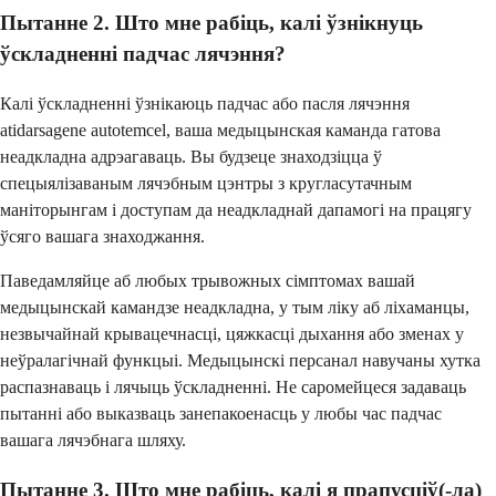
Пытанне 2. Што мне рабіць, калі ўзнікнуць
ўскладненні падчас лячэння?
Калі ўскладненні ўзнікаюць падчас або пасля лячэння
atidarsagene autotemcel, ваша медыцынская каманда гатова
неадкладна адрэагаваць. Вы будзеце знаходзіцца ў
спецыялізаваным лячэбным цэнтры з кругласутачным
маніторынгам і доступам да неадкладнай дапамогі на працягу
ўсяго вашага знаходжання.
Паведамляйце аб любых трывожных сімптомах вашай
медыцынскай камандзе неадкладна, у тым ліку аб ліхаманцы,
незвычайнай крывацечнасці, цяжкасці дыхання або зменах у
неўралагічнай функцыі. Медыцынскі персанал навучаны хутка
распазнаваць і лячыць ўскладненні. Не саромейцеся задаваць
пытанні або выказваць занепакоенасць у любы час падчас
вашага лячэбнага шляху.
Пытанне 3. Што мне рабіць, калі я прапусціў(-ла)