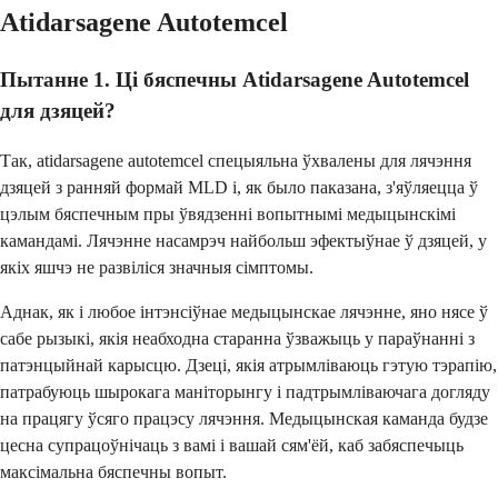
Atidarsagene Autotemcel
Пытанне 1. Ці бяспечны Atidarsagene Autotemcel
для дзяцей?
Так, atidarsagene autotemcel спецыяльна ўхвалены для лячэння
дзяцей з ранняй формай MLD і, як было паказана, з'яўляецца ў
цэлым бяспечным пры ўвядзенні вопытнымі медыцынскімі
камандамі. Лячэнне насамрэч найбольш эфектыўнае ў дзяцей, у
якіх яшчэ не развіліся значныя сімптомы.
Аднак, як і любое інтэнсіўнае медыцынскае лячэнне, яно нясе ў
сабе рызыкі, якія неабходна старанна ўзважыць у параўнанні з
патэнцыйнай карысцю. Дзеці, якія атрымліваюць гэтую тэрапію,
патрабуюць шырокага маніторынгу і падтрымліваючага догляду
на працягу ўсяго працэсу лячэння. Медыцынская каманда будзе
цесна супрацоўнічаць з вамі і вашай сям'ёй, каб забяспечыць
максімальна бяспечны вопыт.