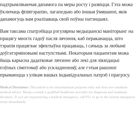
падтрымліваючая дапамога па меры росту і развіцця. Гэта можа
ўключаць фізіятэрапію, лагапедыю або іншыя ўмяшанні, якія
дапамогуць вам рэалізаваць свой поўны патэнцыял.
Вам таксама спатрэбіцца рэгулярны медыцынскі маніторынг на
працягу многіх гадоў пасля лячэння, каб пераканацца, што
тэрапія працягвае эфектыўна працаваць, і сачыць за любымі
доўгатэрміновымі наступствамі. Некаторым пацыентам можа
быць карысна дадатковае лячэнне або лекі для ліквідацыі
пэўных сімптомаў або ускладненняў, але гэтыя рашэнні
прымаюцца з улікам вашых індывідуальных патрэб і прагрэсу.
Medical Disclaimer:
This article is for informational purposes only and does not constitute
medical advice. Always consult a qualified healthcare provider for diagnosis and treatment
decisions. If you are experiencing a medical emergency, call 911 or go to the nearest emergency
room immediately.