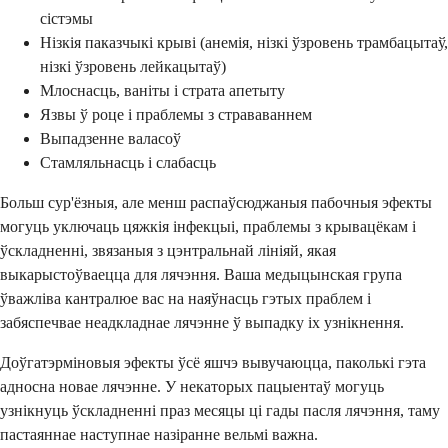
сістэмы
Нізкія паказчыкі крыві (анемія, нізкі ўзровень трамбацытаў,
нізкі ўзровень лейкацытаў)
Млоснасць, ваніты і страта апетыту
Язвы ў роце і праблемы з страваваннем
Выпадзенне валасоў
Стамляльнасць і слабасць
Больш сур'ёзныя, але менш распаўсюджаныя пабочныя эфекты
могуць уключаць цяжкія інфекцыі, праблемы з крывацёкам і
ўскладненні, звязаныя з цэнтральнай лініяй, якая
выкарыстоўваецца для лячэння. Ваша медыцынская група
ўважліва кантралюе вас на наяўнасць гэтых праблем і
забяспечвае неадкладнае лячэнне ў выпадку іх узнікнення.
Доўгатэрміновыя эфекты ўсё яшчэ вывучаюцца, паколькі гэта
адносна новае лячэнне. У некаторых пацыентаў могуць
узнікнуць ўскладненні праз месяцы ці гады пасля лячэння, таму
пастаяннае наступнае назіранне вельмі важна.