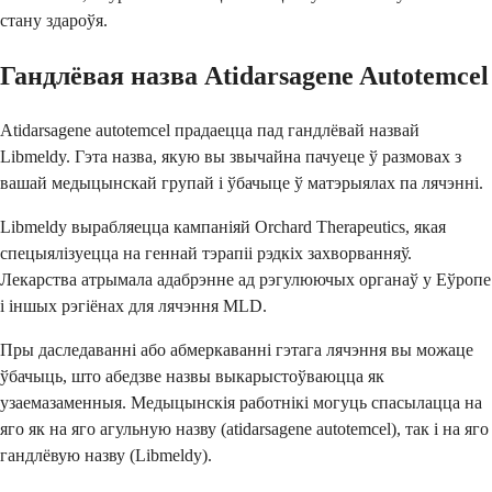
стану здароўя.
Гандлёвая назва Atidarsagene Autotemcel
Atidarsagene autotemcel прадаецца пад гандлёвай назвай
Libmeldy. Гэта назва, якую вы звычайна пачуеце ў размовах з
вашай медыцынскай групай і ўбачыце ў матэрыялах па лячэнні.
Libmeldy вырабляецца кампаніяй Orchard Therapeutics, якая
спецыялізуецца на геннай тэрапіі рэдкіх захворванняў.
Лекарства атрымала адабрэнне ад рэгулюючых органаў у Еўропе
і іншых рэгіёнах для лячэння MLD.
Пры даследаванні або абмеркаванні гэтага лячэння вы можаце
ўбачыць, што абедзве назвы выкарыстоўваюцца як
узаемазаменныя. Медыцынскія работнікі могуць спасылацца на
яго як на яго агульную назву (atidarsagene autotemcel), так і на яго
гандлёвую назву (Libmeldy).