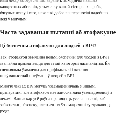
Ваш лекар выбера лепшы варыянт, зыходзячы з вашых
канкрэтных абставін, у тым ліку вашай гісторыі хваробы,
бягучых лекаў і таго, наколькі добра вы пераносілі падобныя
лекі ў мінулым.
Часта задаваныя пытанні аб атофакуоне
Ці бяспечны атофакуон для людзей з ВІЧ?
Так, атофакуон звычайна вельмі бяспечны для людзей з ВІЧ і
звычайна прызначаецца для гэтай катэгорыі насельніцтва. Ён
спецыяльна ўхвалены для прафілактыкі і лячэння
пнеўмацыстнай пнеўманіі ў людзей з ВІЧ.
Многія лекі ад ВІЧ могуць узаемадзейнічаць з іншымі
прэпаратамі, але атофаквон мае адносна мала ўзаемадзеянняў з
лекамі. Ваш лекар усё роўна праглядзіць усе вашы лекі, каб
забяспечыць бяспеку, але значныя ўзаемадзеянні сустракаюцца
рэдка.