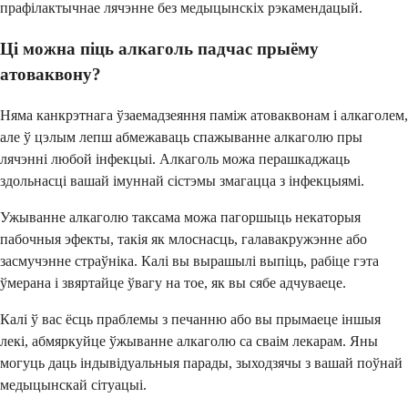
прафілактычнае лячэнне без медыцынскіх рэкамендацый.
Ці можна піць алкаголь падчас прыёму
атоваквону?
Няма канкрэтнага ўзаемадзеяння паміж атоваквонам і алкаголем,
але ў цэлым лепш абмежаваць спажыванне алкаголю пры
лячэнні любой інфекцыі. Алкаголь можа перашкаджаць
здольнасці вашай імуннай сістэмы змагацца з інфекцыямі.
Ужыванне алкаголю таксама можа пагоршыць некаторыя
пабочныя эфекты, такія як млоснасць, галавакружэнне або
засмучэнне страўніка. Калі вы вырашылі выпіць, рабіце гэта
ўмерана і звяртайце ўвагу на тое, як вы сябе адчуваеце.
Калі ў вас ёсць праблемы з печанню або вы прымаеце іншыя
лекі, абмяркуйце ўжыванне алкаголю са сваім лекарам. Яны
могуць даць індывідуальныя парады, зыходзячы з вашай поўнай
медыцынскай сітуацыі.