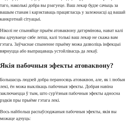
таго, наколькі добра вы рэагуеце. Ваш лекар будзе сачыць за
вашым станам і карэктаваць працягласць у залежнасці ад вашай
канкрэтнай сітуацыі.
Ніколі не спыняйце прыём атоваквону датэрмінова, нават калі
вы адчуваеце сябе лепш, калі толькі ваш лекар не скажа вам
гэтага. Заўчаснае спыненне прыёму можа дазволіць інфекцыі
вярнуцца або выпрацаваць устойлівасць да лекаў.
Якія пабочныя эфекты атоваквону?
Большасць людзей добра пераносяць атоваквон, але, як і любыя
лекі, ён можа выклікаць пабочныя эфекты. Добрая навіна
заключаецца ў тым, што сур'ёзныя пабочныя эфекты адносна
рэдкія пры прыёме гэтага лекі.
Вось найбольш распаўсюджаныя пабочныя эфекты, якія вы
можаце адчуць: