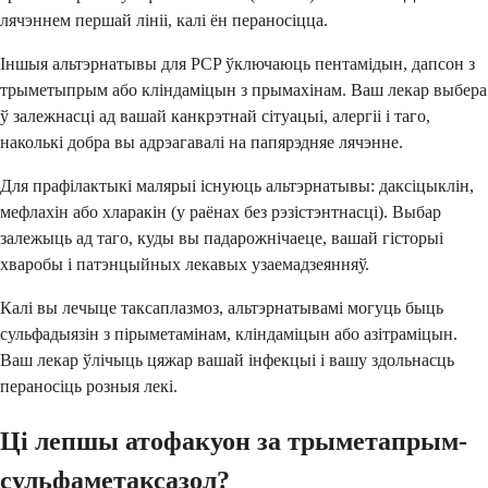
лячэннем першай лініі, калі ён пераносіцца.
Іншыя альтэрнатывы для PCP ўключаюць пентамідын, дапсон з
трыметыпрым або кліндаміцын з прымахінам. Ваш лекар выбера
ў залежнасці ад вашай канкрэтнай сітуацыі, алергіі і таго,
наколькі добра вы адрэагавалі на папярэдняе лячэнне.
Для прафілактыкі малярыі існуюць альтэрнатывы: даксіцыклін,
мефлахін або хларакін (у раёнах без рэзістэнтнасці). Выбар
залежыць ад таго, куды вы падарожнічаеце, вашай гісторыі
хваробы і патэнцыйных лекавых узаемадзеянняў.
Калі вы лечыце таксаплазмоз, альтэрнатывамі могуць быць
сульфадыязін з пірыметaмінам, кліндаміцын або азітраміцын.
Ваш лекар ўлічыць цяжар вашай інфекцыі і вашу здольнасць
пераносіць розныя лекі.
Ці лепшы атофакуон за трыметaпрым-
сульфаметаксазол?