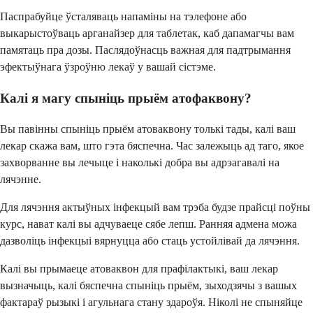
Паспрабуйце ўсталяваць напаміны на тэлефоне або
выкарыстоўваць арганайзер для таблетак, каб дапамагчы вам
памятаць пра дозы. Паслядоўнасць важная для падтрымання
эфектыўнага ўзроўню лекаў у вашай сістэме.
Калі я магу спыніць прыём атофаквону?
Вы павінны спыніць прыём атоваквону толькі тады, калі ваш
лекар скажа вам, што гэта бяспечна. Час залежыць ад таго, якое
захворванне вы лечыце і наколькі добра вы адрэагавалі на
лячэнне.
Для лячэння актыўных інфекцый вам трэба будзе прайсці поўны
курс, нават калі вы адчуваеце сябе лепш. Ранняя адмена можа
дазволіць інфекцыі вярнуцца або стаць устойлівай да лячэння.
Калі вы прымаеце атоваквон для прафілактыкі, ваш лекар
вызначыць, калі бяспечна спыніць прыём, зыходзячы з вашых
фактараў рызыкі і агульнага стану здароўя. Ніколі не спыняйце