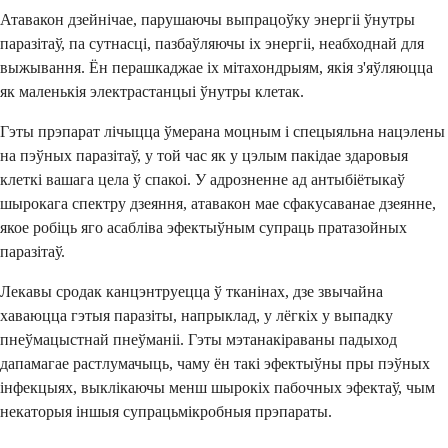
Атавакон дзейнічае, парушаючы выпрацоўку энергіі ўнутры
паразітаў, па сутнасці, пазбаўляючы іх энергіі, неабходнай для
выжывання. Ён перашкаджае іх мітахондрыям, якія з'яўляюцца
як маленькія электрастанцыі ўнутры клетак.
Гэты прэпарат лічыцца ўмерана моцным і спецыяльна нацэлены
на пэўных паразітаў, у той час як у цэлым пакідае здаровыя
клеткі вашага цела ў спакоі. У адрозненне ад антыбіётыкаў
шырокага спектру дзеяння, атавакон мае сфакусаванае дзеянне,
якое робіць яго асабліва эфектыўным супраць пратазойных
паразітаў.
Лекавы сродак канцэнтруецца ў тканінах, дзе звычайна
хаваюцца гэтыя паразіты, напрыклад, у лёгкіх у выпадку
пнеўмацыстнай пнеўманіі. Гэты мэтанакіраваны падыход
дапамагае растлумачыць, чаму ён такі эфектыўны пры пэўных
інфекцыях, выклікаючы менш шырокіх пабочных эфектаў, чым
некаторыя іншыя супрацьмікробныя прэпараты.