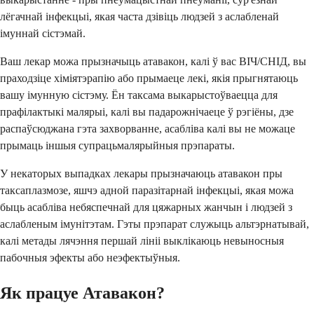
лёгачнай інфекцыі, якая часта дзівіць людзей з аслабленай
імуннай сістэмай.
Ваш лекар можа прызначыць атавакон, калі ў вас ВІЧ/СНІД, вы
праходзіце хіміятэрапію або прымаеце лекі, якія прыгнятаюць
вашу імунную сістэму. Ён таксама выкарыстоўваецца для
прафілактыкі малярыі, калі вы падарожнічаеце ў рэгіёны, дзе
распаўсюджана гэта захворванне, асабліва калі вы не можаце
прымаць іншыя супрацьмалярыйныя прэпараты.
У некаторых выпадках лекары прызначаюць атавакон пры
таксаплазмозе, яшчэ адной паразітарнай інфекцыі, якая можа
быць асабліва небяспечнай для цяжарных жанчын і людзей з
аслабленым імунітэтам. Гэты прэпарат служыць альтэрнатывай,
калі метады лячэння першай лініі выклікаюць невыносныя
пабочныя эфекты або неэфектыўныя.
Як працуе Атавакон?