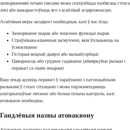
захворваннямі печані таксама можа спатрэбіцца пазбягаць гэтага
лекі або выкарыстоўваць яго з асаблівай асцярожнасцю.
Асаблівыя меры засцярогі неабходныя, калі ў вас ёсць:
Захворванне нырак або зніжэнне функцыі нырак
Страўнікава-кішачныя засмучэнні, якія ўплываюць на
ўсмоктванне
Гісторыя моцнай дыярэі або мальабсорбцыі
Цяжарнасць або грудное гадаванне (абмяркуйце рызыкі і
перавагі са сваім лекарам)
Ваш лекар ацэніць перавагі ў параўнанні з патэнцыйнымі
рызыкамі ў гэтых сітуацыях і можа парэкамендаваць
альтэрнатыўнае лячэнне або больш пільны кантроль, калі
атоваквон неабходны.
Гандлёвыя назвы атоваквону
Атоваквон даступны пад некалькімі гандлёвымі назвамі,