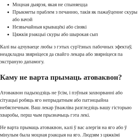
Моцная дыярэя, якая не спыняецца
Прыкметы праблем з печанню, такія як пажаўценне скуры
або вачэй
Незвычайныя крывацёкі або сінякі
Цяжкія рэакцыі скуры або шырокая сып
Калі вы адчуваеце любы з гэтых сур'ёзных пабочных эфектаў,
неадкладна звярніцеся да свайго лекара або звярніцеся па
экстраную дапамогу.
Каму не варта прымаць атоваквон?
Атоваквон падыходзіць не ўсім, і пэўныя захворванні або
сітуацыі робяць яго непрыдатным або патэнцыйна
небяспечным. Ваш лекар ўважліва разгледзіць вашу гісторыю
хваробы, перш чым прызначыць гэта лекі.
Не варта прымаць атоваквон, калі ў вас алергія на яго або ў
мінулым была моцная рэакцыя на яго. Людзям з цяжкімі