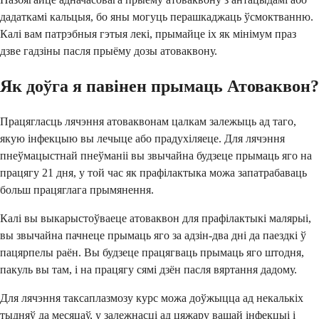
дадаткамі кальцыя, бо яны могуць перашкаджаць ўсмоктванню.
Калі вам патрэбныя гэтыя лекі, прымайце іх як мінімум праз
дзве гадзіны пасля прыёму дозы атоваквону.
Як доўга я павінен прымаць Атоваквон?
Працягласць лячэння атоваквонам цалкам залежыць ад таго,
якую інфекцыю вы лечыце або прадухіляеце. Для лячэння
пнеўмацыстнай пнеўманіі вы звычайна будзеце прымаць яго на
працягу 21 дня, у той час як прафілактыка можа запатрабаваць
больш працяглага прымянення.
Калі вы выкарыстоўваеце атоваквон для прафілактыкі малярыі,
вы звычайна пачнеце прымаць яго за адзін-два дні да паездкі ў
пацярпелы раён. Вы будзеце працягваць прымаць яго штодня,
пакуль вы там, і на працягу сямі дзён пасля вяртання дадому.
Для лячэння таксаплазмозу курс можа доўжыцца ад некалькіх
тыдняў да месяцаў, у залежнасці ад цяжару вашай інфекцыі і