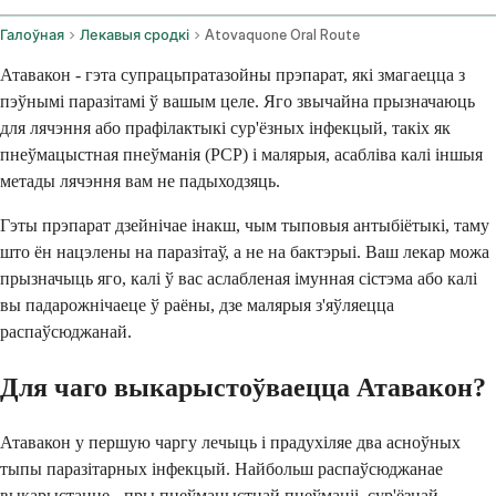
Галоўная
Лекавыя сродкі
Atovaquone Oral Route
Атавакон - гэта супрацьпратазойны прэпарат, які змагаецца з
пэўнымі паразітамі ў вашым целе. Яго звычайна прызначаюць
для лячэння або прафілактыкі сур'ёзных інфекцый, такіх як
пнеўмацыстная пнеўманія (PCP) і малярыя, асабліва калі іншыя
метады лячэння вам не падыходзяць.
Гэты прэпарат дзейнічае інакш, чым тыповыя антыбіётыкі, таму
што ён нацэлены на паразітаў, а не на бактэрыі. Ваш лекар можа
прызначыць яго, калі ў вас аслабленая імунная сістэма або калі
вы падарожнічаеце ў раёны, дзе малярыя з'яўляецца
распаўсюджанай.
Для чаго выкарыстоўваецца Атавакон?
Атавакон у першую чаргу лечыць і прадухіляе два асноўных
тыпы паразітарных інфекцый. Найбольш распаўсюджанае
выкарыстанне - пры пнеўмацыстнай пнеўманіі, сур'ёзнай