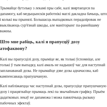
Трымайце бутэльку з лекамі пры сабе, калі звяртаецеся па
дапамогу, каб медыцынскія работнікі маглі дакладна бачыць, што
і колькі вы прынялі. Большасць выпадковых перадазіровак не
выклікаюць сур'ёзнай шкоды, але маніторынг па-ранейшаму
важны.
Што мне рабіць, калі я прапусціў дозу
атофаквону?
Калі вы прапусцілі дозу, прыміце яе, як толькі ўспомніце, але
толькі ў тым выпадку, калі амаль не надышоў час для наступнай
запланаванай дозы. Не прымайце дзве дозы адначасова, каб
кампенсаваць прапушчаную.
Калі набліжаецца час наступнай дозы, прапусціце прапушчаную
дозу і працягвайце прымаць лекі па звычайным графіку. Прыём
дадатковых лекаў не дапаможа і можа павялічыць рызыку
пабочных эфектаў.