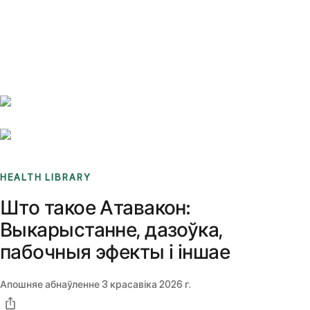
Benchmarks
Stories
FAQ
Sign up / Log in
HEALTH LIBRARY
Што такое Атавакон:
Выкарыстанне, дазоўка,
пабочныя эфекты і іншае
Апошняе абнаўленне
3 красавіка 2026 г.