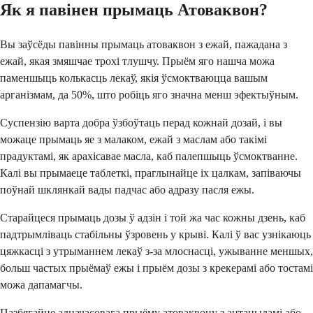
Як я павінен прымаць Атоваквон?
Вы заўсёды павінны прымаць атоваквон з ежай, пажадана з
ежай, якая змяшчае трохі тлушчу. Прыём яго нашча можа
паменшыць колькасць лекаў, якія ўсмоктваюцца вашым
арганізмам, да 50%, што робіць яго значна менш эфектыўным.
Суспензію варта добра ўзбоўтаць перад кожнай дозай, і вы
можаце прымаць яе з малаком, ежай з маслам або такімі
прадуктамі, як арахісавае масла, каб палепшыць ўсмоктванне.
Калі вы прымаеце таблеткі, праглынайце іх цалкам, запіваючы
поўнай шклянкай вады падчас або адразу пасля ежы.
Старайцеся прымаць дозы ў адзін і той жа час кожны дзень, каб
падтрымліваць стабільны ўзровень у крыві. Калі ў вас узнікаюць
цяжкасці з утрыманнем лекаў з-за млоснасці, ужыванне меншых,
больш частых прыёмаў ежы і прыём дозы з крекерамі або тостамі
можа дапамагчы.
Пазбягайце адначасовага прыёму атоваквону з антацыдамі або