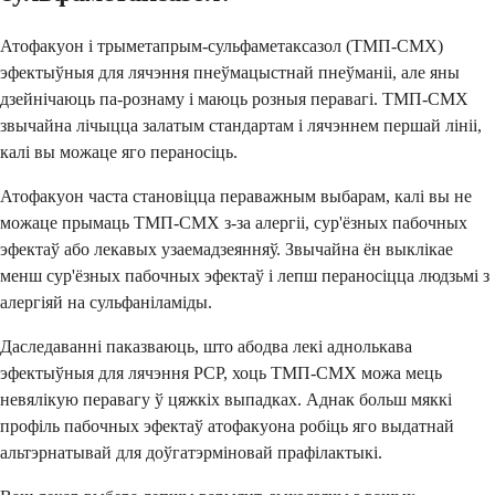
Атофакуон і трыметaпрым-сульфаметаксазол (ТМП-СМХ)
эфектыўныя для лячэння пнеўмацыстнай пнеўманіі, але яны
дзейнічаюць па-рознаму і маюць розныя перавагі. ТМП-СМХ
звычайна лічыцца залатым стандартам і лячэннем першай лініі,
калі вы можаце яго пераносіць.
Атофакуон часта становіцца пераважным выбарам, калі вы не
можаце прымаць ТМП-СМХ з-за алергіі, сур'ёзных пабочных
эфектаў або лекавых узаемадзеянняў. Звычайна ён выклікае
менш сур'ёзных пабочных эфектаў і лепш пераносіцца людзьмі з
алергіяй на сульфаніламіды.
Даследаванні паказваюць, што абодва лекі аднолькава
эфектыўныя для лячэння PCP, хоць ТМП-СМХ можа мець
невялікую перавагу ў цяжкіх выпадках. Аднак больш мяккі
профіль пабочных эфектаў атофакуона робіць яго выдатнай
альтэрнатывай для доўгатэрміновай прафілактыкі.