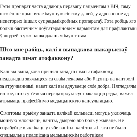
Гэты прэпарат часта аддаюць перавагу пацыентам з ВІЧ, таму
што ён не прыгнятае імунную сістэму далей, у адрозненне ад
некаторых іншых супрацьмікробных прэпаратаў. Гэта робіць яго
больш бяспечным доўгатэрміновым варыянтам для прафілактыкі
ў людзей з ужо пашкоджаным імунітэтам.
Што мне рабіць, калі я выпадкова выкарыстаў
занадта шмат атофаквону?
Калі вы выпадкова прынялі занадта шмат атофаквону,
неадкладна звяжыцеся са сваім лекарам або ў цэнтр па кантролі
за атручваннямі, нават калі вы адчуваеце сябе добра. Нягледзячы
на тое, што сур'ёзныя перадазіроўкі сустракаюцца рэдка, важна
атрымаць прафесійную медыцынскую кансультацыю.
Сімптомы прыёму занадта вялікай колькасці могуць уключаць
моцную млоснасць, ваніты, дыярэю або боль у жываце. Не
спрабуйце выклікаць у сябе ваніты, калі толькі гэта не было
спецыяльна прадпісана медыцынскім работнікам.