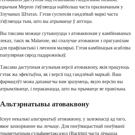
прычым Mepron з'яўляецца найбольш часта прызначаным у
Злучаных Штатах. Гэтая суспензія гандлёвай маркі часта
з'яўляецца тым, што вы атрымаеце ў аптэцы.
Вы таксама можаце сутыкнуцца з атоваквонам у камбінаваных
леках, такіх як Malarone, які спалучае атоваквон з прагуанілам
для прафілактыкі і лячэння малярыі. Гэтая камбінацыя асабліва
папулярная сярод падарожнікаў.
Таксама даступныя агульныя версіі атоваквону, якія працуюць
гэтак жа эфектыўна, як і версіі пад гандлёвай маркай. Ваш
фармацэўт можа дапамагчы вам зразумець, якую версію вы
атрымліваеце, і пераканацца, што вы прымаеце яе правільна.
Альтэрнатывы атоваквону
Існуе некалькі альтэрнатыў атоваквону, у залежнасці ад таго,
якое захворванне вы лечыце. Для пнеўмацыстнай пнеўманіі
трыметыпрым-сульфаметаксазол (Bactrim) часта лічыцца