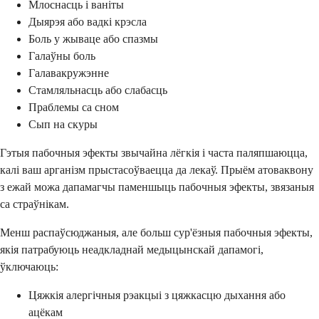
Млоснасць і ваніты
Дыярэя або вадкі крэсла
Боль у жываце або спазмы
Галаўны боль
Галавакружэнне
Стамляльнасць або слабасць
Праблемы са сном
Сып на скуры
Гэтыя пабочныя эфекты звычайна лёгкія і часта паляпшаюцца,
калі ваш арганізм прыстасоўваецца да лекаў. Прыём атоваквону
з ежай можа дапамагчы паменшыць пабочныя эфекты, звязаныя
са страўнікам.
Менш распаўсюджаныя, але больш сур'ёзныя пабочныя эфекты,
якія патрабуюць неадкладнай медыцынскай дапамогі,
ўключаюць:
Цяжкія алергічныя рэакцыі з цяжкасцю дыхання або
ацёкам