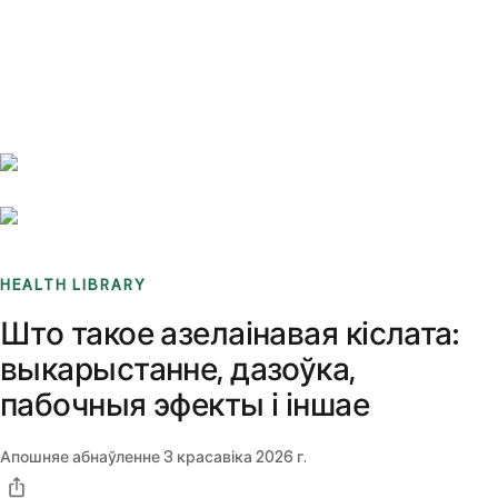
Benchmarks
Stories
FAQ
Sign up / Log in
HEALTH LIBRARY
Што такое азелаінавая кіслата:
выкарыстанне, дазоўка,
пабочныя эфекты і іншае
Апошняе абнаўленне
3 красавіка 2026 г.