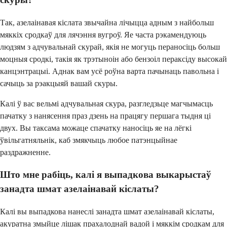
Так, азелаінавая кіслата звычайна лічыцца адным з найбольш
мяккіх сродкаў для лячэння вугроў. Яе часта рэкамендуюць
людзям з адчувальнай скурай, якія не могуць пераносіць больш
моцныя сродкі, такія як трэтыноін або бензоіл пераксіду высокай
канцэнтрацыі. Аднак вам усё роўна варта пачынаць павольна і
сачыць за рэакцыяй вашай скуры.
Калі ў вас вельмі адчувальная скура, разгледзьце магчымасць
пачатку з нанясення праз дзень на працягу першага тыдня ці
двух. Вы таксама можаце спачатку наносіць яе на лёгкі
ўвільгатняльнік, каб змякчыць любое патэнцыйнае
раздражненне.
Што мне рабіць, калі я выпадкова выкарыстаў
занадта шмат азелаінавай кіслаты?
Калі вы выпадкова нанеслі занадта шмат азелаінавай кіслаты,
акуратна змыйце лішак прахалоднай вадой і мяккім сродкам для