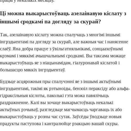
працягу некалькіх месяцаў.
Ці можна выкарыстоўваць азелаінавую кіслату з
іншымі сродкамі па догляду за скурай?
Так, азелаінавую кіслату можна спалучаць з многімі іншымі
інгрэдыентамі па догляду за скурай, але важныя час і нанясенне
слаёў. Яна добра працуе з ўвільгатняльнікамі, сонцаахоўнымі
крэмамі і мяккімі ачышчальнымі сродкамі. Вы таксама можаце
выкарыстоўваць яе з ніацынамідам, гіалуронавай кіслатой і
большасцю мяккіх інгрэдыентаў.
Будзьце асцярожныя пры спалучэнні яе з іншымі актыўнымі
інгрэдыентамі, такімі як рэтыноіды, бензоіл пераксіду або альфа-
гідраксільныя кіслоты, паколькі гэта можа павялічыць
раздражненне. Калі вы хочаце выкарыстоўваць некалькі
актыўных рэчываў, разгледзьце магчымасць чаргаваць іх або
выкарыстоўваць у розны час сутак. Заўсёды ўводзьце новыя
прадукты паступова і кантралюйце рэакцыю вашай скуры.