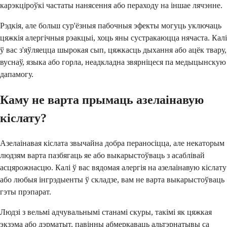
карэкціроўкі частаты нанясення або пераходу на іншае лячэнне.
Рэдкія, але больш сур'ёзныя пабочныя эфекты могуць уключаць
цяжкія алергічныя рэакцыі, хоць яны сустракаюцца нячаста. Калі
ў вас з'яўляецца шырокая сып, цяжкасць дыхання або ацёк твару,
вуснаў, языка або горла, неадкладна звярніцеся па медыцынскую
дапамогу.
Каму не варта прымаць азелаінавую
кіслату?
Азелаінавая кіслата звычайна добра пераносіцца, але некаторым
людзям варта пазбягаць яе або выкарыстоўваць з асаблівай
асцярожнасцю. Калі ў вас вядомая алергія на азелаінавую кіслату
або любыя інгрэдыенты ў складзе, вам не варта выкарыстоўваць
гэты прэпарат.
Людзі з вельмі адчувальнымі станамі скуры, такімі як цяжкая
экзэма або дэрматыт, павінны абмеркаваць альтэрнатывы са