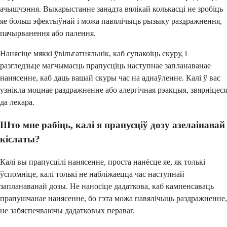
ачышчэння. Выкарыстанне занадта вялікай колькасці не зробіць
яе больш эфектыўнай і можа павялічыць рызыку раздражнення,
пачырванення або палення.
Нанясіце мяккі ўвільгатняльнік, каб супакоіць скуру, і
разгледзьце магчымасць прапусціць наступнае запланаванае
нанясенне, каб даць вашай скуры час на аднаўленне. Калі ў вас
узнікла моцнае раздражненне або алергічная рэакцыя, звярніцеся
да лекара.
Што мне рабіць, калі я прапусціў дозу азелаінавай
кіслаты?
Калі вы прапусцілі нанясенне, проста нанёсце яе, як толькі
ўспомніце, калі толькі не набліжаецца час наступнай
запланаванай дозы. Не наносіце дадаткова, каб кампенсаваць
прапушчанае нанясенне, бо гэта можа павялічыць раздражненне,
не забяспечваючы дадатковых пераваг.