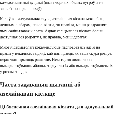
камедональнымі вуграмі (шмат чорных і белых вугроў, а не
запалёных прышчыкаў).
Калі ў вас адчувальная скура, азелаінавая кіслата можа быць
лепшым выбарам, паколькі яна, як правіла, менш раздражняе,
чым саліцылавая кіслата. Аднак саліцылавая кіслата больш
даступная без рэцэпту і, як правіла, менш дарагая.
Многія дэрматолагі рэкамендуюць паспрабаваць адзін на
працягу некалькіх тыдняў, каб паглядзець, як ваша скура рэагуе,
перш чым прыняць рашэнне. Некаторыя людзі нават
выкарыстоўваюць абодва, чаргуючы іх або выкарыстоўваючы іх
у розны час дня.
Часта задаваныя пытанні аб
азелаінавай кіслаце
Ці бяспечная азелаінавая кіслата для адчувальнай
скуры?