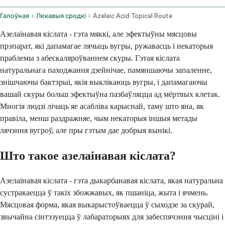
Галоўная
Лекавыя сродкі
Azelaic Acid Topical Route
Азелаінавая кіслата - гэта мяккі, але эфектыўны мясцовы
прэпарат, які дапамагае лячыць вугры, ружавасць і некаторыя
праблемы з абескаляроўваннем скуры. Гэтая кіслата
натуральнага паходжання дзейнічае, памяншаючы запаленне,
знішчаючы бактэрыі, якія выклікаюць вугры, і дапамагаючы
вашай скуры больш эфектыўна пазбаўляцца ад мёртвых клетак.
Многія людзі лічаць яе асабліва карыснай, таму што яна, як
правіла, менш раздражняе, чым некаторыя іншыя метады
лячэння вугроў, але пры гэтым дае добрыя вынікі.
Што такое азелаінавая кіслата?
Азелаінавая кіслата - гэта дыкарбанавая кіслата, якая натуральна
сустракаецца ў такіх збожжавых, як пшаніца, жыта і ячмень.
Мясцовая форма, якая выкарыстоўваецца ў сыходзе за скурай,
звычайна сінтэзуецца ў лабараторыях для забеспячэння чысціні і