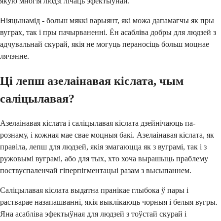
якую многія людзі лічаць эфектыўнай.
Ніяцынамід - больш мяккі варыянт, які можа дапамагчы як пры
вуграх, так і пры пачырваненні. Ён асабліва добры для людзей з
адчувальнай скурай, якія не могуць пераносіць больш моцнае
лячэнне.
Ці лепш азелаінавая кіслата, чым
саліцылавая?
Азелаінавая кіслата і саліцылавая кіслата дзейнічаюць па-
рознаму, і кожная мае свае моцныя бакі. Азелаінавая кіслата, як
правіла, лепш для людзей, якія змагаюцца як з вуграмі, так і з
ружовымі вуграмі, або для тых, хто хоча вырашыць праблему
поствуспаленчай гіперпігментацыі разам з высыпаннем.
Саліцылавая кіслата выдатна пранікае глыбока ў пары і
растварае назапашванні, якія выклікаюць чорныя і белыя вугры.
Яна асабліва эфектыўная для людзей з тоўстай скурай і