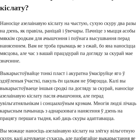
кіслату?
Наносіце азелаінавую кіслату на чыстую, сухую скуру два разы
на дзень, як правіла, раніцай і ўвечары. Пачніце з мыцця асобы
мяккім сродкам для ачышчэння і поўнага высушвання перад
нанясеннем. Вам не трэба прымаць яе з ежай, бо яна наносіцца
мясцова, але час з вашай працэдурай па догляду за скурай мае
значэнне.
Выкарыстоўвайце тонкі пласт і акуратна ўмасіруйце яго ў
здзіўленыя ўчасткі, пакуль ён цалкам не ўбярэцца. Калі вы
выкарыстоўваеце іншыя сродкі па догляду за скурай, наносіце
азелаінавую кіслату пасля ачышчэння, але перад
увільгатняльнікам і сонцаахоўным крэмам. Многія людзі лічаць
карысным пачынаць з аднаразовага нанясення ў дзень на
працягу першага тыдня, каб даць скуры адаптавацца.
Вы можаце наносіць азелаінавую кіслату на злёгку вільготную
скуру, калі адчуваеце сухасць, але пазбягайце выкарыстання яе