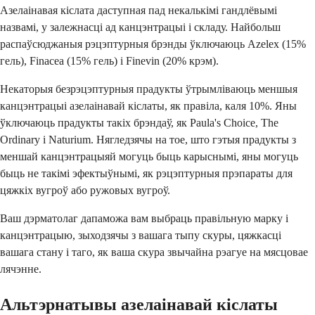
Азелаінавая кіслата даступная пад некалькімі гандлёвымі
назвамі, у залежнасці ад канцэнтрацыі і складу. Найбольш
распаўсюджаныя рэцэптурныя брэнды ўключаюць Azelex (15%
гель), Finacea (15% гель) і Finevin (20% крэм).
Некаторыя безрэцэптурныя прадукты ўтрымліваюць меншыя
канцэнтрацыі азелаінавай кіслаты, як правіла, каля 10%. Яны
ўключаюць прадукты такіх брэндаў, як Paula's Choice, The
Ordinary і Naturium. Нягледзячы на тое, што гэтыя прадукты з
меншай канцэнтрацыяй могуць быць карыснымі, яны могуць
быць не такімі эфектыўнымі, як рэцэптурныя прэпараты для
цяжкіх вугроў або ружовых вугроў.
Ваш дэрматолаг дапаможа вам выбраць правільную марку і
канцэнтрацыю, зыходзячы з вашага тыпу скуры, цяжкасці
вашага стану і таго, як ваша скура звычайна рэагуе на мясцовае
лячэнне.
Альтэрнатывы азелаінавай кіслаты