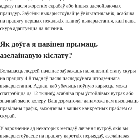
адразу пасля жорсткіх скрабаў або іншых адслойваючых
працэдур. Заўсёды выкарыстоўвайце ўвільгатняльнік, асабліва
на працягу першых некалькіх тыдняў выкарыстання, калі ваша
скура адаптуецца да лячэння.
Як доўга я павінен прымаць
азелаінавую кіслату?
Большасць людзей пачынае заўважаць паляпшэнні стану скуры
на працягу 4-8 тыдняў пасля паслядоўнага штодзённага
выкарыстання. Аднак, каб убачыць поўную карысць, можа
спатрэбіцца да 12 тыдняў, асабліва пры ўстойлівых вуграх або
значнай змене колеру. Ваш дэрматолаг дапаможа вам вызначыць
правільны графік, зыходзячы з вашых канкрэтных праблем са
скурай.
У адрозненне ад некаторых метадаў лячэння вугроў, якія вы
выкарыстоўваеце на працягу кароткіх перыядаў, азелаінавая