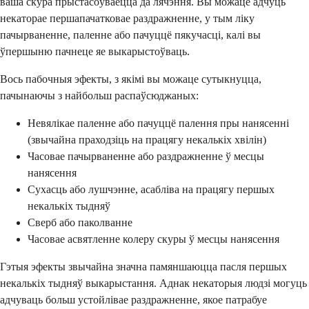
ваша скура прыстасоўваецца да лячэння. Вы можаце адчуць
некаторае першапачатковае раздражненне, у тым ліку
пачырваненне, паленне або пачуццё пякучасці, калі вы
ўпершыню пачнеце яе выкарыстоўваць.
Вось пабочныя эфекты, з якімі вы можаце сутыкнуцца,
пачынаючы з найбольш распаўсюджаных:
Невялікае паленне або пачуццё палення пры нанясенні
(звычайна праходзіць на працягу некалькіх хвілін)
Часовае пачырваненне або раздражненне ў месцы
нанясення
Сухасць або лушчэнне, асабліва на працягу першых
некалькіх тыдняў
Сверб або паколванне
Часовае асвятленне колеру скуры ў месцы нанясення
Гэтыя эфекты звычайна значна памяншаюцца пасля першых
некалькіх тыдняў выкарыстання. Аднак некаторыя людзі могуць
адчуваць больш устойлівае раздражненне, якое патрабуе