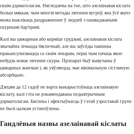
сваім дэрматолагам. Нягледзячы на тое, што азелаінавая кіслата
больш мяккая, чым многія метады лячэння вугроў, яна ўсё яшчэ
можа выклікаць раздражненне ў людзей з пашкоджанымі
скурнымі бар'ерамі.
Калі вы цяжарныя або корміце грудзьмі, азелаінавая кіслата
звычайна лічыцца бяспечнай, але вы заўсёды павінны
пракансультавацца са сваім лекарам, перш чым пачаць якое-
небудзь новае лячэнне скуры. Прэпарат быў вывучаны ў
цяжарных жанчын і, як уяўляецца, мае мінімальную сістэмную
абсорбцыю.
Дзецям да 12 гадоў не варта выкарыстоўваць азелаінавую
кіслату, калі гэта не рэкамендавана педыятрычным
дэрматолагам. Бяспека і эфектыўнасць ў гэтай узроставай групе
не былі цалкам устаноўлены.
Гандлёвыя назвы азелаінавай кіслаты