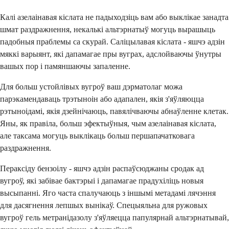
Калі азелаінавая кіслата не падыходзіць вам або выклікае занадта
шмат раздражнення, некалькі альтэрнатыў могуць вырашыць
падобныя праблемы са скурай. Саліцылавая кіслата - яшчэ адзін
мяккі варыянт, які дапамагае пры вуграх, адслойваючы ўнутры
вашых пор і памяншаючы запаленне.
Для больш устойлівых вугроў ваш дэрматолаг можа
парэкамендаваць трэтыноін або адапален, якія з'яўляюцца
рэтыноідамі, якія дзейнічаюць, павялічваючы абнаўленне клетак.
Яны, як правіла, больш эфектыўныя, чым азелаінавая кіслата,
але таксама могуць выклікаць больш першапачатковага
раздражнення.
Пераксіду бензоілу - яшчэ адзін распаўсюджаны сродак ад
вугроў, які забівае бактэрыі і дапамагае прадухіліць новыя
высыпанні. Яго часта спалучаюць з іншымі метадамі лячэння
для дасягнення лепшых вынікаў. Спецыяльна для ружовых
вугроў гель метранідазолу з'яўляецца папулярнай альтэрнатывай,