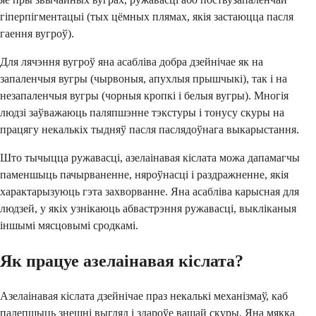
гіперпігментацыі (тых цёмных плямах, якія застаюцца пасля
гаення вугроў).
Для лячэння вугроў яна асабліва добра дзейнічае як на
запаленчыя вугры (чырвоныя, апухлыя прышчыкі), так і на
незапаленчыя вугры (чорныя кропкі і белыя вугры). Многія
людзі заўважаюць паляпшэнне тэкстуры і тонусу скуры на
працягу некалькіх тыдняў пасля паслядоўнага выкарыстання.
Што тычыцца ружавасці, азелаінавая кіслата можа дапамагчы
паменшыць пачырваненне, няроўнасці і раздражненне, якія
характарызуюць гэта захворванне. Яна асабліва карысная для
людзей, у якіх узнікаюць абвастрэння ружавасці, выкліканыя
іншымі мясцовымі сродкамі.
Як працуе азелаінавая кіслата?
Азелаінавая кіслата дзейнічае праз некалькі механізмаў, каб
палепшыць знешні выгляд і здароўе вашай скуры. Яна мякка