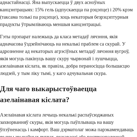
аднастайнасці. Яна выпускаецца ў двух асноўных
канцэнтрацыях: 15% гель (адпускаецца па рэцэпце) і 20% крэм
(таксама толькі па рэцэпце), хоць некаторыя безрэцэптурныя
прадукты ўтрымліваюць меншыя канцэнтрацыі.
Гэты прэпарат належыць да класа метадаў лячэння, якія
адначасова ўздзейнічаюць на некалькі праблем са скурай. У
адрозненне ад некаторых агрэсіўных метадаў лячэння вугроў,
якія могуць пакінуць вашу скуру чырвонай і лушчыцца,
азелаінавая кіслата, як правіла, добра пераносіцца большасцю
людзей, у тым ліку тымі, у каго адчувальная скура.
Для чаго выкарыстоўваецца
азелаінавая кіслата?
Азелаінавая кіслата лечыць некалькі распаўсюджаных
захворванняў скуры, якія могуць паўплываць на вашу
ўпэўненасць і камфорт. Ваш дэрматолаг можа парэкамендаваць
яе пры звычайных вуграх, ружавасці або поствузапаленчай