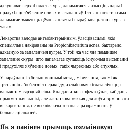
адлушчвае верхні пласт скуры, дапамагаючы ачысціць пары і
прадухіліць з'яўленне новых высыпанняў. Гэты працэс таксама
дапамагае змякчыць цёмныя плямы і выраўнаваць тон скуры з
часам.
Лекарства валодае антыбактэрыйнымі ўласцівасцямі, якія
спецыяльна накіраваны на Propionibacterium acnes, бактэрыю,
адказную за запаленчыя вугры. У той жа час яна памяншае
запаленне скуры, што дапамагае супакоіць існуючыя высыпанні
і прадухіляе з'яўленне новых, такіх чырвоных або апухлых.
У параўнанні з больш моцнымі метадамі лячэння, такімі як
трэтыноін або бензоіл пераксіду, азелаінавая кіслата лічыцца
варыянтам сярэдняй сілы. Яна дастаткова эфектыўная, каб даць
прыкметныя вынікі, але дастаткова мяккая для доўгатэрміновага
выкарыстання, не выклікаючы значнага раздражнення ў
большасці людзей.
Як я павінен прымаць азелаінавую