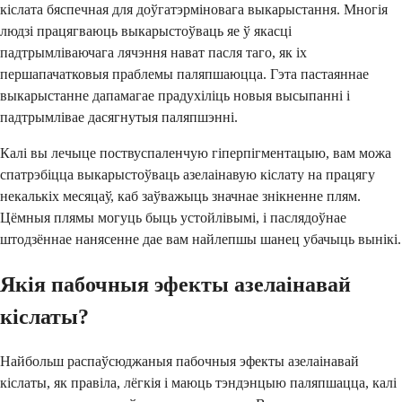
кіслата бяспечная для доўгатэрміновага выкарыстання. Многія
людзі працягваюць выкарыстоўваць яе ў якасці
падтрымліваючага лячэння нават пасля таго, як іх
першапачатковыя праблемы паляпшаюцца. Гэта пастаяннае
выкарыстанне дапамагае прадухіліць новыя высыпанні і
падтрымлівае дасягнутыя паляпшэнні.
Калі вы лечыце поствуспаленчую гіперпігментацыю, вам можа
спатрэбіцца выкарыстоўваць азелаінавую кіслату на працягу
некалькіх месяцаў, каб заўважыць значнае знікненне плям.
Цёмныя плямы могуць быць устойлівымі, і паслядоўнае
штодзённае нанясенне дае вам найлепшы шанец убачыць вынікі.
Якія пабочныя эфекты азелаінавай
кіслаты?
Найбольш распаўсюджаныя пабочныя эфекты азелаінавай
кіслаты, як правіла, лёгкія і маюць тэндэнцыю паляпшацца, калі