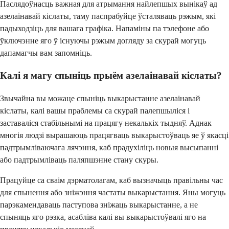
Паслядоўнасць важная для атрымання найлепшых вынікаў ад
азелаінавай кіслаты, таму паспрабуйце ўсталяваць рэжым, які
падыходзіць для вашага графіка. Напаміны па тэлефоне або
ўключэнне яго ў існуючы рэжым догляду за скурай могуць
дапамагчы вам запомніць.
Калі я магу спыніць прыём азелаінавай кіслаты?
Звычайна вы можаце спыніць выкарыстанне азелаінавай
кіслаты, калі вашы праблемы са скурай палепшыліся і
заставаліся стабільнымі на працягу некалькіх тыдняў. Аднак
многія людзі вырашаюць працягваць выкарыстоўваць яе ў якасці
падтрымліваючага лячэння, каб прадухіліць новыя высыпанні
або падтрымліваць паляпшэнне стану скуры.
Працуйце са сваім дэрматолагам, каб вызначыць правільны час
для спынення або зніжэння частаты выкарыстання. Яны могуць
парэкамендаваць паступова зніжаць выкарыстанне, а не
спыняць яго рэзка, асабліва калі вы выкарыстоўвалі яго на