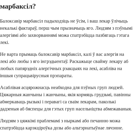
марбаксіл?
Балоксавір марбаксіл падыходзіць не ўсім, і ваш лекар ўлічыць
некалькі фактараў, перш чым прызначыць яго. Людзям з пэўнымі
алергіямі або захворваннямі можа спатрэбіцца пазбягаць гэтага
лекі.
Не варта прымаць балоксавір марбаксіл, калі ў вас алергія на
лекі або любы з яго інгрэдыентаў. Раскажыце свайму лекару аб
любых папярэдніх алергічных рэакцыях на лекі, асабліва на
іншыя супрацьвірусныя прэпараты.
Асаблівая асцярожнасць неабходна для пэўных груп людзей.
Цяжарныя жанчыны і жанчыны, якія кормяць грудзьмі, павінны
абмеркаваць рызыкі і перавагі са сваім лекарам, паколькі
дадзеныя аб бяспецы для гэтых груп насельніцтва абмежаваныя.
Людзям з цяжкімі праблемамі з ныркамі або печанню можа
спатрэбіцца карэкціроўка дозы або альтэрнатыўнае лячэнне.