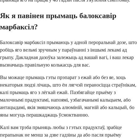
Як я павінен прымаць балоксавір
марбаксіл?
Балоксавір марбаксіл прымаюць у адной пероральнай дозе, што
робіць яго вельмі зручным у параўнанні з іншымі лекамі ад
грыпу. Дакладная дазоўка залежыць ад вашай вагі, і ваш лекар
вызначыць правільную колькасць для вас.
Вы можаце прымаць гэты прэпарат з ежай або без яе, хоць
некаторыя людзі лічаць, што ён лягчэй пераносіцца страўнікам,
калі прымаць яго з лёгкай ежай. Пазбягайце прыёму з
малочнымі прадуктамі, напоямі, узбагачанымі кальцыем, або
антацыдамі, якія змяшчаюць алюміній, магній або кальцый, бо
яны могуць перашкаджаць ўсмоктванню.
Калі вам трэба прыняць любы з гэтых прадуктаў, зрабіце
перапынак не менш за дзве гадзіны да або пасля прыёму