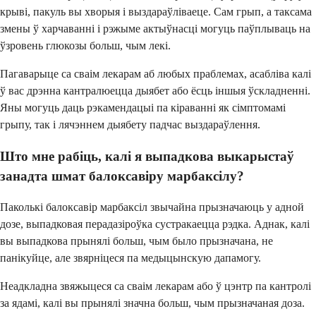
крыві, пакуль вы хворыя і выздараўліваеце. Сам грып, а таксама
змены ў харчаванні і рэжыме актыўнасці могуць паўплываць на
ўзровень глюкозы больш, чым лекі.
Пагаварыце са сваім лекарам аб любых праблемах, асабліва калі
ў вас дрэнна кантралюецца дыябет або ёсць іншыя ўскладненні.
Яны могуць даць рэкамендацыі па кіраванні як сімптомамі
грыпу, так і лячэннем дыябету падчас выздараўлення.
Што мне рабіць, калі я выпадкова выкарыстаў
занадта шмат балоксавіру марбаксілу?
Паколькі балоксавір марбаксіл звычайна прызначаюць у адной
дозе, выпадковая перадазіроўка сустракаецца рэдка. Аднак, калі
вы выпадкова прынялі больш, чым было прызначана, не
панікуйце, але звярніцеся па медыцынскую дапамогу.
Неадкладна звяжыцеся са сваім лекарам або ў цэнтр па кантролі
за ядамі, калі вы прынялі значна больш, чым прызначаная доза.