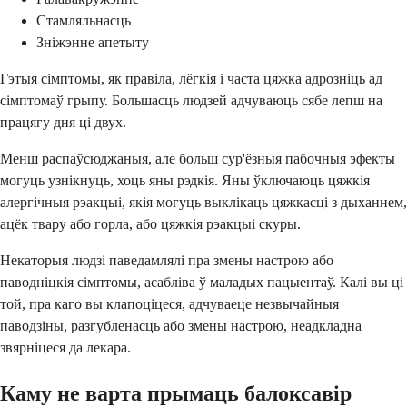
Стамляльнасць
Зніжэнне апетыту
Гэтыя сімптомы, як правіла, лёгкія і часта цяжка адрозніць ад
сімптомаў грыпу. Большасць людзей адчуваюць сябе лепш на
працягу дня ці двух.
Менш распаўсюджаныя, але больш сур'ёзныя пабочныя эфекты
могуць узнікнуць, хоць яны рэдкія. Яны ўключаюць цяжкія
алергічныя рэакцыі, якія могуць выклікаць цяжкасці з дыханнем,
ацёк твару або горла, або цяжкія рэакцыі скуры.
Некаторыя людзі паведамлялі пра змены настрою або
паводніцкія сімптомы, асабліва ў маладых пацыентаў. Калі вы ці
той, пра каго вы клапоціцеся, адчуваеце незвычайныя
паводзіны, разгубленасць або змены настрою, неадкладна
звярніцеся да лекара.
Каму не варта прымаць балоксавір