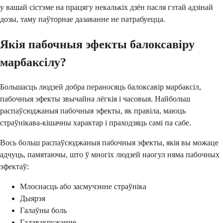
у вашай сістэме на працягу некалькіх дзён пасля гэтай адзінай
дозы, таму паўторнае дазаванне не патрабуецца.
Якія пабочныя эфекты балоксавіру
марбаксілу?
Большасць людзей добра пераносяць балоксавір марбаксіл,
пабочныя эфекты звычайна лёгкія і часовыя. Найбольш
распаўсюджаныя пабочныя эфекты, як правіла, маюць
страўнікава-кішачны характар і праходзяць самі па сабе.
Вось больш распаўсюджаныя пабочныя эфекты, якія вы можаце
адчуць, памятаючы, што ў многіх людзей наогул няма пабочных
эфектаў:
Млоснасць або засмучэнне страўніка
Дыярэя
Галаўны боль
Галавакружэнне