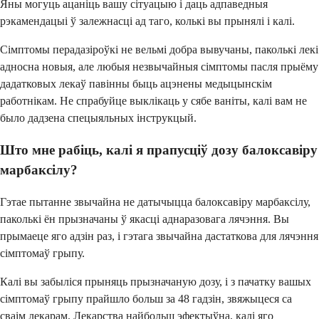
Яны могуць ацаніць вашу сітуацыю і даць адпаведныя
рэкамендацыі ў залежнасці ад таго, колькі вы прынялі і калі.
Сімптомы перадазіроўкі не вельмі добра вывучаны, паколькі лекі
адносна новыя, але любыя незвычайныя сімптомы пасля прыёму
дадатковых лекаў павінны быць ацэнены медыцынскім
работнікам. Не спрабуйце выклікаць у сябе ваніты, калі вам не
было дадзена спецыяльных інструкцый.
Што мне рабіць, калі я прапусціў дозу балоксавіру
марбаксілу?
Гэтае пытанне звычайна не датычыцца балоксавіру марбаксілу,
паколькі ён прызначаны ў якасці аднаразовага лячэння. Вы
прымаеце яго адзін раз, і гэтага звычайна дастаткова для лячэння
сімптомаў грыпу.
Калі вы забыліся прыняць прызначаную дозу, і з пачатку вашых
сімптомаў грыпу прайшло больш за 48 гадзін, звяжыцеся са
сваім лекарам. Лекарства найбольш эфектыўна, калі яго