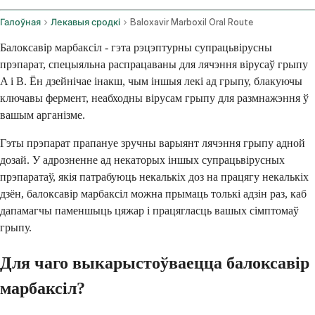
Галоўная
Лекавыя сродкі
Baloxavir Marboxil Oral Route
Балоксавір марбаксіл - гэта рэцэптурны супрацьвірусны
прэпарат, спецыяльна распрацаваны для лячэння вірусаў грыпу
A і B. Ён дзейнічае інакш, чым іншыя лекі ад грыпу, блакуючы
ключавы фермент, неабходны вірусам грыпу для размнажэння ў
вашым арганізме.
Гэты прэпарат прапануе зручны варыянт лячэння грыпу адной
дозай. У адрозненне ад некаторых іншых супрацьвірусных
прэпаратаў, якія патрабуюць некалькіх доз на працягу некалькіх
дзён, балоксавір марбаксіл можна прымаць толькі адзін раз, каб
дапамагчы паменшыць цяжар і працягласць вашых сімптомаў
грыпу.
Для чаго выкарыстоўваецца балоксавір
марбаксіл?