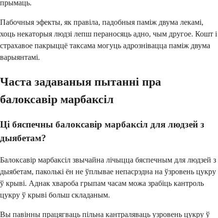
прымаць.
Пабочныя эфекты, як правіла, падобныя паміж двума лекамі,
хоць некаторыя людзі лепш пераносяць адно, чым другое. Кошт і
страхавое пакрыццё таксама могуць адрознівацца паміж двума
варыянтамі.
Часта задаваныя пытанні пра
балоксавір марбаксіл
Ці бяспечны балоксавір марбаксіл для людзей з
дыябетам?
Балоксавір марбаксіл звычайна лічыцца бяспечным для людзей з
дыябетам, паколькі ён не ўплывае непасрэдна на ўзровень цукру
ў крыві. Аднак хвароба грыпам часам можа зрабіць кантроль
цукру ў крыві больш складаным.
Вы павінны працягваць пільна кантраляваць узровень цукру ў