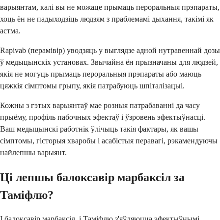
варыянтам, калі вы не можаце прымаць пероральныя прэпараты,
хоць ён не падыходзіць людзям з праблемамі дыхання, такімі як
астма.
Rapivab (перамівір) уводзяць у выглядзе адной нутравеннай дозы
ў медыцынскіх установах. Звычайна ён прызначаны для людзей,
якія не могуць прымаць пероральныя прэпараты або маюць
цяжкія сімптомы грыпу, якія патрабуюць шпіталізацыі.
Кожны з гэтых варыянтаў мае розныя патрабаванні да часу
прыёму, профіль пабочных эфектаў і ўзровень эфектыўнасці.
Ваш медыцынскі работнік ўлічыць такія фактары, як вашы
сімптомы, гісторыя хваробы і асабістыя перавагі, рэкамендуючы
найлепшы варыянт.
Ці лепшы балоксавір марбаксіл за
Таміфлю?
І балоксавір марбаксіл, і Таміфлю з'яўляюцца эфектыўнымі