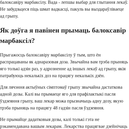
балоксавіру марбаксілу. Вада - лепшы выбар для глытання лекаў.
Не забудзьцеся піць шмат вадкасці, пакуль вы выздараўліваеце
ад грыпу.
Як доўга я павінен прымаць балоксавір
марбаксіл?
Прыгажосць балоксавіру марбаксілу ў тым, што ён
распрацаваны як аднаразовая доза. Звычайна вам трэба прыняць
яго толькі адзін раз, у адрозненне ад іншых лекаў ад грыпу, якія
патрабуюць некалькіх доз на працягу некалькіх дзён.
Для лячэння актыўных сімптомаў грыпу звычайна дастаткова
адной дозы. Калі вы прымаеце яго для прафілактыкі пасля
ўздзеяння грыпу, ваш лекар можа прызначыць адну дозу, якую
трэба прыняць на працягу 48 гадзін пасля ўздзеяння.
Не прымайце дадатковыя дозы, калі толькі гэта не
рэкамендавана вашым лекарам. Лекарства працягвае дзейнічаць