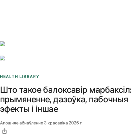
Benchmarks
Stories
FAQ
Sign up / Log in
HEALTH LIBRARY
Што такое балоксавір марбаксіл:
прымяненне, дазоўка, пабочныя
эфекты і іншае
Апошняе абнаўленне
3 красавіка 2026 г.