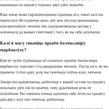
прымаюць на працягу першых двух дзён хваробы.
Ваш лекар можа парэкамендаваць прыняць яго, нават калі вы
прапусцілі 48-гадзіннае акно, або яны могуць прапанаваць
альтэрнатыўнае лячэнне або падтрымліваючы догляд у
залежнасці ад вашых сімптомаў і таго, як вы сябе адчуваеце.
Калі я магу спыніць прыём балоксавіру
марбаксілу?
Вам не трэба турбавацца аб спыненні прыёму балоксавіру
марбаксілу, паколькі гэта аднаразовае лячэнне. Пасля таго, як вы
прымеце гэтую адну дозу, вы скончыце поўны курс лячэння.
Лекарства працягваюць дзейнічаць у вашай сістэме на працягу
некалькіх дзён пасля прыёму, таму дадатковыя дозы не
патрэбныя. Вы павінны пачаць адчуваць сябе лепш на працягу
дня-двух, калі лекі пачнуць дзейнічаць.