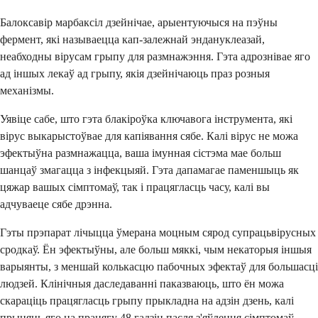
Балоксавір марбаксіл дзейнічае, арыентуючыся на пэўны
фермент, які называецца кап-залежнай эндануклеазай,
неабходны вірусам грыпу для размнажэння. Гэта адрознівае яго
ад іншых лекаў ад грыпу, якія дзейнічаюць праз розныя
механізмы.
Уявіце сабе, што гэта блакіроўка ключавога інструмента, які
вірус выкарыстоўвае для капіявання сябе. Калі вірус не можа
эфектыўна размнажацца, ваша імунная сістэма мае больш
шанцаў змагацца з інфекцыяй. Гэта дапамагае паменшыць як
цяжар вашых сімптомаў, так і працягласць часу, калі вы
адчуваеце сябе дрэнна.
Гэты прэпарат лічыцца ўмерана моцным сярод супрацьвірусных
сродкаў. Ён эфектыўны, але больш мяккі, чым некаторыя іншыя
варыянты, з меншай колькасцю пабочных эфектаў для большасці
людзей. Клінічныя даследаванні паказваюць, што ён можа
скараціць працягласць грыпу прыкладна на адзін дзень, калі
прыняць яго на працягу 48 гадзін пасля з'яўлення сімптомаў.