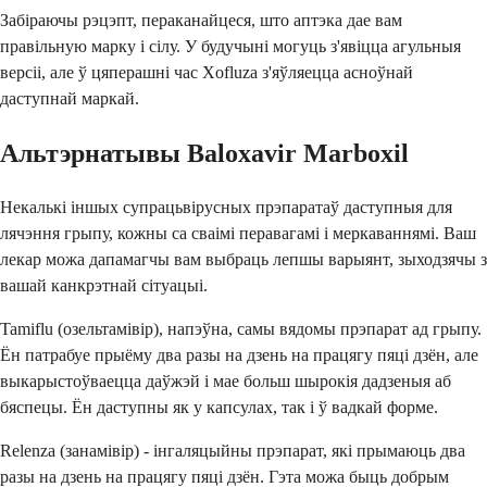
Забіраючы рэцэпт, пераканайцеся, што аптэка дае вам
правільную марку і сілу. У будучыні могуць з'явіцца агульныя
версіі, але ў цяперашні час Xofluza з'яўляецца асноўнай
даступнай маркай.
Альтэрнатывы Baloxavir Marboxil
Некалькі іншых супрацьвірусных прэпаратаў даступныя для
лячэння грыпу, кожны са сваімі перавагамі і меркаваннямі. Ваш
лекар можа дапамагчы вам выбраць лепшы варыянт, зыходзячы з
вашай канкрэтнай сітуацыі.
Tamiflu (озельтамівір), напэўна, самы вядомы прэпарат ад грыпу.
Ён патрабуе прыёму два разы на дзень на працягу пяці дзён, але
выкарыстоўваецца даўжэй і мае больш шырокія дадзеныя аб
бяспецы. Ён даступны як у капсулах, так і ў вадкай форме.
Relenza (занамівір) - інгаляцыйны прэпарат, які прымаюць два
разы на дзень на працягу пяці дзён. Гэта можа быць добрым