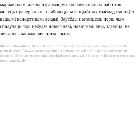
марбаксілам, але ваш фармацэўт або медыцынскі работнік
могуць праверыць на наяўнасць патэнцыйных узаемадзеянняў з
вашымі канкрэтнымі лекамі. Заўсёды пытайцеся, перш чым
спалучаць якія-небудзь новыя лекі, нават калі яны, здаецца, не
звязаны з вашым лячэннем грыпу.
Medical Disclaimer:
This article is for informational purposes only and does not constitute
medical advice. Always consult a qualified healthcare provider for diagnosis and treatment
decisions. If you are experiencing a medical emergency, call 911 or go to the nearest emergency
room immediately.