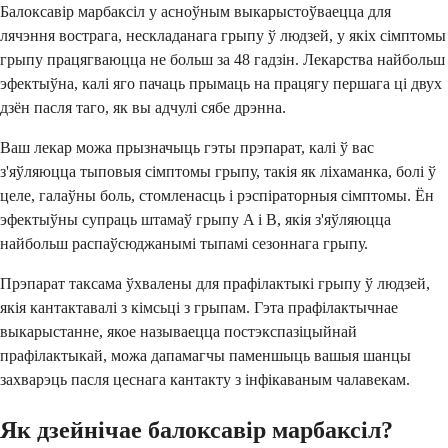
Балоксавір марбаксіл у асноўным выкарыстоўваецца для
лячэння вострага, нескладанага грыпу ў людзей, у якіх сімптомы
грыпу працягваюцца не больш за 48 гадзін. Лекарства найбольш
эфектыўна, калі яго пачаць прымаць на працягу першага ці двух
дзён пасля таго, як вы адчулі сябе дрэнна.
Ваш лекар можа прызначыць гэты прэпарат, калі ў вас
з'яўляюцца тыповыя сімптомы грыпу, такія як ліхаманка, болі ў
целе, галаўны боль, стомленасць і рэспіраторныя сімптомы. Ён
эфектыўны супраць штамаў грыпу A і B, якія з'яўляюцца
найбольш распаўсюджанымі тыпамі сезоннага грыпу.
Прэпарат таксама ўхвалены для прафілактыкі грыпу ў людзей,
якія кантактавалі з кімсьці з грыпам. Гэта прафілактычнае
выкарыстанне, якое называецца постэкспазіцыйнай
прафілактыкай, можа дапамагчы паменшыць вашыя шанцы
захварэць пасля цеснага кантакту з інфікаваным чалавекам.
Як дзейнічае балоксавір марбаксіл?