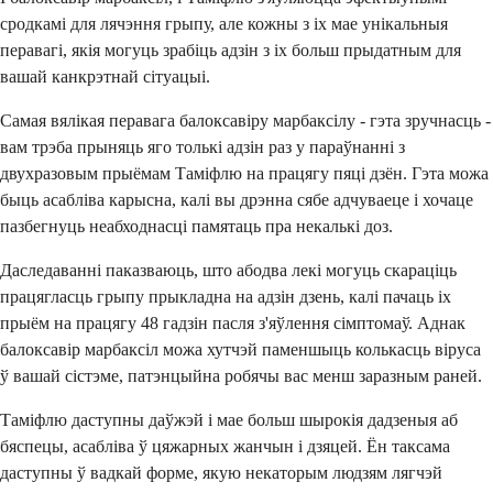
сродкамі для лячэння грыпу, але кожны з іх мае унікальныя
перавагі, якія могуць зрабіць адзін з іх больш прыдатным для
вашай канкрэтнай сітуацыі.
Самая вялікая перавага балоксавіру марбаксілу - гэта зручнасць -
вам трэба прыняць яго толькі адзін раз у параўнанні з
двухразовым прыёмам Таміфлю на працягу пяці дзён. Гэта можа
быць асабліва карысна, калі вы дрэнна сябе адчуваеце і хочаце
пазбегнуць неабходнасці памятаць пра некалькі доз.
Даследаванні паказваюць, што абодва лекі могуць скараціць
працягласць грыпу прыкладна на адзін дзень, калі пачаць іх
прыём на працягу 48 гадзін пасля з'яўлення сімптомаў. Аднак
балоксавір марбаксіл можа хутчэй паменшыць колькасць віруса
ў вашай сістэме, патэнцыйна робячы вас менш заразным раней.
Таміфлю даступны даўжэй і мае больш шырокія дадзеныя аб
бяспецы, асабліва ў цяжарных жанчын і дзяцей. Ён таксама
даступны ў вадкай форме, якую некаторым людзям лягчэй