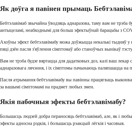
Як доўга я павінен прымаць Бебтэлавім
Бебтэлавімаб звычайна ўводзяць аднаразова, таму вам не трэба б
антыцеламі, неабходнымі для больш эфектыўнай барацьбы з CO
Ахоўны эфект бебтэлавімабу можа доўжыцца некалькі тыдняў у ваш
пяці дзён пасля з'яўлення сімптомаў або станоўчых вынікаў тэсту
Вам не трэба будзе вяртацца для дадатковых доз, калі ваш лека
аднаразовага лячэння, і іх сімптомы пачынаюць паляпшацца на п
Пасля атрымання бебтэлавімабу вы павінны працягваць выконвац
за вашымі сімптомамі на прадмет любых змен.
Якія пабочныя эфекты бебтэлавімабу?
Большасць людзей добра пераносяць бебтэлавімаб, але, як і люб
эфекты адносна рэдкія, і большасць рэакцый лёгкія і часовыя.