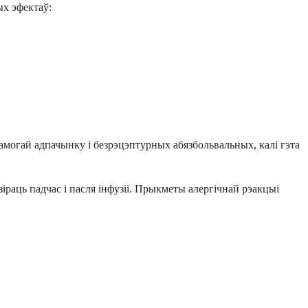
х эфектаў:
амогай адпачынку і безрэцэптурных абязбольвальных, калі гэта
раць падчас і пасля інфузіі. Прыкметы алергічнай рэакцыі