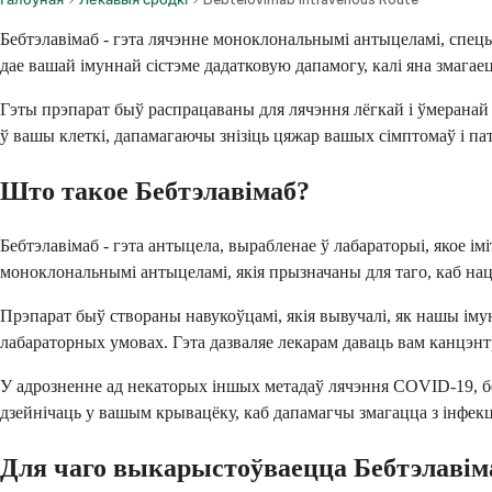
Бебтэлавімаб - гэта лячэнне моноклональнымі антыцеламі, спецы
дае вашай імуннай сістэме дадатковую дапамогу, калі яна змагаец
Гэты прэпарат быў распрацаваны для лячэння лёгкай і ўмеранай
ў вашы клеткі, дапамагаючы знізіць цяжар вашых сімптомаў і п
Што такое Бебтэлавімаб?
Бебтэлавімаб - гэта антыцела, вырабленае ў лабараторыі, якое 
моноклональнымі антыцеламі, якія прызначаны для таго, каб нацэ
Прэпарат быў створаны навукоўцамі, якія вывучалі, як нашы і
лабараторных умовах. Гэта дазваляе лекарам даваць вам канцэнт
У адрозненне ад некаторых іншых метадаў лячэння COVID-19, беб
дзейнічаць у вашым крывацёку, каб дапамагчы змагацца з інфек
Для чаго выкарыстоўваецца Бебтэлавім