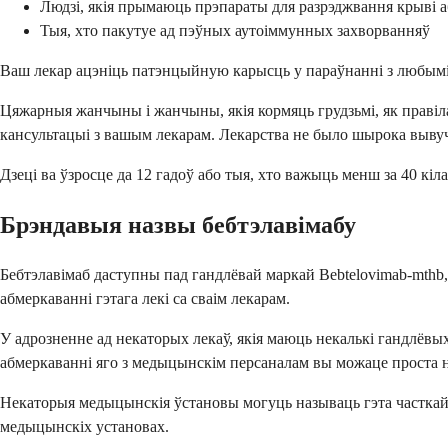
Людзі, якія прымаюць прэпараты для разрэджвання крыві 
Тыя, хто пакутуе ад пэўных аутоіммунных захворванняў
Ваш лекар ацэніць патэнцыйную карысць у параўнанні з любымі 
Цяжарныя жанчыны і жанчыны, якія кормяць грудзьмі, як правіла
кансультацыі з вашым лекарам. Лекарства не было шырока вывуч
Дзеці ва ўзросце да 12 гадоў або тыя, хто важыць менш за 40 кіл
Брэндавыя назвы бебтэлавімабу
Бебтэлавімаб даступны пад гандлёвай маркай Bebtelovimab-mthb, 
абмеркаванні гэтага лекі са сваім лекарам.
У адрозненне ад некаторых лекаў, якія маюць некалькі гандлёвы
абмеркаванні яго з медыцынскім персаналам вы можаце проста на
Некаторыя медыцынскія ўстановы могуць называць гэта часткай 
медыцынскіх установах.