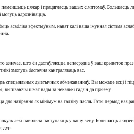
 паменшыць цяжар і працягласць вашых сімптомаў. Большасць лю
 могуць адрознівацца.
быць асабліва эфектыўным, нават калі ваша імунная сістэма асла
ойна.
што азначае, што ён дастаўляецца непасрэдна ў ваш крываток пра
тнікі змогуць бяспечна кантраляваць вас.
зь спецыяльных дыетычных абмежаванняў. Вы можаце есці і піць я
ы, выпіваючы шмат вады за некалькі гадзін да прыёму.
ацца для назірання як мінімум на гадзіну пасля. Гэты перыяд наз
, пакуль лекі павольна паступаюць у вашу вену. Большасць людзе
цэдур.