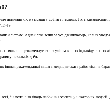
аб?
удзе прымаць яго на працягу доўгага перыяду. Гэта аднаразовае 
VID-19.
ай сістэме. Аднак лекі лепш за ўсё дзейнічаюць, калі іх уводзя
.
р спецыяльна не рэкамендуе гэта з улікам вашых індывідуальных
рацягу некалькіх дзён.
ь іншыя рэкамендацыі вашага медыцынскага работніка па бараць
ы лекі, ён можа выклікаць пабочныя эфекты ў некаторых людзей.