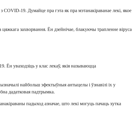
з COVID-19. Думайце пра гэта як пра мэтанакіраванае лекі, якое
 цяжкага захворвання. Ён дзейнічае, блакуючы трапленне віруса
9. Ён уваходзіць у клас лекаў, якія называюцца
ызначылі найбольш эфектыўныя антыцелы і ўзнавілі іх у
эбна дадатковая падтрымка.
анакіраваны падыход азначае, што лекі могуць пачаць хутка