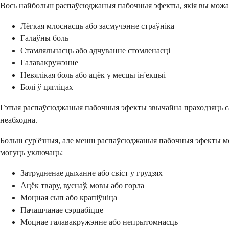
Вось найбольш распаўсюджаныя пабочныя эфекты, якія вы можац
Лёгкая млоснасць або засмучэнне страўніка
Галаўны боль
Стамляльнасць або адчуванне стомленасці
Галавакружэнне
Невялікая боль або ацёк у месцы ін'екцыі
Болі ў цягліцах
Гэтыя распаўсюджаныя пабочныя эфекты звычайна праходзяць сам
неабходна.
Больш сур'ёзныя, але менш распаўсюджаныя пабочныя эфекты могу
могуць уключаць:
Затрудненае дыханне або свіст у грудзях
Ацёк твару, вуснаў, мовы або горла
Моцная сып або крапіўніца
Пачашчанае сэрцабіцце
Моцнае галавакружэнне або непрытомнасць