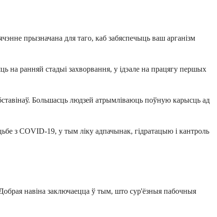
лячэнне прызначана для таго, каб забяспечыць ваш арганізм
ць на ранняй стадыі захворвання, у ідэале на працягу першых
 абставінаў. Большасць людзей атрымліваюць поўную карысць ад
бе з COVID-19, у тым ліку адпачынак, гідратацыю і кантроль
 Добрая навіна заключаецца ў тым, што сур'ёзныя пабочныя