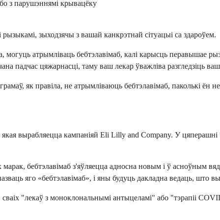
або з парушэннямі крывацёку
рызыкамі, зыходзячы з вашай канкрэтнай сітуацыі са здароўем.
, могуць атрымліваць бебтэлавімаб, калі карысць перавышае рыз
ана падчас цяжарнасці, таму ваш лекар ўважліва разгледзіць ва
аграмаў, як правіла, не атрымліваюць бебтэлавімаб, паколькі ён 
якая вырабляецца кампаніяй Eli Lilly and Company. У цяперашні 
х марак, бебтэлавімаб з'яўляецца адносна новым і ў асноўным вя
зваць яго «бебтэлавімаб», і яны будуць дакладна ведаць, што вы
сваіх "лекаў з моноклональнымі антыцеламі" або "тэрапіі COVID