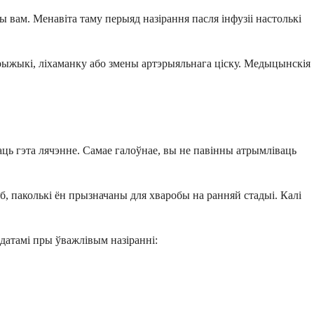
ы вам. Менавіта таму перыяд назірання пасля інфузіі настолькі
дрыжыкі, ліхаманку або змены артэрыяльнага ціску. Медыцынскія
ць гэта лячэнне. Самае галоўнае, вы не павінны атрымліваць
б, паколькі ён прызначаны для хваробы на ранняй стадыі. Калі
датамі пры ўважлівым назіранні: