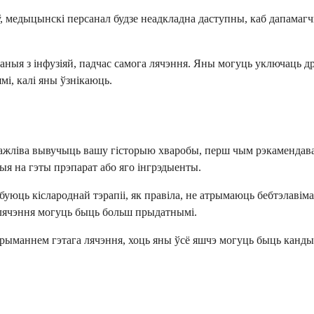
аў, медыцынскі персанал будзе неадкладна даступны, каб дапамагч
заныя з інфузіяй, падчас самога лячэння. Яны могуць уключаць 
мі, калі яны ўзнікаюць.
ўважліва вывучыць вашу гісторыю хваробы, перш чым рэкамендава
цыя на гэты прэпарат або яго інгрэдыенты.
буюць кіслароднай тэрапіі, як правіла, не атрымаюць бебтэлавіма
лячэння могуць быць больш прыдатнымі.
трыманнем гэтага лячэння, хоць яны ўсё яшчэ могуць быць канды