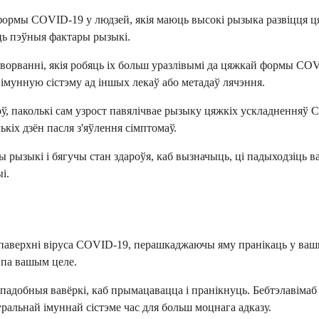
формы COVID-19 у людзей, якія маюць высокі рызыка развіцця ц
сць пэўныя фактары рызыкі.
хворванні, якія робяць іх больш уразлівымі да цяжкай формы CO
 імунную сістэму ад іншых лекаў або метадаў лячэння.
ў, паколькі сам узрост павялічвае рызыку цяжкіх ускладненняў
кіх дзён пасля з'яўлення сімптомаў.
ызыкі і бягучы стан здароўя, каб вызначыць, ці падыходзіць ва
і.
паверхні віруса COVID-19, перашкаджаючы яму пранікаць у вашы
 па вашым целе.
ападобныя вавёркі, каб прымацавацца і пранікнуць. Бебтэлавіма
уральнай імуннай сістэме час для больш моцнага адказу.