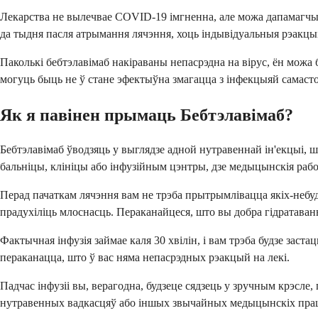
Лекарства не вылечвае COVID-19 імгненна, але можа дапамагчы
да тыдня пасля атрымання лячэння, хоць індывідуальныя рэакцыі
Паколькі бебтэлавімаб накіраваны непасрэдна на вірус, ён можа 
могуць быць не ў стане эфектыўна змагацца з інфекцыяй самаст
Як я павінен прымаць Бебтэлавімаб?
Бебтэлавімаб ўводзяць у выглядзе адной нутравеннай ін'екцыі, 
бальніцы, клініцы або інфузійным цэнтры, дзе медыцынскія рабо
Перад пачаткам лячэння вам не трэба прытрымлівацца якіх-небуд
прадухіліць млоснасць. Пераканайцеся, што вы добра гідратаван
Фактычная інфузія займае каля 30 хвілін, і вам трэба будзе заст
пераканацца, што ў вас няма непасрэдных рэакцый на лекі.
Падчас інфузіі вы, верагодна, будзеце сядзець у зручным крэсле
нутравенных вадкасцяў або іншых звычайных медыцынскіх пра