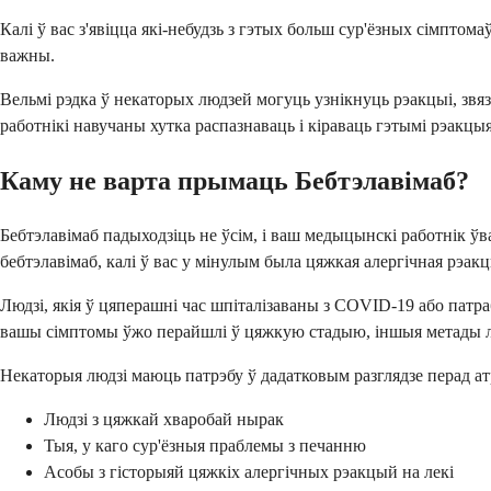
Калі ў вас з'явіцца які-небудзь з гэтых больш сур'ёзных сімптом
важны.
Вельмі рэдка ў некаторых людзей могуць узнікнуць рэакцыі, звя
работнікі навучаны хутка распазнаваць і кіраваць гэтымі рэакцыя
Каму не варта прымаць Бебтэлавімаб?
Бебтэлавімаб падыходзіць не ўсім, і ваш медыцынскі работнік 
бебтэлавімаб, калі ў вас у мінулым была цяжкая алергічная рэак
Людзі, якія ў цяперашні час шпіталізаваны з COVID-19 або патра
вашы сімптомы ўжо перайшлі ў цяжкую стадыю, іншыя метады 
Некаторыя людзі маюць патрэбу ў дадатковым разглядзе перад а
Людзі з цяжкай хваробай нырак
Тыя, у каго сур'ёзныя праблемы з печанню
Асобы з гісторыяй цяжкіх алергічных рэакцый на лекі