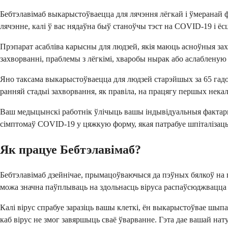
Бебтэлавімаб выкарыстоўваецца для лячэння лёгкай і ўмеранай 
лячэнне, калі ў вас нядаўна быў станоўчы тэст на COVID-19 і ё
Прэпарат асабліва карысны для людзей, якія маюць асноўныя за
захворванні, праблемы з лёгкімі, хваробы нырак або аслабленую
Яно таксама выкарыстоўваецца для людзей старэйшых за 65 гадо
ранняй стадыі захворвання, як правіла, на працягу першых некаль
Ваш медыцынскі работнік ўлічыць вашы індывідуальныя фактары р
сімптомаў COVID-19 у цяжкую форму, якая патрабуе шпіталізацы
Як працуе Бебтэлавімаб?
Бебтэлавімаб дзейнічае, прымацоўваючыся да пэўных бялкоў на 
можа значна паўплываць на здольнасць віруса распаўсюджвацца
Калі вірус спрабуе заразіць вашы клеткі, ён выкарыстоўвае шып
каб вірус не змог завяршыць сваё ўварванне. Гэта дае вашай нат