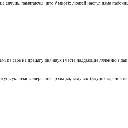
е адчуць, памятаючы, што ў многіх людзей наогул няма пабочны
і па сабе на працягу дня-двух і часта паддаюцца лячэнню з дап
ць уключаць алергічныя рэакцыі, таму вас будуць старанна назі