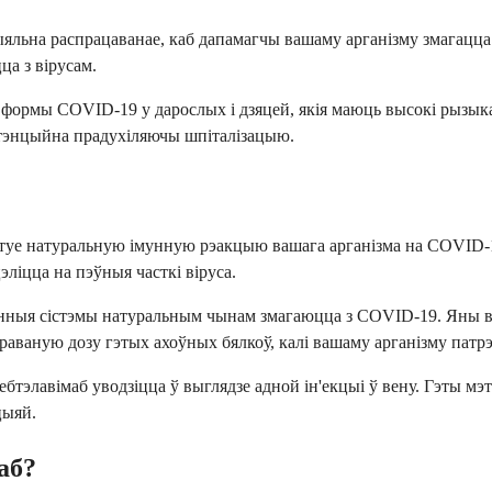
яльна распрацаванае, каб дапамагчы вашаму арганізму змагацца 
ца з вірусам.
 формы COVID-19 у дарослых і дзяцей, якія маюць высокі рызыка
атэнцыйна прадухіляючы шпіталізацыю.
імітуе натуральную імунную рэакцыю вашага арганізма на COVID-1
ліцца на пэўныя часткі віруса.
мунныя сістэмы натуральным чынам змагаюцца з COVID-19. Яны в
раваную дозу гэтых ахоўных бялкоў, калі вашаму арганізму патр
тэлавімаб уводзіцца ў выглядзе адной ін'екцыі ў вену. Гэты мэт
цыяй.
аб?