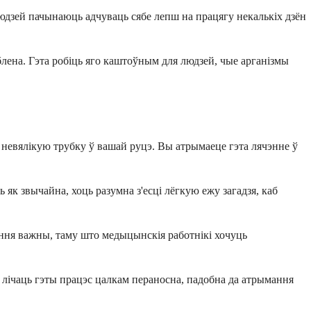
дзей пачынаюць адчуваць сябе лепш на працягу некалькіх дзён
блена. Гэта робіць яго каштоўным для людзей, чые арганізмы
з невялікую трубку ў вашай руцэ. Вы атрымаеце гэта лячэнне ў
к звычайна, хоць разумна з'есці лёгкую ежу загадзя, каб
ірання важны, таму што медыцынскія работнікі хочуць
й лічаць гэты працэс цалкам пераносна, падобна да атрымання