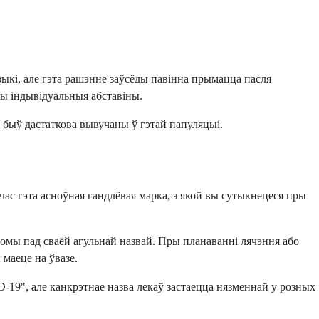
ыкі, але гэта рашэнне заўсёды павінна прымацца пасля
шы індывідуальныя абставіны.
не быў дастаткова вывучаны ў гэтай папуляцыі.
час гэта асноўная гандлёвая марка, з якой вы сутыкнецеся пры
домы пад сваёй агульнай назвай. Пры планаванні лячэння або
 маеце на ўвазе.
-19", але канкрэтнае назва лекаў застаецца нязменнай у розных