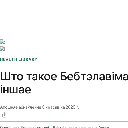
Benchmarks
Stories
FAQ
Sign up / Log in
HEALTH LIBRARY
Што такое Бебтэлавіма
іншае
Апошняе абнаўленне
3 красавіка 2026 г.
Галоўная
Лекавыя сродкі
Bebtelovimab Intravenous Route