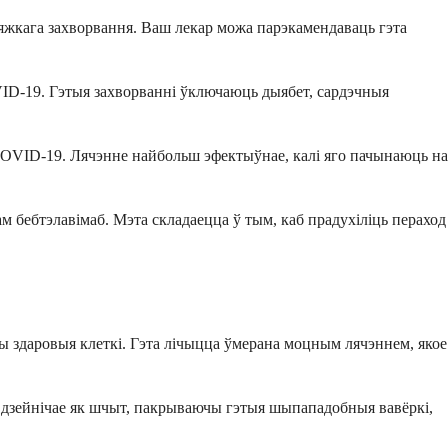
яжкага захворвання. Ваш лекар можа парэкамендаваць гэта
VID-19. Гэтыя захворванні ўключаюць дыябет, сардэчныя
 COVID-19. Лячэнне найбольш эфектыўнае, калі яго пачынаюць на
м бебтэлавімаб. Мэта складаецца ў тым, каб прадухіліць пераход
 здаровыя клеткі. Гэта лічыцца ўмерана моцным лячэннем, якое
б дзейнічае як шчыт, пакрываючы гэтыя шыпападобныя вавёркі,