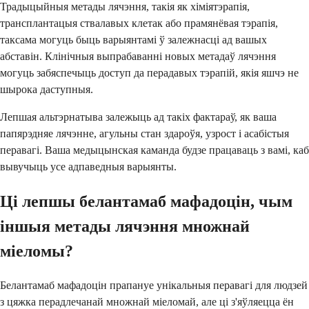
Традыцыйныя метады лячэння, такія як хіміятэрапія,
трансплантацыя ствалавых клетак або прамянёвая тэрапія,
таксама могуць быць варыянтамі ў залежнасці ад вашых
абставін. Клінічныя выпрабаванні новых метадаў лячэння
могуць забяспечыць доступ да перадавых тэрапій, якія яшчэ не
шырока даступныя.
Лепшая альтэрнатыва залежыць ад такіх фактараў, як ваша
папярэдняе лячэнне, агульны стан здароўя, узрост і асабістыя
перавагі. Ваша медыцынская каманда будзе працаваць з вамі, каб
вывучыць усе адпаведныя варыянты.
Ці лепшы белантамаб мафадоцін, чым
іншыя метады лячэння множнай
міеломы?
Белантамаб мафадоцін прапануе унікальныя перавагі для людзей
з цяжка перадлечанай множнай міеломай, але ці з'яўляецца ён