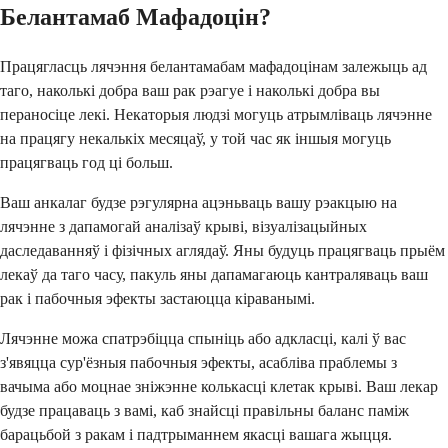
Белантамаб Мафадоцін?
Працягласць лячэння белантамабам мафадоцінам залежыць ад
таго, наколькі добра ваш рак рэагуе і наколькі добра вы
пераносіце лекі. Некаторыя людзі могуць атрымліваць лячэнне
на працягу некалькіх месяцаў, у той час як іншыя могуць
працягваць год ці больш.
Ваш анкалаг будзе рэгулярна ацэньваць вашу рэакцыю на
лячэнне з дапамогай аналізаў крыві, візуалізацыйных
даследаванняў і фізічных аглядаў. Яны будуць працягваць прыём
лекаў да таго часу, пакуль яны дапамагаюць кантраляваць ваш
рак і пабочныя эфекты застаюцца кіраванымі.
Лячэнне можа спатрэбіцца спыніць або адкласці, калі ў вас
з'явяцца сур'ёзныя пабочныя эфекты, асабліва праблемы з
вачыма або моцнае зніжэнне колькасці клетак крыві. Ваш лекар
будзе працаваць з вамі, каб знайсці правільны баланс паміж
барацьбой з ракам і падтрыманнем якасці вашага жыцця.