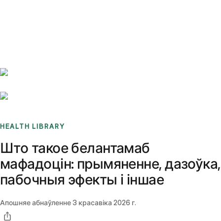
Benchmarks
Stories
FAQ
Sign up / Log in
HEALTH LIBRARY
Што такое белантамаб
мафадоцін: прымяненне, дазоўка,
пабочныя эфекты і іншае
Апошняе абнаўленне
3 красавіка 2026 г.