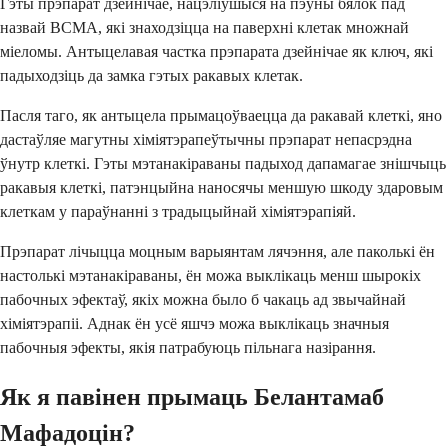
Гэты прэпарат дзейнічае, нацэліўшыся на пэўны бялок пад
назвай BCMA, які знаходзіцца на паверхні клетак множнай
міеломы. Антыцелавая частка прэпарата дзейнічае як ключ, які
падыходзіць да замка гэтых ракавых клетак.
Пасля таго, як антыцела прымацоўваецца да ракавай клеткі, яно
дастаўляе магутны хіміятэрапеўтычны прэпарат непасрэдна
ўнутр клеткі. Гэты мэтанакіраваны падыход дапамагае знішчыць
ракавыя клеткі, патэнцыйна наносячы меншую шкоду здаровым
клеткам у параўнанні з традыцыйнай хіміятэрапіяй.
Прэпарат лічыцца моцным варыянтам лячэння, але паколькі ён
настолькі мэтанакіраваны, ён можа выклікаць менш шырокіх
пабочных эфектаў, якіх можна было б чакаць ад звычайнай
хіміятэрапіі. Аднак ён усё яшчэ можа выклікаць значныя
пабочныя эфекты, якія патрабуюць пільнага назірання.
Як я павінен прымаць Белантамаб
Мафадоцін?