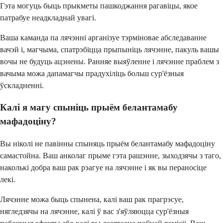
Гэта могуць быць прыкметы пашкоджання рагавіцы, якое
патрабуе неадкладнай увагі.
Ваша каманда па лячэнні арганізуе тэрміновае абследаванне
вачэй і, магчыма, спатрэбіцца прыпыніць лячэнне, пакуль вашы
вочы не будуць ацэнены. Ранняе выяўленне і лячэнне праблем з
вачыма можа дапамагчы прадухіліць больш сур'ёзныя
ўскладненні.
Калі я магу спыніць прыём белантамабу
мафадоціну?
Вы ніколі не павінны спыняць прыём белантамабу мафадоціну
самастойна. Ваш анколаг прыме гэта рашэнне, зыходзячы з таго,
наколькі добра ваш рак рэагуе на лячэнне і як вы пераносіце
лекі.
Лячэнне можа быць спынена, калі ваш рак прагрэсуе,
нягледзячы на лячэнне, калі ў вас з'яўляюцца сур'ёзныя