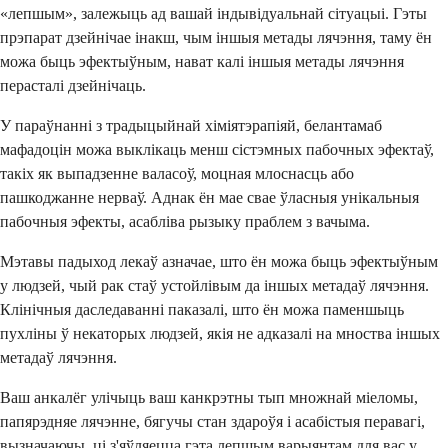
«лепшым», залежыць ад вашай індывідуальнай сітуацыі. Гэты
прэпарат дзейнічае інакш, чым іншыя метады лячэння, таму ён
можа быць эфектыўным, нават калі іншыя метады лячэння
перасталі дзейнічаць.
У параўнанні з традыцыйнай хіміятэрапіяй, белантамаб
мафадоцін можа выклікаць менш сістэмных пабочных эфектаў,
такіх як выпадзенне валасоў, моцная млоснасць або
пашкоджанне нерваў. Аднак ён мае свае ўласныя унікальныя
пабочныя эфекты, асабліва рызыку праблем з вачыма.
Мэтавы падыход лекаў азначае, што ён можа быць эфектыўным
у людзей, чый рак стаў устойлівым да іншых метадаў лячэння.
Клінічныя даследаванні паказалі, што ён можа паменшыць
пухліны ў некаторых людзей, якія не адказалі на мноства іншых
метадаў лячэння.
Ваш анкалёг улічыць ваш канкрэтны тып множнай міеломы,
папярэдняе лячэнне, бягучы стан здароўя і асабістыя перавагі,
вызначаючы, ці з'яўляецца гэта лепшым варыянтам для вас у