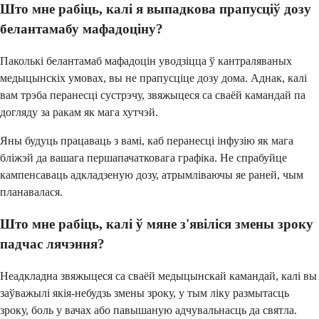
Што мне рабіць, калі я выпадкова прапусціў дозу
белантамабу мафадоціну?
Паколькі белантамаб мафадоцін уводзіцца ў кантраляваных
медыцынскіх умовах, вы не прапусціце дозу дома. Аднак, калі
вам трэба перанесці сустрэчу, звяжыцеся са сваёй камандай па
догляду за ракам як мага хутчэй.
Яны будуць працаваць з вамі, каб перанесці інфузію як мага
бліжэй да вашага першапачатковага графіка. Не спрабуйце
кампенсаваць адкладзеную дозу, атрымліваючы яе раней, чым
планавалася.
Што мне рабіць, калі ў мяне з'явіліся змены зроку
падчас лячэння?
Неадкладна звяжыцеся са сваёй медыцынскай камандай, калі вы
заўважылі якія-небудзь змены зроку, у тым ліку размытасць
зроку, боль у вачах або павышаную адчувальнасць да святла.