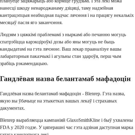
плануеце зацяжарыць або корміце грудзьмі. Гэта лекі можа
нанесці шкоду ненароджанаму дзіцяці, таму надзейная
кантрацэпцыя неабходная падчас лячэння і на працягу некалькіх
месяцаў пасля яго заканчэння.
Людзям з цяжкімі праблемамі з ныркамі або печанню могуць
спатрэбіцца карэкціроўкі дозы або яны могуць не быць
кандыдатамі на гэта лячэнне. Ваш лекар прааналізуе вашы
лабараторныя паказчыкі і агульны стан здароўя, перш чым
зрабіць рэкамендацыю.
Гандлёвая назва белантамаб мафадоцін
Гандлёвая назва белантамаб мафадоцін - Blenrep. Гэта назва,
якую вы ўбачыце на этыкетках вашых лекаў і страхавых
дакументах.
Blenrep вырабляецца кампаніяй GlaxoSmithKline і быў ухвалены
FDA у 2020 годзе. У цяперашні час гэта адзіная даступная марка
гэтага канкрэтнага лекі.