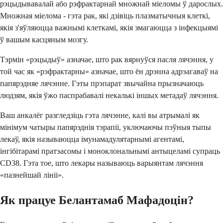
рэцыдывавалай або рэфрактарнай множнай міеломы ў дарослых.
Множная міелома - гэта рак, які дзівіць плазматычныя клеткі,
якія з'яўляюцца важнымі клеткамі, якія змагаюцца з інфекцыямі
ў вашым касцяным мозгу.
Тэрмін «рэцыдыў» азначае, што рак вярнуўся пасля лячэння, у
той час як «рэфрактарны» азначае, што ён дрэнна адрэагаваў на
папярэдняе лячэнне. Гэты прэпарат звычайна прызначаюць
людзям, якія ўжо паспрабавалі некалькі іншых метадаў лячэння.
Ваш анкалёг разгледзіць гэта лячэнне, калі вы атрымалі як
мінімум чатыры папярэднія тэрапіі, уключаючы пэўныя тыпы
лекаў, якія называюцца імунамадулятарнымі агентамі,
інгібітарамі пратэасомы і моноклональнымі антыцеламі супраць
CD38. Гэта тое, што лекары называюць варыянтам лячэння
«пазнейшай лініі».
Як працуе Белантамаб Мафадоцін?