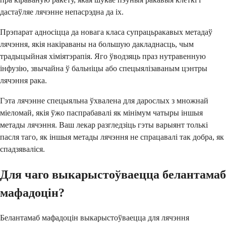
дастаўляе лячэнне непасрэдна да іх.
Прэпарат адносіцца да новага класа супрацьракавых метадаў
лячэння, якія накіраваны на большую дакладнасць, чым
традыцыйная хіміятэрапія. Яго ўводзяць праз нутравенную
інфузію, звычайна ў бальніцы або спецыялізаваным цэнтры
лячэння рака.
Гэта лячэнне спецыяльна ўхвалена для дарослых з множнай
міеломай, якія ўжо паспрабавалі як мінімум чатыры іншыя
метады лячэння. Ваш лекар разгледзіць гэты варыянт толькі
пасля таго, як іншыя метады лячэння не спрацавалі так добра, як
спадзяваліся.
Для чаго выкарыстоўваецца белантамаб
мафадоцін?
Белантамаб мафадоцін выкарыстоўваецца для лячэння