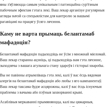
яны з'яўляюцца самым унікальным і патэнцыйна сур'ёзным
пабочным эфектам гэтага лекі. Ваш лекар арганізуе рэгулярныя
агляды вачэй са спецыялістам для кантролю за вашымі
рагавіцамі на працягу ўсяго лячэння.
Каму не варта прымаць белантамаб
мафадоцін?
Белантамаб мафадоцін падыходзіць не ўсім з множнай міеломай.
Ваш лекар старанна ацэніць, ці падыходзіць вам гэта лячэнне,
зыходзячы з вашага агульнага стану здароўя і гісторыі хваробы.
Вы не павінны атрымліваць гэта лекі, калі ў вас ёсць вядомая
алергія на белантамаб мафадоцін або любы з яго кампанентаў.
Ваш лекар таксама будзе асцярожны, калі ў вас ёсць існуючыя
праблемы з вачыма або пэўныя захворванні крыві.
Асаблівыя меркаванні прымяняюцца, калі вы цяжарныя,