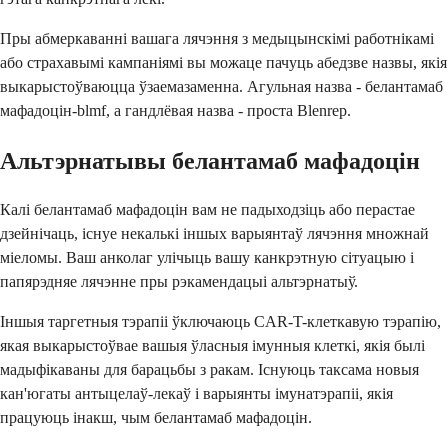
Пры абмеркаванні вашага лячэння з медыцынскімі работнікамі
або страхавымі кампаніямі вы можаце пачуць абедзве назвы, якія
выкарыстоўваюцца ўзаемазаменна. Агульная назва - белантамаб
мафадоцін-blmf, а гандлёвая назва - проста Blenrep.
Альтэрнатывы белантамаб мафадоцін
Калі белантамаб мафадоцін вам не падыходзіць або перастае
дзейнічаць, існуе некалькі іншых варыянтаў лячэння множнай
міеломы. Ваш анколаг улічыць вашу канкрэтную сітуацыю і
папярэдняе лячэнне пры рэкамендацыі альтэрнатыў.
Іншыя таргетныя тэрапіі ўключаюць CAR-T-клеткавую тэрапію,
якая выкарыстоўвае вашыя ўласныя імунныя клеткі, якія былі
мадыфікаваны для барацьбы з ракам. Існуюць таксама новыя
кан'югаты антыцелаў-лекаў і варыянты імунатэрапіі, якія
працуюць інакш, чым белантамаб мафадоцін.