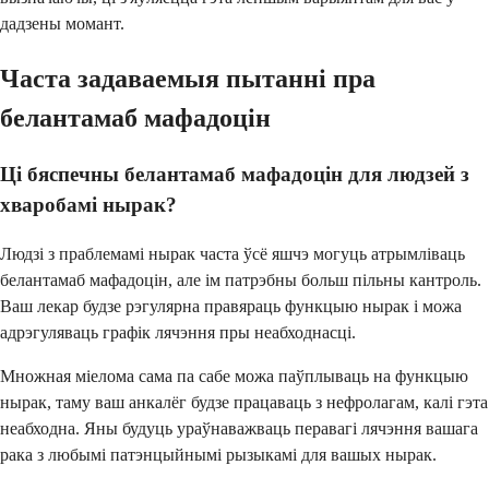
дадзены момант.
Часта задаваемыя пытанні пра
белантамаб мафадоцін
Ці бяспечны белантамаб мафадоцін для людзей з
хваробамі нырак?
Людзі з праблемамі нырак часта ўсё яшчэ могуць атрымліваць
белантамаб мафадоцін, але ім патрэбны больш пільны кантроль.
Ваш лекар будзе рэгулярна правяраць функцыю нырак і можа
адрэгуляваць графік лячэння пры неабходнасці.
Множная міелома сама па сабе можа паўплываць на функцыю
нырак, таму ваш анкалёг будзе працаваць з нефролагам, калі гэта
неабходна. Яны будуць ураўнаважваць перавагі лячэння вашага
рака з любымі патэнцыйнымі рызыкамі для вашых нырак.