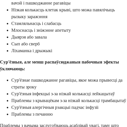
вачэй і пашкоджанне рагавіцы
Нізкая колькасць клетак крыві, што можа павялічыць
рызыку заражэння
Стамляльнасць і слабасць
Млоснасць і зніжэнне апетыту
Дыярэя або завала
Сып або сверб
Ліхаманка і дрыжыкі
Сур'ёзныя, але менш распаўсюджаныя пабочныя эфекты
ўключаюць:
Сур'ёзнае пашкоджанне рагавіцы, якое можа прывесці да
страты зроку
Сур'ёзныя інфекцыі з-за нізкай колькасці лейкацытаў
Праблемы з крывацёкам з-за нізкай колькасці трамбацытаў
Сур'ёзныя алергічныя рэакцыі падчас інфузіі
Праблемы з печанню
Праблемы з вачыма заслугоўваюць асаблівай увагі, таму што