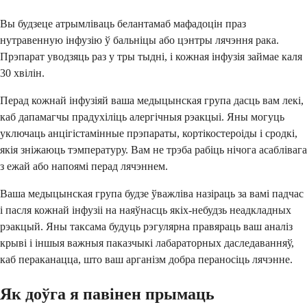
Вы будзеце атрымліваць белантамаб мафадоцін праз
нутравенную інфузію ў бальніцы або цэнтры лячэння рака.
Прэпарат уводзяць раз у тры тыдні, і кожная інфузія займае каля
30 хвілін.
Перад кожнай інфузіяй ваша медыцынская група дасць вам лекі,
каб дапамагчы прадухіліць алергічныя рэакцыі. Яны могуць
уключаць анцігістамінные прэпараты, кортікостероіды і сродкі,
якія зніжаюць тэмпературу. Вам не трэба рабіць нічога асаблівага
з ежай або напоямі перад лячэннем.
Ваша медыцынская група будзе ўважліва назіраць за вамі падчас
і пасля кожнай інфузіі на наяўнасць якіх-небудзь неадкладных
рэакцый. Яны таксама будуць рэгулярна правяраць ваш аналіз
крыві і іншыя важныя паказчыкі лабараторных даследаванняў,
каб пераканацца, што ваш арганізм добра пераносіць лячэнне.
Як доўга я павінен прымаць