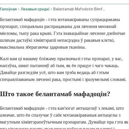
Галоўная
Лекавыя сродкі
Belantamab Mafodotin Blmf Intravenous Route
Белантамаб мафадоцін - гэта мэтанакіраваны супрацьракавы
прэпарат, спецыяльна распрацаваны для лячэння множнай
міеломы, тыпу рака крыві. Гэта інавацыйнае лячэнне дзейнічае
шляхам дастаўкі хіміятэрапіі непасрэдна ў ракавыя клеткі,
максімальна зберагаючы здаровыя тканіны.
Калі вам ці вашаму блізкаму прызначылі гэты прэпарат, у вас,
напэўна, шмат пытанняў аб тым, як ён працуе і чаго чакаць.
Давайце разгледзім усё, што вам трэба ведаць аб гэтым
спецыялізаваным лячэнні рака, простымі і зразумелымі словамі.
Што такое белантамаб мафадоцін?
Белантамаб мафадоцін - гэта кан'югат антыцелаў з лекамі, што
азначае, што ён спалучае ў сабе мэтанакіраваныя антыцелы з
магутным хіміятэрапеўтычным прэпаратам. Думайце пра гэта як
пра кіраваную ракету, якая шукае пэўныя ракавыя клеткі і