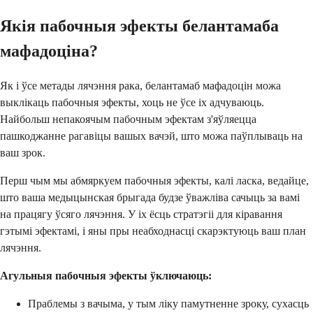
Якія пабочныя эфекты белантамаба
мафадоціна?
Як і ўсе метады лячэння рака, белантамаб мафадоцін можа
выклікаць пабочныя эфекты, хоць не ўсе іх адчуваюць.
Найбольш непакоячым пабочным эфектам з'яўляецца
пашкоджанне рагавіцы вашых вачэй, што можа паўплываць на
ваш зрок.
Перш чым мы абмяркуем пабочныя эфекты, калі ласка, ведайце,
што ваша медыцынская брыгада будзе ўважліва сачыць за вамі
на працягу ўсяго лячэння. У іх ёсць стратэгіі для кіравання
гэтымі эфектамі, і яны пры неабходнасці скарэктуюць ваш план
лячэння.
Агульныя пабочныя эфекты ўключаюць:
Праблемы з вачыма, у тым ліку памутненне зроку, сухасць