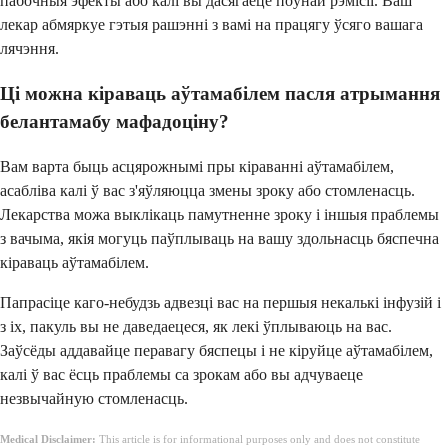
пабочныя эфекты або калі вы дасягаеце поўнай рэмісіі. Ваш
лекар абмяркуе гэтыя рашэнні з вамі на працягу ўсяго вашага
лячэння.
Ці можна кіраваць аўтамабілем пасля атрымання
белантамабу мафадоціну?
Вам варта быць асцярожнымі пры кіраванні аўтамабілем,
асабліва калі ў вас з'яўляюцца змены зроку або стомленасць.
Лекарства можа выклікаць памутненне зроку і іншыя праблемы
з вачыма, якія могуць паўплываць на вашу здольнасць бяспечна
кіраваць аўтамабілем.
Папрасіце каго-небудзь адвезці вас на першыя некалькі інфузій і
з іх, пакуль вы не даведаецеся, як лекі ўплываюць на вас.
Заўсёды аддавайце перавагу бяспецы і не кіруйце аўтамабілем,
калі ў вас ёсць праблемы са зрокам або вы адчуваеце
незвычайную стомленасць.
Medical Disclaimer:
This article is for informational purposes only and does not constitute