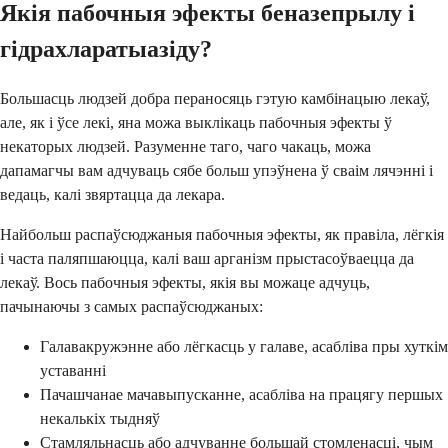
Якія пабочныя эфекты беназепрылу і
гідрахларатыазіду?
Большасць людзей добра пераносяць гэтую камбінацыю лекаў,
але, як і ўсе лекі, яна можа выклікаць пабочныя эфекты ў
некаторых людзей. Разуменне таго, чаго чакаць, можа
дапамагчы вам адчуваць сябе больш упэўнена ў сваім лячэнні і
ведаць, калі звяртацца да лекара.
Найбольш распаўсюджаныя пабочныя эфекты, як правіла, лёгкія
і часта паляпшаюцца, калі ваш арганізм прыстасоўваецца да
лекаў. Вось пабочныя эфекты, якія вы можаце адчуць,
пачынаючы з самых распаўсюджаных:
Галавакружэнне або лёгкасць у галаве, асабліва пры хуткім
уставанні
Пачашчанае мачавыпусканне, асабліва на працягу першых
некалькіх тыдняў
Стамляльнасць або адчуванне большай стомленасці, чым