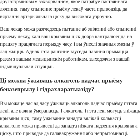
доўгатэрміновым захворваннем, якое патрабуе пастаяннага
лячэння, таму спыненне прыёму лекаў часта прыводзіць да
вяртання артэрыяльнага ціску да высокага ўзроўню.
Ваш лекар можа разгледзець пытанне аб зніжэнні або спыненні
прыёму лекаў, калі ваш крывяны ціск добра кантралюецца на
працягу працяглага перыяду часу, і вы ўнеслі значныя змены ў
лад жыцця. Аднак гэта рашэнне заўсёды павінна прымацца
разам з вашым медыцынскім работнікам, зыходзячы з вашай
індывідуальнай сітуацыі.
Ці можна ўжываць алкаголь падчас прыёму
беназепрылу і гідрахларатыазіду?
Вы можаце час ад часу ўжываць алкаголь падчас прыёму гэтага
лекі, але важна ўмеранасць. І алкаголь, і гэта лекі могуць зніжаць
крывяны ціск, таму ўжыванне занадта вялікай колькасці
алкаголю можа прывесці да занадта нізкага падзення крывянага
ціску, што прывядзе да галавакружэння або непрытомнасці.