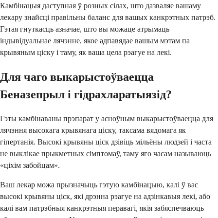
Камбінацыя даступная ў розных сілах, што дазваляе вашаму
лекару знайсці правільны баланс для вашых канкрэтных патрэб.
Гэтая гнуткасць азначае, што вы можаце атрымаць
індывідуальнае лячэнне, якое адпавядае вашым мэтам па
крывяным ціску і таму, як ваша цела рэагуе на лекі.
Для чаго выкарыстоўваецца
Беназепрыл і гідрахларатыязід?
Гэты камбінаваны прэпарат у асноўным выкарыстоўваецца для
лячэння высокага крывянага ціску, таксама вядомага як
гіпертанія. Высокі крывяны ціск дзівіць мільёны людзей і часта
не выклікае прыкметных сімптомаў, таму яго часам называюць
«ціхім забойцам».
Ваш лекар можа прызначыць гэтую камбінацыю, калі ў вас
высокі крывяны ціск, які дрэнна рэагуе на адзінкавыя лекі, або
калі вам патрэбныя канкрэтныя перавагі, якія забяспечваюць