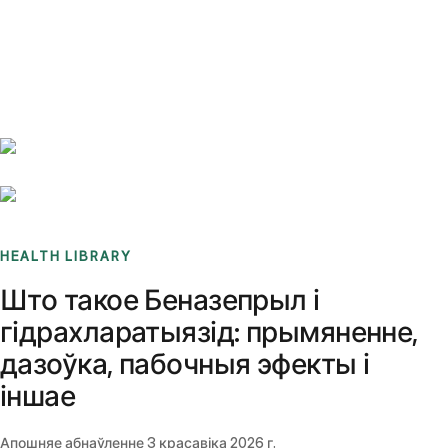
Benchmarks
Stories
FAQ
Sign up / Log in
HEALTH LIBRARY
Што такое Беназепрыл і
гідрахларатыязід: прымяненне,
дазоўка, пабочныя эфекты і
іншае
Апошняе абнаўленне
3 красавіка 2026 г.