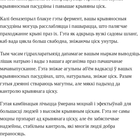
крывяносныя пасудзіны і павышае крывяны ціск.
Калі беназепрыл блакуе гэты фермент, вашы крывяносныя
пасудзіны могуць расслабляцца і пашырацца, што палягчае
праходжанне крыві праз іх. Гэта як адкрыць вузкі садовы шланг,
каб вада цякла больш свабодна, зніжаючы ціск унутры.
Тым часам гідрахларатыязід дапамагае вашым ныркам выводзіць
лішак натрыю і вады з вашага арганізма праз пачашчанае
мачавыпусканне. Гэта зніжае агульны аб'ём вадкасці ў вашых
крывяносных пасудзінах, што, натуральна, зніжае ціск. Разам
гэтыя дзеянні ствараюць магутны, але мяккі падыход да
кантролю крывянага ціску.
Гэтая камбінацыя лічыцца ўмерана моцнай і эфектыўнай для
большасці людзей з высокім крывяным ціскам. Гэта не самы
моцны прэпарат ад крывянага ціску, але ён забяспечвае
надзейны, стабільны кантроль, які многія людзі добра
пераносяць.