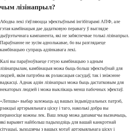
чым лізінапрыл?
Абодва лекі з'яўляюцца эфектыўнымі інгібітарамі АПФ, але
гэтая камбінацыя дае дадатковую перавагу ў выглядзе
дыўрэтычнага кампанента, які не забяспечвае толькі лізінапрыл.
Параўнанне не зусім аднолькавае, бо вы разглядаеце
камбінацыю супраць адзінкавага лекі.
Калі вы параўноўваеце гэтую камбінацыю з адным
лізінапрылам, камбінацыя можа быць больш эфектыўнай для
людзей, якім патрэбна як рэлаксацыя сасудаў, так і зніжэнне
вадкасці. Аднак адзін лізінапрыл можа быць дастатковым для
некаторых людзей і можа выклікаць менш пабочных эфектаў.
«Лепшы» выбар залежыць ад вашых індывідуальных патрэб,
рэакцыі артэрыяльнага ціску і таго, наколькі добра вы
пераносіце кожны лек. Ваш лекар можа дапамагчы вызначыць,
які варыянт найбольш падыходзіць для вашай канкрэтнай
сітуацыі, зыходзячы з вашых мэтаў артэрыяльнага ціску і