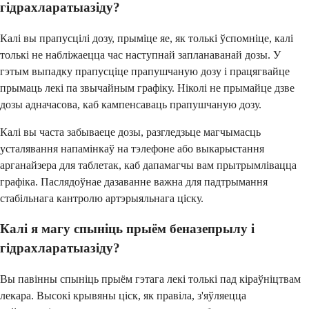
гідрахларатыазіду?
Калі вы прапусцілі дозу, прыміце яе, як толькі ўспомніце, калі
толькі не набліжаецца час наступнай запланаванай дозы. У
гэтым выпадку прапусціце прапушчаную дозу і працягвайце
прымаць лекі па звычайным графіку. Ніколі не прымайце дзве
дозы адначасова, каб кампенсаваць прапушчаную дозу.
Калі вы часта забываеце дозы, разгледзьце магчымасць
усталявання напамінкаў на тэлефоне або выкарыстання
арганайзера для таблетак, каб дапамагчы вам прытрымлівацца
графіка. Паслядоўнае дазаванне важна для падтрымання
стабільнага кантролю артэрыяльнага ціску.
Калі я магу спыніць прыём беназепрылу і
гідрахларатыазіду?
Вы павінны спыніць прыём гэтага лекі толькі пад кіраўніцтвам
лекара. Высокі крывяны ціск, як правіла, з'яўляецца