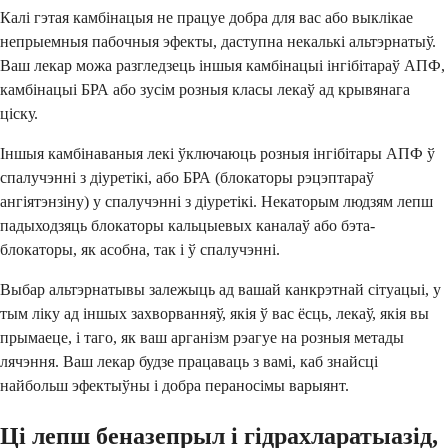
Калі гэтая камбінацыя не працуе добра для вас або выклікае
непрыемныя пабочныя эфекты, даступна некалькі альтэрнатыў.
Ваш лекар можа разгледзець іншыя камбінацыі інгібітараў АПФ,
камбінацыі БРА або зусім розныя класы лекаў ад крывянага
ціску.
Іншыя камбінаваныя лекі ўключаюць розныя інгібітары АПФ ў
спалучэнні з діуретікі, або БРА (блокаторы рэцэптараў
ангіятэнзіну) у спалучэнні з діуретікі. Некаторым людзям лепш
падыходзяць блокаторы кальцыевых каналаў або бэта-
блокаторы, як асобна, так і ў спалучэнні.
Выбар альтэрнатывы залежыць ад вашай канкрэтнай сітуацыі, у
тым ліку ад іншых захворванняў, якія ў вас ёсць, лекаў, якія вы
прымаеце, і таго, як ваш арганізм рэагуе на розныя метады
лячэння. Ваш лекар будзе працаваць з вамі, каб знайсці
найбольш эфектыўны і добра пераносімы варыянт.
Ці лепш беназепрыл і гідрахларатыазід,