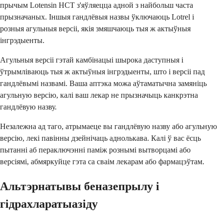
прычым Lotensin HCT з'яўляецца адной з найбольш часта
прызначаных. Іншыя гандлёвыя назвы ўключаюць Lotrel і
розныя агульныя версіі, якія змяшчаюць тыя ж актыўныя
інгрэдыенты.
Агульныя версіі гэтай камбінацыі шырока даступныя і
ўтрымліваюць тыя ж актыўныя інгрэдыенты, што і версіі пад
гандлёвымі назвамі. Ваша аптэка можа аўтаматычна замяніць
агульную версію, калі ваш лекар не прызначыць канкрэтна
гандлёвую назву.
Незалежна ад таго, атрымаеце вы гандлёвую назву або агульную
версію, лекі павінны дзейнічаць аднолькава. Калі ў вас ёсць
пытанні аб пераключэнні паміж рознымі вытворцамі або
версіямі, абмяркуйце гэта са сваім лекарам або фармацэўтам.
Альтэрнатывы беназепрылу і
гідрахларатыазіду