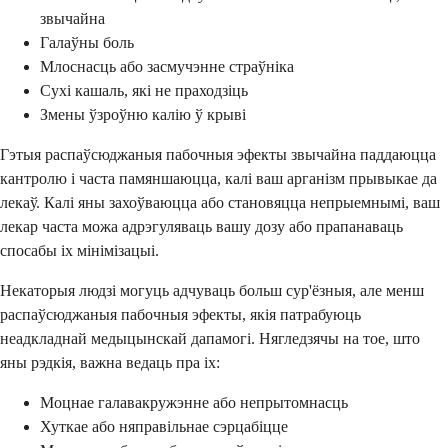
звычайна
Галаўны боль
Млоснасць або засмучэнне страўніка
Сухі кашаль, які не праходзіць
Змены ўзроўню калію ў крыві
Гэтыя распаўсюджаныя пабочныя эфекты звычайна паддаюцца
кантролю і часта памяншаюцца, калі ваш арганізм прывыкае да
лекаў. Калі яны захоўваюцца або становяцца непрыемнымі, ваш
лекар часта можа адрэгуляваць вашу дозу або прапанаваць
спосабы іх мінімізацыі.
Некаторыя людзі могуць адчуваць больш сур'ёзныя, але менш
распаўсюджаныя пабочныя эфекты, якія патрабуюць
неадкладнай медыцынскай дапамогі. Нягледзячы на тое, што
яны рэдкія, важна ведаць пра іх:
Моцнае галавакружэнне або непрытомнасць
Хуткае або няправільнае сэрцабіцце