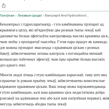
Галоўная
Лекавыя сродкі
Benazepril And Hydrochlorothiazide Oral Route
Беназепрыл і гідрахларатыязід - гэта камбінаваны прэпарат ад
крывянага ціску, які аб'ядноўвае два розныя тыпы лекаў, каб
дапамагчы больш эфектыўна кантраляваць высокі крывяны ціск,
чым любы з прэпаратаў паасобку. Гэтая пара працуе як каманда,
дзе кожны прэпарат змагаецца з крывяным ціскам з розных
бакоў, забяспечваючы лепшы кантроль з патэнцыйна меншай
колькасцю пабочных эфектаў, чым пры прыёме больш высокіх
доз аднаго лекі.
Многія людзі лічаць гэтую камбінацыю карыснай, таму што яна
спрашчае іх рэжым прыёму лекаў, забяспечваючы комплекснае
кіраванне крывяным ціскам. Ваш лекар можа парэкамендаваць
гэтую камбінацыю, калі ваш крывяны ціск недастаткова добра
рэагаваў на адзінкавыя лекі або калі вам патрэбныя перавагі, якія
могуць забяспечыць абодва тыпы лекаў.