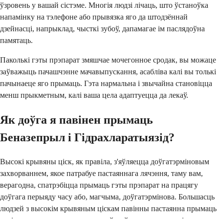
ўзровень у вашай сістэме. Многія людзі лічаць, што ўстаноўка
напамінку на тэлефоне або прывязка яго да штодзённай
дзейнасці, напрыклад, чысткі зубоў, дапамагае ім паслядоўна
памятаць.
Паколькі гэты прэпарат змяшчае мочегонное сродак, вы можаце
заўважыць пачашчэнне мачавыпускання, асабліва калі вы толькі
пачынаеце яго прымаць. Гэта нармальна і звычайна становіцца
менш прыкметным, калі ваша цела адаптуецца да лекаў.
Як доўга я павінен прымаць
Беназепрыл і Гідрахларатыязід?
Высокі крывяны ціск, як правіла, з'яўляецца доўгатэрміновым
захворваннем, якое патрабуе пастаяннага лячэння, таму вам,
верагодна, спатрэбіцца прымаць гэты прэпарат на працягу
доўгага перыяду часу або, магчыма, доўгатэрмінова. Большасць
людзей з высокім крывяным ціскам павінны пастаянна прымаць