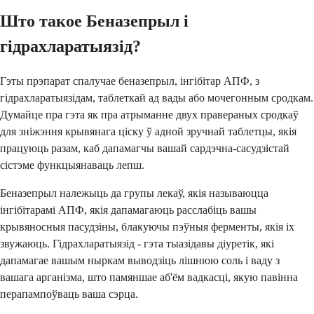
Што такое Беназепрыл і
гідрахларатыязід?
Гэты прэпарат спалучае беназепрыл, інгібітар АПФ, з
гідрахларатыязідам, таблеткай ад вады або мочегонным сродкам.
Думайце пра гэта як пра атрыманне двух правераных сродкаў
для зніжэння крывянага ціску ў адной зручнай таблетцы, якія
працуюць разам, каб дапамагчы вашай сардэчна-сасудзістай
сістэме функцыянаваць лепш.
Беназепрыл належыць да групы лекаў, якія называюцца
інгібітарамі АПФ, якія дапамагаюць расслабіць вашы
крывяносныя пасудзіны, блакуючы пэўныя ферменты, якія іх
звужаюць. Гідрахларатыязід - гэта тыазідавы діуретік, які
дапамагае вашым ныркам выводзіць лішнюю соль і ваду з
вашага арганізма, што памяншае аб'ём вадкасці, якую павінна
перапампоўваць ваша сэрца.