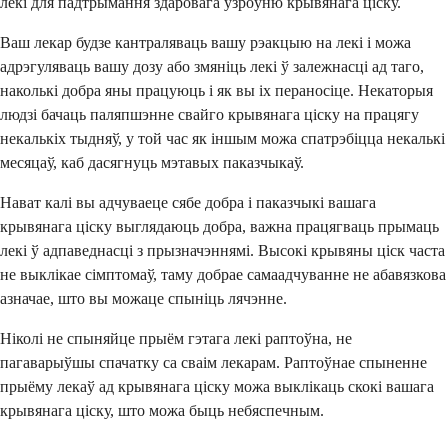
лекі для падтрымання здаровага ўзроўню крывянага ціску.
Ваш лекар будзе кантраляваць вашу рэакцыю на лекі і можа
адрэгуляваць вашу дозу або змяніць лекі ў залежнасці ад таго,
наколькі добра яны працуюць і як вы іх пераносіце. Некаторыя
людзі бачаць паляпшэнне свайго крывянага ціску на працягу
некалькіх тыдняў, у той час як іншым можа спатрэбіцца некалькі
месяцаў, каб дасягнуць мэтавых паказчыкаў.
Нават калі вы адчуваеце сябе добра і паказчыкі вашага
крывянага ціску выглядаюць добра, важна працягваць прымаць
лекі ў адпаведнасці з прызначэннямі. Высокі крывяны ціск часта
не выклікае сімптомаў, таму добрае самаадчуванне не абавязкова
азначае, што вы можаце спыніць лячэнне.
Ніколі не спыняйце прыём гэтага лекі раптоўна, не
пагаварыўшы спачатку са сваім лекарам. Раптоўнае спыненне
прыёму лекаў ад крывянага ціску можа выклікаць скокі вашага
крывянага ціску, што можа быць небяспечным.