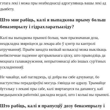
гэтага лекі і можа пры неабходнасці адрэгуляваць вашы лекі ад
дыябету.
Што мне рабіць, калі я выпадкова прыму больш
беназепрылу і гідрахларатыазіду?
Калі вы выпадкова прынялі больш, чым прызначаная доза,
неадкладна звярніцеся да лекара або ў цэнтр па кантролі
атручванняў. Прыём занадта вялікай колькасці можа выклікаць
небяспечнае падзенне артэрыяльнага ціску, што прыводзіць да
моцнага галавакружэння, непрытомнасці або іншых сур'ёзных
ускладненняў.
Не чакайце, каб паглядзець, ці добра вы сябе адчуваеце, бо
наступствы перадазіроўкі могуць з'явіцца не адразу. Трымайце
бутэльку з лекамі пры сабе, калі звяртаецеся па дапамогу, каб
медыцынскія работнікі дакладна ведалі, што і колькі вы прынялі.
Што рабіць, калі я прапусціў дозу беназепрылу і