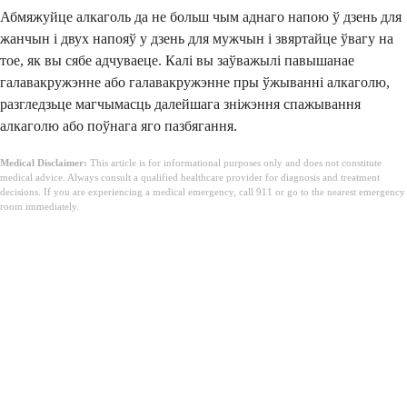
Абмяжуйце алкаголь да не больш чым аднаго напою ў дзень для
жанчын і двух напояў у дзень для мужчын і звяртайце ўвагу на
тое, як вы сябе адчуваеце. Калі вы заўважылі павышанае
галавакружэнне або галавакружэнне пры ўжыванні алкаголю,
разгледзьце магчымасць далейшага зніжэння спажывання
алкаголю або поўнага яго пазбягання.
Medical Disclaimer:
This article is for informational purposes only and does not constitute
medical advice. Always consult a qualified healthcare provider for diagnosis and treatment
decisions. If you are experiencing a medical emergency, call 911 or go to the nearest emergency
room immediately.