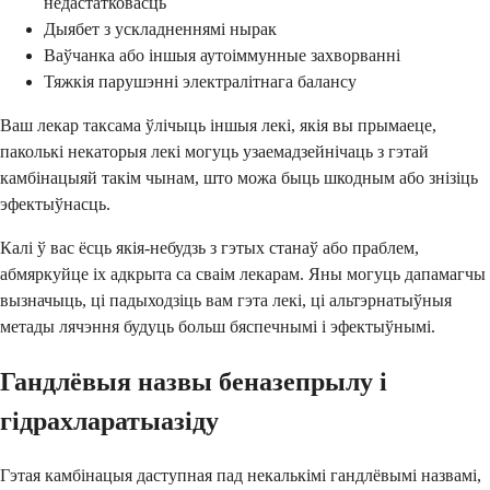
недастатковасць
Дыябет з ускладненнямі нырак
Ваўчанка або іншыя аутоіммунные захворванні
Тяжкія парушэнні электралітнага балансу
Ваш лекар таксама ўлічыць іншыя лекі, якія вы прымаеце,
паколькі некаторыя лекі могуць узаемадзейнічаць з гэтай
камбінацыяй такім чынам, што можа быць шкодным або знізіць
эфектыўнасць.
Калі ў вас ёсць якія-небудзь з гэтых станаў або праблем,
абмяркуйце іх адкрыта са сваім лекарам. Яны могуць дапамагчы
вызначыць, ці падыходзіць вам гэта лекі, ці альтэрнатыўныя
метады лячэння будуць больш бяспечнымі і эфектыўнымі.
Гандлёвыя назвы беназепрылу і
гідрахларатыазіду
Гэтая камбінацыя даступная пад некалькімі гандлёвымі назвамі,