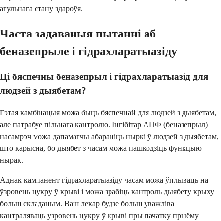
агульнага стану здароўя.
Часта задаваныя пытанні аб
беназепрыле і гідрахларатыазіду
Ці бяспечны беназепрыл і гідрахларатыазід для
людзей з дыябетам?
Гэтая камбінацыя можа быць бяспечнай для людзей з дыябетам,
але патрабуе пільнага кантролю. Інгібітар АПФ (беназепрыл)
насамрэч можа дапамагчы абараніць ныркі ў людзей з дыябетам,
што карысна, бо дыябет з часам можа пашкодзіць функцыю
нырак.
Аднак кампанент гідрахларатыазіду часам можа ўплываць на
ўзровень цукру ў крыві і можа зрабіць кантроль дыябету крыху
больш складаным. Ваш лекар будзе больш уважліва
кантраляваць узровень цукру ў крыві пры пачатку прыёму