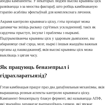
абодва кампаненты. У некаторых людзей высокі крывяны ціск
развіваецца з-за мноства фактараў, што робіць камбінаваную
тэрапію асабліва эфектыўнай для комплекснага лячэння.
Акрамя кантролю крывянага ціску, гэты прэпарат можа
дапамагчы знізіць рызыку сур'ёзных ускладненняў, такіх як
сардэчны прыступ, інсульт і праблемы з ныркамі.
Падтрымліваючы крывяны ціск у здаровым дыяпазоне, вы
абараняеце сваё сэрца, мозг, ныркі і іншыя жыццёва важныя
органы ад пашкоджанняў, якія высокі крывяны ціск можа
выклікаць з цягам часу.
Як працуюць беназепрыл і
гідрахларатыязід?
Гэтая камбінацыя працуе праз два дапаўняльныя механізмы, якія
вырашаюць розныя аспекты кантролю крывянага ціску.
Кампанент беназепрылу блакуе фермент, які называецца АПФ,
які звычайна дапамагае выпрацоўваць гармон, які звужае