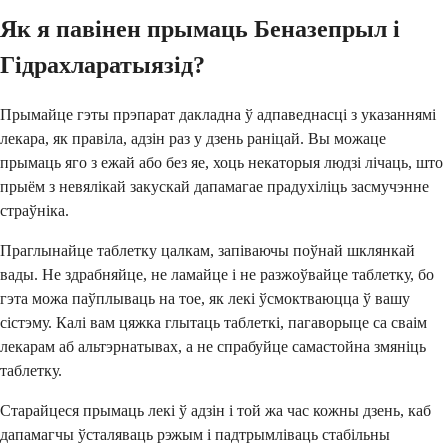
Як я павінен прымаць Беназепрыл і
Гідрахларатыязід?
Прымайце гэты прэпарат дакладна ў адпаведнасці з указаннямі
лекара, як правіла, адзін раз у дзень раніцай. Вы можаце
прымаць яго з ежай або без яе, хоць некаторыя людзі лічаць, што
прыём з невялікай закускай дапамагае прадухіліць засмучэнне
страўніка.
Праглынайце таблетку цалкам, запіваючы поўнай шклянкай
вады. Не здрабняйце, не ламайце і не разжоўвайце таблетку, бо
гэта можа паўплываць на тое, як лекі ўсмоктваюцца ў вашу
сістэму. Калі вам цяжка глытаць таблеткі, пагаворыце са сваім
лекарам аб альтэрнатывах, а не спрабуйце самастойна змяніць
таблетку.
Старайцеся прымаць лекі ў адзін і той жа час кожны дзень, каб
дапамагчы ўсталяваць рэжым і падтрымліваць стабільны