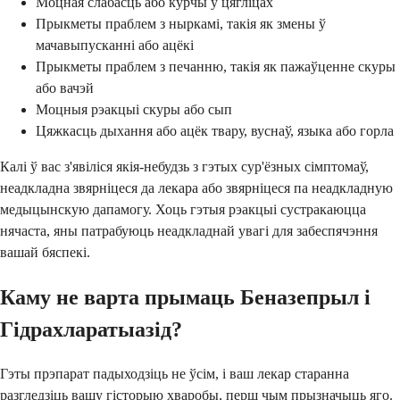
Моцная слабасць або курчы ў цягліцах
Прыкметы праблем з ныркамі, такія як змены ў
мачавыпусканні або ацёкі
Прыкметы праблем з печанню, такія як пажаўценне скуры
або вачэй
Моцныя рэакцыі скуры або сып
Цяжкасць дыхання або ацёк твару, вуснаў, языка або горла
Калі ў вас з'явіліся якія-небудзь з гэтых сур'ёзных сімптомаў,
неадкладна звярніцеся да лекара або звярніцеся па неадкладную
медыцынскую дапамогу. Хоць гэтыя рэакцыі сустракаюцца
нячаста, яны патрабуюць неадкладнай увагі для забеспячэння
вашай бяспекі.
Каму не варта прымаць Беназепрыл і
Гідрахларатыазід?
Гэты прэпарат падыходзіць не ўсім, і ваш лекар старанна
разгледзіць вашу гісторыю хваробы, перш чым прызначыць яго.