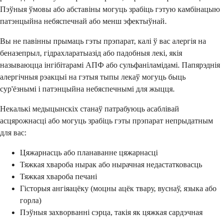
Пэўныя ўмовы або абставіны могуць зрабіць гэтую камбінацыю
патэнцыйна небяспечнай або менш эфектыўнай.
Вы не павінны прымаць гэты прэпарат, калі ў вас алергія на
беназепрыл, гідрахларатыазід або падобныя лекі, якія
называюцца інгібітарамі АПФ або сульфаніламідамі. Папярэднія
алергічныя рэакцыі на гэтыя тыпы лекаў могуць быць
сур'ёзнымі і патэнцыйна небяспечнымі для жыцця.
Некалькі медыцынскіх станаў патрабуюць асаблівай
асцярожнасці або могуць зрабіць гэты прэпарат непрыдатным
для вас:
Цяжарнасць або планаванне цяжарнасці
Тяжкая хвароба нырак або нырачная недастатковасць
Тяжкая хвароба печані
Гісторыя ангіяацёку (моцны ацёк твару, вуснаў, языка або
горла)
Пэўныя захворванні сэрца, такія як цяжкая сардэчная