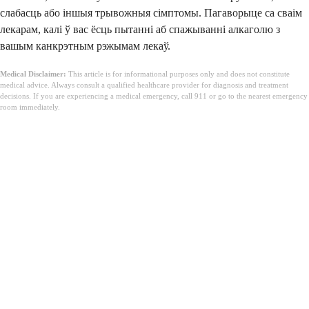
слабасць або іншыя трывожныя сімптомы. Пагаворыце са сваім
лекарам, калі ў вас ёсць пытанні аб спажыванні алкаголю з
вашым канкрэтным рэжымам лекаў.
Medical Disclaimer:
This article is for informational purposes only and does not constitute
medical advice. Always consult a qualified healthcare provider for diagnosis and treatment
decisions. If you are experiencing a medical emergency, call 911 or go to the nearest emergency
room immediately.