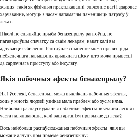
жыцця, такія як фізічныя практыкаванні, зніжэнне вагі і здаровае
харчаванне, могуць з часам дапамагчы паменшыць патрэбу ў
леках.
Ніколі не спыняйце прыём беназепрылу раптоўна, не
пагаварыўшы спачатку са сваім лекарам, нават калі вы
адчуваеце сябе лепш. Раптоўнае спыненне можа прывесці да
небяспечнага павышэння крывянага ціску, што можа прывесці
да сардэчнага прыступу або інсульту.
Якія пабочныя эфекты беназепрылу?
Як і ўсе лекі, беназепрыл можа выклікаць пабочныя эфекты,
хоць у многіх людзей узнікае мала праблем або зусім няма.
Найбольш распаўсюджаныя пабочныя эфекты звычайна лёгкія і
часта паляпшаюцца, калі ваш арганізм прывыкае да лекаў.
Вось найбольш распаўсюджаныя пабочныя эфекты, якія вы
можаце адчуць пры прыёме беназепрылу: