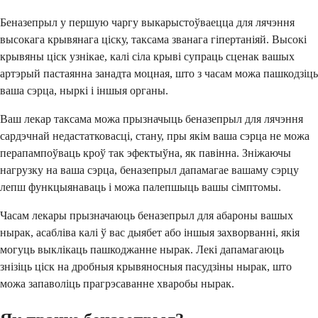
Беназепрыл у першую чаргу выкарыстоўваецца для лячэння
высокага крывянага ціску, таксама званага гіпертаніяй. Высокі
крывяны ціск узнікае, калі сіла крыві супраць сценак вашых
артэрый пастаянна занадта моцная, што з часам можа пашкодзіць
ваша сэрца, ныркі і іншыя органы.
Ваш лекар таксама можа прызначыць беназепрыл для лячэння
сардэчнай недастатковасці, стану, пры якім ваша сэрца не можа
перапампоўваць кроў так эфектыўна, як павінна. Зніжаючы
нагрузку на ваша сэрца, беназепрыл дапамагае вашаму сэрцу
лепш функцыянаваць і можа палепшыць вашы сімптомы.
Часам лекары прызначаюць беназепрыл для абароны вашых
нырак, асабліва калі ў вас дыябет або іншыя захворванні, якія
могуць выклікаць пашкоджанне нырак. Лекі дапамагаюць
знізіць ціск на дробныя крывяносныя пасудзіны нырак, што
можа запаволіць прагрэсаванне хваробы нырак.