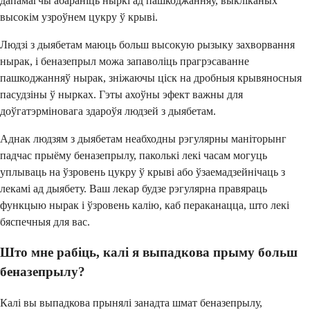
дапамагчы абараніць ныркі ад пашкоджанняў, выкліканых
высокім узроўнем цукру ў крыві.
Людзі з дыябетам маюць больш высокую рызыку захворвання
нырак, і беназепрыл можа запаволіць прагрэсаванне
пашкоджанняў нырак, зніжаючы ціск на дробныя крывяносныя
пасудзіны ў нырках. Гэты ахоўны эфект важны для
доўгатэрміновага здароўя людзей з дыябетам.
Аднак людзям з дыябетам неабходны рэгулярны маніторынг
падчас прыёму беназепрылу, паколькі лекі часам могуць
уплываць на ўзровень цукру ў крыві або ўзаемадзейнічаць з
лекамі ад дыябету. Ваш лекар будзе рэгулярна правяраць
функцыю нырак і ўзровень калію, каб пераканацца, што лекі
бяспечныя для вас.
Што мне рабіць, калі я выпадкова прыму больш
беназепрылу?
Калі вы выпадкова прынялі занадта шмат беназепрылу,