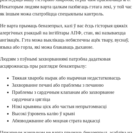
Некаторым людзям варта цалкам пазбягаць гэтага лекі, у той час
як іншым можа спатрэбіцца спецыяльны кантроль.
Не варта прымаць беназепрыл, калі ў вас ёсць гісторыя цяжкіх
алергічных рэакцый на інгібітары АПФ, стан, які называецца
ангіяацёк. Гэта можа выклікаць небяспечны ацёк твару, вуснаў,
языка або горла, які можа блакаваць дыханне.
Людзям з пэўнымі захворваннямі патрэбна дадатковая
асцярожнасць пры разглядзе беназепрылу:
Тяжкая хвароба нырак або нырачная недастатковасць
Захворванне печані або праблемы з печанню
Праблемы з сардэчным клапанам або захворванне
сардэчнага цягліца
Нізкі крывяны ціск або частыя непрытомнасці
Высокі ўзровень калію ў крыві
Абязводжванне або моцная страта вадкасці
Цяжарным жанчынам не варта прымаць беназепрыл, асабліва на