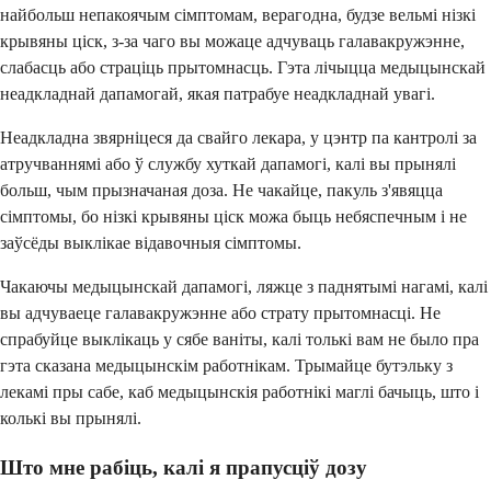
найбольш непакоячым сімптомам, верагодна, будзе вельмі нізкі
крывяны ціск, з-за чаго вы можаце адчуваць галавакружэнне,
слабасць або страціць прытомнасць. Гэта лічыцца медыцынскай
неадкладнай дапамогай, якая патрабуе неадкладнай увагі.
Неадкладна звярніцеся да свайго лекара, у цэнтр па кантролі за
атручваннямі або ў службу хуткай дапамогі, калі вы прынялі
больш, чым прызначаная доза. Не чакайце, пакуль з'явяцца
сімптомы, бо нізкі крывяны ціск можа быць небяспечным і не
заўсёды выклікае відавочныя сімптомы.
Чакаючы медыцынскай дапамогі, ляжце з паднятымі нагамі, калі
вы адчуваеце галавакружэнне або страту прытомнасці. Не
спрабуйце выклікаць у сябе ваніты, калі толькі вам не было пра
гэта сказана медыцынскім работнікам. Трымайце бутэльку з
лекамі пры сабе, каб медыцынскія работнікі маглі бачыць, што і
колькі вы прынялі.
Што мне рабіць, калі я прапусціў дозу