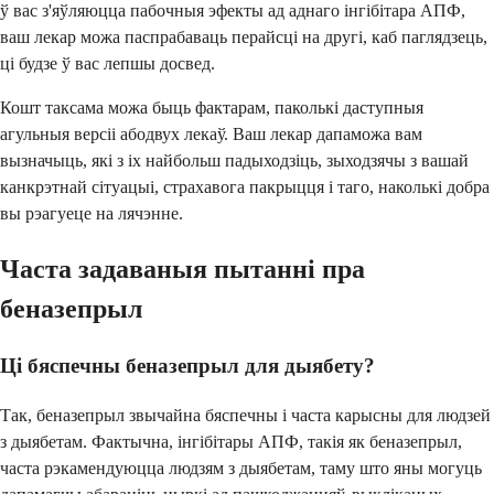
ў вас з'яўляюцца пабочныя эфекты ад аднаго інгібітара АПФ,
ваш лекар можа паспрабаваць перайсці на другі, каб паглядзець,
ці будзе ў вас лепшы досвед.
Кошт таксама можа быць фактарам, паколькі даступныя
агульныя версіі абодвух лекаў. Ваш лекар дапаможа вам
вызначыць, які з іх найбольш падыходзіць, зыходзячы з вашай
канкрэтнай сітуацыі, страхавога пакрыцця і таго, наколькі добра
вы рэагуеце на лячэнне.
Часта задаваныя пытанні пра
беназепрыл
Ці бяспечны беназепрыл для дыябету?
Так, беназепрыл звычайна бяспечны і часта карысны для людзей
з дыябетам. Фактычна, інгібітары АПФ, такія як беназепрыл,
часта рэкамендуюцца людзям з дыябетам, таму што яны могуць