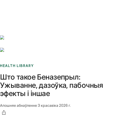
Benchmarks
Stories
FAQ
Sign up / Log in
HEALTH LIBRARY
Што такое Беназепрыл:
Ужыванне, дазоўка, пабочныя
эфекты і іншае
Апошняе абнаўленне
3 красавіка 2026 г.