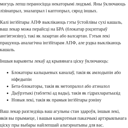
могуць лепш пераносіцца некаторымі людзьмі. Яны ўключаюць
лізінапрыл, эналапрыл і каптопрыл, сярод іншых.
Калі інгібітары АПФ выклікаюць гэты ўстойлівы сухі кашаль,
ваш лекар можа перайсці на БРА (блокатар рэцэптараў
ангіятэнзіну), такі як лазартан або валсартан. Гэтыя лекі
працуюць аналагічна інгібітарам АПФ, але рэдка выклікаюць
кашаль.
Іншыя варыянты лекаў ад крывянага ціску ўключаюць:
Блокаторы кальцыевых каналаў, такія як амлодыпін або
ніфедыпін
Бета-блокаторы, такія як метопралол або атэналол
Дыўрэтыкі (таблеткі ад вады), такія як гідрахларатыазід
Новыя лекі, такія як прамыя інгібітары рэніну
Ваш лекар разгледзіць ваш агульны стан здароўя, іншыя лекі,
якія вы прымаеце, і вашыя канкрэтныя паказчыкі артэрыяльнага
ціску пры выбары найлепшай альтэрнатывы для вас.