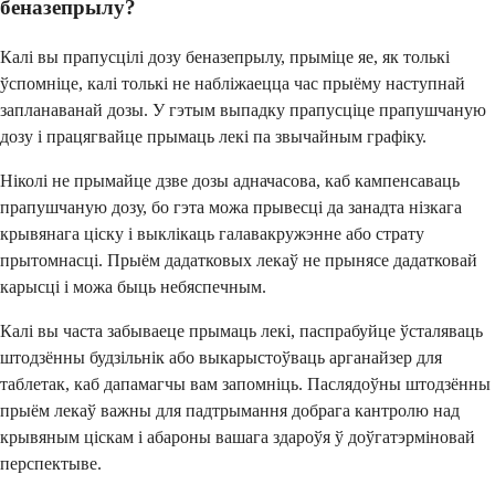
беназепрылу?
Калі вы прапусцілі дозу беназепрылу, прыміце яе, як толькі
ўспомніце, калі толькі не набліжаецца час прыёму наступнай
запланаванай дозы. У гэтым выпадку прапусціце прапушчаную
дозу і працягвайце прымаць лекі па звычайным графіку.
Ніколі не прымайце дзве дозы адначасова, каб кампенсаваць
прапушчаную дозу, бо гэта можа прывесці да занадта нізкага
крывянага ціску і выклікаць галавакружэнне або страту
прытомнасці. Прыём дадатковых лекаў не прынясе дадатковай
карысці і можа быць небяспечным.
Калі вы часта забываеце прымаць лекі, паспрабуйце ўсталяваць
штодзённы будзільнік або выкарыстоўваць арганайзер для
таблетак, каб дапамагчы вам запомніць. Паслядоўны штодзённы
прыём лекаў важны для падтрымання добрага кантролю над
крывяным ціскам і абароны вашага здароўя ў доўгатэрміновай
перспектыве.