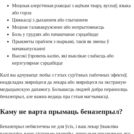
Моцныя алергічныя рэакцыі з ацёкам твару, вуснаў, языка
або горла
Цяжкасці з дыханнем або глытаннем
Моцнае галавакружэнне або непрытомнасць
Боль у грудзях або пачашчанае сэрцабіцце
Прыкметы праблем з ныркамі, такія як змены ў
мачавыпусканні
Высокі ўзровень калію, які выклікае слабасць або
нерэгулярнае сэрцабіцце
Калі вы адчуваеце любы з гэтых сур'ёзных пабочных эфектаў,
неадкладна звярніцеся да лекара або звярніцеся па экстраную
медыцынскую дапамогу. Большасць людзей добра пераносяць
беназепрыл, але важна ведаць пра гэтыя магчымасці.
Каму не варта прымаць беназепрыл?
Беназепрыл небяспечны не для ўсіх, і ваш лекар ўважліва
разгледзіць вашу гісторыю хваробы, перш чым прызначыць яго.