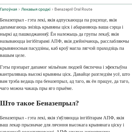
Галоўная
Лекавыя сродкі
Benazepril Oral Route
Беназепрыл - гэта лекі, якія адпускаюцца па рэцэпце, якія
дапамагаюць знізіць крывяны ціск і абараняюць ваша сэрца і
ныркі ад пашкоджанняў. Ён належыць да групы лекаў, якія
называюцца інгібітарамі АПФ, якія дзейнічаюць, расслабляючы
крывяносныя пасудзіны, каб кроў магла лягчэй праходзіць па
вашым целе.
Гэты прэпарат дапамог мільёнам людзей бяспечна і эфектыўна
кантраляваць высокі крывяны ціск. Давайце разгледзім усё, што
вам трэба ведаць пра беназепрыл, ад таго, як ён працуе, да таго,
чаго можна чакаць пры яго прыёме.
Што такое Беназепрыл?
Беназепрыл - гэта лекі, якія з'яўляюцца інгібітарам АПФ, якія
ваш лекар прызначае для лячэння высокага крывянага ціску і
сардэчнай недастатковасці. АПФ азначае ангиотензин-