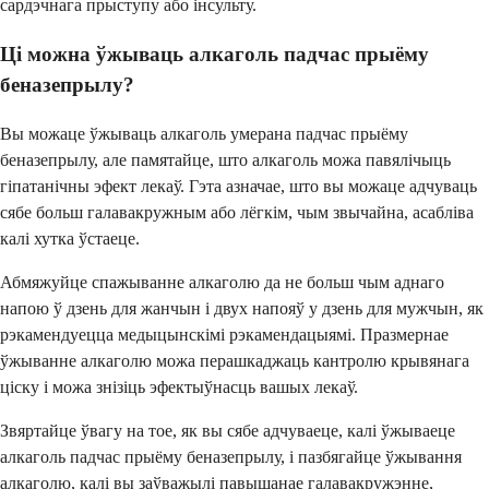
сардэчнага прыступу або інсульту.
Ці можна ўжываць алкаголь падчас прыёму
беназепрылу?
Вы можаце ўжываць алкаголь умерана падчас прыёму
беназепрылу, але памятайце, што алкаголь можа павялічыць
гіпатанічны эфект лекаў. Гэта азначае, што вы можаце адчуваць
сябе больш галавакружным або лёгкім, чым звычайна, асабліва
калі хутка ўстаеце.
Абмяжуйце спажыванне алкаголю да не больш чым аднаго
напою ў дзень для жанчын і двух напояў у дзень для мужчын, як
рэкамендуецца медыцынскімі рэкамендацыямі. Празмернае
ўжыванне алкаголю можа перашкаджаць кантролю крывянага
ціску і можа знізіць эфектыўнасць вашых лекаў.
Звяртайце ўвагу на тое, як вы сябе адчуваеце, калі ўжываеце
алкаголь падчас прыёму беназепрылу, і пазбягайце ўжывання
алкаголю, калі вы заўважылі павышанае галавакружэнне,