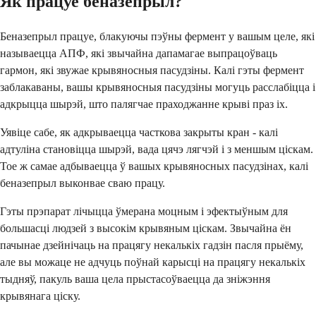
Як працуе беназепрыл?
Беназепрыл працуе, блакуючы пэўны фермент у вашым целе, які
называецца АПФ, які звычайна дапамагае выпрацоўваць
гармон, які звужае крывяносныя пасудзіны. Калі гэты фермент
заблакаваны, вашы крывяносныя пасудзіны могуць расслабіцца і
адкрыцца шырэй, што палягчае праходжанне крыві праз іх.
Уявіце сабе, як адкрываецца часткова закрыты кран - калі
адтуліна становіцца шырэй, вада цячэ лягчэй і з меншым ціскам.
Тое ж самае адбываецца ў вашых крывяносных пасудзінах, калі
беназепрыл выконвае сваю працу.
Гэты прэпарат лічыцца ўмерана моцным і эфектыўным для
большасці людзей з высокім крывяным ціскам. Звычайна ён
пачынае дзейнічаць на працягу некалькіх гадзін пасля прыёму,
але вы можаце не адчуць поўнай карысці на працягу некалькіх
тыдняў, пакуль ваша цела прыстасоўваецца да зніжэння
крывянага ціску.