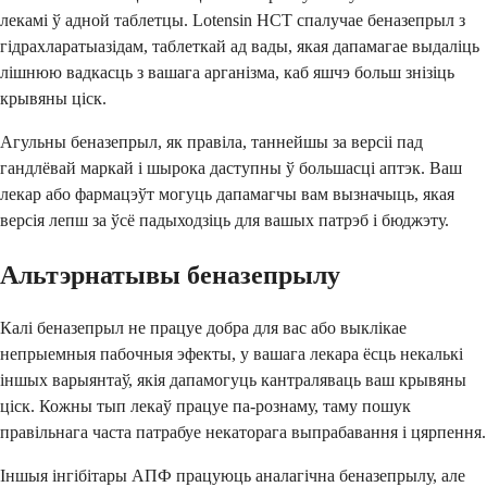
лекамі ў адной таблетцы. Lotensin HCT спалучае беназепрыл з
гідрахларатыазідам, таблеткай ад вады, якая дапамагае выдаліць
лішнюю вадкасць з вашага арганізма, каб яшчэ больш знізіць
крывяны ціск.
Агульны беназепрыл, як правіла, таннейшы за версіі пад
гандлёвай маркай і шырока даступны ў большасці аптэк. Ваш
лекар або фармацэўт могуць дапамагчы вам вызначыць, якая
версія лепш за ўсё падыходзіць для вашых патрэб і бюджэту.
Альтэрнатывы беназепрылу
Калі беназепрыл не працуе добра для вас або выклікае
непрыемныя пабочныя эфекты, у вашага лекара ёсць некалькі
іншых варыянтаў, якія дапамогуць кантраляваць ваш крывяны
ціск. Кожны тып лекаў працуе па-рознаму, таму пошук
правільнага часта патрабуе некаторага выпрабавання і цярпення.
Іншыя інгібітары АПФ працуюць аналагічна беназепрылу, але