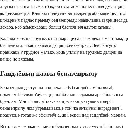
другім і трэцім трыместрах, бо гэта можа нанесці шкоду дзіцяці,
які развіваецца. Калі вы плануеце зацяжарыць або выявіце, што
цяжарныя падчас прыёму беназепрылу, неадкладна звярніцеся да
лекара, каб абмеркаваць больш бяспечныя альтэрнатывы.
Калі вы корміце грудзьмі, пагаварыце са сваім лекарам аб тым, ці
бяспечны для вас і вашага дзіцяці беназепрыл. Лекі могуць
пранікаць у грудное малако, хоць уплыў на грудных дзяцей да
канца не вядомы.
Гандлёвыя назвы беназепрылу
Беназепрыл даступны пад некалькімі гандлёвымі назвамі,
прычым Lotensin з'яўляецца найбольш вядомым арыгінальным
брэндам. Многія людзі таксама прымаюць агульныя версіі
беназепрылу, якія ўтрымліваюць той жа актыўны інгрэдыент і
працуюць гэтак жа эфектыўна, як і версіі пад гандлёвай маркай.
Вы таксама можаце знайсці беназепрыл у спалучэнні з іншымі