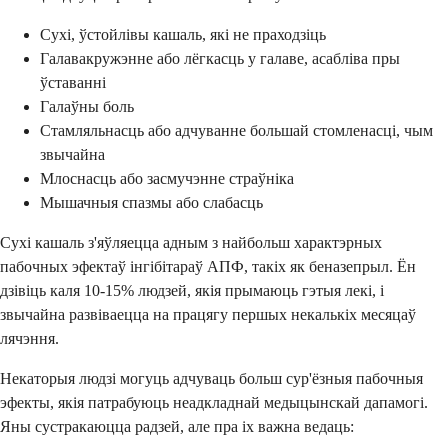
Сухі, ўстойлівы кашаль, які не праходзіць
Галавакружэнне або лёгкасць у галаве, асабліва пры
ўставанні
Галаўны боль
Стамляльнасць або адчуванне большай стомленасці, чым
звычайна
Млоснасць або засмучэнне страўніка
Мышачныя спазмы або слабасць
Сухі кашаль з'яўляецца адным з найбольш характэрных
пабочных эфектаў інгібітараў АПФ, такіх як беназепрыл. Ён
дзівіць каля 10-15% людзей, якія прымаюць гэтыя лекі, і
звычайна развіваецца на працягу першых некалькіх месяцаў
лячэння.
Некаторыя людзі могуць адчуваць больш сур'ёзныя пабочныя
эфекты, якія патрабуюць неадкладнай медыцынскай дапамогі.
Яны сустракаюцца радзей, але пра іх важна ведаць: