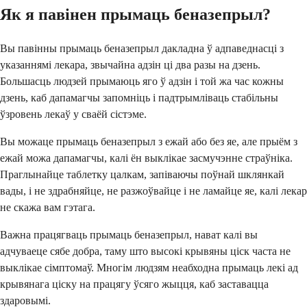
Як я павінен прымаць беназепрыл?
Вы павінны прымаць беназепрыл дакладна ў адпаведнасці з
указаннямі лекара, звычайна адзін ці два разы на дзень.
Большасць людзей прымаюць яго ў адзін і той жа час кожны
дзень, каб дапамагчы запомніць і падтрымліваць стабільны
ўзровень лекаў у сваёй сістэме.
Вы можаце прымаць беназепрыл з ежай або без яе, але прыём з
ежай можа дапамагчы, калі ён выклікае засмучэнне страўніка.
Праглынайце таблетку цалкам, запіваючы поўнай шклянкай
вады, і не здрабняйце, не разжоўвайце і не ламайце яе, калі лекар
не скажа вам гэтага.
Важна працягваць прымаць беназепрыл, нават калі вы
адчуваеце сябе добра, таму што высокі крывяны ціск часта не
выклікае сімптомаў. Многім людзям неабходна прымаць лекі ад
крывянага ціску на працягу ўсяго жыцця, каб заставацца
здаровымі.