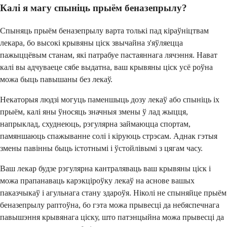
Калі я магу спыніць прыём беназепрылу?
Спыняць прыём беназепрылу варта толькі пад кіраўніцтвам
лекара, бо высокі крывяны ціск звычайна з'яўляецца
пажыццёвым станам, які патрабуе пастаяннага лячэння. Нават
калі вы адчуваеце сябе выдатна, ваш крывяны ціск усё роўна
можа быць павышаны без лекаў.
Некаторыя людзі могуць паменшыць дозу лекаў або спыніць іх
прыём, калі яны ўносяць значныя змены ў лад жыцця,
напрыклад, схуднеюць, рэгулярна займаюцца спортам,
памяншаюць спажыванне солі і кіруюць стрэсам. Аднак гэтыя
змены павінны быць істотнымі і ўстойлівымі з цягам часу.
Ваш лекар будзе рэгулярна кантраляваць ваш крывяны ціск і
можа прапанаваць карэкціроўку лекаў на аснове вашых
паказчыкаў і агульнага стану здароўя. Ніколі не спыняйце прыём
беназепрылу раптоўна, бо гэта можа прывесці да небяспечнага
павышэння крывянага ціску, што патэнцыйна можа прывесці да