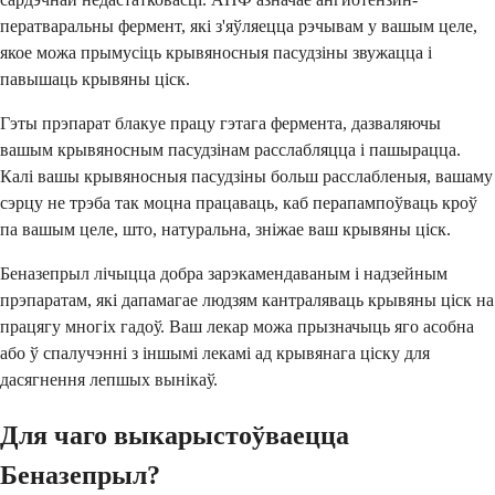
ператваральны фермент, які з'яўляецца рэчывам у вашым целе,
якое можа прымусіць крывяносныя пасудзіны звужацца і
павышаць крывяны ціск.
Гэты прэпарат блакуе працу гэтага фермента, дазваляючы
вашым крывяносным пасудзінам расслабляцца і пашырацца.
Калі вашы крывяносныя пасудзіны больш расслабленыя, вашаму
сэрцу не трэба так моцна працаваць, каб перапампоўваць кроў
па вашым целе, што, натуральна, зніжае ваш крывяны ціск.
Беназепрыл лічыцца добра зарэкамендаваным і надзейным
прэпаратам, які дапамагае людзям кантраляваць крывяны ціск на
працягу многіх гадоў. Ваш лекар можа прызначыць яго асобна
або ў спалучэнні з іншымі лекамі ад крывянага ціску для
дасягнення лепшых вынікаў.
Для чаго выкарыстоўваецца
Беназепрыл?