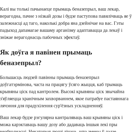
Калі вы толькі пачынаеце прымаць беназепрыл, ваш лекар,
верагодна, пачне з нізкай дозы і будзе паступова павялічваць яе ў
залежнасці ад таго, наколькі добра яна дзейнічае на вас. Гэты
падыход дапамагае вашаму арганізму адаптавацца да лекаў і
зніжае верагоднасць пабочных эфектаў.
Як доўга я павінен прымаць
беназепрыл?
Большасць людзей павінны прымаць беназепрыл
доўгатэрмінова, часта на працягу ўсяго жыцця, каб трымаць
крывяны ціск пад кантролем. Высокі крывяны ціск звычайна
з'яўляецца хранічным захворваннем, якое патрабуе пастаяннага
лячэння для прадухілення сур'ёзных ускладненняў.
Ваш лекар будзе рэгулярна кантраляваць ваш крывяны ціск і
можа карэктаваць вашу дозу або дадаваць іншыя лекі пры
неабходнасці. Некаторыя людзі лічаць, што змены ў ладзе