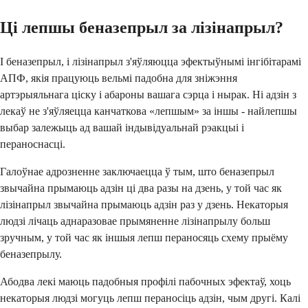
Ці лепшы беназепрыл за лізінапрыл?
І беназепрыл, і лізінапрыл з'яўляюцца эфектыўнымі інгібітарамі
АПФ, якія працуюць вельмі падобна для зніжэння
артэрыяльнага ціску і абароны вашага сэрца і нырак. Ні адзін з
лекаў не з'яўляецца канчаткова «лепшым» за іншы - найлепшы
выбар залежыць ад вашай індывідуальнай рэакцыі і
пераноснасці.
Галоўнае адрозненне заключаецца ў тым, што беназепрыл
звычайна прымаюць адзін ці два разы на дзень, у той час як
лізінапрыл звычайна прымаюць адзін раз у дзень. Некаторыя
людзі лічаць аднаразовае прымяненне лізінапрылу больш
зручным, у той час як іншыя лепш пераносяць схему прыёму
беназепрылу.
Абодва лекі маюць падобныя профілі пабочных эфектаў, хоць
некаторыя людзі могуць лепш пераносіць адзін, чым другі. Калі