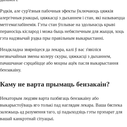
Рэдкія, але сур'ёзныя пабочныя эфекты ўключаюць цяжкія
алергічныя рэакцыі, цяжкасці з дыханнем і стан, які называецца
метгемаглабінемія. Гэты стан ўплывае на здольнасць крыві
пераносіць кісларод і можа быць небяспечным для жыцця, хоць
гэта надзвычай рэдка пры правільным выкарыстанні.
Неадкладна звярніцеся да лекара, калі ў вас з'явіліся
незвычайныя змены колеру скуры, цяжкасці з дыханнем,
пачашчанае сэрцабіцце або моцны ацёк пасля выкарыстання
бензакаіну.
Каму не варта прымаць бензакаін?
Некаторым людзям варта пазбягаць бензакаіну або
выкарыстоўваць яго толькі пад наглядам лекара. Ваша бяспека
залежыць ад разумення таго, ці падыходзіць гэты прэпарат для
вашай канкрэтнай сітуацыі.