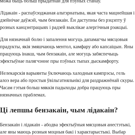
можа быць больш прыдатнай для пэўных станаў.
Лідакаін - распаўсюджаная альтэрнатыва, якая часта мацнейшая і
дзейнічае даўжэй, чым бензакаін. Ён даступны без рэцэпту ў
розных канцэнтрацыях і радзей выклікае алергічныя рэакцыі.
Для нязначнай болю і запалення могуць дапамагчы мясцовыя
прадукты, якія змяшчаюць ментол, камфару або капсаіцын. Яны
працуюць інакш, чым бензакаін, але могуць забяспечыць
эфектыўнае палягчэнне пры пэўных тыпах дыскамфорту.
Нелекарскія варыянты ўключаюць халодныя кампрэсы, гель
алоэ вера або простыя ўвільгатняльнікі для раздражнёнай скуры.
Часам гэтыя больш мяккія падыходы добра працуюць пры
нязначных праблемах.
Ці лепшы бензакаін, чым лідакаін?
Бензакаін і лідакаін - абодва эфектыўныя мясцовыя анестэтыкі,
але яны маюць розныя моцныя бакі і характарыстыкі. Выбар