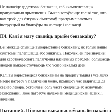
Не наносіце дадатковы бензакаін, каб «кампенсаваць»
прапушчаныя прымянення. Выкарыстоўвайце толькі тое, што
вам трэба для бягучых сімптомаў, прытрымліваючыся
інструкцый на ўпакоўцы па частаце і колькасці.
П4. Калі я магу спыніць прыём бензакаіну?
Вы можаце спыніць выкарыстанне бензакаіну, як толькі вашы
сімптомы палепшацца або знікнуць. Паколькі ён прызначаны
для кароткачасовага палягчэння нязначных праблем, большасць
людзей выкарыстоўваюць яго ўсяго некалькі дзён.
Калі вы карыстаецеся бензакаінам на працягу тыдня і ўсё яшчэ
маеце патрэбу ў палягчэнні болю, прыйшоў час звярнуцца да
свайго лекара. Устойлівы боль часта сведчыць аб асноўным
захворванні, якое патрабуе належнай медыцынскай ацэнкі і
лячэння.
Пытанне 5. Ці можна выкарыстоўваць бензакаін з