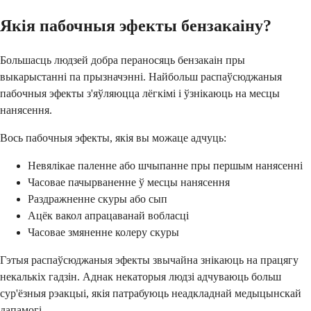
Якія пабочныя эфекты бензакаіну?
Большасць людзей добра пераносяць бензакаін пры
выкарыстанні па прызначэнні. Найбольш распаўсюджаныя
пабочныя эфекты з'яўляюцца лёгкімі і ўзнікаюць на месцы
нанясення.
Вось пабочныя эфекты, якія вы можаце адчуць:
Невялікае паленне або шчыпанне пры першым нанясенні
Часовае пачырваненне ў месцы нанясення
Раздражненне скуры або сып
Ацёк вакол апрацаванай вобласці
Часовае змяненне колеру скуры
Гэтыя распаўсюджаныя эфекты звычайна знікаюць на працягу
некалькіх гадзін. Аднак некаторыя людзі адчуваюць больш
сур'ёзныя рэакцыі, якія патрабуюць неадкладнай медыцынскай
дапамогі.