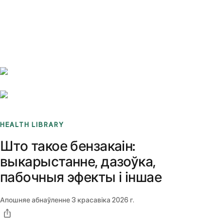
Benchmarks
Stories
FAQ
Sign up / Log in
HEALTH LIBRARY
Што такое бензакаін:
выкарыстанне, дазоўка,
пабочныя эфекты і іншае
Апошняе абнаўленне
3 красавіка 2026 г.