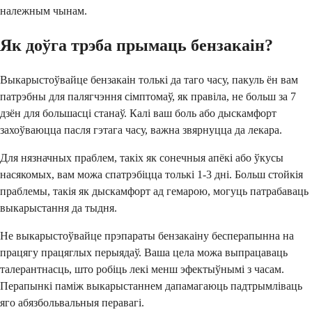
належным чынам.
Як доўга трэба прымаць бензакаін?
Выкарыстоўвайце бензакаін толькі да таго часу, пакуль ён вам
патрэбны для палягчэння сімптомаў, як правіла, не больш за 7
дзён для большасці станаў. Калі ваш боль або дыскамфорт
захоўваюцца пасля гэтага часу, важна звярнуцца да лекара.
Для нязначных праблем, такіх як сонечныя апёкі або ўкусы
насякомых, вам можа спатрэбіцца толькі 1-3 дні. Больш стойкія
праблемы, такія як дыскамфорт ад гемарою, могуць патрабаваць
выкарыстання да тыдня.
Не выкарыстоўвайце прэпараты бензакаіну бесперапынна на
працягу працяглых перыядаў. Ваша цела можа выпрацаваць
талерантнасць, што робіць лекі менш эфектыўнымі з часам.
Перапынкі паміж выкарыстаннем дапамагаюць падтрымліваць
яго абязбольвальныя перавагі.