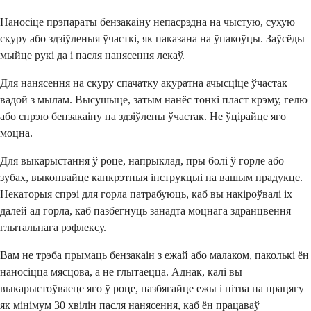
Наносіце прэпараты бензакаіну непасрэдна на чыстую, сухую
скуру або здзіўленыя ўчасткі, як паказана на ўпакоўцы. Заўсёды
мыйце рукі да і пасля нанясення лекаў.
Для нанясення на скуру спачатку акуратна ачысціце ўчастак
вадой з мылам. Высушыце, затым нанёс тонкі пласт крэму, гелю
або спрэю бензакаіну на здзіўлены ўчастак. Не ўцірайце яго
моцна.
Для выкарыстання ў роце, напрыклад, пры болі ў горле або
зубах, выконвайце канкрэтныя інструкцыі на вашым прадукце.
Некаторыя спрэі для горла патрабуюць, каб вы накіроўвалі іх
далей ад горла, каб пазбегнуць занадта моцнага здранцвення
глытальнага рэфлексу.
Вам не трэба прымаць бензакаін з ежай або малаком, паколькі ён
наносіцца мясцова, а не глытаецца. Аднак, калі вы
выкарыстоўваеце яго ў роце, пазбягайце ежы і пітва на працягу
як мінімум 30 хвілін пасля нанясення, каб ён працаваў