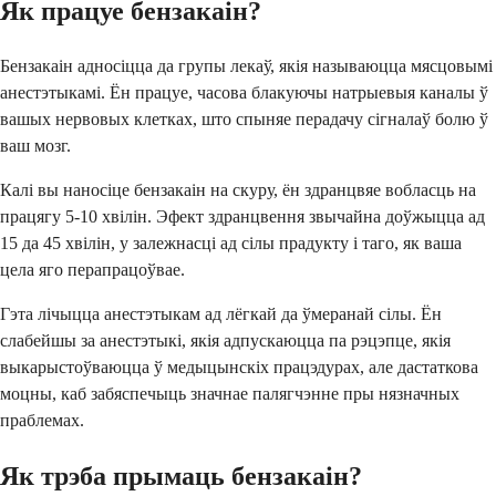
Як працуе бензакаін?
Бензакаін адносіцца да групы лекаў, якія называюцца мясцовымі
анестэтыкамі. Ён працуе, часова блакуючы натрыевыя каналы ў
вашых нервовых клетках, што спыняе перадачу сігналаў болю ў
ваш мозг.
Калі вы наносіце бензакаін на скуру, ён здранцвяе вобласць на
працягу 5-10 хвілін. Эфект здранцвення звычайна доўжыцца ад
15 да 45 хвілін, у залежнасці ад сілы прадукту і таго, як ваша
цела яго перапрацоўвае.
Гэта лічыцца анестэтыкам ад лёгкай да ўмеранай сілы. Ён
слабейшы за анестэтыкі, якія адпускаюцца па рэцэпце, якія
выкарыстоўваюцца ў медыцынскіх працэдурах, але дастаткова
моцны, каб забяспечыць значнае палягчэнне пры нязначных
праблемах.
Як трэба прымаць бензакаін?