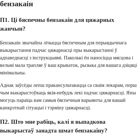
бензакаін
П1. Ці бяспечны бензакаін для цяжарных
жанчын?
Бензакаін звычайна лічыцца бяспечным для перыядычнага
выкарыстання падчас цяжарнасці пры выкарыстанні ў
адпаведнасці з інструкцыямі. Паколькі ён наносіцца мясцова і
вельмі мала трапляе ў ваш крываток, рызыка для вашага дзіцяці
мінімальны.
Аднак заўсёды лепш пракансультавацца са сваім лекарам, перш
чым выкарыстоўваць якія-небудзь лекі падчас цяжарнасці. Яны
могуць параіць вам самыя бяспечныя варыянты для вашай
канкрэтнай сітуацыі і тэрміну цяжарнасці.
П2. Што мне рабіць, калі я выпадкова
выкарыстаў занадта шмат бензакаіну?