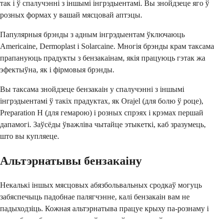
так і ў спалучэнні з іншымі інгрэдыентамі. Вы знойдзеце яго ў
розных формах у вашай мясцовай аптэцы.
Папулярныя брэнды з адным інгрэдыентам ўключаюць
Americaine, Dermoplast і Solarcaine. Многія брэнды крам таксама
прапануюць прадукты з бензакаінам, якія працуюць гэтак жа
эфектыўна, як і фірмовыя брэнды.
Вы таксама знойдзеце бензакаін у спалучэнні з іншымі
інгрэдыентамі ў такіх прадуктах, як Orajel (для болю ў роце),
Preparation H (для гемарою) і розных спрэях і крэмах першай
дапамогі. Заўсёды ўважліва чытайце этыкеткі, каб зразумець,
што вы купляеце.
Альтэрнатывы бензакаіну
Некалькі іншых мясцовых абязбольвальных сродкаў могуць
забяспечыць падобнае палягчэнне, калі бензакаін вам не
падыходзіць. Кожная альтэрнатыва працуе крыху па-рознаму і