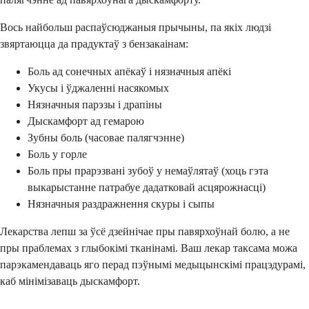
Вось найбольш распаўсюджаныя прычыны, па якіх людзі
звяртаюцца да прадуктаў з бензакаінам:
Боль ад сонечных апёкаў і нязначныя апёкі
Укусы і ўджаленні насякомых
Нязначныя парэзы і драпіны
Дыскамфорт ад гемарою
Зубны боль (часовае палягчэнне)
Боль у горле
Боль пры прарэзвані зубоў у немаўлятаў (хоць гэта
выкарыстанне патрабуе дадатковай асцярожнасці)
Нязначныя раздражнення скуры і сыпы
Лекарства лепш за ўсё дзейнічае пры павярхоўнай болю, а не
пры праблемах з глыбокімі тканінамі. Ваш лекар таксама можа
парэкамендаваць яго перад пэўнымі медыцынскімі працэдурамі,
каб мінімізаваць дыскамфорт.