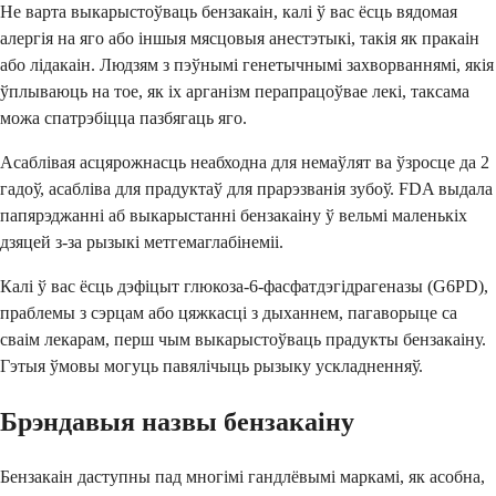
Не варта выкарыстоўваць бензакаін, калі ў вас ёсць вядомая
алергія на яго або іншыя мясцовыя анестэтыкі, такія як пракаін
або лідакаін. Людзям з пэўнымі генетычнымі захворваннямі, якія
ўплываюць на тое, як іх арганізм перапрацоўвае лекі, таксама
можа спатрэбіцца пазбягаць яго.
Асаблівая асцярожнасць неабходна для немаўлят ва ўзросце да 2
гадоў, асабліва для прадуктаў для прарэзванія зубоў. FDA выдала
папярэджанні аб выкарыстанні бензакаіну ў вельмі маленькіх
дзяцей з-за рызыкі метгемаглабінеміі.
Калі ў вас ёсць дэфіцыт глюкоза-6-фасфатдэгідрагеназы (G6PD),
праблемы з сэрцам або цяжкасці з дыханнем, пагаворыце са
сваім лекарам, перш чым выкарыстоўваць прадукты бензакаіну.
Гэтыя ўмовы могуць павялічыць рызыку ускладненняў.
Брэндавыя назвы бензакаіну
Бензакаін даступны пад многімі гандлёвымі маркамі, як асобна,