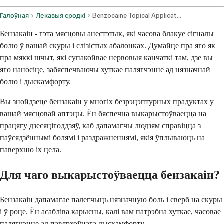
Галоўная
Лекавыя сродкі
Benzocaine Topical Application Route
Бензакаін - гэта мясцовы анестэтык, які часова блакуе сігналы
болю ў вашай скуры і слізістых абалонках. Думайце пра яго як
пра мяккі шчыт, які супакойвае нервовыя канчаткі там, дзе вы
яго наносіце, забяспечваючы хуткае палягчэнне ад нязначнай
болю і дыскамфорту.
Вы знойдзеце бензакаін у многіх безрэцэптурных прадуктах у
вашай мясцовай аптэцы. Ён бяспечна выкарыстоўваецца на
працягу дзесяцігоддзяў, каб дапамагчы людзям справіцца з
паўсядзённымі болямі і раздражненнямі, якія ўплываюць на
паверхню іх цела.
Для чаго выкарыстоўваецца бензакаін?
Бензакаін дапамагае палегчыць нязначную боль і сверб на скуры
і ў роце. Ён асабліва карысны, калі вам патрэбна хуткае, часовае
палягчэнне ад павярхоўнага дыскамфорту.