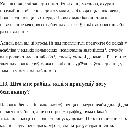
Калі вы нанеслі занадта шмат бензакаіну мясцова, акуратна
прамыйце вобласць вадой з мылам, каб выдаліць лішкі лекаў.
Большасць мясцовых перадазіровак выклікаюць толькі
павелічэнне мясцовых пабочных эфектаў, такіх як паленне або
раздражненне.
Аднак, калі вы ці хтосьці іншы праглынулі прадукты бензакаіну,
асабліва ў вялікіх колькасцях, неадкладна звярніцеся ў службу
кантролю атручванняў або ў службу хуткай дапамогі. Глытанне
значных колькасцяў можа выклікаць сур'ёзныя ўскладненні, у
тым ліку метгемаглабінемію.
П3. Што мне рабіць, калі я прапусціў дозу
бензакаіну?
Паколькі бензакаін выкарыстоўваецца па меры неабходнасці для
палягчэння болю, а не па строгім графіку, няма ніякай
заклапочанасці з нагоды «пропуску дозы». Проста наносіце яго,
калі вы адчуваеце дыскамфорт, які патрабуе здранцвення.