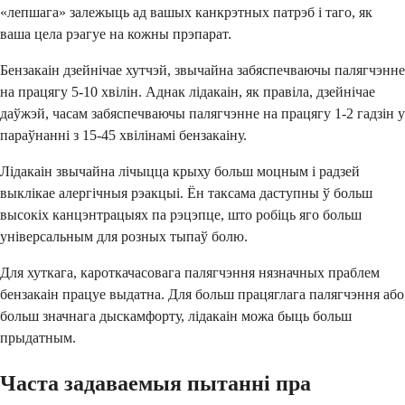
«лепшага» залежыць ад вашых канкрэтных патрэб і таго, як
ваша цела рэагуе на кожны прэпарат.
Бензакаін дзейнічае хутчэй, звычайна забяспечваючы палягчэнне
на працягу 5-10 хвілін. Аднак лідакаін, як правіла, дзейнічае
даўжэй, часам забяспечваючы палягчэнне на працягу 1-2 гадзін у
параўнанні з 15-45 хвілінамі бензакаіну.
Лідакаін звычайна лічыцца крыху больш моцным і радзей
выклікае алергічныя рэакцыі. Ён таксама даступны ў больш
высокіх канцэнтрацыях па рэцэпце, што робіць яго больш
універсальным для розных тыпаў болю.
Для хуткага, кароткачасовага палягчэння нязначных праблем
бензакаін працуе выдатна. Для больш працяглага палягчэння або
больш значнага дыскамфорту, лідакаін можа быць больш
прыдатным.
Часта задаваемыя пытанні пра