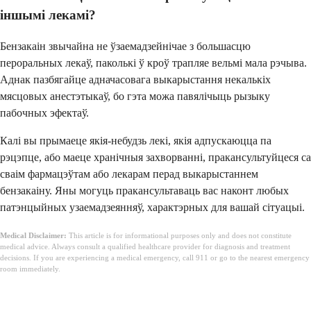
іншымі лекамі?
Бензакаін звычайна не ўзаемадзейнічае з большасцю
пероральных лекаў, паколькі ў кроў трапляе вельмі мала рэчыва.
Аднак пазбягайце адначасовага выкарыстання некалькіх
мясцовых анестэтыкаў, бо гэта можа павялічыць рызыку
пабочных эфектаў.
Калі вы прымаеце якія-небудзь лекі, якія адпускаюцца па
рэцэпце, або маеце хранічныя захворванні, пракансультуйцеся са
сваім фармацэўтам або лекарам перад выкарыстаннем
бензакаіну. Яны могуць пракансультаваць вас наконт любых
патэнцыйных узаемадзеянняў, характэрных для вашай сітуацыі.
Medical Disclaimer:
This article is for informational purposes only and does not constitute
medical advice. Always consult a qualified healthcare provider for diagnosis and treatment
decisions. If you are experiencing a medical emergency, call 911 or go to the nearest emergency
room immediately.