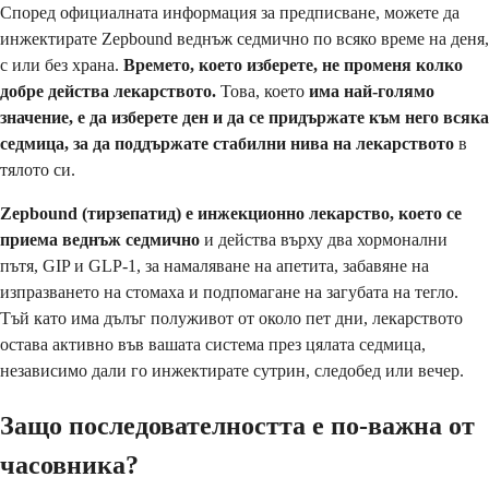
Според официалната информация за предписване, можете да
инжектирате Zepbound веднъж седмично по всяко време на деня,
с или без храна.
Времето, което изберете, не променя колко
добре действа лекарството.
Това, което
има най-голямо
значение, е да изберете ден и да се придържате към него всяка
седмица, за да поддържате стабилни нива на лекарството
в
тялото си.
Zepbound (тирзепатид) е инжекционно лекарство, което се
приема веднъж седмично
и действа върху два хормонални
пътя, GIP и GLP-1, за намаляване на апетита, забавяне на
изпразването на стомаха и подпомагане на загубата на тегло.
Тъй като има дълъг полуживот от около пет дни, лекарството
остава активно във вашата система през цялата седмица,
независимо дали го инжектирате сутрин, следобед или вечер.
Защо последователността е по-важна от
часовника?