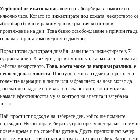
Zepbound не е като хапче,
което се абсорбира в рамките на
няколко часа. Когато го инжектирате под кожата, лекарството се
абсорбира бавно и равномерно в кръвния ви поток в
продължение на дни. Това бавно освобождаване е причината да
се налага прием само веднъж седмично.
Поради този дълготраен дизайн, дали ще го инжектирате в 7
сутринта или в 9 вечерта, прави много малка разлика в това как
действа лекарството.
Това, което може да направи разлика, е
непоследователността
. Пропускането на седмици, прекалено
големите вариации в дните или забравянето на дози могат да
доведат до спадове в нивата на лекарството, което може да
намали ефективността му за контрол на апетита и загуба на
тегло.
Най-простият подход е да изберете ден, който ще помните
надеждно. Някои хора избират сутрин през уикенда, когато имат
повече време и по-спокойна рутина. Други предпочитат вечер
през седмицата, която съответства на техния график. Задаването