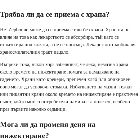
Трябва ли да се приема с храна?
Не. Zepbound може да се приема с или без храна. Храната не
влияе на това как лекарството се абсорбира, тъй като се
инжектира под кожата, а не се поглъща. Лекарството заобикаля
храносмилателния тракт изцяло.
Въпреки това, някои хора забелязват, че лека, немазна храна
около времето на инжектиране помага за намаляване на
гаденето. Храни като крекери, препечен хляб или обикновен
ориз могат да успокоят стомаха. Избягването на мазни, тежки
или пикантни храни около времето на инжектиране е практичен
съвет, който много потребители намират за полезен, особено
през първите няколко седмици.
Мога ли да променя деня на
инжектиране?