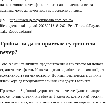
на напомняне на телефона или сигнал в календара всяка
седмица може да помогне да се превърне в навик.
[IMG:
https://assets.getbeyondhealth.com/health-
lib/blogs/manual_upload_20260213181242_Best-Time-of-Day-to-
Take-Zepbound.png
]
Трябва ли да го приемам сутрин или
вечер?
Това зависи от личните предпочитания и как тялото ви понася
страничните ефекти. И двата варианта работят еднакво добре за
ефективността на лекарството. Но има практически причини
някои хора да предпочитат единия или другия вариант.
Приемът на Zepbound сутрин означава, че сте будни и нащрек,
ако се появят странични ефекти. Гаденето, което е най-честият
страничен ефект, често се появява в рамките на първите няколко