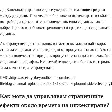
Да. Ключовото правило е да се уверите, че има
поне
три дни
между две дози
. Така че, ако обикновено инжектирате в събота,
но трябва да преместите на понеделник една седмица, това е
добре. Просто възобновете редовния си график през следващата
седмица.
Ако пропуснете доза напълно, вземете я възможно най-скоро,
стига да е в рамките на четири дни от пропуснатата доза. Ако са
минали повече от четири дни, пропуснете тази доза и изчакайте
следващата по график. Не вземайте две дози в близък интервал,
за да компенсирате пропусната.
[IMG:
https://assets.getbeyondhealth.com/health-
lib/blogs/manual_upload_20260213180752_zepbound-side-effect.png
]
Как мога да управлявам страничните
ефекти около времето на инжектиране?