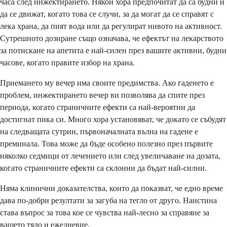
часа след инжектирането. Някои хора предпочитат да са будни и
да се движат, когато това се случи, за да могат да се справят с
лека храна, да пият вода или да регулират нивото на активност.
Сутрешното дозиране също означава, че ефектът на лекарството
за потискане на апетита е най-силен през вашите активни, будни
часове, когато правите избор на храна.
Приемането му вечер има своите предимства. Ако гаденето е
проблем, инжектирането вечер ви позволява да спите през
периода, когато страничните ефекти са най-вероятни да
достигнат пика си. Много хора установяват, че докато се събудят
на следващата сутрин, първоначалната вълна на гадене е
преминала. Това може да бъде особено полезно през първите
няколко седмици от лечението или след увеличаване на дозата,
когато страничните ефекти са склонни да бъдат най-силни.
Няма клинични доказателства, които да показват, че едно време
дава по-добри резултати за загуба на тегло от друго. Наистина
става въпрос за това кое се чувства най-лесно за справяне за
вашето тяло и ежедневие.