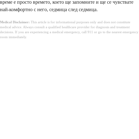
време е просто времето, което ще запомните и ще се чувствате
най-комфортно с него, седмица след седмица.
Medical Disclaimer:
This article is for informational purposes only and does not constitute
medical advice. Always consult a qualified healthcare provider for diagnosis and treatment
decisions. If you are experiencing a medical emergency, call 911 or go to the nearest emergency
room immediately.