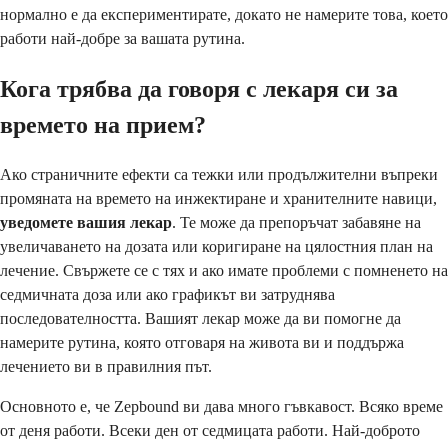
нормално е да експериментирате, докато не намерите това, което
работи най-добре за вашата рутина.
Кога трябва да говоря с лекаря си за
времето на прием?
Ако страничните ефекти са тежки или продължителни въпреки
промяната на времето на инжектиране и хранителните навици,
уведомете вашия лекар
. Те може да препоръчат забавяне на
увеличаването на дозата или коригиране на цялостния план на
лечение. Свържете се с тях и ако имате проблеми с помненето на
седмичната доза или ако графикът ви затруднява
последователността. Вашият лекар може да ви помогне да
намерите рутина, която отговаря на живота ви и поддържа
лечението ви в правилния път.
Основното е, че Zepbound ви дава много гъвкавост. Всяко време
от деня работи. Всеки ден от седмицата работи. Най-доброто