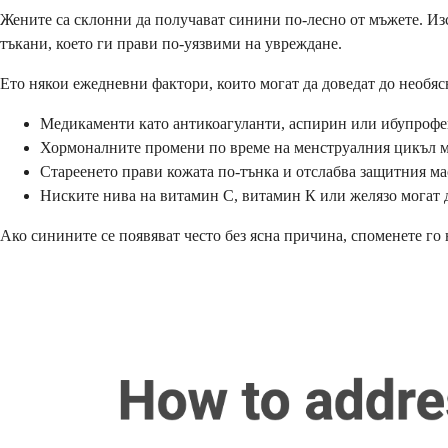
Жените са склонни да получават синини по-лесно от мъжете. Изс
тъкани, което ги прави по-уязвими на увреждане.
Ето някои ежедневни фактори, които могат да доведат до необя
Медикаменти като антикоагуланти, аспирин или ибупрофен 
Хормоналните промени по време на менструалния цикъл мо
Стареенето прави кожата по-тънка и отслабва защитния ма
Ниските нива на витамин С, витамин К или желязо могат д
Ако синините се появяват често без ясна причина, споменете го