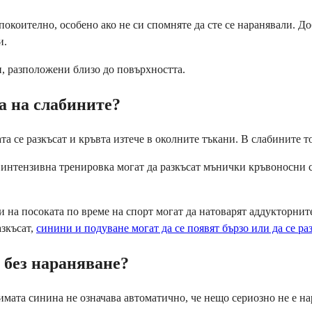
покоително, особено ако не си спомняте да сте се наранявали. Д
и.
и, разположени близо до повърхността.
а на слабините?
а се разкъсат и кръвта изтече в околните тъкани. В слабините т
 интензивна тренировка могат да разкъсат мънички кръвоносни с
 на посоката по време на спорт могат да натоварят аддукторнит
азкъсат,
синини и подуване могат да се появят бързо или да се ра
 без нараняване?
имата синина не означава автоматично, че нещо сериозно не е на