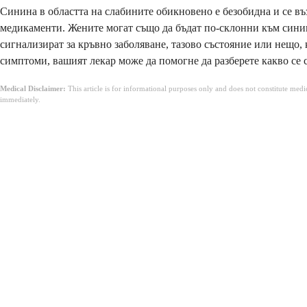
Синина в областта на слабините обикновено е безобидна и се в
медикаменти. Жените могат също да бъдат по-склонни към синин
сигнализират за кръвно заболяване, тазово състояние или нещо,
симптоми, вашият лекар може да помогне да разберете какво се 
Medical Disclaimer:
This article is for informational purposes only and does not constitute med
immediately.