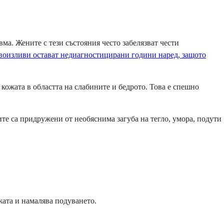
а. Жените с тези състояния често забелязват чести
ъвоизливи остават недиагностицирани години наред, защото
 кожата в областта на слабините и бедрото. Това е спешно
те са придружени от необяснима загуба на тегло, умора, подути
жата и намалява подуването.