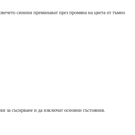
Повечето синини преминават през промяна на цвета от тъмно
 ви за съсирване и да изключат основни състояния.