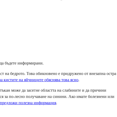
е да бъдете информирани.
ст на бедрото. Това обикновено е придружено от внезапна остра
на кистите на яйчниците обяснява това ясно
.
 тъкан може да засегне областта на слабините и да причини
ся за по-лесно получаване на синини. Ако имате болезнени или
а предложи полезна информация
.