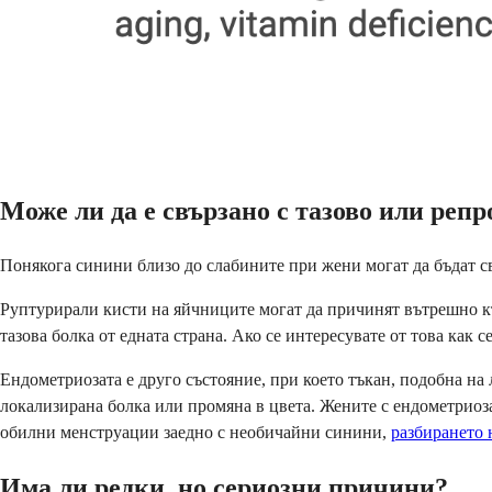
Може ли да е свързано с тазово или реп
Понякога синини близо до слабините при жени могат да бъдат свъ
Руптурирали кисти на яйчниците могат да причинят вътрешно къ
тазова болка от едната страна. Ако се интересувате от това как 
Ендометриозата е друго състояние, при което тъкан, подобна на 
локализирана болка или промяна в цвета. Жените с ендометриоза
обилни менструации заедно с необичайни синини,
разбирането 
Има ли редки, но сериозни причини?