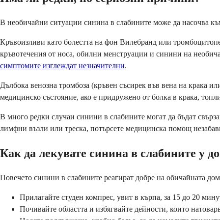
В необичайни ситуации синина в слабините може да насочва къ
Кръвоизливи като болестта на фон Вилебранд или тромбоцитопен
кръвотечения от носа, обилни менструации и синини на необич
симптомите изглеждат незначителни
.
Дълбока венозна тромбоза (кръвен съсирек във вена на крака ил
медицинско състояние, ако е придружено от болка в крака, топл
В много редки случаи синини в слабините могат да бъдат свърз
лимфни възли или треска, потърсете медицинска помощ незабав
Как да лекувате синина в слабините у д
Повечето синини в слабините реагират добре на обичайната дом
Прилагайте студен компрес, увит в кърпа, за 15 до 20 мин
Почивайте областта и избягвайте дейности, които натоварв