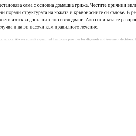
ъзстановява сама с основна домашна грижа. Честите причини вкл
и поради структурата на кожата и кръвоносните си съдове. В р
 което изисква допълнително изследване. Ако синината се разпро
случва и да ви насочи към правилното лечение.
ical advice. Always consult a qualified healthcare provider for diagnosis and treatment decisions