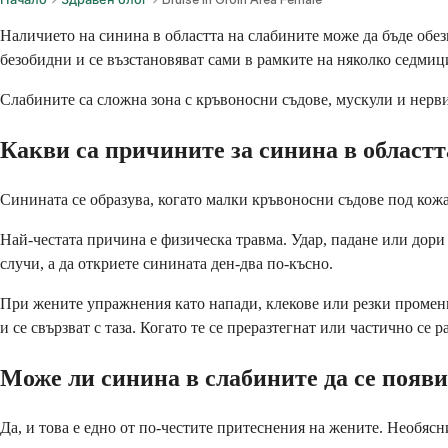
Наличието на синина в областта на слабините може да бъде обез
безобидни и се възстановяват сами в рамките на няколко седмиц
Слабините са сложна зона с кръвоносни съдове, мускули и нерв
Какви са причините за синина в областт
Синината се образува, когато малки кръвоносни съдове под кожат
Най-честата причина е физическа травма. Удар, падане или дори
случи, а да откриете синината ден-два по-късно.
При жените упражнения като напади, клекове или резки промени
и се свързват с таза. Когато те се преразтегнат или частично се р
Може ли синина в слабините да се появи
Да, и това е едно от по-честите притеснения на жените. Необясн