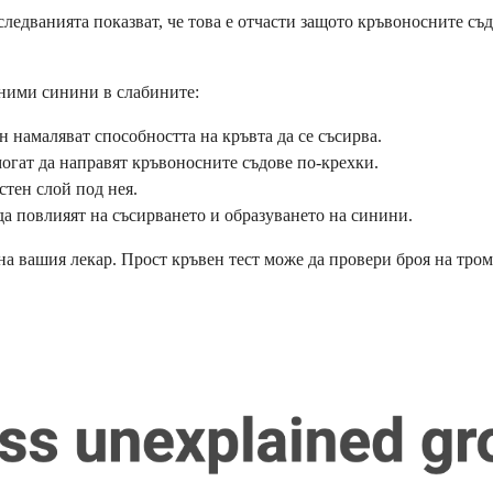
ледванията показват, че това е отчасти защото кръвоносните съ
сними синини в слабините:
намаляват способността на кръвта да се съсирва.
гат да направят кръвоносните съдове по-крехки.
стен слой под нея.
а повлияят на съсирването и образуването на синини.
 на вашия лекар. Прост кръвен тест може да провери броя на тро