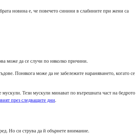
обрата новина е, че повечето синини в слабините при жени са
ова може да се случи по няколко причини.
ъдове. Понякога може да не забележите нараняването, когато се
е мускули. Тези мускули минават по вътрешната част на бедрото
звият през следващите дни
.
ред. Но си струва да й обърнете внимание.