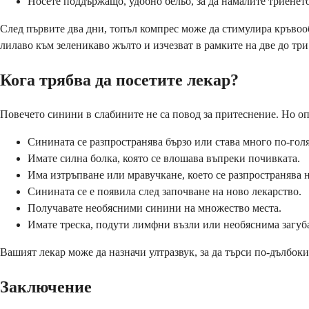
Носете поддържащо, удобно бельо, за да намалите триенето
След първите два дни, топъл компрес може да стимулира кръвоо
лилаво към зеленикаво жълто и изчезват в рамките на две до тр
Кога трябва да посетите лекар?
Повечето синини в слабините не са повод за притеснение. Но о
Синината се разпространява бързо или става много по-голя
Имате силна болка, която се влошава въпреки почивката.
Има изтръпване или мравучкане, което се разпространява н
Синината се е появила след започване на ново лекарство.
Получавате необясними синини на множество места.
Имате треска, подути лимфни възли или необяснима загуба
Вашият лекар може да назначи ултразвук, за да търси по-дълбок
Заключение