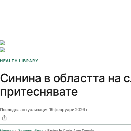
Benchmarks
Stories
FAQ
Sign up / Log in
HEALTH LIBRARY
Синина в областта на с
притеснявате
Последна актуализация
19 февруари 2026 г.
Начало
Здравен блог
Bruise In Groin Area Female