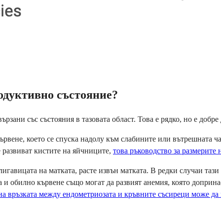
родуктивно състояние?
рзани със състояния в тазовата област. Това е рядко, но е добр
рвене, което се спуска надолу към слабините или вътрешната ча
се развиват кистите на яйчниците,
това ръководство за размерите 
лигавицата на матката, расте извън матката. В редки случаи тази
 и обилно кървене също могат да развият анемия, която доприна
на връзката между ендометриозата и кръвните съсиреци може д