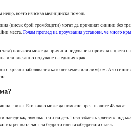
м нещо, което изисква медицинска помощ.
ия (нисък брой тромбоцити) могат да причинят синини без травм
айни места.
Голям преглед на проучвания установи, че много кр
и таза) понякога може да причини подуване и промяна в цвета на
ина или внезапно подуване на единия крак.
ани с кръвни заболявания като левкемия или лимфом. Ако синини
но.
ома?
ашна грижа. Ето какво може да помогне през първите 48 часа:
ути наведнъж, няколко пъти на ден. Това забавя кървенето под ко
ат вътрешната част на бедрото или тазобедрената става.