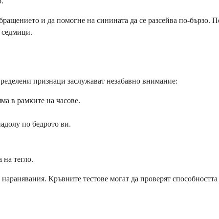
.
бращението и да помогне на синината да се разсейва по-бързо. 
и седмици.
пределени признаци заслужават незабавно внимание:
ма в рамките на часове.
адолу по бедрото ви.
 на тегло.
и наранявания. Кръвните тестове могат да проверят способността