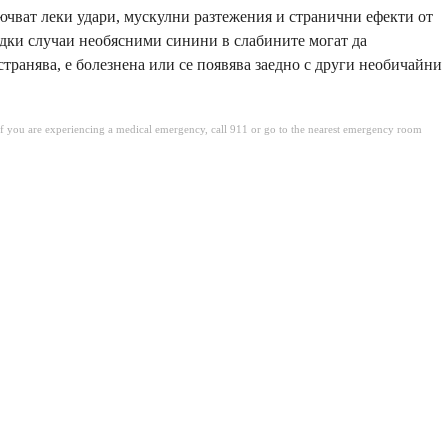
ючват леки удари, мускулни разтежения и странични ефекти от
едки случаи необясними синини в слабините могат да
странява, е болезнена или се появява заедно с други необичайни
. If you are experiencing a medical emergency, call 911 or go to the nearest emergency room