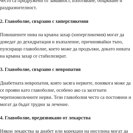
често са придружени от замаяност, изпотяване, объркване и
раздразнителност.
2.
Главоболие, свързано с хипергликемия
Повишените нива на кръвна захар (хипергликемия) могат да
доведат до дехидратация и възпаление, причинявайки тъпо,
пулсиращо главоболие, което може да продължи, докато нивата
на кръвна захар се стабилизират.
3.
Главоболие, свързано с невропатия
Диабетната невропатия, която засяга нервите, понякога може да
се прояви като главоболие, особено ако са засегнати
черепномозъчните нерви. Тези главоболия често са постоянни и
могат да бъдат трудни за лечение.
4.
Главоболие, предизвикано от лекарства
Някои лекарства за диабет или корекции на инсулина могат да