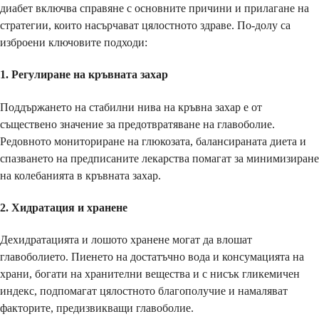
диабет включва справяне с основните причини и прилагане на
стратегии, които насърчават цялостното здраве. По-долу са
изброени ключовите подходи:
1.
Регулиране на кръвната захар
Поддържането на стабилни нива на кръвна захар е от
съществено значение за предотвратяване на главоболие.
Редовното мониториране на глюкозата, балансираната диета и
спазването на предписаните лекарства помагат за минимизиране
на колебанията в кръвната захар.
2.
Хидратация и хранене
Дехидратацията и лошото хранене могат да влошат
главоболието. Пиенето на достатъчно вода и консумацията на
храни, богати на хранителни вещества и с нисък гликемичен
индекс, подпомагат цялостното благополучие и намаляват
факторите, предизвикващи главоболие.