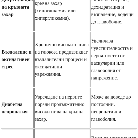
кръвна захар
на кръвната
дехидратация и
(хипогликемия или
захар
възпаление, водещи
хипергликемия).
до главоболие.
Увеличава
Хронично високите нива
чувствителността и
Възпаление и
на глюкоза предизвикват
вероятността от
оксидативен
възпалителни процеси и
васкуларни или
стрес
оксидативни
главоболия от
увреждания.
напрежение.
Увреждане на нервите
Може да доведе до
Диабетна
поради продължително
постоянни,
невропатия
високи нива на кръвна
невропатични
захар.
главоболия.