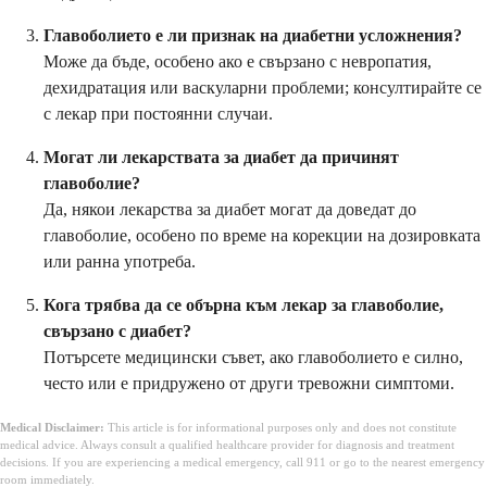
Главоболието е ли признак на диабетни усложнения?
Може да бъде, особено ако е свързано с невропатия,
дехидратация или васкуларни проблеми; консултирайте се
с лекар при постоянни случаи.
Могат ли лекарствата за диабет да причинят
главоболие?
Да, някои лекарства за диабет могат да доведат до
главоболие, особено по време на корекции на дозировката
или ранна употреба.
Кога трябва да се обърна към лекар за главоболие,
свързано с диабет?
Потърсете медицински съвет, ако главоболието е силно,
често или е придружено от други тревожни симптоми.
Medical Disclaimer:
This article is for informational purposes only and does not constitute
medical advice. Always consult a qualified healthcare provider for diagnosis and treatment
decisions. If you are experiencing a medical emergency, call 911 or go to the nearest emergency
room immediately.