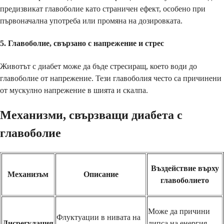
предизвикат главоболие като страничен ефект, особено при
първоначална употреба или промяна на дозировката.
5.
Главоболие, свързано с напрежение и стрес
Животът с диабет може да бъде стресиращ, което води до
главоболие от напрежение. Тези главоболия често са причинени
от мускулно напрежение в шията и скалпа.
Механизми, свързващи диабета с
главоболие
Въздействие върху
Механизъм
Описание
главоболието
Може да причини
Флуктуации в нивата на
Дисрегулация
липса на енергия,