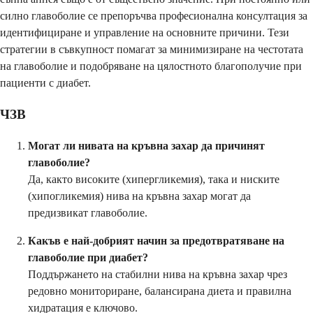
силно главоболие се препоръчва професионална консултация за
идентифициране и управление на основните причини. Тези
стратегии в съвкупност помагат за минимизиране на честотата
на главоболие и подобряване на цялостното благополучие при
пациенти с диабет.
ЧЗВ
Могат ли нивата на кръвна захар да причинят
главоболие?
Да, както високите (хипергликемия), така и ниските
(хипогликемия) нива на кръвна захар могат да
предизвикат главоболие.
Какъв е най-добрият начин за предотвратяване на
главоболие при диабет?
Поддържането на стабилни нива на кръвна захар чрез
редовно мониториране, балансирана диета и правилна
хидратация е ключово.