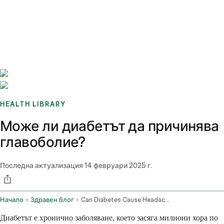
Benchmarks
Stories
FAQ
Sign up / Log in
HEALTH LIBRARY
Може ли диабетът да причинява
главоболие?
Последна актуализация
14 февруари 2025 г.
Начало
Здравен блог
Can Diabetes Cause Headaches
Диабетът е хронично заболяване, което засяга милиони хора по