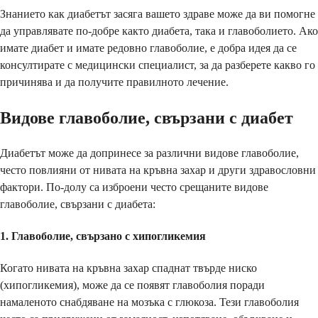
Знанието как диабетът засяга вашето здраве може да ви помогне
да управлявате по-добре както диабета, така и главоболието. Ако
имате диабет и имате редовно главоболие, е добра идея да се
консултирате с медицински специалист, за да разберете какво го
причинява и да получите правилното лечение.
Видове главоболие, свързани с диабет
Диабетът може да допринесе за различни видове главоболие,
често повлияни от нивата на кръвна захар и други здравословни
фактори. По-долу са изброени често срещаните видове
главоболие, свързани с диабета:
1.
Главоболие, свързано с хипогликемия
Когато нивата на кръвна захар спаднат твърде ниско
(хипогликемия), може да се появят главоболия поради
намаленото снабдяване на мозъка с глюкоза. Тези главоболия