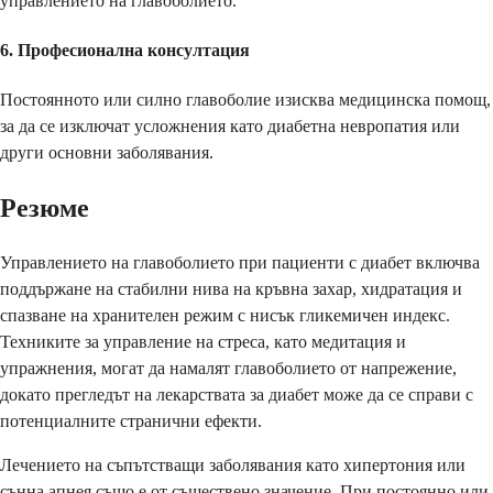
управлението на главоболието.
6.
Професионална консултация
Постоянното или силно главоболие изисква медицинска помощ,
за да се изключат усложнения като диабетна невропатия или
други основни заболявания.
Резюме
Управлението на главоболието при пациенти с диабет включва
поддържане на стабилни нива на кръвна захар, хидратация и
спазване на хранителен режим с нисък гликемичен индекс.
Техниките за управление на стреса, като медитация и
упражнения, могат да намалят главоболието от напрежение,
докато прегледът на лекарствата за диабет може да се справи с
потенциалните странични ефекти.
Лечението на съпътстващи заболявания като хипертония или
сънна апнея също е от съществено значение. При постоянно или