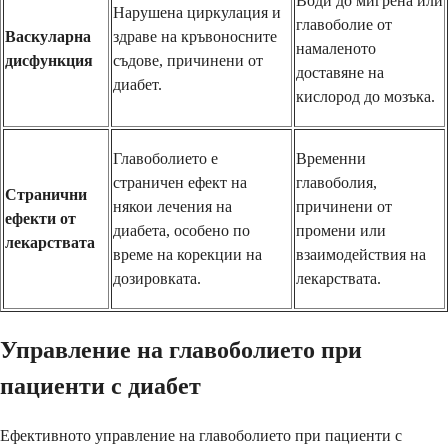
Води до мигрена или
Нарушена циркулация и
главоболие от
Васкуларна
здраве на кръвоносните
намаленото
дисфункция
съдове, причинени от
доставяне на
диабет.
кислород до мозъка.
Главоболието е
Временни
страничен ефект на
главоболия,
Странични
някои лечения на
причинени от
ефекти от
диабета, особено по
промени или
лекарствата
време на корекции на
взаимодействия на
дозировката.
лекарствата.
Управление на главоболието при
пациенти с диабет
Ефективното управление на главоболието при пациенти с