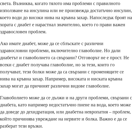
света. Възниква, когато тялото има проблеми с правилното
използване на инсулина или не произвежда достатъчно инсулин,
което води до високи нива на кръвна захар. Напоследък броят на
хората с диабет е нарастнал значително, което го прави важен
здравословен проблем.
Ако имате диабет, може да се сблъскате с различни
здравословни проблеми, включително главоболие. Но дали
диабетът и главоболието са свързани? Отговорът не е прост. Не
всеки с диабет получава главоболие, но за тези, които го
получават, тези болки може да са свързани с променящите се
нива на кръвна захар. Например, високата и ниската кръвна
захар могат да причинят различни видове главоболие.
Главоболието може да се дължи и на други проблеми, свързани с
диабета, като например недостатъчно пиене на вода, което може
да доведе до дехидратация, или диабетна невропатия – проблем,
който причинява увреждане на нервите и болка. Важно е да се
разберат тези връзки.