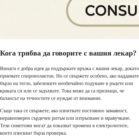
Кога трябва да говорите с вашия лекар?
Винаги е добра идея да поддържате връзка с вашия лекар, докато
приемате спиронолактон. Но се свържете особено, ако наддавате
бързо на тегло, забележите необичайно подуване в ръцете или
краката си или се задъхвате. Това може да са признаци, че
балансът на течностите се нуждае от внимание.
Също така се свържете, ако изпитвате постоянно замаяност,
неравномерен сърдечен ритъм или изтръпване и мравучкане.
Тези симптоми могат да показват промени в електролитите,
които изискват бърза проверка.