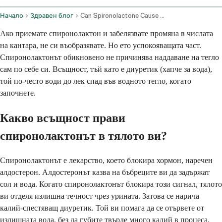
Начало
Здравен блог
Can Spironolactone Cause Weight Gain
Ако приемате спиронолактон и забелязвате промяна в числата
на кантара, не си въобразявате. Но ето успокояващата част.
Спиронолактонът обикновено не причинява наддаване на тегло
сам по себе си. Всъщност, тъй като е диуретик (хапче за вода),
той по-често води до лек спад във водното тегло, когато
започнете.
Какво всъщност прави
спиронолактонът в тялото ви?
Спиронолактонът е лекарство, което блокира хормон, наречен
алдостерон. Алдостеронът казва на бъбреците ви да задържат
сол и вода. Когато спиронолактонът блокира този сигнал, тялото
ви отделя излишна течност чрез урината. Затова се нарича
калий-спестяващ диуретик. Той ви помага да се отървете от
излишната вода, без да губите твърде много калий в процеса.