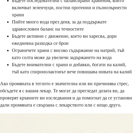
Бъдете последователни с балансирани хранения, които
включват зеленчуци, постни протеини и пълнозърнести
храни
Пийте много вода през деня, за да поддържате
здравословен баланс на течностите
Бъдете активни с движение, което ви харесва, дори
ежедневна разходка се брои
Ограничете храни с високо съдържание на натрий, тъй
като солта може да увеличи задържането на вода
Бъдете внимателни с храни и добавки, богати на калий,
тъй като спиронолактонът вече повишава нивата на калий
Ако промяната в теглото е значителна или ви причинява стрес,
обсъдете я с вашия лекар. Те могат да прегледат дозата ви, да
проверят кръвните ви изследвания и да помогнат да се установи
дали промяната е свързана с лекарството или с нещо друго.