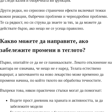
да следи калия и бъбречната ви функция.
Други редки, но сериозни странични ефекти включват тежки
кожни реакции, бъбречни проблеми и чернодробни проблеми.
Те са рядкост, но си струва да знаете за тях, за да можете да
действате бързо, ако нещо не се усеща правилно.
Какво можете да направите, ако
забележите промени в теглото?
Първо, опитайте се да не се паникьосвате. Лекото отклонение на
кантара не означава, че нещо не е наред. Телата естествено
варират, а започването на ново лекарство може временно да
промени начина, по който тялото ви обработва течностите.
Въпреки това, някои практични стъпки могат да помогнат:
Водете прост дневник на храната и активността, за да
забележите модели