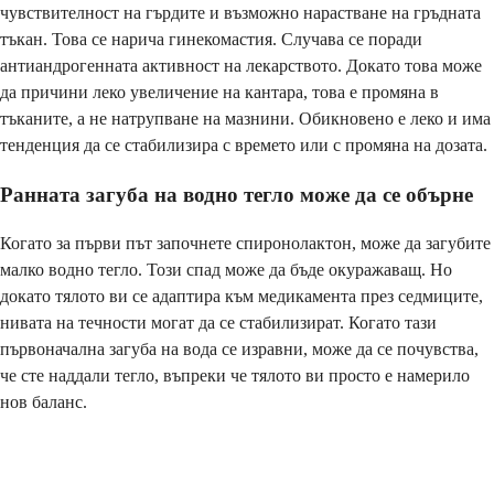
чувствителност на гърдите и възможно нарастване на гръдната
тъкан. Това се нарича гинекомастия. Случава се поради
антиандрогенната активност на лекарството. Докато това може
да причини леко увеличение на кантара, това е промяна в
тъканите, а не натрупване на мазнини. Обикновено е леко и има
тенденция да се стабилизира с времето или с промяна на дозата.
Ранната загуба на водно тегло може да се обърне
Когато за първи път започнете спиронолактон, може да загубите
малко водно тегло. Този спад може да бъде окуражаващ. Но
докато тялото ви се адаптира към медикамента през седмиците,
нивата на течности могат да се стабилизират. Когато тази
първоначална загуба на вода се изравни, може да се почувства,
че сте наддали тегло, въпреки че тялото ви просто е намерило
нов баланс.