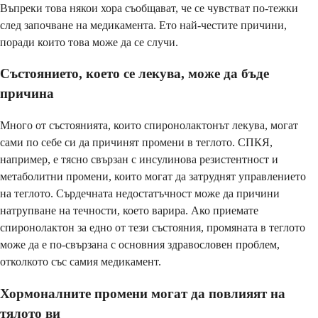
Въпреки това някои хора съобщават, че се чувстват по-тежки
след започване на медикамента. Ето най-честите причини,
поради които това може да се случи.
Състоянието, което се лекува, може да бъде
причина
Много от състоянията, които спиронолактонът лекува, могат
сами по себе си да причинят промени в теглото. СПКЯ,
например, е тясно свързан с инсулинова резистентност и
метаболитни промени, които могат да затруднят управлението
на теглото. Сърдечната недостатъчност може да причини
натрупване на течности, което варира. Ако приемате
спиронолактон за едно от тези състояния, промяната в теглото
може да е по-свързана с основния здравословен проблем,
отколкото със самия медикамент.
Хормоналните промени могат да повлияят на
тялото ви