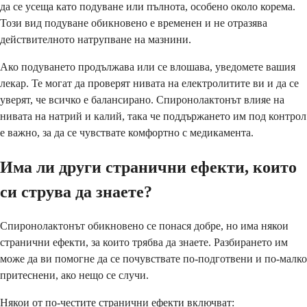
да се усеща като подуване или пълнота, особено около корема.
Този вид подуване обикновено е временен и не отразява
действителното натрупване на мазнини.
Ако подуването продължава или се влошава, уведомете вашия
лекар. Те могат да проверят нивата на електролитите ви и да се
уверят, че всичко е балансирано. Спиронолактонът влияе на
нивата на натрий и калий, така че поддържането им под контрол
е важно, за да се чувствате комфортно с медикамента.
Има ли други странични ефекти, които
си струва да знаете?
Спиронолактонът обикновено се понася добре, но има някои
странични ефекти, за които трябва да знаете. Разбирането им
може да ви помогне да се почувствате по-подготвени и по-малко
притеснени, ако нещо се случи.
Някои от по-честите странични ефекти включват: