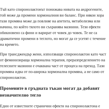
Тъй като спиронолактонът понижава нивата на андрогените,
той може да промени хормоналния ви баланс. При някои хора
тази промяна може да повлияе на апетита, метаболизма или
начина, по който тялото ви съхранява мазнини. Тези ефекти
обикновено са фини и варират от човек до човек. Те не са
драматични промени в теглото, но могат да се усетят с течение
на времето.
При трансджендър жени, използващи спиронолактон като част
от феминизираща хормонална терапия, преразпределението на
телесните мазнини е очаквана част от процеса на преход. Тази
промяна идва от по-широка хормонална промяна, а не само от
спиронолактон.
Промените в гръдната тъкан могат да добавят
незначително тегло
Един от известните странични ефекти на спиронолактона е