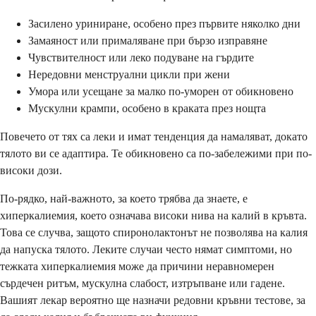
Засилено уриниране, особено през първите няколко дни
Замаяност или прималяване при бързо изправяне
Чувствителност или леко подуване на гърдите
Нередовни менструални цикли при жени
Умора или усещане за малко по-уморен от обикновено
Мускулни крампи, особено в краката през нощта
Повечето от тях са леки и имат тенденция да намаляват, докато
тялото ви се адаптира. Те обикновено са по-забележими при по-
високи дози.
По-рядко, най-важното, за което трябва да знаете, е
хиперкалиемия, което означава високи нива на калий в кръвта.
Това се случва, защото спиронолактонът не позволява на калия
да напуска тялото. Леките случаи често нямат симптоми, но
тежката хиперкалиемия може да причини неравномерен
сърдечен ритъм, мускулна слабост, изтръпване или гадене.
Вашият лекар вероятно ще назначи редовни кръвни тестове, за