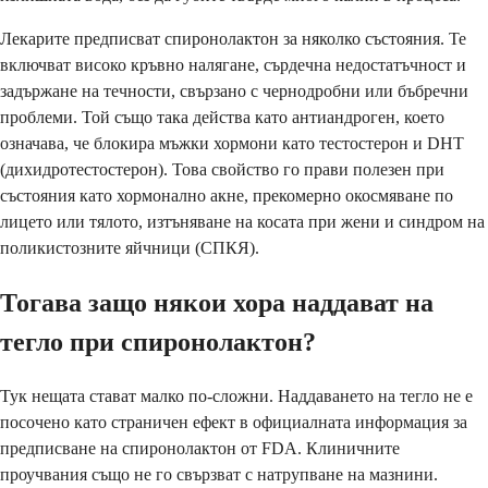
Лекарите предписват спиронолактон за няколко състояния. Те
включват високо кръвно налягане, сърдечна недостатъчност и
задържане на течности, свързано с чернодробни или бъбречни
проблеми. Той също така действа като антиандроген, което
означава, че блокира мъжки хормони като тестостерон и DHT
(дихидротестостерон). Това свойство го прави полезен при
състояния като хормонално акне, прекомерно окосмяване по
лицето или тялото, изтъняване на косата при жени и синдром на
поликистозните яйчници (СПКЯ).
Тогава защо някои хора наддават на
тегло при спиронолактон?
Тук нещата стават малко по-сложни. Наддаването на тегло не е
посочено като страничен ефект в официалната информация за
предписване на спиронолактон от FDA. Клиничните
проучвания също не го свързват с натрупване на мазнини.