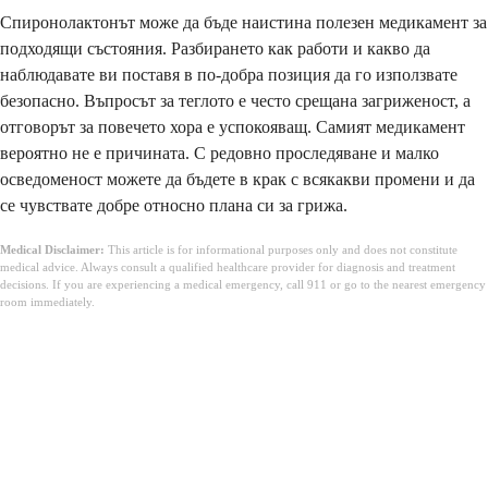
Спиронолактонът може да бъде наистина полезен медикамент за
подходящи състояния. Разбирането как работи и какво да
наблюдавате ви поставя в по-добра позиция да го използвате
безопасно. Въпросът за теглото е често срещана загриженост, а
отговорът за повечето хора е успокояващ. Самият медикамент
вероятно не е причината. С редовно проследяване и малко
осведоменост можете да бъдете в крак с всякакви промени и да
се чувствате добре относно плана си за грижа.
Medical Disclaimer:
This article is for informational purposes only and does not constitute
medical advice. Always consult a qualified healthcare provider for diagnosis and treatment
decisions. If you are experiencing a medical emergency, call 911 or go to the nearest emergency
room immediately.