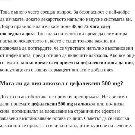
Това е много често срещан въпрос. За безопасност е най-добре
да изчакате, докато лекарството напълно напусне системата ви.
Добро правило е да изчакате поне
48 до 72 часа след
последната доза
. Това дава на тялото ви време да елиминира
напълно лекарството и, което е също толкова важно, ви
позволява да потвърдите, че се чувствате напълно възстановени
от инфекцията, преди отново да включите алкохола. Ако все още
се чудите
колко време след прием на цефалексин мога да пия
,
консултацията с вашия фармацевт винаги е добра идея.
Мога ли да пия алкохол с цефалексин 500 mg?
Дозата на антибиотика не променя препоръката. Независимо
дали приемате
цефалексин 500 mg и алкохол
или по-ниска
сила, потенциалът за влошаване на страничните ефекти и
забавено възстановяване остава същият. Съветът да се избягва
алкохолът се прилага за всички стандартни курсове на лечение.