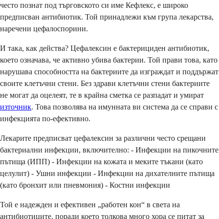
често познат под търговското си име Кефлекс, е широко
предписван антибиотик. Той принадлежи към група лекарства,
наречени цефалоспорини.
И така, как действа? Цефалексин е бактерициден антибиотик,
което означава, че активно убива бактерии. Той прави това, като
нарушава способността на бактериите да изграждат и поддържат
своите клетъчни стени. Без здрави клетъчни стени бактериите
не могат да оцелеят, те в крайна сметка се разпадат и умират
източник
. Това позволява на имунната ви система да се справи с
инфекцията по-ефективно.
Лекарите предписват цефалексин за различни често срещани
бактериални инфекции, включително: - Инфекции на пикочните
пътища (ИПП) - Инфекции на кожата и меките тъкани (като
целулит) - Ушни инфекции - Инфекции на дихателните пътища
(като бронхит или пневмония) - Костни инфекции
Той е надежден и ефективен „работен кон“ в света на
антибиотиците, поради което толкова много хора се питат за