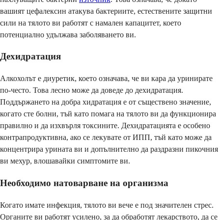
вашият цефалексин атакува бактериите, естествените защитни
сили на тялото ви работят с намален капацитет, което
потенциално удължава заболяването ви.
Дехидратация
Алкохолът е диуретик, което означава, че ви кара да уринирате
по-често. Това лесно може да доведе до дехидратация.
Поддържането на добра хидратация е от съществено значение,
когато сте болни, тъй като помага на тялото ви да функционира
правилно и да изхвърля токсините. Дехидратацията е особено
контрапродуктивна, ако се лекувате от ИПП, тъй като може да
концентрира урината ви и допълнително да раздразни пикочния
ви мехур, влошавайки симптомите ви.
Необходимо натоварване на организма
Когато имате инфекция, тялото ви вече е под значителен стрес.
Органите ви работят усилено, за да обработят лекарството, да се