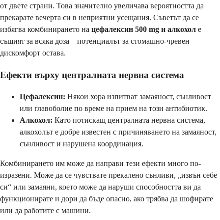
от двете страни. Това значително увеличава вероятността да
прекарате вечерта си в неприятни усещания. Съветът да се
избягва комбинирането на
цефалексин 500 mg и алкохол
е
същият за всяка доза – потенциалът за стомашно-чревен
дискомфорт остава.
Ефекти върху централната нервна система
Цефалексин:
Някои хора изпитват замаяност, сънливост
или главоболие по време на прием на този антибиотик.
Алкохол:
Като потискащ централната нервна система,
алкохолът е добре известен с причиняването на замаяност,
сънливост и нарушена координация.
Комбинирането им може да направи тези ефекти много по-
изразени. Може да се чувствате прекалено сънливи, „извън себе
си“ или замаяни, което може да наруши способността ви да
функционирате и дори да бъде опасно, ако трябва да шофирате
или да работите с машини.