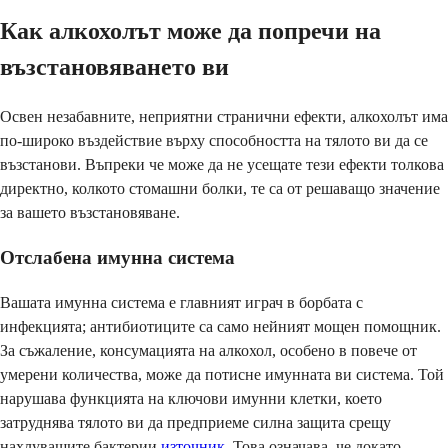
Как алкохолът може да попречи на
възстановяването ви
Освен незабавните, неприятни странични ефекти, алкохолът има
по-широко въздействие върху способността на тялото ви да се
възстанови. Въпреки че може да не усещате тези ефекти толкова
директно, колкото стомашни болки, те са от решаващо значение
за вашето възстановяване.
Отслабена имунна система
Вашата имунна система е главният играч в борбата с
инфекцията; антибиотиците са само нейният мощен помощник.
За съжаление, консумацията на алкохол, особено в повече от
умерени количества, може да потисне имунната ви система. Той
нарушава функцията на ключови имунни клетки, което
затруднява тялото ви да предприеме силна защита срещу
нахлуващите бактерии
източник
. Това означава, че докато