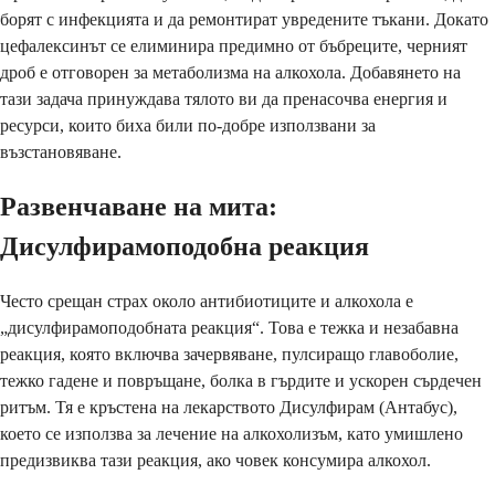
борят с инфекцията и да ремонтират увредените тъкани. Докато
цефалексинът се елиминира предимно от бъбреците, черният
дроб е отговорен за метаболизма на алкохола. Добавянето на
тази задача принуждава тялото ви да пренасочва енергия и
ресурси, които биха били по-добре използвани за
възстановяване.
Развенчаване на мита:
Дисулфирамоподобна реакция
Често срещан страх около антибиотиците и алкохола е
„дисулфирамоподобната реакция“. Това е тежка и незабавна
реакция, която включва зачервяване, пулсиращо главоболие,
тежко гадене и повръщане, болка в гърдите и ускорен сърдечен
ритъм. Тя е кръстена на лекарството Дисулфирам (Антабус),
което се използва за лечение на алкохолизъм, като умишлено
предизвиква тази реакция, ако човек консумира алкохол.