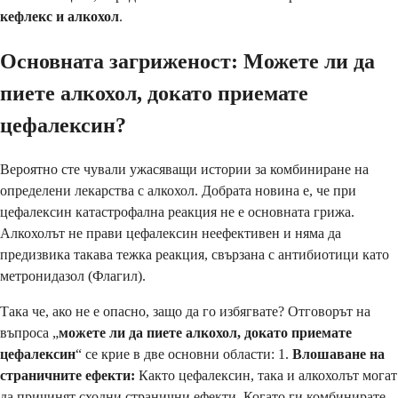
кефлекс и алкохол
.
Основната загриженост: Можете ли да
пиете алкохол, докато приемате
цефалексин?
Вероятно сте чували ужасяващи истории за комбиниране на
определени лекарства с алкохол. Добрата новина е, че при
цефалексин катастрофална реакция не е основната грижа.
Алкохолът не прави цефалексин неефективен и няма да
предизвика такава тежка реакция, свързана с антибиотици като
метронидазол (Флагил).
Така че, ако не е опасно, защо да го избягвате? Отговорът на
въпроса „
можете ли да пиете алкохол, докато приемате
цефалексин
“ се крие в две основни области: 1.
Влошаване на
страничните ефекти:
Както цефалексин, така и алкохолът могат
да причинят сходни странични ефекти. Когато ги комбинирате,