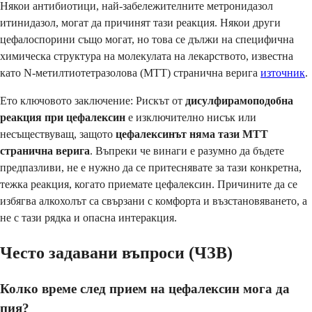
Някои антибиотици, най-забележителните метронидазол
итинидазол, могат да причинят тази реакция. Някои други
цефалоспорини също могат, но това се дължи на специфична
химическа структура на молекулата на лекарството, известна
като N-метилтиотетразолова (MTT) странична верига
източник
.
Ето ключовото заключение: Рискът от
дисулфирамоподобна
реакция при цефалексин
е изключително нисък или
несъществуващ, защото
цефалексинът няма тази MTT
странична верига
. Въпреки че винаги е разумно да бъдете
предпазливи, не е нужно да се притеснявате за тази конкретна,
тежка реакция, когато приемате цефалексин. Причините да се
избягва алкохолът са свързани с комфорта и възстановяването, а
не с тази рядка и опасна интеракция.
Често задавани въпроси (ЧЗВ)
Колко време след прием на цефалексин мога да
пия?