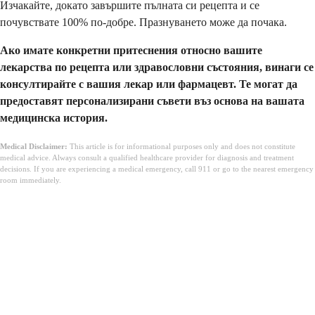
Изчакайте, докато завършите пълната си рецепта и се
почувствате 100% по-добре. Празнуването може да почака.
Ако имате конкретни притеснения относно вашите
лекарства по рецепта или здравословни състояния, винаги се
консултирайте с вашия лекар или фармацевт. Те могат да
предоставят персонализирани съвети въз основа на вашата
медицинска история.
Medical Disclaimer:
This article is for informational purposes only and does not constitute
medical advice. Always consult a qualified healthcare provider for diagnosis and treatment
decisions. If you are experiencing a medical emergency, call 911 or go to the nearest emergency
room immediately.