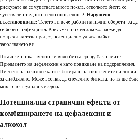
рискувате да се чувствате много по-зле, отколкото бихте се
чувствали от едното нещо поотделно. 2.
Нарушено
възстановяване:
Тялото ви вече работи на пълни обороти, за да
се бори с инфекцията. Консумацията на алкохол може да
попречи на този процес, потенциално удължавайки
заболяването ви.
Помислете така: тялото ви води битка срещу бактериите.
Приемането на цефалексин е като повикване на подкрепления.
Пиенето на алкохол е като саботиране на собствените ви линии
за снабдяване. Може все пак да спечелите битката, но тя ще бъде
много по-трудна и мизерна.
Потенциални странични ефекти от
комбинирането на цефалексин и
алкохол