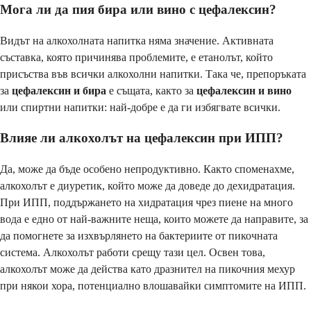
Мога ли да пия бира или вино с цефалексин?
Видът на алкохолната напитка няма значение. Активната
съставка, която причинява проблемите, е етанолът, който
присъства във всички алкохолни напитки. Така че, препоръката
за
цефалексин и бира
е същата, както за
цефалексин и вино
или спиртни напитки: най-добре е да ги избягвате всички.
Влияе ли алкохолът на цефалексин при ИПП?
Да, може да бъде особено непродуктивно. Както споменахме,
алкохолът е диуретик, който може да доведе до дехидратация.
При ИПП, поддържането на хидратация чрез пиене на много
вода е едно от най-важните неща, които можете да направите, за
да помогнете за изхвърлянето на бактериите от пикочната
система. Алкохолът работи срещу тази цел. Освен това,
алкохолът може да действа като дразнител на пикочния мехур
при някои хора, потенциално влошавайки симптомите на ИПП.