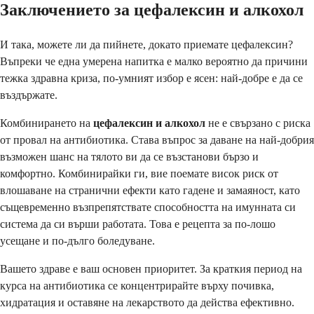
Заключението за цефалексин и алкохол
И така, можете ли да пийнете, докато приемате цефалексин?
Въпреки че една умерена напитка е малко вероятно да причини
тежка здравна криза, по-умният избор е ясен: най-добре е да се
въздържате.
Комбинирането на
цефалексин и алкохол
не е свързано с риска
от провал на антибиотика. Става въпрос за даване на най-добрия
възможен шанс на тялото ви да се възстанови бързо и
комфортно. Комбинирайки ги, вие поемате висок риск от
влошаване на странични ефекти като гадене и замаяност, като
същевременно възпрепятствате способността на имунната си
система да си върши работата. Това е рецепта за по-лошо
усещане и по-дълго боледуване.
Вашето здраве е ваш основен приоритет. За краткия период на
курса на антибиотика се концентрирайте върху почивка,
хидратация и оставяне на лекарството да действа ефективно.