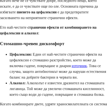
Когато вече не се чувствате добре, последното нещо, което
искате, е да се чувствате още по-зле. Основната причина да
избягвате
пиенето на цефалексин
е да предотвратите
засилването на неприятните странични ефекти.
Ето най-честите
странични ефекти от комбинирането на
цефалексин и алкохол
:
Стомашно-чревен дискомфорт
Цефалексин:
Един от най-честите странични ефекти на
цефалексин е стомашно разстройство, което може да
включва гадене, повръщане и диария
източник
. Това се
случва, защото антибиотикът може да наруши естествения
баланс на добрите бактерии в червата ви.
Алкохол:
Алкохолът е известен дразнител на стомашната
лигавица. Той може да увеличи стомашната киселинност,
което също води до гадене, повръщане и стомашна болка.
Когато комбинирате двете, удряте храносмилателната си система