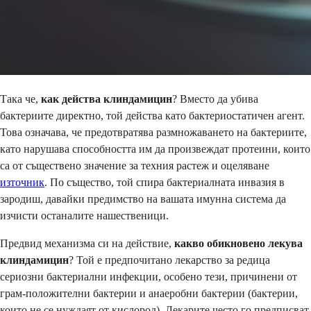
Така че,
как действа клиндамицин
? Вместо да убива
бактериите директно, той действа като бактериостатичен агент.
Това означава, че предотвратява размножаването на бактериите,
като нарушава способността им да произвеждат протеини, които
са от съществено значение за техния растеж и оцеляване
източник
. По същество, той спира бактериалната инвазия в
зародиш, давайки предимство на вашата имунна система да
изчисти останалите нашественици.
Предвид механизма си на действие,
какво обикновено лекува
клиндамицин
? Той е предпочитано лекарство за редица
сериозни бактериални инфекции, особено тези, причинени от
грам-положителни бактерии и анаеробни бактерии (бактерии,
които не се нуждаят от кислород). Лекарите често го предписват