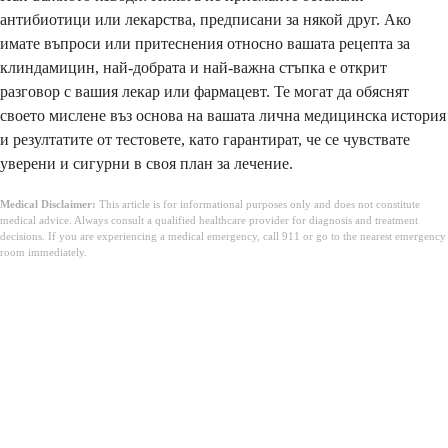
антибиотици или лекарства, предписани за някой друг. Ако
имате въпроси или притеснения относно вашата рецепта за
клиндамицин, най-добрата и най-важна стъпка е открит
разговор с вашия лекар или фармацевт. Те могат да обяснят
своето мислене въз основа на вашата лична медицинска история
и резултатите от тестовете, като гарантират, че се чувствате
уверени и сигурни в своя план за лечение.
Medical Disclaimer:
This article is for informational purposes only and does not constitute
medical advice. Always consult a qualified healthcare provider for diagnosis and treatment
decisions. If you are experiencing a medical emergency, call 911 or go to the nearest emergency
room immediately.