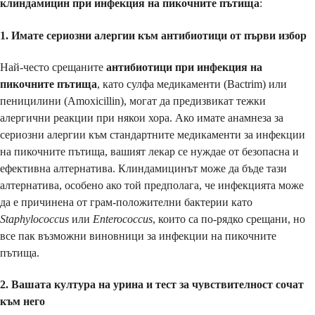
клиндамицин при инфекция на пикочните пътища
:
1. Имате сериозни алергии към антибиотици от първи избор
Най-често срещаните
антибиотици при инфекция на
пикочните пътища
, като сулфа медикаменти (Bactrim) или
пеницилини (Amoxicillin), могат да предизвикат тежки
алергични реакции при някои хора. Ако имате анамнеза за
сериозни алергии към стандартните медикаменти за инфекции
на пикочните пътища, вашият лекар се нуждае от безопасна и
ефективна алтернатива. Клиндамицинът може да бъде тази
алтернатива, особено ако той предполага, че инфекцията може
да е причинена от грам-положителни бактерии като
Staphylococcus
или
Enterococcus
, които са по-рядко срещани, но
все пак възможни виновници за инфекции на пикочните
пътища.
2. Вашата култура на урина и тест за чувствителност сочат
към него