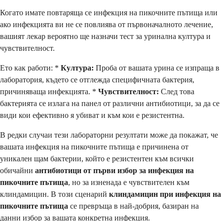
Когато имате повтаряща се инфекция на пикочните пътища или
ако инфекцията ви не се повлиява от първоначалното лечение,
вашият лекар вероятно ще назначи тест за уринална култура и
чувствителност.
Ето как работи: *
Култура:
Проба от вашата урина се изпраща в
лаборатория, където се отглежда специфичната бактерия,
причиняваща инфекцията. *
Чувствителност:
След това
бактерията се излага на панел от различни антибиотици, за да се
види кои ефективно я убиват и към кои е резистентна.
В редки случаи тези лабораторни резултати може да покажат, че
вашата инфекция на пикочните пътища е причинена от
уникален щам бактерии, който е резистентен към всички
обичайни
антибиотици от първи избор за инфекция на
пикочните пътища
, но за изненада е чувствителен към
клиндамицин. В този сценарий
клиндамицин при инфекция на
пикочните пътища
се превръща в най-добрия, базиран на
данни избор за вашата конкретна инфекция.