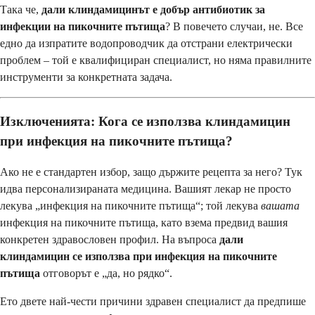
Така че,
дали клиндамицинът е добър антибиотик за
инфекции на пикочните пътища
? В повечето случаи, не. Все
едно да изпратите водопроводчик да отстрани електрически
проблем – той е квалифициран специалист, но няма правилните
инструменти за конкретната задача.
Изключенията: Кога се използва клиндамицин
при инфекция на пикочните пътища?
Ако не е стандартен избор, защо държите рецепта за него? Тук
идва персонализираната медицина. Вашият лекар не просто
лекува „инфекция на пикочните пътища“; той лекува
вашата
инфекция на пикочните пътища, като взема предвид вашия
конкретен здравословен профил. На въпроса
дали
клиндамицин се използва при инфекция на пикочните
пътища
отговорът е „да, но рядко“.
Ето двете най-чести причини здравен специалист да предпише