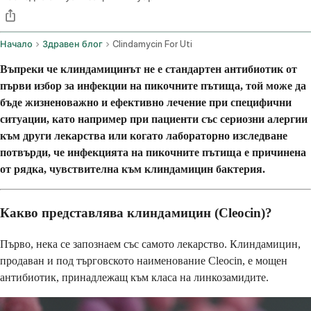
Начало
Здравен блог
Clindamycin For Uti
Въпреки че клиндамицинът не е стандартен антибиотик от
първи избор за инфекции на пикочните пътища, той може да
бъде жизненоважно и ефективно лечение при специфични
ситуации, като например при пациенти със сериозни алергии
към други лекарства или когато лабораторно изследване
потвърди, че инфекцията на пикочните пътища е причинена
от рядка, чувствителна към клиндамицин бактерия.
Какво представлява клиндамицин (Cleocin)?
Първо, нека се запознаем със самото лекарство. Клиндамицин,
продаван и под търговското наименование Cleocin, е мощен
антибиотик, принадлежащ към класа на линкозамидите.