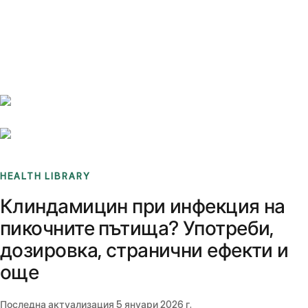
Benchmarks
Stories
FAQ
Sign up / Log in
HEALTH LIBRARY
Клиндамицин при инфекция на
пикочните пътища? Употреби,
дозировка, странични ефекти и
още
Последна актуализация
5 януари 2026 г.