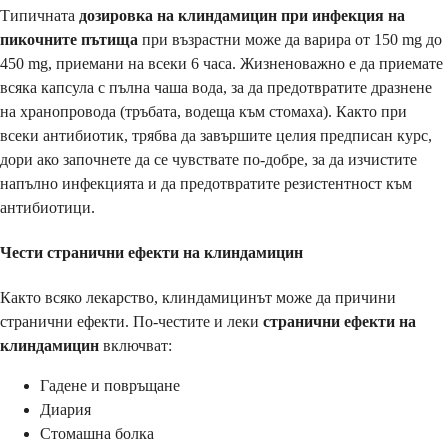
Типичната
дозировка на клиндамицин при инфекция на
пикочните пътища
при възрастни може да варира от 150 mg до
450 mg, приемани на всеки 6 часа. Жизненоважно е да приемате
всяка капсула с пълна чаша вода, за да предотвратите дразнене
на хранопровода (тръбата, водеща към стомаха). Както при
всеки антибиотик, трябва да завършите целия предписан курс,
дори ако започнете да се чувствате по-добре, за да изчистите
напълно инфекцията и да предотвратите резистентност към
антибиотици.
Чести странични ефекти на клиндамицин
Както всяко лекарство, клиндамицинът може да причини
странични ефекти. По-честите и леки
странични ефекти на
клиндамицин
включват:
Гадене и повръщане
Диария
Стомашна болка