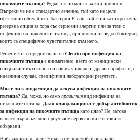
пикочните пътища
? Рядко, но по много важни причини.
Въпреки че не е стандартно лечение, тъй като не цели
ефективно обичайните бактерии
E. coli
, той стои като критична
резервна опция за хора със сериозни алергии или за тези с
инфекции на пикочните пътища, причинени от редки бактерии,
които са специфично чувствителни към него.
Решението за предписване на
Cleocin при инфекция на
пикочните пътища
е внимателно, взето от медицински
специалист въз основа на вашия уникален здравен профил и, в
идеалния случай, специфични лабораторни резултати.
Може ли клиндамицин да лекува инфекция на пикочните
пътища?
Да, може, но само
правилния
вид инфекция на
пикочните пътища.
Дали клиндамицинът е добър антибиотик
за инфекции на пикочните пътища
като цяло? Не, затова
вашето първоначално проучване вероятно ви е оставило
объркани.
Най-важното изводи: Никога не приемайте останали