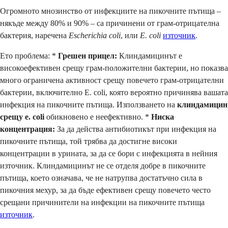
Огромното мнозинство от инфекциите на пикочните пътища –
някъде между 80% и 90% – са причинени от грам-отрицателна
бактерия, наречена
Escherichia coli
, или
E. coli
източник
.
Ето проблема: *
Грешен прицел:
Клиндамицинът е
високоефективен срещу грам-положителни бактерии, но показва
много ограничена активност срещу повечето грам-отрицателни
бактерии, включително E. coli, която вероятно причинява вашата
инфекция на пикочните пътища. Използването на
клиндамицин
срещу e. coli
обикновено е неефективно. *
Ниска
концентрация:
За да действа антибиотикът при инфекция на
пикочните пътища, той трябва да достигне високи
концентрации в урината, за да се бори с инфекцията в нейния
източник. Клиндамицинът не се отделя добре в пикочните
пътища, което означава, че не натрупва достатъчно сила в
пикочния мехур, за да бъде ефективен срещу повечето често
срещани причинители на инфекции на пикочните пътища
източник
.