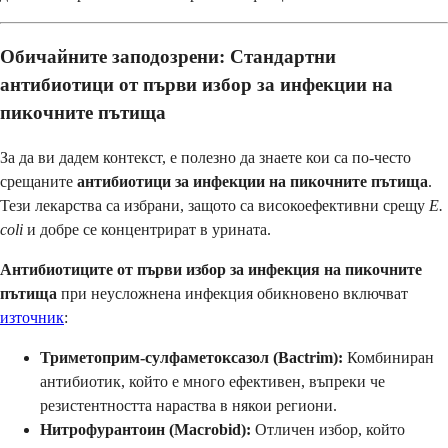
Обичайните заподозрени: Стандартни
антибиотици от първи избор за инфекции на
пикочните пътища
За да ви дадем контекст, е полезно да знаете кои са по-често
срещаните
антибиотици за инфекции на пикочните пътища
.
Тези лекарства са избрани, защото са високоефективни срещу
E.
coli
и добре се концентрират в урината.
Антибиотиците от първи избор за инфекция на пикочните
пътища
при неусложнена инфекция обикновено включват
източник
:
Триметоприм-сулфаметоксазол (Bactrim):
Комбиниран
антибиотик, който е много ефективен, въпреки че
резистентността нараства в някои региони.
Нитрофурантоин (Macrobid):
Отличен избор, който