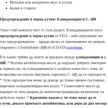
Метален или неприятен вкус в устата
Болки в ставите
Предупреждение в черна кутия: Клиндамицин и C. diff
Това е най-важната част от този раздел. Клиндамицинът носи
предупреждение в черна кутия
от FDA – най-сериозният им
тип предупреждение – заради риска от причиняване на диария,
свързана с
Clostridioides difficile
(CDAD)
източник
.
Ето какво трябва да знаете за връзката между
клиндамицин и c.
diff
: * Всички антибиотици могат да нарушат добрите бактерии
в червата ви, но клиндамицинът е особено известен с това, че
позволява на опасна бактерия, наречена
C. diff
, да се свръхрасте.
* Този свръхрастеж може да доведе до тежко чревно състояние,
наречено псевдомембранозен колит. * Симптомите могат да
варират от лека диария до животозастрашаващо възпаление на
дебелото черво. *
Критично важно е, че това може да се
случи, докато приемате антибиотика, или дори до два месеца