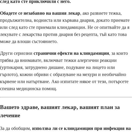
след като сте приключили с него.
Обадете се незабавно на вашия лекар
, ако развиете тежка,
продължителна, водниста или кървава диария, докато приемате
или след като сте приемали клиндамицин. Не се опитвайте да я
лекувате с лекарства против диария без рецепта, тъй като това
може да влоши състоянието.
Други сериозни
странични ефекти на клиндамицин
, за които
трябва да внимавате, включват тежки алергични реакции
(уртикария, затруднено дишане, подуване на лицето или
гърлото), кожни обриви с образуване на мехури и необичайно
кървене или натъртване. Ако изпитате някое от тези, потърсете
спешна медицинска помощ.
Вашето здраве, вашият лекар, вашият план за
лечение
За да обобщим,
използва ли се клиндамицин при инфекция на