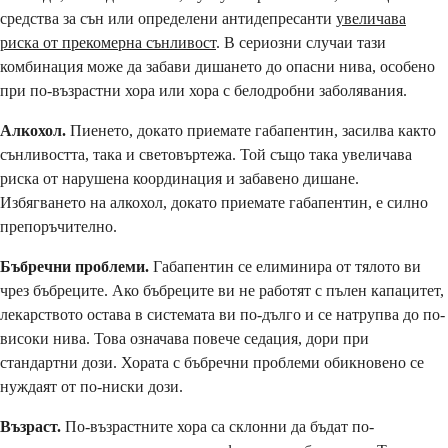
средства за сън или определени антидепресанти
увеличава
риска от прекомерна сънливост
. В сериозни случаи тази
комбинация може да забави дишането до опасни нива, особено
при по-възрастни хора или хора с белодробни заболявания.
Алкохол.
Пиенето, докато приемате габапентин, засилва както
сънливостта, така и световъртежа. Той също така увеличава
риска от нарушена координация и забавено дишане.
Избягването на алкохол, докато приемате габапентин, е силно
препоръчително.
Бъбречни проблеми.
Габапентин се елиминира от тялото ви
чрез бъбреците. Ако бъбреците ви не работят с пълен капацитет,
лекарството остава в системата ви по-дълго и се натрупва до по-
високи нива. Това означава повече седация, дори при
стандартни дози. Хората с бъбречни проблеми обикновено се
нуждаят от по-ниски дози.
Възраст.
По-възрастните хора са склонни да бъдат по-