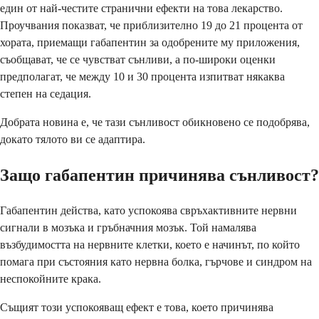
един от най-честите странични ефекти на това лекарство.
Проучвания показват, че приблизително 19 до 21 процента от
хората, приемащи габапентин за одобрените му приложения,
съобщават, че се чувстват сънливи, а по-широки оценки
предполагат, че между 10 и 30 процента изпитват някаква
степен на седация.
Добрата новина е, че тази сънливост обикновено се подобрява,
докато тялото ви се адаптира.
Защо габапентин причинява сънливост?
Габапентин действа, като успокоява свръхактивните нервни
сигнали в мозъка и гръбначния мозък. Той намалява
възбудимостта на нервните клетки, което е начинът, по който
помага при състояния като нервна болка, гърчове и синдром на
неспокойните крака.
Същият този успокояващ ефект е това, което причинява