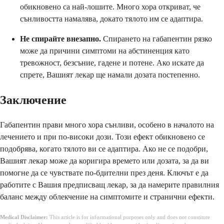
обикновено са най-лошите. Много хора откриват, че
сънливостта намалява, докато тялото им се адаптира.
Не спирайте внезапно.
Спирането на габапентин рязко
може да причини симптоми на абстиненция като
тревожност, безсъние, гадене и потене. Ако искате да
спрете, Вашият лекар ще намали дозата постепенно.
Заключение
Габапентин прави много хора сънливи, особено в началото на
лечението и при по-високи дози. Този ефект обикновено се
подобрява, когато тялото ви се адаптира. Ако не се подобри,
Вашият лекар може да коригира времето или дозата, за да ви
помогне да се чувствате по-бдителни през деня. Ключът е да
работите с Вашия предписващ лекар, за да намерите правилния
баланс между облекчение на симптомите и странични ефекти.
Medical Disclaimer:
This article is for informational purposes only and does not constitute