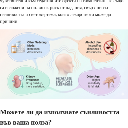
чувствителни към седативните ефекти на габапентин. Те също
са изложени на по-висок риск от падания, свързани със
сънливостта и световъртежа, които лекарството може да
причини.
Можете ли да използвате сънливостта
във ваша полза?