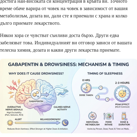
достига най-високата си концентрация в кръвта ви. Точното
време обаче варира от човек на човек в зависимост от вашия
метаболизъм, дозата ви, дали сте я приемали с храна и колко
дълго приемате лекарството.
Някои хора се чувстват сънливи доста бързо. Други едва
забелязват това. Индивидуалният ви отговор зависи от вашата
телесна химия, дозата и какви други лекарства приемате.