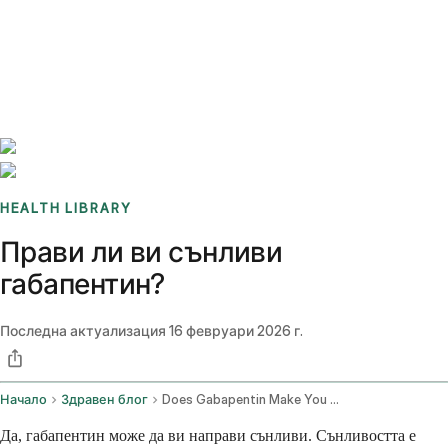
Benchmarks
Stories
FAQ
Sign up / Log in
HEALTH LIBRARY
Прави ли ви сънливи
габапентин?
Последна актуализация
16 февруари 2026 г.
Начало
Здравен блог
Does Gabapentin Make You Sleepy
Да, габапентин може да ви направи сънливи. Сънливостта е