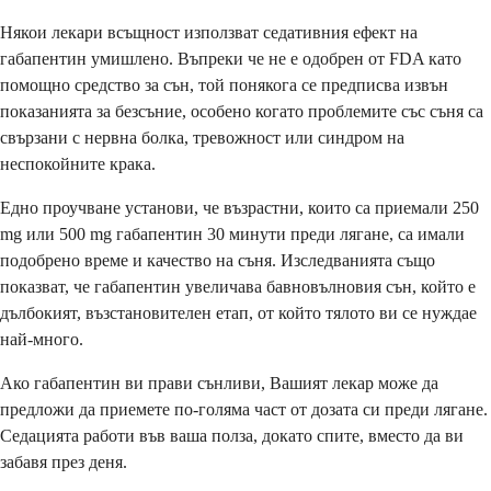
Някои лекари всъщност използват седативния ефект на
габапентин умишлено. Въпреки че не е одобрен от FDA като
помощно средство за сън, той понякога се предписва извън
показанията за безсъние, особено когато проблемите със съня са
свързани с нервна болка, тревожност или синдром на
неспокойните крака.
Едно проучване установи, че възрастни, които са приемали 250
mg или 500 mg габапентин 30 минути преди лягане, са имали
подобрено време и качество на съня. Изследванията също
показват, че габапентин увеличава бавновълновия сън, който е
дълбокият, възстановителен етап, от който тялото ви се нуждае
най-много.
Ако габапентин ви прави сънливи, Вашият лекар може да
предложи да приемете по-голяма част от дозата си преди лягане.
Седацията работи във ваша полза, докато спите, вместо да ви
забавя през деня.