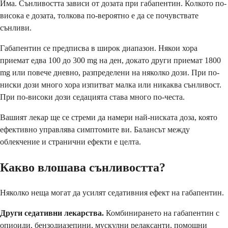
Има. Сънливостта зависи от дозата при габапентин. Колкото по-
висока е дозата, толкова по-вероятно е да се почувствате
сънливи.
Габапентин се предписва в широк диапазон. Някои хора
приемат едва 100 до 300 mg на ден, докато други приемат 1800
mg или повече дневно, разпределени на няколко дози. При по-
ниски дози много хора изпитват малка или никаква сънливост.
При по-високи дози седацията става много по-честа.
Вашият лекар ще се стреми да намери най-ниската доза, която
ефективно управлява симптомите ви. Балансът между
облекчение и странични ефекти е целта.
Какво влошава сънливостта?
Няколко неща могат да усилят седативния ефект на габапентин.
Други седативни лекарства.
Комбинирането на габапентин с
опиоиди, бензодиазепини, мускулни релаксанти, помощни