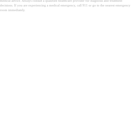
medical advice. Always consult a qualified healthcare provider for diagnosis and treatment
decisions. If you are experiencing a medical emergency, call 911 or go to the nearest emergency
room immediately.