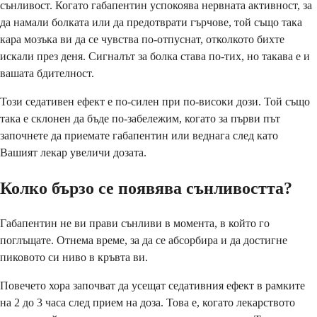
сънливост. Когато габапентин успокоява нервната активност, за
да намали болката или да предотврати гърчове, той също така
кара мозъка ви да се чувства по-отпуснат, отколкото бихте
искали през деня. Сигналът за болка става по-тих, но такава е и
вашата бдителност.
Този седативен ефект е по-силен при по-високи дози. Той също
така е склонен да бъде по-забележим, когато за първи път
започнете да приемате габапентин или веднага след като
Вашият лекар увеличи дозата.
Колко бързо се появява сънливостта?
Габапентин не ви прави сънливи в момента, в който го
поглъщате. Отнема време, за да се абсорбира и да достигне
пиковото си ниво в кръвта ви.
Повечето хора започват да усещат седативния ефект в рамките
на 2 до 3 часа след прием на доза. Това е, когато лекарството