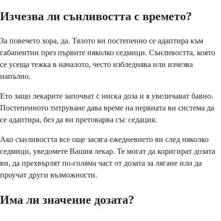
Изчезва ли сънливостта с времето?
За повечето хора, да. Тялото ви постепенно се адаптира към
габапентин през първите няколко седмици. Сънливостта, която
се усеща тежка в началото, често избледнява или изчезва
напълно.
Ето защо лекарите започват с ниска доза и я увеличават бавно.
Постепенното титруване дава време на нервната ви система да
се адаптира, без да ви претоварва със седация.
Ако сънливостта все още засяга ежедневието ви след няколко
седмици, уведомете Вашия лекар. Те могат да коригират дозата
ви, да прехвърлят по-голяма част от дозата за лягане или да
проучат други възможности.
Има ли значение дозата?