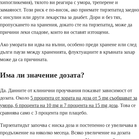
хипогликемия), тялото ви реагира с умора, треперене и
замаяност. Този риск е по-висок, ако приемате тирзепатид заедно
с инсулин или други лекарства за диабет. Дори и без тях,
пропускането на хранения, докато сте на тирзепатид, може да
причини леки спадове, които ви оставят изтощени.
Ако умората ви идва на вълни, особено преди хранене или след
дълги паузи между храненията, флуктуациите в кръвната захар
може да са причината.
Има ли значение дозата?
Да. Данните от клинични проучвания показват зависимост от
дозата. Около
5 процента от хората на доза от 5 mg съобщават за
умора, 6 процента на 10 mg и 7 процента на 15 mg доза
. Това се
сравнява само с 3 процента при плацебо.
Тирзепатидът започва с ниска доза и постепенно се увеличава в
продължение на няколко месеца. Всяко увеличение на дозата