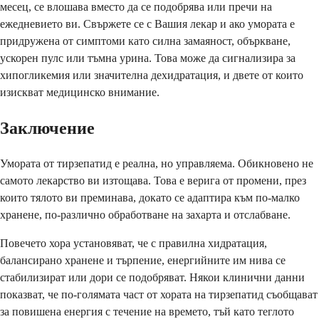
месец, се влошава вместо да се подобрява или пречи на
ежедневието ви. Свържете се с Вашия лекар и ако умората е
придружена от симптоми като силна замаяност, объркване,
ускорен пулс или тъмна урина. Това може да сигнализира за
хипогликемия или значителна дехидратация, и двете от които
изискват медицинско внимание.
Заключение
Умората от тирзепатид е реална, но управляема. Обикновено не
самото лекарство ви изтощава. Това е верига от промени, през
които тялото ви преминава, докато се адаптира към по-малко
хранене, по-различно обработване на захарта и отслабване.
Повечето хора установяват, че с правилна хидратация,
балансирано хранене и търпение, енергийните им нива се
стабилизират или дори се подобряват. Някои клинични данни
показват, че по-голямата част от хората на тирзепатид съобщават
за повишена енергия с течение на времето, тъй като теглото