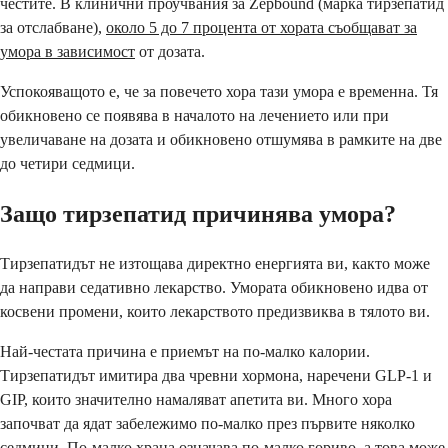
честите. В клинични проучвания за Zepbound (марка тирзепатид
за отслабване),
около 5 до 7 процента от хората съобщават за
умора в зависимост
от дозата.
Успокояващото е, че за повечето хора тази умора е временна. Тя
обикновено се появява в началото на лечението или при
увеличаване на дозата и обикновено отшумява в рамките на две
до четири седмици.
Защо тирзепатид причинява умора?
Тирзепатидът не изтощава директно енергията ви, както може
да направи седативно лекарство. Умората обикновено идва от
косвени промени, които лекарството предизвиква в тялото ви.
Най-честата причина е приемът на по-малко калории.
Тирзепатидът имитира два чревни хормона, наречени GLP-1 и
GIP, които значително намаляват апетита ви. Много хора
започват да ядат забележимо по-малко през първите няколко
седмици. По-малко храна означава по-малко гориво, а това може