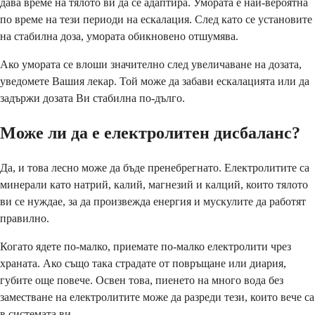
дава време на тялото ви да се адаптира. Умората е най-вероятна
по време на тези периоди на ескалация. След като се установите
на стабилна доза, умората обикновено отшумява.
Ако умората се влоши значително след увеличаване на дозата,
уведомете Вашия лекар. Той може да забави ескалацията или да
задържи дозата Ви стабилна по-дълго.
Може ли да е електролитен дисбаланс?
Да, и това лесно може да бъде пренебрегнато. Електролитите са
минерали като натрий, калий, магнезий и калций, които тялото
ви се нуждае, за да произвежда енергия и мускулите да работят
правилно.
Когато ядете по-малко, приемате по-малко електролити чрез
храната. Ако също така страдате от повръщане или диария,
губите още повече. Освен това, пиенето на много вода без
заместване на електролитите може да разреди тези, които вече са
в системата ви.