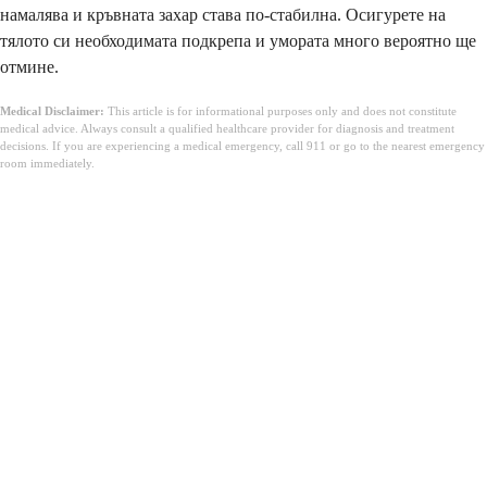
намалява и кръвната захар става по-стабилна. Осигурете на
тялото си необходимата подкрепа и умората много вероятно ще
отмине.
Medical Disclaimer:
This article is for informational purposes only and does not constitute
medical advice. Always consult a qualified healthcare provider for diagnosis and treatment
decisions. If you are experiencing a medical emergency, call 911 or go to the nearest emergency
room immediately.