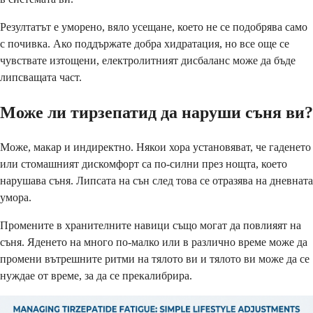
Резултатът е уморено, вяло усещане, което не се подобрява само
с почивка. Ако поддържате добра хидратация, но все още се
чувствате изтощени, електролитният дисбаланс може да бъде
липсващата част.
Може ли тирзепатид да наруши съня ви?
Може, макар и индиректно. Някои хора установяват, че гаденето
или стомашният дискомфорт са по-силни през нощта, което
нарушава съня. Липсата на сън след това се отразява на дневната
умора.
Промените в хранителните навици също могат да повлияят на
съня. Яденето на много по-малко или в различно време може да
промени вътрешните ритми на тялото ви и тялото ви може да се
нуждае от време, за да се прекалибрира.