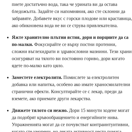
пиете достатъчно вода, така че урината ви да остава
бледожълта. Задайте си напомняния, ако сте склонни да
забравяте. Добавете вкус с горски плодове или краставица,
ако обикновена вода не ви се струва привлекателна.
Яжте хранително плътни ястия, дори и порциите да са
по-малки.
Фокусирайте се върху постни протеини,
сложни въглехидрати и здравословни мазнини. Тези храни
осигуряват на тялото ви постоянно гориво, дори когато
ядете по-малко като цяло.
Заместете електролити.
Помислете за електролитен
добавка или напитка, особено ако имате храносмилателни
странични ефекти. Консултирайте се с лекар, преди да
вземете, ако приемате други лекарства.
Движете тялото си нежно.
Дори 15 минути ходене могат
да подобрят кръвообращението и енергийните нива.
Упражненията могат да се почувстват контраинтуитивни,
когато сте уморени, но
леката активност често помага