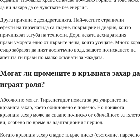
да ви накара да се чувствате без енергия.
Друга причина е дехидратацията. Най-честите странични
ефекти на тирзепатида са гадене, повръщане и диария, които
причиняват загуба на течности. Дори леката дехидратация
прави умората едно от първите неща, които усещате. Много хора
също забравят да пият достатъчно вода, защото потискането на
апетита ги прави по-малко осъзнати за жаждата.
Могат ли промените в кръвната захар да
играят роля?
Абсолютно могат. Тирзепатидът помага за регулирането на
кръвната захар, което обикновено е полезно. Но понякога
кръвната захар може да спадне по-ниско от обичайното за тялото
ви, особено по време на адаптационния период.
Когато кръвната захар спадне твърде ниско (състояние, наречено