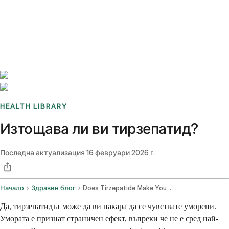
Benchmarks
Stories
FAQ
Sign up / Log in
HEALTH LIBRARY
Изтощава ли ви тирзепатид?
Последна актуализация
16 февруари 2026 г.
Начало
Здравен блог
Does Tirzepatide Make You Tired
Да, тирзепатидът може да ви накара да се чувствате уморени.
Умората е признат страничен ефект, въпреки че не е сред най-