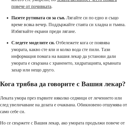
повече от почивката
.
Пазете рутината си за сън.
Лягайте си по едно и също
време всяка вечер. Поддържайте стаята си хладна и тъмна.
Избягвайте екрани преди лягане.
Следете моделите си.
Отбележете кога се появява
умората, какво сте яли и колко вода сте пили. Тази
информация помага на вашия лекар да установи дали
умората е свързана с храненето, хидратацията, кръвната
захар или нещо друго.
Кога трябва да говорите с Вашия лекар?
Леката умора през първите няколко седмици от лечението или
след увеличаване на дозата е очаквана. Обикновено отшумява от
само себе си.
Но се свържете с Вашия лекар, ако умората продължи повече от