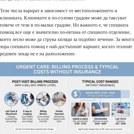
Тези числа варират в зависимост от местоположението и
клиниката. Клиниките в по-големи градове може да таксуват
повече от тези в по-малки градове. Но важното е, че спешната
помощ все още е значително по-евтина от спешното отделение,
което лесно може да струва хиляди за подобно лечение. За много
хора спешната помощ е най-достъпният вариант, когато техният
редовен лекар не е на разположение.