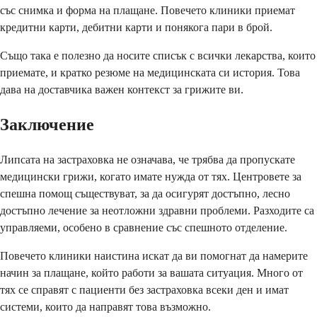
със снимка и форма на плащане. Повечето клиники приемат
кредитни карти, дебитни карти и понякога пари в брой.
Също така е полезно да носите списък с всички лекарства, които
приемате, и кратко резюме на медицинската си история. Това
дава на доставчика важен контекст за грижите ви.
Заключение
Липсата на застраховка не означава, че трябва да пропускате
медицински грижи, когато имате нужда от тях. Центровете за
спешна помощ съществуват, за да осигурят достъпно, лесно
достъпно лечение за неотложни здравни проблеми. Разходите са
управляеми, особено в сравнение със спешното отделение.
Повечето клиники наистина искат да ви помогнат да намерите
начин за плащане, който работи за вашата ситуация. Много от
тях се справят с пациенти без застраховка всеки ден и имат
системи, които да направят това възможно.