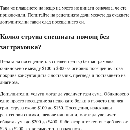
Така че плащането на нещо на място не винаги означава, че сте
приключили. Попитайте на рецепцията дали можете да очаквате
допълнителни такси след посещението си.
Колко струва спешната помощ без
застраховка?
Цената на посещението в спешен център без застраховка
обикновено е между $100 и $300 за основно посещение. Това
покрива консултацията с доставчик, прегледа и поставянето на
диагноза.
Допълнителни услуги могат да увеличат тази сума. Обикновено
едно просто посещение за нещо като болки в гърлото или лек
грип струва около $100 до $150. Посещения, изискващи
рентгенови снимки, шевове или шини, могат да увеличат
общата сума до $200 до $400. Лабораторните тестове добавят от
$25 до $200 в зависимост от назначеното.