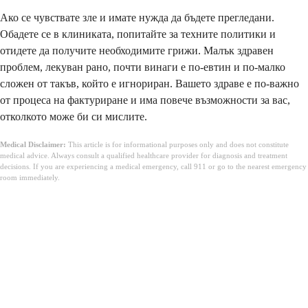
Ако се чувствате зле и имате нужда да бъдете прегледани.
Обадете се в клиниката, попитайте за техните политики и
отидете да получите необходимите грижи. Малък здравен
проблем, лекуван рано, почти винаги е по-евтин и по-малко
сложен от такъв, който е игнориран. Вашето здраве е по-важно
от процеса на фактуриране и има повече възможности за вас,
отколкото може би си мислите.
Medical Disclaimer:
This article is for informational purposes only and does not constitute
medical advice. Always consult a qualified healthcare provider for diagnosis and treatment
decisions. If you are experiencing a medical emergency, call 911 or go to the nearest emergency
room immediately.