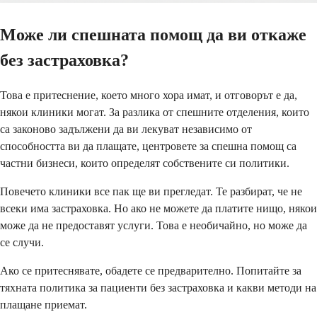
Може ли спешната помощ да ви откаже
без застраховка?
Това е притеснение, което много хора имат, и отговорът е да,
някои клиники могат. За разлика от спешните отделения, които
са законово задължени да ви лекуват независимо от
способността ви да плащате, центровете за спешна помощ са
частни бизнеси, които определят собствените си политики.
Повечето клиники все пак ще ви прегледат. Те разбират, че не
всеки има застраховка. Но ако не можете да платите нищо, някои
може да не предоставят услуги. Това е необичайно, но може да
се случи.
Ако се притеснявате, обадете се предварително. Попитайте за
тяхната политика за пациенти без застраховка и какви методи на
плащане приемат.