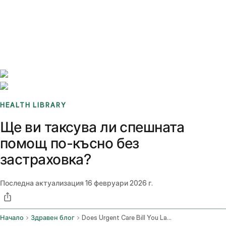
Benchmarks
Stories
FAQ
Sign up / Log in
HEALTH LIBRARY
Ще ви таксува ли спешната
помощ по-късно без
застраховка?
Последна актуализация
16 февруари 2026 г.
Начало
Здравен блог
Does Urgent Care Bill You Later Without Insurance