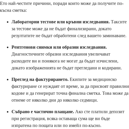
Ето най-честите причини, поради които може да получите по-
късна сметка:
Лабораторни тестове или кръвни изследвания.
Таксите
за тестове може да не бъдат финализирани, докато
резултатите не бъдат обработени след вашето заминаване.
Рентгенови снимки или образни изследвания.
Диагностичните образни изследвания увеличават
разходите ви и понякога не могат да бъдат изчислени,
докато изображенията не бъдат прегледани и кодирани.
Преглед на фактурирането.
Екипите за медицинско
фактуриране се нуждаят от време, за да присвоят правилни
кодове и да генерират точна финална сметка. Това може да
отнеме от няколко дни до няколко седмици.
Събрано е частично плащане.
Ако сте платили депозит
при регистрация, всяка оставаща сума ще ви бъде
изпратена по пощата или по имейл по-късно.